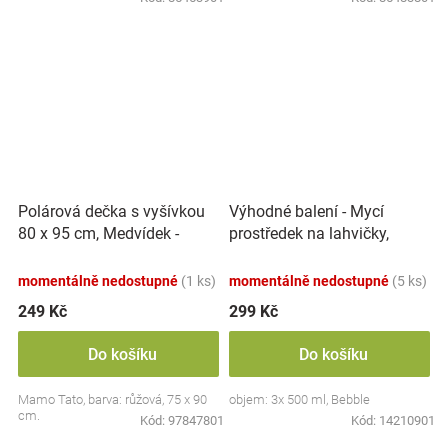
Polárová dečka s vyšívkou
Výhodné balení - Mycí
80 x 95 cm, Medvídek -
prostředek na lahvičky,
růžový
savičky a hračky - 3x 500 ml
momentálně nedostupné
(1 ks)
momentálně nedostupné
(5 ks)
249 Kč
299 Kč
Do košíku
Do košíku
Mamo Tato, barva: růžová, 75 x 90
objem: 3x 500 ml, Bebble
cm.
Kód:
97847801
Kód:
14210901