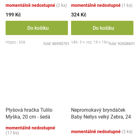
momentálně nedostupné
(2 ks)
momentálně nedostupné
(1 ks)
199 Kč
324 Kč
Do košíku
Do košíku
Hippo - bílá
Věk: 3 +, roz. 19 x 19cm
Kód:
86950701
Kód:
92608601
Nepromokavý bryndáček
Plyšová hračka Tulilo
Baby Nellys velký Zebra, 24
Myška, 20 cm - šedá
x 23 cm - růžová
momentálně nedostupné
momentálně nedostupné
(3 ks)
(17 ks)