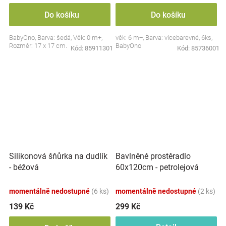
Do košíku
Do košíku
BabyOno, Barva: šedá, Věk: 0 m+,
věk: 6 m+, Barva: vícebarevné, 6ks,
Rozměr: 17 x 17 cm.
BabyOno
Kód:
85911301
Kód:
85736001
Silikonová šňůrka na dudlík
Bavlněné prostěradlo
- béžová
60x120cm - petrolejová
momentálně nedostupné
(6 ks)
momentálně nedostupné
(2 ks)
139 Kč
299 Kč