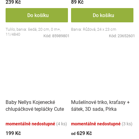
239 Kč
89 Kč
Do košíku
Do košíku
Tulilo, barva: šedá, 20 cm, 0 m+,
Barva: Růžová, 24 x 23 cm
11/4840
Kód:
85989801
Kód:
23652601
Baby Nellys Kojenecké
Mušelínové triko, kraťasy +
chlupáčkové tepláčky Cute
šátek, 3D sada, Pírka
Bunny - modré
Z&amp;Z, bílá/smetana
momentálně nedostupné
(4 ks)
momentálně nedostupné
(3 ks)
199 Kč
629 Kč
od