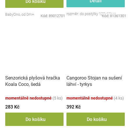
Detail
Do košíku
rozměr: do postýlky 120x60cm
BabyOno, od 0m+
Kód:
89012701
Kód:
81361301
Senzorická plyšová hračka
Cangoroo Stojan na sušení
Koala Coco, šedá
láhví - tyrkys
momentálně nedostupné
(5 ks)
momentálně nedostupné
(4 ks)
283 Kč
392 Kč
Do košíku
Do košíku