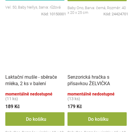
Vel. 50, Baby Nellys, barva: růžová
Baby Ono, Barva: černá, Rozměr: 40
x 20 x 25 cm
Kód:
10150001
Kód:
24424701
Laktační mušle - sběrače
Senzorická hračka s
mléka, 2 ks v balení
přísavkou ŽELVIČKA
momentálně nedostupné
momentálně nedostupné
(11 ks)
(13 ks)
189 Kč
179 Kč
Do košíku
Do košíku