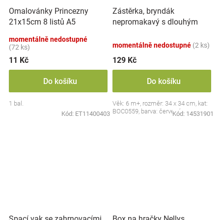
Zástěrka, bryndák
Omalovánky Princezny
nepromakavý s dlouhým
21x15cm 8 listů A5
rukávem, Jahůdka, červený
momentálně nedostupné
momentálně nedostupné
(2 ks)
(72 ks)
11 Kč
129 Kč
Do košíku
Do košíku
1 bal.
Věk: 6 m+, rozměr: 34 x 34 cm, kat:
BOC0559, barva: červená
Kód:
ET11400403
Kód:
14531901
Spací vak se zahrnovacími
Box na hračky Nellys,