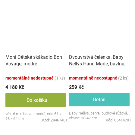
Dvouvrstvá čelenka, Baby
Moni Dětské skákadlo Bon
Nellys Hand Made, bavlna,
Voyage, modré
Korunka STAR - pudrově
růžová, 80/98
momentálně nedostupné
(1 ks)
momentálně nedostupné
(2 ks)
4 180 Kč
259 Kč
Detail
Do košíku
Baby Nellys, barva: pudrově růžová,,
věk: 6 m+, barva: modrá, cca 61 x
obvod: 38-42 cm
18 x 64 cm
Kód:
24467401
Kód:
05414701