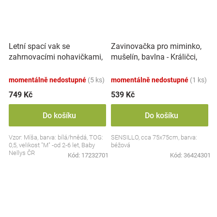
Letní spací vak se
Zavinovačka pro miminko,
zahrnovacími nohavičkami,
mušelín, bavlna - Králičci,
bavlna, Míša - bílý s
béžová
potiskem, M
momentálně nedostupné
(5 ks)
momentálně nedostupné
(1 ks)
749 Kč
539 Kč
Do košíku
Do košíku
Vzor: Míša, barva: bílá/hnědá, TOG:
SENSILLO, cca 75x75cm, barva:
0,5, velikost "M" -od 2-6 let, Baby
béžová
Nellys ČR
Kód:
17232701
Kód:
36424301