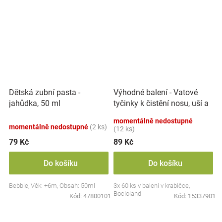
Výhodné balení - Vatové
Dětská zubní pasta -
tyčinky k čistění nosu, uší a
jahůdka, 50 ml
pupíku, 3x 60 ks
momentálně nedostupné
momentálně nedostupné
(2 ks)
(12 ks)
79 Kč
89 Kč
Do košíku
Do košíku
Bebble, Věk: +6m, Obsah: 50ml
3x 60 ks v balení v krabičce,
Bocioland
Kód:
47800101
Kód:
15337901