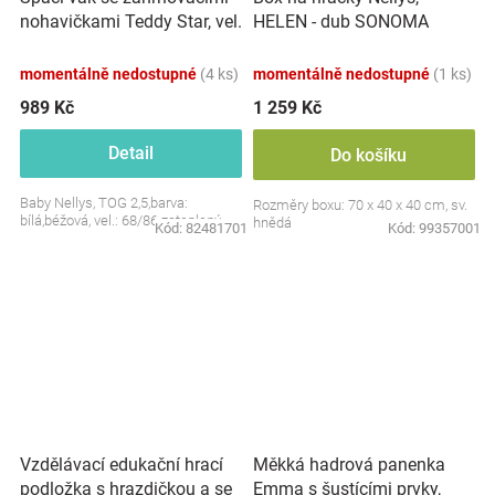
nohavičkami Teddy Star, vel.
HELEN - dub SONOMA
S, 68/86
momentálně nedostupné
(4 ks)
momentálně nedostupné
(1 ks)
989 Kč
1 259 Kč
Detail
Do košíku
Baby Nellys, TOG 2,5,barva:
Rozměry boxu: 70 x 40 x 40 cm, sv.
bílá,béžová, vel.: 68/86 zateplený
hnědá
Kód:
82481701
Kód:
99357001
Vzdělávací edukační hrací
Měkká hadrová panenka
podložka s hrazdičkou a se
Emma s šustícími prvky,