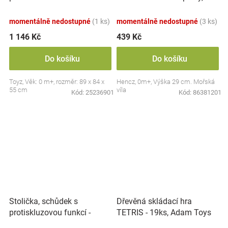
zvuky, Safari
modrá
momentálně nedostupné
(1 ks)
momentálně nedostupné
(3 ks)
1 146 Kč
439 Kč
Do košíku
Do košíku
Toyz, Věk: 0 m+, rozměr: 89 x 84 x
Hencz, 0m+, Výška 29 cm. Mořská
55 cm
víla
Kód:
25236901
Kód:
86381201
Stolička, schůdek s
Dřevěná skládací hra
protiskluzovou funkcí -
TETRIS - 19ks, Adam Toys
Hippo - bílá