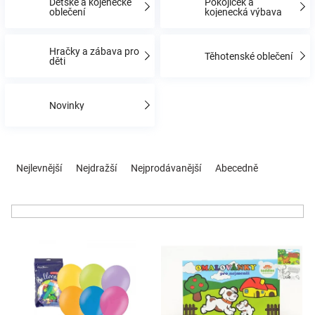
Dětské a kojenecké
Pokojíček a
oblečení
kojenecká výbava
Hračky
Hračky a zábava pro
Těhotenské oblečení
děti
a
Novinky
zábava
pro
Ř
a
Nejlevnější
Nejdražší
Nejprodávanější
Abecedně
z
děti
e
n
Těhotenské
í
V
p
oblečení
ý
r
p
o
i
d
Novinky
s
u