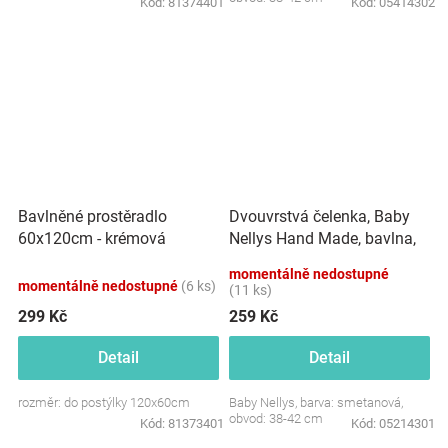
Kód:
81374401
Kód:
05414302
Dvouvrstvá čelenka, Baby
Bavlněné prostěradlo
Nellys Hand Made, bavlna,
60x120cm - krémová
Korunka STAR - smetanová,
momentálně nedostupné
80/98
momentálně nedostupné
(6 ks)
(11 ks)
299 Kč
259 Kč
Detail
Detail
rozměr: do postýlky 120x60cm
Baby Nellys, barva: smetanová,
obvod: 38-42 cm
Kód:
81373401
Kód:
05214301