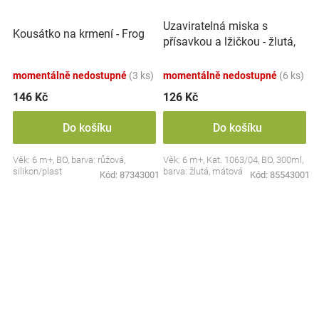
Uzaviratelná miska s
Kousátko na krmení - Frog
přísavkou a lžičkou - žlutá,
mátová
momentálně nedostupné
(3 ks)
momentálně nedostupné
(6 ks)
146 Kč
126 Kč
Do košíku
Do košíku
Věk: 6 m+, BO, barva: růžová,
Věk: 6 m+, Kat. 1063/04, BO, 300ml,
silikon/plast
barva: žlutá, mátová
Kód:
87343001
Kód:
85543001