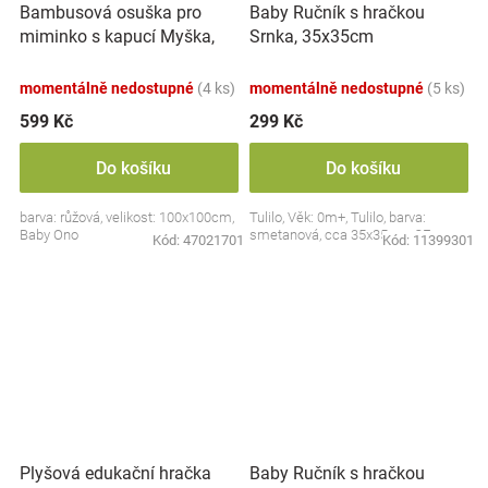
Bambusová osuška pro
Baby Ručník s hračkou
miminko s kapucí Myška,
Srnka, 35x35cm
100x100cm - růžová
momentálně nedostupné
(4 ks)
momentálně nedostupné
(5 ks)
599 Kč
299 Kč
Do košíku
Do košíku
barva: růžová, velikost: 100x100cm,
Tulilo, Věk: 0m+, Tulilo, barva:
Baby Ono
smetanová, cca 35x35cm, CE
Kód:
47021701
Kód:
11399301
Plyšová edukační hračka
Baby Ručník s hračkou