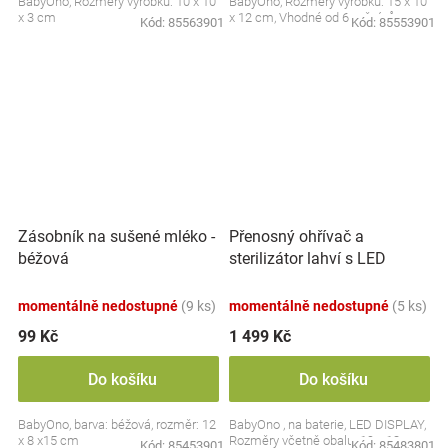
BabyOno, Rozměry výrobku: 10 x 10
BabyOno, Rozměry výrobku: 15 x 10
x 3 cm
x 12 cm, Vhodné od 6 měsíců
Kód:
85563901
Kód:
85553901
Přenosný ohřívač a
Zásobník na sušené mléko -
sterilizátor lahví s LED
béžová
displejem, bílý
momentálně nedostupné
(9 ks)
momentálně nedostupné
(5 ks)
99 Kč
1 499 Kč
Do košíku
Do košíku
BabyOno, barva: béžová, rozměr: 12
BabyOno , na baterie, LED DISPLAY,
x 8 x15 cm
Rozměry včetně obalu: 19 x 13 cm.
Kód:
85453901
Kód:
85483801