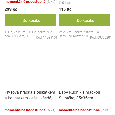
momentálně nedostupné
(3 ks)
(10 ks)
299 Kč
115 Kč
Do košíku
Do košíku
Tulilo, Věk: 0m+, Tulilo, barva: bílá,
Věk: 6 m+, barva: růžová/lila,
cca 35x35cm, CE
BabyOno, Rozměr: 3,5 x 10,5 cm
Kód:
11399101
Kód:
09758201
Plyšová hračka s pískátkem
Baby Ručník s hračkou
a kousátkem Ježek - šedá,
Sluníčko, 35x35cm
modrá
momentálně nedostupné
(6 ks)
momentálně nedostupné
(2 ks)