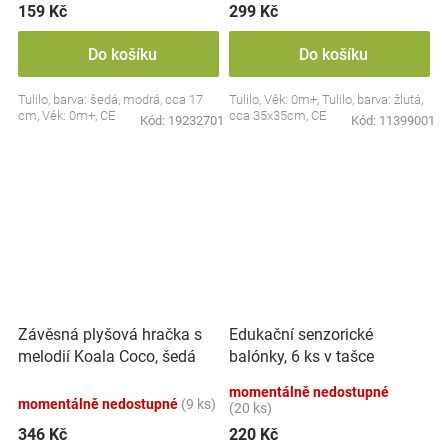
159 Kč
299 Kč
Do košíku
Do košíku
Tulilo, barva: šedá, modrá, cca 17
Tulilo, Věk: 0m+, Tulilo, barva: žlutá,
cm, Věk: 0m+, CE
cca 35x35cm, CE
Kód:
19232701
Kód:
11399001
Závěsná plyšová hračka s
Edukační senzorické
melodií Koala Coco, šedá
balónky, 6 ks v tašce
momentálně nedostupné
momentálně nedostupné
(9 ks)
(20 ks)
346 Kč
220 Kč