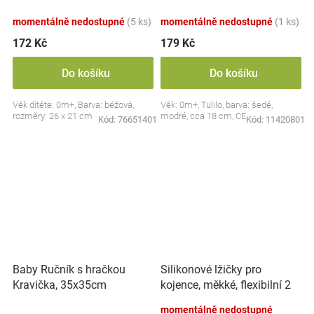
dudlík BabyOno, béžový
momentálně nedostupné
(5 ks)
momentálně nedostupné
(1 ks)
172 Kč
179 Kč
Do košíku
Do košíku
Věk dítěte: 0m+, Barva: béžová,
Věk: 0m+, Tulilo, barva: šedé,
rozměry: 26 x 21 cm
modré, cca 18 cm, CE
Kód:
76651401
Kód:
11420801
Silikonové lžičky pro
Baby Ručník s hračkou
kojence, měkké, flexibilní 2
Kravička, 35x35cm
ks, růžová/lila
momentálně nedostupné