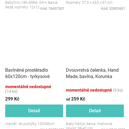
BabyOno, Věk dítěte: 0m+, Barva:
Rozměry: 57,3 x 43,5 x 67 cm
šedá, rozměry: 12x12 cm.
Kód:
76657301
Kód:
32892601
Dvouvrstvá čelenka, Hand
Bavlněné prostěradlo
Made, bavlna, Korunka
60x120cm - tyrkysové
STAR - malinová, 80/98
momentálně nedostupné
momentálně nedostupné
(9 ks)
(14 ks)
299 Kč
259 Kč
od
Detail
Detail
rozměr: do postýlky 120x60cm
Baby Nellys, barva: malinová,
obvod: 38-42 cm