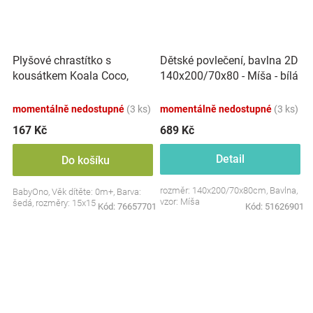
Plyšové chrastítko s
Dětské povlečení, bavlna 2D
kousátkem Koala Coco,
140x200/70x80 - Míša - bílá
šedá
s potiskem
momentálně nedostupné
(3 ks)
momentálně nedostupné
(3 ks)
167 Kč
689 Kč
Detail
Do košíku
rozměr: 140x200/70x80cm, Bavlna,
BabyOno, Věk dítěte: 0m+, Barva:
vzor: Míša
šedá, rozměry: 15x15 cm.
Kód:
76657701
Kód:
51626901