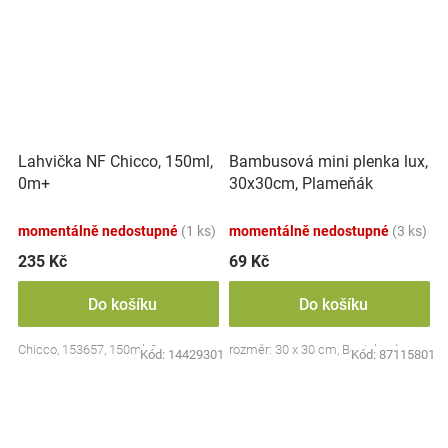
Lahvička NF Chicco, 150ml,
Bambusová mini plenka lux,
0m+
30x30cm, Plameňák
momentálně nedostupné
(1 ks)
momentálně nedostupné
(3 ks)
235 Kč
69 Kč
Do košíku
Do košíku
Chicco, 153657, 150ml, 0m+
rozměr: 30 x 30 cm, Bocioland
Kód:
14429301
Kód:
87115801