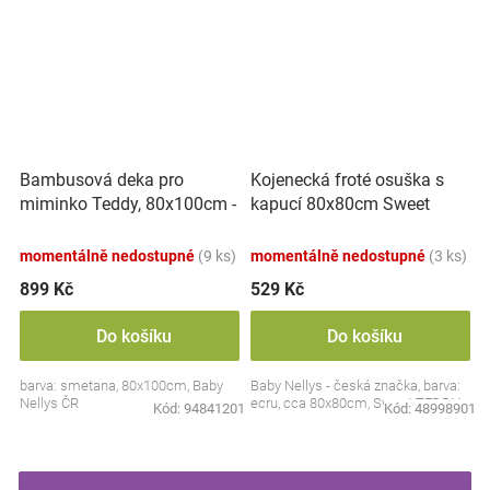
Bambusová deka pro
Kojenecká froté osuška s
miminko Teddy, 80x100cm -
kapucí 80x80cm Sweet
ecru. smetanová
dreams by TEDDY - ecru
momentálně nedostupné
(9 ks)
momentálně nedostupné
(3 ks)
899 Kč
529 Kč
Do košíku
Do košíku
barva: smetana, 80x100cm, Baby
Baby Nellys - česká značka, barva:
Nellys ČR
ecru, cca 80x80cm, Sweet TEDDY
Kód:
94841201
Kód:
48998901