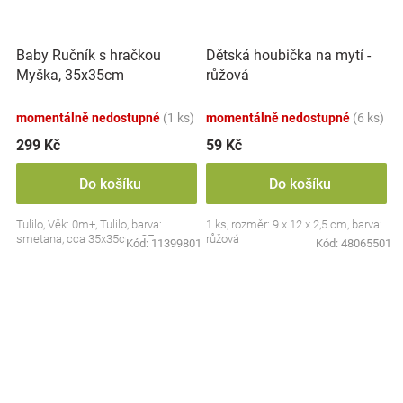
Baby Ručník s hračkou
Dětská houbička na mytí -
Myška, 35x35cm
růžová
momentálně nedostupné
(1 ks)
momentálně nedostupné
(6 ks)
299 Kč
59 Kč
Do košíku
Do košíku
Tulilo, Věk: 0m+, Tulilo, barva:
1 ks, rozměr: 9 x 12 x 2,5 cm, barva:
smetana, cca 35x35cm, CE
růžová
Kód:
11399801
Kód:
48065501