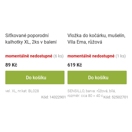
Síťkované poporodní
Vložka do kočárku, mušelín,
kalhotky XL, 2ks v balení
Víla Ema, růžová
momentálně nedostupné
(6 ks)
momentálně nedostupné
(1 ks)
89 Kč
619 Kč
Do košíku
Do košíku
vel. XL, nr.kat. BL028
SENSILLO, barva: růžová, bílá,
rozměr: cca 80 × 40 cm
Kód:
14322901
Kód:
52502701