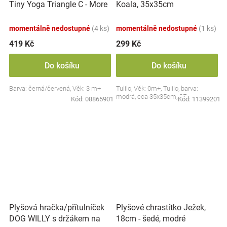
Tiny Yoga Triangle C - More
Koala, 35x35cm
Collection - černá/červená,
BabyOno
momentálně nedostupné
(4 ks)
momentálně nedostupné
(1 ks)
419 Kč
299 Kč
Do košíku
Do košíku
Barva: černá/červená, Věk: 3 m+
Tulilo, Věk: 0m+, Tulilo, barva:
modrá, cca 35x35cm, CE
Kód:
08865901
Kód:
11399201
Plyšová hračka/přítulníček
Plyšové chrastítko Ježek,
DOG WILLY s držákem na
18cm - šedé, modré