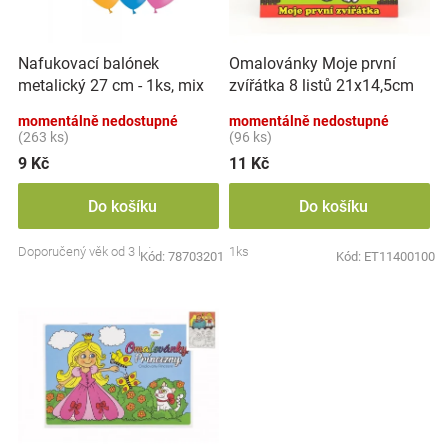
p
k
Značky
r
t
o
ů
Nafukovací balónek
Omalovánky Moje první
d
Blog
metalický 27 cm - 1ks, mix
zvířátka 8 listů 21x14,5cm
u
barev
MPZ
k
momentálně nedostupné
momentálně nedostupné
Hračkářství
t
(263 ks)
(96 ks)
ů
9 Kč
11 Kč
Přihlášení
Do košíku
Do košíku
Doporučený věk od 3 let
1ks
Kód:
78703201
Kód:
ET11400100