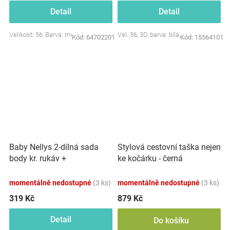
Detail
Detail
Velikost: 56, Barva: modrá
Vel. 56, 3D, barva: bílá/smetana
Kód:
64702201
Kód:
15564101
Baby Nellys 2-dílná sada
Stylová cestovní taška nejen
body kr. rukáv +
ke kočárku - černá
polodupačky, růžová - Baby
Little Star
momentálně nedostupné
(3 ks)
momentálně nedostupné
(3 ks)
319 Kč
879 Kč
Detail
Do košíku