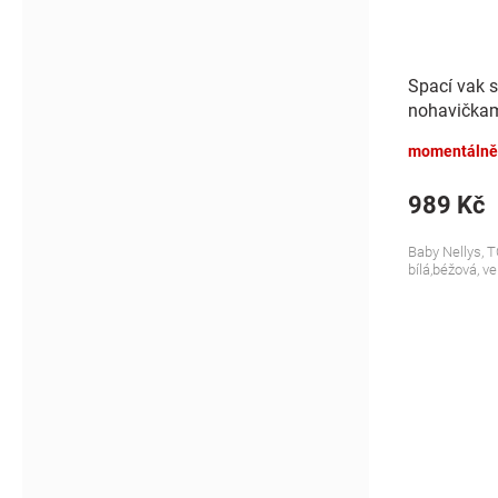
Spací vak 
nohavičkami
S, 68/86
momentálně
989 Kč
Baby Nellys, T
bílá,béžová, ve