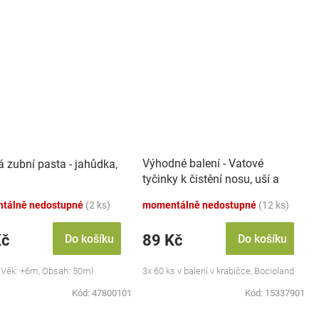
Výhodné balení - Vatové
á zubní pasta - jahůdka,
tyčinky k čistění nosu, uší a
pupíku, 3x 60 ks
tálně nedostupné
(2 ks)
momentálně nedostupné
(12 ks)
Kč
89 Kč
Do košíku
Do košíku
 Věk: +6m, Obsah: 50ml
3x 60 ks v balení v krabičce, Bocioland
Kód:
47800101
Kód:
15337901