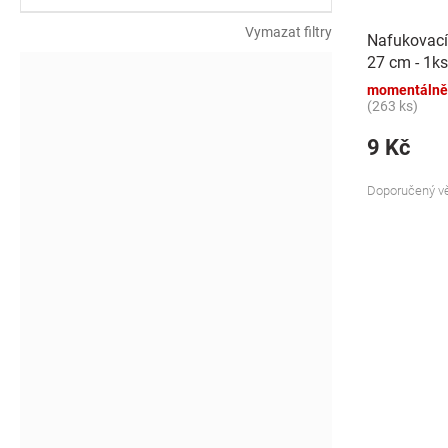
k
t
Vymazat filtry
Nafukovací
ů
27 cm - 1ks
momentálně
(263 ks)
9 Kč
Doporučený vě