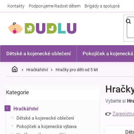
Přejít
Kontakty
Podporujeme Radost dětem
Brigády a spolupráce
Nej
na
obsah
Dětské a kojenecké oblečení
Pokojíček a kojenecká
Domů
Hračkářství
Hračky pro děti od 5 let
P
Hračky
Kategorie
Přeskočit
o
kategorie
s
Vyberte si
Hra
t
Hračkářství
r
👉
Zaregistru
Dětské a kojenecké oblečení
a
n
Pokojíček a kojenecká výbava
Dět
n