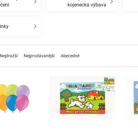
ečení
kojenecká výbava
inky
Nejdražší
Nejprodávanější
Abecedně