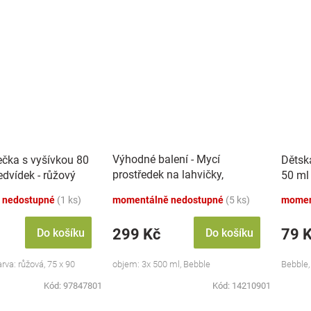
Výhodné balení - Mycí
ečka s vyšívkou 80
Dětsk
prostředek na lahvičky,
dvídek - růžový
50 ml
savičky a hračky - 3x 500 ml
 nedostupné
(1 ks)
momentálně nedostupné
(5 ks)
momen
299 Kč
79 
Do košíku
Do košíku
va: růžová, 75 x 90
objem: 3x 500 ml, Bebble
Bebble,
Kód:
97847801
Kód:
14210901