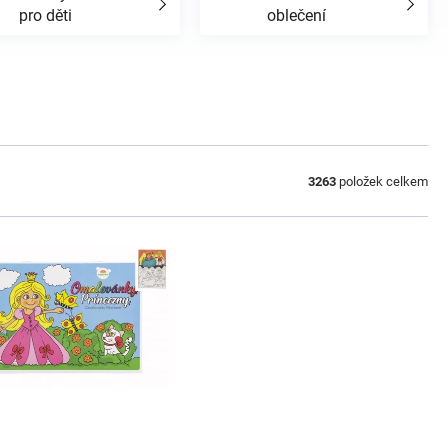
pro děti
oblečení
3263
položek celkem