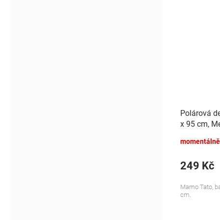
Polárová d
x 95 cm, Me
momentálně
249 Kč
Mamo Tato, bar
cm.