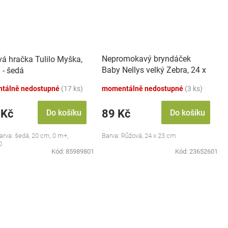
Nepromokavý bryndáček
vá hračka Tulilo Myška,
Baby Nellys velký Zebra, 24 x
 - šedá
23 cm - růžová
tálně nedostupné
(17 ks)
momentálně nedostupné
(3 ks)
 Kč
89 Kč
Do košíku
Do košíku
barva: šedá, 20 cm, 0 m+,
Barva: Růžová, 24 x 23 cm
0
Kód:
85989801
Kód:
23652601