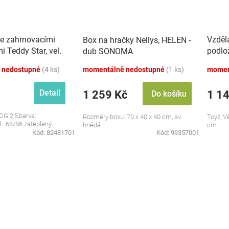
se zahrnovacími
Vzděl
Box na hračky Nellys, HELEN -
 Teddy Star, vel.
podlo
dub SONOMA
zvuky,
 nedostupné
(4 ks)
momentálně nedostupné
(1 ks)
momen
Detail
1 259 Kč
1 1
Do košíku
OG 2,5,barva:
Rozměry boxu: 70 x 40 x 40 cm, sv.
Toyz, V
l.: 68/86 zateplený
hnědá
cm
Kód:
82481701
Kód:
99357001