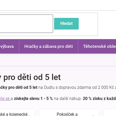
častější dotazy
Hledat
 výbava
Hračky a zábava pro děti
Těhotenské oble
 pro děti od 5 let
čky pro děti od 5 let
na Dudlu s dopravou zdarma od 2 000 Kč 
jte se
a
získejte slevu 1 - 5 %
na další nákup.
20 % zisku z kaž
ské a kojenecké
Pokojíček a