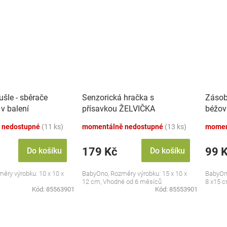
šle - sběrače
Senzorická hračka s
Zásob
 v balení
přísavkou ŽELVIČKA
béžov
 nedostupné
(11 ks)
momentálně nedostupné
(13 ks)
momen
179 Kč
99 
Do košíku
Do košíku
ěry výrobku: 10 x 10 x
BabyOno, Rozměry výrobku: 15 x 10 x
BabyOno
12 cm, Vhodné od 6 měsíců
8 x15 
Kód:
85563901
Kód:
85553901