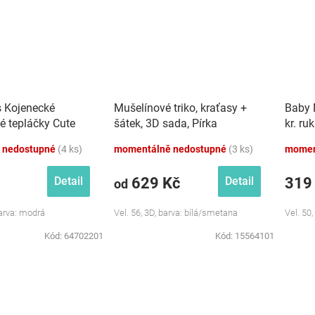
s Kojenecké
Mušelínové triko, kraťasy +
Baby 
é tepláčky Cute
šátek, 3D sada, Pírka
kr. ru
dré
Z&amp;Z, bílá/smetana
růžová
 nedostupné
(4 ks)
momentálně nedostupné
(3 ks)
momen
629 Kč
319
Detail
Detail
od
Barva: modrá
Vel. 56, 3D, barva: bílá/smetana
Vel. 50,
Kód:
64702201
Kód:
15564101