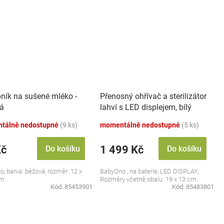
ník na sušené mléko -
Přenosný ohřívač a sterilizátor
á
lahví s LED displejem, bílý
tálně nedostupné
(9 ks)
momentálně nedostupné
(5 ks)
Kč
1 499 Kč
Do košíku
Do košíku
, barva: béžová, rozměr: 12 x
BabyOno , na baterie, LED DISPLAY,
cm
Rozměry včetně obalu: 19 x 13 cm.
Kód:
85453901
Kód:
85483801