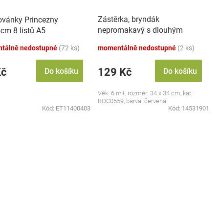
Zástěrka, bryndák
vánky Princezny
nepromakavý s dlouhým
cm 8 listů A5
rukávem, Jahůdka, červený
tálně nedostupné
(72 ks)
momentálně nedostupné
(2 ks)
Kč
129 Kč
Do košíku
Do košíku
Věk: 6 m+, rozměr: 34 x 34 cm, kat:
BOC0559, barva: červená
Kód:
ET11400403
Kód:
14531901