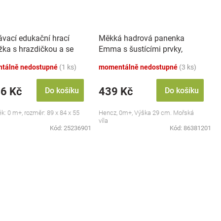
ávací edukační hrací
Měkká hadrová panenka
žka s hrazdičkou a se
Emma s šustícími prvky,
 Safari
modrá
tálně nedostupné
(1 ks)
momentálně nedostupné
(3 ks)
46 Kč
439 Kč
Do košíku
Do košíku
ěk: 0 m+, rozměr: 89 x 84 x 55
Hencz, 0m+, Výška 29 cm. Mořská
víla
Kód:
25236901
Kód:
86381201