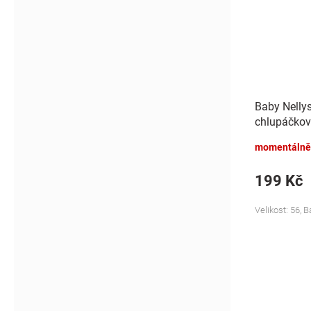
Baby Nelly
chlupáčkov
Bunny - mo
momentálně
199 Kč
Velikost: 56, 