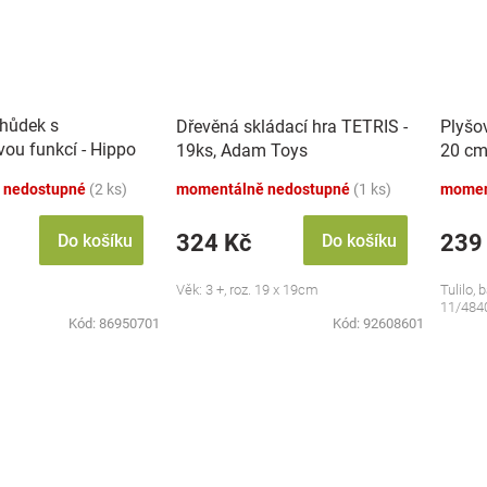
chůdek s
Dřevěná skládací hra TETRIS -
Plyšo
vou funkcí - Hippo
19ks, Adam Toys
20 cm
 nedostupné
(2 ks)
momentálně nedostupné
(1 ks)
momen
324 Kč
239
Do košíku
Do košíku
Věk: 3 +, roz. 19 x 19cm
Tulilo, 
11/484
Kód:
86950701
Kód:
92608601