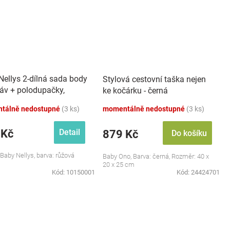
Nellys 2-dílná sada body
Stylová cestovní taška nejen
káv + polodupačky,
ke kočárku - černá
 - Baby Little Star
tálně nedostupné
(3 ks)
momentálně nedostupné
(3 ks)
 Kč
Detail
879 Kč
Do košíku
 Baby Nellys, barva: růžová
Baby Ono, Barva: černá, Rozměr: 40 x
20 x 25 cm
Kód:
10150001
Kód:
24424701