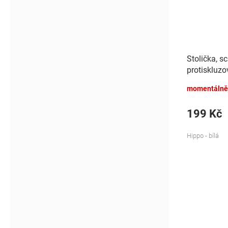
Stolička, s
protiskluzo
- bílá
momentálně
199 Kč
Hippo - bílá