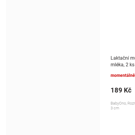
Laktační mu
mléka, 2 ks
momentálně
189 Kč
BabyOno, Rozm
3 cm