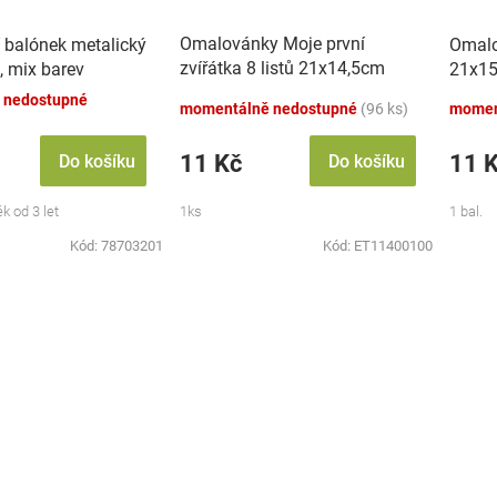
Omalovánky Moje první
 balónek metalický
Omalo
zvířátka 8 listů 21x14,5cm
, mix barev
21x15
MPZ
 nedostupné
momentálně nedostupné
(96 ks)
momen
11 Kč
11 
Do košíku
Do košíku
k od 3 let
1ks
1 bal.
Kód:
78703201
Kód:
ET11400100