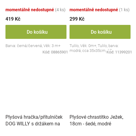
Collection - černá/červená,
BabyOno
momentálně nedostupné
(4 ks)
momentálně nedostupné
(1 ks)
419 Kč
299 Kč
Do košíku
Do košíku
Barva: černá/červená, Věk: 3 m+
Tulilo, Věk: 0m+, Tulilo, barva:
modrá, cca 35x35cm, CE
Kód:
08865901
Kód:
11399201
Plyšová hračka/přítulníček
Plyšové chrastítko Ježek,
DOG WILLY s držákem na
18cm - šedé, modré
dudlík BabyOno, béžový