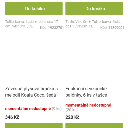
Do košíku
Do košíku
Tulilo, barva: šedá, modrá, cca 17
Tulilo, Věk: 0m+, Tulilo, barva: žlutá,
cm, Věk: 0m+, CE
cca 35x35cm, CE
Kód:
19232701
Kód:
11399001
Závěsná plyšová hračka s
Edukační senzorické
melodií Koala Coco, šedá
balónky, 6 ks v tašce
momentálně nedostupné
momentálně nedostupné
(9 ks)
(20 ks)
346 Kč
220 Kč