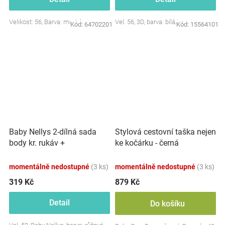
Velikost: 56, Barva: modrá
Vel. 56, 3D, barva: bílá/smetana
Kód:
64702201
Kód:
15564101
Baby Nellys 2-dílná sada
Stylová cestovní taška nejen
body kr. rukáv +
ke kočárku - černá
polodupačky, růžová - Baby
Little Star
momentálně nedostupné
(3 ks)
momentálně nedostupné
(3 ks)
319 Kč
879 Kč
Detail
Do košíku