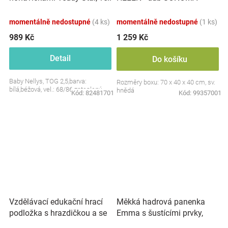
S, 68/86
momentálně nedostupné
(4 ks)
momentálně nedostupné
(1 ks)
989 Kč
1 259 Kč
Detail
Do košíku
Baby Nellys, TOG 2,5,barva:
Rozměry boxu: 70 x 40 x 40 cm, sv.
bílá,béžová, vel.: 68/86 zateplený
hnědá
Kód:
82481701
Kód:
99357001
Vzdělávací edukační hrací
Měkká hadrová panenka
podložka s hrazdičkou a se
Emma s šustícími prvky,
zvuky, Safari
modrá