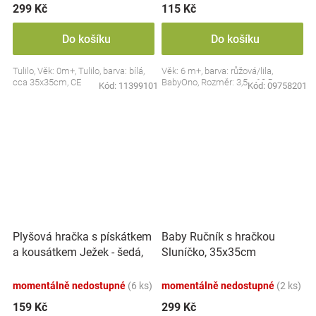
299 Kč
115 Kč
Do košíku
Do košíku
Tulilo, Věk: 0m+, Tulilo, barva: bílá,
Věk: 6 m+, barva: růžová/lila,
cca 35x35cm, CE
BabyOno, Rozměr: 3,5 x 10,5 cm
Kód:
11399101
Kód:
09758201
Plyšová hračka s pískátkem
Baby Ručník s hračkou
a kousátkem Ježek - šedá,
Sluníčko, 35x35cm
modrá
momentálně nedostupné
(6 ks)
momentálně nedostupné
(2 ks)
159 Kč
299 Kč