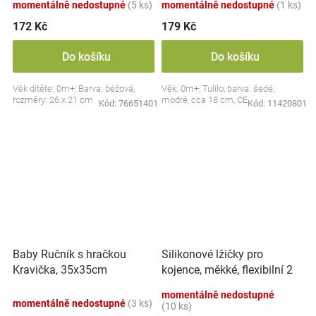
momentálně nedostupné
(5 ks)
momentálně nedostupné
(1 ks)
172 Kč
179 Kč
Do košíku
Do košíku
Věk dítěte: 0m+, Barva: béžová,
Věk: 0m+, Tulilo, barva: šedé,
rozměry: 26 x 21 cm
modré, cca 18 cm, CE
Kód:
76651401
Kód:
11420801
Silikonové lžičky pro
Baby Ručník s hračkou
kojence, měkké, flexibilní 2
Kravička, 35x35cm
ks, růžová/lila
momentálně nedostupné
momentálně nedostupné
(3 ks)
(10 ks)