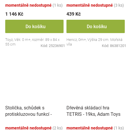
momentálně nedostupné
(1 ks)
momentálně nedostupné
(3 ks)
1 146 Kč
439 Kč
Do košíku
Do košíku
Toyz, Věk: 0 m+, rozměr: 89 x 84 x
Hencz, 0m+, Výška 29 cm. Mořská
55 cm
víla
Kód:
25236901
Kód:
86381201
Stolička, schůdek s
Dřevěná skládací hra
protiskluzovou funkcí -
TETRIS - 19ks, Adam Toys
Hippo - bílá
momentálně nedostupné
(2 ks)
momentálně nedostupné
(1 ks)