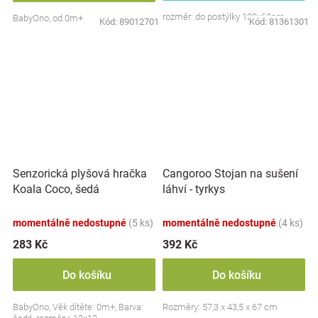
rozměr: do postýlky 120x60cm
BabyOno, od 0m+
Kód:
89012701
Kód:
81361301
Senzorická plyšová hračka
Cangoroo Stojan na sušení
Koala Coco, šedá
láhví - tyrkys
momentálně nedostupné
(5 ks)
momentálně nedostupné
(4 ks)
283 Kč
392 Kč
Do košíku
Do košíku
BabyOno, Věk dítěte: 0m+, Barva:
Rozměry: 57,3 x 43,5 x 67 cm