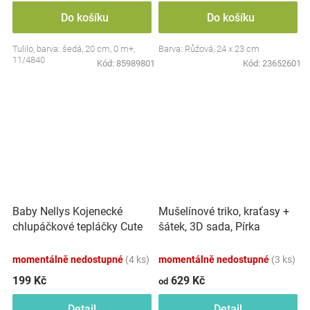
Do košíku
Do košíku
Tulilo, barva: šedá, 20 cm, 0 m+,
Barva: Růžová, 24 x 23 cm
11/4840
Kód:
85989801
Kód:
23652601
Baby Nellys Kojenecké
Mušelínové triko, kraťasy +
chlupáčkové tepláčky Cute
šátek, 3D sada, Pírka
Bunny - modré
Z&amp;Z, bílá/smetana
momentálně nedostupné
(4 ks)
momentálně nedostupné
(3 ks)
199 Kč
629 Kč
od
Detail
Detail