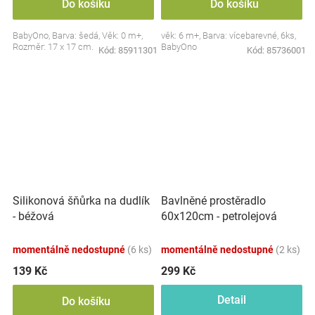
Do košíku
Do košíku
BabyOno, Barva: šedá, Věk: 0 m+,
věk: 6 m+, Barva: vícebarevné, 6ks,
Rozměr: 17 x 17 cm.
BabyOno
Kód:
85911301
Kód:
85736001
Silikonová šňůrka na dudlík
Bavlněné prostěradlo
- béžová
60x120cm - petrolejová
momentálně nedostupné
(6 ks)
momentálně nedostupné
(2 ks)
139 Kč
299 Kč
Detail
Do košíku