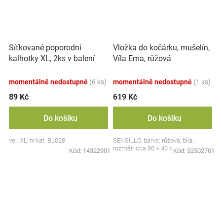
Síťkované poporodní
Vložka do kočárku, mušelín,
kalhotky XL, 2ks v balení
Víla Ema, růžová
momentálně nedostupné
(6 ks)
momentálně nedostupné
(1 ks)
89 Kč
619 Kč
Do košíku
Do košíku
vel. XL, nr.kat. BL028
SENSILLO, barva: růžová, bílá,
rozměr: cca 80 × 40 cm
Kód:
14322901
Kód:
52502701