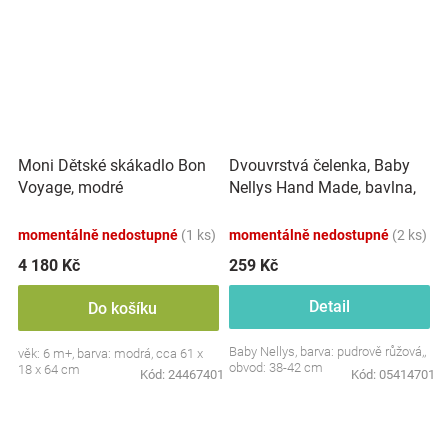
Dvouvrstvá čelenka, Baby
Moni Dětské skákadlo Bon
Nellys Hand Made, bavlna,
Voyage, modré
Korunka STAR - pudrově
růžová, 80/98
momentálně nedostupné
(1 ks)
momentálně nedostupné
(2 ks)
4 180 Kč
259 Kč
Detail
Do košíku
Baby Nellys, barva: pudrově růžová,,
věk: 6 m+, barva: modrá, cca 61 x
obvod: 38-42 cm
18 x 64 cm
Kód:
24467401
Kód:
05414701