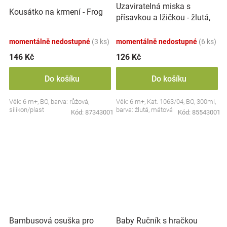
Uzaviratelná miska s
Kousátko na krmení - Frog
přísavkou a lžičkou - žlutá,
mátová
momentálně nedostupné
(3 ks)
momentálně nedostupné
(6 ks)
146 Kč
126 Kč
Do košíku
Do košíku
Věk: 6 m+, BO, barva: růžová,
Věk: 6 m+, Kat. 1063/04, BO, 300ml,
silikon/plast
barva: žlutá, mátová
Kód:
87343001
Kód:
85543001
Bambusová osuška pro
Baby Ručník s hračkou