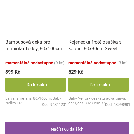
Bambusová deka pro
Kojenecká froté osuška s
miminko Teddy, 80x100cm -
kapucí 80x80cm Sweet
ecru. smetanová
dreams by TEDDY - ecru
momentálně nedostupné
(9 ks)
momentálně nedostupné
(3 ks)
899 Kč
529 Kč
Do košíku
Do košíku
barva: smetana, 80x100cm, Baby
Baby Nellys - česká značka, barva:
Nellys ČR
ecru, cca 80x80cm, Sweet TEDDY
Kód:
94841201
Kód:
48998901
Načíst 60 dalších