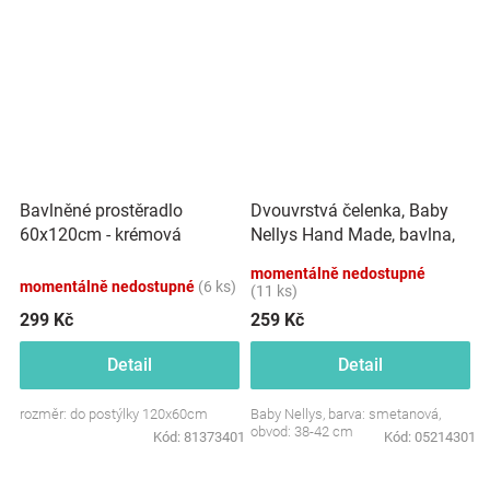
Dvouvrstvá čelenka, Baby
Bavlněné prostěradlo
Nellys Hand Made, bavlna,
60x120cm - krémová
Korunka STAR - smetanová,
momentálně nedostupné
80/98
momentálně nedostupné
(6 ks)
(11 ks)
299 Kč
259 Kč
Detail
Detail
rozměr: do postýlky 120x60cm
Baby Nellys, barva: smetanová,
obvod: 38-42 cm
Kód:
81373401
Kód:
05214301