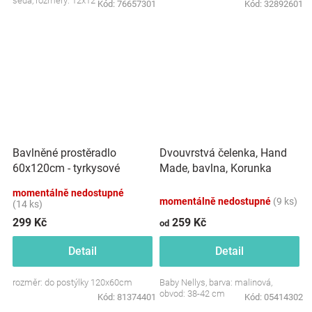
šedá, rozměry: 12x12 cm.
Kód:
76657301
Kód:
32892601
Dvouvrstvá čelenka, Hand
Bavlněné prostěradlo
Made, bavlna, Korunka
60x120cm - tyrkysové
STAR - malinová, 80/98
momentálně nedostupné
momentálně nedostupné
(9 ks)
(14 ks)
299 Kč
259 Kč
od
Detail
Detail
rozměr: do postýlky 120x60cm
Baby Nellys, barva: malinová,
obvod: 38-42 cm
Kód:
81374401
Kód:
05414302