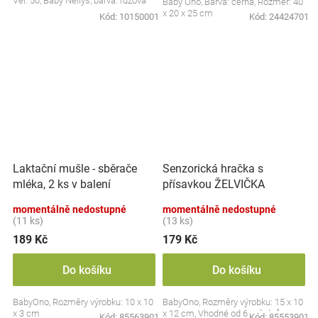
Vel. 50, Baby Nellys, barva: růžová
Baby Ono, Barva: černá, Rozměr: 40
x 20 x 25 cm
Kód:
10150001
Kód:
24424701
Laktační mušle - sběrače
Senzorická hračka s
mléka, 2 ks v balení
přísavkou ŽELVIČKA
momentálně nedostupné
momentálně nedostupné
(11 ks)
(13 ks)
189 Kč
179 Kč
Do košíku
Do košíku
BabyOno, Rozměry výrobku: 10 x 10
BabyOno, Rozměry výrobku: 15 x 10
x 3 cm
x 12 cm, Vhodné od 6 měsíců
Kód:
85563901
Kód:
85553901