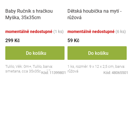
Baby Ručník s hračkou
Dětská houbička na mytí -
Myška, 35x35cm
růžová
momentálně nedostupné
(1 ks)
momentálně nedostupné
(6 ks)
299 Kč
59 Kč
Do košíku
Do košíku
Tulilo, Věk: 0m+, Tulilo, barva:
1 ks, rozměr: 9 x 12 x 2,5 cm, barva:
smetana, cca 35x35cm, CE
růžová
Kód:
11399801
Kód:
48065501