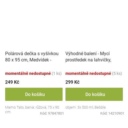
Polárová dečka s vyšívkou
Výhodné balení - Mycí
80 x 95 cm, Medvídek -
prostředek na lahvičky,
růžový
savičky a hračky - 3x 500 ml
momentálně nedostupné
(1 ks)
momentálně nedostupné
(5 ks)
249 Kč
299 Kč
Do košíku
Do košíku
Mamo Tato, barva: růžová, 75 x 90
objem: 3x 500 ml, Bebble
cm.
Kód:
97847801
Kód:
14210901