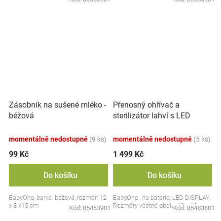
Přenosný ohřívač a
Zásobník na sušené mléko -
sterilizátor lahví s LED
béžová
displejem, bílý
momentálně nedostupné
(9 ks)
momentálně nedostupné
(5 ks)
99 Kč
1 499 Kč
Do košíku
Do košíku
BabyOno, barva: béžová, rozměr: 12
BabyOno , na baterie, LED DISPLAY,
x 8 x15 cm
Rozměry včetně obalu: 19 x 13 cm.
Kód:
85453901
Kód:
85483801