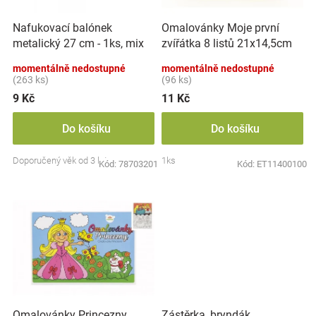
r
t
Značky
o
ů
Nafukovací balónek
Omalovánky Moje první
d
metalický 27 cm - 1ks, mix
zvířátka 8 listů 21x14,5cm
u
Blog
barev
MPZ
k
momentálně nedostupné
momentálně nedostupné
t
(263 ks)
(96 ks)
Hračkářství
ů
9 Kč
11 Kč
Přihlášení
Do košíku
Do košíku
Doporučený věk od 3 let
1ks
Kód:
78703201
Kód:
ET11400100
Zástěrka, bryndák
Omalovánky Princezny