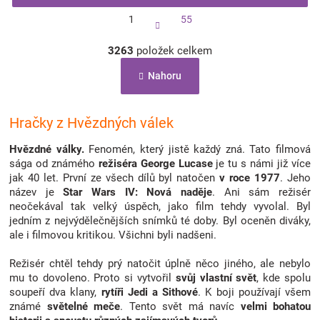
S
1
55
t
r
O
á
3263
položek celkem
v
n
l
k
Nahoru
á
o
d
v
a
á
c
Hračky z Hvězdných válek
n
í
í
p
Hvězdné války.
Fenomén, který jistě každý zná. Tato filmová
r
sága od známého
režiséra George Lucase
je tu s námi již více
v
jak 40 let. První ze všech dílů byl natočen
v roce 1977
. Jeho
k
název je
Star Wars IV: Nová naděje
. Ani sám režisér
y
neočekával tak velký úspěch, jako film tehdy vyvolal. Byl
v
jedním z nejvýdělečnějších snímků té doby. Byl oceněn diváky,
ý
ale i filmovou kritikou. Všichni byli nadšeni.
p
i
Režisér chtěl tehdy prý natočit úplně něco jiného, ale nebylo
s
mu to dovoleno. Proto si vytvořil
svůj vlastní svět
, kde spolu
u
soupeří dva klany,
rytíři Jedi a Sithové
. K boji používají všem
známé
světelné meče
. Tento svět má navíc
velmi bohatou