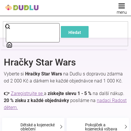
Přejít
na
obsah
Dětské
Hledat
a
kojenecké
Hračky Star Wars
oblečení
Vyberte si
Hračky Star Wars
na Dudlu s dopravou zdarma
od 2 000 Kč a dárkem ke každé objednávce nad 1 000 Kč.
Pokojíček
👉
Zaregistrujte se
a
získejte slevu 1 - 5 %
na další nákup.
a
20 % zisku z každé objednávky
posíláme na
nadaci Radost
dětem.
kojenecká
Dětské a kojenecké
Pokojíček a
oblečení
kojenecká výbava
výbava