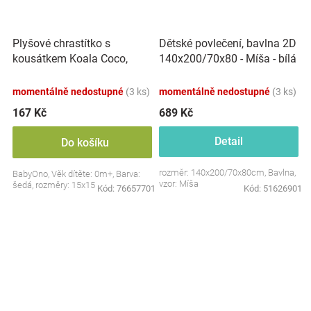
Plyšové chrastítko s
Dětské povlečení, bavlna 2D
kousátkem Koala Coco,
140x200/70x80 - Míša - bílá
šedá
s potiskem
momentálně nedostupné
(3 ks)
momentálně nedostupné
(3 ks)
167 Kč
689 Kč
Detail
Do košíku
rozměr: 140x200/70x80cm, Bavlna,
BabyOno, Věk dítěte: 0m+, Barva:
vzor: Míša
šedá, rozměry: 15x15 cm.
Kód:
76657701
Kód:
51626901