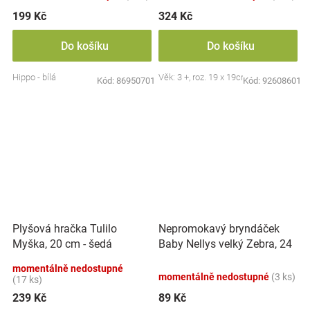
199 Kč
324 Kč
Do košíku
Do košíku
Hippo - bílá
Věk: 3 +, roz. 19 x 19cm
Kód:
86950701
Kód:
92608601
Nepromokavý bryndáček
Plyšová hračka Tulilo
Baby Nellys velký Zebra, 24
Myška, 20 cm - šedá
x 23 cm - růžová
momentálně nedostupné
momentálně nedostupné
(3 ks)
(17 ks)
239 Kč
89 Kč