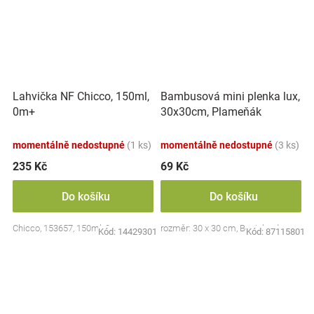
Lahvička NF Chicco, 150ml,
Bambusová mini plenka lux,
0m+
30x30cm, Plameňák
momentálně nedostupné
(1 ks)
momentálně nedostupné
(3 ks)
235 Kč
69 Kč
Do košíku
Do košíku
Chicco, 153657, 150ml, 0m+
rozměr: 30 x 30 cm, Bocioland
Kód:
14429301
Kód:
87115801