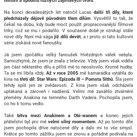
historii
a spoustu různých zajímavých tvorů
.
Na konci devadesátých let natočil Lucas
další tři díly, které
předcházely dějově původním třem dílům
. Vysvětlil to tak, že
čekal na dobu, kdy bude moct použít propracovanější filmové
triky, což se mu i podařilo. V současné době je vznikají stále
nové díly. Nyní má sága
již dílů devět
, a i proto si tato kultovní
série získává nové fanoušky.
Já jsem zpočátku velký fanoušek Hvězdných válek nebyla.
Samozřejmě, že jsem je znala z televize. Vždy jsem však viděla
jen část některého dílu a příliš mě to neoslovilo. Kromě hudby.
Ta se mi líbila vždy.
Až v roce 2005
mě kamarádka vytáhla do
kina na
třetí díl: Star Wars: Epizoda III – Pomsta Sithů
. Šla jsem
tehdy spíš jen ze zvědavosti. Z kina jsem však odcházela
uplakaná a zároveň i nadšená. Velmi mě zasáhlo ztvárnění
přeměny Anakina na temného Darth Vadera. Pochopila jsem,
co ho k tomu vedlo.
Také
bitva mezi Anakinem a Obi-wanem
a konec jejich
přátelství byl pro mě
velmi silný momentem
. Až po tomto díle
jsem pochopila dříve natočené díly a dalo mi to vše smysl.
Krátce po tomto zážitku jsem se znovu a pořádně podívala na