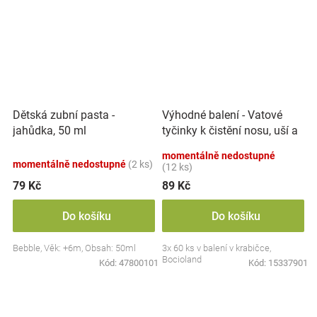
Výhodné balení - Vatové
Dětská zubní pasta -
tyčinky k čistění nosu, uší a
jahůdka, 50 ml
pupíku, 3x 60 ks
momentálně nedostupné
momentálně nedostupné
(2 ks)
(12 ks)
79 Kč
89 Kč
Do košíku
Do košíku
Bebble, Věk: +6m, Obsah: 50ml
3x 60 ks v balení v krabičce,
Bocioland
Kód:
47800101
Kód:
15337901