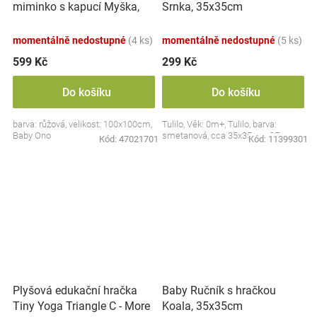
miminko s kapucí Myška,
Srnka, 35x35cm
100x100cm - růžová
momentálně nedostupné
(4 ks)
momentálně nedostupné
(5 ks)
599 Kč
299 Kč
Do košíku
Do košíku
barva: růžová, velikost: 100x100cm,
Tulilo, Věk: 0m+, Tulilo, barva:
Baby Ono
smetanová, cca 35x35cm, CE
Kód:
47021701
Kód:
11399301
Plyšová edukační hračka
Baby Ručník s hračkou
Tiny Yoga Triangle C - More
Koala, 35x35cm