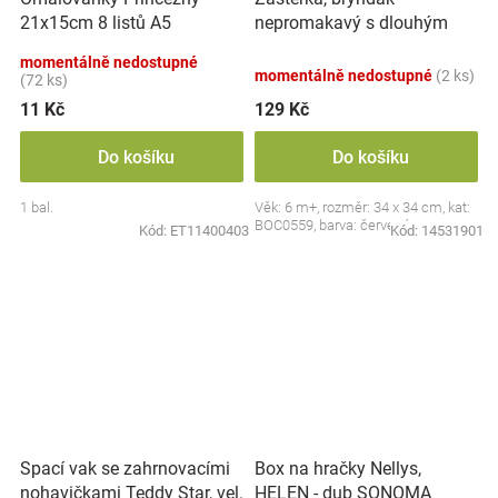
nepromakavý s dlouhým
21x15cm 8 listů A5
rukávem, Jahůdka, červený
momentálně nedostupné
momentálně nedostupné
(2 ks)
(72 ks)
11 Kč
129 Kč
Do košíku
Do košíku
1 bal.
Věk: 6 m+, rozměr: 34 x 34 cm, kat:
BOC0559, barva: červená
Kód:
ET11400403
Kód:
14531901
Spací vak se zahrnovacími
Box na hračky Nellys,
nohavičkami Teddy Star, vel.
HELEN - dub SONOMA