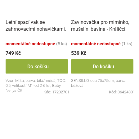
Letní spací vak se
Zavinovačka pro miminko,
zahrnovacími nohavičkami,
mušelín, bavlna - Králičci,
bavlna, Míša - bílý s
béžová
potiskem, M
momentálně nedostupné
(5 ks)
momentálně nedostupné
(1 ks)
749 Kč
539 Kč
Do košíku
Do košíku
Vzor: Míša, barva: bílá/hnědá, TOG:
SENSILLO, cca 75x75cm, barva:
0,5, velikost "M" -od 2-6 let, Baby
béžová
Nellys ČR
Kód:
17232701
Kód:
36424301