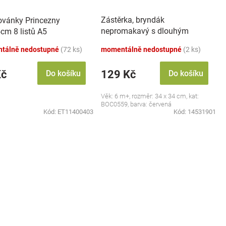
Zástěrka, bryndák
vánky Princezny
nepromakavý s dlouhým
cm 8 listů A5
rukávem, Jahůdka, červený
tálně nedostupné
(72 ks)
momentálně nedostupné
(2 ks)
Kč
129 Kč
Do košíku
Do košíku
Věk: 6 m+, rozměr: 34 x 34 cm, kat:
BOC0559, barva: červená
Kód:
ET11400403
Kód:
14531901