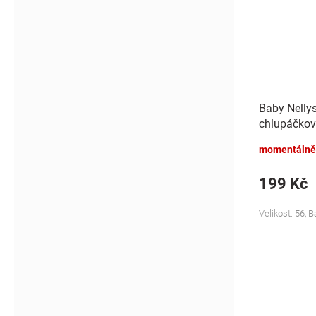
Baby Nelly
chlupáčkov
Bunny - mo
momentálně
199 Kč
Velikost: 56, 