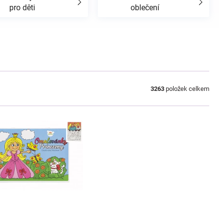
pro děti
oblečení
3263
položek celkem