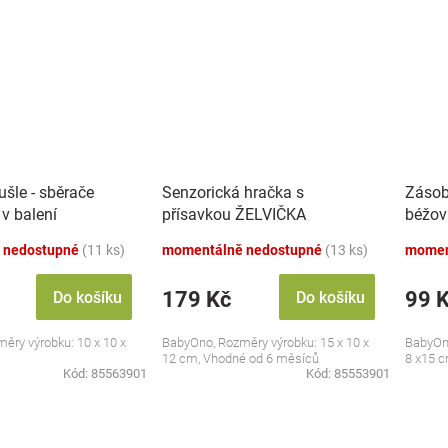
šle - sběrače
Senzorická hračka s
Zásob
 v balení
přísavkou ŽELVIČKA
béžov
 nedostupné
(11 ks)
momentálně nedostupné
(13 ks)
momen
179 Kč
99 
Do košíku
Do košíku
ěry výrobku: 10 x 10 x
BabyOno, Rozměry výrobku: 15 x 10 x
BabyOno
12 cm, Vhodné od 6 měsíců
8 x15 
Kód:
85563901
Kód:
85553901