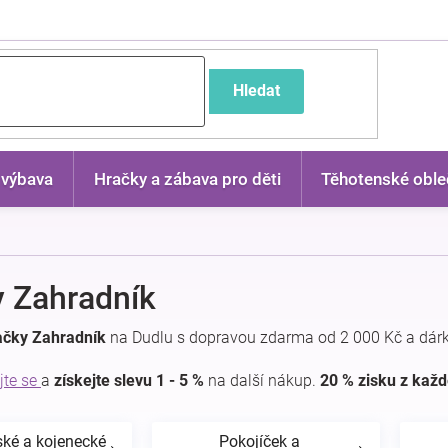
častější dotazy
Hledat
 výbava
Hračky a zábava pro děti
Těhotenské oble
 Zahradník
ačky Zahradník
na Dudlu s dopravou zdarma od 2 000 Kč a dár
jte se
a
získejte slevu 1 - 5 %
na další nákup.
20 % zisku z kaž
ské a kojenecké
Pokojíček a