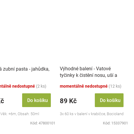
Výhodné balení - Vatové
á zubní pasta - jahůdka,
tyčinky k čistění nosu, uší a
pupíku, 3x 60 ks
tálně nedostupné
(2 ks)
momentálně nedostupné
(12 ks)
Kč
89 Kč
Do košíku
Do košíku
 Věk: +6m, Obsah: 50ml
3x 60 ks v balení v krabičce, Bocioland
Kód:
47800101
Kód:
15337901