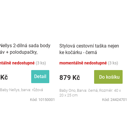
Nellys 2-dílná sada body
Stylová cestovní taška nejen
káv + polodupačky,
ke kočárku - černá
 - Baby Little Star
tálně nedostupné
(3 ks)
momentálně nedostupné
(3 ks)
 Kč
Detail
879 Kč
Do košíku
 Baby Nellys, barva: růžová
Baby Ono, Barva: černá, Rozměr: 40 x
20 x 25 cm
Kód:
10150001
Kód:
24424701