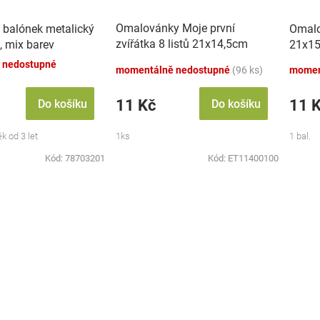
Omalovánky Moje první
 balónek metalický
Omalo
zvířátka 8 listů 21x14,5cm
, mix barev
21x15
MPZ
 nedostupné
momentálně nedostupné
(96 ks)
momen
11 Kč
11 
Do košíku
Do košíku
k od 3 let
1ks
1 bal.
Kód:
78703201
Kód:
ET11400100