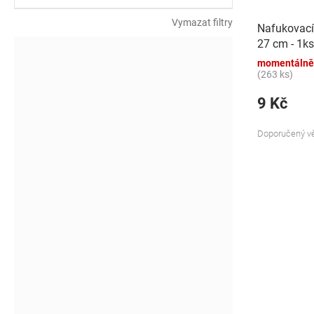
k
t
Vymazat filtry
Nafukovací
ů
27 cm - 1ks
momentálně
(263 ks)
9 Kč
Doporučený vě