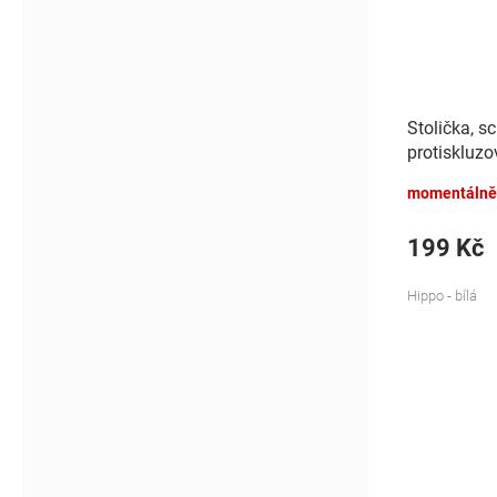
Stolička, s
protiskluzo
- bílá
momentálně
199 Kč
Hippo - bílá