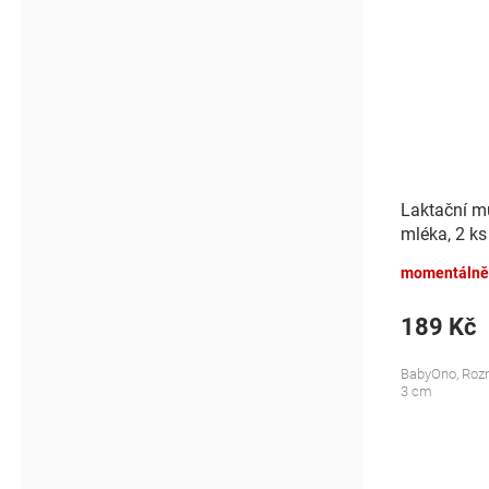
Laktační mu
mléka, 2 ks
momentálně
189 Kč
BabyOno, Rozm
3 cm