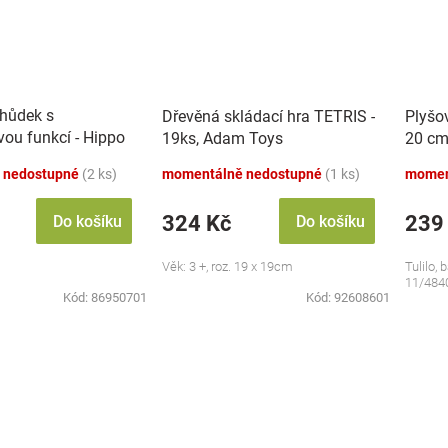
chůdek s
Dřevěná skládací hra TETRIS -
Plyšo
vou funkcí - Hippo
19ks, Adam Toys
20 cm
 nedostupné
(2 ks)
momentálně nedostupné
(1 ks)
momen
324 Kč
239
Do košíku
Do košíku
Věk: 3 +, roz. 19 x 19cm
Tulilo, 
11/484
Kód:
86950701
Kód:
92608601