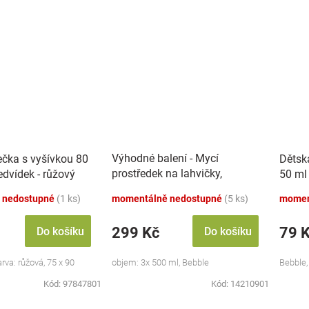
Výhodné balení - Mycí
ečka s vyšívkou 80
Dětsk
prostředek na lahvičky,
dvídek - růžový
50 ml
savičky a hračky - 3x 500 ml
 nedostupné
(1 ks)
momentálně nedostupné
(5 ks)
momen
299 Kč
79 
Do košíku
Do košíku
va: růžová, 75 x 90
objem: 3x 500 ml, Bebble
Bebble,
Kód:
97847801
Kód:
14210901