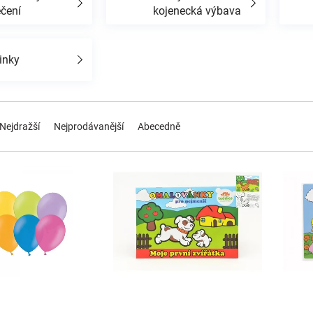
ečení
kojenecká výbava
inky
Nejdražší
Nejprodávanější
Abecedně