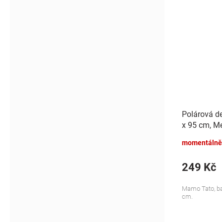
Polárová d
x 95 cm, Me
momentálně
249 Kč
Mamo Tato, bar
cm.