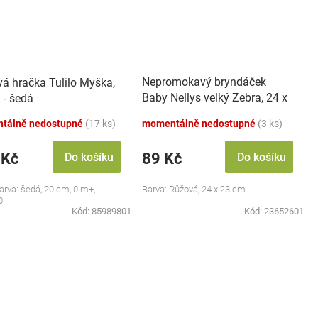
Nepromokavý bryndáček
vá hračka Tulilo Myška,
Baby Nellys velký Zebra, 24 x
 - šedá
23 cm - růžová
tálně nedostupné
(17 ks)
momentálně nedostupné
(3 ks)
 Kč
89 Kč
Do košíku
Do košíku
barva: šedá, 20 cm, 0 m+,
Barva: Růžová, 24 x 23 cm
0
Kód:
85989801
Kód:
23652601