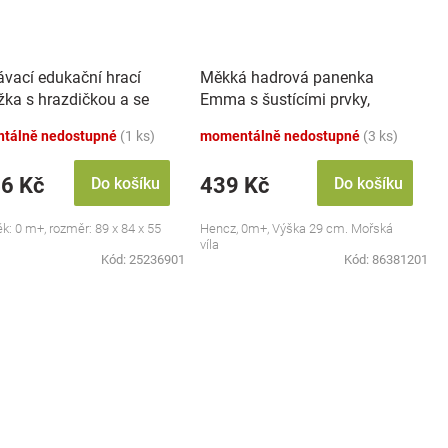
ávací edukační hrací
Měkká hadrová panenka
žka s hrazdičkou a se
Emma s šustícími prvky,
 Safari
modrá
tálně nedostupné
(1 ks)
momentálně nedostupné
(3 ks)
46 Kč
439 Kč
Do košíku
Do košíku
ěk: 0 m+, rozměr: 89 x 84 x 55
Hencz, 0m+, Výška 29 cm. Mořská
víla
Kód:
25236901
Kód:
86381201