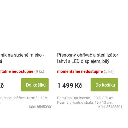
ník na sušené mléko -
Přenosný ohřívač a sterilizátor
á
lahví s LED displejem, bílý
tálně nedostupné
(9 ks)
momentálně nedostupné
(5 ks)
Kč
1 499 Kč
Do košíku
Do košíku
, barva: béžová, rozměr: 12 x
BabyOno , na baterie, LED DISPLAY,
cm
Rozměry včetně obalu: 19 x 13 cm.
Kód:
85453901
Kód:
85483801