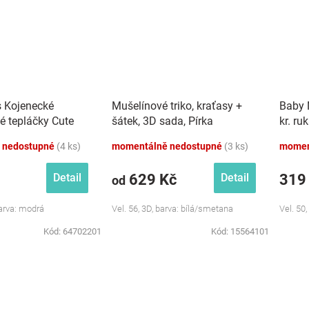
s Kojenecké
Mušelínové triko, kraťasy +
Baby 
é tepláčky Cute
šátek, 3D sada, Pírka
kr. ru
dré
Z&amp;Z, bílá/smetana
růžová
 nedostupné
(4 ks)
momentálně nedostupné
(3 ks)
momen
629 Kč
319
Detail
Detail
od
Barva: modrá
Vel. 56, 3D, barva: bílá/smetana
Vel. 50,
Kód:
64702201
Kód:
15564101