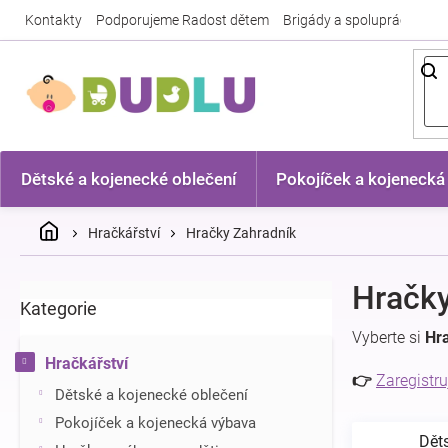
Přejít
Kontakty
Podporujeme Radost dětem
Brigády a spolupráce
Nej
na
obsah
Dětské a kojenecké oblečení
Pokojíček a kojenecká
Domů
Hračkářství
Hračky Zahradník
P
Hračky
Kategorie
Přeskočit
o
kategorie
s
Vyberte si
Hr
t
Hračkářství
r
👉
Zaregistru
Dětské a kojenecké oblečení
a
n
Pokojíček a kojenecká výbava
Dět
n