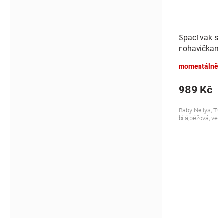
Spací vak 
nohavičkami
S, 68/86
momentálně
989 Kč
Baby Nellys, T
bílá,béžová, ve