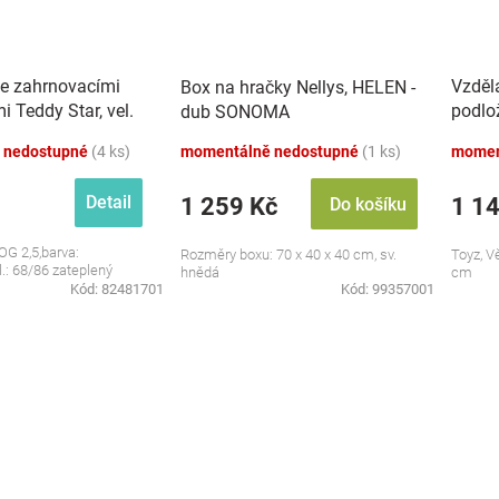
se zahrnovacími
Vzděl
Box na hračky Nellys, HELEN -
 Teddy Star, vel.
podlo
dub SONOMA
zvuky,
 nedostupné
(4 ks)
momentálně nedostupné
(1 ks)
momen
Detail
1 259 Kč
1 1
Do košíku
OG 2,5,barva:
Rozměry boxu: 70 x 40 x 40 cm, sv.
Toyz, V
l.: 68/86 zateplený
hnědá
cm
Kód:
82481701
Kód:
99357001