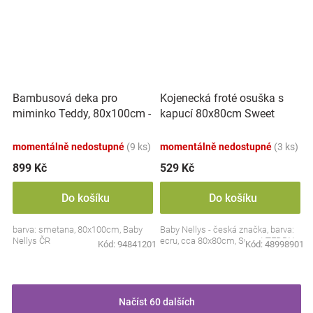
Bambusová deka pro
Kojenecká froté osuška s
miminko Teddy, 80x100cm -
kapucí 80x80cm Sweet
ecru. smetanová
dreams by TEDDY - ecru
momentálně nedostupné
(9 ks)
momentálně nedostupné
(3 ks)
899 Kč
529 Kč
Do košíku
Do košíku
barva: smetana, 80x100cm, Baby
Baby Nellys - česká značka, barva:
Nellys ČR
ecru, cca 80x80cm, Sweet TEDDY
Kód:
94841201
Kód:
48998901
Načíst 60 dalších