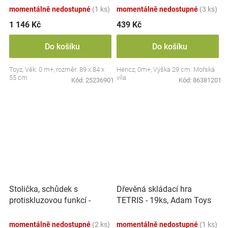
momentálně nedostupné
(1 ks)
momentálně nedostupné
(3 ks)
1 146 Kč
439 Kč
Do košíku
Do košíku
Toyz, Věk: 0 m+, rozměr: 89 x 84 x
Hencz, 0m+, Výška 29 cm. Mořská
55 cm
víla
Kód:
25236901
Kód:
86381201
Stolička, schůdek s
Dřevěná skládací hra
protiskluzovou funkcí -
TETRIS - 19ks, Adam Toys
Hippo - bílá
momentálně nedostupné
(2 ks)
momentálně nedostupné
(1 ks)