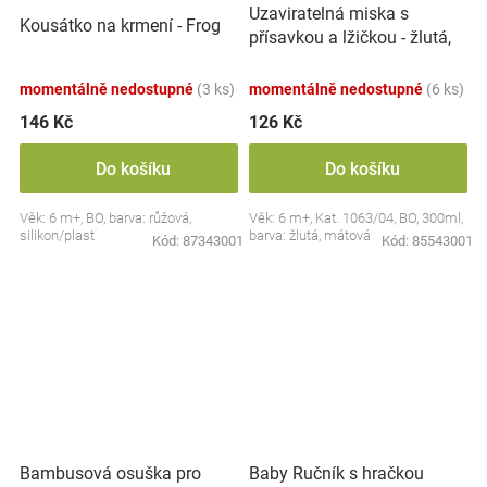
Uzaviratelná miska s
Kousátko na krmení - Frog
přísavkou a lžičkou - žlutá,
mátová
momentálně nedostupné
(3 ks)
momentálně nedostupné
(6 ks)
146 Kč
126 Kč
Do košíku
Do košíku
Věk: 6 m+, BO, barva: růžová,
Věk: 6 m+, Kat. 1063/04, BO, 300ml,
silikon/plast
barva: žlutá, mátová
Kód:
87343001
Kód:
85543001
Bambusová osuška pro
Baby Ručník s hračkou