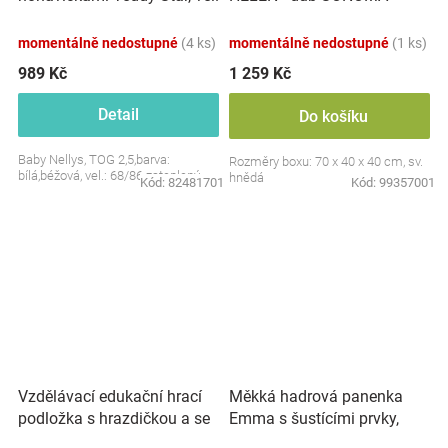
S, 68/86
momentálně nedostupné
(4 ks)
momentálně nedostupné
(1 ks)
989 Kč
1 259 Kč
Detail
Do košíku
Baby Nellys, TOG 2,5,barva:
Rozměry boxu: 70 x 40 x 40 cm, sv.
bílá,béžová, vel.: 68/86 zateplený
hnědá
Kód:
82481701
Kód:
99357001
Vzdělávací edukační hrací
Měkká hadrová panenka
podložka s hrazdičkou a se
Emma s šustícími prvky,
zvuky, Safari
modrá