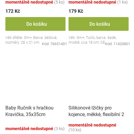
momentálně nedostupné
(5 ks)
momentálně nedostupné
(1 ks)
172 Kč
179 Kč
Do košíku
Do košíku
Věk dítěte: 0m+, Barva: béžová,
Věk: 0m+, Tulilo, barva: šedé,
rozměry: 26 x 21 cm
modré, cca 18 cm, CE
Kód:
76651401
Kód:
11420801
Silikonové lžičky pro
Baby Ručník s hračkou
kojence, měkké, flexibilní 2
Kravička, 35x35cm
ks, růžová/lila
momentálně nedostupné
momentálně nedostupné
(3 ks)
(10 ks)