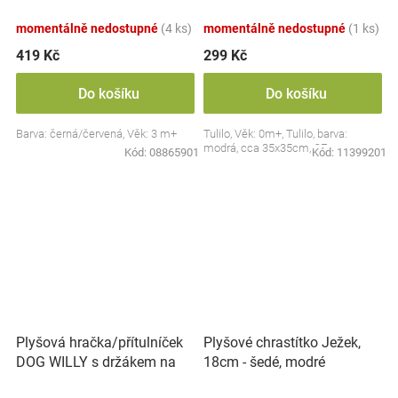
Collection - černá/červená,
BabyOno
momentálně nedostupné
(4 ks)
momentálně nedostupné
(1 ks)
419 Kč
299 Kč
Do košíku
Do košíku
Barva: černá/červená, Věk: 3 m+
Tulilo, Věk: 0m+, Tulilo, barva:
modrá, cca 35x35cm, CE
Kód:
08865901
Kód:
11399201
Plyšová hračka/přítulníček
Plyšové chrastítko Ježek,
DOG WILLY s držákem na
18cm - šedé, modré
dudlík BabyOno, béžový