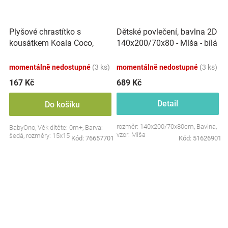
Plyšové chrastítko s
Dětské povlečení, bavlna 2D
kousátkem Koala Coco,
140x200/70x80 - Míša - bílá
šedá
s potiskem
momentálně nedostupné
(3 ks)
momentálně nedostupné
(3 ks)
167 Kč
689 Kč
Detail
Do košíku
rozměr: 140x200/70x80cm, Bavlna,
BabyOno, Věk dítěte: 0m+, Barva:
vzor: Míša
šedá, rozměry: 15x15 cm.
Kód:
76657701
Kód:
51626901