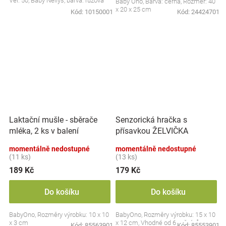
Vel. 50, Baby Nellys, barva: růžová
Baby Ono, Barva: černá, Rozměr: 40
x 20 x 25 cm
Kód:
10150001
Kód:
24424701
Laktační mušle - sběrače
Senzorická hračka s
mléka, 2 ks v balení
přísavkou ŽELVIČKA
momentálně nedostupné
momentálně nedostupné
(11 ks)
(13 ks)
189 Kč
179 Kč
Do košíku
Do košíku
BabyOno, Rozměry výrobku: 10 x 10
BabyOno, Rozměry výrobku: 15 x 10
x 3 cm
x 12 cm, Vhodné od 6 měsíců
Kód:
85563901
Kód:
85553901