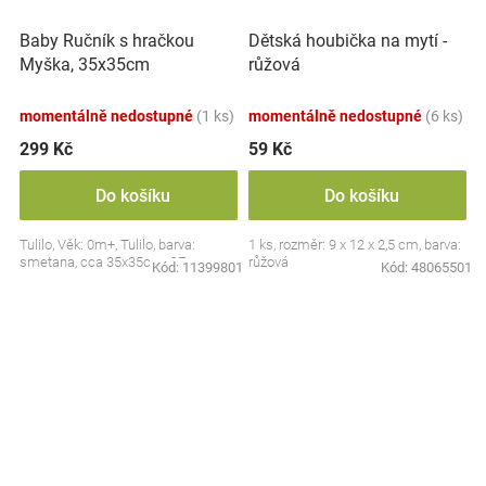
Baby Ručník s hračkou
Dětská houbička na mytí -
Myška, 35x35cm
růžová
momentálně nedostupné
(1 ks)
momentálně nedostupné
(6 ks)
299 Kč
59 Kč
Do košíku
Do košíku
Tulilo, Věk: 0m+, Tulilo, barva:
1 ks, rozměr: 9 x 12 x 2,5 cm, barva:
smetana, cca 35x35cm, CE
růžová
Kód:
11399801
Kód:
48065501