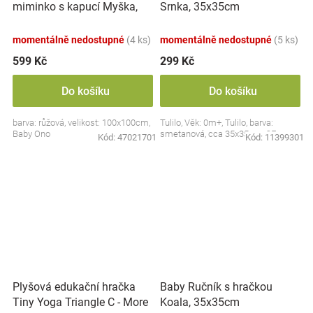
miminko s kapucí Myška,
Srnka, 35x35cm
100x100cm - růžová
momentálně nedostupné
(4 ks)
momentálně nedostupné
(5 ks)
599 Kč
299 Kč
Do košíku
Do košíku
barva: růžová, velikost: 100x100cm,
Tulilo, Věk: 0m+, Tulilo, barva:
Baby Ono
smetanová, cca 35x35cm, CE
Kód:
47021701
Kód:
11399301
Plyšová edukační hračka
Baby Ručník s hračkou
Tiny Yoga Triangle C - More
Koala, 35x35cm