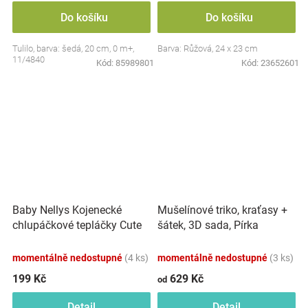
Do košíku
Do košíku
Tulilo, barva: šedá, 20 cm, 0 m+,
Barva: Růžová, 24 x 23 cm
11/4840
Kód:
85989801
Kód:
23652601
Baby Nellys Kojenecké
Mušelínové triko, kraťasy +
chlupáčkové tepláčky Cute
šátek, 3D sada, Pírka
Bunny - modré
Z&amp;Z, bílá/smetana
momentálně nedostupné
(4 ks)
momentálně nedostupné
(3 ks)
199 Kč
629 Kč
od
Detail
Detail