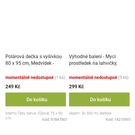
Polárová dečka s vyšívkou
Výhodné balení - Mycí
80 x 95 cm, Medvídek -
prostředek na lahvičky,
růžový
savičky a hračky - 3x 500 ml
momentálně nedostupné
(1 ks)
momentálně nedostupné
(5 ks)
249 Kč
299 Kč
Do košíku
Do košíku
Mamo Tato, barva: růžová, 75 x 90
objem: 3x 500 ml, Bebble
cm.
Kód:
97847801
Kód:
14210901