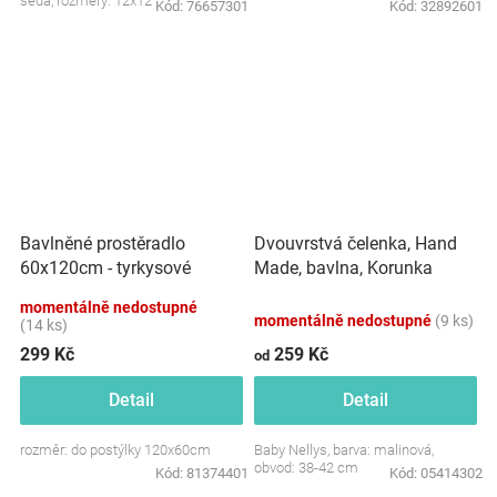
šedá, rozměry: 12x12 cm.
Kód:
76657301
Kód:
32892601
Dvouvrstvá čelenka, Hand
Bavlněné prostěradlo
Made, bavlna, Korunka
60x120cm - tyrkysové
STAR - malinová, 80/98
momentálně nedostupné
momentálně nedostupné
(9 ks)
(14 ks)
299 Kč
259 Kč
od
Detail
Detail
rozměr: do postýlky 120x60cm
Baby Nellys, barva: malinová,
obvod: 38-42 cm
Kód:
81374401
Kód:
05414302