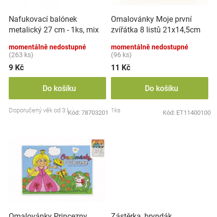
r
t
Značky
o
ů
Nafukovací balónek
Omalovánky Moje první
d
metalický 27 cm - 1ks, mix
zvířátka 8 listů 21x14,5cm
u
Blog
barev
MPZ
k
momentálně nedostupné
momentálně nedostupné
t
(263 ks)
(96 ks)
Hračkářství
ů
9 Kč
11 Kč
Přihlášení
Do košíku
Do košíku
Doporučený věk od 3 let
1ks
Kód:
78703201
Kód:
ET11400100
Zástěrka, bryndák
Omalovánky Princezny