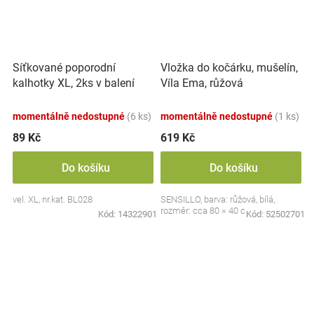
Síťkované poporodní
Vložka do kočárku, mušelín,
kalhotky XL, 2ks v balení
Víla Ema, růžová
momentálně nedostupné
(6 ks)
momentálně nedostupné
(1 ks)
89 Kč
619 Kč
Do košíku
Do košíku
vel. XL, nr.kat. BL028
SENSILLO, barva: růžová, bílá,
rozměr: cca 80 × 40 cm
Kód:
14322901
Kód:
52502701