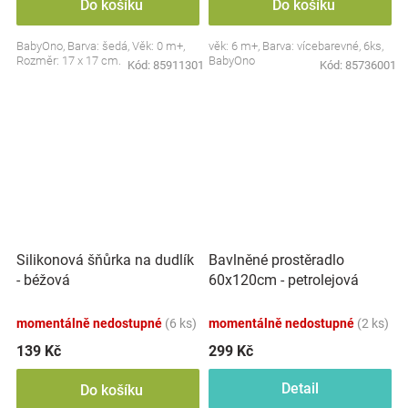
Do košíku
Do košíku
BabyOno, Barva: šedá, Věk: 0 m+,
věk: 6 m+, Barva: vícebarevné, 6ks,
Rozměr: 17 x 17 cm.
BabyOno
Kód:
85911301
Kód:
85736001
Silikonová šňůrka na dudlík
Bavlněné prostěradlo
- béžová
60x120cm - petrolejová
momentálně nedostupné
(6 ks)
momentálně nedostupné
(2 ks)
139 Kč
299 Kč
Detail
Do košíku