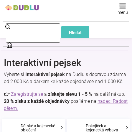
Přejít
na
obsah
Dětské
Hledat
a
kojenecké
Interaktivní pejsek
oblečení
Vyberte si
Interaktivní pejsek
na Dudlu s dopravou zdarma
od 2 000 Kč a dárkem ke každé objednávce nad 1 000 Kč.
Pokojíček
👉
Zaregistrujte se
a
získejte slevu 1 - 5 %
na další nákup.
a
20 % zisku z každé objednávky
posíláme na
nadaci Radost
dětem.
kojenecká
Dětské a kojenecké
Pokojíček a
oblečení
kojenecká výbava
výbava