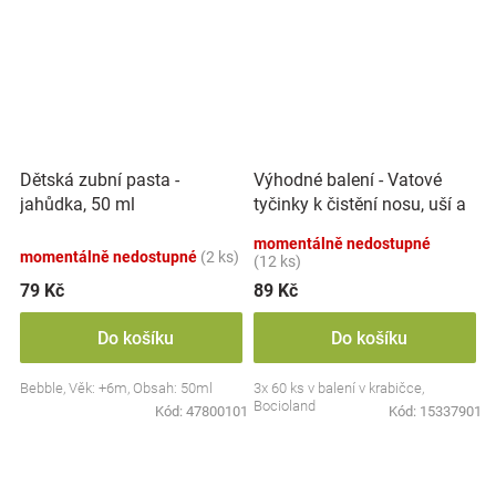
Výhodné balení - Vatové
Dětská zubní pasta -
tyčinky k čistění nosu, uší a
jahůdka, 50 ml
pupíku, 3x 60 ks
momentálně nedostupné
momentálně nedostupné
(2 ks)
(12 ks)
79 Kč
89 Kč
Do košíku
Do košíku
Bebble, Věk: +6m, Obsah: 50ml
3x 60 ks v balení v krabičce,
Bocioland
Kód:
47800101
Kód:
15337901