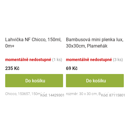
Lahvička NF Chicco, 150ml,
Bambusová mini plenka lux,
0m+
30x30cm, Plameňák
momentálně nedostupné
(1 ks)
momentálně nedostupné
(3 ks)
235 Kč
69 Kč
Do košíku
Do košíku
Chicco, 153657, 150ml, 0m+
rozměr: 30 x 30 cm, Bocioland
Kód:
14429301
Kód:
87115801