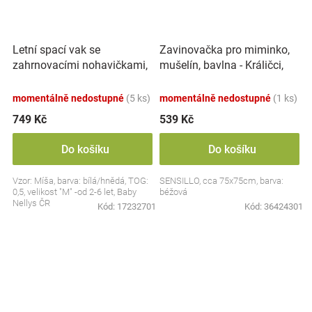
Letní spací vak se
Zavinovačka pro miminko,
zahrnovacími nohavičkami,
mušelín, bavlna - Králičci,
bavlna, Míša - bílý s
béžová
potiskem, M
momentálně nedostupné
(5 ks)
momentálně nedostupné
(1 ks)
749 Kč
539 Kč
Do košíku
Do košíku
Vzor: Míša, barva: bílá/hnědá, TOG:
SENSILLO, cca 75x75cm, barva:
0,5, velikost "M" -od 2-6 let, Baby
béžová
Nellys ČR
Kód:
17232701
Kód:
36424301