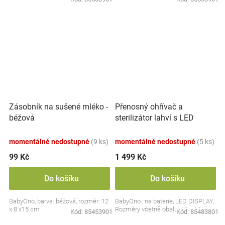
Přenosný ohřívač a
Zásobník na sušené mléko -
sterilizátor lahví s LED
béžová
displejem, bílý
momentálně nedostupné
(9 ks)
momentálně nedostupné
(5 ks)
99 Kč
1 499 Kč
Do košíku
Do košíku
BabyOno, barva: béžová, rozměr: 12
BabyOno , na baterie, LED DISPLAY,
x 8 x15 cm
Rozměry včetně obalu: 19 x 13 cm.
Kód:
85453901
Kód:
85483801