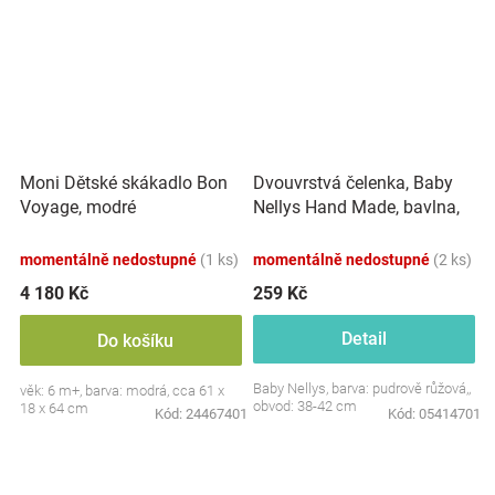
Dvouvrstvá čelenka, Baby
Moni Dětské skákadlo Bon
Nellys Hand Made, bavlna,
Voyage, modré
Korunka STAR - pudrově
růžová, 80/98
momentálně nedostupné
(1 ks)
momentálně nedostupné
(2 ks)
4 180 Kč
259 Kč
Detail
Do košíku
Baby Nellys, barva: pudrově růžová,,
věk: 6 m+, barva: modrá, cca 61 x
obvod: 38-42 cm
18 x 64 cm
Kód:
24467401
Kód:
05414701