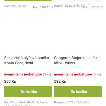
rozměr: do postýlky 120x60cm
BabyOno, od 0m+
Kód:
89012701
Kód:
81361301
Senzorická plyšová hračka
Cangoroo Stojan na sušení
Koala Coco, šedá
láhví - tyrkys
momentálně nedostupné
(5 ks)
momentálně nedostupné
(4 ks)
283 Kč
392 Kč
Do košíku
Do košíku
BabyOno, Věk dítěte: 0m+, Barva:
Rozměry: 57,3 x 43,5 x 67 cm