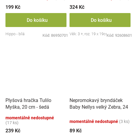
199 Kč
324 Kč
Do košíku
Do košíku
Hippo - bílá
Věk: 3 +, roz. 19 x 19cm
Kód:
86950701
Kód:
92608601
Nepromokavý bryndáček
Plyšová hračka Tulilo
Baby Nellys velký Zebra, 24
Myška, 20 cm - šedá
x 23 cm - růžová
momentálně nedostupné
momentálně nedostupné
(3 ks)
(17 ks)
239 Kč
89 Kč