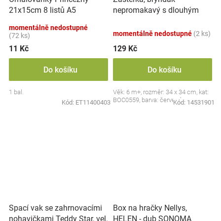
nepromakavý s dlouhým
21x15cm 8 listů A5
rukávem, Jahůdka, červený
momentálně nedostupné
momentálně nedostupné
(2 ks)
(72 ks)
11 Kč
129 Kč
Do košíku
Do košíku
1 bal.
Věk: 6 m+, rozměr: 34 x 34 cm, kat:
BOC0559, barva: červená
Kód:
ET11400403
Kód:
14531901
Spací vak se zahrnovacími
Box na hračky Nellys,
nohavičkami Teddy Star, vel.
HELEN - dub SONOMA