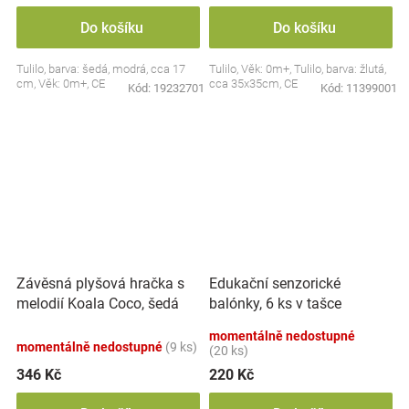
Do košíku
Do košíku
Tulilo, barva: šedá, modrá, cca 17
Tulilo, Věk: 0m+, Tulilo, barva: žlutá,
cm, Věk: 0m+, CE
cca 35x35cm, CE
Kód:
19232701
Kód:
11399001
Závěsná plyšová hračka s
Edukační senzorické
melodií Koala Coco, šedá
balónky, 6 ks v tašce
momentálně nedostupné
momentálně nedostupné
(9 ks)
(20 ks)
346 Kč
220 Kč