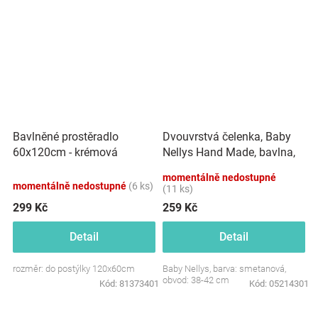
Dvouvrstvá čelenka, Baby
Bavlněné prostěradlo
Nellys Hand Made, bavlna,
60x120cm - krémová
Korunka STAR - smetanová,
momentálně nedostupné
80/98
momentálně nedostupné
(6 ks)
(11 ks)
299 Kč
259 Kč
Detail
Detail
rozměr: do postýlky 120x60cm
Baby Nellys, barva: smetanová,
obvod: 38-42 cm
Kód:
81373401
Kód:
05214301