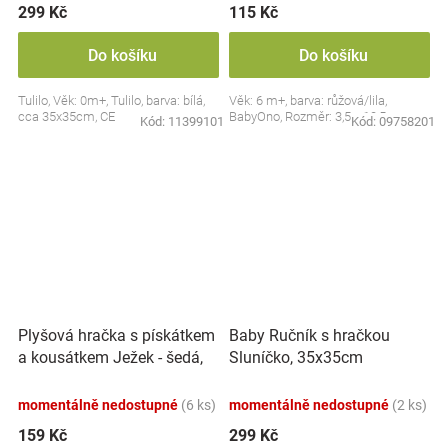
299 Kč
115 Kč
Do košíku
Do košíku
Tulilo, Věk: 0m+, Tulilo, barva: bílá,
Věk: 6 m+, barva: růžová/lila,
cca 35x35cm, CE
BabyOno, Rozměr: 3,5 x 10,5 cm
Kód:
11399101
Kód:
09758201
Plyšová hračka s pískátkem
Baby Ručník s hračkou
a kousátkem Ježek - šedá,
Sluníčko, 35x35cm
modrá
momentálně nedostupné
(6 ks)
momentálně nedostupné
(2 ks)
159 Kč
299 Kč