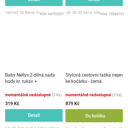
Velikost: 56, Barva: modrá
Vel. 56, 3D, barva: bílá/smetana
Kód:
64702201
Kód:
15564101
Baby Nellys 2-dílná sada
Stylová cestovní taška nejen
body kr. rukáv +
ke kočárku - černá
polodupačky, růžová - Baby
Little Star
momentálně nedostupné
(3 ks)
momentálně nedostupné
(3 ks)
319 Kč
879 Kč
Detail
Do košíku