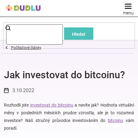
Přejít
na
obsah
Dětské
Hledat
a
Počítačové články
kojenecké
Jak investovat do bitcoinu?
oblečení
Pokojíček
3.10.2022
a
Rozhodli jste
investovat do bitcoinu
a nevíte jak? Hodnota virtuální
měny v posledních měsících prudce vzrostla, ale je to rozumná
investice? Náš stručný průvodce investováním do
bitcoinu
vám
kojenecká
poradí.
výbava