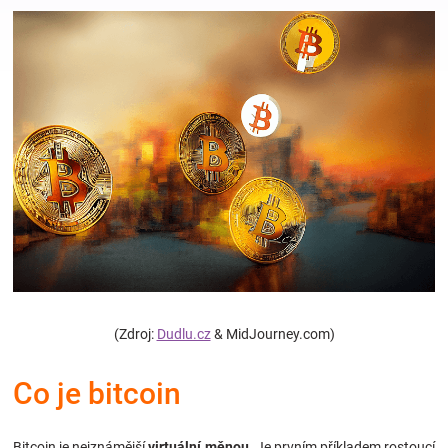
Hračky
a
zábava
pro
děti
Těhotenské
(Zdroj:
Dudlu.cz
& MidJourney.com)
oblečení
Co je bitcoin
Novinky
Bitcoin je nejznámější
virtuální měnou
. Je prvním příkladem rostoucí