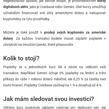
Nejjednodušší způsob, jak bitcoin koupit, je prostřednictvím
burzy
digitálních aktiv
, jako je Coinbase nebo Gemini. Obě burzy umožňují
uživatelům financovat své účty americkými dolary a nakupovat
kryptoměny za tyto prostředky.
Můžete je také použít k
prodeji svých kryptoměn za americké
dolary
. Za každou transakci budete muset zaplatit poplatek v
závislosti na množství peněz, které přesouváte.
Kolik to stojí?
Poplatky se u jednotlivých burz liší a závisí na velikosti vaší
transakce. Například Gemini účtuje 0% poplatky za limitní a tržní
příkazy do výše 1 milionu dolarů měsíčně, ale 0,25 % za částky nad
touto hranicí. Poplatky Coinbase začínají na 1 % a dosahují až 4 %.
Jak mám sledovat svou investici?
Většina burz poskytuje základní nástroje pro sledování cen, ale