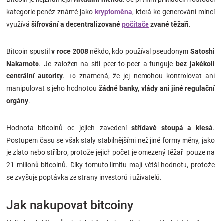
Značky
kategorie peněz známé jako
kryptoměna
, která ke generování mincí
využívá
šifrování a decentralizované
počítače
zvané těžaři
.
Blog
Bitcoin spustil
v roce 2008
někdo, kdo používal pseudonym
Satoshi
Hračkářství
Nakamoto
. Je založen na síti peer-to-peer a funguje
bez jakékoli
centrální autority
. To znamená, že jej nemohou kontrolovat ani
Přihlášení
manipulovat s jeho hodnotou
žádné banky, vlády ani jiné regulační
orgány
.
Hodnota bitcoinů od jejich zavedení
střídavě stoupá a klesá
.
Postupem času se však staly stabilnějšími než jiné formy měny, jako
je zlato nebo stříbro, protože jejich počet je omezený těžaři pouze na
21 milionů bitcoinů. Díky tomuto limitu mají větší hodnotu, protože
se zvyšuje poptávka ze strany investorů i uživatelů.
Jak nakupovat bitcoiny