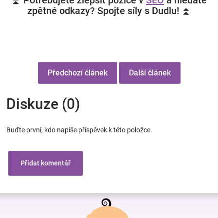
⏫ Potřebujete zlepšit pozice v
SEO
a hledáte
zpětné odkazy? Spojte síly s Dudlu! ⏫
Předchozí článek
Další článek
Diskuze (0)
Buďte první, kdo napíše příspěvek k této položce.
Přidat komentář
Z
á