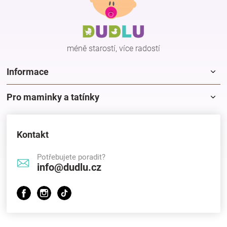
p
a
t
í
méně starostí, více radostí
Informace
Pro maminky a tatínky
Kontakt
Potřebujete poradit?
info@dudlu.cz