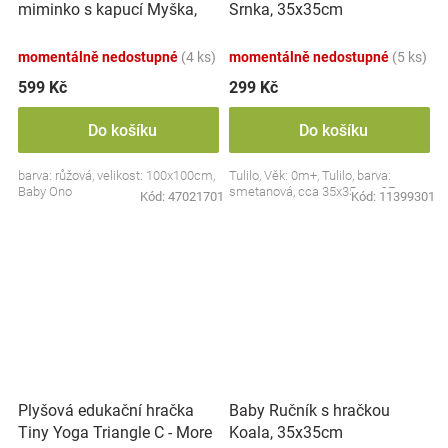
miminko s kapucí Myška,
Srnka, 35x35cm
100x100cm - růžová
momentálně nedostupné
(4 ks)
momentálně nedostupné
(5 ks)
599 Kč
299 Kč
Do košíku
Do košíku
barva: růžová, velikost: 100x100cm,
Tulilo, Věk: 0m+, Tulilo, barva:
Baby Ono
smetanová, cca 35x35cm, CE
Kód:
47021701
Kód:
11399301
Plyšová edukační hračka
Baby Ručník s hračkou
Tiny Yoga Triangle C - More
Koala, 35x35cm