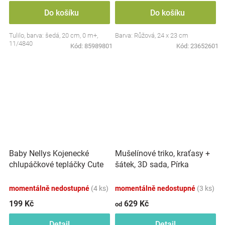
Do košíku
Do košíku
Tulilo, barva: šedá, 20 cm, 0 m+,
Barva: Růžová, 24 x 23 cm
11/4840
Kód:
85989801
Kód:
23652601
Baby Nellys Kojenecké
Mušelínové triko, kraťasy +
chlupáčkové tepláčky Cute
šátek, 3D sada, Pírka
Bunny - modré
Z&amp;Z, bílá/smetana
momentálně nedostupné
(4 ks)
momentálně nedostupné
(3 ks)
199 Kč
629 Kč
od
Detail
Detail