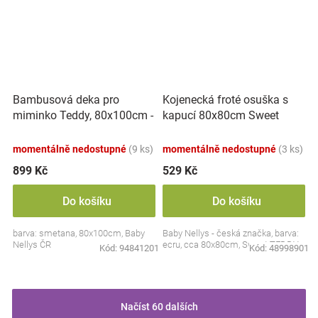
Bambusová deka pro
Kojenecká froté osuška s
miminko Teddy, 80x100cm -
kapucí 80x80cm Sweet
ecru. smetanová
dreams by TEDDY - ecru
momentálně nedostupné
(9 ks)
momentálně nedostupné
(3 ks)
899 Kč
529 Kč
Do košíku
Do košíku
barva: smetana, 80x100cm, Baby
Baby Nellys - česká značka, barva:
Nellys ČR
ecru, cca 80x80cm, Sweet TEDDY
Kód:
94841201
Kód:
48998901
Načíst 60 dalších