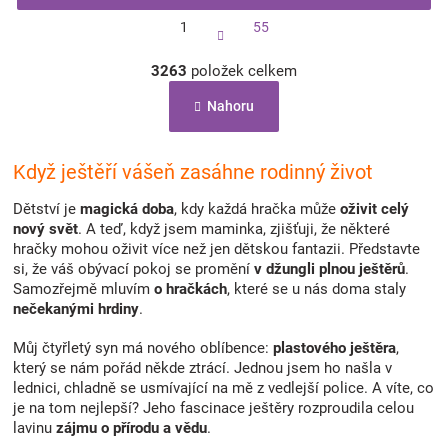
S
1
55
t
r
O
á
3263
položek celkem
v
n
l
k
Nahoru
á
o
d
v
a
á
c
Když ještěří vášeň zasáhne rodinný život
n
í
í
p
Dětství je
magická doba
, kdy každá hračka může
oživit celý
r
nový svět
. A teď, když jsem maminka, zjišťuji, že některé
v
hračky mohou oživit více než jen dětskou fantazii. Představte
k
si, že váš obývací pokoj se promění
v džungli plnou ještěrů
.
y
Samozřejmě mluvím
o hračkách
, které se u nás doma staly
v
nečekanými hrdiny
.
ý
p
Můj čtyřletý syn má nového oblíbence:
plastového ještěra
,
i
který se nám pořád někde ztrácí. Jednou jsem ho našla v
s
lednici, chladně se usmívající na mě z vedlejší police. A víte, co
u
je na tom nejlepší? Jeho fascinace ještěry rozproudila celou
lavinu
zájmu o přírodu a vědu
.