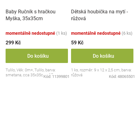
Baby Ručník s hračkou
Dětská houbička na mytí -
Myška, 35x35cm
růžová
momentálně nedostupné
(1 ks)
momentálně nedostupné
(6 ks)
299 Kč
59 Kč
Do košíku
Do košíku
Tulilo, Věk: 0m+, Tulilo, barva:
1 ks, rozměr: 9 x 12 x 2,5 cm, barva:
smetana, cca 35x35cm, CE
růžová
Kód:
11399801
Kód:
48065501