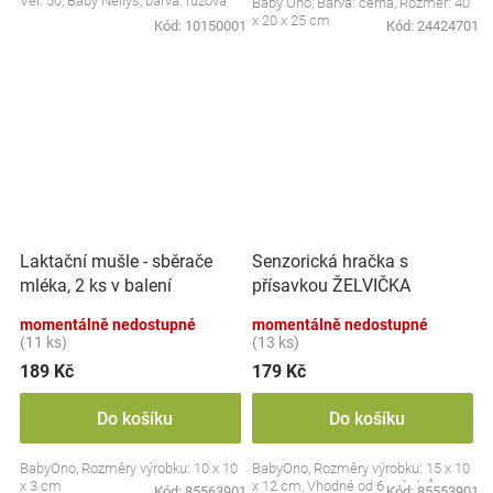
Vel. 50, Baby Nellys, barva: růžová
Baby Ono, Barva: černá, Rozměr: 40
x 20 x 25 cm
Kód:
10150001
Kód:
24424701
Laktační mušle - sběrače
Senzorická hračka s
mléka, 2 ks v balení
přísavkou ŽELVIČKA
momentálně nedostupné
momentálně nedostupné
(11 ks)
(13 ks)
189 Kč
179 Kč
Do košíku
Do košíku
BabyOno, Rozměry výrobku: 10 x 10
BabyOno, Rozměry výrobku: 15 x 10
x 3 cm
x 12 cm, Vhodné od 6 měsíců
Kód:
85563901
Kód:
85553901