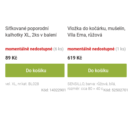
Síťkované poporodní
Vložka do kočárku, mušelín,
kalhotky XL, 2ks v balení
Víla Ema, růžová
momentálně nedostupné
(6 ks)
momentálně nedostupné
(1 ks)
89 Kč
619 Kč
Do košíku
Do košíku
vel. XL, nr.kat. BL028
SENSILLO, barva: růžová, bílá,
rozměr: cca 80 × 40 cm
Kód:
14322901
Kód:
52502701