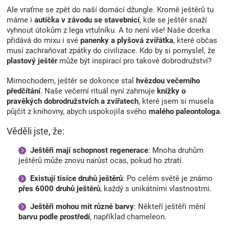
Ale vraťme se zpět do naší domácí džungle. Kromě ještěrů tu
máme i
autíčka v závodu se stavebnicí
, kde se ještěr snaží
vyhnout útokům z lega vrtulníku. A to není vše! Naše dcerka
přidává do mixu i své
panenky a plyšová zvířátka
, které občas
musí zachraňovat zpátky do civilizace. Kdo by si pomyslel, že
plastový ještěr
může být inspirací pro takové dobrodružství?
Mimochodem, ještěr se dokonce stal
hvězdou večerního
předčítání
. Naše večerní rituál nyní zahrnuje
knížky o
pravěkých dobrodružstvích a zvířatech
, které jsem si musela
půjčit z knihovny, abych uspokojila svého
malého paleontologa
.
Věděli jste, že:
Ještěři mají schopnost regenerace
: Mnoha druhům
ještěrů může znovu narůst ocas, pokud ho ztratí.
Existují tisíce druhů ještěrů
: Po celém světě je známo
přes 6000 druhů ještěrů
, každý s unikátními vlastnostmi.
Ještěři mohou mít různé barvy
: Někteří ještěři mění
barvu podle prostředí
, například chameleon.