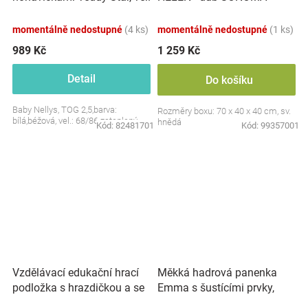
S, 68/86
momentálně nedostupné
(4 ks)
momentálně nedostupné
(1 ks)
989 Kč
1 259 Kč
Detail
Do košíku
Baby Nellys, TOG 2,5,barva:
Rozměry boxu: 70 x 40 x 40 cm, sv.
bílá,béžová, vel.: 68/86 zateplený
hnědá
Kód:
82481701
Kód:
99357001
Vzdělávací edukační hrací
Měkká hadrová panenka
podložka s hrazdičkou a se
Emma s šustícími prvky,
zvuky, Safari
modrá