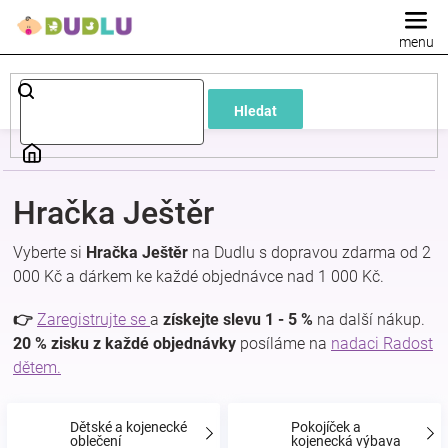
Přejít
na
obsah
Dětské
Hledat
a
kojenecké
Hračka Ještěr
oblečení
Vyberte si
Hračka Ještěr
na Dudlu s dopravou zdarma od 2
000 Kč a dárkem ke každé objednávce nad 1 000 Kč.
Pokojíček
👉
Zaregistrujte se
a
získejte slevu 1 - 5 %
na další nákup.
a
20 % zisku z každé objednávky
posíláme na
nadaci Radost
dětem.
kojenecká
Dětské a kojenecké
Pokojíček a
oblečení
kojenecká výbava
výbava