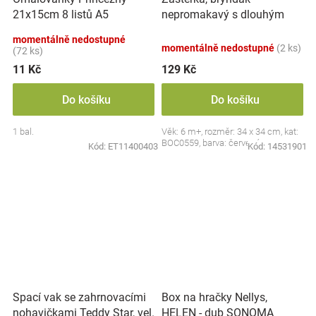
nepromakavý s dlouhým
21x15cm 8 listů A5
rukávem, Jahůdka, červený
momentálně nedostupné
momentálně nedostupné
(2 ks)
(72 ks)
11 Kč
129 Kč
Do košíku
Do košíku
1 bal.
Věk: 6 m+, rozměr: 34 x 34 cm, kat:
BOC0559, barva: červená
Kód:
ET11400403
Kód:
14531901
Spací vak se zahrnovacími
Box na hračky Nellys,
nohavičkami Teddy Star, vel.
HELEN - dub SONOMA