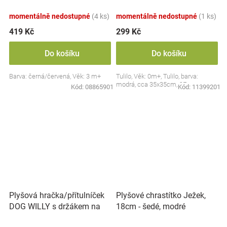
Collection - černá/červená,
BabyOno
momentálně nedostupné
(4 ks)
momentálně nedostupné
(1 ks)
419 Kč
299 Kč
Do košíku
Do košíku
Barva: černá/červená, Věk: 3 m+
Tulilo, Věk: 0m+, Tulilo, barva:
modrá, cca 35x35cm, CE
Kód:
08865901
Kód:
11399201
Plyšová hračka/přítulníček
Plyšové chrastítko Ježek,
DOG WILLY s držákem na
18cm - šedé, modré
dudlík BabyOno, béžový