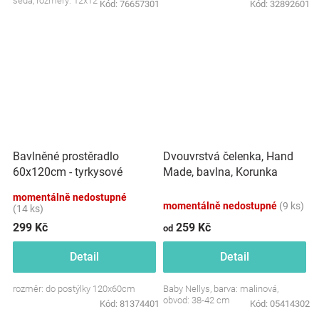
šedá, rozměry: 12x12 cm.
Kód:
76657301
Kód:
32892601
Dvouvrstvá čelenka, Hand
Bavlněné prostěradlo
Made, bavlna, Korunka
60x120cm - tyrkysové
STAR - malinová, 80/98
momentálně nedostupné
momentálně nedostupné
(9 ks)
(14 ks)
299 Kč
259 Kč
od
Detail
Detail
rozměr: do postýlky 120x60cm
Baby Nellys, barva: malinová,
obvod: 38-42 cm
Kód:
81374401
Kód:
05414302