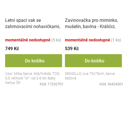
Letní spací vak se
Zavinovačka pro miminko,
zahrnovacími nohavičkami,
mušelín, bavlna - Králičci,
bavlna, Míša - bílý s
béžová
potiskem, M
momentálně nedostupné
(5 ks)
momentálně nedostupné
(1 ks)
749 Kč
539 Kč
Do košíku
Do košíku
Vzor: Míša, barva: bílá/hnědá, TOG:
SENSILLO, cca 75x75cm, barva:
0,5, velikost "M" -od 2-6 let, Baby
béžová
Nellys ČR
Kód:
17232701
Kód:
36424301