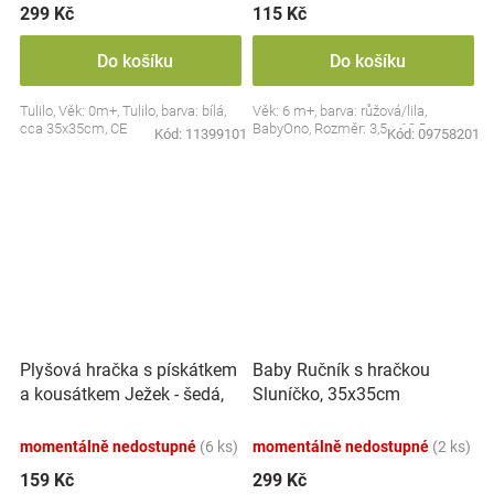
299 Kč
115 Kč
Do košíku
Do košíku
Tulilo, Věk: 0m+, Tulilo, barva: bílá,
Věk: 6 m+, barva: růžová/lila,
cca 35x35cm, CE
BabyOno, Rozměr: 3,5 x 10,5 cm
Kód:
11399101
Kód:
09758201
Plyšová hračka s pískátkem
Baby Ručník s hračkou
a kousátkem Ježek - šedá,
Sluníčko, 35x35cm
modrá
momentálně nedostupné
(6 ks)
momentálně nedostupné
(2 ks)
159 Kč
299 Kč