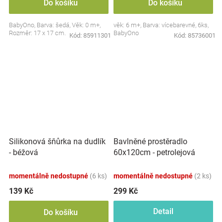
Do košíku
Do košíku
BabyOno, Barva: šedá, Věk: 0 m+,
věk: 6 m+, Barva: vícebarevné, 6ks,
Rozměr: 17 x 17 cm.
BabyOno
Kód:
85911301
Kód:
85736001
Silikonová šňůrka na dudlík
Bavlněné prostěradlo
- béžová
60x120cm - petrolejová
momentálně nedostupné
(6 ks)
momentálně nedostupné
(2 ks)
139 Kč
299 Kč
Detail
Do košíku