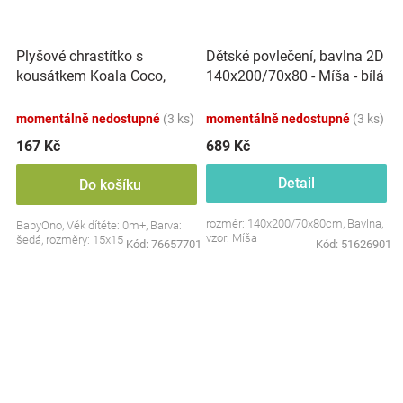
Plyšové chrastítko s
Dětské povlečení, bavlna 2D
kousátkem Koala Coco,
140x200/70x80 - Míša - bílá
šedá
s potiskem
momentálně nedostupné
(3 ks)
momentálně nedostupné
(3 ks)
167 Kč
689 Kč
Detail
Do košíku
rozměr: 140x200/70x80cm, Bavlna,
BabyOno, Věk dítěte: 0m+, Barva:
vzor: Míša
šedá, rozměry: 15x15 cm.
Kód:
76657701
Kód:
51626901