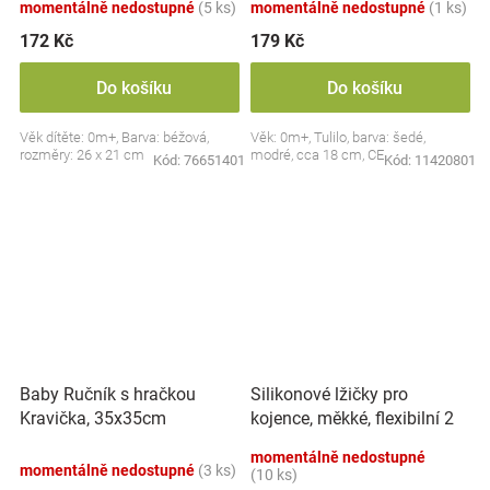
momentálně nedostupné
(5 ks)
momentálně nedostupné
(1 ks)
172 Kč
179 Kč
Do košíku
Do košíku
Věk dítěte: 0m+, Barva: béžová,
Věk: 0m+, Tulilo, barva: šedé,
rozměry: 26 x 21 cm
modré, cca 18 cm, CE
Kód:
76651401
Kód:
11420801
Silikonové lžičky pro
Baby Ručník s hračkou
kojence, měkké, flexibilní 2
Kravička, 35x35cm
ks, růžová/lila
momentálně nedostupné
momentálně nedostupné
(3 ks)
(10 ks)