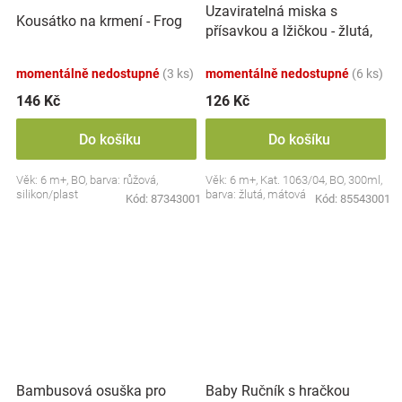
Uzaviratelná miska s
Kousátko na krmení - Frog
přísavkou a lžičkou - žlutá,
mátová
momentálně nedostupné
(3 ks)
momentálně nedostupné
(6 ks)
146 Kč
126 Kč
Do košíku
Do košíku
Věk: 6 m+, BO, barva: růžová,
Věk: 6 m+, Kat. 1063/04, BO, 300ml,
silikon/plast
barva: žlutá, mátová
Kód:
87343001
Kód:
85543001
Bambusová osuška pro
Baby Ručník s hračkou