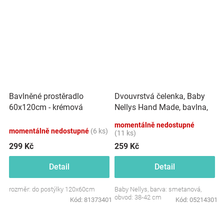
Dvouvrstvá čelenka, Baby
Bavlněné prostěradlo
Nellys Hand Made, bavlna,
60x120cm - krémová
Korunka STAR - smetanová,
momentálně nedostupné
80/98
momentálně nedostupné
(6 ks)
(11 ks)
299 Kč
259 Kč
Detail
Detail
rozměr: do postýlky 120x60cm
Baby Nellys, barva: smetanová,
obvod: 38-42 cm
Kód:
81373401
Kód:
05214301