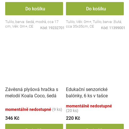
Do košíku
Do košíku
Tulilo, barva: šedá, modrá, cca 17
Tulilo, Věk: 0m+, Tulilo, barva: žlutá,
cm, Věk: 0m+, CE
cca 35x35cm, CE
Kód:
19232701
Kód:
11399001
Závěsná plyšová hračka s
Edukační senzorické
melodií Koala Coco, šedá
balónky, 6 ks v tašce
momentálně nedostupné
momentálně nedostupné
(9 ks)
(20 ks)
346 Kč
220 Kč