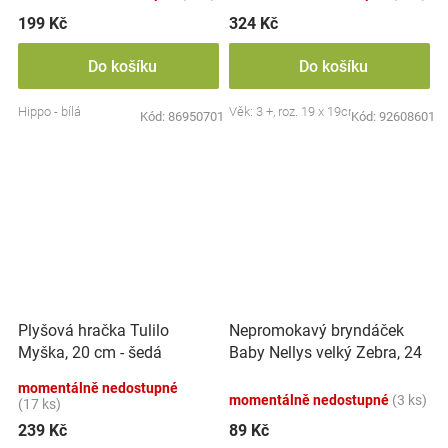
199 Kč
324 Kč
Do košíku
Do košíku
Hippo - bílá
Věk: 3 +, roz. 19 x 19cm
Kód:
86950701
Kód:
92608601
Nepromokavý bryndáček
Plyšová hračka Tulilo
Baby Nellys velký Zebra, 24
Myška, 20 cm - šedá
x 23 cm - růžová
momentálně nedostupné
momentálně nedostupné
(3 ks)
(17 ks)
239 Kč
89 Kč