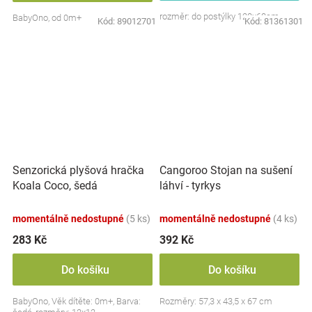
rozměr: do postýlky 120x60cm
BabyOno, od 0m+
Kód:
89012701
Kód:
81361301
Senzorická plyšová hračka
Cangoroo Stojan na sušení
Koala Coco, šedá
láhví - tyrkys
momentálně nedostupné
(5 ks)
momentálně nedostupné
(4 ks)
283 Kč
392 Kč
Do košíku
Do košíku
BabyOno, Věk dítěte: 0m+, Barva:
Rozměry: 57,3 x 43,5 x 67 cm