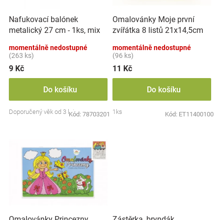
r
t
Značky
o
ů
Nafukovací balónek
Omalovánky Moje první
d
metalický 27 cm - 1ks, mix
zvířátka 8 listů 21x14,5cm
u
Blog
barev
MPZ
k
momentálně nedostupné
momentálně nedostupné
t
(263 ks)
(96 ks)
Hračkářství
ů
9 Kč
11 Kč
Přihlášení
Do košíku
Do košíku
Doporučený věk od 3 let
1ks
Kód:
78703201
Kód:
ET11400100
Zástěrka, bryndák
Omalovánky Princezny