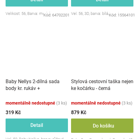
Velikost: 56, Barva: modrá
Vel. 56, 3D, barva: bílá/smetana
Kód:
64702201
Kód:
15564101
Baby Nellys 2-dílná sada
Stylová cestovní taška nejen
body kr. rukáv +
ke kočárku - černá
polodupačky, růžová - Baby
Little Star
momentálně nedostupné
(3 ks)
momentálně nedostupné
(3 ks)
319 Kč
879 Kč
Detail
Do košíku