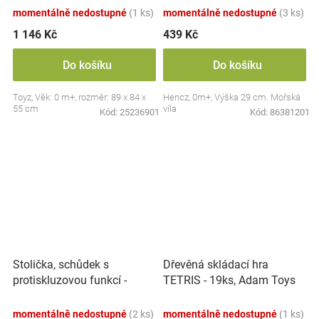
momentálně nedostupné
(1 ks)
momentálně nedostupné
(3 ks)
1 146 Kč
439 Kč
Do košíku
Do košíku
Toyz, Věk: 0 m+, rozměr: 89 x 84 x
Hencz, 0m+, Výška 29 cm. Mořská
55 cm
víla
Kód:
25236901
Kód:
86381201
Stolička, schůdek s
Dřevěná skládací hra
protiskluzovou funkcí -
TETRIS - 19ks, Adam Toys
Hippo - bílá
momentálně nedostupné
(2 ks)
momentálně nedostupné
(1 ks)