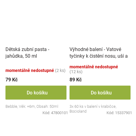
Výhodné balení - Vatové
Dětská zubní pasta -
tyčinky k čistění nosu, uší a
jahůdka, 50 ml
pupíku, 3x 60 ks
momentálně nedostupné
momentálně nedostupné
(2 ks)
(12 ks)
79 Kč
89 Kč
Do košíku
Do košíku
Bebble, Věk: +6m, Obsah: 50ml
3x 60 ks v balení v krabičce,
Bocioland
Kód:
47800101
Kód:
15337901