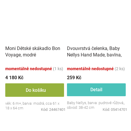
Dvouvrstvá čelenka, Baby
Moni Dětské skákadlo Bon
Nellys Hand Made, bavlna,
Voyage, modré
Korunka STAR - pudrově
růžová, 80/98
momentálně nedostupné
(1 ks)
momentálně nedostupné
(2 ks)
4 180 Kč
259 Kč
Detail
Do košíku
Baby Nellys, barva: pudrově růžová,,
věk: 6 m+, barva: modrá, cca 61 x
obvod: 38-42 cm
18 x 64 cm
Kód:
24467401
Kód:
05414701