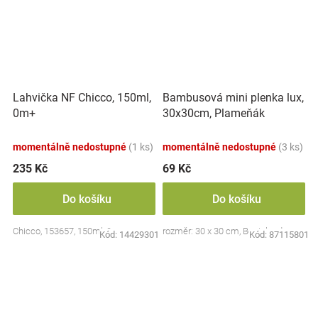
Lahvička NF Chicco, 150ml,
Bambusová mini plenka lux,
0m+
30x30cm, Plameňák
momentálně nedostupné
(1 ks)
momentálně nedostupné
(3 ks)
235 Kč
69 Kč
Do košíku
Do košíku
Chicco, 153657, 150ml, 0m+
rozměr: 30 x 30 cm, Bocioland
Kód:
14429301
Kód:
87115801