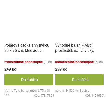
Polárová dečka s vyšívkou
Výhodné balení - Mycí
80 x 95 cm, Medvídek -
prostředek na lahvičky,
růžový
savičky a hračky - 3x 500 ml
momentálně nedostupné
(1 ks)
momentálně nedostupné
(5 ks)
249 Kč
299 Kč
Do košíku
Do košíku
Mamo Tato, barva: růžová, 75 x 90
objem: 3x 500 ml, Bebble
cm.
Kód:
97847801
Kód:
14210901