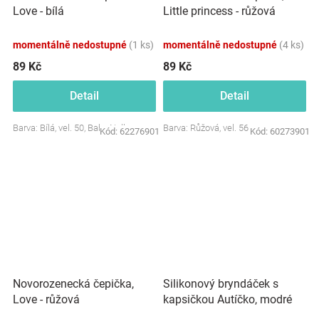
Love - bílá
Little princess - růžová
momentálně nedostupné
(1 ks)
momentálně nedostupné
(4 ks)
89 Kč
89 Kč
Detail
Detail
Barva: Bílá, vel. 50, Baby Nellys
Barva: Růžová, vel. 56
Kód:
62276901
Kód:
60273901
Novorozenecká čepička,
Silikonový bryndáček s
Love - růžová
kapsičkou Autíčko, modré