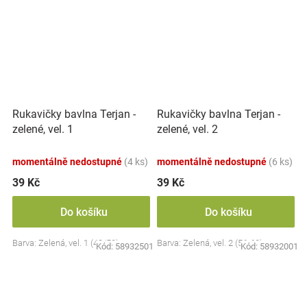
Rukavičky bavlna Terjan -
Rukavičky bavlna Terjan -
zelené, vel. 1
zelené, vel. 2
momentálně nedostupné
(4 ks)
momentálně nedostupné
(6 ks)
39 Kč
39 Kč
Do košíku
Do košíku
Barva: Zelená, vel. 1 (48/50)
Barva: Zelená, vel. 2 (56-62)
Kód:
58932501
Kód:
58932001