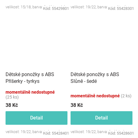
velikost: 15/18, barva: šedá/modrá
velikost: 19/22, barva: granátová
Kód:
55429801
Kód:
55428301
Dětské ponožky s ABS
Dětské ponožky s ABS
Příšerky - tyrkys
Slůně - šedé
momentálně nedostupné
momentálně nedostupné
(2 ks)
(25 ks)
38 Kč
38 Kč
Detail
Detail
velikost: 19/22, barva: tyrkysová
velikost: 19/22, barva: šedá/tyrkys
Kód:
55428401
Kód:
55428601