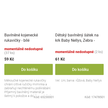
Dětský bavlněný šátek na
Bavlněné kojenecké
krk Baby Nellys, Zebra -
rukavičky - bílé
růžový
momentálně nedostupné
momentálně nedostupné
(2 ks)
(37 ks)
59 Kč
61 Kč
Do košíku
Do košíku
Měkoučké kojenecké rukavičky
Vel. Uni, barva: růžová, Baby Nellys
chrání citlivé ručičky miminka a
zabraňují nechtěnému poškrábání.
Příjemný bavlněný materiál je
šetrný k pokožce a dobře prodyšný.
Kód:
65230001
Kód:
17478501
Díky pružnému...