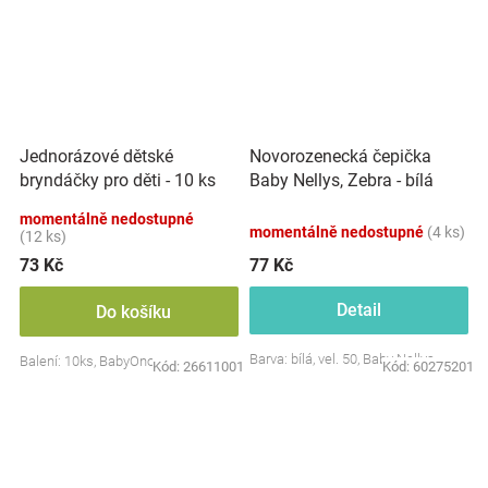
Jednorázové dětské
Novorozenecká čepička
bryndáčky pro děti - 10 ks
Baby Nellys, Zebra - bílá
momentálně nedostupné
momentálně nedostupné
(4 ks)
(12 ks)
73 Kč
77 Kč
Detail
Do košíku
Barva: bílá, vel. 50, Baby Nellys
Balení: 10ks, BabyOno
Kód:
26611001
Kód:
60275201