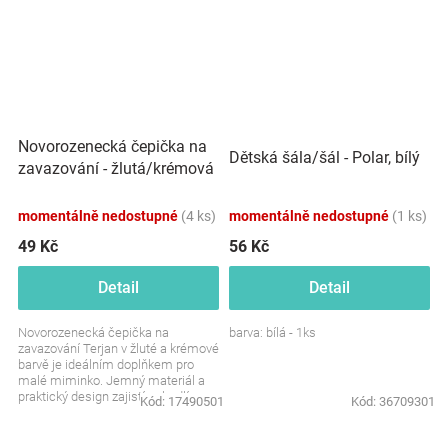
Novorozenecká čepička na
Dětská šála/šál - Polar, bílý
zavazování - žlutá/krémová
momentálně nedostupné
(4 ks)
momentálně nedostupné
(1 ks)
49 Kč
56 Kč
Detail
Detail
Novorozenecká čepička na
barva: bílá - 1ks
zavazování Terjan v žluté a krémové
barvě je ideálním doplňkem pro
malé miminko. Jemný materiál a
praktický design zajistí pohodlí a
Kód:
17490501
Kód:
36709301
teplo pro citlivou...