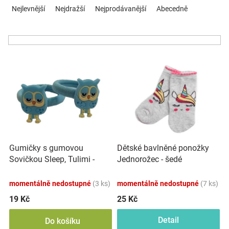
a
Nejlevnější
Nejdražší
Nejprodávanější
Abecedně
Značky
z
e
Blog
n
í
V
p
Hračkářství
ý
r
p
o
Přihlášení
i
d
s
u
p
k
r
t
o
ů
Gumičky s gumovou
Dětské bavlněné ponožky
d
Sovičkou Sleep, Tulimi -
Jednorožec - šedé
u
modré, 2 ks
k
momentálně nedostupné
(3 ks)
momentálně nedostupné
(7 ks)
t
ů
19 Kč
25 Kč
Detail
Do košíku