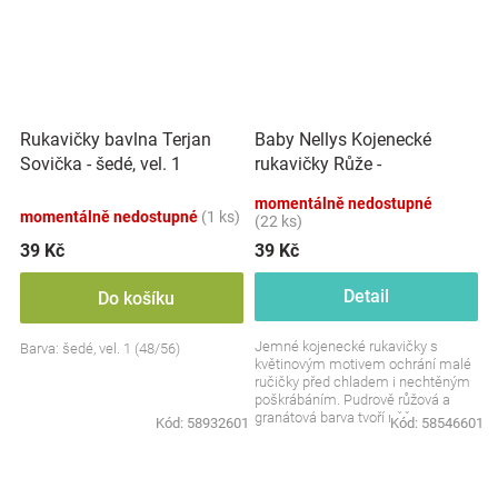
Baby Nellys Kojenecké
Rukavičky bavlna Terjan
rukavičky Růže -
Sovička - šedé, vel. 1
pudrové/granát, 56/62
momentálně nedostupné
momentálně nedostupné
(1 ks)
(22 ks)
39 Kč
39 Kč
Detail
Do košíku
Jemné kojenecké rukavičky s
Barva: šedé, vel. 1 (48/56)
květinovým motivem ochrání malé
ručičky před chladem i nechtěným
poškrábáním. Pudrově růžová a
granátová barva tvoří něžnou a
Kód:
58932601
Kód:
58546601
vkusnou kombinaci....