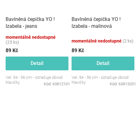
Bavlněná čepička YO !
Bavlněná čepička YO !
Izabela - jeans
Izabela - malinová
momentálně nedostupné
momentálně nedostupné
(2 ks)
(25 ks)
89 Kč
89 Kč
Detail
Detail
Vel. 54 - 56 cm - označuje obvod
Vel. 54 - 56 cm - označuje obvod
hlavičky
hlavičky
Kód:
63812101
Kód:
63813201