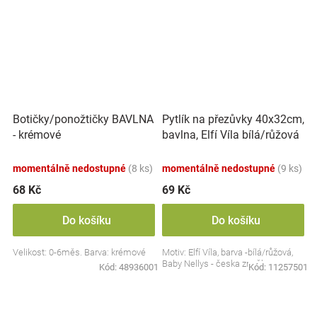
Botičky/ponožtičky BAVLNA
Pytlík na přezůvky 40x32cm,
- krémové
bavlna, Elfí Víla bílá/růžová
momentálně nedostupné
(8 ks)
momentálně nedostupné
(9 ks)
68 Kč
69 Kč
Do košíku
Do košíku
Velikost: 0-6měs. Barva: krémové
Motiv: Elfí Víla, barva -bílá/růžová,
Baby Nellys - česka značka
Kód:
48936001
Kód:
11257501