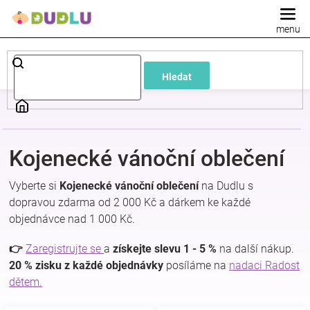
Přejít
na
obsah
Dětské
Hledat
a
kojenecké
Kojenecké vánoční oblečení
oblečení
Vyberte si
Kojenecké vánoční oblečení
na Dudlu s
Pokojíček
dopravou zdarma od 2 000 Kč a dárkem ke každé
objednávce nad 1 000 Kč.
a
👉
Zaregistrujte se
a
získejte slevu 1 - 5 %
na další nákup.
20 % zisku z každé objednávky
posíláme na
nadaci Radost
kojenecká
dětem.
výbava