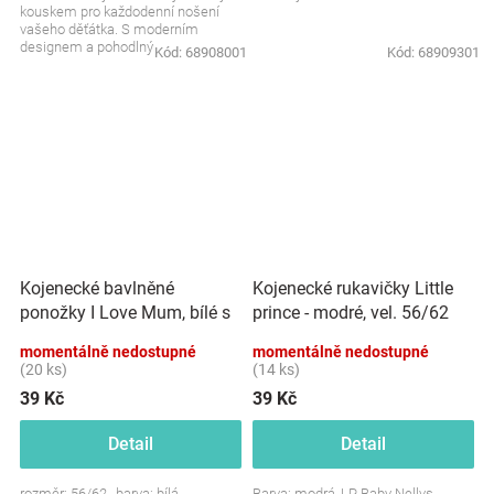
kouskem pro každodenní nošení
vašeho děťátka. S moderním
designem a pohodlným
Kód:
68908001
Kód:
68909301
materiálem je čepička nejen...
Kojenecké bavlněné
Kojenecké rukavičky Little
ponožky I Love Mum, bílé s
prince - modré, vel. 56/62
potiskem
momentálně nedostupné
momentálně nedostupné
(20 ks)
(14 ks)
39 Kč
39 Kč
Detail
Detail
rozměr: 56/62 , barva: bílá
Barva: modrá, LP, Baby Nellys -