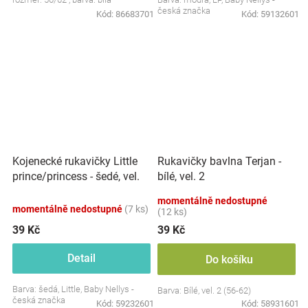
česká značka
Kód:
86683701
Kód:
59132601
Kojenecké rukavičky Little
Rukavičky bavlna Terjan -
prince/princess - šedé, vel.
bílé, vel. 2
56/62
momentálně nedostupné
momentálně nedostupné
(7 ks)
(12 ks)
39 Kč
39 Kč
Detail
Do košíku
Barva: šedá, Little, Baby Nellys -
Barva: Bílé, vel. 2 (56-62)
česká značka
Kód:
59232601
Kód:
58931601