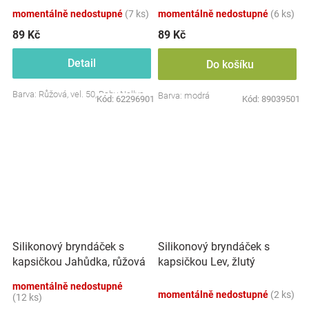
momentálně nedostupné
(7 ks)
momentálně nedostupné
(6 ks)
89 Kč
89 Kč
Detail
Do košíku
Barva: Růžová, vel. 50, Baby Nellys
Barva: modrá
Kód:
62296901
Kód:
89039501
Silikonový bryndáček s
Silikonový bryndáček s
kapsičkou Jahůdka, růžová
kapsičkou Lev, žlutý
momentálně nedostupné
momentálně nedostupné
(2 ks)
(12 ks)