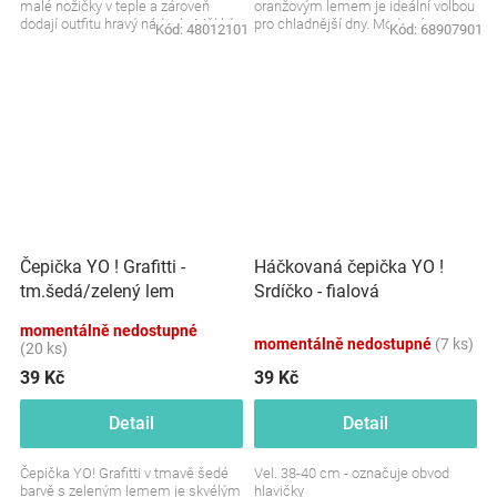
malé nožičky v teple a zároveň
oranžovým lemem je ideální volbou
dodají outfitu hravý nádech. Měkký
pro chladnější dny. Moderní,
Kód:
48012101
Kód:
68907901
a prodyšný materiál...
pohodlná a plná...
Čepička YO ! Grafitti -
Háčkovaná čepička YO !
tm.šedá/zelený lem
Srdíčko - fialová
momentálně nedostupné
momentálně nedostupné
(7 ks)
(20 ks)
39 Kč
39 Kč
Detail
Detail
Čepička YO! Grafitti v tmavě šedé
Vel. 38-40 cm - označuje obvod
barvě s zeleným lemem je skvélým
hlavičky