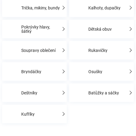
Trička, mikiny, bundy
Kalhoty, dupačky
Hračky
Pokrývky hlavy,
Dětská obuv
a
šátky
zábava
Soupravy oblečení
Rukavičky
pro
Bryndáčky
Osušky
děti
Deštníky
Batůžky a sáčky
Těhotenské
oblečení
Kufříky
Novinky
Ř