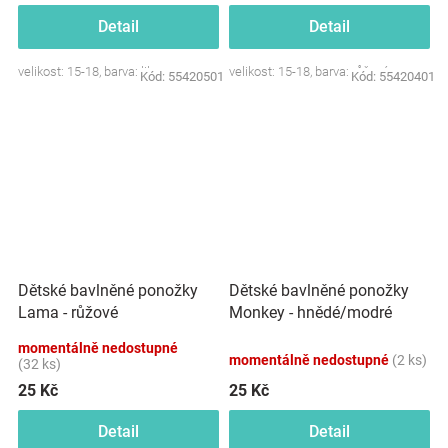
Detail
Detail
velikost: 15-18, barva: lila
velikost: 15-18, barva: růžová
Kód:
55420501
Kód:
55420401
Dětské bavlněné ponožky
Dětské bavlněné ponožky
Lama - růžové
Monkey - hnědé/modré
momentálně nedostupné
momentálně nedostupné
(2 ks)
(32 ks)
25 Kč
25 Kč
Detail
Detail