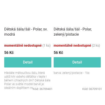
Dětská šála/šál - Polar, sv.
Dětská šála/šál - Polar,
modrá
zelený/pistacie
momentálně nedostupné
(1 ks)
momentálně nedostupné
(2 ks)
56 Kč
56 Kč
Detail
Detail
Hledáte měkoučkou šálu, která
barva: zelený/pistacie - 1ks
udrží krk vašeho děťátka v teple i
během chladných dní? Dětská šála
Polar ve světle modré barvě je
ideálním doplňkem na zimu.
Kód:
36709401
Kód:
36709101
Hřejivá, pohodlná a...