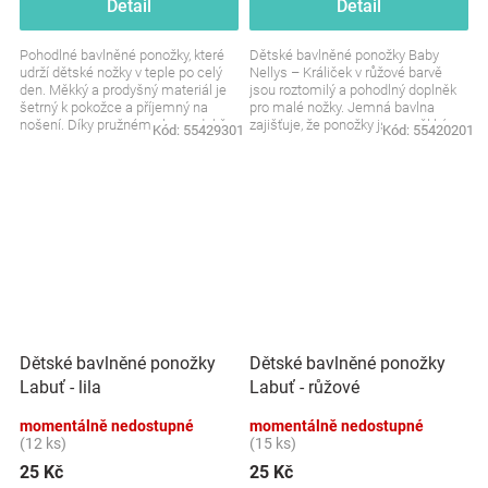
Detail
Detail
Pohodlné bavlněné ponožky, které
Dětské bavlněné ponožky Baby
udrží dětské nožky v teple po celý
Nellys – Králiček v růžové barvě
den. Měkký a prodyšný materiál je
jsou roztomilý a pohodlný doplněk
šetrný k pokožce a příjemný na
pro malé nožky. Jemná bavlna
nošení. Díky pružnému lemu dobře
zajišťuje, že ponožky jsou měkké a
Kód:
55429301
Kód:
55420201
drží, aniž...
příjemné na...
Dětské bavlněné ponožky
Dětské bavlněné ponožky
Labuť - lila
Labuť - růžové
momentálně nedostupné
momentálně nedostupné
(12 ks)
(15 ks)
25 Kč
25 Kč