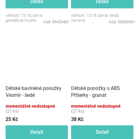
Detail
Detail
velikost: 15/18, barva:
velikost: 15/18, barva: šedá/
granátová/modrá
červená
Kód:
55429401
Kód:
55429501
Dětské bavlněné ponožky
Dětské ponožky s ABS
Vesmír - šedé
Příšerky - granát
momentálně nedostupné
momentálně nedostupné
(21 ks)
(27 ks)
25 Kč
38 Kč
Detail
Detail