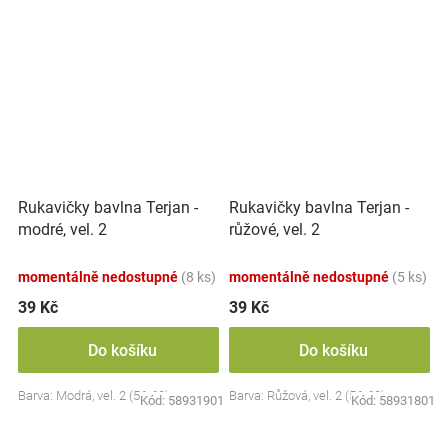
Rukavičky bavlna Terjan -
Rukavičky bavlna Terjan -
modré, vel. 2
růžové, vel. 2
momentálně nedostupné
(8 ks)
momentálně nedostupné
(5 ks)
39 Kč
39 Kč
Do košíku
Do košíku
Barva: Modrá, vel. 2 (56-62)
Barva: Růžová, vel. 2 (56-62)
Kód:
58931901
Kód:
58931801