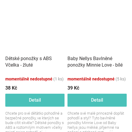
Dětské ponožky s ABS
Baby Nellys Bavlněné
Včelka - žluté
ponožky Minnie Love - bílé
momentálně nedostupné
(1 ks)
momentálně nedostupné
(5 ks)
38 Kč
39 Kč
Detail
Detail
Chcete pro své děťátko pohodlné a
Chcete své malé princezně dopřát
bezpečné ponožky, ve kterých se
pohodlí a styl? Tyto bavlněné
bude cítit skvěle? Dětské ponožky s
ponožky Minnie Love od Baby
ABS a roztomilým motivem včelky
Nellys jsou měkké, příjemné na