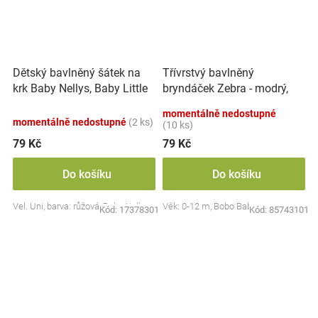
Dětský bavlněný šátek na
Třívrstvý bavlněný
krk Baby Nellys, Baby Little
bryndáček Zebra - modrý,
Star - růžový
třívrstvý
momentálně nedostupné
momentálně nedostupné
(2 ks)
(10 ks)
79 Kč
79 Kč
Do košíku
Do košíku
Vel. Uni, barva: růžová, Baby Nellys
Věk: 0-12 m, Bobo Baby
Kód:
17378301
Kód:
85743101