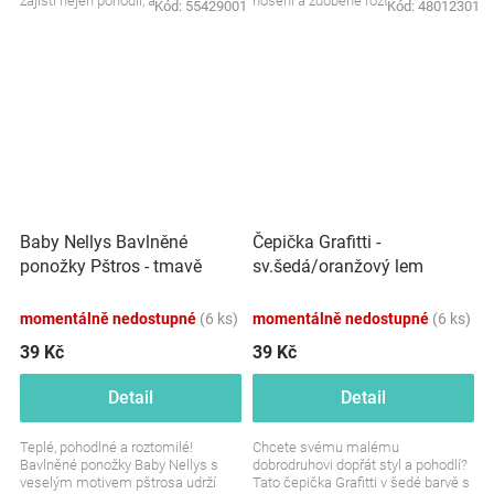
zajistí nejen pohodlí, ale i
nošení a zdobené roztomilým
Kód:
55429001
Kód:
48012301
bezpečnost při...
motivem Minnie. Perfektní...
Baby Nellys Bavlněné
Čepička Grafitti -
ponožky Pštros - tmavě
sv.šedá/oranžový lem
růžové
momentálně nedostupné
(6 ks)
momentálně nedostupné
(6 ks)
39 Kč
39 Kč
Detail
Detail
Teplé, pohodlné a roztomilé!
Chcete svému malému
Bavlněné ponožky Baby Nellys s
dobrodruhovi dopřát styl a pohodlí?
veselým motivem pštrosa udrží
Tato čepička Grafitti v šedé barvě s