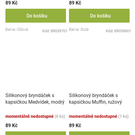
89 Kč
89 Kč
Do košíku
Do košíku
Barva: růžová
Barva: žlutá
Kód:
89039701
Kód:
89039601
Silikonový bryndáček s
Silikonový bryndáček s
kapsičkou Medvídek, modrý
kapsičkou Muffin, ružový
momentálně nedostupné
(6 ks)
momentálně nedostupné
(1 ks)
89 Kč
89 Kč