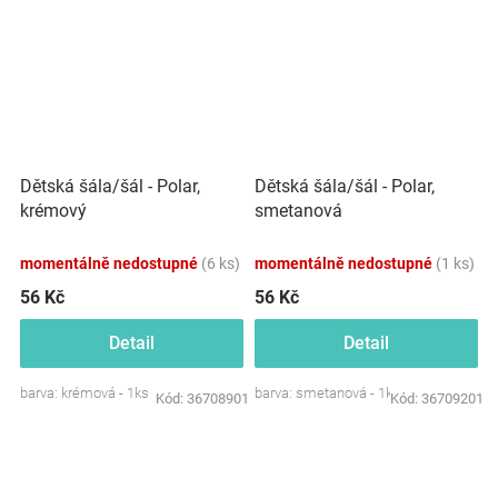
Dětská šála/šál - Polar,
Dětská šála/šál - Polar,
krémový
smetanová
momentálně nedostupné
(6 ks)
momentálně nedostupné
(1 ks)
56 Kč
56 Kč
Detail
Detail
barva: krémová - 1ks
barva: smetanová - 1ks
Kód:
36708901
Kód:
36709201