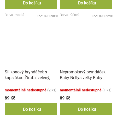
Do košíku
Do košíku
Barva: modrá
Barva: růžová
Kód:
89039801
Kód:
89039201
Nepromokavý bryndáček
Silikonový bryndáček s
Baby Nellys velký Baby
kapsičkou Žirafa, zelený,
Little Star, 24 x 23 cm -
růžová
momentálně nedostupné
(2 ks)
momentálně nedostupné
(1 ks)
89 Kč
89 Kč
Do košíku
Do košíku