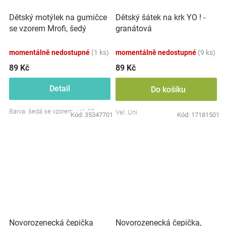
Dětský motýlek na gumičce
Dětský šátek na krk YO ! -
se vzorem Mrofi, šedý
granátová
momentálně nedostupné
(1 ks)
momentálně nedostupné
(9 ks)
89 Kč
89 Kč
Detail
Do košíku
Barva: šedá se vzorem, vel. 62
Vel. Uni
Kód:
35347701
Kód:
17181501
Novorozenecká čepička
Novorozenecká čepička,