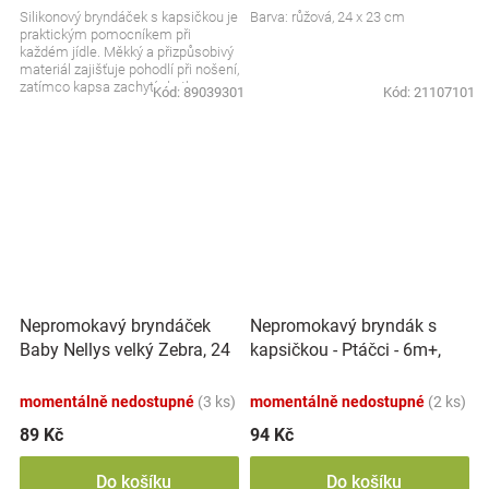
Silikonový bryndáček s kapsičkou je
Barva: růžová, 24 x 23 cm
praktickým pomocníkem při
každém jídle. Měkký a přizpůsobivý
materiál zajišťuje pohodlí při nošení,
zatímco kapsa zachytí zbytky
Kód:
89039301
Kód:
21107101
jídla....
Nepromokavý bryndáček
Nepromokavý bryndák s
Baby Nellys velký Zebra, 24
kapsičkou - Ptáčci - 6m+,
x 23 cm - růžová
BabyOno
momentálně nedostupné
(3 ks)
momentálně nedostupné
(2 ks)
89 Kč
94 Kč
Do košíku
Do košíku