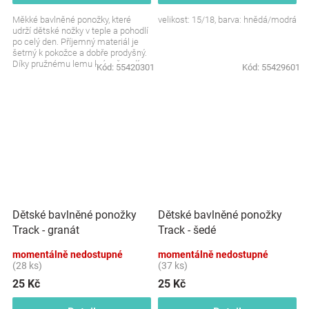
Měkké bavlněné ponožky, které
velikost: 15/18, barva: hnědá/modrá
udrží dětské nožky v teple a pohodlí
po celý den. Příjemný materiál je
šetrný k pokožce a dobře prodyšný.
Díky pružnému lemu krásně sedí,
Kód:
55420301
Kód:
55429601
aniž by...
Dětské bavlněné ponožky
Dětské bavlněné ponožky
Track - granát
Track - šedé
momentálně nedostupné
momentálně nedostupné
(28 ks)
(37 ks)
25 Kč
25 Kč