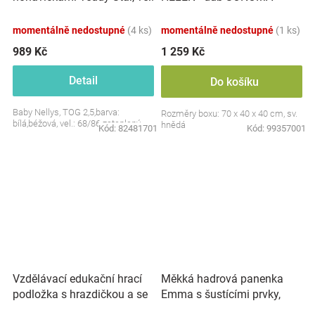
S, 68/86
momentálně nedostupné
(4 ks)
momentálně nedostupné
(1 ks)
989 Kč
1 259 Kč
Detail
Do košíku
Baby Nellys, TOG 2,5,barva:
Rozměry boxu: 70 x 40 x 40 cm, sv.
bílá,béžová, vel.: 68/86 zateplený
hnědá
Kód:
82481701
Kód:
99357001
Vzdělávací edukační hrací
Měkká hadrová panenka
podložka s hrazdičkou a se
Emma s šustícími prvky,
zvuky, Safari
modrá