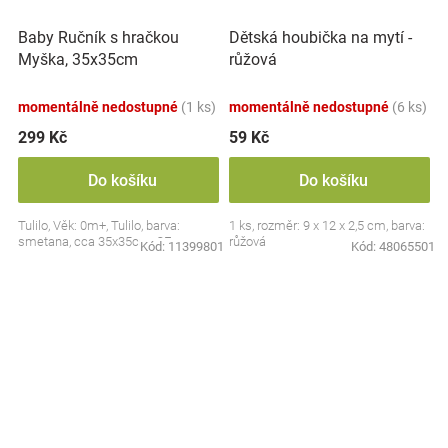
Baby Ručník s hračkou
Dětská houbička na mytí -
Myška, 35x35cm
růžová
momentálně nedostupné
(1 ks)
momentálně nedostupné
(6 ks)
299 Kč
59 Kč
Do košíku
Do košíku
Tulilo, Věk: 0m+, Tulilo, barva:
1 ks, rozměr: 9 x 12 x 2,5 cm, barva:
smetana, cca 35x35cm, CE
růžová
Kód:
11399801
Kód:
48065501