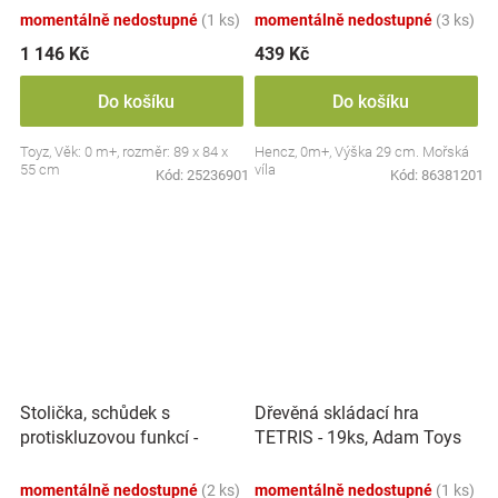
momentálně nedostupné
(1 ks)
momentálně nedostupné
(3 ks)
1 146 Kč
439 Kč
Do košíku
Do košíku
Toyz, Věk: 0 m+, rozměr: 89 x 84 x
Hencz, 0m+, Výška 29 cm. Mořská
55 cm
víla
Kód:
25236901
Kód:
86381201
Stolička, schůdek s
Dřevěná skládací hra
protiskluzovou funkcí -
TETRIS - 19ks, Adam Toys
Hippo - bílá
momentálně nedostupné
(2 ks)
momentálně nedostupné
(1 ks)