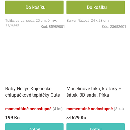
Do košíku
Do košíku
Tulilo, barva: šedá, 20 cm, 0 m+,
Barva: Růžová, 24 x 23 cm
11/4840
Kód:
85989801
Kód:
23652601
Baby Nellys Kojenecké
Mušelínové triko, kraťasy +
chlupáčkové tepláčky Cute
šátek, 3D sada, Pírka
Bunny - modré
Z&amp;Z, bílá/smetana
momentálně nedostupné
(4 ks)
momentálně nedostupné
(3 ks)
199 Kč
629 Kč
od
Detail
Detail