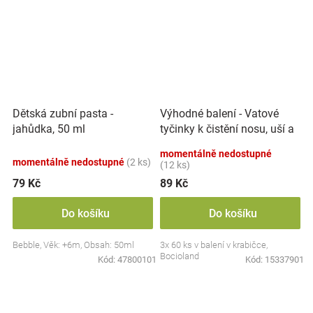
Výhodné balení - Vatové
Dětská zubní pasta -
tyčinky k čistění nosu, uší a
jahůdka, 50 ml
pupíku, 3x 60 ks
momentálně nedostupné
momentálně nedostupné
(2 ks)
(12 ks)
79 Kč
89 Kč
Do košíku
Do košíku
Bebble, Věk: +6m, Obsah: 50ml
3x 60 ks v balení v krabičce,
Bocioland
Kód:
47800101
Kód:
15337901