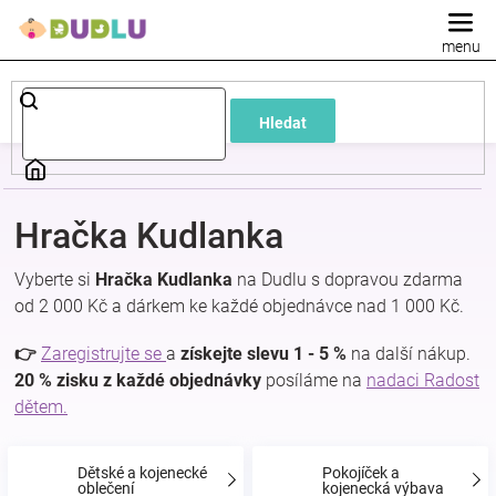
Přejít
na
obsah
Dětské
Hledat
a
kojenecké
Hračka Kudlanka
oblečení
Vyberte si
Hračka Kudlanka
na Dudlu s dopravou zdarma
od 2 000 Kč a dárkem ke každé objednávce nad 1 000 Kč.
Pokojíček
👉
Zaregistrujte se
a
získejte slevu 1 - 5 %
na další nákup.
a
20 % zisku z každé objednávky
posíláme na
nadaci Radost
dětem.
kojenecká
Dětské a kojenecké
Pokojíček a
oblečení
kojenecká výbava
výbava