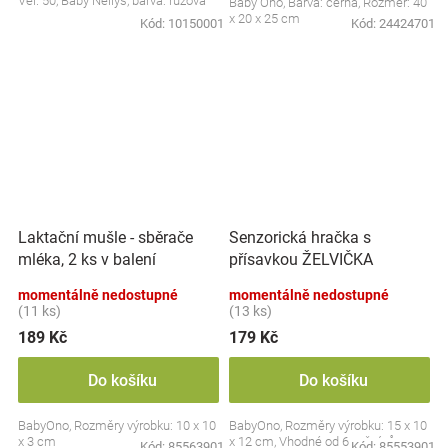
Vel. 50, Baby Nellys, barva: růžová
Baby Ono, Barva: černá, Rozměr: 40
x 20 x 25 cm
Kód:
10150001
Kód:
24424701
Laktační mušle - sběrače
Senzorická hračka s
mléka, 2 ks v balení
přísavkou ŽELVIČKA
momentálně nedostupné
momentálně nedostupné
(11 ks)
(13 ks)
189 Kč
179 Kč
Do košíku
Do košíku
BabyOno, Rozměry výrobku: 10 x 10
BabyOno, Rozměry výrobku: 15 x 10
x 3 cm
x 12 cm, Vhodné od 6 měsíců
Kód:
85563901
Kód:
85553901