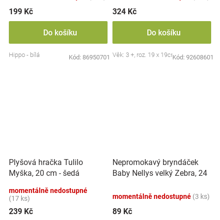
199 Kč
324 Kč
Do košíku
Do košíku
Hippo - bílá
Věk: 3 +, roz. 19 x 19cm
Kód:
86950701
Kód:
92608601
Nepromokavý bryndáček
Plyšová hračka Tulilo
Baby Nellys velký Zebra, 24
Myška, 20 cm - šedá
x 23 cm - růžová
momentálně nedostupné
momentálně nedostupné
(3 ks)
(17 ks)
239 Kč
89 Kč