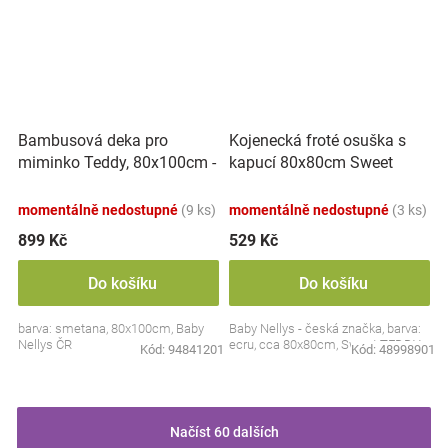
Bambusová deka pro
Kojenecká froté osuška s
miminko Teddy, 80x100cm -
kapucí 80x80cm Sweet
ecru. smetanová
dreams by TEDDY - ecru
momentálně nedostupné
(9 ks)
momentálně nedostupné
(3 ks)
899 Kč
529 Kč
Do košíku
Do košíku
barva: smetana, 80x100cm, Baby
Baby Nellys - česká značka, barva:
Nellys ČR
ecru, cca 80x80cm, Sweet TEDDY
Kód:
94841201
Kód:
48998901
Načíst 60 dalších