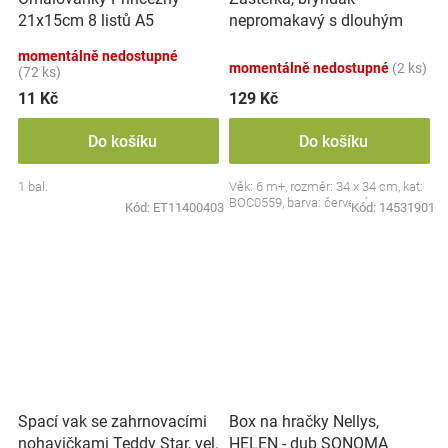
nepromakavý s dlouhým
21x15cm 8 listů A5
rukávem, Jahůdka, červený
momentálně nedostupné
momentálně nedostupné
(2 ks)
(72 ks)
11 Kč
129 Kč
Do košíku
Do košíku
1 bal.
Věk: 6 m+, rozměr: 34 x 34 cm, kat:
BOC0559, barva: červená
Kód:
ET11400403
Kód:
14531901
Spací vak se zahrnovacími
Box na hračky Nellys,
nohavičkami Teddy Star, vel.
HELEN - dub SONOMA