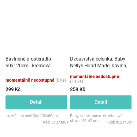
Dvouvrstvá čelenka, Baby
Bavlněné prostěradlo
Nellys Hand Made, bavlna,
60x120cm - krémová
Korunka STAR - smetanová,
momentálně nedostupné
80/98
momentálně nedostupné
(6 ks)
(11 ks)
299 Kč
259 Kč
Detail
Detail
rozměr: do postýlky 120x60cm
Baby Nellys, barva: smetanová,
obvod: 38-42 cm
Kód:
81373401
Kód:
05214301