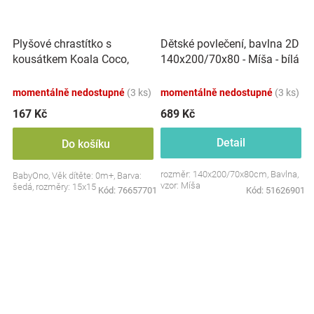
Plyšové chrastítko s
Dětské povlečení, bavlna 2D
kousátkem Koala Coco,
140x200/70x80 - Míša - bílá
šedá
s potiskem
momentálně nedostupné
(3 ks)
momentálně nedostupné
(3 ks)
167 Kč
689 Kč
Detail
Do košíku
rozměr: 140x200/70x80cm, Bavlna,
BabyOno, Věk dítěte: 0m+, Barva:
vzor: Míša
šedá, rozměry: 15x15 cm.
Kód:
76657701
Kód:
51626901