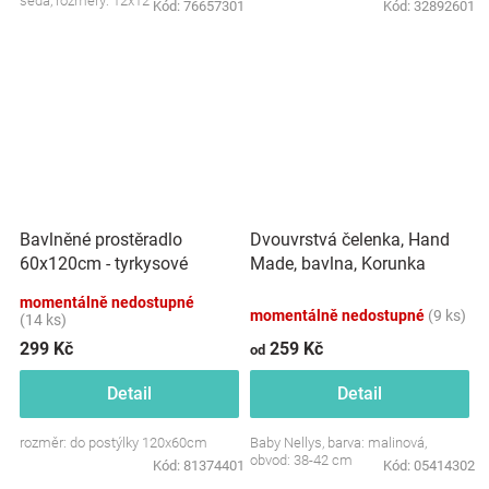
šedá, rozměry: 12x12 cm.
Kód:
76657301
Kód:
32892601
Dvouvrstvá čelenka, Hand
Bavlněné prostěradlo
Made, bavlna, Korunka
60x120cm - tyrkysové
STAR - malinová, 80/98
momentálně nedostupné
momentálně nedostupné
(9 ks)
(14 ks)
299 Kč
259 Kč
od
Detail
Detail
rozměr: do postýlky 120x60cm
Baby Nellys, barva: malinová,
obvod: 38-42 cm
Kód:
81374401
Kód:
05414302