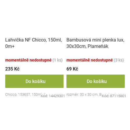
Lahvička NF Chicco, 150ml,
Bambusová mini plenka lux,
0m+
30x30cm, Plameňák
momentálně nedostupné
(1 ks)
momentálně nedostupné
(3 ks)
235 Kč
69 Kč
Do košíku
Do košíku
Chicco, 153657, 150ml, 0m+
rozměr: 30 x 30 cm, Bocioland
Kód:
14429301
Kód:
87115801