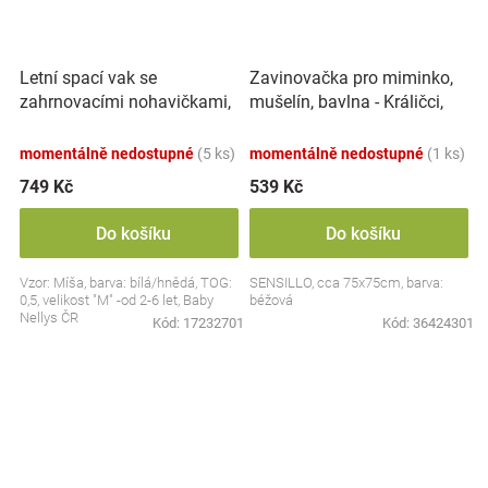
Letní spací vak se
Zavinovačka pro miminko,
zahrnovacími nohavičkami,
mušelín, bavlna - Králičci,
bavlna, Míša - bílý s
béžová
potiskem, M
momentálně nedostupné
(5 ks)
momentálně nedostupné
(1 ks)
749 Kč
539 Kč
Do košíku
Do košíku
Vzor: Míša, barva: bílá/hnědá, TOG:
SENSILLO, cca 75x75cm, barva:
0,5, velikost "M" -od 2-6 let, Baby
béžová
Nellys ČR
Kód:
17232701
Kód:
36424301