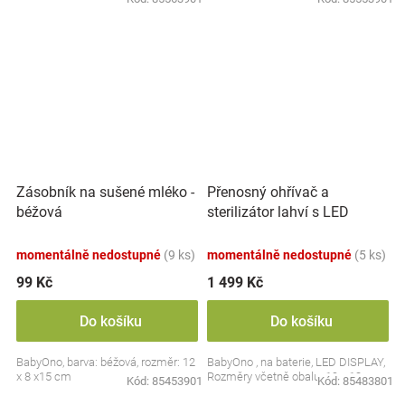
Přenosný ohřívač a
Zásobník na sušené mléko -
sterilizátor lahví s LED
béžová
displejem, bílý
momentálně nedostupné
(9 ks)
momentálně nedostupné
(5 ks)
99 Kč
1 499 Kč
Do košíku
Do košíku
BabyOno, barva: béžová, rozměr: 12
BabyOno , na baterie, LED DISPLAY,
x 8 x15 cm
Rozměry včetně obalu: 19 x 13 cm.
Kód:
85453901
Kód:
85483801