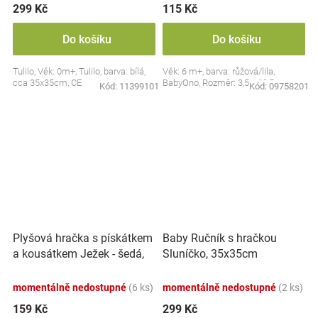
299 Kč
115 Kč
Do košíku
Do košíku
Tulilo, Věk: 0m+, Tulilo, barva: bílá,
Věk: 6 m+, barva: růžová/lila,
cca 35x35cm, CE
BabyOno, Rozměr: 3,5 x 10,5 cm
Kód:
11399101
Kód:
09758201
Plyšová hračka s pískátkem
Baby Ručník s hračkou
a kousátkem Ježek - šedá,
Sluníčko, 35x35cm
modrá
momentálně nedostupné
(6 ks)
momentálně nedostupné
(2 ks)
159 Kč
299 Kč