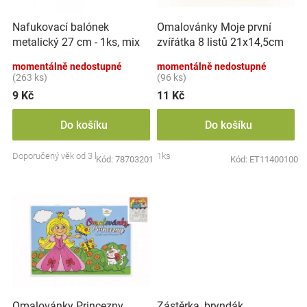
r
t
Značky
o
ů
Nafukovací balónek
Omalovánky Moje první
d
metalický 27 cm - 1ks, mix
zvířátka 8 listů 21x14,5cm
u
Blog
barev
MPZ
k
momentálně nedostupné
momentálně nedostupné
t
(263 ks)
(96 ks)
Hračkářství
ů
9 Kč
11 Kč
Přihlášení
Do košíku
Do košíku
Doporučený věk od 3 let
1ks
Kód:
78703201
Kód:
ET11400100
Zástěrka, bryndák
Omalovánky Princezny