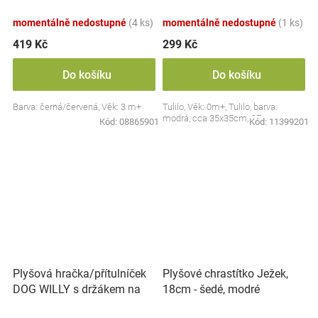
Collection - černá/červená,
BabyOno
momentálně nedostupné
(4 ks)
momentálně nedostupné
(1 ks)
419 Kč
299 Kč
Do košíku
Do košíku
Barva: černá/červená, Věk: 3 m+
Tulilo, Věk: 0m+, Tulilo, barva:
modrá, cca 35x35cm, CE
Kód:
08865901
Kód:
11399201
Plyšová hračka/přítulníček
Plyšové chrastítko Ježek,
DOG WILLY s držákem na
18cm - šedé, modré
dudlík BabyOno, béžový