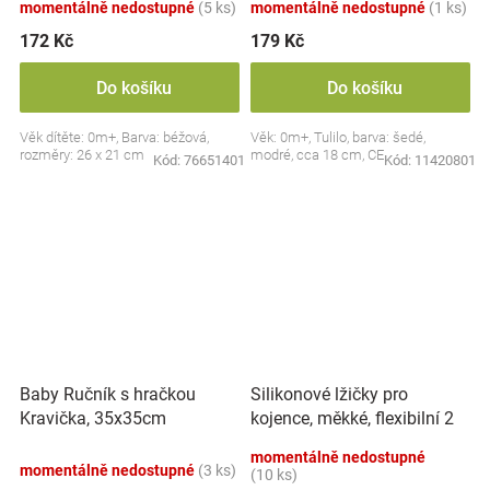
momentálně nedostupné
(5 ks)
momentálně nedostupné
(1 ks)
172 Kč
179 Kč
Do košíku
Do košíku
Věk dítěte: 0m+, Barva: béžová,
Věk: 0m+, Tulilo, barva: šedé,
rozměry: 26 x 21 cm
modré, cca 18 cm, CE
Kód:
76651401
Kód:
11420801
Silikonové lžičky pro
Baby Ručník s hračkou
kojence, měkké, flexibilní 2
Kravička, 35x35cm
ks, růžová/lila
momentálně nedostupné
momentálně nedostupné
(3 ks)
(10 ks)