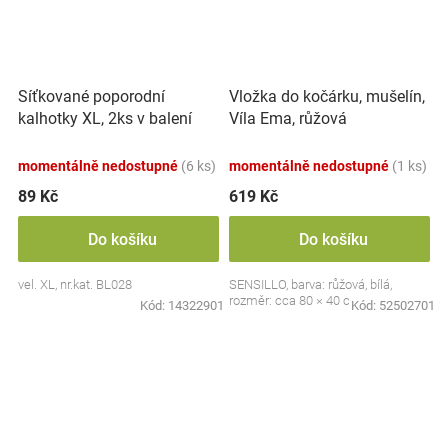
Síťkované poporodní
Vložka do kočárku, mušelín,
kalhotky XL, 2ks v balení
Víla Ema, růžová
momentálně nedostupné
(6 ks)
momentálně nedostupné
(1 ks)
89 Kč
619 Kč
Do košíku
Do košíku
vel. XL, nr.kat. BL028
SENSILLO, barva: růžová, bílá,
rozměr: cca 80 × 40 cm
Kód:
14322901
Kód:
52502701