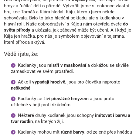
hmyz a "učila" děti o přírodě. Vytvořili jsme si dokonce vlastní
hru, kde Tomáš a Klára hledali Káju, kterou jsem někde
schovávala. Bylo to jako hledání pokladu, ale s kudlankou v
hlavní roli.
Naše dobrodružství s Kájou nám otevřela dveře
do
světa přírody
a ukázala, jak zábavné může být učení. A i když je
Kája jen hračka, pro nás je symbolem objevování a tajemna,
které příroda skrývá.
Věděli jste, že:
Kudlanky jsou
mistři v maskování
a dokážou se skvěle
zamaskovat ve svém prostředí.
Ačkoli
vypadají hrozivě
, jsou pro člověka naprosto
neškodné
.
Kudlanky se živí
převážně hmyzem
a jsou proto
užitečné v boji proti škůdcům.
Některé druhy kudlanek jsou schopny
imitovat i barvu a
tvar rostlin
, na kterých žijí.
Kudlanky mohou mít
různé barvy
, od zelené přes hnědou