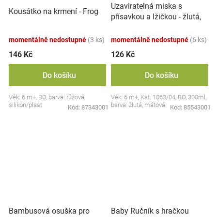
Uzaviratelná miska s
Kousátko na krmení - Frog
přísavkou a lžičkou - žlutá,
mátová
momentálně nedostupné
(3 ks)
momentálně nedostupné
(6 ks)
146 Kč
126 Kč
Do košíku
Do košíku
Věk: 6 m+, BO, barva: růžová,
Věk: 6 m+, Kat. 1063/04, BO, 300ml,
silikon/plast
barva: žlutá, mátová
Kód:
87343001
Kód:
85543001
Bambusová osuška pro
Baby Ručník s hračkou