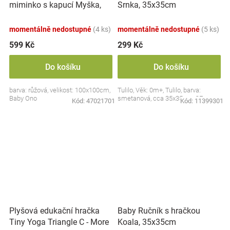
miminko s kapucí Myška,
Srnka, 35x35cm
100x100cm - růžová
momentálně nedostupné
(4 ks)
momentálně nedostupné
(5 ks)
599 Kč
299 Kč
Do košíku
Do košíku
barva: růžová, velikost: 100x100cm,
Tulilo, Věk: 0m+, Tulilo, barva:
Baby Ono
smetanová, cca 35x35cm, CE
Kód:
47021701
Kód:
11399301
Plyšová edukační hračka
Baby Ručník s hračkou
Tiny Yoga Triangle C - More
Koala, 35x35cm