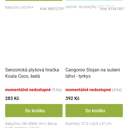
rozměr: do postýlky 120x60cm
BabyOno, od 0m+
Kód:
89012701
Kód:
81361301
Senzorická plyšová hračka
Cangoroo Stojan na sušení
Koala Coco, šedá
láhví - tyrkys
momentálně nedostupné
(5 ks)
momentálně nedostupné
(4 ks)
283 Kč
392 Kč
Do košíku
Do košíku
BabyOno, Věk dítěte: 0m+, Barva:
Rozměry: 57,3 x 43,5 x 67 cm