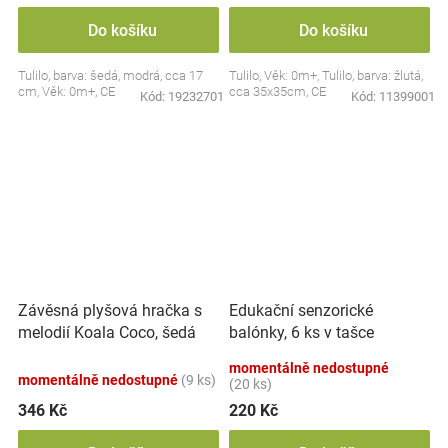
Do košíku
Do košíku
Tulilo, barva: šedá, modrá, cca 17
Tulilo, Věk: 0m+, Tulilo, barva: žlutá,
cm, Věk: 0m+, CE
cca 35x35cm, CE
Kód:
19232701
Kód:
11399001
Závěsná plyšová hračka s
Edukační senzorické
melodií Koala Coco, šedá
balónky, 6 ks v tašce
momentálně nedostupné
momentálně nedostupné
(9 ks)
(20 ks)
346 Kč
220 Kč