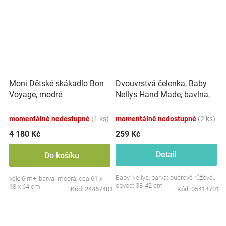
Dvouvrstvá čelenka, Baby
Moni Dětské skákadlo Bon
Nellys Hand Made, bavlna,
Voyage, modré
Korunka STAR - pudrově
růžová, 80/98
momentálně nedostupné
(1 ks)
momentálně nedostupné
(2 ks)
4 180 Kč
259 Kč
Detail
Do košíku
Baby Nellys, barva: pudrově růžová,,
věk: 6 m+, barva: modrá, cca 61 x
obvod: 38-42 cm
18 x 64 cm
Kód:
24467401
Kód:
05414701