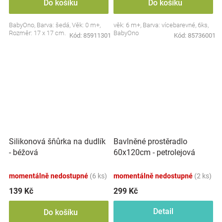
Do košíku
Do košíku
BabyOno, Barva: šedá, Věk: 0 m+,
věk: 6 m+, Barva: vícebarevné, 6ks,
Rozměr: 17 x 17 cm.
BabyOno
Kód:
85911301
Kód:
85736001
Silikonová šňůrka na dudlík
Bavlněné prostěradlo
- béžová
60x120cm - petrolejová
momentálně nedostupné
(6 ks)
momentálně nedostupné
(2 ks)
139 Kč
299 Kč
Detail
Do košíku