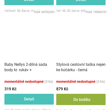
Velikost: 56, Barva: modrá
Vel. 56, 3D, barva: bílá/smetana
Kód:
64702201
Kód:
15564101
Baby Nellys 2-dílná sada
Stylová cestovní taška nejen
body kr. rukáv +
ke kočárku - černá
polodupačky, růžová - Baby
Little Star
momentálně nedostupné
(3 ks)
momentálně nedostupné
(3 ks)
319 Kč
879 Kč
Detail
Do košíku