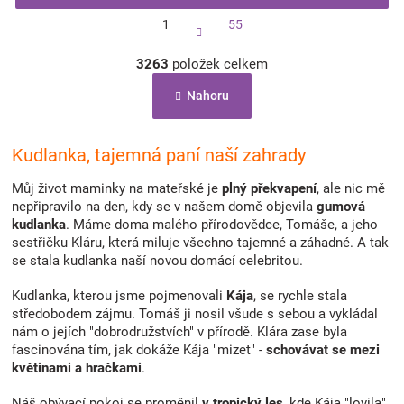
S
1
55
t
r
O
á
3263
položek celkem
v
n
l
k
Nahoru
á
o
d
v
a
á
c
Kudlanka, tajemná paní naší zahrady
n
í
í
p
Můj život maminky na mateřské je
plný překvapení
, ale nic mě
r
nepřipravilo na den, kdy se v našem domě objevila
gumová
v
kudlanka
. Máme doma malého přírodovědce, Tomáše, a jeho
k
sestřičku Kláru, která miluje všechno tajemné a záhadné. A tak
y
se stala kudlanka naší novou domácí celebritou.
v
ý
Kudlanka, kterou jsme pojmenovali
Kája
, se rychle stala
p
středobodem zájmu. Tomáš ji nosil všude s sebou a vykládal
i
nám o jejích "dobrodružstvích" v přírodě. Klára zase byla
s
fascinována tím, jak dokáže Kája "mizet" -
schovávat se mezi
u
květinami a hračkami
.
Náš obývací pokoj se proměnil
v tropický les
, kde Kája "lovila"