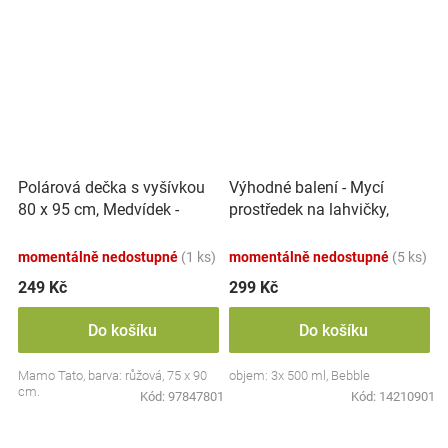
Polárová dečka s vyšívkou
Výhodné balení - Mycí
80 x 95 cm, Medvídek -
prostředek na lahvičky,
růžový
savičky a hračky - 3x 500 ml
momentálně nedostupné
(1 ks)
momentálně nedostupné
(5 ks)
249 Kč
299 Kč
Do košíku
Do košíku
Mamo Tato, barva: růžová, 75 x 90
objem: 3x 500 ml, Bebble
cm.
Kód:
97847801
Kód:
14210901