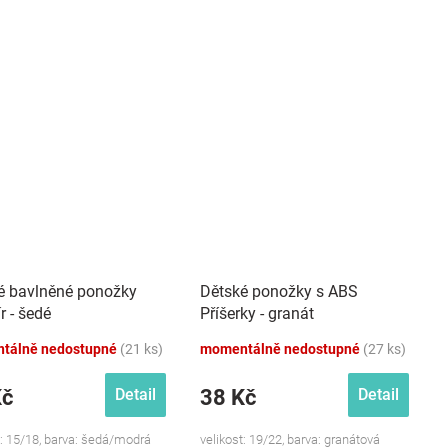
é bavlněné ponožky
Dětské ponožky s ABS
r - šedé
Příšerky - granát
tálně nedostupné
(21 ks)
momentálně nedostupné
(27 ks)
Kč
38 Kč
Detail
Detail
t: 15/18, barva: šedá/modrá
velikost: 19/22, barva: granátová