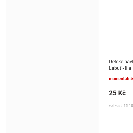
Dětské bav
Labuť - lila
momentálně
25 Kč
velikost: 15-18,