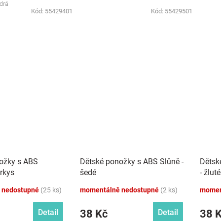
drá
Kód:
55429401
Kód:
55429501
ožky s ABS
Dětské ponožky s ABS Slůně -
Dětsk
yrkys
šedé
- žluté
 nedostupné
(25 ks)
momentálně nedostupné
(2 ks)
momen
38 Kč
38 
Detail
Detail