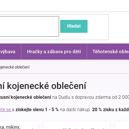
častější dotazy
Hledat
 výbava
Hračky a zábava pro děti
Těhotenské oble
jenecké oblečení
í kojenecké oblečení
xusní kojenecké oblečení
na Dudlu s dopravou zdarma od 2 000
jte se
a
získejte slevu 1 - 5 %
na další nákup.
20 % zisku z kaž
ka, mikiny,