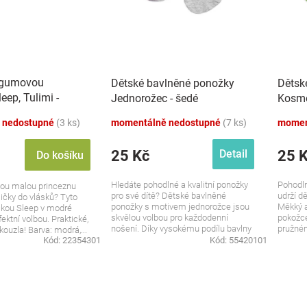
 gumovou
Dětské bavlněné ponožky
Dětsk
eep, Tulimi -
Jednorožec - šedé
Kosmo
 nedostupné
(3 ks)
momentálně nedostupné
(7 ks)
momen
25 Kč
25 
Detail
Do košíku
Hledáte pohodlné a kvalitní ponožky
Pohodln
vou malou princeznu
pro své dítě? Dětské bavlněné
udrží d
ičky do vlásků? Tyto
ponožky s motivem jednorožce jsou
Měkký a
kou Sleep v modré
skvělou volbou pro každodenní
pokožce
ektní volbou. Praktické,
nošení. Díky vysokému podílu bavlny
pružném
kouzla! Barva: modrá,...
jsou...
Kód:
22354301
Kód:
55420101