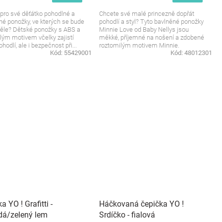
pro své děťátko pohodlné a
Chcete své malé princezně dopřát
é ponožky, ve kterých se bude
pohodlí a styl? Tyto bavlněné ponožky
kvěle? Dětské ponožky s ABS a
Minnie Love od Baby Nellys jsou
lým motivem včelky zajistí
měkké, příjemné na nošení a zdobené
hodlí, ale i bezpečnost při...
roztomilým motivem Minnie.
Kód:
55429001
Kód:
48012301
Perfektní...
a YO ! Grafitti -
Háčkovaná čepička YO !
dá/zelený lem
Srdíčko - fialová