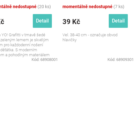
tálně nedostupné
(20 ks)
momentálně nedostupné
(7 ks)
Kč
39 Kč
Detail
Detail
 YO! Grafitti v tmavě šedé
Vel. 38-40 cm - označuje obvod
s zeleným lemem je skvélým
hlavičky
m pro každodenní nošení
 děťátka. S moderním
em a pohodlným materiálem
Kód:
68908001
Kód:
68909301
ka nejen...