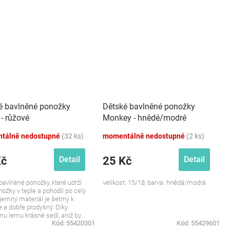
é bavlněné ponožky
Dětské bavlněné ponožky
- růžové
Monkey - hnědé/modré
tálně nedostupné
(32 ks)
momentálně nedostupné
(2 ks)
Kč
25 Kč
Detail
Detail
avlněné ponožky, které udrží
velikost: 15/18, barva: hnědá/modrá
nožky v teple a pohodlí po celý
íjemný materiál je šetrný k
 a dobře prodyšný. Díky
u lemu krásně sedí, aniž by...
Kód:
55420301
Kód:
55429601