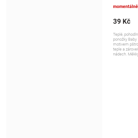
růžové
momentálně
39 Kč
Teplé, pohodln
ponožky Baby 
motivem pštro
teple a zároveň
nádech. Měkký 