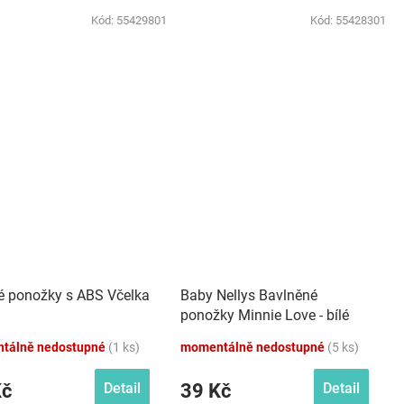
Kód:
55429801
Kód:
55428301
é ponožky s ABS Včelka
Baby Nellys Bavlněné
ponožky Minnie Love - bílé
tálně nedostupné
(1 ks)
momentálně nedostupné
(5 ks)
Kč
39 Kč
Detail
Detail