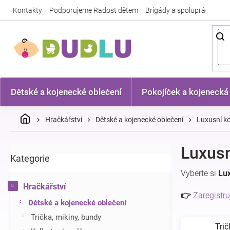
Přejít
Kontakty
Podporujeme Radost dětem
Brigády a spolupráce
Nej
na
obsah
Dětské a kojenecké oblečení
Pokojíček a kojenecká
Domů
Hračkářství
Dětské a kojenecké oblečení
Luxusní ko
P
Luxusn
Kategorie
Přeskočit
o
kategorie
s
Vyberte si
Lu
t
Hračkářství
r
👉
Zaregistru
Dětské a kojenecké oblečení
a
n
Trička, mikiny, bundy
Trič
n