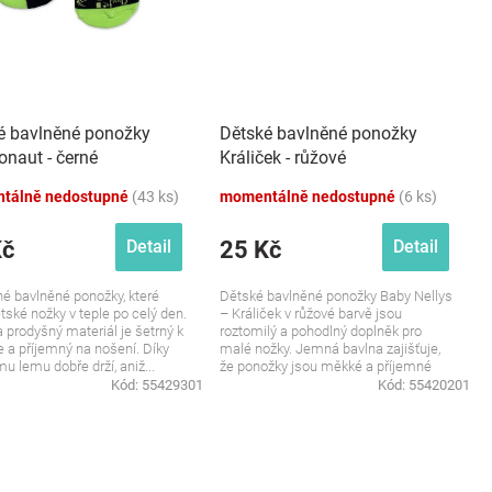
é bavlněné ponožky
Dětské bavlněné ponožky
naut - černé
Králiček - růžové
tálně nedostupné
(43 ks)
momentálně nedostupné
(6 ks)
Kč
25 Kč
Detail
Detail
é bavlněné ponožky, které
Dětské bavlněné ponožky Baby Nellys
ětské nožky v teple po celý den.
– Králiček v růžové barvě jsou
 prodyšný materiál je šetrný k
roztomilý a pohodlný doplněk pro
 a příjemný na nošení. Díky
malé nožky. Jemná bavlna zajišťuje,
u lemu dobře drží, aniž...
že ponožky jsou měkké a příjemné
na...
Kód:
55429301
Kód:
55420201