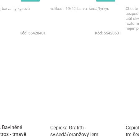
, barva: tyrkysová
velikost: 19/22, barva: šedá/tyrkys
Chcete 
bezpečn
cítit s
roztomi
nejen po
Kód:
55428401
Kód:
55428601
s Bavlněné
Čepička Grafitti -
Čepičk
tros - tmavě
sv.šedá/oranžový lem
tm.še