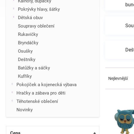
Kalhoty, dupačky
bun
í
Pokrývky hlavy, šátky
p
Dětská obuv
a
n
Sou
Soupravy oblečení
e
Rukavičky
l
Bryndáčky
Deš
Osušky
Deštníky
Batůžky a sáčky
Ř
Kufříky
a
Nejlevnější
z
Pokojíček a kojenecká výbava
e
V
Hračky a zábava pro děti
n
ý
Těhotenské oblečení
í
p
p
Novinky
i
r
s
o
p
d
r
Cena