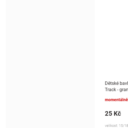
Dětské bav
Track - gra
momentálně
25 Kč
velikost: 15/18