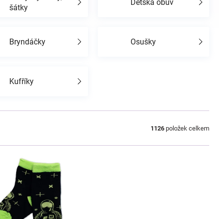
Dětská obuv
šátky
Bryndáčky
Osušky
Kufříky
1126
položek celkem