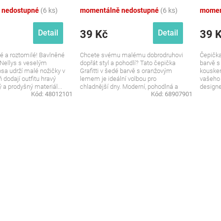
 nedostupné
(6 ks)
momentálně nedostupné
(6 ks)
momen
39 Kč
39 
Detail
Detail
é a roztomilé! Bavlněné
Chcete svému malému dobrodruhovi
Čepička
Nellys s veselým
dopřát styl a pohodlí? Tato čepička
barvě 
sa udrží malé nožičky v
Grafitti v šedé barvě s oranžovým
kouske
 dodají outfitu hravý
lemem je ideální volbou pro
vašeho
a prodyšný materiál...
chladnější dny. Moderní, pohodlná a
design
Kód:
48012101
Kód:
68907901
plná...
je čepič