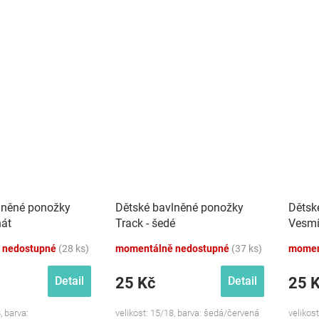
lněné ponožky
Dětské bavlněné ponožky
Dětsk
nát
Track - šedé
Vesmí
 nedostupné
(28 ks)
momentálně nedostupné
(37 ks)
momen
25 Kč
25 
Detail
Detail
, barva:
velikost: 15/18, barva: šedá/červená
velikos