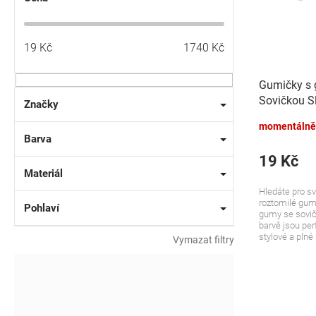
u
o
k
d
t
u
19
Kč
1740
Kč
ů
k
t
Gumičky s
ů
Sovičkou Sl
Značky
modré, 2 ks
momentálně
Barva
19 Kč
Materiál
Hledáte pro s
roztomilé gum
Pohlaví
gumy se sovič
barvě jsou perf
stylové a plné 
Vymazat filtry