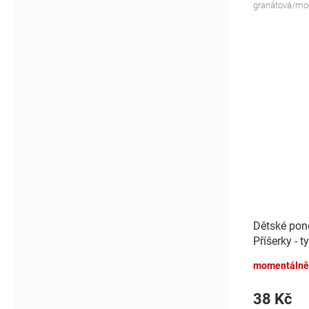
granátová/mo
Dětské pon
Příšerky - t
momentálně
38 Kč