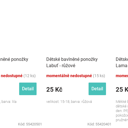
lněné ponožky
Dětské bavlněné ponožky
Dětsk
Labuť - růžové
Lama 
 nedostupné
(12 ks)
momentálně nedostupné
(15 ks)
momen
25 Kč
25 
Detail
Detail
 barva: lila
velikost: 15-18, barva: růžová
Měkké b
dětské 
den. Př
pokožce
pružném
Kód:
55420501
Kód:
55420401