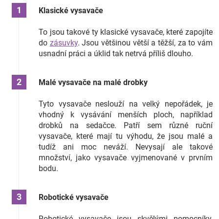
Značky
Klasické vysavače
To jsou takové ty klasické vysavače, které zapojíte
Blog
do
zásuvky
. Jsou většinou větší a těžší, za to vám
usnadní práci a úklid tak netrvá příliš dlouho.
Hračkářství
Malé vysavače na malé drobky
Přihlášení
Tyto vysavače neslouží na velký nepořádek, je
vhodný k vysávání menších ploch, například
drobků na sedačce. Patří sem různé ruční
vysavače, které mají tu výhodu, že jsou malé a
tudíž ani moc neváží. Nevysají ale takové
množství, jako vysavače vyjmenované v prvním
bodu.
Robotické vysavače
Robotické vysavače jsou skvělými pomocníky,