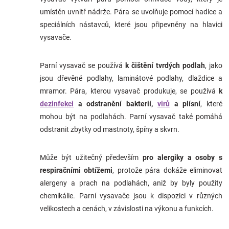
umístěn uvnitř nádrže. Pára se uvolňuje pomocí hadice a
speciálních nástavců, které jsou připevněny na hlavici
vysavače.
Parní vysavač se používá
k čištění tvrdých podlah
, jako
jsou dřevěné podlahy, laminátové podlahy, dlaždice a
mramor. Pára, kterou vysavač produkuje, se používá
k
dezinfekci
a odstranění bakterií,
virů
a plísní
, které
mohou být na podlahách. Parní vysavač také pomáhá
odstranit zbytky od mastnoty, špíny a skvrn.
Může být užitečný především
pro alergiky a osoby s
respiračními obtížemi
, protože pára dokáže eliminovat
alergeny a prach na podlahách, aniž by byly použity
chemikálie. Parní vysavače jsou k dispozici v různých
velikostech a cenách, v závislosti na výkonu a funkcích.