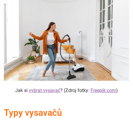
Hračky
a
zábava
pro
děti
Jak si
vybrat vysavač
? (Zdroj fotky:
Freepik.com
)
Těhotenské
oblečení
Typy vysavačů
Novinky