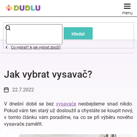
Přejít
na
obsah
Dětské
Hledat
a
Co vybrat? A jak vybrat zboží?
kojenecké
Jak vybrat vysavač?
oblečení
Pokojíček
22.7.2022
V dnešní době se bez
vysavače
neobejdeme snad nikdo.
a
Pokud vám ten starý už dosloužil a chystáte se koupit nový,
v tomto článku vám poradíme, na co se při výběru nového
kojenecká
vysavače zaměřit.
výbava