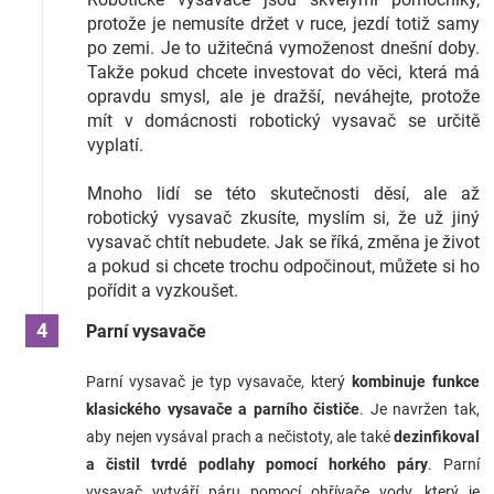
protože je nemusíte držet v ruce, jezdí totiž samy
po zemi. Je to užitečná vymoženost dnešní doby.
Takže pokud chcete investovat do věci, která má
opravdu smysl, ale je dražší, neváhejte, protože
mít v domácnosti robotický vysavač se určitě
vyplatí.
Mnoho lidí se této skutečnosti děsí, ale až
robotický vysavač zkusíte, myslím si, že už jiný
vysavač chtít nebudete. Jak se říká, změna je život
a pokud si chcete trochu odpočinout, můžete si ho
pořídit a vyzkoušet.
Parní vysavače
Parní vysavač je typ vysavače, který
kombinuje funkce
klasického vysavače a parního čističe
. Je navržen tak,
aby nejen vysával prach a nečistoty, ale také
dezinfikoval
a čistil tvrdé podlahy pomocí horkého páry
. Parní
vysavač vytváří páru pomocí ohřívače vody, který je