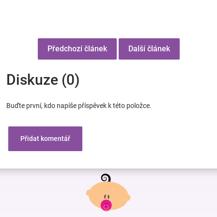
Předchozí článek
Další článek
Diskuze (0)
Buďte první, kdo napíše příspěvek k této položce.
Přidat komentář
Z
á
p
a
t