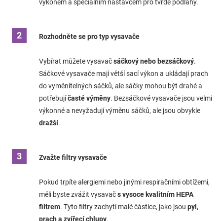
výkonem a speciálním nástavcem pro tvrdé podlahy.
Rozhodněte se pro typ vysavače
Vybírat můžete vysavač
sáčkový nebo bezsáčkový
.
Sáčkové vysavače mají větší sací výkon a ukládají prach
do vyměnitelných sáčků, ale sáčky mohou být drahé a
potřebují
časté výměny
. Bezsáčkové vysavače jsou velmi
výkonné a nevyžadují výměnu sáčků, ale jsou obvykle
dražší
.
Zvažte filtry vysavače
Pokud trpíte alergiemi nebo jinými respiračními obtížemi,
měli byste zvážit vysavač
s vysoce kvalitním HEPA
filtrem
. Tyto filtry zachytí malé částice, jako jsou
pyl,
prach a zvířecí chlupy
.