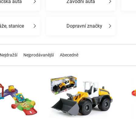
ičská auta
Závodní auta
že, stanice
Dopravní značky
Nejdražší
Nejprodávanější
Abecedně