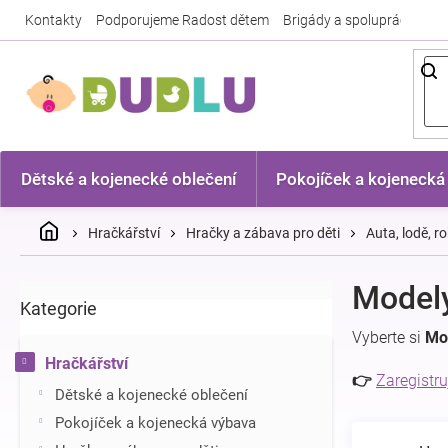
Přejít
Kontakty
Podporujeme Radost dětem
Brigády a spolupráce
Nej
na
obsah
Dětské a kojenecké oblečení
Pokojíček a kojenecká
Domů
Hračkářství
Hračky a zábava pro děti
Auta, lodě, ro
P
Modely
Kategorie
Přeskočit
o
kategorie
s
Vyberte si
Mo
t
Hračkářství
r
👉
Zaregistru
Dětské a kojenecké oblečení
a
n
Pokojíček a kojenecká výbava
n