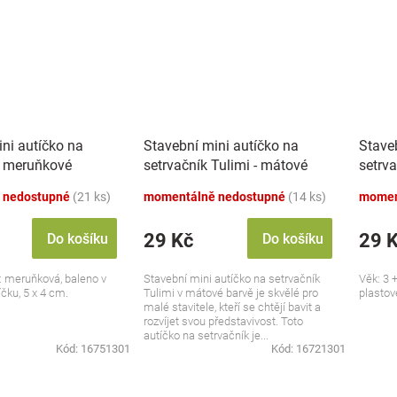
ni autíčko na
Stavební mini autíčko na
Stave
- meruňkové
setrvačník Tulimi - mátové
setrva
 nedostupné
(21 ks)
momentálně nedostupné
(14 ks)
momen
29 Kč
29 
Do košíku
Do košíku
a: meruňková, baleno v
Stavební mini autíčko na setrvačník
Věk: 3 +
čku, 5 x 4 cm.
Tulimi v mátové barvě je skvělé pro
plastov
malé stavitele, kteří se chtějí bavit a
rozvíjet svou představivost. Toto
autíčko na setrvačník je...
Kód:
16751301
Kód:
16721301