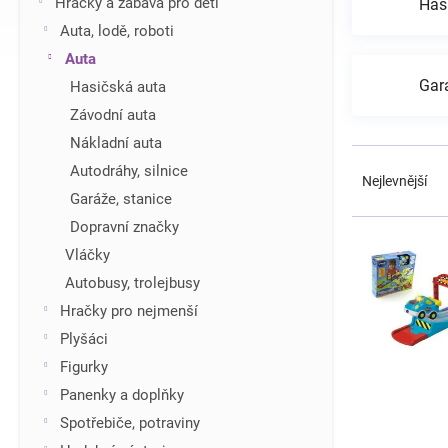
Hračky a zábava pro děti
Has
í
Auta, lodě, roboti
p
Auta
a
n
Gará
Hasičská auta
e
Závodní auta
l
Nákladní auta
Ř
Autodráhy, silnice
a
Nejlevnější
z
Garáže, stanice
e
Dopravní značky
V
n
ý
Vláčky
í
p
Autobusy, trolejbusy
p
i
r
Hračky pro nejmenší
s
o
Plyšáci
p
d
r
Figurky
u
o
Panenky a doplňky
k
d
t
Spotřebiče, potraviny
u
ů