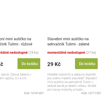
bní mini autíčko na
Stavební mini autíčko na
čník Tulimi - růžové
setrvačník Tulimi - zelené
tálně nedostupné
(19 ks)
momentálně nedostupné
(27 ks)
Kč
29 Kč
Do košíku
Do košíku
, barva: růžová, baleno v
Hledáte roztomilý a zábavný doplněk
ém vajíčku, 5 x 4 cm.
pro svého malého stavitele? Stavební
mini autíčko na setrvačník Tulimi v
zelené barvě je ideální volbou. Skvělé
pro rozvoj motoriky a hodin...
Kód:
16741301
Kód:
16711301