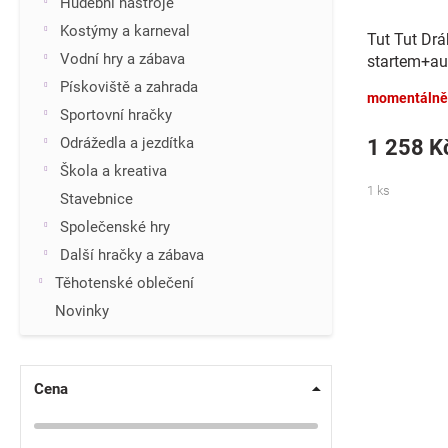
k
Hudební nástroje
t
Kostýmy a karneval
Tut Tut Dr
ů
Vodní hry a zábava
startem+au
baterie se 
Pískoviště a zahrada
momentálně
v
Sportovní hračky
Odrážedla a jezdítka
1 258 K
Škola a kreativa
1 ks
Stavebnice
Společenské hry
Další hračky a zábava
Těhotenské oblečení
Novinky
Cena