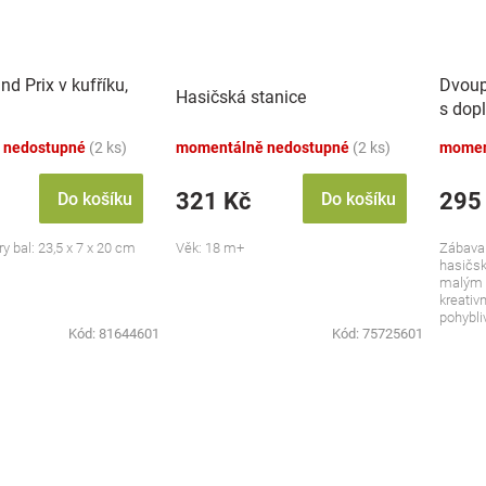
d Prix v kufříku,
Dvoup
Hasičská stanice
s dopl
 nedostupné
(2 ks)
momentálně nedostupné
(2 ks)
momen
321 Kč
295
Do košíku
Do košíku
ry bal: 23,5 x 7 x 20 cm
Věk: 18 m+
Zábava
hasičsk
malým 
kreativn
pohybliv
Kód:
81644601
Kód:
75725601
že...