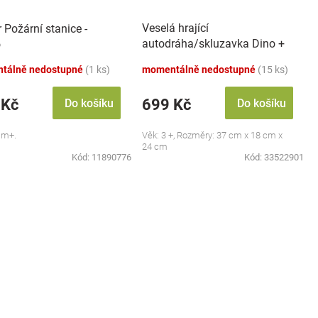
Veselá hrající
 Požární stanice -
autodráha/skluzavka Dino +
o
6 autíček, oranžová
tálně nedostupné
(1 ks)
momentálně nedostupné
(15 ks)
 Kč
699 Kč
Do košíku
Do košíku
 m+.
Věk: 3 +, Rozměry: 37 cm x 18 cm x
24 cm
Kód:
11890776
Kód:
33522901