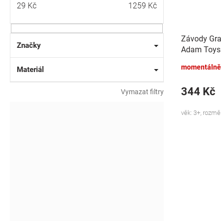
29
Kč
1259
Kč
Závody Gran
Značky
Adam Toys
momentálně
Materiál
344 Kč
Vymazat filtry
věk: 3+, rozmě