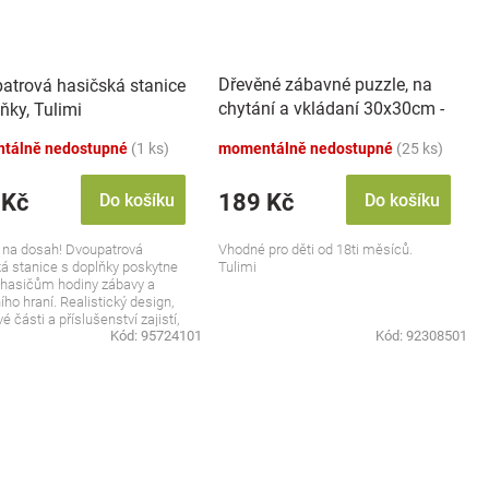
Dřevěné zábavné puzzle, na
atrová hasičská stanice
chytání a vkládaní 30x30cm -
ňky, Tulimi
doprava
tálně nedostupné
(1 ks)
momentálně nedostupné
(25 ks)
 Kč
189 Kč
Do košíku
Do košíku
 na dosah! Dvoupatrová
Vhodné pro děti od 18ti měsíců.
á stanice s doplňky poskytne
Tulimi
hasičům hodiny zábavy a
ího hraní. Realistický design,
é části a příslušenství zajistí,
Kód:
95724101
Kód:
92308501