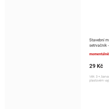
Stavební mi
setrvačník 
momentálně
29 Kč
Věk: 3 +, barv
plastovém vají