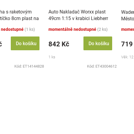
áha s raketovým
Auto Nakladač Worxx plast
Wader
tíčko 8cm plast na
49cm 1:15 v krabici Liebherr
Měst
zvukem se světlem
L538
 nedostupné
(1 ks)
momentálně nedostupné
(2 ks)
momen
č
842 Kč
719
Do košíku
Do košíku
1 ks
Věk: 12
Kód:
ET14144828
Kód:
ET43004612