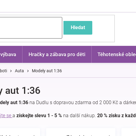
častější dotazy
Hledat
 výbava
Hračky a zábava pro děti
Těhotenské oble
boti
Auta
Modely aut 1:36
 aut 1:36
dely aut 1:36
na Dudlu s dopravou zdarma od 2 000 Kč a dárke
jte se
a
získejte slevu 1 - 5 %
na další nákup.
20 % zisku z kaž