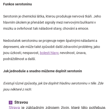
Funkce serotoninu
Značky
Serotonin je chemická látka, kterou produkuje nervová tkáň. Jeho
Blog
hlavním úkolem je přenášet signály mezi nervovými buňkami v
mozku a ovlivňovat tak náladové stavy, chování a emoce.
Hračkářství
Nedostatek serotoninu se projevuje nejen špatnými náladami a
Přihlášení
depresemi, ale může také způsobit další zdravotní problémy, jako
jsou úzkosti, nespavost,
bolesti hlavy
, nevolnost, únava,
podrážděnost a další.
Jak jednoduše a snadno můžeme doplnit serotonin
Existují různé způsoby, jak lze doplnit hladinu serotoninu v těle. Zde
jsou některé z nich:
Stravou
Strava
je základním zdrojem živin, které tělo potřebuje,