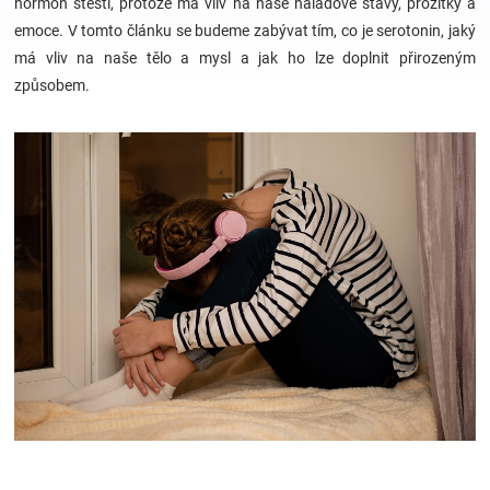
hormon štěstí, protože má vliv na naše náladové stavy, prožitky a
emoce. V tomto článku se budeme zabývat tím, co je serotonin, jaký
Hračky
má vliv na naše tělo a mysl a jak ho lze doplnit přirozeným
způsobem.
a
zábava
pro
děti
Těhotenské
oblečení
Novinky