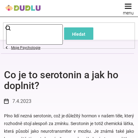
Přejít
na
obsah
Dětské
Hledat
a
Moje Psychologie
kojenecké
Co je to serotonin a jak ho
oblečení
doplnit?
Pokojíček
7.4.2023
a
Plno lidí nezná serotonin, což je důležitý hormon v našem těle, který
kojenecká
rozhodně stojí alespoň za zmínku. Serotonin je totiž chemická látka,
která působí jako neurotransmiter v mozku. Je známá také jako
výbava