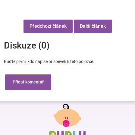
Předchozí článek
Další článek
Diskuze (0)
Buďte první, kdo napíše příspěvek k této položce.
Přidat komentář
Z
á
p
a
t