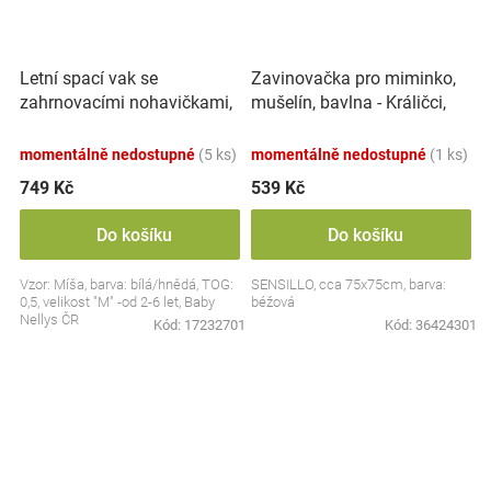
Letní spací vak se
Zavinovačka pro miminko,
zahrnovacími nohavičkami,
mušelín, bavlna - Králičci,
bavlna, Míša - bílý s
béžová
potiskem, M
momentálně nedostupné
(5 ks)
momentálně nedostupné
(1 ks)
749 Kč
539 Kč
Do košíku
Do košíku
Vzor: Míša, barva: bílá/hnědá, TOG:
SENSILLO, cca 75x75cm, barva:
0,5, velikost "M" -od 2-6 let, Baby
béžová
Nellys ČR
Kód:
17232701
Kód:
36424301