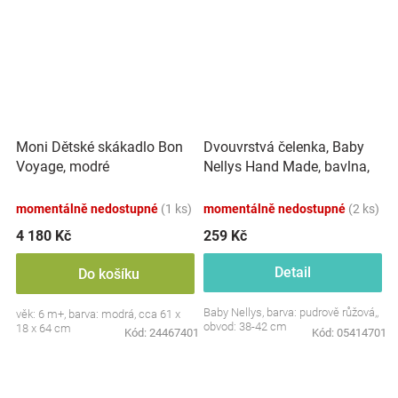
Dvouvrstvá čelenka, Baby
Moni Dětské skákadlo Bon
Nellys Hand Made, bavlna,
Voyage, modré
Korunka STAR - pudrově
růžová, 80/98
momentálně nedostupné
(1 ks)
momentálně nedostupné
(2 ks)
4 180 Kč
259 Kč
Detail
Do košíku
Baby Nellys, barva: pudrově růžová,,
věk: 6 m+, barva: modrá, cca 61 x
obvod: 38-42 cm
18 x 64 cm
Kód:
24467401
Kód:
05414701