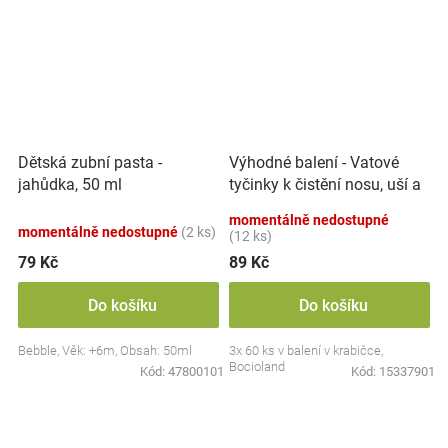
Výhodné balení - Vatové
Dětská zubní pasta -
tyčinky k čistění nosu, uší a
jahůdka, 50 ml
pupíku, 3x 60 ks
momentálně nedostupné
momentálně nedostupné
(2 ks)
(12 ks)
79 Kč
89 Kč
Do košíku
Do košíku
Bebble, Věk: +6m, Obsah: 50ml
3x 60 ks v balení v krabičce,
Bocioland
Kód:
47800101
Kód:
15337901