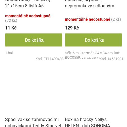
nepromakavý s dlouhým
21x15cm 8 listů A5
rukávem, Jahůdka, červený
momentálně nedostupné
momentálně nedostupné
(2 ks)
(72 ks)
11 Kč
129 Kč
Do košíku
Do košíku
1 bal.
Věk: 6 m+, rozměr: 34 x 34 cm, kat:
BOC0559, barva: červená
Kód:
ET11400403
Kód:
14531901
Spací vak se zahrnovacími
Box na hračky Nellys,
nohavičkami Teddy Star, vel.
HELEN - dub SONOMA