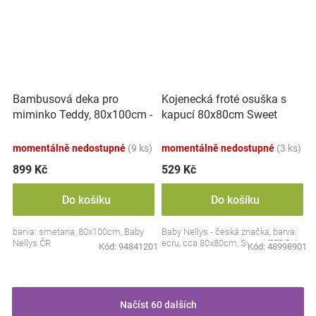
Bambusová deka pro
Kojenecká froté osuška s
miminko Teddy, 80x100cm -
kapucí 80x80cm Sweet
ecru. smetanová
dreams by TEDDY - ecru
momentálně nedostupné
(9 ks)
momentálně nedostupné
(3 ks)
899 Kč
529 Kč
Do košíku
Do košíku
barva: smetana, 80x100cm, Baby
Baby Nellys - česká značka, barva:
Nellys ČR
ecru, cca 80x80cm, Sweet TEDDY
Kód:
94841201
Kód:
48998901
Načíst 60 dalších