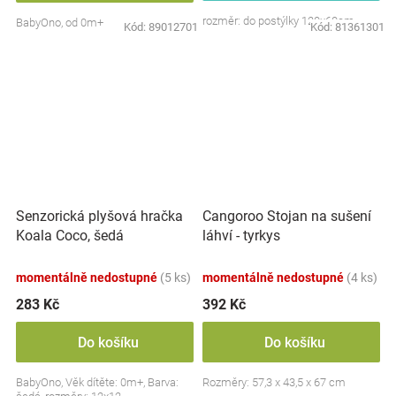
rozměr: do postýlky 120x60cm
BabyOno, od 0m+
Kód:
89012701
Kód:
81361301
Senzorická plyšová hračka
Cangoroo Stojan na sušení
Koala Coco, šedá
láhví - tyrkys
momentálně nedostupné
(5 ks)
momentálně nedostupné
(4 ks)
283 Kč
392 Kč
Do košíku
Do košíku
BabyOno, Věk dítěte: 0m+, Barva:
Rozměry: 57,3 x 43,5 x 67 cm