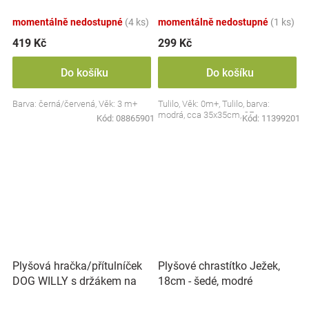
Collection - černá/červená,
BabyOno
momentálně nedostupné
(4 ks)
momentálně nedostupné
(1 ks)
419 Kč
299 Kč
Do košíku
Do košíku
Barva: černá/červená, Věk: 3 m+
Tulilo, Věk: 0m+, Tulilo, barva:
modrá, cca 35x35cm, CE
Kód:
08865901
Kód:
11399201
Plyšová hračka/přítulníček
Plyšové chrastítko Ježek,
DOG WILLY s držákem na
18cm - šedé, modré
dudlík BabyOno, béžový