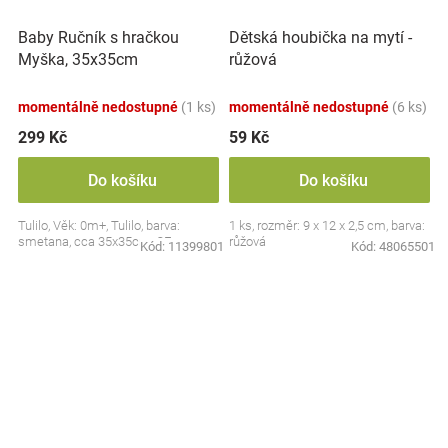
Baby Ručník s hračkou
Dětská houbička na mytí -
Myška, 35x35cm
růžová
momentálně nedostupné
(1 ks)
momentálně nedostupné
(6 ks)
299 Kč
59 Kč
Do košíku
Do košíku
Tulilo, Věk: 0m+, Tulilo, barva:
1 ks, rozměr: 9 x 12 x 2,5 cm, barva:
smetana, cca 35x35cm, CE
růžová
Kód:
11399801
Kód:
48065501