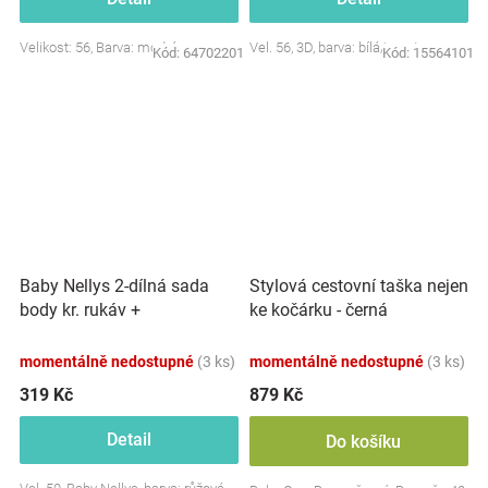
Velikost: 56, Barva: modrá
Vel. 56, 3D, barva: bílá/smetana
Kód:
64702201
Kód:
15564101
Baby Nellys 2-dílná sada
Stylová cestovní taška nejen
body kr. rukáv +
ke kočárku - černá
polodupačky, růžová - Baby
Little Star
momentálně nedostupné
(3 ks)
momentálně nedostupné
(3 ks)
319 Kč
879 Kč
Detail
Do košíku