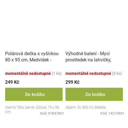
Polárová dečka s vyšívkou
Výhodné balení - Mycí
80 x 95 cm, Medvídek -
prostředek na lahvičky,
růžový
savičky a hračky - 3x 500 ml
momentálně nedostupné
(1 ks)
momentálně nedostupné
(5 ks)
249 Kč
299 Kč
Do košíku
Do košíku
Mamo Tato, barva: růžová, 75 x 90
objem: 3x 500 ml, Bebble
cm.
Kód:
97847801
Kód:
14210901