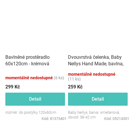
Dvouvrstvá čelenka, Baby
Bavlněné prostěradlo
Nellys Hand Made, bavlna,
60x120cm - krémová
Korunka STAR - smetanová,
momentálně nedostupné
80/98
momentálně nedostupné
(6 ks)
(11 ks)
299 Kč
259 Kč
Detail
Detail
rozměr: do postýlky 120x60cm
Baby Nellys, barva: smetanová,
obvod: 38-42 cm
Kód:
81373401
Kód:
05214301