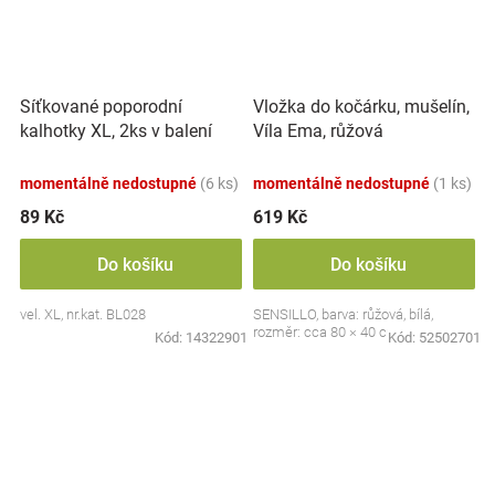
Síťkované poporodní
Vložka do kočárku, mušelín,
kalhotky XL, 2ks v balení
Víla Ema, růžová
momentálně nedostupné
(6 ks)
momentálně nedostupné
(1 ks)
89 Kč
619 Kč
Do košíku
Do košíku
vel. XL, nr.kat. BL028
SENSILLO, barva: růžová, bílá,
rozměr: cca 80 × 40 cm
Kód:
14322901
Kód:
52502701