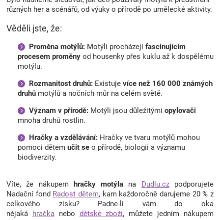
různých her a scénářů, od výuky o přírodě po umělecké aktivity.
Věděli jste, že:
Proměna motýlů:
Motýli procházejí
fascinujícím
procesem proměny
od housenky přes kuklu až k dospělému
motýlu.
Rozmanitost druhů:
Existuje
více než 160 000 známých
druhů
motýlů a nočních můr na celém světě.
Význam v přírodě:
Motýli jsou důležitými
opylovači
mnoha druhů rostlin.
Hračky a vzdělávání:
Hračky ve tvaru motýlů mohou
pomoci dětem
učit se
o přírodě, biologii a významu
biodiverzity.
Víte, že nákupem
hračky motýla
na
Dudlu.cz
podporujete
Nadační fond
Radost dětem
, kam každoročně darujeme 20 % z
celkového zisku? Padne-li vám do oka
nějaká
hračka
nebo
dětské zboží
, můžete jedním nákupem