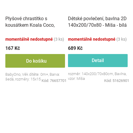
Plyšové chrastítko s
Dětské povlečení, bavlna 2D
kousátkem Koala Coco,
140x200/70x80 - Míša - bílá
šedá
s potiskem
momentálně nedostupné
(3 ks)
momentálně nedostupné
(3 ks)
167 Kč
689 Kč
Detail
Do košíku
rozměr: 140x200/70x80cm, Bavlna,
BabyOno, Věk dítěte: 0m+, Barva:
vzor: Míša
šedá, rozměry: 15x15 cm.
Kód:
76657701
Kód:
51626901