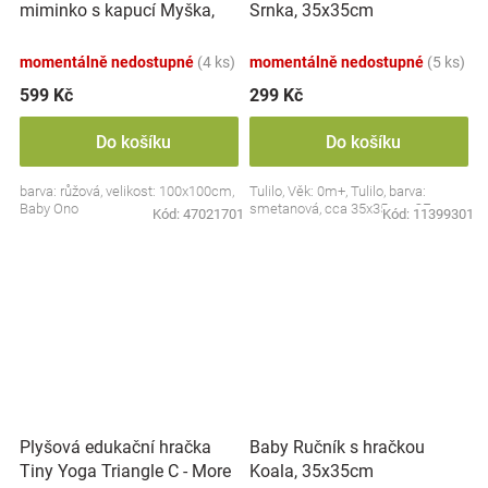
miminko s kapucí Myška,
Srnka, 35x35cm
100x100cm - růžová
momentálně nedostupné
(4 ks)
momentálně nedostupné
(5 ks)
599 Kč
299 Kč
Do košíku
Do košíku
barva: růžová, velikost: 100x100cm,
Tulilo, Věk: 0m+, Tulilo, barva:
Baby Ono
smetanová, cca 35x35cm, CE
Kód:
47021701
Kód:
11399301
Plyšová edukační hračka
Baby Ručník s hračkou
Tiny Yoga Triangle C - More
Koala, 35x35cm