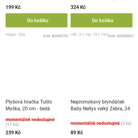
199 Kč
324 Kč
Do košíku
Do košíku
Hippo - bílá
Věk: 3 +, roz. 19 x 19cm
Kód:
86950701
Kód:
92608601
Nepromokavý bryndáček
Plyšová hračka Tulilo
Baby Nellys velký Zebra, 24
Myška, 20 cm - šedá
x 23 cm - růžová
momentálně nedostupné
momentálně nedostupné
(3 ks)
(17 ks)
239 Kč
89 Kč