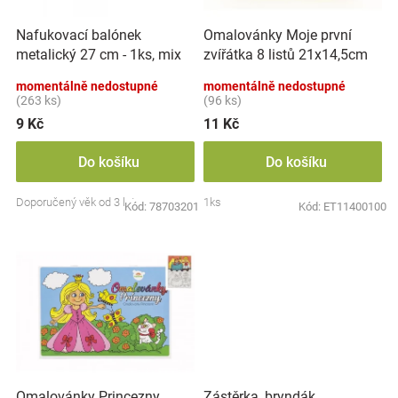
r
t
Značky
o
ů
Nafukovací balónek
Omalovánky Moje první
d
metalický 27 cm - 1ks, mix
zvířátka 8 listů 21x14,5cm
u
Blog
barev
MPZ
k
momentálně nedostupné
momentálně nedostupné
t
(263 ks)
(96 ks)
Hračkářství
ů
9 Kč
11 Kč
Přihlášení
Do košíku
Do košíku
Doporučený věk od 3 let
1ks
Kód:
78703201
Kód:
ET11400100
Zástěrka, bryndák
Omalovánky Princezny