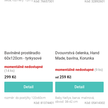
šedá, rozměry: 12x12 cm.
Kód:
76657301
Kód:
32892601
Dvouvrstvá čelenka, Hand
Bavlněné prostěradlo
Made, bavlna, Korunka
60x120cm - tyrkysové
STAR - malinová, 80/98
momentálně nedostupné
momentálně nedostupné
(9 ks)
(14 ks)
299 Kč
259 Kč
od
Detail
Detail
rozměr: do postýlky 120x60cm
Baby Nellys, barva: malinová,
obvod: 38-42 cm
Kód:
81374401
Kód:
05414302