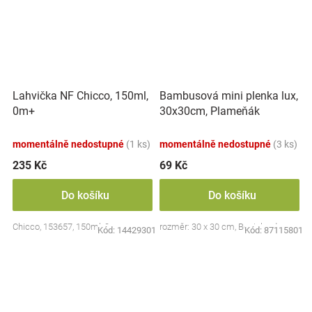
Lahvička NF Chicco, 150ml,
Bambusová mini plenka lux,
0m+
30x30cm, Plameňák
momentálně nedostupné
(1 ks)
momentálně nedostupné
(3 ks)
235 Kč
69 Kč
Do košíku
Do košíku
Chicco, 153657, 150ml, 0m+
rozměr: 30 x 30 cm, Bocioland
Kód:
14429301
Kód:
87115801