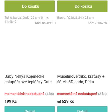
Do košíku
Do košíku
Tulilo, barva: šedá, 20 cm, 0 m+,
Barva: Růžová, 24 x 23 cm
11/4840
Kód:
85989801
Kód:
23652601
Baby Nellys Kojenecké
Mušelínové triko, kraťasy +
chlupáčkové tepláčky Cute
šátek, 3D sada, Pírka
Bunny - modré
Z&amp;Z, bílá/smetana
momentálně nedostupné
(4 ks)
momentálně nedostupné
(3 ks)
199 Kč
629 Kč
od
Detail
Detail