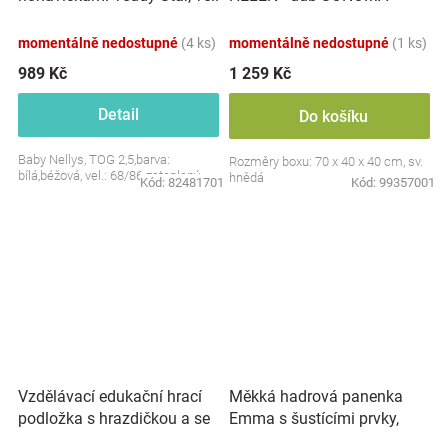
S, 68/86
momentálně nedostupné
(4 ks)
momentálně nedostupné
(1 ks)
989 Kč
1 259 Kč
Detail
Do košíku
Baby Nellys, TOG 2,5,barva:
Rozměry boxu: 70 x 40 x 40 cm, sv.
bílá,béžová, vel.: 68/86 zateplený
hnědá
Kód:
82481701
Kód:
99357001
Vzdělávací edukační hrací
Měkká hadrová panenka
podložka s hrazdičkou a se
Emma s šustícími prvky,
zvuky, Safari
modrá