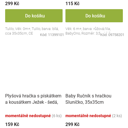
299 Kč
115 Kč
Do košíku
Do košíku
Tulilo, Věk: 0m+, Tulilo, barva: bílá,
Věk: 6 m+, barva: růžová/lila,
cca 35x35cm, CE
BabyOno, Rozměr: 3,5 x 10,5 cm
Kód:
11399101
Kód:
09758201
Plyšová hračka s pískátkem
Baby Ručník s hračkou
a kousátkem Ježek - šedá,
Sluníčko, 35x35cm
modrá
momentálně nedostupné
(6 ks)
momentálně nedostupné
(2 ks)
159 Kč
299 Kč