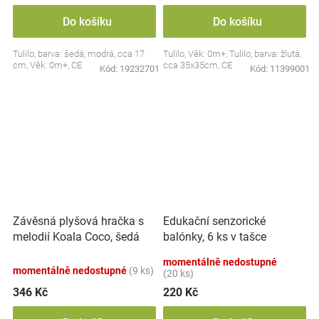
Do košíku
Do košíku
Tulilo, barva: šedá, modrá, cca 17
Tulilo, Věk: 0m+, Tulilo, barva: žlutá,
cm, Věk: 0m+, CE
cca 35x35cm, CE
Kód:
19232701
Kód:
11399001
Závěsná plyšová hračka s
Edukační senzorické
melodií Koala Coco, šedá
balónky, 6 ks v tašce
momentálně nedostupné
momentálně nedostupné
(9 ks)
(20 ks)
346 Kč
220 Kč