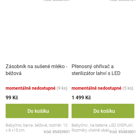
Přenosný ohřívač a
Zásobník na sušené mléko -
sterilizátor lahví s LED
béžová
displejem, bílý
momentálně nedostupné
(9 ks)
momentálně nedostupné
(5 ks)
99 Kč
1 499 Kč
Do košíku
Do košíku
BabyOno, barva: béžová, rozměr: 12
BabyOno , na baterie, LED DISPLAY,
x 8 x15 cm
Rozměry včetně obalu: 19 x 13 cm.
Kód:
85453901
Kód:
85483801