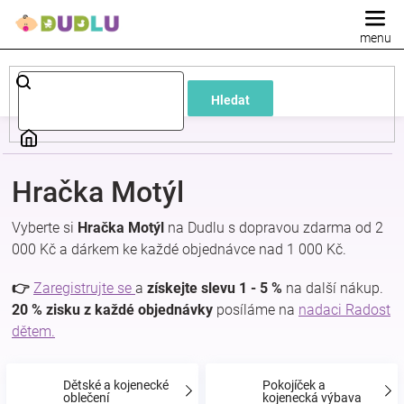
Přejít
na
obsah
Dětské
Hledat
a
kojenecké
Hračka Motýl
oblečení
Vyberte si
Hračka Motýl
na Dudlu s dopravou zdarma od 2
000 Kč a dárkem ke každé objednávce nad 1 000 Kč.
Pokojíček
👉
Zaregistrujte se
a
získejte slevu 1 - 5 %
na další nákup.
a
20 % zisku z každé objednávky
posíláme na
nadaci Radost
dětem.
kojenecká
Dětské a kojenecké
Pokojíček a
oblečení
kojenecká výbava
výbava