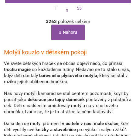
S
1
55
t
r
O
á
3263
položek celkem
v
n
l
k
Nahoru
á
o
d
v
a
á
c
Motýlí kouzlo v dětském pokoji
n
í
í
p
Ve světě dětských hraček se občas objeví něco, co přináší
r
trochu magie
do každodenní rutiny. Nedávno se to stalo u nás,
v
když děti dostaly
barevného plyšového motýla
, který se stal v
k
mžiku jejich oblíbenou hračkou.
y
v
Náš nový motýlí kamarád se stal centrem pozornosti, když byl
ý
použit jako
dekorace pro tajný domeček
postavený z polštářů a
p
dek. Děti s nadšením umisťovaly motýla na vrchol svého
i
domečku, tváříc se, že je to strážce tajného království.
s
u
Další den se motýl proměnil
v učitele v naší malé školce
, kde
děti využily své
knížky a stavebnice
pro výuku "malých žáků".
Bylo nádherné sledovat, jak děti používaly motýla k předstírání