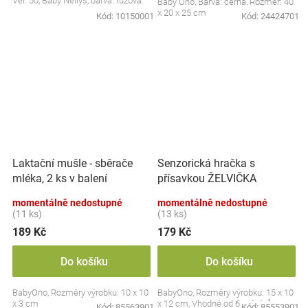
Vel. 50, Baby Nellys, barva: růžová
Baby Ono, Barva: černá, Rozměr: 40
x 20 x 25 cm
Kód:
10150001
Kód:
24424701
Laktační mušle - sběrače
Senzorická hračka s
mléka, 2 ks v balení
přísavkou ŽELVIČKA
momentálně nedostupné
momentálně nedostupné
(11 ks)
(13 ks)
189 Kč
179 Kč
Do košíku
Do košíku
BabyOno, Rozměry výrobku: 10 x 10
BabyOno, Rozměry výrobku: 15 x 10
x 3 cm
x 12 cm, Vhodné od 6 měsíců
Kód:
85563901
Kód:
85553901