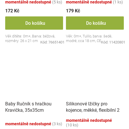
momentálně nedostupné
(5 ks)
momentálně nedostupné
(1 ks)
172 Kč
179 Kč
Do košíku
Do košíku
Věk dítěte: 0m+, Barva: béžová,
Věk: 0m+, Tulilo, barva: šedé,
rozměry: 26 x 21 cm
modré, cca 18 cm, CE
Kód:
76651401
Kód:
11420801
Silikonové lžičky pro
Baby Ručník s hračkou
kojence, měkké, flexibilní 2
Kravička, 35x35cm
ks, růžová/lila
momentálně nedostupné
momentálně nedostupné
(3 ks)
(10 ks)