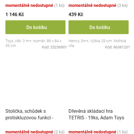
momentálně nedostupné
(1 ks)
momentálně nedostupné
(3 ks)
1 146 Kč
439 Kč
Do košíku
Do košíku
Toyz, Věk: 0 m+, rozměr: 89 x 84 x
Hencz, 0m+, Výška 29 cm. Mořská
55 cm
víla
Kód:
25236901
Kód:
86381201
Stolička, schůdek s
Dřevěná skládací hra
protiskluzovou funkcí -
TETRIS - 19ks, Adam Toys
Hippo - bílá
momentálně nedostupné
(2 ks)
momentálně nedostupné
(1 ks)