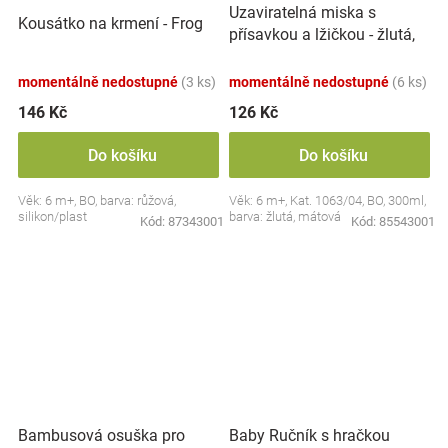
Uzaviratelná miska s
Kousátko na krmení - Frog
přísavkou a lžičkou - žlutá,
mátová
momentálně nedostupné
(3 ks)
momentálně nedostupné
(6 ks)
146 Kč
126 Kč
Do košíku
Do košíku
Věk: 6 m+, BO, barva: růžová,
Věk: 6 m+, Kat. 1063/04, BO, 300ml,
silikon/plast
barva: žlutá, mátová
Kód:
87343001
Kód:
85543001
Bambusová osuška pro
Baby Ručník s hračkou