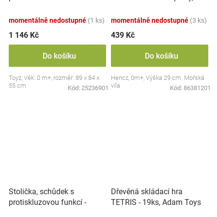
zvuky, Safari
modrá
momentálně nedostupné
(1 ks)
momentálně nedostupné
(3 ks)
1 146 Kč
439 Kč
Do košíku
Do košíku
Toyz, Věk: 0 m+, rozměr: 89 x 84 x
Hencz, 0m+, Výška 29 cm. Mořská
55 cm
víla
Kód:
25236901
Kód:
86381201
Stolička, schůdek s
Dřevěná skládací hra
protiskluzovou funkcí -
TETRIS - 19ks, Adam Toys
Hippo - bílá