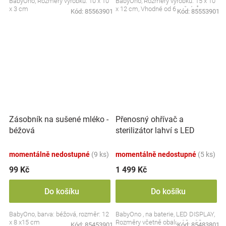
BabyOno, Rozměry výrobku: 10 x 10
BabyOno, Rozměry výrobku: 15 x 10
x 3 cm
x 12 cm, Vhodné od 6 měsíců
Kód:
85563901
Kód:
85553901
Přenosný ohřívač a
Zásobník na sušené mléko -
sterilizátor lahví s LED
béžová
displejem, bílý
momentálně nedostupné
(9 ks)
momentálně nedostupné
(5 ks)
99 Kč
1 499 Kč
Do košíku
Do košíku
BabyOno, barva: béžová, rozměr: 12
BabyOno , na baterie, LED DISPLAY,
x 8 x15 cm
Rozměry včetně obalu: 19 x 13 cm.
Kód:
85453901
Kód:
85483801