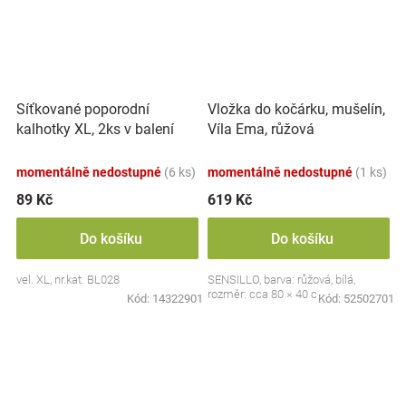
Síťkované poporodní
Vložka do kočárku, mušelín,
kalhotky XL, 2ks v balení
Víla Ema, růžová
momentálně nedostupné
(6 ks)
momentálně nedostupné
(1 ks)
89 Kč
619 Kč
Do košíku
Do košíku
vel. XL, nr.kat. BL028
SENSILLO, barva: růžová, bílá,
rozměr: cca 80 × 40 cm
Kód:
14322901
Kód:
52502701