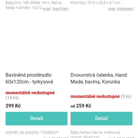
BabyOno, Věk dítěte: 0m+, Barva:
Rozměry: 57,3 x 43,5 x 67 cm
šedá, rozměry: 12x12 cm.
Kód:
76657301
Kód:
32892601
Dvouvrstvá čelenka, Hand
Bavlněné prostěradlo
Made, bavlna, Korunka
60x120cm - tyrkysové
STAR - malinová, 80/98
momentálně nedostupné
momentálně nedostupné
(9 ks)
(14 ks)
299 Kč
259 Kč
od
Detail
Detail
rozměr: do postýlky 120x60cm
Baby Nellys, barva: malinová,
obvod: 38-42 cm