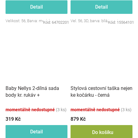
Detail
Detail
Velikost: 56, Barva: modrá
Vel. 56, 3D, barva: bílá/smetana
Kód:
64702201
Kód:
15564101
Baby Nellys 2-dílná sada
Stylová cestovní taška nejen
body kr. rukáv +
ke kočárku - černá
polodupačky, růžová - Baby
Little Star
momentálně nedostupné
(3 ks)
momentálně nedostupné
(3 ks)
319 Kč
879 Kč
Detail
Do košíku