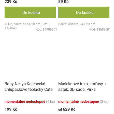
239 Kč
89 Kč
Do košíku
Do košíku
Tulilo, barva: šedá, 20 cm, 0 m+,
Barva: Růžová, 24 x 23 cm
11/4840
Kód:
85989801
Kód:
23652601
Baby Nellys Kojenecké
Mušelínové triko, kraťasy +
chlupáčkové tepláčky Cute
šátek, 3D sada, Pírka
Bunny - modré
Z&amp;Z, bílá/smetana
momentálně nedostupné
(4 ks)
momentálně nedostupné
(3 ks)
199 Kč
629 Kč
od