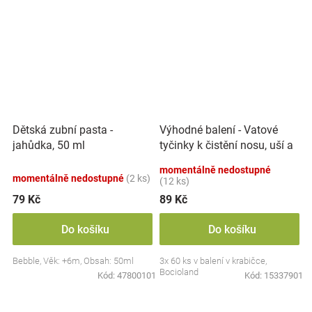
Výhodné balení - Vatové
Dětská zubní pasta -
tyčinky k čistění nosu, uší a
jahůdka, 50 ml
pupíku, 3x 60 ks
momentálně nedostupné
momentálně nedostupné
(2 ks)
(12 ks)
79 Kč
89 Kč
Do košíku
Do košíku
Bebble, Věk: +6m, Obsah: 50ml
3x 60 ks v balení v krabičce,
Bocioland
Kód:
47800101
Kód:
15337901