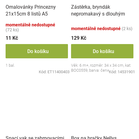
Zástěrka, bryndák
Omalovánky Princezny
nepromakavý s dlouhým
21x15cm 8 listů A5
rukávem, Jahůdka, červený
momentálně nedostupné
momentálně nedostupné
(2 ks)
(72 ks)
11 Kč
129 Kč
Do košíku
Do košíku
1 bal.
Věk: 6 m+, rozměr: 34 x 34 cm, kat:
BOC0559, barva: červená
Kód:
ET11400403
Kód:
14531901
Spací vak se zahrnovacími
Box na hračky Nellys,