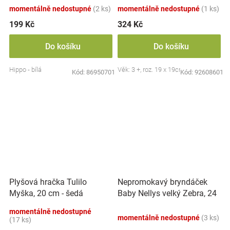
momentálně nedostupné
(2 ks)
momentálně nedostupné
(1 ks)
199 Kč
324 Kč
Do košíku
Do košíku
Hippo - bílá
Věk: 3 +, roz. 19 x 19cm
Kód:
86950701
Kód:
92608601
Nepromokavý bryndáček
Plyšová hračka Tulilo
Baby Nellys velký Zebra, 24
Myška, 20 cm - šedá
x 23 cm - růžová
momentálně nedostupné
momentálně nedostupné
(3 ks)
(17 ks)