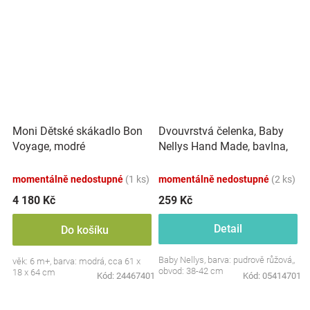
Dvouvrstvá čelenka, Baby
Moni Dětské skákadlo Bon
Nellys Hand Made, bavlna,
Voyage, modré
Korunka STAR - pudrově
růžová, 80/98
momentálně nedostupné
(1 ks)
momentálně nedostupné
(2 ks)
4 180 Kč
259 Kč
Detail
Do košíku
Baby Nellys, barva: pudrově růžová,,
věk: 6 m+, barva: modrá, cca 61 x
obvod: 38-42 cm
18 x 64 cm
Kód:
24467401
Kód:
05414701