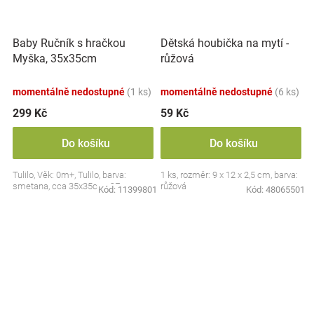
Baby Ručník s hračkou
Dětská houbička na mytí -
Myška, 35x35cm
růžová
momentálně nedostupné
(1 ks)
momentálně nedostupné
(6 ks)
299 Kč
59 Kč
Do košíku
Do košíku
Tulilo, Věk: 0m+, Tulilo, barva:
1 ks, rozměr: 9 x 12 x 2,5 cm, barva:
smetana, cca 35x35cm, CE
růžová
Kód:
11399801
Kód:
48065501