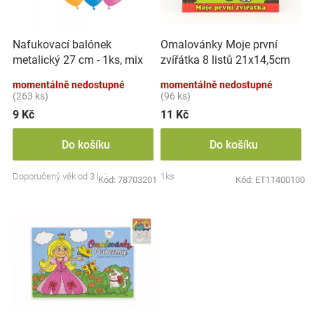
p
k
Značky
r
t
o
ů
Nafukovací balónek
Omalovánky Moje první
d
Blog
metalický 27 cm - 1ks, mix
zvířátka 8 listů 21x14,5cm
u
barev
MPZ
k
momentálně nedostupné
momentálně nedostupné
Hračkářství
t
(263 ks)
(96 ks)
ů
9 Kč
11 Kč
Přihlášení
Do košíku
Do košíku
Doporučený věk od 3 let
1ks
Kód:
78703201
Kód:
ET11400100