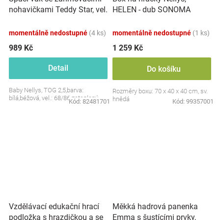
nohavičkami Teddy Star, vel.
HELEN - dub SONOMA
S, 68/86
momentálně nedostupné
(4 ks)
momentálně nedostupné
(1 ks)
989 Kč
1 259 Kč
Detail
Do košíku
Baby Nellys, TOG 2,5,barva:
Rozměry boxu: 70 x 40 x 40 cm, sv.
bílá,béžová, vel.: 68/86 zateplený
hnědá
Kód:
82481701
Kód:
99357001
Vzdělávací edukační hrací
Měkká hadrová panenka
podložka s hrazdičkou a se
Emma s šustícími prvky,