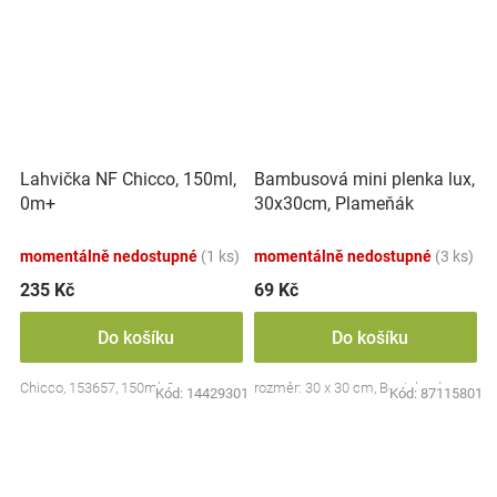
Lahvička NF Chicco, 150ml,
Bambusová mini plenka lux,
0m+
30x30cm, Plameňák
momentálně nedostupné
(1 ks)
momentálně nedostupné
(3 ks)
235 Kč
69 Kč
Do košíku
Do košíku
Chicco, 153657, 150ml, 0m+
rozměr: 30 x 30 cm, Bocioland
Kód:
14429301
Kód:
87115801