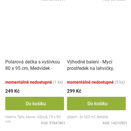
Polárová dečka s vyšívkou
Výhodné balení - Mycí
80 x 95 cm, Medvídek -
prostředek na lahvičky,
růžový
savičky a hračky - 3x 500 ml
momentálně nedostupné
(1 ks)
momentálně nedostupné
(5 ks)
249 Kč
299 Kč
Do košíku
Do košíku
Mamo Tato, barva: růžová, 75 x 90
objem: 3x 500 ml, Bebble
cm.
Kód:
97847801
Kód:
14210901