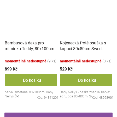
Bambusová deka pro
Kojenecká froté osuška s
miminko Teddy, 80x100cm -
kapucí 80x80cm Sweet
ecru. smetanová
dreams by TEDDY - ecru
momentálně nedostupné
(9 ks)
momentálně nedostupné
(3 ks)
899 Kč
529 Kč
Do košíku
Do košíku
barva: smetana, 80x100cm, Baby
Baby Nellys - česká značka, barva:
Nellys ČR
ecru, cca 80x80cm, Sweet TEDDY
Kód:
94841201
Kód:
48998901