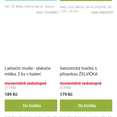
Vel. 50, Baby Nellys, barva: růžová
Baby Ono, Barva: černá, Rozměr: 40
x 20 x 25 cm
Kód:
10150001
Kód:
24424701
Laktační mušle - sběrače
Senzorická hračka s
mléka, 2 ks v balení
přísavkou ŽELVIČKA
momentálně nedostupné
momentálně nedostupné
(11 ks)
(13 ks)
189 Kč
179 Kč
Do košíku
Do košíku