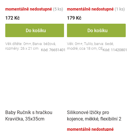
dudlík BabyOno, béžový
momentálně nedostupné
(5 ks)
momentálně nedostupné
(1 ks)
172 Kč
179 Kč
Do košíku
Do košíku
Věk dítěte: 0m+, Barva: béžová,
Věk: 0m+, Tulilo, barva: šedé,
rozměry: 26 x 21 cm
modré, cca 18 cm, CE
Kód:
76651401
Kód:
11420801
Silikonové lžičky pro
Baby Ručník s hračkou
kojence, měkké, flexibilní 2
Kravička, 35x35cm
ks, růžová/lila
momentálně nedostupné