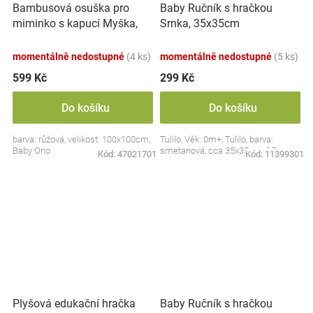
Bambusová osuška pro
Baby Ručník s hračkou
miminko s kapucí Myška,
Srnka, 35x35cm
100x100cm - růžová
momentálně nedostupné
(4 ks)
momentálně nedostupné
(5 ks)
599 Kč
299 Kč
Do košíku
Do košíku
barva: růžová, velikost: 100x100cm,
Tulilo, Věk: 0m+, Tulilo, barva:
Baby Ono
smetanová, cca 35x35cm, CE
Kód:
47021701
Kód:
11399301
Plyšová edukační hračka
Baby Ručník s hračkou