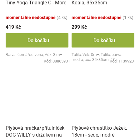
Tiny Yoga Triangle C - More
Koala, 35x35cm
Collection - černá/červená,
BabyOno
momentálně nedostupné
(4 ks)
momentálně nedostupné
(1 ks)
419 Kč
299 Kč
Do košíku
Do košíku
Barva: černá/červená, Věk: 3 m+
Tulilo, Věk: 0m+, Tulilo, barva:
modrá, cca 35x35cm, CE
Kód:
08865901
Kód:
11399201
Plyšová hračka/přítulníček
Plyšové chrastítko Ježek,
DOG WILLY s držákem na
18cm - šedé, modré