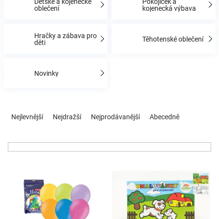
Dětské a kojenecké
Pokojíček a
oblečení
kojenecká výbava
Hračky
Hračky a zábava pro
Těhotenské oblečení
děti
a
Novinky
zábava
pro
Ř
a
Nejlevnější
Nejdražší
Nejprodávanější
Abecedně
z
děti
e
n
Těhotenské
í
V
p
oblečení
ý
r
p
o
i
d
Novinky
s
u