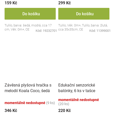
159 Kč
299 Kč
Do košíku
Do košíku
Tulilo, barva: šedá, modrá, cca 17
Tulilo, Věk: 0m+, Tulilo, barva: žlutá,
cm, Věk: 0m+, CE
cca 35x35cm, CE
Kód:
19232701
Kód:
11399001
Závěsná plyšová hračka s
Edukační senzorické
melodií Koala Coco, šedá
balónky, 6 ks v tašce
momentálně nedostupné
momentálně nedostupné
(9 ks)
(20 ks)
346 Kč
220 Kč