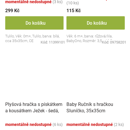
momentálně nedostupné
(3 ks)
(10 ks)
299 Kč
115 Kč
Do košíku
Do košíku
Tulilo, Věk: 0m+, Tulilo, barva: bílá,
Věk: 6 m+, barva: růžová/lila,
cca 35x35cm, CE
BabyOno, Rozměr: 3,5 x 10,5 cm
Kód:
11399101
Kód:
09758201
Plyšová hračka s pískátkem
Baby Ručník s hračkou
a kousátkem Ježek - šedá,
Sluníčko, 35x35cm
modrá
momentálně nedostupné
(6 ks)
momentálně nedostupné
(2 ks)