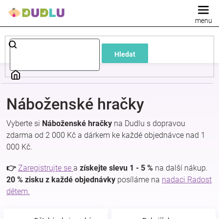
Přejít
na
obsah
Dětské
Hledat
a
kojenecké
Náboženské hračky
oblečení
Vyberte si
Náboženské hračky
na Dudlu s dopravou
zdarma od 2 000 Kč a dárkem ke každé objednávce nad 1
Pokojíček
000 Kč.
a
👉
Zaregistrujte se
a
získejte slevu 1 - 5 %
na další nákup.
20 % zisku z každé objednávky
posíláme na
nadaci Radost
dětem.
kojenecká
výbava