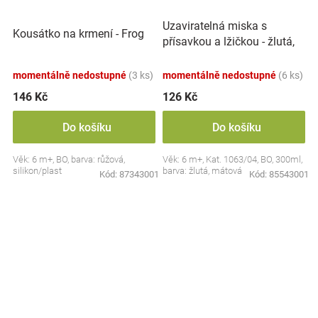
Uzaviratelná miska s
Kousátko na krmení - Frog
přísavkou a lžičkou - žlutá,
mátová
momentálně nedostupné
(3 ks)
momentálně nedostupné
(6 ks)
146 Kč
126 Kč
Do košíku
Do košíku
Věk: 6 m+, BO, barva: růžová,
Věk: 6 m+, Kat. 1063/04, BO, 300ml,
silikon/plast
barva: žlutá, mátová
Kód:
87343001
Kód:
85543001