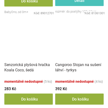
Detail
Do košíku
rozměr: do postýlky 120x60cm
BabyOno, od 0m+
Kód:
89012701
Kód:
81361301
Senzorická plyšová hračka
Cangoroo Stojan na sušení
Koala Coco, šedá
láhví - tyrkys
momentálně nedostupné
(5 ks)
momentálně nedostupné
(4 ks)
283 Kč
392 Kč
Do košíku
Do košíku