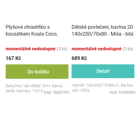
Plyšové chrastítko s
Dětské povlečení, bavlna 2D
kousátkem Koala Coco,
140x200/70x80 - Míša - bílá
šedá
s potiskem
momentálně nedostupné
(3 ks)
momentálně nedostupné
(3 ks)
167 Kč
689 Kč
Detail
Do košíku
rozměr: 140x200/70x80cm, Bavlna,
BabyOno, Věk dítěte: 0m+, Barva:
vzor: Míša
šedá, rozměry: 15x15 cm.
Kód:
76657701
Kód:
51626901