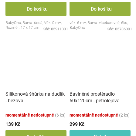
Do košíku
Do košíku
BabyOno, Barva: šedá, Věk: 0 m+,
věk: 6 m+, Barva: vícebarevné, 6ks,
Rozměr: 17 x 17 cm.
BabyOno
Kód:
85911301
Kód:
85736001
Silikonová šňůrka na dudlík
Bavlněné prostěradlo
- béžová
60x120cm - petrolejová
momentálně nedostupné
(6 ks)
momentálně nedostupné
(2 ks)
139 Kč
299 Kč