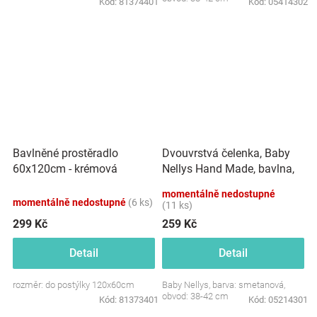
Kód:
81374401
Kód:
05414302
Dvouvrstvá čelenka, Baby
Bavlněné prostěradlo
Nellys Hand Made, bavlna,
60x120cm - krémová
Korunka STAR - smetanová,
momentálně nedostupné
80/98
momentálně nedostupné
(6 ks)
(11 ks)
299 Kč
259 Kč
Detail
Detail
rozměr: do postýlky 120x60cm
Baby Nellys, barva: smetanová,
obvod: 38-42 cm
Kód:
81373401
Kód:
05214301