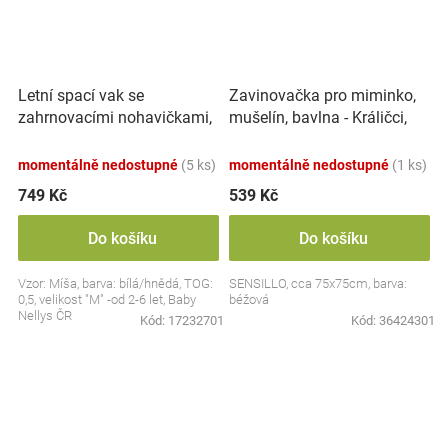
Letní spací vak se
Zavinovačka pro miminko,
zahrnovacími nohavičkami,
mušelín, bavlna - Králičci,
bavlna, Míša - bílý s
béžová
potiskem, M
momentálně nedostupné
(5 ks)
momentálně nedostupné
(1 ks)
749 Kč
539 Kč
Do košíku
Do košíku
Vzor: Míša, barva: bílá/hnědá, TOG:
SENSILLO, cca 75x75cm, barva:
0,5, velikost "M" -od 2-6 let, Baby
béžová
Nellys ČR
Kód:
17232701
Kód:
36424301