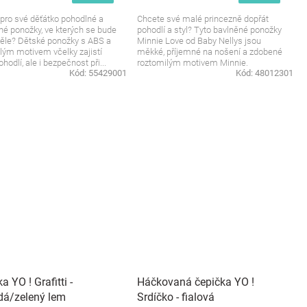
pro své děťátko pohodlné a
Chcete své malé princezně dopřát
é ponožky, ve kterých se bude
pohodlí a styl? Tyto bavlněné ponožky
kvěle? Dětské ponožky s ABS a
Minnie Love od Baby Nellys jsou
lým motivem včelky zajistí
měkké, příjemné na nošení a zdobené
hodlí, ale i bezpečnost při...
roztomilým motivem Minnie.
Kód:
55429001
Kód:
48012301
Perfektní...
a YO ! Grafitti -
Háčkovaná čepička YO !
dá/zelený lem
Srdíčko - fialová