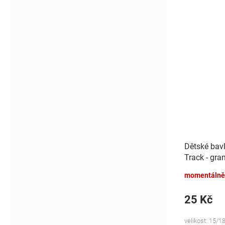
Dětské bav
Track - gra
momentálně
25 Kč
velikost: 15/18