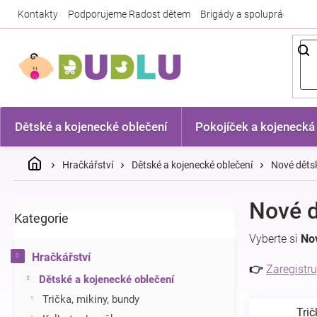
Přejít
Kontakty
Podporujeme Radost dětem
Brigády a spolupráce
Nej
na
obsah
Dětské a kojenecké oblečení
Pokojíček a kojenecká
Domů
Hračkářství
Dětské a kojenecké oblečení
Nové dětsk
P
Nové d
Kategorie
Přeskočit
o
kategorie
s
Vyberte si
No
t
Hračkářství
r
👉
Zaregistru
Dětské a kojenecké oblečení
a
n
Trička, mikiny, bundy
Trič
n