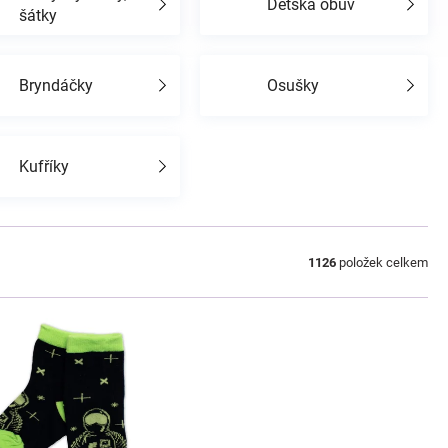
Dětská obuv
šátky
Bryndáčky
Osušky
Kufříky
1126
položek celkem