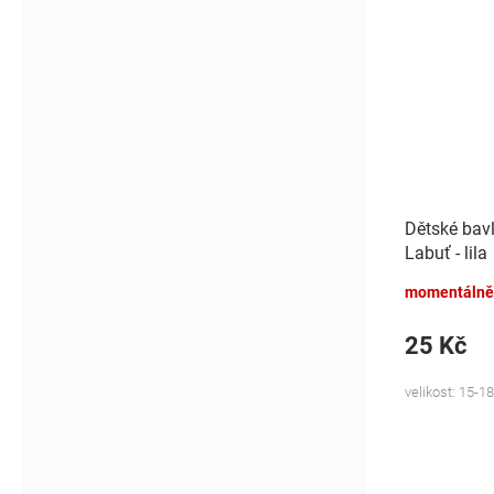
Dětské bav
Labuť - lila
momentálně
25 Kč
velikost: 15-18,