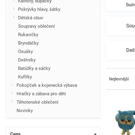
Kalhoty, dupačky
bun
í
Pokrývky hlavy, šátky
p
Dětská obuv
a
n
Sou
Soupravy oblečení
e
Rukavičky
l
Bryndáčky
Deš
Osušky
Deštníky
Batůžky a sáčky
Ř
Kufříky
a
Nejlevnější
z
Pokojíček a kojenecká výbava
e
V
Hračky a zábava pro děti
n
ý
Těhotenské oblečení
í
p
p
Novinky
i
r
s
o
p
d
r
Cena