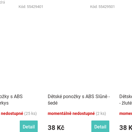
drá
Kód:
55429401
Kód:
55429501
ožky s ABS
Dětské ponožky s ABS Slůně -
Dětsk
yrkys
šedé
- žluté
 nedostupné
(25 ks)
momentálně nedostupné
(2 ks)
momen
38 Kč
38 
Detail
Detail