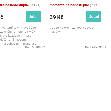
tálně nedostupné
(20 ks)
momentálně nedostupné
(7 ks)
Kč
39 Kč
Detail
Detail
 YO! Grafitti v tmavě šedé
Vel. 38-40 cm - označuje obvod
s zeleným lemem je skvélým
hlavičky
m pro každodenní nošení
 děťátka. S moderním
em a pohodlným materiálem
Kód:
68908001
Kód:
68909301
ka nejen...