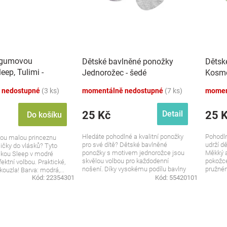
 gumovou
Dětské bavlněné ponožky
Dětsk
eep, Tulimi -
Jednorožec - šedé
Kosmo
 nedostupné
(3 ks)
momentálně nedostupné
(7 ks)
momen
25 Kč
25 
Detail
Do košíku
Hledáte pohodlné a kvalitní ponožky
Pohodln
vou malou princeznu
pro své dítě? Dětské bavlněné
udrží d
ičky do vlásků? Tyto
ponožky s motivem jednorožce jsou
Měkký a
kou Sleep v modré
skvělou volbou pro každodenní
pokožce
ektní volbou. Praktické,
nošení. Díky vysokému podílu bavlny
pružném
kouzla! Barva: modrá,...
jsou...
Kód:
22354301
Kód:
55420101