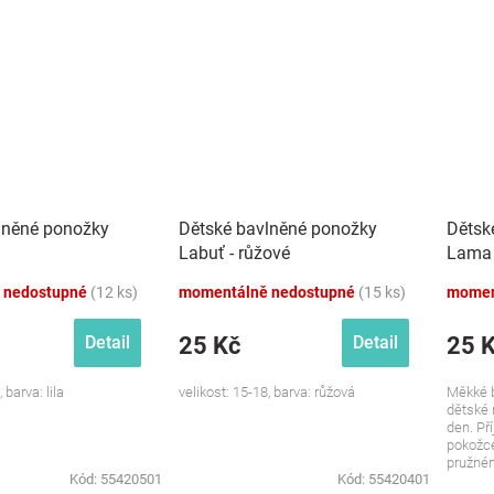
lněné ponožky
Dětské bavlněné ponožky
Dětsk
Labuť - růžové
Lama 
 nedostupné
(12 ks)
momentálně nedostupné
(15 ks)
momen
25 Kč
25 
Detail
Detail
 barva: lila
velikost: 15-18, barva: růžová
Měkké b
dětské 
den. Př
pokožce
pružném
Kód:
55420501
Kód:
55420401