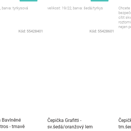
, barva: tyrkysová
velikost: 19/22, barva: šedá/tyrkys
Chcete 
bezpečn
cítit s
roztomi
nejen po
Kód:
55428401
Kód:
55428601
s Bavlněné
Čepička Grafitti -
Čepičk
tros - tmavě
sv.šedá/oranžový lem
tm.še