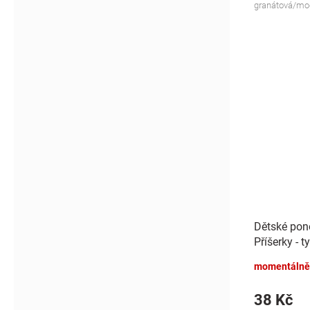
granátová/mo
Dětské pon
Příšerky - t
momentálně
38 Kč