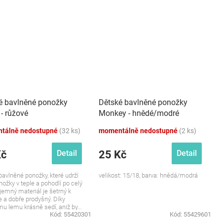
é bavlněné ponožky
Dětské bavlněné ponožky
- růžové
Monkey - hnědé/modré
tálně nedostupné
(32 ks)
momentálně nedostupné
(2 ks)
Kč
25 Kč
Detail
Detail
avlněné ponožky, které udrží
velikost: 15/18, barva: hnědá/modrá
nožky v teple a pohodlí po celý
íjemný materiál je šetrný k
 a dobře prodyšný. Díky
u lemu krásně sedí, aniž by...
Kód:
55420301
Kód:
55429601