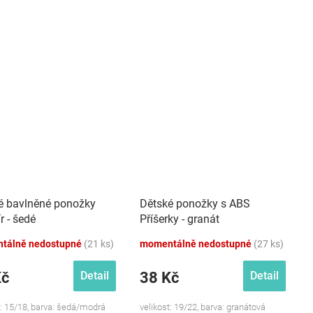
é bavlněné ponožky
Dětské ponožky s ABS
r - šedé
Příšerky - granát
tálně nedostupné
(21 ks)
momentálně nedostupné
(27 ks)
Kč
38 Kč
Detail
Detail
t: 15/18, barva: šedá/modrá
velikost: 19/22, barva: granátová