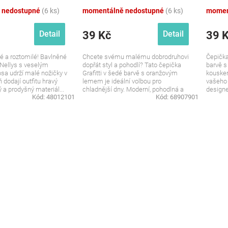
 nedostupné
(6 ks)
momentálně nedostupné
(6 ks)
momen
39 Kč
39 
Detail
Detail
é a roztomilé! Bavlněné
Chcete svému malému dobrodruhovi
Čepička
Nellys s veselým
dopřát styl a pohodlí? Tato čepička
barvě 
sa udrží malé nožičky v
Grafitti v šedé barvě s oranžovým
kouske
 dodají outfitu hravý
lemem je ideální volbou pro
vašeho
a prodyšný materiál...
chladnější dny. Moderní, pohodlná a
design
Kód:
48012101
Kód:
68907901
plná...
je čepič