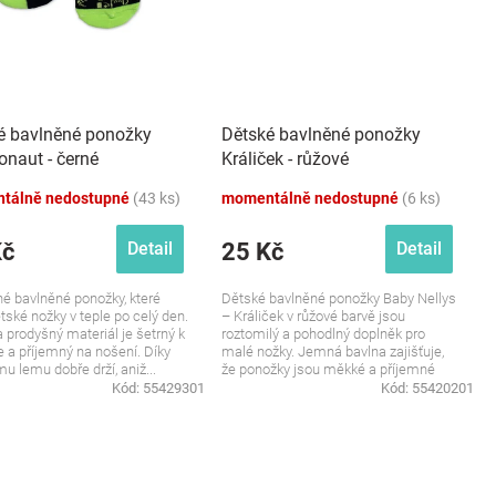
é bavlněné ponožky
Dětské bavlněné ponožky
naut - černé
Králiček - růžové
tálně nedostupné
(43 ks)
momentálně nedostupné
(6 ks)
Kč
25 Kč
Detail
Detail
é bavlněné ponožky, které
Dětské bavlněné ponožky Baby Nellys
ětské nožky v teple po celý den.
– Králiček v růžové barvě jsou
 prodyšný materiál je šetrný k
roztomilý a pohodlný doplněk pro
 a příjemný na nošení. Díky
malé nožky. Jemná bavlna zajišťuje,
u lemu dobře drží, aniž...
že ponožky jsou měkké a příjemné
na...
Kód:
55429301
Kód:
55420201