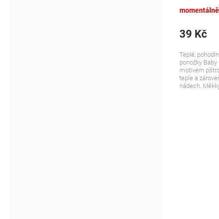
růžové
momentálně
39 Kč
Teplé, pohodln
ponožky Baby 
motivem pštro
teple a zároveň
nádech. Měkký 