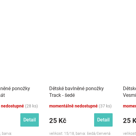
lněné ponožky
Dětské bavlněné ponožky
Dětsk
nát
Track - šedé
Vesmí
 nedostupné
(28 ks)
momentálně nedostupné
(37 ks)
momen
25 Kč
25 
Detail
Detail
, barva:
velikost: 15/18, barva: šedá/červená
velikos