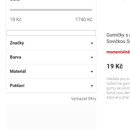
u
o
k
d
t
u
19
Kč
1740
Kč
ů
k
t
Gumičky s
ů
Sovičkou Sl
Značky
modré, 2 ks
momentálně
Barva
19 Kč
Materiál
Hledáte pro s
roztomilé gum
Pohlaví
gumy se sovič
barvě jsou perf
stylové a plné 
Vymazat filtry