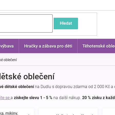
častější dotazy
Hledat
 výbava
Hračky a zábava pro děti
Těhotenské oble
é oblečení
ětské oblečení
vé dětské oblečení
na Dudlu s dopravou zdarma od 2 000 Kč a 
jte se
a
získejte slevu 1 - 5 %
na další nákup.
20 % zisku z kaž
ka, mikiny,