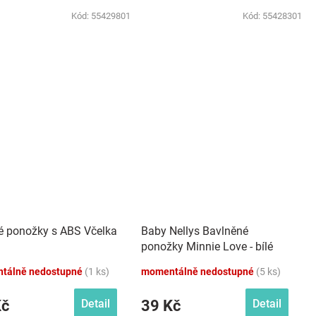
Kód:
55429801
Kód:
55428301
é ponožky s ABS Včelka
Baby Nellys Bavlněné
ponožky Minnie Love - bílé
tálně nedostupné
(1 ks)
momentálně nedostupné
(5 ks)
Kč
39 Kč
Detail
Detail