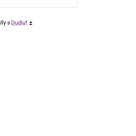
íly s
Dudlu
! ⏫