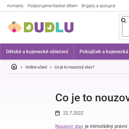
Přejít
Kontakty
Podporujeme Radost dětem
Brigády a spolupráce
Nej
na
obsah
Dětské a kojenecké oblečení
Pokojíček a kojenecká
Domů
Online učení
Co je to nouzový stav?
Co je to nouzo
22.7.2022
Nouzový stav
je mimořádný právní r