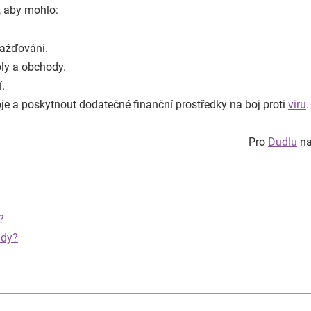
, aby mohlo:
mažďování.
oly a obchody.
.
oje a poskytnout dodatečné finanční prostředky na boj proti
viru
.
Pro
Dudlu
na
?
udy?