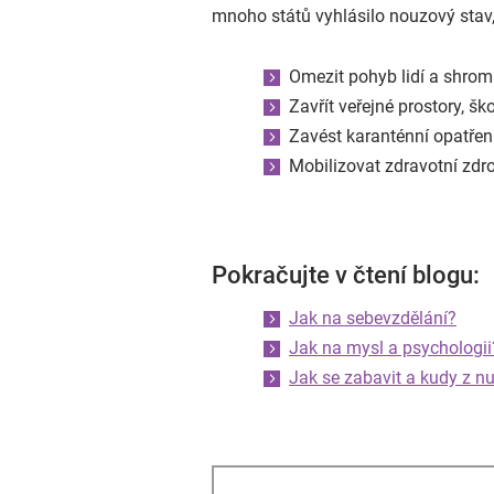
mnoho států vyhlásilo nouzový stav
Omezit pohyb lidí a shro
Zavřít veřejné prostory, šk
Zavést karanténní opatření
Mobilizovat zdravotní zdr
Pokračujte v čtení blogu:
Jak na sebevzdělání?
Jak na mysl a psychologii
Jak se zabavit a kudy z n