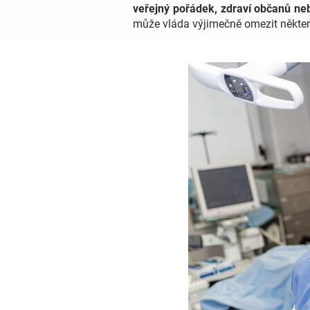
veřejný pořádek, zdraví občanů ne
může vláda výjimečně omezit někte