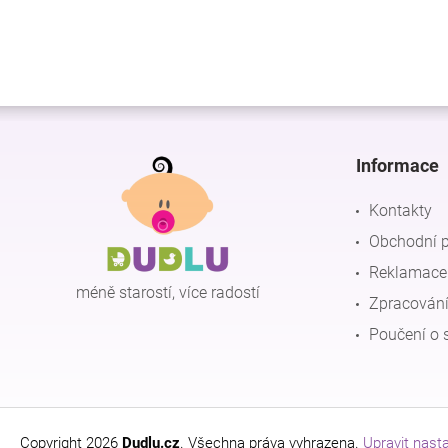
Z
á
p
Informace
a
t
Kontakty
í
Obchodní 
Reklamace 
méně starostí, více radostí
Zpracování
Poučení o 
Copyright 2026
Dudlu.cz
. Všechna práva vyhrazena.
Upravit nast