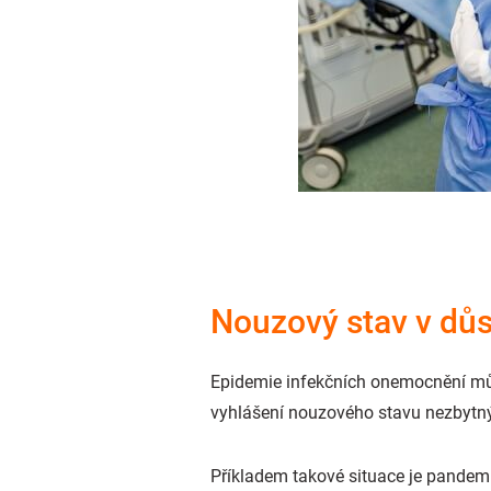
Nouzový stav v dů
Epidemie infekčních onemocnění můž
vyhlášení nouzového stavu nezbytným
Příkladem takové situace je pandemie