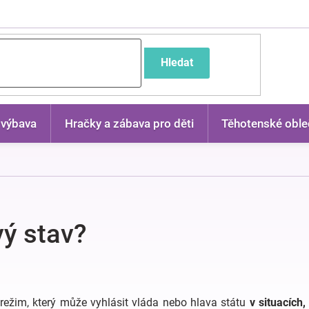
častější dotazy
Hledat
 výbava
Hračky a zábava pro děti
Těhotenské oble
vý stav?
ežim, který může vyhlásit vláda nebo hlava státu
v situacích,