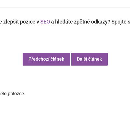
 zlepšit pozice v
SEO
a hledáte zpětné odkazy? Spojte s
Předchozí článek
Další článek
této položce.