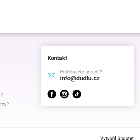
Kontakt
Potřebujete poradit?
info@dudlu.cz
p?
azy?
Vytvořil Shoptet