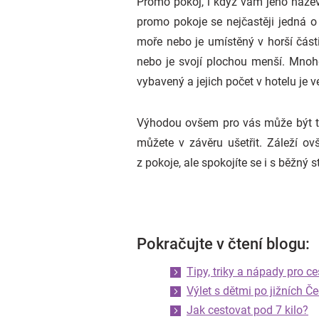
Promo pokoj, i když vám jeho název
promo pokoje se nejčastěji jedná 
moře nebo je umístěný v horší část
nebo je svojí plochou menší. Mnoh
vybavený a jejich počet v hotelu je 
Výhodou ovšem pro vás může být to
můžete v závěru ušetřit. Záleží o
z pokoje, ale spokojíte se i s běžný
Pokračujte v čtení blogu:
Tipy, triky a nápady pro c
Výlet s dětmi po jižních Č
Jak cestovat pod 7 kilo?