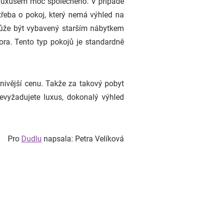
s luxusem moc společného. V případě
řeba o pokoj, který nemá výhled na
 může být vybavený starším nábytkem
ra. Tento typ pokojů je standardně
ivější cenu. Takže za takový pobyt
evyžadujete luxus, dokonalý výhled
Pro
Dudlu
napsala: Petra Velíková