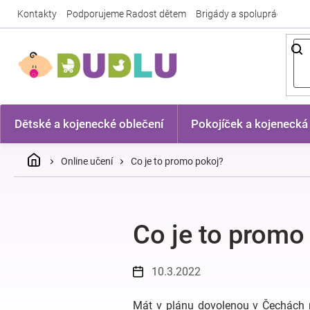
Přejít
Kontakty
Podporujeme Radost dětem
Brigády a spolupráce
Nej
na
obsah
Dětské a kojenecké oblečení
Pokojíček a kojenecká
Domů
Online učení
Co je to promo pokoj?
Co je to promo
10.3.2022
Mát v plánu dovolenou v Čechách ne