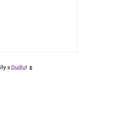
íly s
Dudlu
! ⏫