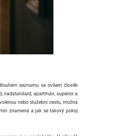
 V dlouhém seznamu se ovšem člověk
d, nadstandard, apartmán, superior a
dovolenou nebo služební cestu, možná
ermín znamená a jak se takový pokoj