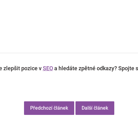
 zlepšit pozice v
SEO
a hledáte zpětné odkazy? Spojte s
Předchozí článek
Další článek