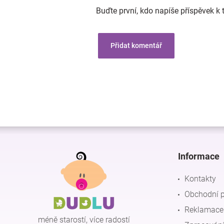
Buďte první, kdo napíše příspěvek k 
Přidat komentář
Z
á
p
Informace
a
t
Kontakty
í
Obchodní 
Reklamace 
méně starostí, více radostí