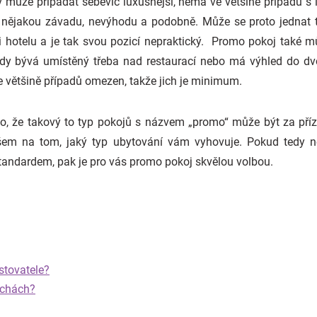
 může připadat sebevíc luxusnější, nemá ve většině případů 
o nějakou závadu, nevýhodu a podobně. Může se proto jednat t
i hotelu a je tak svou pozicí nepraktický. Promo pokoj také
dy bývá umístěný třeba nad restaurací nebo má výhled do dvo
ve většině případů omezen, takže jich je minimum.
, že takový to typ pokojů s názvem „promo“ může být za přízn
všem na tom, jaký typ ubytování vám vyhovuje. Pokud tedy n
 standardem, pak je pro vás promo pokoj skvělou volbou.
estovatele?
echách?