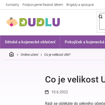
Přejít
Kontakty
Podporujeme Radost dětem
Brigády a spolupráce
Nej
na
obsah
Dětské a kojenecké oblečení
Pokojíček a kojenecká
Domů
Online učení
Co je velikost UNI?
Co je velikost 
10.6.2022
Rádi se oblékáte do pěkného oblečen