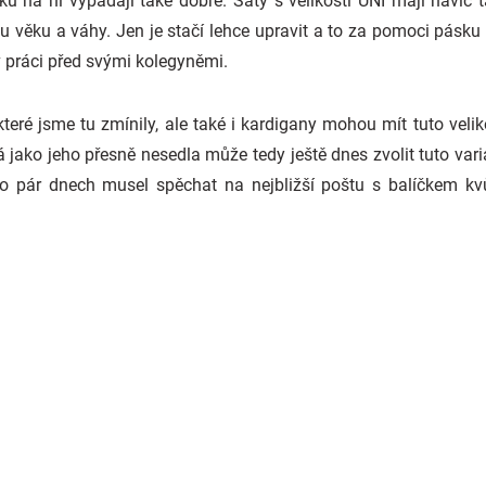
sku na ní vypadají také dobře. Šaty s velikostí UNI mají navíc 
lu věku a váhy. Jen je stačí lehce upravit a to za pomoci pásku
v práci před svými kolegyněmi.
teré jsme tu zmínily, ale také i kardigany mohou mít tuto velik
á jako jeho přesně nesedla může tedy ještě dnes zvolit tuto vari
 po pár dnech musel spěchat na nejbližší poštu s balíčkem kvůl