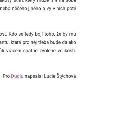
takový střih, který může mít na sobě
 nebo něčeho jiného a vy v nich poté
ost. Kdo se tedy bojí toho, že by mu
antu, která pro něj třeba bude daleko
i vrácení špatně zvolené velikosti.
Pro
Dudlu
napsala: Lucie Štýchová