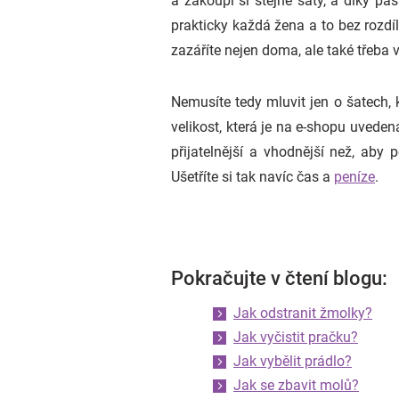
a zakoupí si stejné šaty, a díky pá
prakticky každá žena a to bez rozdí
zazáříte nejen doma, ale také třeba 
Nemusíte tedy mluvit jen o šatech, k
velikost, která je na e-shopu uveden
přijatelnější a vhodnější než, aby
Ušetříte si tak navíc čas a
peníze
.
Pokračujte v čtení blogu:
Jak odstranit žmolky?
Jak vyčistit pračku?
Jak vybělit prádlo?
Jak se zbavit molů?