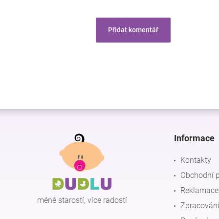
Přidat komentář
Z
á
p
Informace
a
t
Kontakty
í
Obchodní 
Reklamace 
méně starostí, více radostí
Zpracování