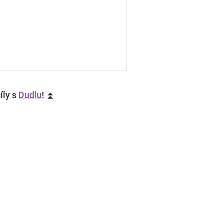
íly s
Dudlu
! ⏫