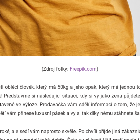
(Zdroj fotky:
Freepik.com
)
ti obléci člověk, který má 50kg a jeho opak, který má jednou to
! Představme si následující situaci, kdy si vy jako žena půjde
stavené ve výloze. Prodavačka vám sdělí informaci o tom, že je 
ětí vám přinese luxusní pásek a vy si tak díky němu stáhnete ša
roké, ale sedí vám naprosto skvěle. Po chvíli přijde jiná zákazni