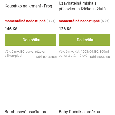
Uzaviratelná miska s
Kousátko na krmení - Frog
přísavkou a lžičkou - žlutá,
mátová
momentálně nedostupné
(3 ks)
momentálně nedostupné
(6 ks)
146 Kč
126 Kč
Do košíku
Do košíku
Věk: 6 m+, BO, barva: růžová,
Věk: 6 m+, Kat. 1063/04, BO, 300ml,
silikon/plast
barva: žlutá, mátová
Kód:
87343001
Kód:
85543001
Bambusová osuška pro
Baby Ručník s hračkou