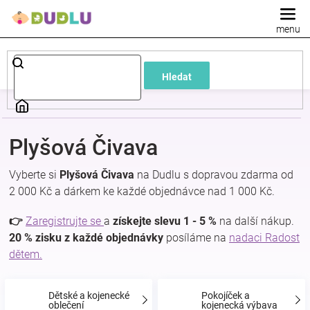
Přejít
na
obsah
Dětské
Hledat
a
kojenecké
Plyšová Čivava
oblečení
Vyberte si
Plyšová Čivava
na Dudlu s dopravou zdarma od
2 000 Kč a dárkem ke každé objednávce nad 1 000 Kč.
Pokojíček
👉
Zaregistrujte se
a
získejte slevu 1 - 5 %
na další nákup.
a
20 % zisku z každé objednávky
posíláme na
nadaci Radost
dětem.
kojenecká
Dětské a kojenecké
Pokojíček a
oblečení
kojenecká výbava
výbava