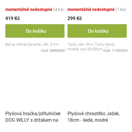
Collection - černá/červená,
BabyOno
momentálně nedostupné
(4 ks)
momentálně nedostupné
(1 ks)
419 Kč
299 Kč
Do košíku
Do košíku
Barva: černá/červená, Věk: 3 m+
Tulilo, Věk: 0m+, Tulilo, barva:
modrá, cca 35x35cm, CE
Kód:
08865901
Kód:
11399201
Plyšová hračka/přítulníček
Plyšové chrastítko Ježek,
DOG WILLY s držákem na
18cm - šedé, modré
dudlík BabyOno, béžový