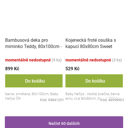
Bambusová deka pro
Kojenecká froté osuška s
miminko Teddy, 80x100cm -
kapucí 80x80cm Sweet
ecru. smetanová
dreams by TEDDY - ecru
momentálně nedostupné
(9 ks)
momentálně nedostupné
(3 ks)
899 Kč
529 Kč
Do košíku
Do košíku
barva: smetana, 80x100cm, Baby
Baby Nellys - česká značka, barva:
Nellys ČR
ecru, cca 80x80cm, Sweet TEDDY
Kód:
94841201
Kód:
48998901
Načíst 60 dalších