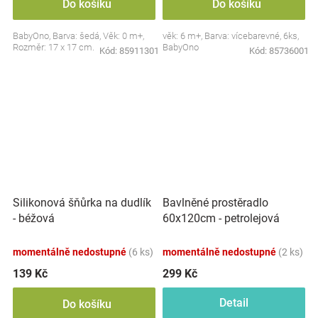
Do košíku
Do košíku
BabyOno, Barva: šedá, Věk: 0 m+,
věk: 6 m+, Barva: vícebarevné, 6ks,
Rozměr: 17 x 17 cm.
BabyOno
Kód:
85911301
Kód:
85736001
Silikonová šňůrka na dudlík
Bavlněné prostěradlo
- béžová
60x120cm - petrolejová
momentálně nedostupné
(6 ks)
momentálně nedostupné
(2 ks)
139 Kč
299 Kč
Detail
Do košíku