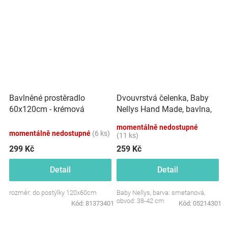
Dvouvrstvá čelenka, Baby
Bavlněné prostěradlo
Nellys Hand Made, bavlna,
60x120cm - krémová
Korunka STAR - smetanová,
momentálně nedostupné
80/98
momentálně nedostupné
(6 ks)
(11 ks)
299 Kč
259 Kč
Detail
Detail
rozměr: do postýlky 120x60cm
Baby Nellys, barva: smetanová,
obvod: 38-42 cm
Kód:
81373401
Kód:
05214301