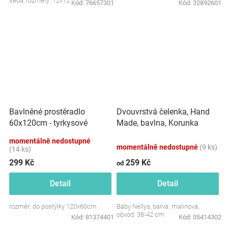
šedá, rozměry: 12x12 cm.
Kód:
76657301
Kód:
32892601
Dvouvrstvá čelenka, Hand
Bavlněné prostěradlo
Made, bavlna, Korunka
60x120cm - tyrkysové
STAR - malinová, 80/98
momentálně nedostupné
momentálně nedostupné
(9 ks)
(14 ks)
299 Kč
259 Kč
od
Detail
Detail
rozměr: do postýlky 120x60cm
Baby Nellys, barva: malinová,
obvod: 38-42 cm
Kód:
81374401
Kód:
05414302