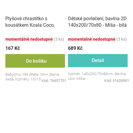
Plyšové chrastítko s
Dětské povlečení, bavlna 2D
kousátkem Koala Coco,
140x200/70x80 - Míša - bílá
šedá
s potiskem
momentálně nedostupné
(3 ks)
momentálně nedostupné
(3 ks)
167 Kč
689 Kč
Detail
Do košíku
rozměr: 140x200/70x80cm, Bavlna,
BabyOno, Věk dítěte: 0m+, Barva:
vzor: Míša
šedá, rozměry: 15x15 cm.
Kód:
76657701
Kód:
51626901