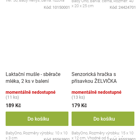
Vel. 50, Baby Nellys, barva: růžová
Baby Ono, Barva: černá, Rozměr: 40
x 20 x 25 cm
Kód:
10150001
Kód:
24424701
Laktační mušle - sběrače
Senzorická hračka s
mléka, 2 ks v balení
přísavkou ŽELVIČKA
momentálně nedostupné
momentálně nedostupné
(11 ks)
(13 ks)
189 Kč
179 Kč
Do košíku
Do košíku
BabyOno, Rozměry výrobku: 10 x 10
BabyOno, Rozměry výrobku: 15 x 10
x 3 cm
x 12 cm, Vhodné od 6 měsíců
Kód:
85563901
Kód:
85553901