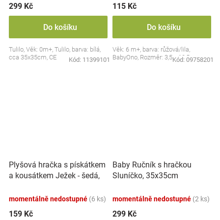
299 Kč
115 Kč
Do košíku
Do košíku
Tulilo, Věk: 0m+, Tulilo, barva: bílá,
Věk: 6 m+, barva: růžová/lila,
cca 35x35cm, CE
BabyOno, Rozměr: 3,5 x 10,5 cm
Kód:
11399101
Kód:
09758201
Plyšová hračka s pískátkem
Baby Ručník s hračkou
a kousátkem Ježek - šedá,
Sluníčko, 35x35cm
modrá
momentálně nedostupné
(6 ks)
momentálně nedostupné
(2 ks)
159 Kč
299 Kč