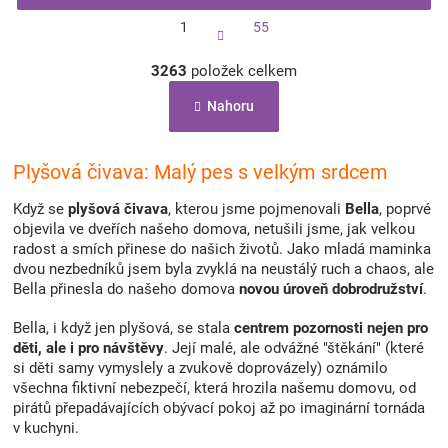
S
1
55
t
r
O
á
3263
položek celkem
v
n
l
k
Nahoru
á
o
d
v
a
á
c
Plyšová čivava: Malý pes s velkým srdcem
n
í
í
p
Když se
plyšová čivava
, kterou jsme pojmenovali
Bella
, poprvé
r
objevila ve dveřích našeho domova, netušili jsme, jak velkou
v
radost a smích přinese do našich životů. Jako mladá maminka
k
dvou nezbedníků jsem byla zvyklá na neustálý ruch a chaos, ale
y
Bella přinesla do našeho domova
novou úroveň dobrodružství
.
v
ý
Bella, i když jen plyšová, se stala
centrem pozornosti nejen pro
p
děti, ale i pro návštěvy
. Její malé, ale odvážné "štěkání" (které
i
si děti samy vymyslely a zvukově doprovázely) oznámilo
s
všechna fiktivní nebezpečí, která hrozila našemu domovu, od
u
pirátů přepadávajících obývací pokoj až po imaginární tornáda
v kuchyni.