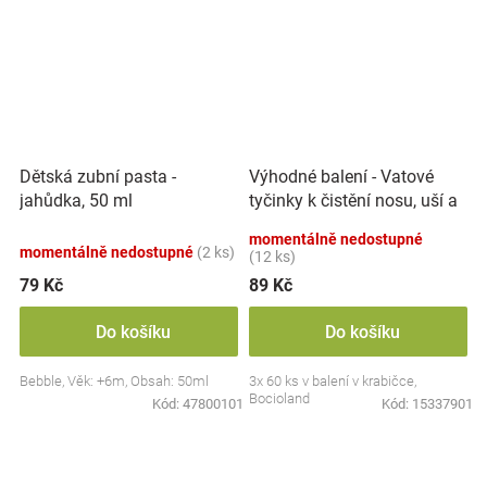
Výhodné balení - Vatové
Dětská zubní pasta -
tyčinky k čistění nosu, uší a
jahůdka, 50 ml
pupíku, 3x 60 ks
momentálně nedostupné
momentálně nedostupné
(2 ks)
(12 ks)
79 Kč
89 Kč
Do košíku
Do košíku
Bebble, Věk: +6m, Obsah: 50ml
3x 60 ks v balení v krabičce,
Bocioland
Kód:
47800101
Kód:
15337901