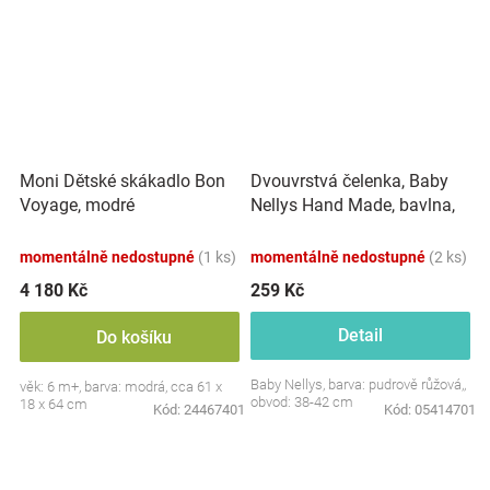
Dvouvrstvá čelenka, Baby
Moni Dětské skákadlo Bon
Nellys Hand Made, bavlna,
Voyage, modré
Korunka STAR - pudrově
růžová, 80/98
momentálně nedostupné
(1 ks)
momentálně nedostupné
(2 ks)
4 180 Kč
259 Kč
Detail
Do košíku
Baby Nellys, barva: pudrově růžová,,
věk: 6 m+, barva: modrá, cca 61 x
obvod: 38-42 cm
18 x 64 cm
Kód:
24467401
Kód:
05414701