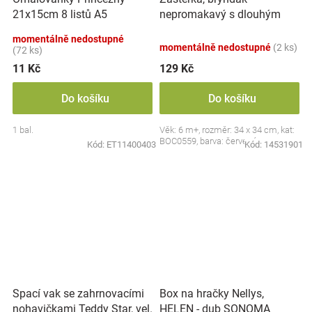
nepromakavý s dlouhým
21x15cm 8 listů A5
rukávem, Jahůdka, červený
momentálně nedostupné
momentálně nedostupné
(2 ks)
(72 ks)
11 Kč
129 Kč
Do košíku
Do košíku
1 bal.
Věk: 6 m+, rozměr: 34 x 34 cm, kat:
BOC0559, barva: červená
Kód:
ET11400403
Kód:
14531901
Spací vak se zahrnovacími
Box na hračky Nellys,
nohavičkami Teddy Star, vel.
HELEN - dub SONOMA