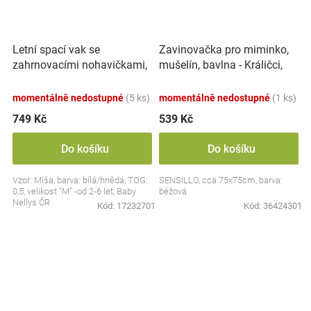
Letní spací vak se
Zavinovačka pro miminko,
zahrnovacími nohavičkami,
mušelín, bavlna - Králičci,
bavlna, Míša - bílý s
béžová
potiskem, M
momentálně nedostupné
(5 ks)
momentálně nedostupné
(1 ks)
749 Kč
539 Kč
Do košíku
Do košíku
Vzor: Míša, barva: bílá/hnědá, TOG:
SENSILLO, cca 75x75cm, barva:
0,5, velikost "M" -od 2-6 let, Baby
béžová
Nellys ČR
Kód:
17232701
Kód:
36424301