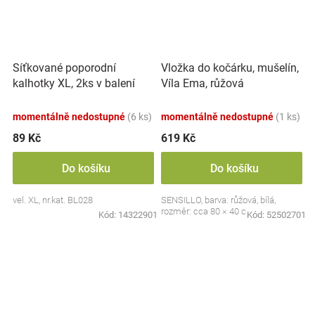
Síťkované poporodní
Vložka do kočárku, mušelín,
kalhotky XL, 2ks v balení
Víla Ema, růžová
momentálně nedostupné
(6 ks)
momentálně nedostupné
(1 ks)
89 Kč
619 Kč
Do košíku
Do košíku
vel. XL, nr.kat. BL028
SENSILLO, barva: růžová, bílá,
rozměr: cca 80 × 40 cm
Kód:
14322901
Kód:
52502701