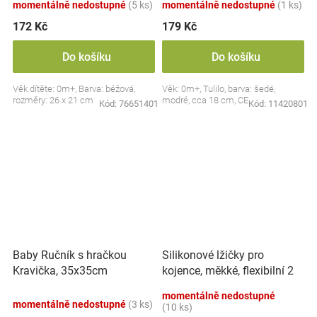
momentálně nedostupné
(5 ks)
momentálně nedostupné
(1 ks)
172 Kč
179 Kč
Do košíku
Do košíku
Věk dítěte: 0m+, Barva: béžová,
Věk: 0m+, Tulilo, barva: šedé,
rozměry: 26 x 21 cm
modré, cca 18 cm, CE
Kód:
76651401
Kód:
11420801
Silikonové lžičky pro
Baby Ručník s hračkou
kojence, měkké, flexibilní 2
Kravička, 35x35cm
ks, růžová/lila
momentálně nedostupné
momentálně nedostupné
(3 ks)
(10 ks)