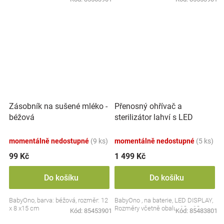
Přenosný ohřívač a
Zásobník na sušené mléko -
sterilizátor lahví s LED
béžová
displejem, bílý
momentálně nedostupné
(9 ks)
momentálně nedostupné
(5 ks)
99 Kč
1 499 Kč
Do košíku
Do košíku
BabyOno, barva: béžová, rozměr: 12
BabyOno , na baterie, LED DISPLAY,
x 8 x15 cm
Rozměry včetně obalu: 19 x 13 cm.
Kód:
85453901
Kód:
85483801