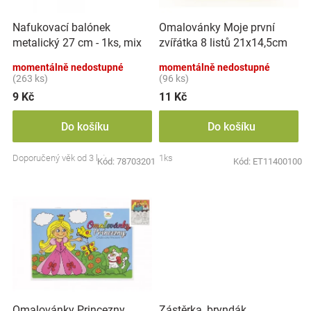
r
t
Značky
o
ů
Nafukovací balónek
Omalovánky Moje první
d
metalický 27 cm - 1ks, mix
zvířátka 8 listů 21x14,5cm
u
Blog
barev
MPZ
k
momentálně nedostupné
momentálně nedostupné
t
(263 ks)
(96 ks)
Hračkářství
ů
9 Kč
11 Kč
Přihlášení
Do košíku
Do košíku
Doporučený věk od 3 let
1ks
Kód:
78703201
Kód:
ET11400100
Zástěrka, bryndák
Omalovánky Princezny