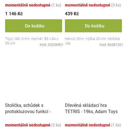
momentálně nedostupné
(1 ks)
momentálně nedostupné
(3 ks)
1 146 Kč
439 Kč
Do košíku
Do košíku
Toyz, Věk: 0 m+, rozměr: 89 x 84 x
Hencz, 0m+, Výška 29 cm. Mořská
55 cm
víla
Kód:
25236901
Kód:
86381201
Stolička, schůdek s
Dřevěná skládací hra
protiskluzovou funkcí -
TETRIS - 19ks, Adam Toys
Hippo - bílá
momentálně nedostupné
(2 ks)
momentálně nedostupné
(1 ks)