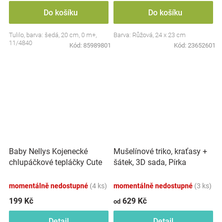
Do košíku
Do košíku
Tulilo, barva: šedá, 20 cm, 0 m+,
Barva: Růžová, 24 x 23 cm
11/4840
Kód:
85989801
Kód:
23652601
Baby Nellys Kojenecké
Mušelínové triko, kraťasy +
chlupáčkové tepláčky Cute
šátek, 3D sada, Pírka
Bunny - modré
Z&amp;Z, bílá/smetana
momentálně nedostupné
(4 ks)
momentálně nedostupné
(3 ks)
199 Kč
629 Kč
od
Detail
Detail