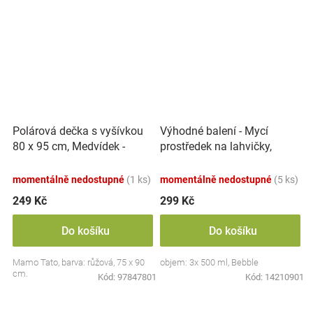
Polárová dečka s vyšívkou
Výhodné balení - Mycí
80 x 95 cm, Medvídek -
prostředek na lahvičky,
růžový
savičky a hračky - 3x 500 ml
momentálně nedostupné
(1 ks)
momentálně nedostupné
(5 ks)
249 Kč
299 Kč
Do košíku
Do košíku
Mamo Tato, barva: růžová, 75 x 90
objem: 3x 500 ml, Bebble
cm.
Kód:
97847801
Kód:
14210901