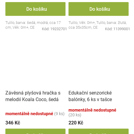
Do košíku
Do košíku
Tulilo, barva: šedá, modrá, cca 17
Tulilo, Věk: 0m+, Tulilo, barva: žlutá,
cm, Věk: 0m+, CE
cca 35x35cm, CE
Kód:
19232701
Kód:
11399001
Závěsná plyšová hračka s
Edukační senzorické
melodií Koala Coco, šedá
balónky, 6 ks v tašce
momentálně nedostupné
momentálně nedostupné
(9 ks)
(20 ks)
346 Kč
220 Kč