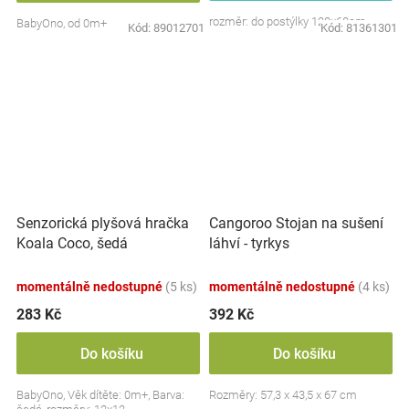
rozměr: do postýlky 120x60cm
BabyOno, od 0m+
Kód:
89012701
Kód:
81361301
Senzorická plyšová hračka
Cangoroo Stojan na sušení
Koala Coco, šedá
láhví - tyrkys
momentálně nedostupné
(5 ks)
momentálně nedostupné
(4 ks)
283 Kč
392 Kč
Do košíku
Do košíku
BabyOno, Věk dítěte: 0m+, Barva:
Rozměry: 57,3 x 43,5 x 67 cm