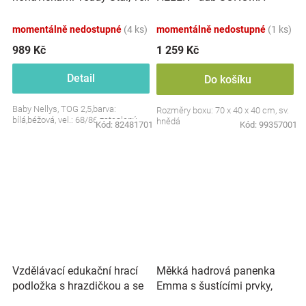
S, 68/86
momentálně nedostupné
(4 ks)
momentálně nedostupné
(1 ks)
989 Kč
1 259 Kč
Detail
Do košíku
Baby Nellys, TOG 2,5,barva:
Rozměry boxu: 70 x 40 x 40 cm, sv.
bílá,béžová, vel.: 68/86 zateplený
hnědá
Kód:
82481701
Kód:
99357001
Vzdělávací edukační hrací
Měkká hadrová panenka
podložka s hrazdičkou a se
Emma s šustícími prvky,
zvuky, Safari
modrá