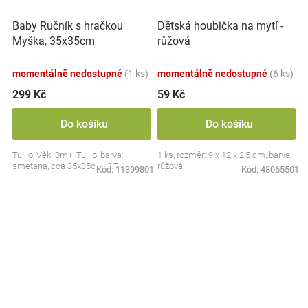
Baby Ručník s hračkou
Dětská houbička na mytí -
Myška, 35x35cm
růžová
momentálně nedostupné
(1 ks)
momentálně nedostupné
(6 ks)
299 Kč
59 Kč
Do košíku
Do košíku
Tulilo, Věk: 0m+, Tulilo, barva:
1 ks, rozměr: 9 x 12 x 2,5 cm, barva:
smetana, cca 35x35cm, CE
růžová
Kód:
11399801
Kód:
48065501