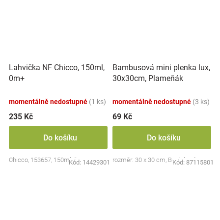
Lahvička NF Chicco, 150ml,
Bambusová mini plenka lux,
0m+
30x30cm, Plameňák
momentálně nedostupné
(1 ks)
momentálně nedostupné
(3 ks)
235 Kč
69 Kč
Do košíku
Do košíku
Chicco, 153657, 150ml, 0m+
rozměr: 30 x 30 cm, Bocioland
Kód:
14429301
Kód:
87115801