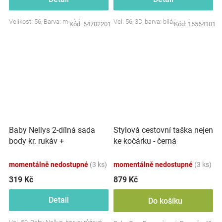
Velikost: 56, Barva: modrá
Vel. 56, 3D, barva: bílá/smetana
Kód:
64702201
Kód:
15564101
Baby Nellys 2-dílná sada
Stylová cestovní taška nejen
body kr. rukáv +
ke kočárku - černá
polodupačky, růžová - Baby
Little Star
momentálně nedostupné
(3 ks)
momentálně nedostupné
(3 ks)
319 Kč
879 Kč
Detail
Do košíku