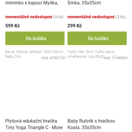
miminko s kapucí Myška,
Srnka, 35x35cm
100x100cm - růžová
momentálně nedostupné
(4 ks)
momentálně nedostupné
(5 ks)
599 Kč
299 Kč
Do košíku
Do košíku
barva: růžová, velikost: 100x100cm,
Tulilo, Věk: 0m+, Tulilo, barva:
Baby Ono
smetanová, cca 35x35cm, CE
Kód:
47021701
Kód:
11399301
Plyšová edukační hračka
Baby Ručník s hračkou
Tiny Yoga Triangle C - More
Koala, 35x35cm