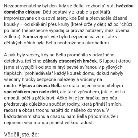
Nezapomenutelný byl den, kdy se Bella "rozhodla" stát
hvězdou
domácího cirkusu
. Děti postavily z krabic a polštářů
improvizované cirkusové arény, kde Bella předváděla úžasné
kousky – od skákání přes kruhy (které držely děti) až po "chůzi
po laně" (nebezpečně vypadající provaz natažený mezi dvěma
židlemi). Samozřejmě, vše bylo bezpečně na zemi, ale v
dětských očích byla Bella neohroženou akrobatkou.
A pak byly večery, kdy se Bella proměnila v odvážného
detektiva, řešícího
záhady ztracených hraček
. S lupou (kterou
jsme si vypůjčili od stolní hry) pevně svíranou v plyšových
tlapkách, "prohledávala" každý koutek domu, dokud nebyly
všechny hračky bezpečně nalezeny a vráceny na
místo.
Plyšová čivava Bella
se stala nejen neocenitelným
společníkem pro naše děti
, ale také způsobem, jak je učit o
empatii, péči a přátelství. Ačkoliv je jen hračka, pro nás
představuje důležitou součást rodiny, která přináší smích,
radost a občas trochu napětí do našeho domova. V
každodenním shonu a chaosu nám Bella připomíná, že i
nejmenší věci mohou přinést velkou radost.
Věděli jste, že: