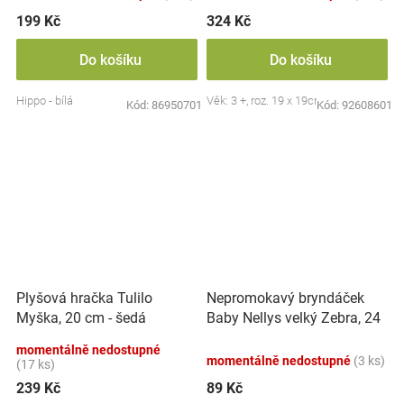
199 Kč
324 Kč
Do košíku
Do košíku
Hippo - bílá
Věk: 3 +, roz. 19 x 19cm
Kód:
86950701
Kód:
92608601
Nepromokavý bryndáček
Plyšová hračka Tulilo
Baby Nellys velký Zebra, 24
Myška, 20 cm - šedá
x 23 cm - růžová
momentálně nedostupné
momentálně nedostupné
(3 ks)
(17 ks)
239 Kč
89 Kč