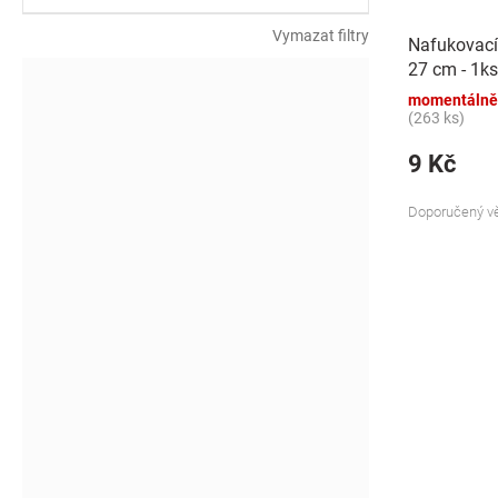
k
t
Vymazat filtry
Nafukovací
ů
27 cm - 1ks
momentálně
(263 ks)
9 Kč
Doporučený vě