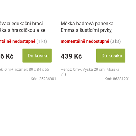
ávací edukační hrací
Měkká hadrová panenka
žka s hrazdičkou a se
Emma s šustícími prvky,
 Safari
modrá
tálně nedostupné
(1 ks)
momentálně nedostupné
(3 ks)
46 Kč
439 Kč
Do košíku
Do košíku
ěk: 0 m+, rozměr: 89 x 84 x 55
Hencz, 0m+, Výška 29 cm. Mořská
víla
Kód:
25236901
Kód:
86381201