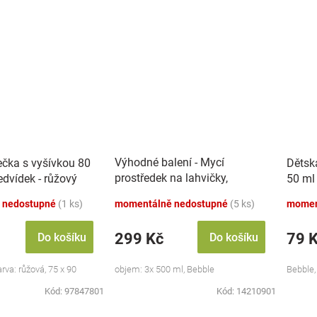
Výhodné balení - Mycí
ečka s vyšívkou 80
Dětsk
prostředek na lahvičky,
dvídek - růžový
50 ml
savičky a hračky - 3x 500 ml
 nedostupné
(1 ks)
momentálně nedostupné
(5 ks)
momen
299 Kč
79 
Do košíku
Do košíku
va: růžová, 75 x 90
objem: 3x 500 ml, Bebble
Bebble,
Kód:
97847801
Kód:
14210901