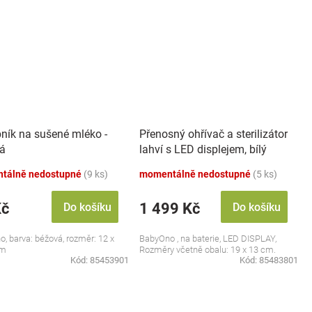
ník na sušené mléko -
Přenosný ohřívač a sterilizátor
á
lahví s LED displejem, bílý
tálně nedostupné
(9 ks)
momentálně nedostupné
(5 ks)
Kč
1 499 Kč
Do košíku
Do košíku
, barva: béžová, rozměr: 12 x
BabyOno , na baterie, LED DISPLAY,
cm
Rozměry včetně obalu: 19 x 13 cm.
Kód:
85453901
Kód:
85483801