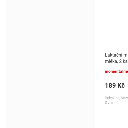
Laktační mu
mléka, 2 ks
momentálně
189 Kč
BabyOno, Rozm
3 cm