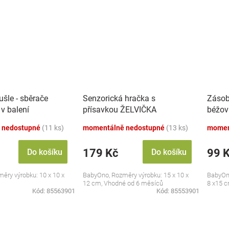
šle - sběrače
Senzorická hračka s
Zásob
 v balení
přísavkou ŽELVIČKA
béžov
 nedostupné
(11 ks)
momentálně nedostupné
(13 ks)
momen
179 Kč
99 
Do košíku
Do košíku
ěry výrobku: 10 x 10 x
BabyOno, Rozměry výrobku: 15 x 10 x
BabyOno
12 cm, Vhodné od 6 měsíců
8 x15 
Kód:
85563901
Kód:
85553901