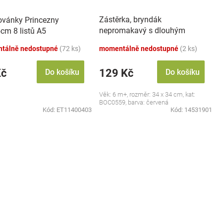
Zástěrka, bryndák
vánky Princezny
nepromakavý s dlouhým
cm 8 listů A5
rukávem, Jahůdka, červený
tálně nedostupné
(72 ks)
momentálně nedostupné
(2 ks)
Kč
129 Kč
Do košíku
Do košíku
Věk: 6 m+, rozměr: 34 x 34 cm, kat:
BOC0559, barva: červená
Kód:
ET11400403
Kód:
14531901