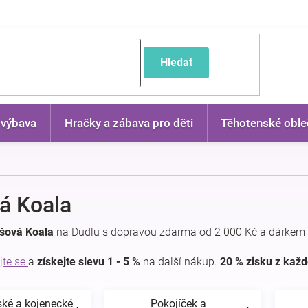
častější dotazy
Hledat
 výbava
Hračky a zábava pro děti
Těhotenské oble
á Koala
yšová Koala
na Dudlu s dopravou zdarma od 2 000 Kč a dárkem 
jte se
a
získejte slevu 1 - 5 %
na další nákup.
20 % zisku z kaž
ské a kojenecké
Pokojíček a