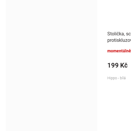
Stolička, s
protiskluzo
- bílá
momentálně
199 Kč
Hippo - bílá