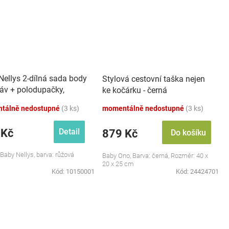
Nellys 2-dílná sada body
Stylová cestovní taška nejen
káv + polodupačky,
ke kočárku - černá
 - Baby Little Star
tálně nedostupné
(3 ks)
momentálně nedostupné
(3 ks)
 Kč
Detail
879 Kč
Do košíku
 Baby Nellys, barva: růžová
Baby Ono, Barva: černá, Rozměr: 40 x
20 x 25 cm
Kód:
10150001
Kód:
24424701