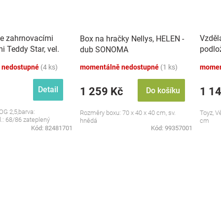
se zahrnovacími
Vzděl
Box na hračky Nellys, HELEN -
 Teddy Star, vel.
podlo
dub SONOMA
zvuky,
 nedostupné
(4 ks)
momentálně nedostupné
(1 ks)
momen
Detail
1 259 Kč
1 1
Do košíku
OG 2,5,barva:
Rozměry boxu: 70 x 40 x 40 cm, sv.
Toyz, V
l.: 68/86 zateplený
hnědá
cm
Kód:
82481701
Kód:
99357001