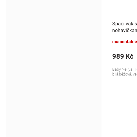
Spací vak 
nohavičkami
S, 68/86
momentálně
989 Kč
Baby Nellys, T
bílá,béžová, ve