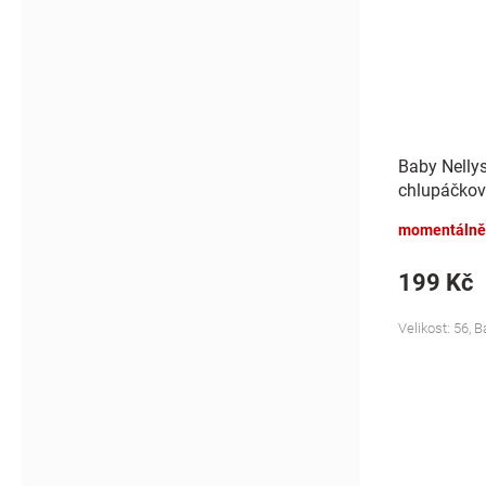
Baby Nelly
chlupáčkov
Bunny - mo
momentálně
199 Kč
Velikost: 56, 