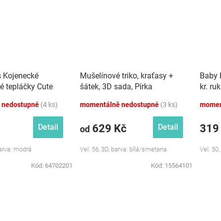
s Kojenecké
Mušelínové triko, kraťasy +
Baby 
é tepláčky Cute
šátek, 3D sada, Pírka
kr. ru
dré
Z&amp;Z, bílá/smetana
růžová
 nedostupné
(4 ks)
momentálně nedostupné
(3 ks)
momen
629 Kč
319
Detail
Detail
od
Barva: modrá
Vel. 56, 3D, barva: bílá/smetana
Vel. 50,
Kód:
64702201
Kód:
15564101