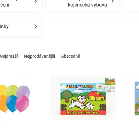
ečení
kojenecká výbava
inky
Nejdražší
Nejprodávanější
Abecedně