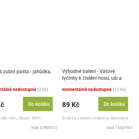
Výhodné balení - Vatové
á zubní pasta - jahůdka,
tyčinky k čistění nosu, uší a
pupíku, 3x 60 ks
tálně nedostupné
(2 ks)
momentálně nedostupné
(12 ks)
Kč
89 Kč
Do košíku
Do košíku
 Věk: +6m, Obsah: 50ml
3x 60 ks v balení v krabičce, Bocioland
Kód:
47800101
Kód:
15337901