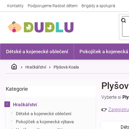
Přejít
Kontakty
Podporujeme Radost dětem
Brigády a spolupráce
Nej
na
obsah
Dětské a kojenecké oblečení
Pokojíček a kojenecká
Domů
Hračkářství
Plyšová Koala
P
Plyšov
Kategorie
Přeskočit
o
kategorie
s
Vyberte si
Pl
t
Hračkářství
r
👉
Zaregistru
Dětské a kojenecké oblečení
a
n
Pokojíček a kojenecká výbava
Dět
n