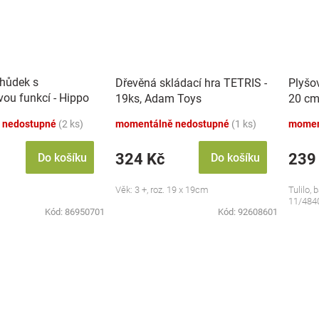
chůdek s
Dřevěná skládací hra TETRIS -
Plyšo
vou funkcí - Hippo
19ks, Adam Toys
20 cm
 nedostupné
(2 ks)
momentálně nedostupné
(1 ks)
momen
324 Kč
239
Do košíku
Do košíku
Věk: 3 +, roz. 19 x 19cm
Tulilo, 
11/484
Kód:
86950701
Kód:
92608601