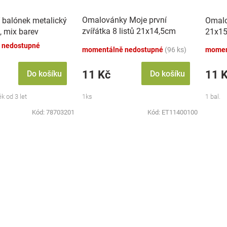
Omalovánky Moje první
 balónek metalický
Omalo
zvířátka 8 listů 21x14,5cm
, mix barev
21x15
MPZ
 nedostupné
momentálně nedostupné
(96 ks)
momen
11 Kč
11 
Do košíku
Do košíku
k od 3 let
1ks
1 bal.
Kód:
78703201
Kód:
ET11400100