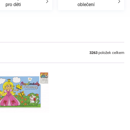
pro děti
oblečení
3263
položek celkem