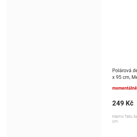
Polárová d
x 95 cm, Me
momentálně
249 Kč
Mamo Tato, bar
cm.