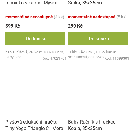
miminko s kapucí Myška,
Srnka, 35x35cm
100x100cm - růžová
momentálně nedostupné
(4 ks)
momentálně nedostupné
(5 ks)
599 Kč
299 Kč
Do košíku
Do košíku
barva: růžová, velikost: 100x100cm,
Tulilo, Věk: 0m+, Tulilo, barva:
Baby Ono
smetanová, cca 35x35cm, CE
Kód:
47021701
Kód:
11399301
Plyšová edukační hračka
Baby Ručník s hračkou
Tiny Yoga Triangle C - More
Koala, 35x35cm