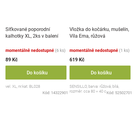
Síťkované poporodní
Vložka do kočárku, mušelín,
kalhotky XL, 2ks v balení
Víla Ema, růžová
momentálně nedostupné
(6 ks)
momentálně nedostupné
(1 ks)
89 Kč
619 Kč
Do košíku
Do košíku
vel. XL, nr.kat. BL028
SENSILLO, barva: růžová, bílá,
rozměr: cca 80 × 40 cm
Kód:
14322901
Kód:
52502701