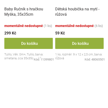
Baby Ručník s hračkou
Dětská houbička na mytí -
Myška, 35x35cm
růžová
momentálně nedostupné
(1 ks)
momentálně nedostupné
(6 ks)
299 Kč
59 Kč
Do košíku
Do košíku
Tulilo, Věk: 0m+, Tulilo, barva:
1 ks, rozměr: 9 x 12 x 2,5 cm, barva:
smetana, cca 35x35cm, CE
růžová
Kód:
11399801
Kód:
48065501