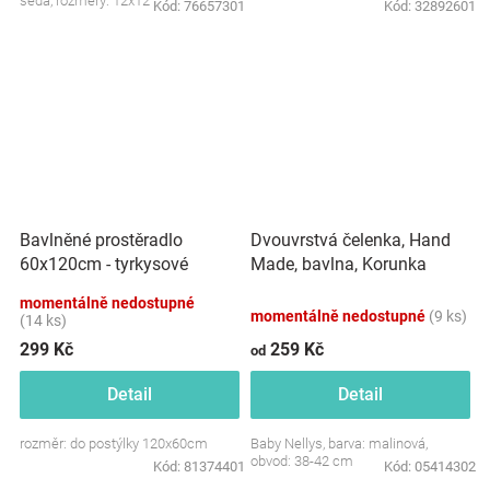
šedá, rozměry: 12x12 cm.
Kód:
76657301
Kód:
32892601
Dvouvrstvá čelenka, Hand
Bavlněné prostěradlo
Made, bavlna, Korunka
60x120cm - tyrkysové
STAR - malinová, 80/98
momentálně nedostupné
momentálně nedostupné
(9 ks)
(14 ks)
299 Kč
259 Kč
od
Detail
Detail
rozměr: do postýlky 120x60cm
Baby Nellys, barva: malinová,
obvod: 38-42 cm
Kód:
81374401
Kód:
05414302