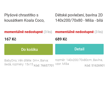
Plyšové chrastítko s
Dětské povlečení, bavlna 2D
kousátkem Koala Coco,
140x200/70x80 - Míša - bílá
šedá
s potiskem
momentálně nedostupné
(3 ks)
momentálně nedostupné
(3 ks)
167 Kč
689 Kč
Detail
Do košíku
rozměr: 140x200/70x80cm, Bavlna,
BabyOno, Věk dítěte: 0m+, Barva:
vzor: Míša
šedá, rozměry: 15x15 cm.
Kód:
76657701
Kód:
51626901