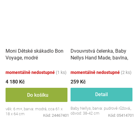
Dvouvrstvá čelenka, Baby
Moni Dětské skákadlo Bon
Nellys Hand Made, bavlna,
Voyage, modré
Korunka STAR - pudrově
růžová, 80/98
momentálně nedostupné
(1 ks)
momentálně nedostupné
(2 ks)
4 180 Kč
259 Kč
Detail
Do košíku
Baby Nellys, barva: pudrově růžová,,
věk: 6 m+, barva: modrá, cca 61 x
obvod: 38-42 cm
18 x 64 cm
Kód:
24467401
Kód:
05414701