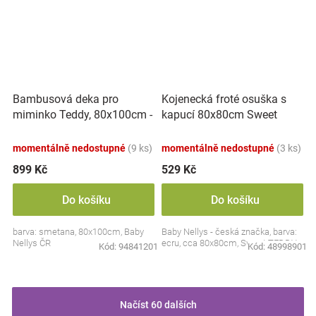
Bambusová deka pro
Kojenecká froté osuška s
miminko Teddy, 80x100cm -
kapucí 80x80cm Sweet
ecru. smetanová
dreams by TEDDY - ecru
momentálně nedostupné
(9 ks)
momentálně nedostupné
(3 ks)
899 Kč
529 Kč
Do košíku
Do košíku
barva: smetana, 80x100cm, Baby
Baby Nellys - česká značka, barva:
Nellys ČR
ecru, cca 80x80cm, Sweet TEDDY
Kód:
94841201
Kód:
48998901
Načíst 60 dalších