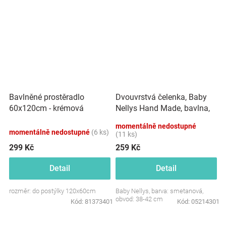
Dvouvrstvá čelenka, Baby
Bavlněné prostěradlo
Nellys Hand Made, bavlna,
60x120cm - krémová
Korunka STAR - smetanová,
momentálně nedostupné
80/98
momentálně nedostupné
(6 ks)
(11 ks)
299 Kč
259 Kč
Detail
Detail
rozměr: do postýlky 120x60cm
Baby Nellys, barva: smetanová,
obvod: 38-42 cm
Kód:
81373401
Kód:
05214301