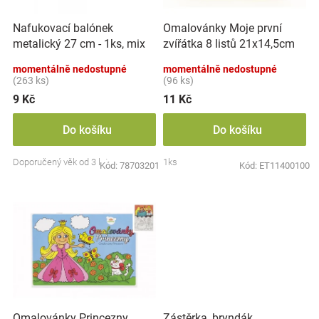
r
t
Značky
o
ů
Nafukovací balónek
Omalovánky Moje první
d
metalický 27 cm - 1ks, mix
zvířátka 8 listů 21x14,5cm
u
Blog
barev
MPZ
k
momentálně nedostupné
momentálně nedostupné
t
(263 ks)
(96 ks)
Hračkářství
ů
9 Kč
11 Kč
Přihlášení
Do košíku
Do košíku
Doporučený věk od 3 let
1ks
Kód:
78703201
Kód:
ET11400100
Zástěrka, bryndák
Omalovánky Princezny