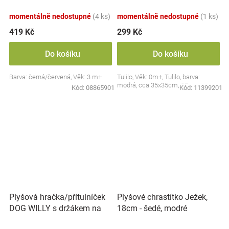
Collection - černá/červená,
BabyOno
momentálně nedostupné
(4 ks)
momentálně nedostupné
(1 ks)
419 Kč
299 Kč
Do košíku
Do košíku
Barva: černá/červená, Věk: 3 m+
Tulilo, Věk: 0m+, Tulilo, barva:
modrá, cca 35x35cm, CE
Kód:
08865901
Kód:
11399201
Plyšová hračka/přítulníček
Plyšové chrastítko Ježek,
DOG WILLY s držákem na
18cm - šedé, modré
dudlík BabyOno, béžový