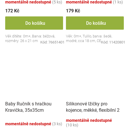
momentálně nedostupné
(5 ks)
momentálně nedostupné
(1 ks)
172 Kč
179 Kč
Do košíku
Do košíku
Věk dítěte: 0m+, Barva: béžová,
Věk: 0m+, Tulilo, barva: šedé,
rozměry: 26 x 21 cm
modré, cca 18 cm, CE
Kód:
76651401
Kód:
11420801
Silikonové lžičky pro
Baby Ručník s hračkou
kojence, měkké, flexibilní 2
Kravička, 35x35cm
ks, růžová/lila
momentálně nedostupné
momentálně nedostupné
(3 ks)
(10 ks)