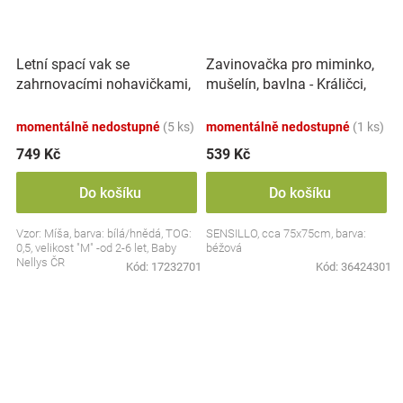
Letní spací vak se
Zavinovačka pro miminko,
zahrnovacími nohavičkami,
mušelín, bavlna - Králičci,
bavlna, Míša - bílý s
béžová
potiskem, M
momentálně nedostupné
(5 ks)
momentálně nedostupné
(1 ks)
749 Kč
539 Kč
Do košíku
Do košíku
Vzor: Míša, barva: bílá/hnědá, TOG:
SENSILLO, cca 75x75cm, barva:
0,5, velikost "M" -od 2-6 let, Baby
béžová
Nellys ČR
Kód:
17232701
Kód:
36424301