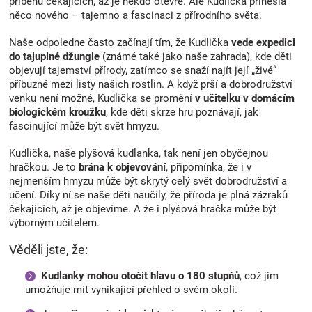
příběhů čekajících, až je někdo otevře. Ale Kudlička přinesla
něco nového – tajemno a fascinaci z přírodního světa.
Naše odpoledne často začínají tím, že Kudlička
vede expedici
do tajuplné džungle
(známé také jako naše zahrada), kde děti
objevují tajemství přírody, zatímco se snaží najít její „živé“
příbuzné mezi listy našich rostlin. A když prší a dobrodružství
venku není možné, Kudlička se promění
v učitelku v domácím
biologickém kroužku
, kde děti skrze hru poznávají, jak
fascinující může být svět hmyzu.
Kudlička, naše plyšová kudlanka, tak není jen obyčejnou
hračkou. Je to
brána k objevování
, připomínka, že i v
nejmenším hmyzu může být skrytý celý svět dobrodružství a
učení. Díky ní se naše děti naučily, že příroda je plná zázraků
čekajících, až je objevíme. A že i plyšová hračka může být
výborným učitelem.
Věděli jste, že:
Kudlanky mohou otočit hlavu o 180 stupňů
, což jim
umožňuje mít vynikající přehled o svém okolí.