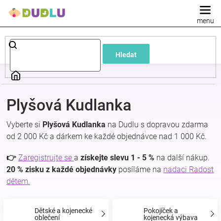
Přejít
na
obsah
Dětské
Hledat
a
kojenecké
Plyšová Kudlanka
oblečení
Vyberte si
Plyšová Kudlanka
na Dudlu s dopravou zdarma
od 2 000 Kč a dárkem ke každé objednávce nad 1 000 Kč.
Pokojíček
👉
Zaregistrujte se
a
získejte slevu 1 - 5 %
na další nákup.
a
20 % zisku z každé objednávky
posíláme na
nadaci Radost
dětem.
kojenecká
Dětské a kojenecké
Pokojíček a
oblečení
kojenecká výbava
výbava