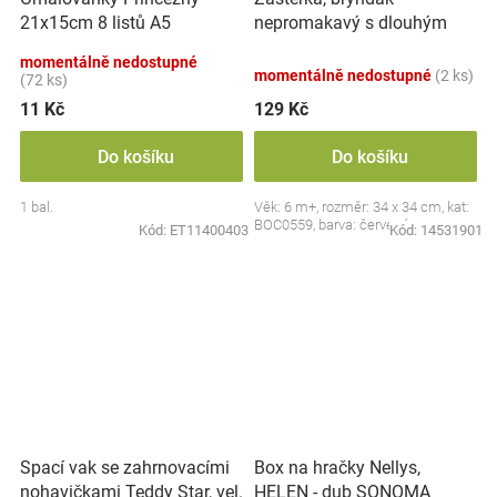
nepromakavý s dlouhým
21x15cm 8 listů A5
rukávem, Jahůdka, červený
momentálně nedostupné
momentálně nedostupné
(2 ks)
(72 ks)
11 Kč
129 Kč
Do košíku
Do košíku
1 bal.
Věk: 6 m+, rozměr: 34 x 34 cm, kat:
BOC0559, barva: červená
Kód:
ET11400403
Kód:
14531901
Spací vak se zahrnovacími
Box na hračky Nellys,
nohavičkami Teddy Star, vel.
HELEN - dub SONOMA