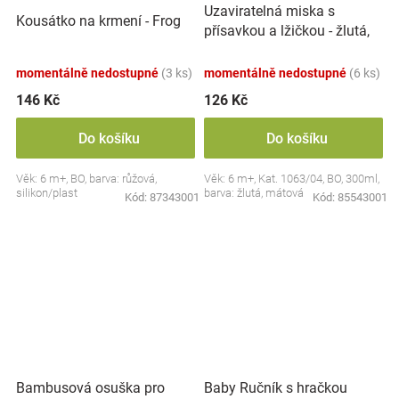
Uzaviratelná miska s
Kousátko na krmení - Frog
přísavkou a lžičkou - žlutá,
mátová
momentálně nedostupné
(3 ks)
momentálně nedostupné
(6 ks)
146 Kč
126 Kč
Do košíku
Do košíku
Věk: 6 m+, BO, barva: růžová,
Věk: 6 m+, Kat. 1063/04, BO, 300ml,
silikon/plast
barva: žlutá, mátová
Kód:
87343001
Kód:
85543001
Bambusová osuška pro
Baby Ručník s hračkou