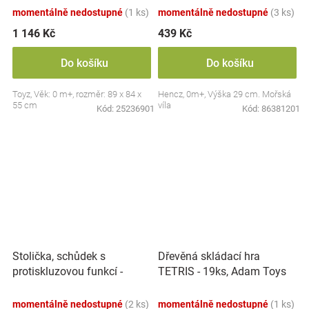
momentálně nedostupné
(1 ks)
momentálně nedostupné
(3 ks)
1 146 Kč
439 Kč
Do košíku
Do košíku
Toyz, Věk: 0 m+, rozměr: 89 x 84 x
Hencz, 0m+, Výška 29 cm. Mořská
55 cm
víla
Kód:
25236901
Kód:
86381201
Stolička, schůdek s
Dřevěná skládací hra
protiskluzovou funkcí -
TETRIS - 19ks, Adam Toys
Hippo - bílá
momentálně nedostupné
(2 ks)
momentálně nedostupné
(1 ks)