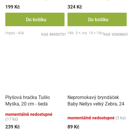
199 Kč
324 Kč
Do košíku
Do košíku
Hippo - bílá
Věk: 3 +, roz. 19 x 19cm
Kód:
86950701
Kód:
92608601
Nepromokavý bryndáček
Plyšová hračka Tulilo
Baby Nellys velký Zebra, 24
Myška, 20 cm - šedá
x 23 cm - růžová
momentálně nedostupné
momentálně nedostupné
(3 ks)
(17 ks)
239 Kč
89 Kč