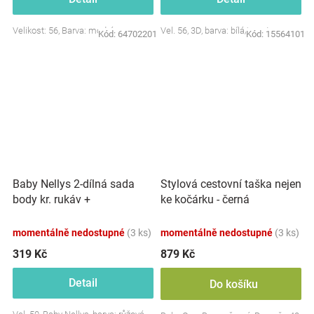
Velikost: 56, Barva: modrá
Vel. 56, 3D, barva: bílá/smetana
Kód:
64702201
Kód:
15564101
Baby Nellys 2-dílná sada
Stylová cestovní taška nejen
body kr. rukáv +
ke kočárku - černá
polodupačky, růžová - Baby
Little Star
momentálně nedostupné
(3 ks)
momentálně nedostupné
(3 ks)
319 Kč
879 Kč
Detail
Do košíku