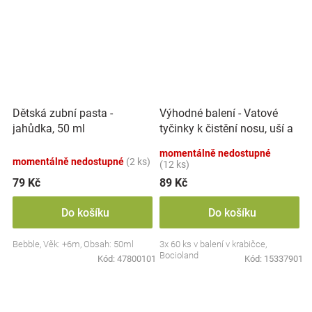
Výhodné balení - Vatové
Dětská zubní pasta -
tyčinky k čistění nosu, uší a
jahůdka, 50 ml
pupíku, 3x 60 ks
momentálně nedostupné
momentálně nedostupné
(2 ks)
(12 ks)
79 Kč
89 Kč
Do košíku
Do košíku
Bebble, Věk: +6m, Obsah: 50ml
3x 60 ks v balení v krabičce,
Bocioland
Kód:
47800101
Kód:
15337901