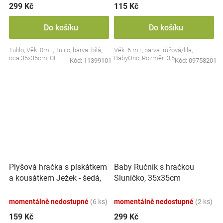
299 Kč
115 Kč
Do košíku
Do košíku
Tulilo, Věk: 0m+, Tulilo, barva: bílá,
Věk: 6 m+, barva: růžová/lila,
cca 35x35cm, CE
BabyOno, Rozměr: 3,5 x 10,5 cm
Kód:
11399101
Kód:
09758201
Plyšová hračka s pískátkem
Baby Ručník s hračkou
a kousátkem Ježek - šedá,
Sluníčko, 35x35cm
modrá
momentálně nedostupné
(6 ks)
momentálně nedostupné
(2 ks)
159 Kč
299 Kč