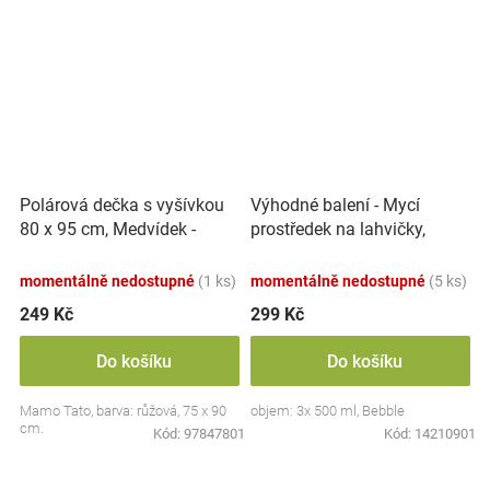
Polárová dečka s vyšívkou
Výhodné balení - Mycí
80 x 95 cm, Medvídek -
prostředek na lahvičky,
růžový
savičky a hračky - 3x 500 ml
momentálně nedostupné
(1 ks)
momentálně nedostupné
(5 ks)
249 Kč
299 Kč
Do košíku
Do košíku
Mamo Tato, barva: růžová, 75 x 90
objem: 3x 500 ml, Bebble
cm.
Kód:
97847801
Kód:
14210901