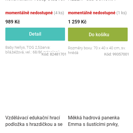
S, 68/86
momentálně nedostupné
(4 ks)
momentálně nedostupné
(1 ks)
989 Kč
1 259 Kč
Detail
Do košíku
Baby Nellys, TOG 2,5,barva:
Rozměry boxu: 70 x 40 x 40 cm, sv.
bílá,béžová, vel.: 68/86 zateplený
hnědá
Kód:
82481701
Kód:
99357001
Vzdělávací edukační hrací
Měkká hadrová panenka
podložka s hrazdičkou a se
Emma s šustícími prvky,
zvuky, Safari
modrá