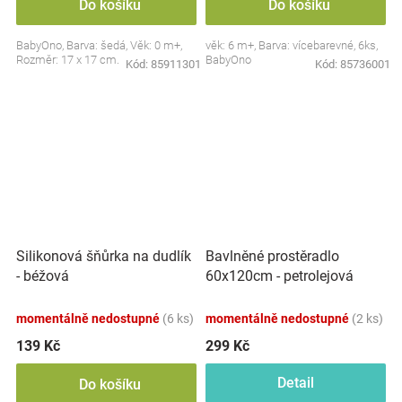
Do košíku
Do košíku
BabyOno, Barva: šedá, Věk: 0 m+,
věk: 6 m+, Barva: vícebarevné, 6ks,
Rozměr: 17 x 17 cm.
BabyOno
Kód:
85911301
Kód:
85736001
Silikonová šňůrka na dudlík
Bavlněné prostěradlo
- béžová
60x120cm - petrolejová
momentálně nedostupné
(6 ks)
momentálně nedostupné
(2 ks)
139 Kč
299 Kč
Detail
Do košíku