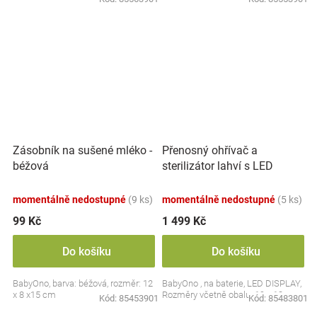
Přenosný ohřívač a
Zásobník na sušené mléko -
sterilizátor lahví s LED
béžová
displejem, bílý
momentálně nedostupné
(9 ks)
momentálně nedostupné
(5 ks)
99 Kč
1 499 Kč
Do košíku
Do košíku
BabyOno, barva: béžová, rozměr: 12
BabyOno , na baterie, LED DISPLAY,
x 8 x15 cm
Rozměry včetně obalu: 19 x 13 cm.
Kód:
85453901
Kód:
85483801