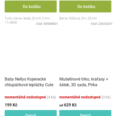
Do košíku
Do košíku
Tulilo, barva: šedá, 20 cm, 0 m+,
Barva: Růžová, 24 x 23 cm
11/4840
Kód:
85989801
Kód:
23652601
Baby Nellys Kojenecké
Mušelínové triko, kraťasy +
chlupáčkové tepláčky Cute
šátek, 3D sada, Pírka
Bunny - modré
Z&amp;Z, bílá/smetana
momentálně nedostupné
(4 ks)
momentálně nedostupné
(3 ks)
199 Kč
629 Kč
od
Detail
Detail