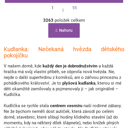
S
1
55
t
r
O
á
3263
položek celkem
v
n
l
k
Nahoru
á
o
d
v
a
á
c
Kudlanka: Nečekaná hvězda dětského
n
í
í
pokojíčku
p
r
V našem domě, kde
každý den je dobrodružstvím
a každá
v
hračka má svůj vlastní příběh, se objevila nová hvězda. Ne,
k
nejde o další superhrdinu z komiksů, ani o zářivou princeznu z
y
pohádkového království. Je to
plyšová kudlanka
, kterou si mé
v
děti okamžitě zamilovaly a pojmenovaly ji – jak originálně –
ý
Kudlička.
p
i
Kudlička se rychle stala
centrem vesmíru
naší rodinné zábavy.
s
Ne že bychom neměli dost autíček, která závodí po celém
u
domě, stavebnic, které slibují hodiny klidného stavění (až do
momentu, kdy na některý dílek šlápnete), nebo knížek plných