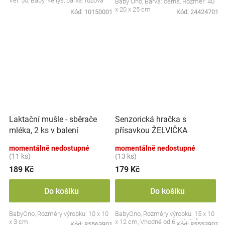
Vel. 50, Baby Nellys, barva: růžová
Baby Ono, Barva: černá, Rozměr: 40
x 20 x 25 cm
Kód:
10150001
Kód:
24424701
Laktační mušle - sběrače
Senzorická hračka s
mléka, 2 ks v balení
přísavkou ŽELVIČKA
momentálně nedostupné
momentálně nedostupné
(11 ks)
(13 ks)
189 Kč
179 Kč
Do košíku
Do košíku
BabyOno, Rozměry výrobku: 10 x 10
BabyOno, Rozměry výrobku: 15 x 10
x 3 cm
x 12 cm, Vhodné od 6 měsíců
Kód:
85563901
Kód:
85553901