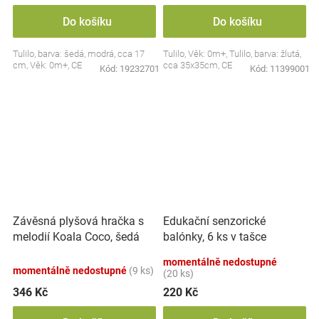
Do košíku
Do košíku
Tulilo, barva: šedá, modrá, cca 17
Tulilo, Věk: 0m+, Tulilo, barva: žlutá,
cm, Věk: 0m+, CE
cca 35x35cm, CE
Kód:
19232701
Kód:
11399001
Závěsná plyšová hračka s
Edukační senzorické
melodií Koala Coco, šedá
balónky, 6 ks v tašce
momentálně nedostupné
momentálně nedostupné
(9 ks)
(20 ks)
346 Kč
220 Kč