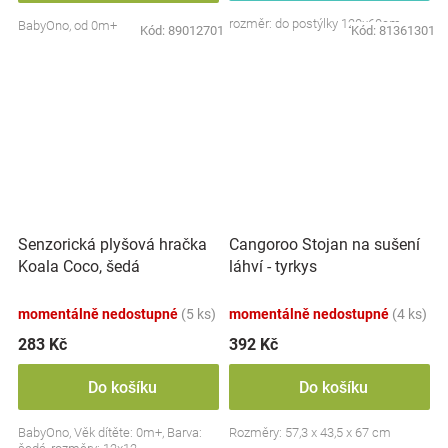
rozměr: do postýlky 120x60cm
BabyOno, od 0m+
Kód:
89012701
Kód:
81361301
Senzorická plyšová hračka
Cangoroo Stojan na sušení
Koala Coco, šedá
láhví - tyrkys
momentálně nedostupné
(5 ks)
momentálně nedostupné
(4 ks)
283 Kč
392 Kč
Do košíku
Do košíku
BabyOno, Věk dítěte: 0m+, Barva:
Rozměry: 57,3 x 43,5 x 67 cm