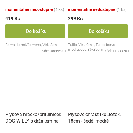
Collection - černá/červená,
BabyOno
momentálně nedostupné
(4 ks)
momentálně nedostupné
(1 ks)
419 Kč
299 Kč
Do košíku
Do košíku
Barva: černá/červená, Věk: 3 m+
Tulilo, Věk: 0m+, Tulilo, barva:
modrá, cca 35x35cm, CE
Kód:
08865901
Kód:
11399201
Plyšová hračka/přítulníček
Plyšové chrastítko Ježek,
DOG WILLY s držákem na
18cm - šedé, modré
dudlík BabyOno, béžový