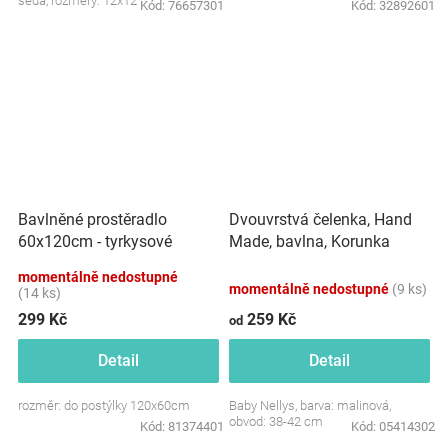
šedá, rozměry: 12x12 cm.
Kód:
76657301
Kód:
32892601
Dvouvrstvá čelenka, Hand
Bavlněné prostěradlo
Made, bavlna, Korunka
60x120cm - tyrkysové
STAR - malinová, 80/98
momentálně nedostupné
momentálně nedostupné
(9 ks)
(14 ks)
299 Kč
259 Kč
od
Detail
Detail
rozměr: do postýlky 120x60cm
Baby Nellys, barva: malinová,
obvod: 38-42 cm
Kód:
81374401
Kód:
05414302