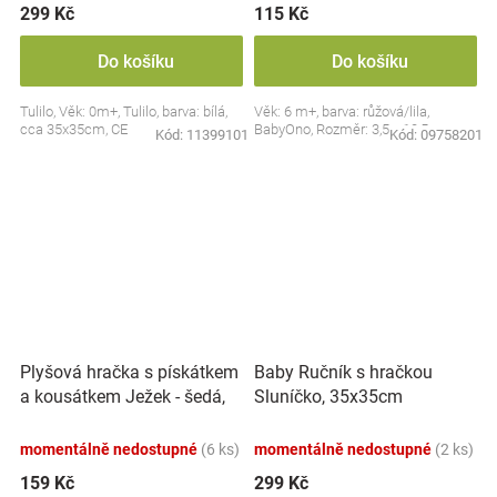
299 Kč
115 Kč
Do košíku
Do košíku
Tulilo, Věk: 0m+, Tulilo, barva: bílá,
Věk: 6 m+, barva: růžová/lila,
cca 35x35cm, CE
BabyOno, Rozměr: 3,5 x 10,5 cm
Kód:
11399101
Kód:
09758201
Plyšová hračka s pískátkem
Baby Ručník s hračkou
a kousátkem Ježek - šedá,
Sluníčko, 35x35cm
modrá
momentálně nedostupné
(6 ks)
momentálně nedostupné
(2 ks)
159 Kč
299 Kč