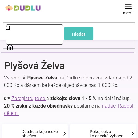
Přejít
na
obsah
Dětské
Hledat
a
kojenecké
Plyšová Želva
oblečení
Vyberte si
Plyšová Želva
na Dudlu s dopravou zdarma od 2
000 Kč a dárkem ke každé objednávce nad 1 000 Kč.
Pokojíček
👉
Zaregistrujte se
a
získejte slevu 1 - 5 %
na další nákup.
a
20 % zisku z každé objednávky
posíláme na
nadaci Radost
dětem.
kojenecká
Dětské a kojenecké
Pokojíček a
oblečení
kojenecká výbava
výbava