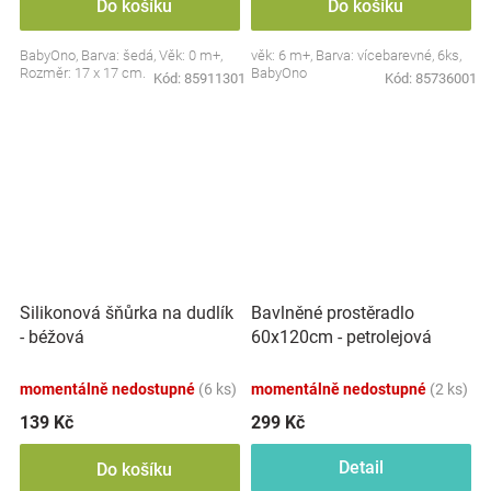
Do košíku
Do košíku
BabyOno, Barva: šedá, Věk: 0 m+,
věk: 6 m+, Barva: vícebarevné, 6ks,
Rozměr: 17 x 17 cm.
BabyOno
Kód:
85911301
Kód:
85736001
Silikonová šňůrka na dudlík
Bavlněné prostěradlo
- béžová
60x120cm - petrolejová
momentálně nedostupné
(6 ks)
momentálně nedostupné
(2 ks)
139 Kč
299 Kč
Detail
Do košíku