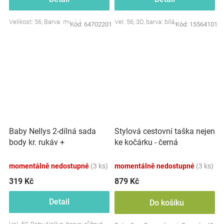
Velikost: 56, Barva: modrá
Vel. 56, 3D, barva: bílá/smetana
Kód:
64702201
Kód:
15564101
Baby Nellys 2-dílná sada
Stylová cestovní taška nejen
body kr. rukáv +
ke kočárku - černá
polodupačky, růžová - Baby
Little Star
momentálně nedostupné
(3 ks)
momentálně nedostupné
(3 ks)
319 Kč
879 Kč
Detail
Do košíku