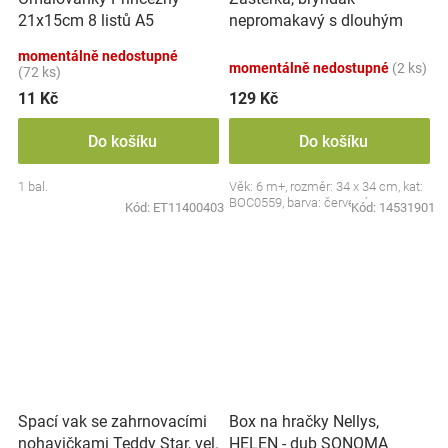
nepromakavý s dlouhým
21x15cm 8 listů A5
rukávem, Jahůdka, červený
momentálně nedostupné
momentálně nedostupné
(2 ks)
(72 ks)
11 Kč
129 Kč
Do košíku
Do košíku
1 bal.
Věk: 6 m+, rozměr: 34 x 34 cm, kat:
BOC0559, barva: červená
Kód:
ET11400403
Kód:
14531901
Spací vak se zahrnovacími
Box na hračky Nellys,
nohavičkami Teddy Star, vel.
HELEN - dub SONOMA