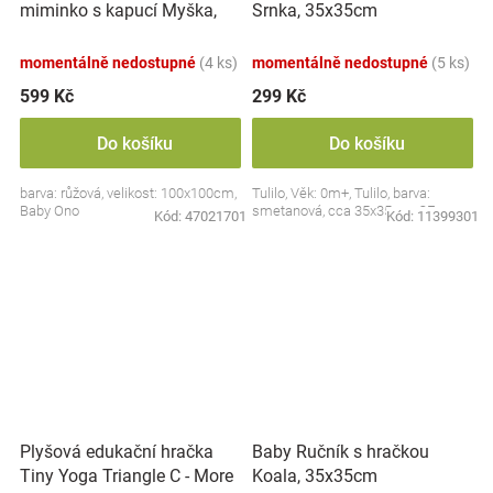
miminko s kapucí Myška,
Srnka, 35x35cm
100x100cm - růžová
momentálně nedostupné
(4 ks)
momentálně nedostupné
(5 ks)
599 Kč
299 Kč
Do košíku
Do košíku
barva: růžová, velikost: 100x100cm,
Tulilo, Věk: 0m+, Tulilo, barva:
Baby Ono
smetanová, cca 35x35cm, CE
Kód:
47021701
Kód:
11399301
Plyšová edukační hračka
Baby Ručník s hračkou
Tiny Yoga Triangle C - More
Koala, 35x35cm