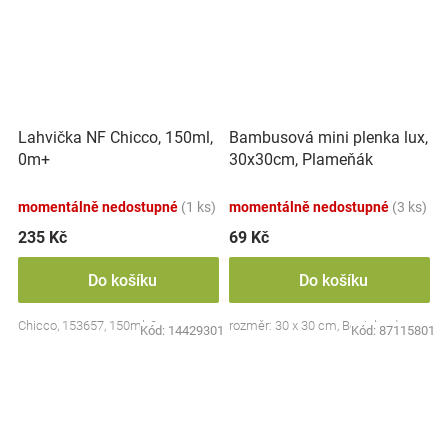
Lahvička NF Chicco, 150ml,
Bambusová mini plenka lux,
0m+
30x30cm, Plameňák
momentálně nedostupné
(1 ks)
momentálně nedostupné
(3 ks)
235 Kč
69 Kč
Do košíku
Do košíku
Chicco, 153657, 150ml, 0m+
rozměr: 30 x 30 cm, Bocioland
Kód:
14429301
Kód:
87115801