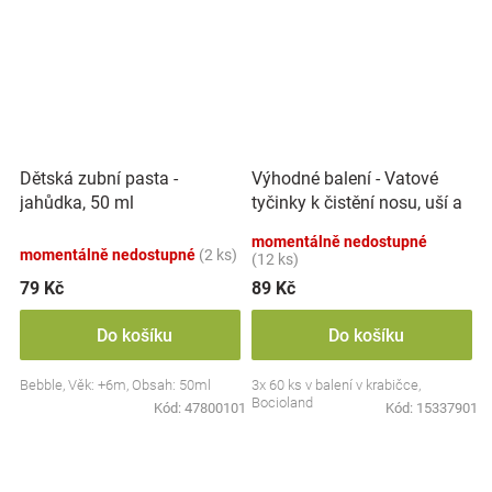
Výhodné balení - Vatové
Dětská zubní pasta -
tyčinky k čistění nosu, uší a
jahůdka, 50 ml
pupíku, 3x 60 ks
momentálně nedostupné
momentálně nedostupné
(2 ks)
(12 ks)
79 Kč
89 Kč
Do košíku
Do košíku
Bebble, Věk: +6m, Obsah: 50ml
3x 60 ks v balení v krabičce,
Bocioland
Kód:
47800101
Kód:
15337901