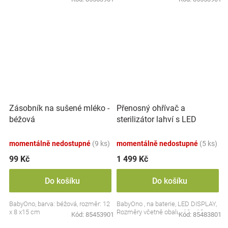
Přenosný ohřívač a
Zásobník na sušené mléko -
sterilizátor lahví s LED
béžová
displejem, bílý
momentálně nedostupné
(9 ks)
momentálně nedostupné
(5 ks)
99 Kč
1 499 Kč
Do košíku
Do košíku
BabyOno, barva: béžová, rozměr: 12
BabyOno , na baterie, LED DISPLAY,
x 8 x15 cm
Rozměry včetně obalu: 19 x 13 cm.
Kód:
85453901
Kód:
85483801