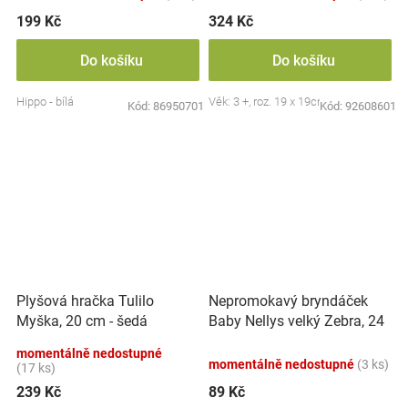
199 Kč
324 Kč
Do košíku
Do košíku
Hippo - bílá
Věk: 3 +, roz. 19 x 19cm
Kód:
86950701
Kód:
92608601
Nepromokavý bryndáček
Plyšová hračka Tulilo
Baby Nellys velký Zebra, 24
Myška, 20 cm - šedá
x 23 cm - růžová
momentálně nedostupné
momentálně nedostupné
(3 ks)
(17 ks)
239 Kč
89 Kč