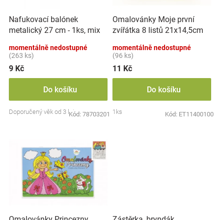
r
t
Značky
o
ů
Nafukovací balónek
Omalovánky Moje první
d
metalický 27 cm - 1ks, mix
zvířátka 8 listů 21x14,5cm
u
Blog
barev
MPZ
k
momentálně nedostupné
momentálně nedostupné
t
(263 ks)
(96 ks)
Hračkářství
ů
9 Kč
11 Kč
Přihlášení
Do košíku
Do košíku
Doporučený věk od 3 let
1ks
Kód:
78703201
Kód:
ET11400100
Zástěrka, bryndák
Omalovánky Princezny