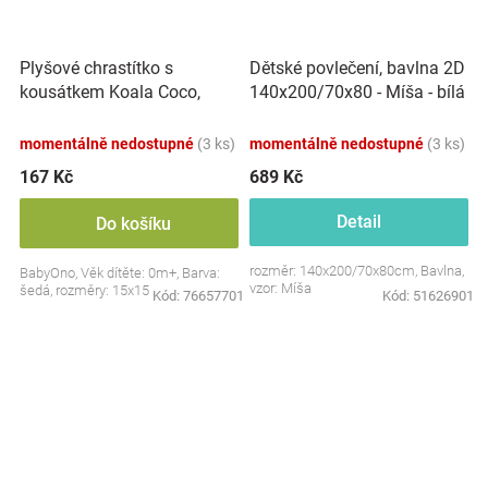
Plyšové chrastítko s
Dětské povlečení, bavlna 2D
kousátkem Koala Coco,
140x200/70x80 - Míša - bílá
šedá
s potiskem
momentálně nedostupné
(3 ks)
momentálně nedostupné
(3 ks)
167 Kč
689 Kč
Detail
Do košíku
rozměr: 140x200/70x80cm, Bavlna,
BabyOno, Věk dítěte: 0m+, Barva:
vzor: Míša
šedá, rozměry: 15x15 cm.
Kód:
76657701
Kód:
51626901