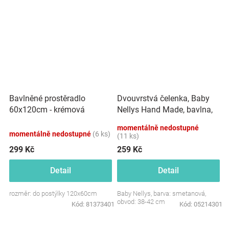
Dvouvrstvá čelenka, Baby
Bavlněné prostěradlo
Nellys Hand Made, bavlna,
60x120cm - krémová
Korunka STAR - smetanová,
momentálně nedostupné
80/98
momentálně nedostupné
(6 ks)
(11 ks)
299 Kč
259 Kč
Detail
Detail
rozměr: do postýlky 120x60cm
Baby Nellys, barva: smetanová,
obvod: 38-42 cm
Kód:
81373401
Kód:
05214301