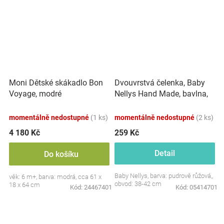
Dvouvrstvá čelenka, Baby
Moni Dětské skákadlo Bon
Nellys Hand Made, bavlna,
Voyage, modré
Korunka STAR - pudrově
růžová, 80/98
momentálně nedostupné
(1 ks)
momentálně nedostupné
(2 ks)
4 180 Kč
259 Kč
Detail
Do košíku
Baby Nellys, barva: pudrově růžová,,
věk: 6 m+, barva: modrá, cca 61 x
obvod: 38-42 cm
18 x 64 cm
Kód:
24467401
Kód:
05414701