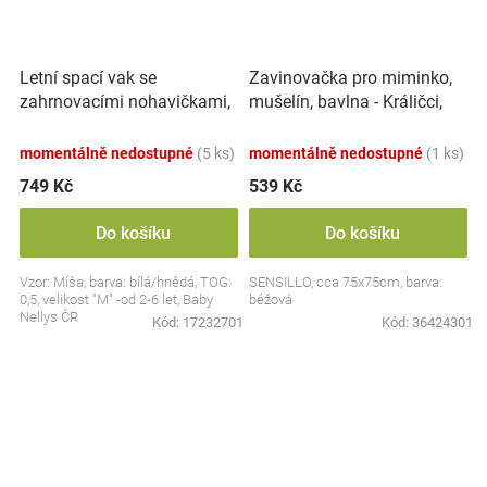
Letní spací vak se
Zavinovačka pro miminko,
zahrnovacími nohavičkami,
mušelín, bavlna - Králičci,
bavlna, Míša - bílý s
béžová
potiskem, M
momentálně nedostupné
(5 ks)
momentálně nedostupné
(1 ks)
749 Kč
539 Kč
Do košíku
Do košíku
Vzor: Míša, barva: bílá/hnědá, TOG:
SENSILLO, cca 75x75cm, barva:
0,5, velikost "M" -od 2-6 let, Baby
béžová
Nellys ČR
Kód:
17232701
Kód:
36424301