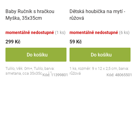
Baby Ručník s hračkou
Dětská houbička na mytí -
Myška, 35x35cm
růžová
momentálně nedostupné
(1 ks)
momentálně nedostupné
(6 ks)
299 Kč
59 Kč
Do košíku
Do košíku
Tulilo, Věk: 0m+, Tulilo, barva:
1 ks, rozměr: 9 x 12 x 2,5 cm, barva:
smetana, cca 35x35cm, CE
růžová
Kód:
11399801
Kód:
48065501