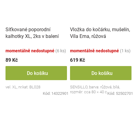
Síťkované poporodní
Vložka do kočárku, mušelín,
kalhotky XL, 2ks v balení
Víla Ema, růžová
momentálně nedostupné
(6 ks)
momentálně nedostupné
(1 ks)
89 Kč
619 Kč
Do košíku
Do košíku
vel. XL, nr.kat. BL028
SENSILLO, barva: růžová, bílá,
rozměr: cca 80 × 40 cm
Kód:
14322901
Kód:
52502701