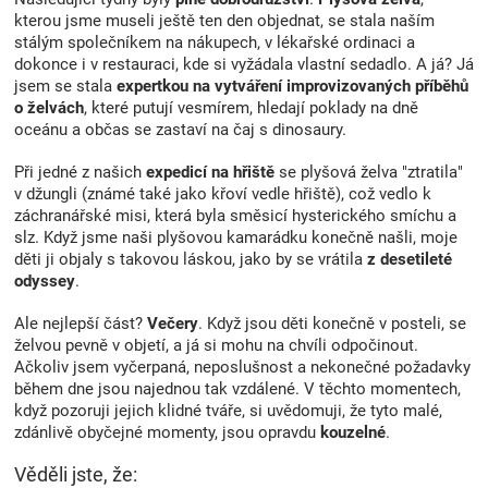
kterou jsme museli ještě ten den objednat, se stala naším
stálým společníkem na nákupech, v lékařské ordinaci a
dokonce i v restauraci, kde si vyžádala vlastní sedadlo. A já? Já
jsem se stala
expertkou na vytváření improvizovaných příběhů
o želvách
, které putují vesmírem, hledají poklady na dně
oceánu a občas se zastaví na čaj s dinosaury.
Při jedné z našich
expedicí na hřiště
se plyšová želva "ztratila"
v džungli (známé také jako křoví vedle hřiště), což vedlo k
záchranářské misi, která byla směsicí hysterického smíchu a
slz. Když jsme naši plyšovou kamarádku konečně našli, moje
děti ji objaly s takovou láskou, jako by se vrátila
z desetileté
odyssey
.
Ale nejlepší část?
Večery
. Když jsou děti konečně v posteli, se
želvou pevně v objetí, a já si mohu na chvíli odpočinout.
Ačkoliv jsem vyčerpaná, neposlušnost a nekonečné požadavky
během dne jsou najednou tak vzdálené. V těchto momentech,
když pozoruji jejich klidné tváře, si uvědomuji, že tyto malé,
zdánlivě obyčejné momenty, jsou opravdu
kouzelné
.
Věděli jste, že: