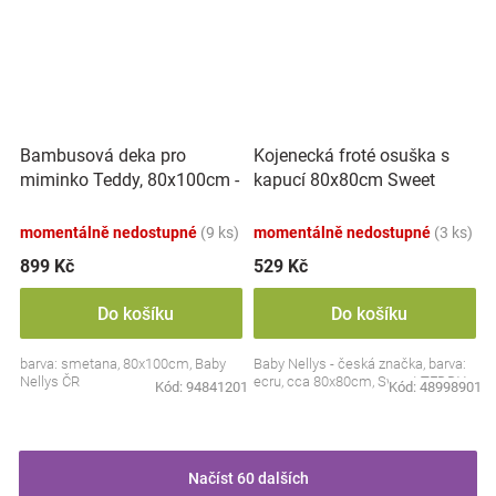
Bambusová deka pro
Kojenecká froté osuška s
miminko Teddy, 80x100cm -
kapucí 80x80cm Sweet
ecru. smetanová
dreams by TEDDY - ecru
momentálně nedostupné
(9 ks)
momentálně nedostupné
(3 ks)
899 Kč
529 Kč
Do košíku
Do košíku
barva: smetana, 80x100cm, Baby
Baby Nellys - česká značka, barva:
Nellys ČR
ecru, cca 80x80cm, Sweet TEDDY
Kód:
94841201
Kód:
48998901
Načíst 60 dalších