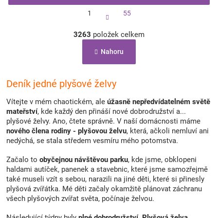
S
1
55
t
r
O
á
3263
položek celkem
v
n
l
k
Nahoru
á
o
d
v
a
á
c
Deník jedné plyšové želvy
n
í
í
p
Vítejte v mém chaotickém, ale
úžasně nepředvídatelném
světě
r
mateřství
, kde každý den přináší nové dobrodružství a...
v
plyšové želvy. Ano, čtete správně. V naší domácnosti máme
k
nového člena rodiny
- plyšovou želvu
, která, ačkoli nemluví ani
y
nedýchá, se stala středem vesmíru mého potomstva.
v
ý
Začalo to
obyčejnou návštěvou parku
, kde jsme, obklopeni
p
haldami autíček, panenek a stavebnic, které jsme samozřejmě
i
také museli vzít s sebou, narazili na jiné děti, které si přinesly
s
plyšová zvířátka. Mé děti začaly okamžitě plánovat záchranu
u
všech plyšových zvířat světa, počínaje želvou.
Následující týdny byly
plné dobrodružství
.
Plyšová želva
,