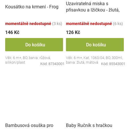
Uzaviratelná miska s
Kousátko na krmení - Frog
přísavkou a lžičkou - žlutá,
mátová
momentálně nedostupné
(3 ks)
momentálně nedostupné
(6 ks)
146 Kč
126 Kč
Do košíku
Do košíku
Věk: 6 m+, BO, barva: růžová,
Věk: 6 m+, Kat. 1063/04, BO, 300ml,
silikon/plast
barva: žlutá, mátová
Kód:
87343001
Kód:
85543001
Bambusová osuška pro
Baby Ručník s hračkou