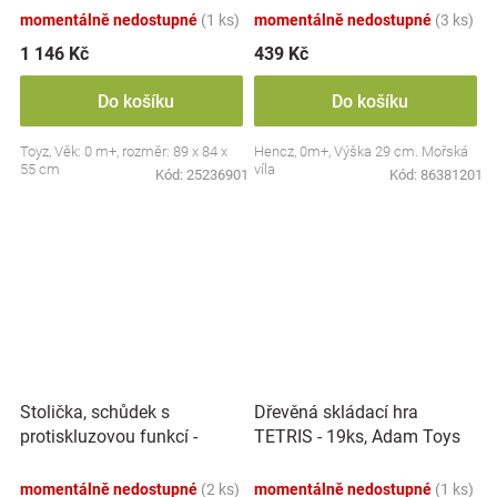
momentálně nedostupné
(1 ks)
momentálně nedostupné
(3 ks)
1 146 Kč
439 Kč
Do košíku
Do košíku
Toyz, Věk: 0 m+, rozměr: 89 x 84 x
Hencz, 0m+, Výška 29 cm. Mořská
55 cm
víla
Kód:
25236901
Kód:
86381201
Stolička, schůdek s
Dřevěná skládací hra
protiskluzovou funkcí -
TETRIS - 19ks, Adam Toys
Hippo - bílá
momentálně nedostupné
(2 ks)
momentálně nedostupné
(1 ks)