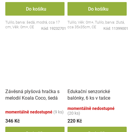
Do košíku
Do košíku
Tulilo, barva: šedá, modrá, cca 17
Tulilo, Věk: 0m+, Tulilo, barva: žlutá,
cm, Věk: 0m+, CE
cca 35x35cm, CE
Kód:
19232701
Kód:
11399001
Závěsná plyšová hračka s
Edukační senzorické
melodií Koala Coco, šedá
balónky, 6 ks v tašce
momentálně nedostupné
momentálně nedostupné
(9 ks)
(20 ks)
346 Kč
220 Kč