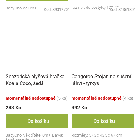
rozměr: do postýlky 120x60cm
BabyOno, od 0m+
Kód:
89012701
Kód:
81361301
Senzorická plyšová hračka
Cangoroo Stojan na sušení
Koala Coco, šedá
láhví - tyrkys
momentálně nedostupné
(5 ks)
momentálně nedostupné
(4 ks)
283 Kč
392 Kč
Do košíku
Do košíku
BabyOno, Věk dítěte: 0m+, Barva:
Rozměry: 57,3 x 43,5 x 67 cm