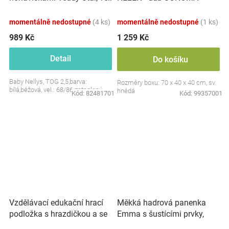
S, 68/86
momentálně nedostupné
(4 ks)
momentálně nedostupné
(1 ks)
989 Kč
1 259 Kč
Detail
Do košíku
Baby Nellys, TOG 2,5,barva:
Rozměry boxu: 70 x 40 x 40 cm, sv.
bílá,béžová, vel.: 68/86 zateplený
hnědá
Kód:
82481701
Kód:
99357001
Vzdělávací edukační hrací
Měkká hadrová panenka
podložka s hrazdičkou a se
Emma s šustícími prvky,
zvuky, Safari
modrá