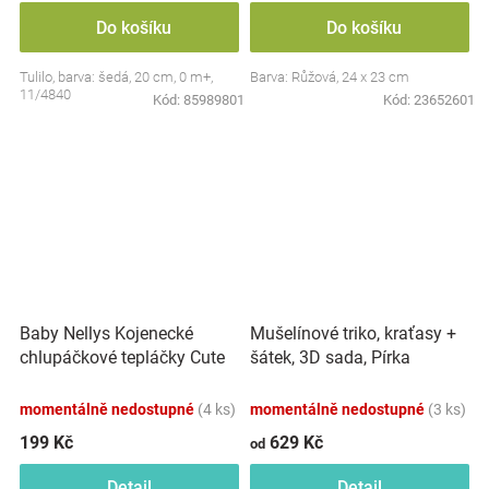
Do košíku
Do košíku
Tulilo, barva: šedá, 20 cm, 0 m+,
Barva: Růžová, 24 x 23 cm
11/4840
Kód:
85989801
Kód:
23652601
Baby Nellys Kojenecké
Mušelínové triko, kraťasy +
chlupáčkové tepláčky Cute
šátek, 3D sada, Pírka
Bunny - modré
Z&amp;Z, bílá/smetana
momentálně nedostupné
(4 ks)
momentálně nedostupné
(3 ks)
199 Kč
629 Kč
od
Detail
Detail