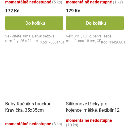
momentálně nedostupné
(5 ks)
momentálně nedostupné
(1 ks)
172 Kč
179 Kč
Do košíku
Do košíku
Věk dítěte: 0m+, Barva: béžová,
Věk: 0m+, Tulilo, barva: šedé,
rozměry: 26 x 21 cm
modré, cca 18 cm, CE
Kód:
76651401
Kód:
11420801
Silikonové lžičky pro
Baby Ručník s hračkou
kojence, měkké, flexibilní 2
Kravička, 35x35cm
ks, růžová/lila
momentálně nedostupné
momentálně nedostupné
(3 ks)
(10 ks)