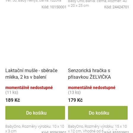
Vel. 50, Baby Nellys, barva: růžová
Baby Ono, Barva: černá, Rozměr: 40
x 20 x 25 cm
Kód:
10150001
Kód:
24424701
Laktační mušle - sběrače
Senzorická hračka s
mléka, 2 ks v balení
přísavkou ŽELVIČKA
momentálně nedostupné
momentálně nedostupné
(11 ks)
(13 ks)
189 Kč
179 Kč
Do košíku
Do košíku
BabyOno, Rozměry výrobku: 10 x 10
BabyOno, Rozměry výrobku: 15 x 10
x 3 cm
x 12 cm, Vhodné od 6 měsíců
Kód:
85563901
Kód:
85553901