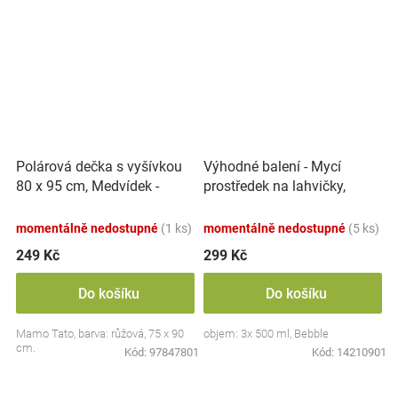
Polárová dečka s vyšívkou
Výhodné balení - Mycí
80 x 95 cm, Medvídek -
prostředek na lahvičky,
růžový
savičky a hračky - 3x 500 ml
momentálně nedostupné
(1 ks)
momentálně nedostupné
(5 ks)
249 Kč
299 Kč
Do košíku
Do košíku
Mamo Tato, barva: růžová, 75 x 90
objem: 3x 500 ml, Bebble
cm.
Kód:
97847801
Kód:
14210901