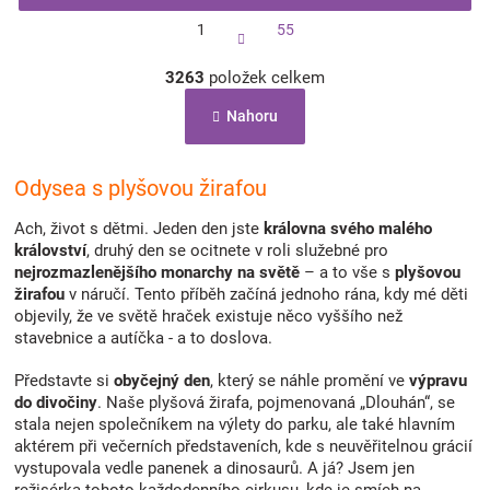
S
1
55
t
r
O
á
3263
položek celkem
v
n
l
k
Nahoru
á
o
d
v
a
á
c
Odysea s plyšovou žirafou
n
í
í
p
Ach, život s dětmi. Jeden den jste
královna svého malého
r
království
, druhý den se ocitnete v roli služebné pro
v
nejrozmazlenějšího monarchy na světě
– a to vše s
plyšovou
k
žirafou
v náručí. Tento příběh začíná jednoho rána, kdy mé děti
y
objevily, že ve světě hraček existuje něco vyššího než
v
stavebnice a autíčka - a to doslova.
ý
p
Představte si
obyčejný den
, který se náhle promění ve
výpravu
i
do
divočiny
. Naše plyšová žirafa, pojmenovaná „Dlouhán“, se
s
stala nejen společníkem na výlety do parku, ale také hlavním
u
aktérem při večerních představeních, kde s neuvěřitelnou grácií
vystupovala vedle panenek a dinosaurů. A já? Jsem jen