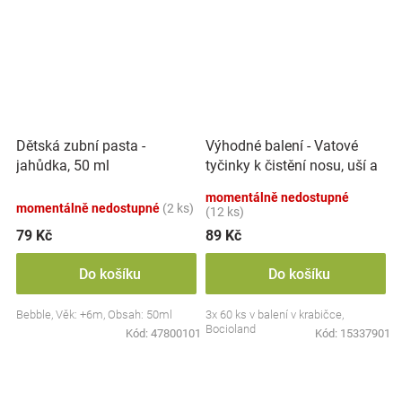
Výhodné balení - Vatové
Dětská zubní pasta -
tyčinky k čistění nosu, uší a
jahůdka, 50 ml
pupíku, 3x 60 ks
momentálně nedostupné
momentálně nedostupné
(2 ks)
(12 ks)
79 Kč
89 Kč
Do košíku
Do košíku
Bebble, Věk: +6m, Obsah: 50ml
3x 60 ks v balení v krabičce,
Bocioland
Kód:
47800101
Kód:
15337901