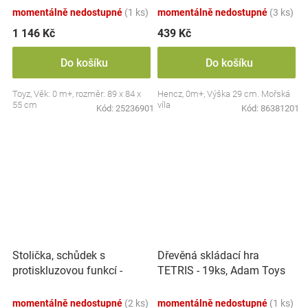
momentálně nedostupné
(1 ks)
momentálně nedostupné
(3 ks)
1 146 Kč
439 Kč
Do košíku
Do košíku
Toyz, Věk: 0 m+, rozměr: 89 x 84 x
Hencz, 0m+, Výška 29 cm. Mořská
55 cm
víla
Kód:
25236901
Kód:
86381201
Stolička, schůdek s
Dřevěná skládací hra
protiskluzovou funkcí -
TETRIS - 19ks, Adam Toys
Hippo - bílá
momentálně nedostupné
(2 ks)
momentálně nedostupné
(1 ks)