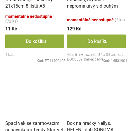
nepromakavý s dlouhým
21x15cm 8 listů A5
rukávem, Jahůdka, červený
momentálně nedostupné
momentálně nedostupné
(2 ks)
(72 ks)
11 Kč
129 Kč
Do košíku
Do košíku
1 bal.
Věk: 6 m+, rozměr: 34 x 34 cm, kat:
BOC0559, barva: červená
Kód:
ET11400403
Kód:
14531901
Spací vak se zahrnovacími
Box na hračky Nellys,
nohavičkami Teddy Star, vel.
HELEN - dub SONOMA