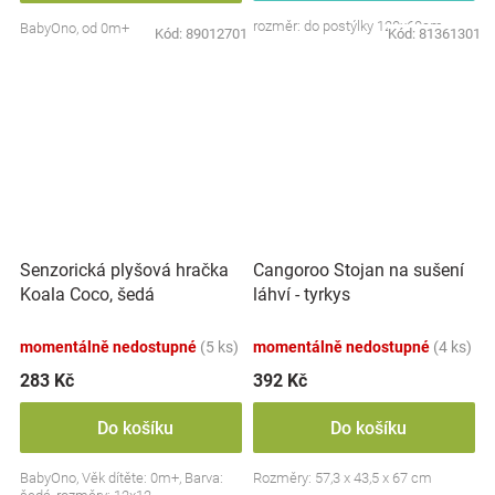
rozměr: do postýlky 120x60cm
BabyOno, od 0m+
Kód:
89012701
Kód:
81361301
Senzorická plyšová hračka
Cangoroo Stojan na sušení
Koala Coco, šedá
láhví - tyrkys
momentálně nedostupné
(5 ks)
momentálně nedostupné
(4 ks)
283 Kč
392 Kč
Do košíku
Do košíku
BabyOno, Věk dítěte: 0m+, Barva:
Rozměry: 57,3 x 43,5 x 67 cm