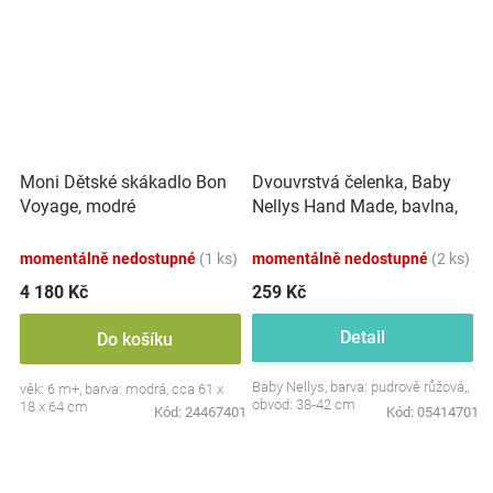
Dvouvrstvá čelenka, Baby
Moni Dětské skákadlo Bon
Nellys Hand Made, bavlna,
Voyage, modré
Korunka STAR - pudrově
růžová, 80/98
momentálně nedostupné
(1 ks)
momentálně nedostupné
(2 ks)
4 180 Kč
259 Kč
Detail
Do košíku
Baby Nellys, barva: pudrově růžová,,
věk: 6 m+, barva: modrá, cca 61 x
obvod: 38-42 cm
18 x 64 cm
Kód:
24467401
Kód:
05414701