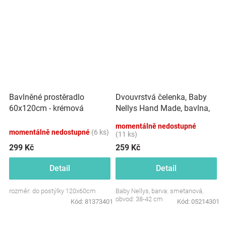
Dvouvrstvá čelenka, Baby
Bavlněné prostěradlo
Nellys Hand Made, bavlna,
60x120cm - krémová
Korunka STAR - smetanová,
momentálně nedostupné
80/98
momentálně nedostupné
(6 ks)
(11 ks)
299 Kč
259 Kč
Detail
Detail
rozměr: do postýlky 120x60cm
Baby Nellys, barva: smetanová,
obvod: 38-42 cm
Kód:
81373401
Kód:
05214301