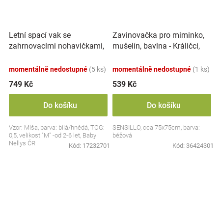
Letní spací vak se
Zavinovačka pro miminko,
zahrnovacími nohavičkami,
mušelín, bavlna - Králičci,
bavlna, Míša - bílý s
béžová
potiskem, M
momentálně nedostupné
(5 ks)
momentálně nedostupné
(1 ks)
749 Kč
539 Kč
Do košíku
Do košíku
Vzor: Míša, barva: bílá/hnědá, TOG:
SENSILLO, cca 75x75cm, barva:
0,5, velikost "M" -od 2-6 let, Baby
béžová
Nellys ČR
Kód:
17232701
Kód:
36424301