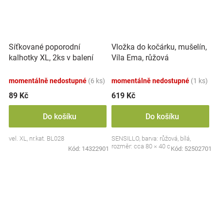
Síťkované poporodní
Vložka do kočárku, mušelín,
kalhotky XL, 2ks v balení
Víla Ema, růžová
momentálně nedostupné
(6 ks)
momentálně nedostupné
(1 ks)
89 Kč
619 Kč
Do košíku
Do košíku
vel. XL, nr.kat. BL028
SENSILLO, barva: růžová, bílá,
rozměr: cca 80 × 40 cm
Kód:
14322901
Kód:
52502701