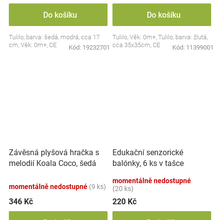
Do košíku
Do košíku
Tulilo, barva: šedá, modrá, cca 17
Tulilo, Věk: 0m+, Tulilo, barva: žlutá,
cm, Věk: 0m+, CE
cca 35x35cm, CE
Kód:
19232701
Kód:
11399001
Závěsná plyšová hračka s
Edukační senzorické
melodií Koala Coco, šedá
balónky, 6 ks v tašce
momentálně nedostupné
momentálně nedostupné
(9 ks)
(20 ks)
346 Kč
220 Kč