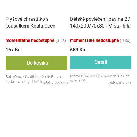
Plyšové chrastítko s
Dětské povlečení, bavlna 2D
kousátkem Koala Coco,
140x200/70x80 - Míša - bílá
šedá
s potiskem
momentálně nedostupné
(3 ks)
momentálně nedostupné
(3 ks)
167 Kč
689 Kč
Detail
Do košíku
rozměr: 140x200/70x80cm, Bavlna,
BabyOno, Věk dítěte: 0m+, Barva:
vzor: Míša
šedá, rozměry: 15x15 cm.
Kód:
76657701
Kód:
51626901