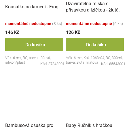
Uzaviratelná miska s
Kousátko na krmení - Frog
přísavkou a lžičkou - žlutá,
mátová
momentálně nedostupné
(3 ks)
momentálně nedostupné
(6 ks)
146 Kč
126 Kč
Do košíku
Do košíku
Věk: 6 m+, BO, barva: růžová,
Věk: 6 m+, Kat. 1063/04, BO, 300ml,
silikon/plast
barva: žlutá, mátová
Kód:
87343001
Kód:
85543001
Bambusová osuška pro
Baby Ručník s hračkou