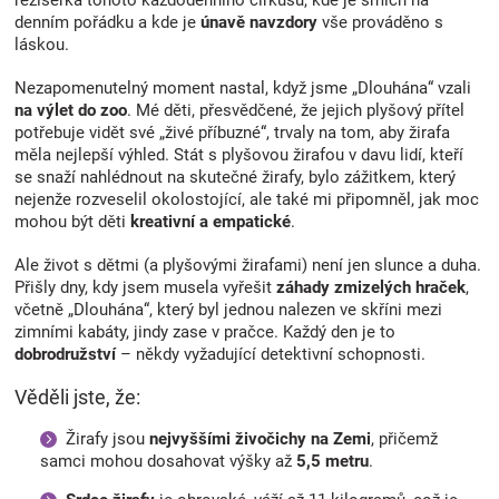
režisérka tohoto každodenního cirkusu, kde je smích na
denním pořádku a kde je
únavě navzdory
vše prováděno s
láskou.
Nezapomenutelný moment nastal, když jsme „Dlouhána“ vzali
na výlet do zoo
. Mé děti, přesvědčené, že jejich plyšový přítel
potřebuje vidět své „živé příbuzné“, trvaly na tom, aby žirafa
měla nejlepší výhled. Stát s plyšovou žirafou v davu lidí, kteří
se snaží nahlédnout na skutečné žirafy, bylo zážitkem, který
nejenže rozveselil okolostojící, ale také mi připomněl, jak moc
mohou být děti
kreativní a empatické
.
Ale život s dětmi (a plyšovými žirafami) není jen slunce a duha.
Přišly dny, kdy jsem musela vyřešit
záhady zmizelých hraček
,
včetně „Dlouhána“, který byl jednou nalezen ve skříni mezi
zimními kabáty, jindy zase v pračce. Každý den je to
dobrodružství
– někdy vyžadující detektivní schopnosti.
Věděli jste, že:
Žirafy jsou
nejvyššími živočichy na Zemi
, přičemž
samci mohou dosahovat výšky až
5,5 metru
.