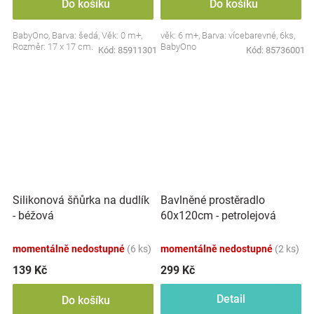
Do košíku
Do košíku
BabyOno, Barva: šedá, Věk: 0 m+,
věk: 6 m+, Barva: vícebarevné, 6ks,
Rozměr: 17 x 17 cm.
BabyOno
Kód:
85911301
Kód:
85736001
Silikonová šňůrka na dudlík
Bavlněné prostěradlo
- béžová
60x120cm - petrolejová
momentálně nedostupné
(6 ks)
momentálně nedostupné
(2 ks)
139 Kč
299 Kč
Detail
Do košíku