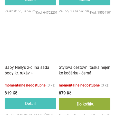
Velikost: 56, Barva: modrá
Vel. 56, 3D, barva: bílá/smetana
Kód:
64702201
Kód:
15564101
Baby Nellys 2-dílná sada
Stylová cestovní taška nejen
body kr. rukáv +
ke kočárku - černá
polodupačky, růžová - Baby
Little Star
momentálně nedostupné
(3 ks)
momentálně nedostupné
(3 ks)
319 Kč
879 Kč
Detail
Do košíku