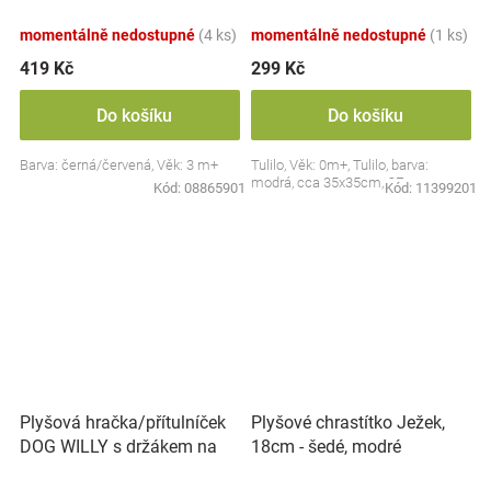
Collection - černá/červená,
BabyOno
momentálně nedostupné
(4 ks)
momentálně nedostupné
(1 ks)
419 Kč
299 Kč
Do košíku
Do košíku
Barva: černá/červená, Věk: 3 m+
Tulilo, Věk: 0m+, Tulilo, barva:
modrá, cca 35x35cm, CE
Kód:
08865901
Kód:
11399201
Plyšová hračka/přítulníček
Plyšové chrastítko Ježek,
DOG WILLY s držákem na
18cm - šedé, modré
dudlík BabyOno, béžový