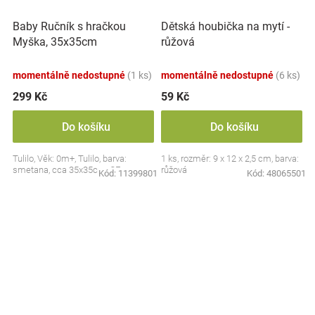
Baby Ručník s hračkou
Dětská houbička na mytí -
Myška, 35x35cm
růžová
momentálně nedostupné
(1 ks)
momentálně nedostupné
(6 ks)
299 Kč
59 Kč
Do košíku
Do košíku
Tulilo, Věk: 0m+, Tulilo, barva:
1 ks, rozměr: 9 x 12 x 2,5 cm, barva:
smetana, cca 35x35cm, CE
růžová
Kód:
11399801
Kód:
48065501