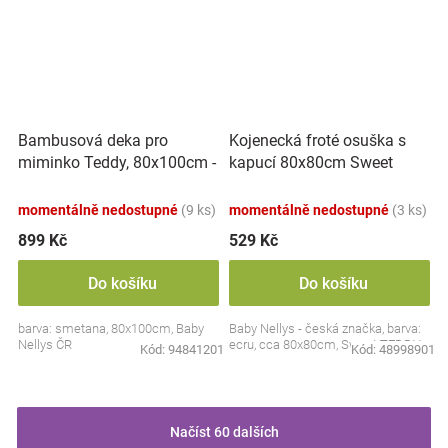
Bambusová deka pro
Kojenecká froté osuška s
miminko Teddy, 80x100cm -
kapucí 80x80cm Sweet
ecru. smetanová
dreams by TEDDY - ecru
momentálně nedostupné
(9 ks)
momentálně nedostupné
(3 ks)
899 Kč
529 Kč
Do košíku
Do košíku
barva: smetana, 80x100cm, Baby
Baby Nellys - česká značka, barva:
Nellys ČR
ecru, cca 80x80cm, Sweet TEDDY
Kód:
94841201
Kód:
48998901
Načíst 60 dalších