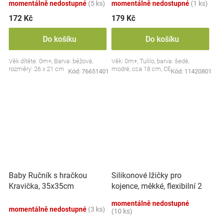
momentálně nedostupné
(5 ks)
momentálně nedostupné
(1 ks)
172 Kč
179 Kč
Do košíku
Do košíku
Věk dítěte: 0m+, Barva: béžová,
Věk: 0m+, Tulilo, barva: šedé,
rozměry: 26 x 21 cm
modré, cca 18 cm, CE
Kód:
76651401
Kód:
11420801
Silikonové lžičky pro
Baby Ručník s hračkou
kojence, měkké, flexibilní 2
Kravička, 35x35cm
ks, růžová/lila
momentálně nedostupné
momentálně nedostupné
(3 ks)
(10 ks)