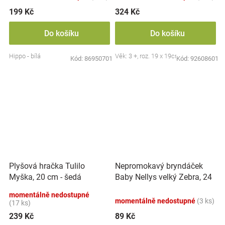
199 Kč
324 Kč
Do košíku
Do košíku
Hippo - bílá
Věk: 3 +, roz. 19 x 19cm
Kód:
86950701
Kód:
92608601
Nepromokavý bryndáček
Plyšová hračka Tulilo
Baby Nellys velký Zebra, 24
Myška, 20 cm - šedá
x 23 cm - růžová
momentálně nedostupné
momentálně nedostupné
(3 ks)
(17 ks)
239 Kč
89 Kč