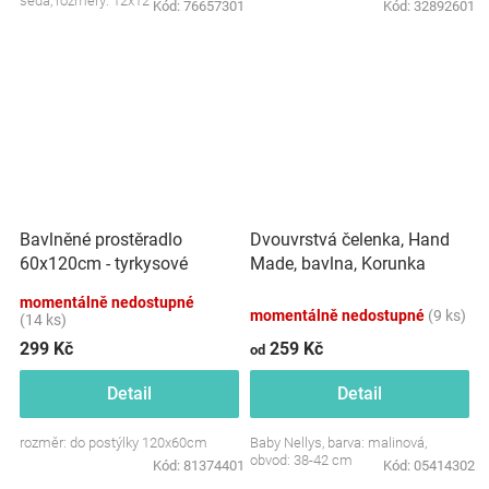
šedá, rozměry: 12x12 cm.
Kód:
76657301
Kód:
32892601
Dvouvrstvá čelenka, Hand
Bavlněné prostěradlo
Made, bavlna, Korunka
60x120cm - tyrkysové
STAR - malinová, 80/98
momentálně nedostupné
momentálně nedostupné
(9 ks)
(14 ks)
299 Kč
259 Kč
od
Detail
Detail
rozměr: do postýlky 120x60cm
Baby Nellys, barva: malinová,
obvod: 38-42 cm
Kód:
81374401
Kód:
05414302