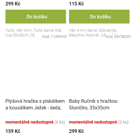
299 Kč
115 Kč
Do košíku
Do košíku
Tulilo, Věk: 0m+, Tulilo, barva: bílá,
Věk: 6 m+, barva: růžová/lila,
cca 35x35cm, CE
BabyOno, Rozměr: 3,5 x 10,5 cm
Kód:
11399101
Kód:
09758201
Plyšová hračka s pískátkem
Baby Ručník s hračkou
a kousátkem Ježek - šedá,
Sluníčko, 35x35cm
modrá
momentálně nedostupné
(6 ks)
momentálně nedostupné
(2 ks)
159 Kč
299 Kč