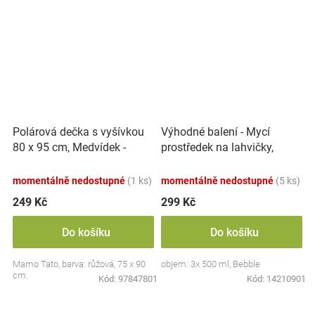
Polárová dečka s vyšívkou
Výhodné balení - Mycí
80 x 95 cm, Medvídek -
prostředek na lahvičky,
růžový
savičky a hračky - 3x 500 ml
momentálně nedostupné
(1 ks)
momentálně nedostupné
(5 ks)
249 Kč
299 Kč
Do košíku
Do košíku
Mamo Tato, barva: růžová, 75 x 90
objem: 3x 500 ml, Bebble
cm.
Kód:
97847801
Kód:
14210901