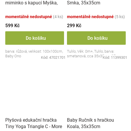
miminko s kapucí Myška,
Srnka, 35x35cm
100x100cm - růžová
momentálně nedostupné
(4 ks)
momentálně nedostupné
(5 ks)
599 Kč
299 Kč
Do košíku
Do košíku
barva: růžová, velikost: 100x100cm,
Tulilo, Věk: 0m+, Tulilo, barva:
Baby Ono
smetanová, cca 35x35cm, CE
Kód:
47021701
Kód:
11399301
Plyšová edukační hračka
Baby Ručník s hračkou
Tiny Yoga Triangle C - More
Koala, 35x35cm