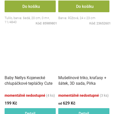
Do košíku
Do košíku
Tulilo, barva: šedá, 20 cm, 0 m+,
Barva: Růžová, 24 x 23 cm
11/4840
Kód:
85989801
Kód:
23652601
Baby Nellys Kojenecké
Mušelínové triko, kraťasy +
chlupáčkové tepláčky Cute
šátek, 3D sada, Pírka
Bunny - modré
Z&amp;Z, bílá/smetana
momentálně nedostupné
(4 ks)
momentálně nedostupné
(3 ks)
199 Kč
629 Kč
od
Detail
Detail