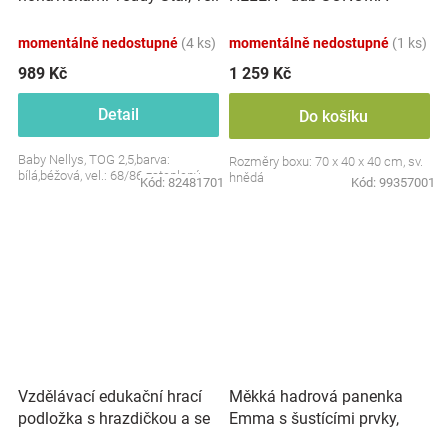
S, 68/86
momentálně nedostupné
(4 ks)
momentálně nedostupné
(1 ks)
989 Kč
1 259 Kč
Detail
Do košíku
Baby Nellys, TOG 2,5,barva:
Rozměry boxu: 70 x 40 x 40 cm, sv.
bílá,béžová, vel.: 68/86 zateplený
hnědá
Kód:
82481701
Kód:
99357001
Vzdělávací edukační hrací
Měkká hadrová panenka
podložka s hrazdičkou a se
Emma s šustícími prvky,
zvuky, Safari
modrá