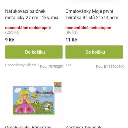
r
t
Značky
o
ů
Nafukovací balónek
Omalovánky Moje první
d
metalický 27 cm - 1ks, mix
zvířátka 8 listů 21x14,5cm
u
Blog
barev
MPZ
k
momentálně nedostupné
momentálně nedostupné
t
(263 ks)
(96 ks)
Hračkářství
ů
9 Kč
11 Kč
Přihlášení
Do košíku
Do košíku
Doporučený věk od 3 let
1ks
Kód:
78703201
Kód:
ET11400100
Zástěrka, bryndák
Omalovánky Princezny