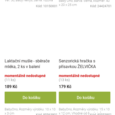
Vel. 50, Baby Nellys, barva: růžová
Baby Ono, Barva: černá, Rozměr: 40
x 20 x 25 cm
Kód:
10150001
Kód:
24424701
Laktační mušle - sběrače
Senzorická hračka s
mléka, 2 ks v balení
přísavkou ŽELVIČKA
momentálně nedostupné
momentálně nedostupné
(11 ks)
(13 ks)
189 Kč
179 Kč
Do košíku
Do košíku
BabyOno, Rozměry výrobku: 10 x 10
BabyOno, Rozměry výrobku: 15 x 10
x 3 cm
x 12 cm, Vhodné od 6 měsíců
Kód:
85563901
Kód:
85553901