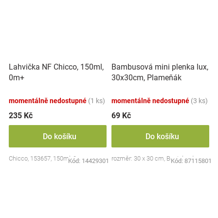
Lahvička NF Chicco, 150ml,
Bambusová mini plenka lux,
0m+
30x30cm, Plameňák
momentálně nedostupné
(1 ks)
momentálně nedostupné
(3 ks)
235 Kč
69 Kč
Do košíku
Do košíku
Chicco, 153657, 150ml, 0m+
rozměr: 30 x 30 cm, Bocioland
Kód:
14429301
Kód:
87115801