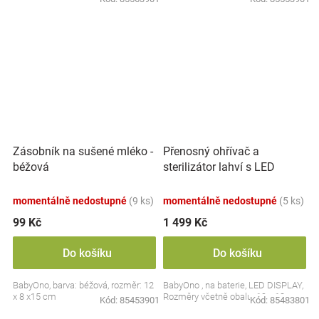
Přenosný ohřívač a
Zásobník na sušené mléko -
sterilizátor lahví s LED
béžová
displejem, bílý
momentálně nedostupné
(9 ks)
momentálně nedostupné
(5 ks)
99 Kč
1 499 Kč
Do košíku
Do košíku
BabyOno, barva: béžová, rozměr: 12
BabyOno , na baterie, LED DISPLAY,
x 8 x15 cm
Rozměry včetně obalu: 19 x 13 cm.
Kód:
85453901
Kód:
85483801