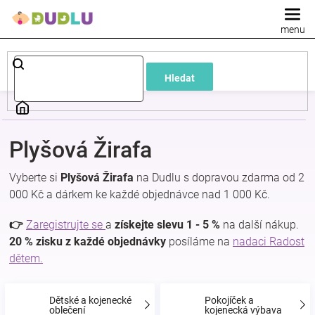
Přejít
na
obsah
Dětské
Hledat
a
kojenecké
Plyšová Žirafa
oblečení
Vyberte si
Plyšová Žirafa
na Dudlu s dopravou zdarma od 2
000 Kč a dárkem ke každé objednávce nad 1 000 Kč.
Pokojíček
👉
Zaregistrujte se
a
získejte slevu 1 - 5 %
na další nákup.
a
20 % zisku z každé objednávky
posíláme na
nadaci Radost
dětem.
kojenecká
Dětské a kojenecké
Pokojíček a
oblečení
kojenecká výbava
výbava