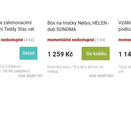
se zahrnovacími
Vzděl
Box na hračky Nellys, HELEN -
 Teddy Star, vel.
podlo
dub SONOMA
zvuky,
 nedostupné
(4 ks)
momentálně nedostupné
(1 ks)
momen
Detail
1 259 Kč
1 1
Do košíku
OG 2,5,barva:
Rozměry boxu: 70 x 40 x 40 cm, sv.
Toyz, V
l.: 68/86 zateplený
hnědá
cm
Kód:
82481701
Kód:
99357001