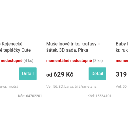
s Kojenecké
Mušelínové triko, kraťasy +
Baby 
é tepláčky Cute
šátek, 3D sada, Pírka
kr. ru
dré
Z&amp;Z, bílá/smetana
růžová
 nedostupné
(4 ks)
momentálně nedostupné
(3 ks)
momen
629 Kč
319
Detail
Detail
od
Barva: modrá
Vel. 56, 3D, barva: bílá/smetana
Vel. 50,
Kód:
64702201
Kód:
15564101