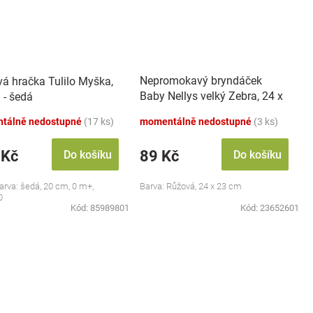
Nepromokavý bryndáček
vá hračka Tulilo Myška,
Baby Nellys velký Zebra, 24 x
 - šedá
23 cm - růžová
tálně nedostupné
(17 ks)
momentálně nedostupné
(3 ks)
 Kč
89 Kč
Do košíku
Do košíku
barva: šedá, 20 cm, 0 m+,
Barva: Růžová, 24 x 23 cm
0
Kód:
85989801
Kód:
23652601