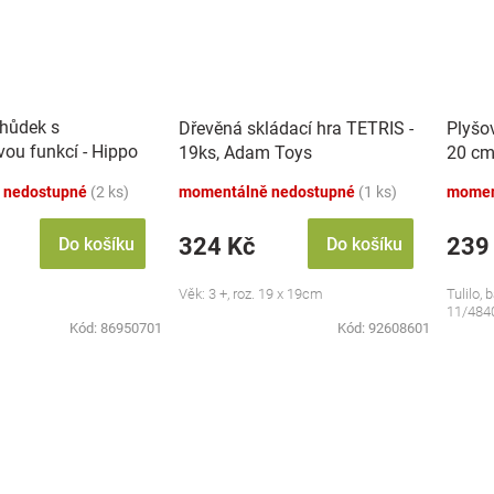
chůdek s
Dřevěná skládací hra TETRIS -
Plyšo
vou funkcí - Hippo
19ks, Adam Toys
20 cm
 nedostupné
(2 ks)
momentálně nedostupné
(1 ks)
momen
324 Kč
239
Do košíku
Do košíku
Věk: 3 +, roz. 19 x 19cm
Tulilo, 
11/484
Kód:
86950701
Kód:
92608601