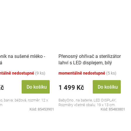
ník na sušené mléko -
Přenosný ohřívač a sterilizátor
á
lahví s LED displejem, bílý
tálně nedostupné
(9 ks)
momentálně nedostupné
(5 ks)
Kč
1 499 Kč
Do košíku
Do košíku
, barva: béžová, rozměr: 12 x
BabyOno , na baterie, LED DISPLAY,
cm
Rozměry včetně obalu: 19 x 13 cm.
Kód:
85453901
Kód:
85483801