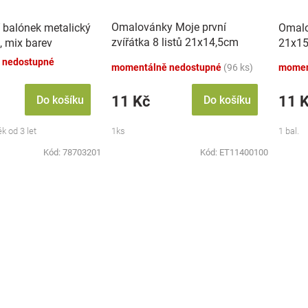
Omalovánky Moje první
 balónek metalický
Omalo
zvířátka 8 listů 21x14,5cm
, mix barev
21x15
MPZ
 nedostupné
momentálně nedostupné
(96 ks)
momen
11 Kč
11 
Do košíku
Do košíku
k od 3 let
1ks
1 bal.
Kód:
78703201
Kód:
ET11400100