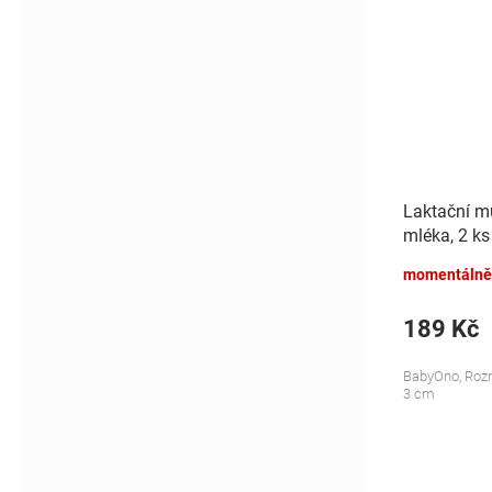
Laktační mu
mléka, 2 ks
momentálně
189 Kč
BabyOno, Rozm
3 cm