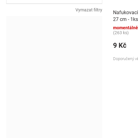
k
t
Vymazat filtry
Nafukovací
ů
27 cm - 1ks
momentálně
(263 ks)
9 Kč
Doporučený vě