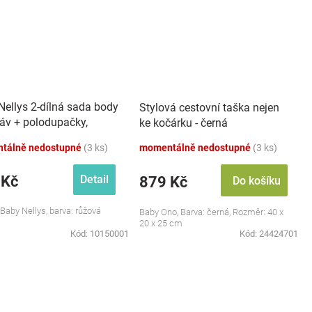
Nellys 2-dílná sada body
Stylová cestovní taška nejen
káv + polodupačky,
ke kočárku - černá
 - Baby Little Star
tálně nedostupné
(3 ks)
momentálně nedostupné
(3 ks)
 Kč
Detail
879 Kč
Do košíku
 Baby Nellys, barva: růžová
Baby Ono, Barva: černá, Rozměr: 40 x
20 x 25 cm
Kód:
10150001
Kód:
24424701