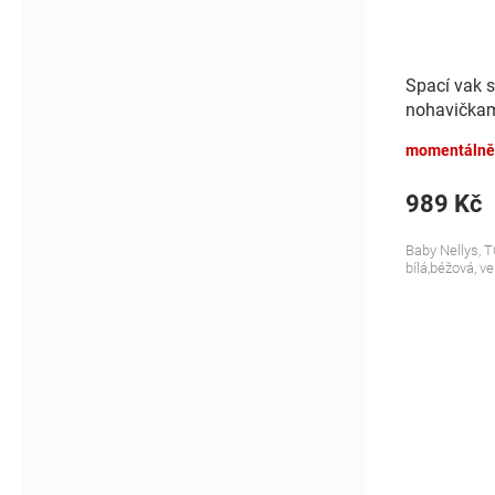
Spací vak 
nohavičkami
S, 68/86
momentálně
989 Kč
Baby Nellys, T
bílá,béžová, ve