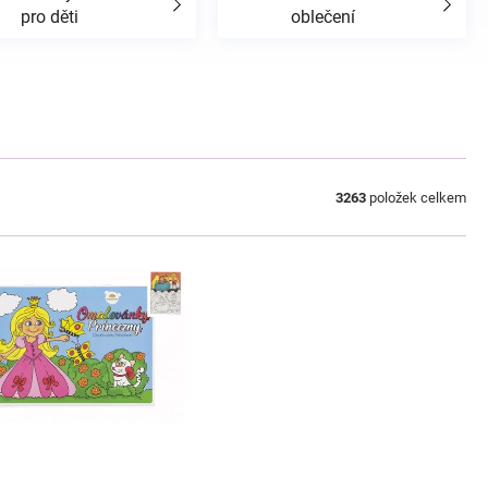
pro děti
oblečení
3263
položek celkem