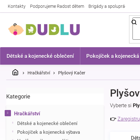
Přejít
Kontakty
Podporujeme Radost dětem
Brigády a spolupráce
Nej
na
obsah
Dětské a kojenecké oblečení
Pokojíček a kojenecká
Domů
Hračkářství
Plyšový Kačer
P
Plyšov
Kategorie
Přeskočit
o
kategorie
s
Vyberte si
Pl
t
Hračkářství
r
👉
Zaregistru
Dětské a kojenecké oblečení
a
n
Pokojíček a kojenecká výbava
Dět
n