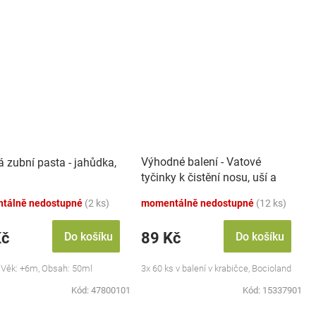
Výhodné balení - Vatové
á zubní pasta - jahůdka,
tyčinky k čistění nosu, uší a
pupíku, 3x 60 ks
tálně nedostupné
(2 ks)
momentálně nedostupné
(12 ks)
Kč
89 Kč
Do košíku
Do košíku
 Věk: +6m, Obsah: 50ml
3x 60 ks v balení v krabičce, Bocioland
Kód:
47800101
Kód:
15337901