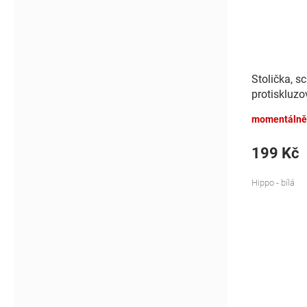
Stolička, s
protiskluzo
- bílá
momentálně
199 Kč
Hippo - bílá