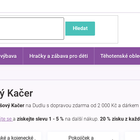
častější dotazy
Hledat
 výbava
Hračky a zábava pro děti
Těhotenské oble
ý Kačer
yšový Kačer
na Dudlu s dopravou zdarma od 2 000 Kč a dárkem 
jte se
a
získejte slevu 1 - 5 %
na další nákup.
20 % zisku z kaž
ské a kojenecké
Pokojíček a