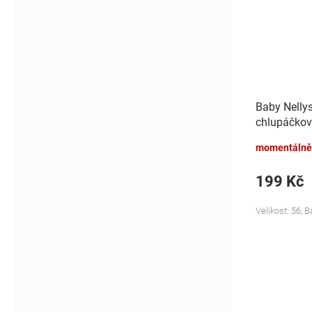
Baby Nelly
chlupáčkov
Bunny - mo
momentálně
199 Kč
Velikost: 56, 