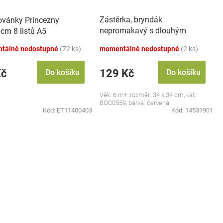
Zástěrka, bryndák
vánky Princezny
nepromakavý s dlouhým
cm 8 listů A5
rukávem, Jahůdka, červený
tálně nedostupné
(72 ks)
momentálně nedostupné
(2 ks)
Kč
129 Kč
Do košíku
Do košíku
Věk: 6 m+, rozměr: 34 x 34 cm, kat:
BOC0559, barva: červená
Kód:
ET11400403
Kód:
14531901