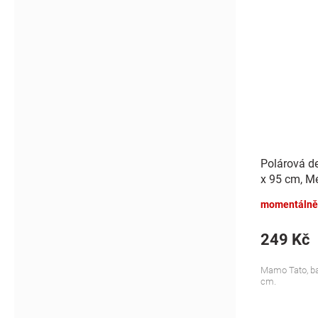
Polárová d
x 95 cm, Me
momentálně
249 Kč
Mamo Tato, bar
cm.