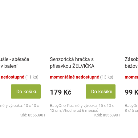
šle - sběrače
Senzorická hračka s
Zásob
 v balení
přísavkou ŽELVIČKA
béžov
 nedostupné
(11 ks)
momentálně nedostupné
(13 ks)
momen
179 Kč
99 
Do košíku
Do košíku
ěry výrobku: 10 x 10 x
BabyOno, Rozměry výrobku: 15 x 10 x
BabyOno
12 cm, Vhodné od 6 měsíců
8 x15 
Kód:
85563901
Kód:
85553901