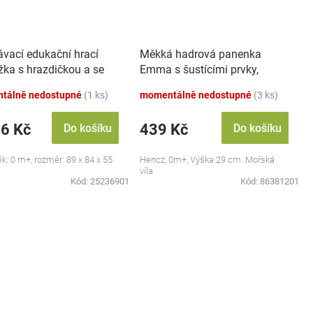
ávací edukační hrací
Měkká hadrová panenka
žka s hrazdičkou a se
Emma s šustícími prvky,
 Safari
modrá
tálně nedostupné
(1 ks)
momentálně nedostupné
(3 ks)
46 Kč
439 Kč
Do košíku
Do košíku
ěk: 0 m+, rozměr: 89 x 84 x 55
Hencz, 0m+, Výška 29 cm. Mořská
víla
Kód:
25236901
Kód:
86381201