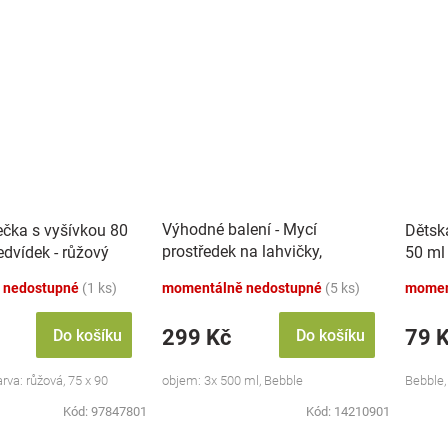
Výhodné balení - Mycí
ečka s vyšívkou 80
Dětsk
prostředek na lahvičky,
dvídek - růžový
50 ml
savičky a hračky - 3x 500 ml
 nedostupné
(1 ks)
momentálně nedostupné
(5 ks)
momen
299 Kč
79 
Do košíku
Do košíku
va: růžová, 75 x 90
objem: 3x 500 ml, Bebble
Bebble,
Kód:
97847801
Kód:
14210901