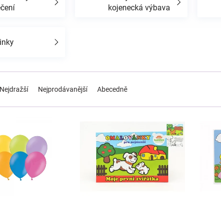
ečení
kojenecká výbava
inky
Nejdražší
Nejprodávanější
Abecedně