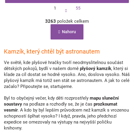
S
1
55
t
r
O
á
3263
položek celkem
v
n
l
k
Nahoru
á
o
d
v
a
á
c
Kamzík, který chtěl být astronautem
n
í
í
p
Ve světě, kde plyšové hračky tvoří neodmyslitelnou součást
r
dětských pokojů, bydlí v našem domě
plyšový
kamzík
, který si
v
klade za cíl dostat se hodně vysoko. Ano, doslova vysoko. Náš
k
plyšový kamzík má totiž sen stát se astronautem. A jak to celé
y
začalo? Připoutejte se, startujeme.
v
ý
Byl to obyčejný večer, kdy děti rozprostřely
mapu sluneční
p
soustavy
na podlaze a rozhodly se, že je čas
prozkoumat
i
vesmír
. A kdo by byl lepším průvodcem než kamzík s vrozenou
s
schopností šplhat vysoko? I když, pravda, jeho předchozí
u
expedice se omezovaly na výstupy na nejvyšší poličku
knihovny.