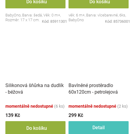
Do košíku
Do košíku
BabyOno, Barva: šedá, Věk: 0 m+,
věk: 6 m+, Barva: vícebarevné, 6ks,
Rozměr: 17 x 17 cm.
BabyOno
Kód:
85911301
Kód:
85736001
Silikonová šňůrka na dudlík
Bavlněné prostěradlo
- béžová
60x120cm - petrolejová
momentálně nedostupné
(6 ks)
momentálně nedostupné
(2 ks)
139 Kč
299 Kč
Detail
Do košíku