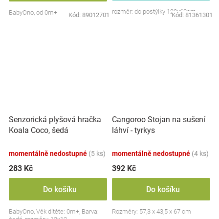
rozměr: do postýlky 120x60cm
BabyOno, od 0m+
Kód:
89012701
Kód:
81361301
Senzorická plyšová hračka
Cangoroo Stojan na sušení
Koala Coco, šedá
láhví - tyrkys
momentálně nedostupné
(5 ks)
momentálně nedostupné
(4 ks)
283 Kč
392 Kč
Do košíku
Do košíku
BabyOno, Věk dítěte: 0m+, Barva:
Rozměry: 57,3 x 43,5 x 67 cm