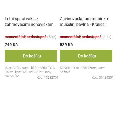
Letní spací vak se
Zavinovačka pro miminko,
zahrnovacími nohavičkami,
mušelín, bavlna - Králičci,
bavlna, Míša - bílý s
béžová
potiskem, M
momentálně nedostupné
(5 ks)
momentálně nedostupné
(1 ks)
749 Kč
539 Kč
Do košíku
Do košíku
Vzor: Míša, barva: bílá/hnědá, TOG:
SENSILLO, cca 75x75cm, barva:
0,5, velikost "M" -od 2-6 let, Baby
béžová
Nellys ČR
Kód:
17232701
Kód:
36424301