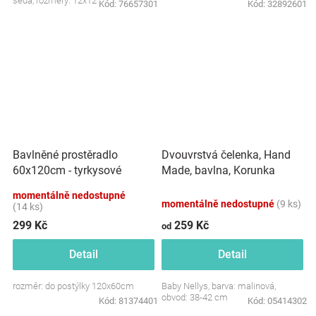
šedá, rozměry: 12x12 cm.
Kód:
76657301
Kód:
32892601
Dvouvrstvá čelenka, Hand
Bavlněné prostěradlo
Made, bavlna, Korunka
60x120cm - tyrkysové
STAR - malinová, 80/98
momentálně nedostupné
momentálně nedostupné
(9 ks)
(14 ks)
299 Kč
259 Kč
od
Detail
Detail
rozměr: do postýlky 120x60cm
Baby Nellys, barva: malinová,
obvod: 38-42 cm
Kód:
81374401
Kód:
05414302