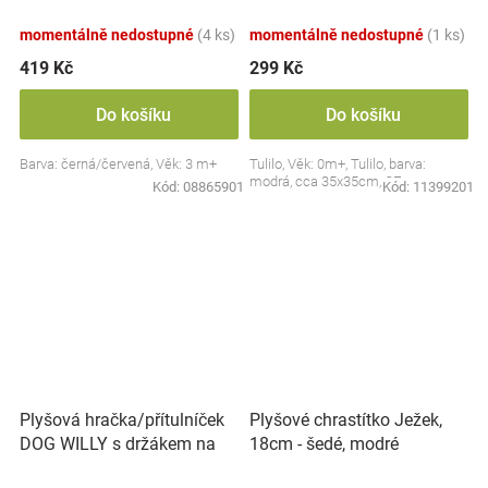
Collection - černá/červená,
BabyOno
momentálně nedostupné
(4 ks)
momentálně nedostupné
(1 ks)
419 Kč
299 Kč
Do košíku
Do košíku
Barva: černá/červená, Věk: 3 m+
Tulilo, Věk: 0m+, Tulilo, barva:
modrá, cca 35x35cm, CE
Kód:
08865901
Kód:
11399201
Plyšová hračka/přítulníček
Plyšové chrastítko Ježek,
DOG WILLY s držákem na
18cm - šedé, modré
dudlík BabyOno, béžový