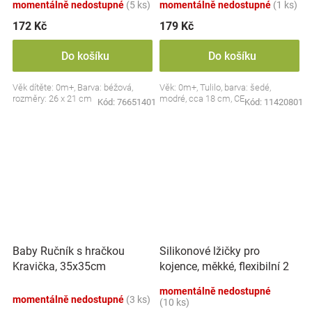
momentálně nedostupné
(5 ks)
momentálně nedostupné
(1 ks)
172 Kč
179 Kč
Do košíku
Do košíku
Věk dítěte: 0m+, Barva: béžová,
Věk: 0m+, Tulilo, barva: šedé,
rozměry: 26 x 21 cm
modré, cca 18 cm, CE
Kód:
76651401
Kód:
11420801
Silikonové lžičky pro
Baby Ručník s hračkou
kojence, měkké, flexibilní 2
Kravička, 35x35cm
ks, růžová/lila
momentálně nedostupné
momentálně nedostupné
(3 ks)
(10 ks)