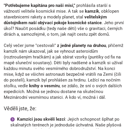
"Potřebujeme kapitána pro naši misi,"
prohlásila starší s
vážností velitele kosmické mise. A tak se
kamzík
, obklopen
stavebnicemi rakety a modely planet, stal
velitelským
důstojníkem naší obývací pokoje kosmické stanice
. Jeho první
úkol? Naučit posádku (tedy naše děti) vše o gravitaci, černých
dírách a, samozřejmě, o tom, jak najít cestu zpět domů.
Celý večer jsme "cestovali"
z jedné planety na druhou
, přičemž
kamzík nám ukazoval, jak se vyhnout asteroidům
(roztroušeným hračkám) a jak sbírat vzorky (puntíky od fix na
mapě sluneční soustavy). Děti byly nadšené a kamzík si užíval
každou minutu svého vesmírného dobrodružství. Na konci
mise, když se všichni astronauti bezpečně vrátili na Zemi (čili
do postelí), kamzík byl prohlášen za hrdinu. Ležící na nočním
stolku, vedle
knihy o vesmíru
, se zdálo, že sní o svých dalších
expedicích. Možná se jednou dostane na skutečnou
Mezinárodní vesmírnou stanici. A kdo ví, možná i dál.
Věděli jste, že:
Kamzíci jsou skvělí lezci
: Jejich schopnost šplhat po
skalnatých terénech je jednoduše úchvatná. Naše plyšová