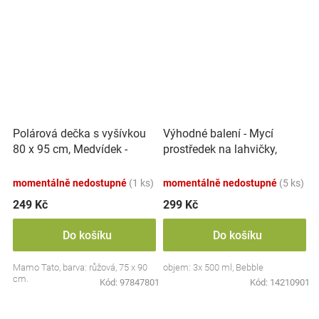
Polárová dečka s vyšívkou
Výhodné balení - Mycí
80 x 95 cm, Medvídek -
prostředek na lahvičky,
růžový
savičky a hračky - 3x 500 ml
momentálně nedostupné
(1 ks)
momentálně nedostupné
(5 ks)
249 Kč
299 Kč
Do košíku
Do košíku
Mamo Tato, barva: růžová, 75 x 90
objem: 3x 500 ml, Bebble
cm.
Kód:
97847801
Kód:
14210901