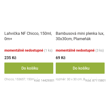
Lahvička NF Chicco, 150ml,
Bambusová mini plenka lux,
0m+
30x30cm, Plameňák
momentálně nedostupné
(1 ks)
momentálně nedostupné
(3 ks)
235 Kč
69 Kč
Do košíku
Do košíku
Chicco, 153657, 150ml, 0m+
rozměr: 30 x 30 cm, Bocioland
Kód:
14429301
Kód:
87115801