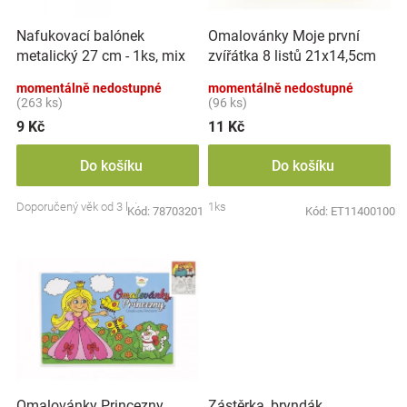
r
t
Značky
o
ů
Nafukovací balónek
Omalovánky Moje první
d
metalický 27 cm - 1ks, mix
zvířátka 8 listů 21x14,5cm
u
Blog
barev
MPZ
k
momentálně nedostupné
momentálně nedostupné
t
(263 ks)
(96 ks)
Hračkářství
ů
9 Kč
11 Kč
Přihlášení
Do košíku
Do košíku
Doporučený věk od 3 let
1ks
Kód:
78703201
Kód:
ET11400100
Zástěrka, bryndák
Omalovánky Princezny