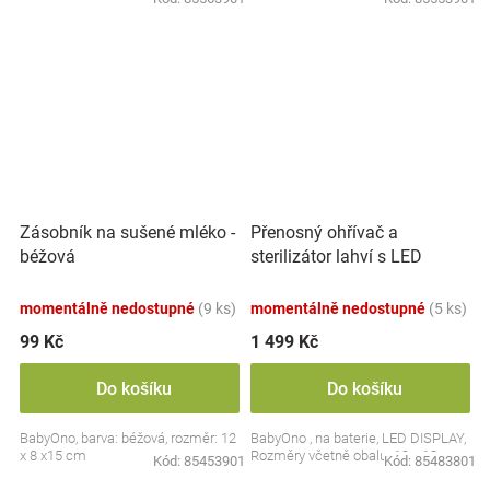
Přenosný ohřívač a
Zásobník na sušené mléko -
sterilizátor lahví s LED
béžová
displejem, bílý
momentálně nedostupné
(9 ks)
momentálně nedostupné
(5 ks)
99 Kč
1 499 Kč
Do košíku
Do košíku
BabyOno, barva: béžová, rozměr: 12
BabyOno , na baterie, LED DISPLAY,
x 8 x15 cm
Rozměry včetně obalu: 19 x 13 cm.
Kód:
85453901
Kód:
85483801