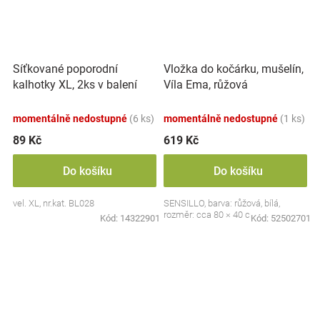
Síťkované poporodní
Vložka do kočárku, mušelín,
kalhotky XL, 2ks v balení
Víla Ema, růžová
momentálně nedostupné
(6 ks)
momentálně nedostupné
(1 ks)
89 Kč
619 Kč
Do košíku
Do košíku
vel. XL, nr.kat. BL028
SENSILLO, barva: růžová, bílá,
rozměr: cca 80 × 40 cm
Kód:
14322901
Kód:
52502701