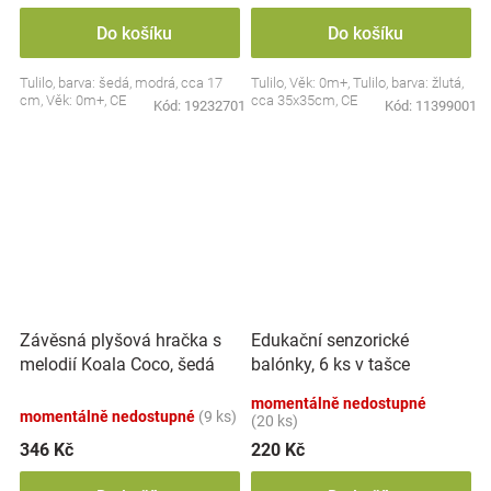
Do košíku
Do košíku
Tulilo, barva: šedá, modrá, cca 17
Tulilo, Věk: 0m+, Tulilo, barva: žlutá,
cm, Věk: 0m+, CE
cca 35x35cm, CE
Kód:
19232701
Kód:
11399001
Závěsná plyšová hračka s
Edukační senzorické
melodií Koala Coco, šedá
balónky, 6 ks v tašce
momentálně nedostupné
momentálně nedostupné
(9 ks)
(20 ks)
346 Kč
220 Kč