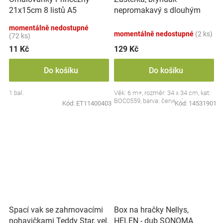
nepromakavý s dlouhým
21x15cm 8 listů A5
rukávem, Jahůdka, červený
momentálně nedostupné
momentálně nedostupné
(2 ks)
(72 ks)
11 Kč
129 Kč
Do košíku
Do košíku
1 bal.
Věk: 6 m+, rozměr: 34 x 34 cm, kat:
BOC0559, barva: červená
Kód:
ET11400403
Kód:
14531901
Spací vak se zahrnovacími
Box na hračky Nellys,
nohavičkami Teddy Star, vel.
HELEN - dub SONOMA