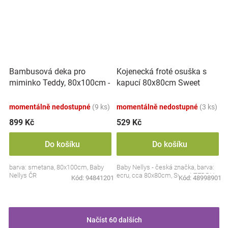
Bambusová deka pro
Kojenecká froté osuška s
miminko Teddy, 80x100cm -
kapucí 80x80cm Sweet
ecru. smetanová
dreams by TEDDY - ecru
momentálně nedostupné
(9 ks)
momentálně nedostupné
(3 ks)
899 Kč
529 Kč
Do košíku
Do košíku
barva: smetana, 80x100cm, Baby
Baby Nellys - česká značka, barva:
Nellys ČR
ecru, cca 80x80cm, Sweet TEDDY
Kód:
94841201
Kód:
48998901
Načíst 60 dalších