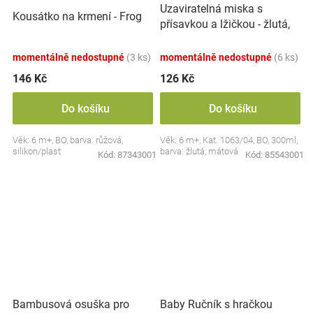
Uzaviratelná miska s
Kousátko na krmení - Frog
přísavkou a lžičkou - žlutá,
mátová
momentálně nedostupné
(3 ks)
momentálně nedostupné
(6 ks)
146 Kč
126 Kč
Do košíku
Do košíku
Věk: 6 m+, BO, barva: růžová,
Věk: 6 m+, Kat. 1063/04, BO, 300ml,
silikon/plast
barva: žlutá, mátová
Kód:
87343001
Kód:
85543001
Bambusová osuška pro
Baby Ručník s hračkou