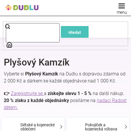
Přejít
na
obsah
Dětské
Hledat
a
kojenecké
Plyšový Kamzík
oblečení
Vyberte si
Plyšový Kamzík
na Dudlu s dopravou zdarma od
2 000 Kč a dárkem ke každé objednávce nad 1 000 Kč.
Pokojíček
👉
Zaregistrujte se
a
získejte slevu 1 - 5 %
na další nákup.
a
20 % zisku z každé objednávky
posíláme na
nadaci Radost
dětem.
kojenecká
Dětské a kojenecké
Pokojíček a
oblečení
kojenecká výbava
výbava