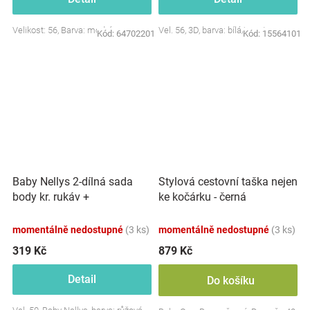
Velikost: 56, Barva: modrá
Vel. 56, 3D, barva: bílá/smetana
Kód:
64702201
Kód:
15564101
Baby Nellys 2-dílná sada
Stylová cestovní taška nejen
body kr. rukáv +
ke kočárku - černá
polodupačky, růžová - Baby
Little Star
momentálně nedostupné
(3 ks)
momentálně nedostupné
(3 ks)
319 Kč
879 Kč
Detail
Do košíku