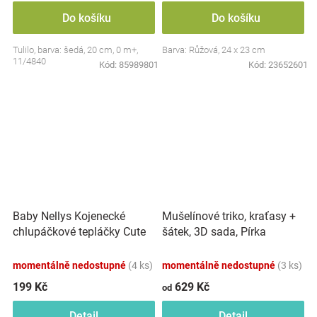
Do košíku
Do košíku
Tulilo, barva: šedá, 20 cm, 0 m+,
Barva: Růžová, 24 x 23 cm
11/4840
Kód:
85989801
Kód:
23652601
Baby Nellys Kojenecké
Mušelínové triko, kraťasy +
chlupáčkové tepláčky Cute
šátek, 3D sada, Pírka
Bunny - modré
Z&amp;Z, bílá/smetana
momentálně nedostupné
(4 ks)
momentálně nedostupné
(3 ks)
199 Kč
629 Kč
od
Detail
Detail