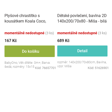
Plyšové chrastítko s
Dětské povlečení, bavlna 2D
kousátkem Koala Coco,
140x200/70x80 - Míša - bílá
šedá
s potiskem
momentálně nedostupné
(3 ks)
momentálně nedostupné
(3 ks)
167 Kč
689 Kč
Detail
Do košíku
rozměr: 140x200/70x80cm, Bavlna,
BabyOno, Věk dítěte: 0m+, Barva:
vzor: Míša
šedá, rozměry: 15x15 cm.
Kód:
76657701
Kód:
51626901