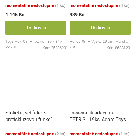
momentálně nedostupné
(1 ks)
momentálně nedostupné
(3 ks)
1 146 Kč
439 Kč
Do košíku
Do košíku
Toyz, Věk: 0 m+, rozměr: 89 x 84 x
Hencz, 0m+, Výška 29 cm. Mořská
55 cm
víla
Kód:
25236901
Kód:
86381201
Stolička, schůdek s
Dřevěná skládací hra
protiskluzovou funkcí -
TETRIS - 19ks, Adam Toys
Hippo - bílá
momentálně nedostupné
(2 ks)
momentálně nedostupné
(1 ks)