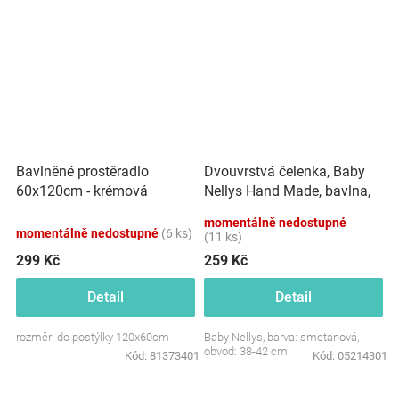
Dvouvrstvá čelenka, Baby
Bavlněné prostěradlo
Nellys Hand Made, bavlna,
60x120cm - krémová
Korunka STAR - smetanová,
momentálně nedostupné
80/98
momentálně nedostupné
(6 ks)
(11 ks)
299 Kč
259 Kč
Detail
Detail
rozměr: do postýlky 120x60cm
Baby Nellys, barva: smetanová,
obvod: 38-42 cm
Kód:
81373401
Kód:
05214301