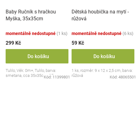
Baby Ručník s hračkou
Dětská houbička na mytí -
Myška, 35x35cm
růžová
momentálně nedostupné
(1 ks)
momentálně nedostupné
(6 ks)
299 Kč
59 Kč
Do košíku
Do košíku
Tulilo, Věk: 0m+, Tulilo, barva:
1 ks, rozměr: 9 x 12 x 2,5 cm, barva:
smetana, cca 35x35cm, CE
růžová
Kód:
11399801
Kód:
48065501