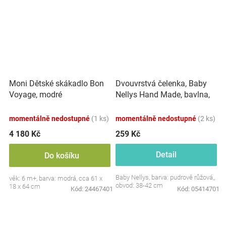
Dvouvrstvá čelenka, Baby
Moni Dětské skákadlo Bon
Nellys Hand Made, bavlna,
Voyage, modré
Korunka STAR - pudrově
růžová, 80/98
momentálně nedostupné
(1 ks)
momentálně nedostupné
(2 ks)
4 180 Kč
259 Kč
Detail
Do košíku
Baby Nellys, barva: pudrově růžová,,
věk: 6 m+, barva: modrá, cca 61 x
obvod: 38-42 cm
18 x 64 cm
Kód:
24467401
Kód:
05414701