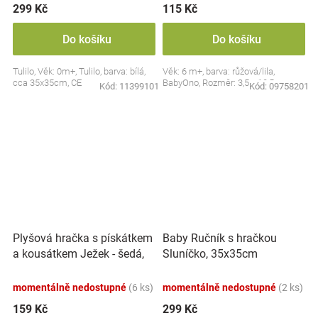
299 Kč
115 Kč
Do košíku
Do košíku
Tulilo, Věk: 0m+, Tulilo, barva: bílá,
Věk: 6 m+, barva: růžová/lila,
cca 35x35cm, CE
BabyOno, Rozměr: 3,5 x 10,5 cm
Kód:
11399101
Kód:
09758201
Plyšová hračka s pískátkem
Baby Ručník s hračkou
a kousátkem Ježek - šedá,
Sluníčko, 35x35cm
modrá
momentálně nedostupné
(6 ks)
momentálně nedostupné
(2 ks)
159 Kč
299 Kč