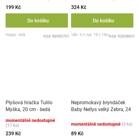
199 Kč
324 Kč
Do košíku
Do košíku
Hippo - bílá
Věk: 3 +, roz. 19 x 19cm
Kód:
86950701
Kód:
92608601
Nepromokavý bryndáček
Plyšová hračka Tulilo
Baby Nellys velký Zebra, 24
Myška, 20 cm - šedá
x 23 cm - růžová
momentálně nedostupné
momentálně nedostupné
(3 ks)
(17 ks)
239 Kč
89 Kč