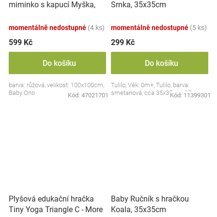
miminko s kapucí Myška,
Srnka, 35x35cm
100x100cm - růžová
momentálně nedostupné
(4 ks)
momentálně nedostupné
(5 ks)
599 Kč
299 Kč
Do košíku
Do košíku
barva: růžová, velikost: 100x100cm,
Tulilo, Věk: 0m+, Tulilo, barva:
Baby Ono
smetanová, cca 35x35cm, CE
Kód:
47021701
Kód:
11399301
Plyšová edukační hračka
Baby Ručník s hračkou
Tiny Yoga Triangle C - More
Koala, 35x35cm