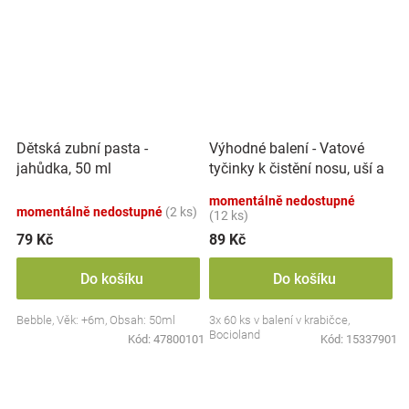
Výhodné balení - Vatové
Dětská zubní pasta -
tyčinky k čistění nosu, uší a
jahůdka, 50 ml
pupíku, 3x 60 ks
momentálně nedostupné
momentálně nedostupné
(2 ks)
(12 ks)
79 Kč
89 Kč
Do košíku
Do košíku
Bebble, Věk: +6m, Obsah: 50ml
3x 60 ks v balení v krabičce,
Bocioland
Kód:
47800101
Kód:
15337901