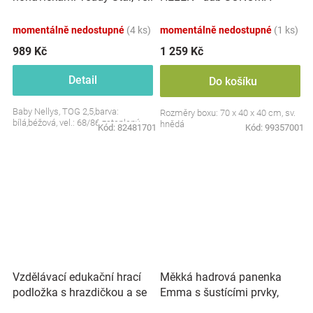
S, 68/86
momentálně nedostupné
(4 ks)
momentálně nedostupné
(1 ks)
989 Kč
1 259 Kč
Detail
Do košíku
Baby Nellys, TOG 2,5,barva:
Rozměry boxu: 70 x 40 x 40 cm, sv.
bílá,béžová, vel.: 68/86 zateplený
hnědá
Kód:
82481701
Kód:
99357001
Vzdělávací edukační hrací
Měkká hadrová panenka
podložka s hrazdičkou a se
Emma s šustícími prvky,
zvuky, Safari
modrá