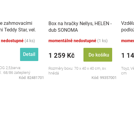
se zahrnovacími
Vzděl
Box na hračky Nellys, HELEN -
 Teddy Star, vel.
podlo
dub SONOMA
zvuky,
 nedostupné
(4 ks)
momentálně nedostupné
(1 ks)
momen
Detail
1 259 Kč
1 1
Do košíku
OG 2,5,barva:
Rozměry boxu: 70 x 40 x 40 cm, sv.
Toyz, V
l.: 68/86 zateplený
hnědá
cm
Kód:
82481701
Kód:
99357001