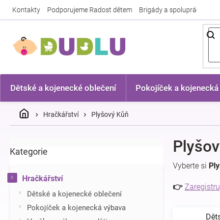
Přejít
Kontakty
Podporujeme Radost dětem
Brigády a spolupráce
Nej
na
obsah
Dětské a kojenecké oblečení
Pokojíček a kojenecká
Domů
Hračkářství
Plyšový Kůň
P
Plyšov
Kategorie
Přeskočit
o
kategorie
s
Vyberte si
Pl
t
Hračkářství
r
👉
Zaregistru
Dětské a kojenecké oblečení
a
n
Pokojíček a kojenecká výbava
Dět
n