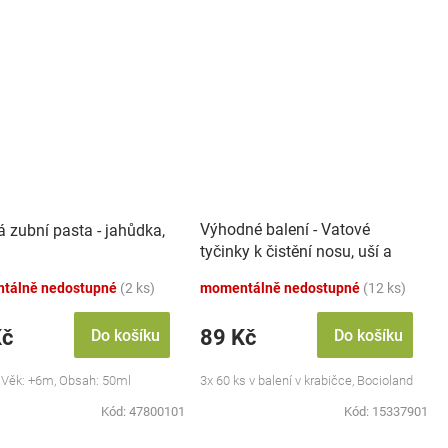
Výhodné balení - Vatové
á zubní pasta - jahůdka,
tyčinky k čistění nosu, uší a
pupíku, 3x 60 ks
tálně nedostupné
(2 ks)
momentálně nedostupné
(12 ks)
Kč
89 Kč
Do košíku
Do košíku
 Věk: +6m, Obsah: 50ml
3x 60 ks v balení v krabičce, Bocioland
Kód:
47800101
Kód:
15337901