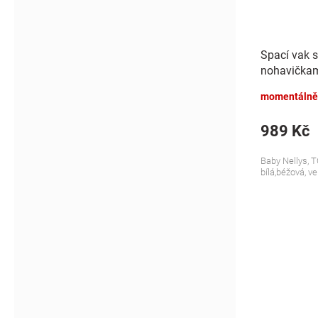
Spací vak 
nohavičkami
S, 68/86
momentálně
989 Kč
Baby Nellys, T
bílá,béžová, ve