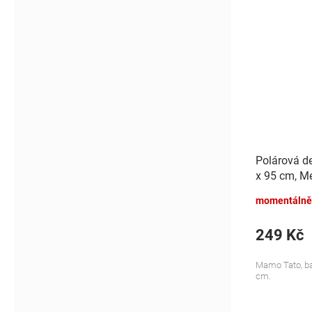
Polárová d
x 95 cm, Me
momentálně
249 Kč
Mamo Tato, bar
cm.