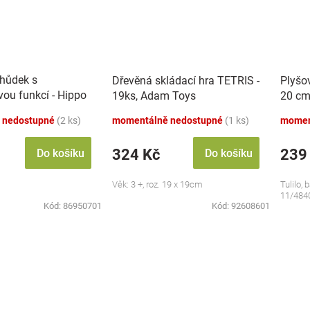
chůdek s
Dřevěná skládací hra TETRIS -
Plyšo
vou funkcí - Hippo
19ks, Adam Toys
20 cm
 nedostupné
(2 ks)
momentálně nedostupné
(1 ks)
momen
324 Kč
239
Do košíku
Do košíku
Věk: 3 +, roz. 19 x 19cm
Tulilo, 
11/484
Kód:
86950701
Kód:
92608601