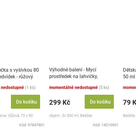
Výhodné balení - Mycí
ečka s vyšívkou 80
Dětsk
prostředek na lahvičky,
dvídek - růžový
50 ml
savičky a hračky - 3x 500 ml
 nedostupné
(1 ks)
momentálně nedostupné
(5 ks)
momen
299 Kč
79 
Do košíku
Do košíku
va: růžová, 75 x 90
objem: 3x 500 ml, Bebble
Bebble,
Kód:
97847801
Kód:
14210901