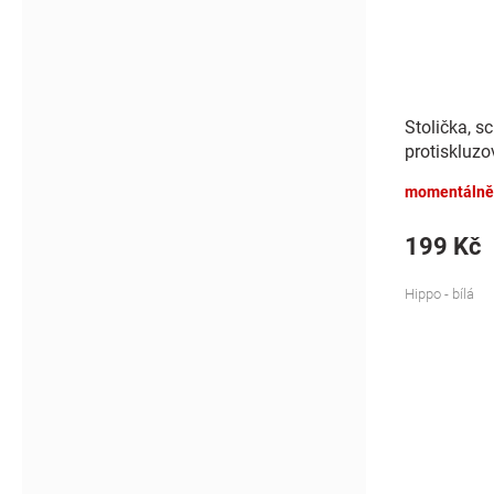
Stolička, s
protiskluzo
- bílá
momentálně
199 Kč
Hippo - bílá