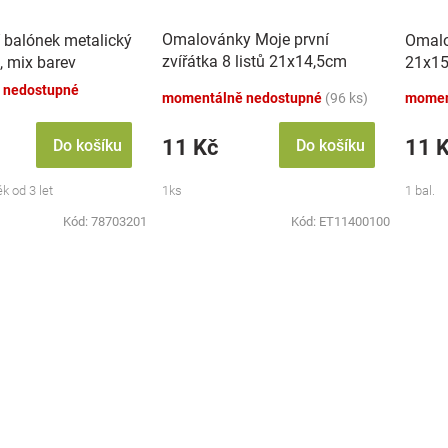
Omalovánky Moje první
 balónek metalický
Omalo
zvířátka 8 listů 21x14,5cm
, mix barev
21x15
MPZ
 nedostupné
momentálně nedostupné
(96 ks)
momen
11 Kč
11 
Do košíku
Do košíku
k od 3 let
1ks
1 bal.
Kód:
78703201
Kód:
ET11400100