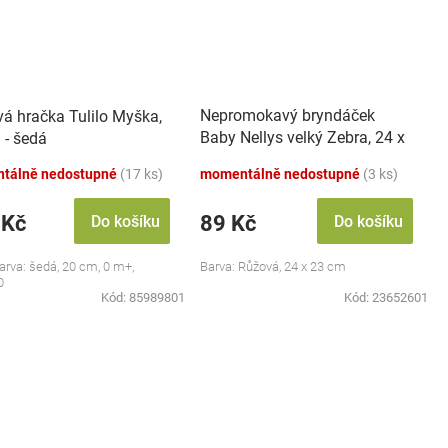
Nepromokavý bryndáček
vá hračka Tulilo Myška,
Baby Nellys velký Zebra, 24 x
 - šedá
23 cm - růžová
tálně nedostupné
(17 ks)
momentálně nedostupné
(3 ks)
 Kč
89 Kč
Do košíku
Do košíku
barva: šedá, 20 cm, 0 m+,
Barva: Růžová, 24 x 23 cm
0
Kód:
85989801
Kód:
23652601