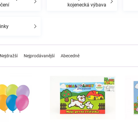
ečení
kojenecká výbava
inky
Nejdražší
Nejprodávanější
Abecedně