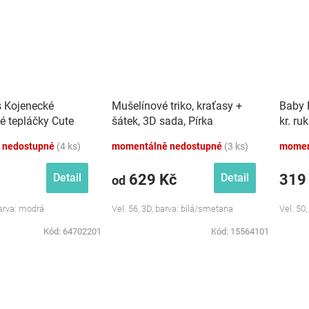
s Kojenecké
Mušelínové triko, kraťasy +
Baby 
é tepláčky Cute
šátek, 3D sada, Pírka
kr. ru
dré
Z&amp;Z, bílá/smetana
růžová
 nedostupné
(4 ks)
momentálně nedostupné
(3 ks)
momen
629 Kč
319
Detail
Detail
od
Barva: modrá
Vel. 56, 3D, barva: bílá/smetana
Vel. 50,
Kód:
64702201
Kód:
15564101