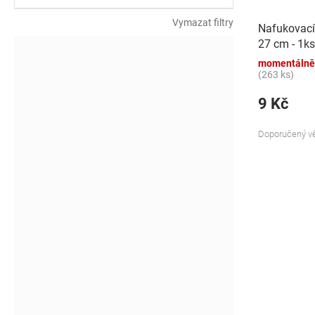
k
t
Vymazat filtry
Nafukovací
ů
27 cm - 1ks
momentálně
(263 ks)
9 Kč
Doporučený vě