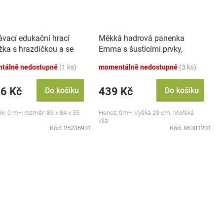
ávací edukační hrací
Měkká hadrová panenka
žka s hrazdičkou a se
Emma s šustícími prvky,
 Safari
modrá
tálně nedostupné
(1 ks)
momentálně nedostupné
(3 ks)
46 Kč
439 Kč
Do košíku
Do košíku
ěk: 0 m+, rozměr: 89 x 84 x 55
Hencz, 0m+, Výška 29 cm. Mořská
víla
Kód:
25236901
Kód:
86381201