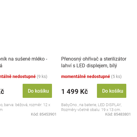
ník na sušené mléko -
Přenosný ohřívač a sterilizátor
á
lahví s LED displejem, bílý
tálně nedostupné
(9 ks)
momentálně nedostupné
(5 ks)
Kč
1 499 Kč
Do košíku
Do košíku
, barva: béžová, rozměr: 12 x
BabyOno , na baterie, LED DISPLAY,
cm
Rozměry včetně obalu: 19 x 13 cm.
Kód:
85453901
Kód:
85483801