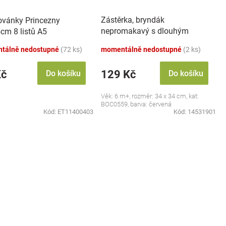
Zástěrka, bryndák
vánky Princezny
nepromakavý s dlouhým
cm 8 listů A5
rukávem, Jahůdka, červený
tálně nedostupné
(72 ks)
momentálně nedostupné
(2 ks)
Kč
129 Kč
Do košíku
Do košíku
Věk: 6 m+, rozměr: 34 x 34 cm, kat:
BOC0559, barva: červená
Kód:
ET11400403
Kód:
14531901