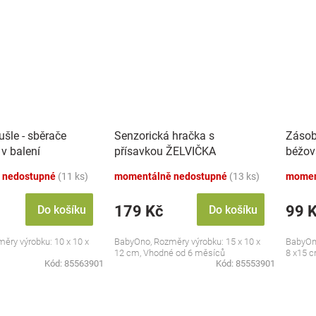
šle - sběrače
Senzorická hračka s
Zásob
 v balení
přísavkou ŽELVIČKA
béžov
 nedostupné
(11 ks)
momentálně nedostupné
(13 ks)
momen
179 Kč
99 
Do košíku
Do košíku
ěry výrobku: 10 x 10 x
BabyOno, Rozměry výrobku: 15 x 10 x
BabyOno
12 cm, Vhodné od 6 měsíců
8 x15 
Kód:
85563901
Kód:
85553901