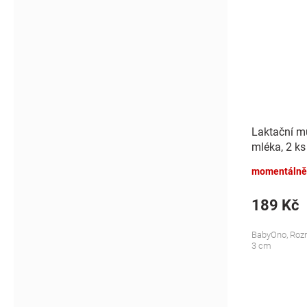
Laktační mu
mléka, 2 ks
momentálně
189 Kč
BabyOno, Rozm
3 cm