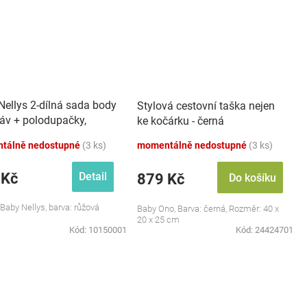
Nellys 2-dílná sada body
Stylová cestovní taška nejen
káv + polodupačky,
ke kočárku - černá
 - Baby Little Star
tálně nedostupné
(3 ks)
momentálně nedostupné
(3 ks)
 Kč
Detail
879 Kč
Do košíku
 Baby Nellys, barva: růžová
Baby Ono, Barva: černá, Rozměr: 40 x
20 x 25 cm
Kód:
10150001
Kód:
24424701