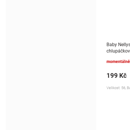
Baby Nelly
chlupáčkov
Bunny - mo
momentálně
199 Kč
Velikost: 56, 