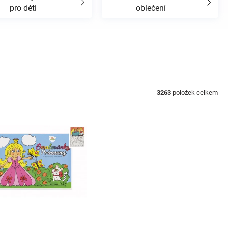
pro děti
oblečení
3263
položek celkem