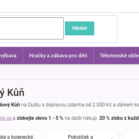
častější dotazy
Hledat
 výbava
Hračky a zábava pro děti
Těhotenské oble
ý Kůň
yšový Kůň
na Dudlu s dopravou zdarma od 2 000 Kč a dárkem ke
jte se
a
získejte slevu 1 - 5 %
na další nákup.
20 % zisku z kaž
ské a kojenecké
Pokojíček a