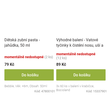
Výhodné balení - Vatové
Dětská zubní pasta -
tyčinky k čistění nosu, uší a
jahůdka, 50 ml
pupíku, 3x 60 ks
momentálně nedostupné
momentálně nedostupné
(2 ks)
(12 ks)
79 Kč
89 Kč
Do košíku
Do košíku
Bebble, Věk: +6m, Obsah: 50ml
3x 60 ks v balení v krabičce,
Bocioland
Kód:
47800101
Kód:
15337901