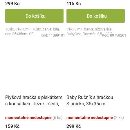
299 Kč
115 Kč
Do košíku
Do košíku
Tulilo, Věk: 0m+, Tulilo, barva: bílá,
Věk: 6 m+, barva: růžová/lila,
cca 35x35cm, CE
BabyOno, Rozměr: 3,5 x 10,5 cm
Kód:
11399101
Kód:
09758201
Plyšová hračka s pískátkem
Baby Ručník s hračkou
a kousátkem Ježek - šedá,
Sluníčko, 35x35cm
modrá
momentálně nedostupné
(6 ks)
momentálně nedostupné
(2 ks)
159 Kč
299 Kč