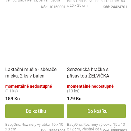
Vel. 50, Baby Nellys, barva: růžová
Baby Ono, Barva: černá, Rozměr: 40
x 20 x 25 cm
Kód:
10150001
Kód:
24424701
Laktační mušle - sběrače
Senzorická hračka s
mléka, 2 ks v balení
přísavkou ŽELVIČKA
momentálně nedostupné
momentálně nedostupné
(11 ks)
(13 ks)
189 Kč
179 Kč
Do košíku
Do košíku
BabyOno, Rozměry výrobku: 10 x 10
BabyOno, Rozměry výrobku: 15 x 10
x 3 cm
x 12 cm, Vhodné od 6 měsíců
Kód:
85563901
Kód:
85553901