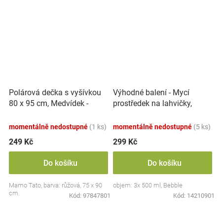
Polárová dečka s vyšívkou
Výhodné balení - Mycí
80 x 95 cm, Medvídek -
prostředek na lahvičky,
růžový
savičky a hračky - 3x 500 ml
momentálně nedostupné
(1 ks)
momentálně nedostupné
(5 ks)
249 Kč
299 Kč
Do košíku
Do košíku
Mamo Tato, barva: růžová, 75 x 90
objem: 3x 500 ml, Bebble
cm.
Kód:
97847801
Kód:
14210901