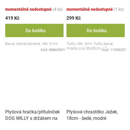
Collection - černá/červená,
BabyOno
momentálně nedostupné
(4 ks)
momentálně nedostupné
(1 ks)
419 Kč
299 Kč
Do košíku
Do košíku
Barva: černá/červená, Věk: 3 m+
Tulilo, Věk: 0m+, Tulilo, barva:
modrá, cca 35x35cm, CE
Kód:
08865901
Kód:
11399201
Plyšová hračka/přítulníček
Plyšové chrastítko Ježek,
DOG WILLY s držákem na
18cm - šedé, modré
dudlík BabyOno, béžový