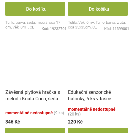
Do košíku
Do košíku
Tulilo, barva: šedá, modrá, cca 17
Tulilo, Věk: 0m+, Tulilo, barva: žlutá,
cm, Věk: 0m+, CE
cca 35x35cm, CE
Kód:
19232701
Kód:
11399001
Závěsná plyšová hračka s
Edukační senzorické
melodií Koala Coco, šedá
balónky, 6 ks v tašce
momentálně nedostupné
momentálně nedostupné
(9 ks)
(20 ks)
346 Kč
220 Kč