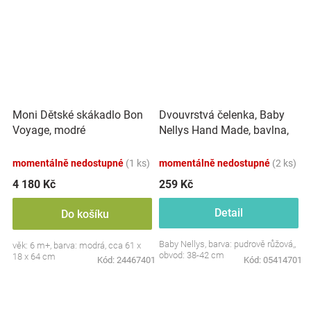
Dvouvrstvá čelenka, Baby
Moni Dětské skákadlo Bon
Nellys Hand Made, bavlna,
Voyage, modré
Korunka STAR - pudrově
růžová, 80/98
momentálně nedostupné
(1 ks)
momentálně nedostupné
(2 ks)
4 180 Kč
259 Kč
Detail
Do košíku
Baby Nellys, barva: pudrově růžová,,
věk: 6 m+, barva: modrá, cca 61 x
obvod: 38-42 cm
18 x 64 cm
Kód:
24467401
Kód:
05414701