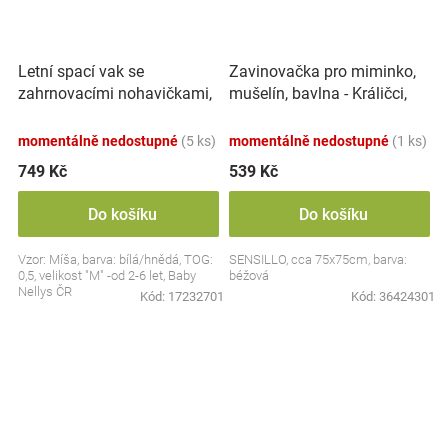
Letní spací vak se
Zavinovačka pro miminko,
zahrnovacími nohavičkami,
mušelín, bavlna - Králičci,
bavlna, Míša - bílý s
béžová
potiskem, M
momentálně nedostupné
(5 ks)
momentálně nedostupné
(1 ks)
749 Kč
539 Kč
Do košíku
Do košíku
Vzor: Míša, barva: bílá/hnědá, TOG:
SENSILLO, cca 75x75cm, barva:
0,5, velikost "M" -od 2-6 let, Baby
béžová
Nellys ČR
Kód:
17232701
Kód:
36424301