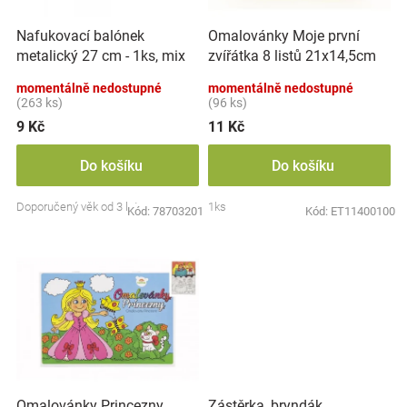
r
t
Značky
o
ů
Nafukovací balónek
Omalovánky Moje první
d
metalický 27 cm - 1ks, mix
zvířátka 8 listů 21x14,5cm
u
Blog
barev
MPZ
k
momentálně nedostupné
momentálně nedostupné
t
(263 ks)
(96 ks)
Hračkářství
ů
9 Kč
11 Kč
Přihlášení
Do košíku
Do košíku
Doporučený věk od 3 let
1ks
Kód:
78703201
Kód:
ET11400100
Zástěrka, bryndák
Omalovánky Princezny