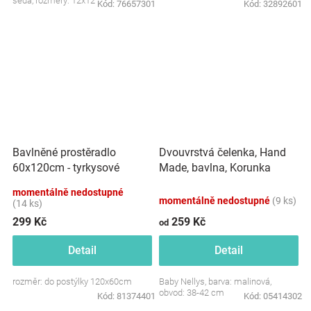
šedá, rozměry: 12x12 cm.
Kód:
76657301
Kód:
32892601
Dvouvrstvá čelenka, Hand
Bavlněné prostěradlo
Made, bavlna, Korunka
60x120cm - tyrkysové
STAR - malinová, 80/98
momentálně nedostupné
momentálně nedostupné
(9 ks)
(14 ks)
299 Kč
259 Kč
od
Detail
Detail
rozměr: do postýlky 120x60cm
Baby Nellys, barva: malinová,
obvod: 38-42 cm
Kód:
81374401
Kód:
05414302