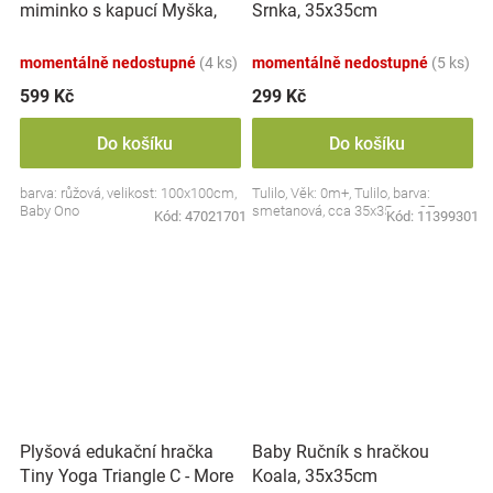
miminko s kapucí Myška,
Srnka, 35x35cm
100x100cm - růžová
momentálně nedostupné
(4 ks)
momentálně nedostupné
(5 ks)
599 Kč
299 Kč
Do košíku
Do košíku
barva: růžová, velikost: 100x100cm,
Tulilo, Věk: 0m+, Tulilo, barva:
Baby Ono
smetanová, cca 35x35cm, CE
Kód:
47021701
Kód:
11399301
Plyšová edukační hračka
Baby Ručník s hračkou
Tiny Yoga Triangle C - More
Koala, 35x35cm