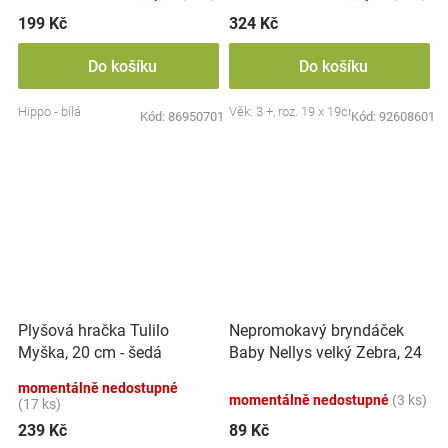
199 Kč
324 Kč
Do košíku
Do košíku
Hippo - bílá
Věk: 3 +, roz. 19 x 19cm
Kód:
86950701
Kód:
92608601
Nepromokavý bryndáček
Plyšová hračka Tulilo
Baby Nellys velký Zebra, 24
Myška, 20 cm - šedá
x 23 cm - růžová
momentálně nedostupné
momentálně nedostupné
(3 ks)
(17 ks)
239 Kč
89 Kč