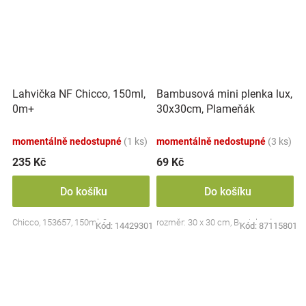
Lahvička NF Chicco, 150ml,
Bambusová mini plenka lux,
0m+
30x30cm, Plameňák
momentálně nedostupné
(1 ks)
momentálně nedostupné
(3 ks)
235 Kč
69 Kč
Do košíku
Do košíku
Chicco, 153657, 150ml, 0m+
rozměr: 30 x 30 cm, Bocioland
Kód:
14429301
Kód:
87115801