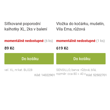
Síťkované poporodní
Vložka do kočárku, mušelín,
kalhotky XL, 2ks v balení
Víla Ema, růžová
momentálně nedostupné
(6 ks)
momentálně nedostupné
(1 ks)
89 Kč
619 Kč
Do košíku
Do košíku
vel. XL, nr.kat. BL028
SENSILLO, barva: růžová, bílá,
rozměr: cca 80 × 40 cm
Kód:
14322901
Kód:
52502701