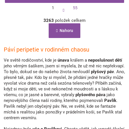
S
1
55
t
r
O
á
3263
položek celkem
v
n
l
k
Nahoru
á
o
d
v
a
á
c
Páví peripetie v rodinném chaosu
n
í
í
p
Ve světě rodičovství, kde je
únava
králem a
neposlušnost dětí
r
jeho věrným šaškem, jsem si myslela, že už mě nic nepřekvapí.
v
To bylo, dokud se do našeho života nevloudil
plyšový páv
. Ano,
k
přesně tak, páv. Kdo by si myslel, že přidání jedné hračky může
y
vyvolat více drama než celá sezóna telenovely? Příběh začíná,
v
když si moje děti, ve své nekonečné moudrosti a s láskou k
ý
všemu, co je jasné a barevné, vybraly
plyšového páva
jako
p
nejnovějšího člena naší rodiny, kterého pojmenovali
Pavlík
.
i
Pavlík nebyl jen obyčejný páv. Ne, ve světě, kde se fantazie
s
míchá s realitou jako ponožky v prádelním koši, se Pavlík stal
u
centrem vesmíru.