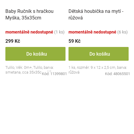
Baby Ručník s hračkou
Dětská houbička na mytí -
Myška, 35x35cm
růžová
momentálně nedostupné
(1 ks)
momentálně nedostupné
(6 ks)
299 Kč
59 Kč
Do košíku
Do košíku
Tulilo, Věk: 0m+, Tulilo, barva:
1 ks, rozměr: 9 x 12 x 2,5 cm, barva:
smetana, cca 35x35cm, CE
růžová
Kód:
11399801
Kód:
48065501