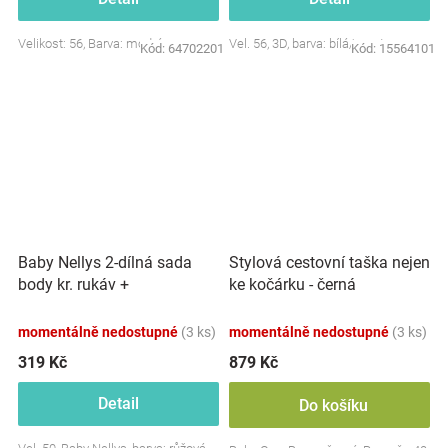
Velikost: 56, Barva: modrá
Vel. 56, 3D, barva: bílá/smetana
Kód:
64702201
Kód:
15564101
Baby Nellys 2-dílná sada
Stylová cestovní taška nejen
body kr. rukáv +
ke kočárku - černá
polodupačky, růžová - Baby
Little Star
momentálně nedostupné
(3 ks)
momentálně nedostupné
(3 ks)
319 Kč
879 Kč
Detail
Do košíku