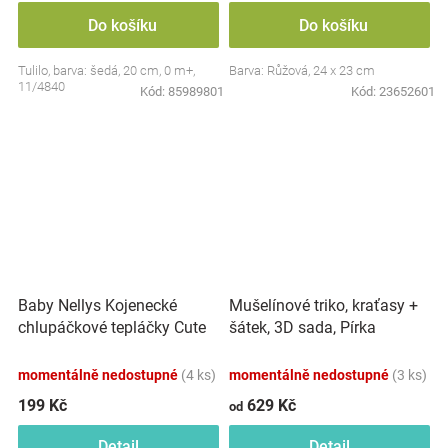
Do košíku
Do košíku
Tulilo, barva: šedá, 20 cm, 0 m+,
Barva: Růžová, 24 x 23 cm
11/4840
Kód:
85989801
Kód:
23652601
Baby Nellys Kojenecké
Mušelínové triko, kraťasy +
chlupáčkové tepláčky Cute
šátek, 3D sada, Pírka
Bunny - modré
Z&amp;Z, bílá/smetana
momentálně nedostupné
(4 ks)
momentálně nedostupné
(3 ks)
199 Kč
629 Kč
od
Detail
Detail