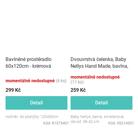
Dvouvrstvá čelenka, Baby
Bavlněné prostěradlo
Nellys Hand Made, bavlna,
60x120cm - krémová
Korunka STAR - smetanová,
momentálně nedostupné
80/98
momentálně nedostupné
(6 ks)
(11 ks)
299 Kč
259 Kč
Detail
Detail
rozměr: do postýlky 120x60cm
Baby Nellys, barva: smetanová,
obvod: 38-42 cm
Kód:
81373401
Kód:
05214301