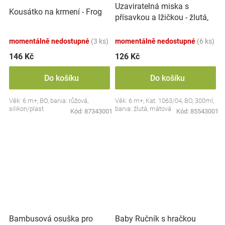
Uzaviratelná miska s
Kousátko na krmení - Frog
přísavkou a lžičkou - žlutá,
mátová
momentálně nedostupné
(3 ks)
momentálně nedostupné
(6 ks)
146 Kč
126 Kč
Do košíku
Do košíku
Věk: 6 m+, BO, barva: růžová,
Věk: 6 m+, Kat. 1063/04, BO, 300ml,
silikon/plast
barva: žlutá, mátová
Kód:
87343001
Kód:
85543001
Bambusová osuška pro
Baby Ručník s hračkou