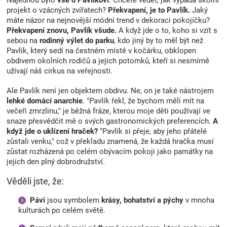
Najednou bylo
vše o Pavlíkovi
. Chcete vědět, jak vypadá školní
projekt o vzácných zvířatech?
Překvapení, je to Pavlík.
Jaký
máte názor na nejnovější módní trend v dekoraci pokojíčku?
Překvapení znovu, Pavlík všude.
A když jde o to, koho si vzít s
sebou na
rodinný výlet do parku
, kdo jiný by to měl být než
Pavlík, který sedí na čestném místě v kočárku, obklopen
obdivem okolních rodičů a jejich potomků, kteří si nesmírně
užívají náš cirkus na veřejnosti.
Ale Pavlík není jen objektem obdivu. Ne, on je také nástrojem
lehké domácí anarchie
. "Pavlík řekl, že bychom měli mít na
večeři zmrzlinu," je běžná fráze, kterou moje děti používají ve
snaze přesvědčit mě o svých gastronomických preferencích.
A
když jde o uklízení hraček?
"Pavlík si přeje, aby jeho přátelé
zůstali venku," což v překladu znamená, že každá hračka musí
zůstat rozházená po celém obývacím pokoji jako památky na
jejich den plný dobrodružství.
Věděli jste, že:
Pávi
jsou symbolem
krásy, bohatství a pýchy
v mnoha
kulturách po celém světě.