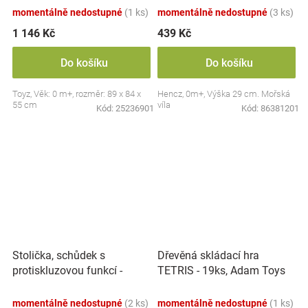
momentálně nedostupné
(1 ks)
momentálně nedostupné
(3 ks)
1 146 Kč
439 Kč
Do košíku
Do košíku
Toyz, Věk: 0 m+, rozměr: 89 x 84 x
Hencz, 0m+, Výška 29 cm. Mořská
55 cm
víla
Kód:
25236901
Kód:
86381201
Stolička, schůdek s
Dřevěná skládací hra
protiskluzovou funkcí -
TETRIS - 19ks, Adam Toys
Hippo - bílá
momentálně nedostupné
(2 ks)
momentálně nedostupné
(1 ks)