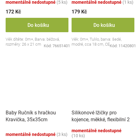
momentálně nedostupné
(5 ks)
momentálně nedostupné
(1 ks)
172 Kč
179 Kč
Do košíku
Do košíku
Věk dítěte: 0m+, Barva: béžová,
Věk: 0m+, Tulilo, barva: šedé,
rozměry: 26 x 21 cm
modré, cca 18 cm, CE
Kód:
76651401
Kód:
11420801
Silikonové lžičky pro
Baby Ručník s hračkou
kojence, měkké, flexibilní 2
Kravička, 35x35cm
ks, růžová/lila
momentálně nedostupné
momentálně nedostupné
(3 ks)
(10 ks)