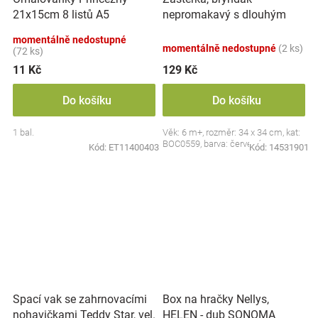
nepromakavý s dlouhým
21x15cm 8 listů A5
rukávem, Jahůdka, červený
momentálně nedostupné
momentálně nedostupné
(2 ks)
(72 ks)
11 Kč
129 Kč
Do košíku
Do košíku
1 bal.
Věk: 6 m+, rozměr: 34 x 34 cm, kat:
BOC0559, barva: červená
Kód:
ET11400403
Kód:
14531901
Spací vak se zahrnovacími
Box na hračky Nellys,
nohavičkami Teddy Star, vel.
HELEN - dub SONOMA