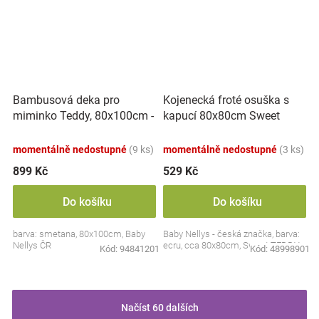
Bambusová deka pro
Kojenecká froté osuška s
miminko Teddy, 80x100cm -
kapucí 80x80cm Sweet
ecru. smetanová
dreams by TEDDY - ecru
momentálně nedostupné
(9 ks)
momentálně nedostupné
(3 ks)
899 Kč
529 Kč
Do košíku
Do košíku
barva: smetana, 80x100cm, Baby
Baby Nellys - česká značka, barva:
Nellys ČR
ecru, cca 80x80cm, Sweet TEDDY
Kód:
94841201
Kód:
48998901
Načíst 60 dalších