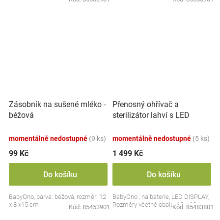
Přenosný ohřívač a
Zásobník na sušené mléko -
sterilizátor lahví s LED
béžová
displejem, bílý
momentálně nedostupné
(9 ks)
momentálně nedostupné
(5 ks)
99 Kč
1 499 Kč
Do košíku
Do košíku
BabyOno, barva: béžová, rozměr: 12
BabyOno , na baterie, LED DISPLAY,
x 8 x15 cm
Rozměry včetně obalu: 19 x 13 cm.
Kód:
85453901
Kód:
85483801