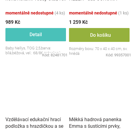
S, 68/86
momentálně nedostupné
(4 ks)
momentálně nedostupné
(1 ks)
989 Kč
1 259 Kč
Detail
Do košíku
Baby Nellys, TOG 2,5,barva:
Rozměry boxu: 70 x 40 x 40 cm, sv.
bílá,béžová, vel.: 68/86 zateplený
hnědá
Kód:
82481701
Kód:
99357001
Vzdělávací edukační hrací
Měkká hadrová panenka
podložka s hrazdičkou a se
Emma s šustícími prvky,
zvuky, Safari
modrá