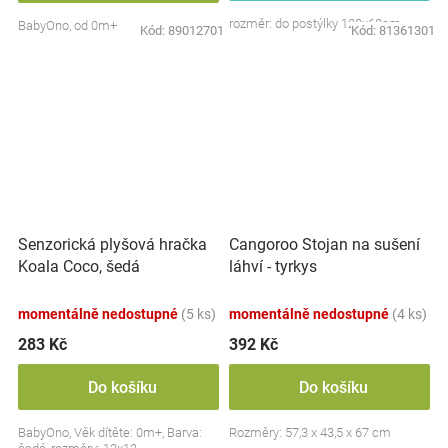
rozměr: do postýlky 120x60cm
BabyOno, od 0m+
Kód:
89012701
Kód:
81361301
Senzorická plyšová hračka
Cangoroo Stojan na sušení
Koala Coco, šedá
láhví - tyrkys
momentálně nedostupné
(5 ks)
momentálně nedostupné
(4 ks)
283 Kč
392 Kč
Do košíku
Do košíku
BabyOno, Věk dítěte: 0m+, Barva:
Rozměry: 57,3 x 43,5 x 67 cm