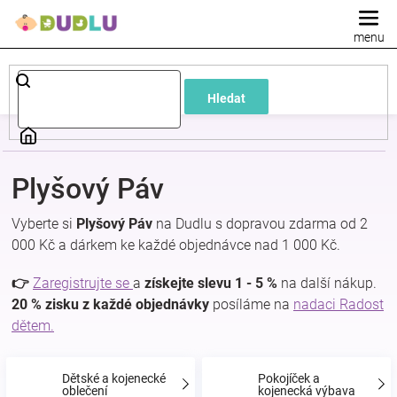
Přejít
na
obsah
Dětské
Hledat
a
kojenecké
Plyšový Páv
oblečení
Vyberte si
Plyšový Páv
na Dudlu s dopravou zdarma od 2
000 Kč a dárkem ke každé objednávce nad 1 000 Kč.
Pokojíček
👉
Zaregistrujte se
a
získejte slevu 1 - 5 %
na další nákup.
a
20 % zisku z každé objednávky
posíláme na
nadaci Radost
dětem.
kojenecká
Dětské a kojenecké
Pokojíček a
oblečení
kojenecká výbava
výbava