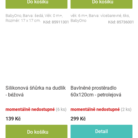
Do košíku
Do košíku
BabyOno, Barva: šedá, Věk: 0 m+,
věk: 6 m+, Barva: vícebarevné, 6ks,
Rozměr: 17 x 17 cm.
BabyOno
Kód:
85911301
Kód:
85736001
Silikonová šňůrka na dudlík
Bavlněné prostěradlo
- béžová
60x120cm - petrolejová
momentálně nedostupné
(6 ks)
momentálně nedostupné
(2 ks)
139 Kč
299 Kč
Detail
Do košíku