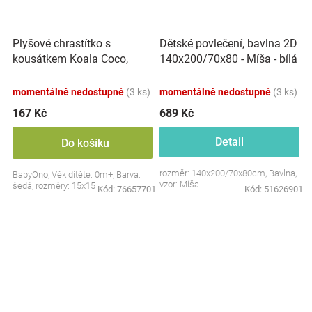
Plyšové chrastítko s
Dětské povlečení, bavlna 2D
kousátkem Koala Coco,
140x200/70x80 - Míša - bílá
šedá
s potiskem
momentálně nedostupné
(3 ks)
momentálně nedostupné
(3 ks)
167 Kč
689 Kč
Detail
Do košíku
rozměr: 140x200/70x80cm, Bavlna,
BabyOno, Věk dítěte: 0m+, Barva:
vzor: Míša
šedá, rozměry: 15x15 cm.
Kód:
76657701
Kód:
51626901