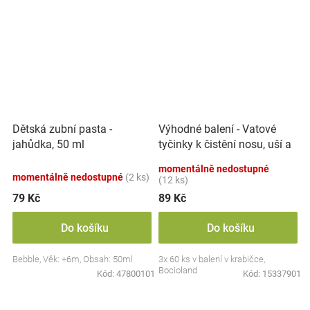
Výhodné balení - Vatové
Dětská zubní pasta -
tyčinky k čistění nosu, uší a
jahůdka, 50 ml
pupíku, 3x 60 ks
momentálně nedostupné
momentálně nedostupné
(2 ks)
(12 ks)
79 Kč
89 Kč
Do košíku
Do košíku
Bebble, Věk: +6m, Obsah: 50ml
3x 60 ks v balení v krabičce,
Bocioland
Kód:
47800101
Kód:
15337901