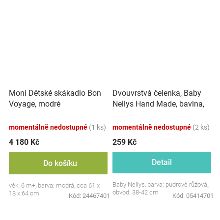
Dvouvrstvá čelenka, Baby
Moni Dětské skákadlo Bon
Nellys Hand Made, bavlna,
Voyage, modré
Korunka STAR - pudrově
růžová, 80/98
momentálně nedostupné
(1 ks)
momentálně nedostupné
(2 ks)
4 180 Kč
259 Kč
Detail
Do košíku
Baby Nellys, barva: pudrově růžová,,
věk: 6 m+, barva: modrá, cca 61 x
obvod: 38-42 cm
18 x 64 cm
Kód:
24467401
Kód:
05414701