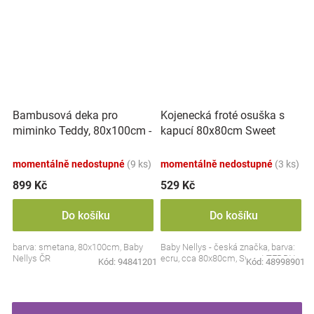
Bambusová deka pro
Kojenecká froté osuška s
miminko Teddy, 80x100cm -
kapucí 80x80cm Sweet
ecru. smetanová
dreams by TEDDY - ecru
momentálně nedostupné
(9 ks)
momentálně nedostupné
(3 ks)
899 Kč
529 Kč
Do košíku
Do košíku
barva: smetana, 80x100cm, Baby
Baby Nellys - česká značka, barva:
Nellys ČR
ecru, cca 80x80cm, Sweet TEDDY
Kód:
94841201
Kód:
48998901