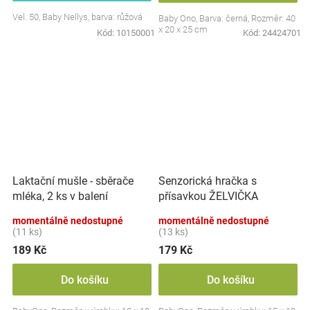
Vel. 50, Baby Nellys, barva: růžová
Baby Ono, Barva: černá, Rozměr: 40
x 20 x 25 cm
Kód:
10150001
Kód:
24424701
Laktační mušle - sběrače
Senzorická hračka s
mléka, 2 ks v balení
přísavkou ŽELVIČKA
momentálně nedostupné
momentálně nedostupné
(11 ks)
(13 ks)
189 Kč
179 Kč
Do košíku
Do košíku