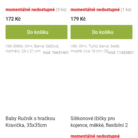
dudlík BabyOno, béžový
momentálně nedostupné
(5 ks)
momentálně nedostupné
(1 ks)
172 Kč
179 Kč
Do košíku
Do košíku
Věk dítěte: 0m+, Barva: béžová,
Věk: 0m+, Tulilo, barva: šedé,
rozměry: 26 x 21 cm
modré, cca 18 cm, CE
Kód:
76651401
Kód:
11420801
Silikonové lžičky pro
Baby Ručník s hračkou
kojence, měkké, flexibilní 2
Kravička, 35x35cm
ks, růžová/lila
momentálně nedostupné