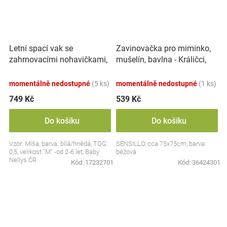
Letní spací vak se
Zavinovačka pro miminko,
zahrnovacími nohavičkami,
mušelín, bavlna - Králičci,
bavlna, Míša - bílý s
béžová
potiskem, M
momentálně nedostupné
(5 ks)
momentálně nedostupné
(1 ks)
749 Kč
539 Kč
Do košíku
Do košíku
Vzor: Míša, barva: bílá/hnědá, TOG:
SENSILLO, cca 75x75cm, barva:
0,5, velikost "M" -od 2-6 let, Baby
béžová
Nellys ČR
Kód:
17232701
Kód:
36424301