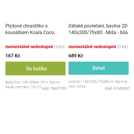
Plyšové chrastítko s
Dětské povlečení, bavlna 2D
kousátkem Koala Coco,
140x200/70x80 - Míša - bílá
šedá
s potiskem
momentálně nedostupné
(3 ks)
momentálně nedostupné
(3 ks)
167 Kč
689 Kč
Detail
Do košíku
rozměr: 140x200/70x80cm, Bavlna,
BabyOno, Věk dítěte: 0m+, Barva:
vzor: Míša
šedá, rozměry: 15x15 cm.
Kód:
76657701
Kód:
51626901