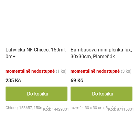
Lahvička NF Chicco, 150ml,
Bambusová mini plenka lux,
0m+
30x30cm, Plameňák
momentálně nedostupné
(1 ks)
momentálně nedostupné
(3 ks)
235 Kč
69 Kč
Do košíku
Do košíku
Chicco, 153657, 150ml, 0m+
rozměr: 30 x 30 cm, Bocioland
Kód:
14429301
Kód:
87115801