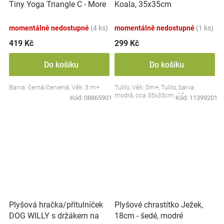
Tiny Yoga Triangle C - More
Koala, 35x35cm
Collection - černá/červená,
BabyOno
momentálně nedostupné
(4 ks)
momentálně nedostupné
(1 ks)
419 Kč
299 Kč
Do košíku
Do košíku
Barva: černá/červená, Věk: 3 m+
Tulilo, Věk: 0m+, Tulilo, barva:
modrá, cca 35x35cm, CE
Kód:
08865901
Kód:
11399201
Plyšová hračka/přítulníček
Plyšové chrastítko Ježek,
DOG WILLY s držákem na
18cm - šedé, modré