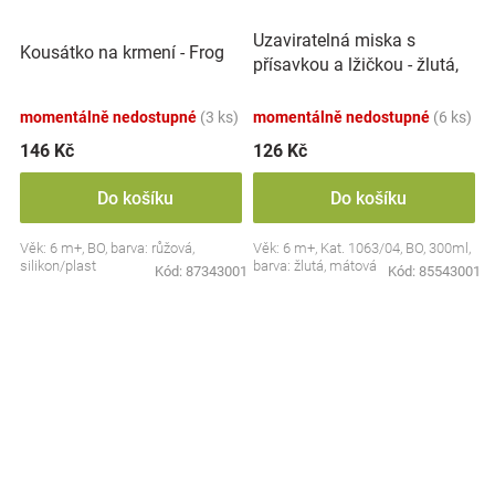
Uzaviratelná miska s
Kousátko na krmení - Frog
přísavkou a lžičkou - žlutá,
mátová
momentálně nedostupné
(3 ks)
momentálně nedostupné
(6 ks)
146 Kč
126 Kč
Do košíku
Do košíku
Věk: 6 m+, BO, barva: růžová,
Věk: 6 m+, Kat. 1063/04, BO, 300ml,
silikon/plast
barva: žlutá, mátová
Kód:
87343001
Kód:
85543001