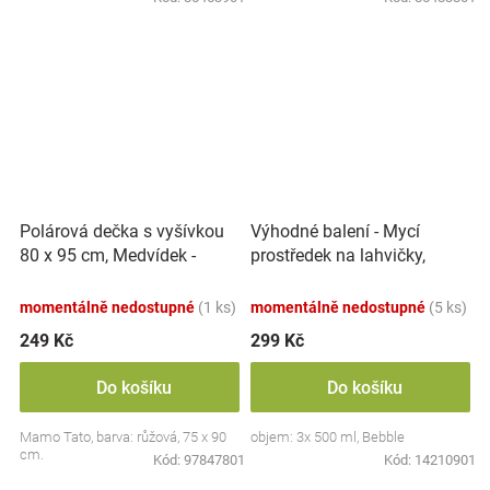
Polárová dečka s vyšívkou
Výhodné balení - Mycí
80 x 95 cm, Medvídek -
prostředek na lahvičky,
růžový
savičky a hračky - 3x 500 ml
momentálně nedostupné
(1 ks)
momentálně nedostupné
(5 ks)
249 Kč
299 Kč
Do košíku
Do košíku
Mamo Tato, barva: růžová, 75 x 90
objem: 3x 500 ml, Bebble
cm.
Kód:
97847801
Kód:
14210901