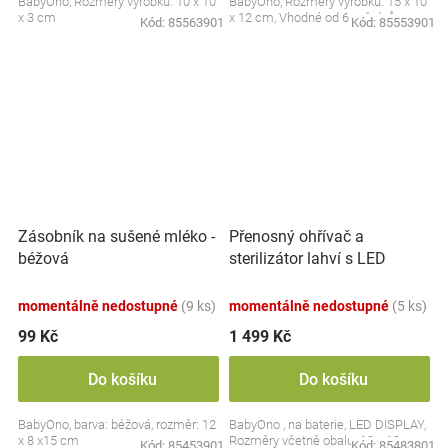
BabyOno, Rozměry výrobku: 10 x 10
BabyOno, Rozměry výrobku: 15 x 10
x 3 cm
x 12 cm, Vhodné od 6 měsíců
Kód:
85563901
Kód:
85553901
Přenosný ohřívač a
Zásobník na sušené mléko -
sterilizátor lahví s LED
béžová
displejem, bílý
momentálně nedostupné
(9 ks)
momentálně nedostupné
(5 ks)
99 Kč
1 499 Kč
Do košíku
Do košíku
BabyOno, barva: béžová, rozměr: 12
BabyOno , na baterie, LED DISPLAY,
x 8 x15 cm
Rozměry včetně obalu: 19 x 13 cm.
Kód:
85453901
Kód:
85483801