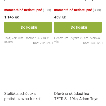
zvuky, Safari
modrá
momentálně nedostupné
(1 ks)
momentálně nedostupné
(3 ks)
1 146 Kč
439 Kč
Do košíku
Do košíku
Toyz, Věk: 0 m+, rozměr: 89 x 84 x
Hencz, 0m+, Výška 29 cm. Mořská
55 cm
víla
Kód:
25236901
Kód:
86381201
Stolička, schůdek s
Dřevěná skládací hra
protiskluzovou funkcí -
TETRIS - 19ks, Adam Toys
Hippo - bílá