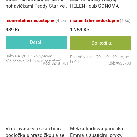
nohavičkami Teddy Star, vel.
HELEN - dub SONOMA
S, 68/86
momentálně nedostupné
(4 ks)
momentálně nedostupné
(1 ks)
989 Kč
1 259 Kč
Detail
Do košíku
Baby Nellys, TOG 2,5,barva:
Rozměry boxu: 70 x 40 x 40 cm, sv.
bílá,béžová, vel.: 68/86 zateplený
hnědá
Kód:
82481701
Kód:
99357001
Vzdělávací edukační hrací
Měkká hadrová panenka
podložka s hrazdičkou a se
Emma s šustícími prvky,