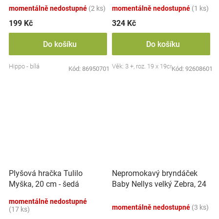
momentálně nedostupné
(2 ks)
momentálně nedostupné
(1 ks)
199 Kč
324 Kč
Do košíku
Do košíku
Hippo - bílá
Věk: 3 +, roz. 19 x 19cm
Kód:
86950701
Kód:
92608601
Nepromokavý bryndáček
Plyšová hračka Tulilo
Baby Nellys velký Zebra, 24
Myška, 20 cm - šedá
x 23 cm - růžová
momentálně nedostupné
momentálně nedostupné
(3 ks)
(17 ks)