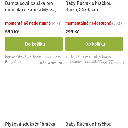
Bambusová osuška pro
Baby Ručník s hračkou
miminko s kapucí Myška,
Srnka, 35x35cm
100x100cm - růžová
momentálně nedostupné
(4 ks)
momentálně nedostupné
(5 ks)
599 Kč
299 Kč
Do košíku
Do košíku
barva: růžová, velikost: 100x100cm,
Tulilo, Věk: 0m+, Tulilo, barva:
Baby Ono
smetanová, cca 35x35cm, CE
Kód:
47021701
Kód:
11399301
Plyšová edukační hračka
Baby Ručník s hračkou