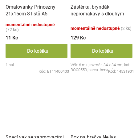
Zástěrka, bryndák
Omalovánky Princezny
nepromakavý s dlouhým
21x15cm 8 listů A5
rukávem, Jahůdka, červený
momentálně nedostupné
momentálně nedostupné
(2 ks)
(72 ks)
11 Kč
129 Kč
Do košíku
Do košíku
1 bal.
Věk: 6 m+, rozměr: 34 x 34 cm, kat:
BOC0559, barva: červená
Kód:
ET11400403
Kód:
14531901
Spací vak se zahrnovacími
Box na hračky Nellys,