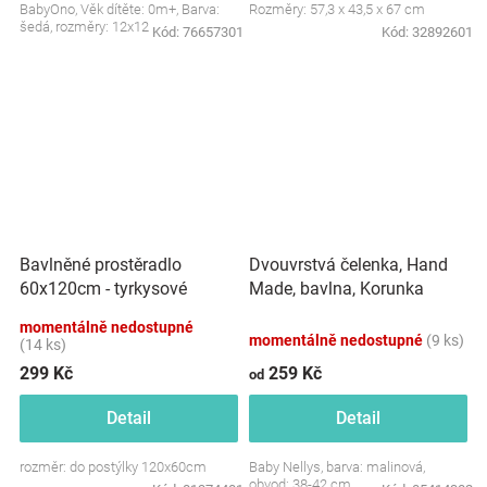
BabyOno, Věk dítěte: 0m+, Barva:
Rozměry: 57,3 x 43,5 x 67 cm
šedá, rozměry: 12x12 cm.
Kód:
76657301
Kód:
32892601
Dvouvrstvá čelenka, Hand
Bavlněné prostěradlo
Made, bavlna, Korunka
60x120cm - tyrkysové
STAR - malinová, 80/98
momentálně nedostupné
momentálně nedostupné
(9 ks)
(14 ks)
299 Kč
259 Kč
od
Detail
Detail
rozměr: do postýlky 120x60cm
Baby Nellys, barva: malinová,
obvod: 38-42 cm