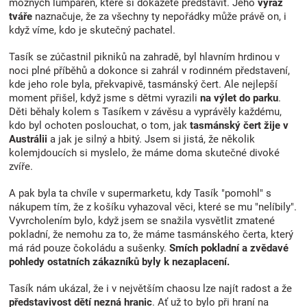
možných lumpáren, které si dokážete představit. Jeho
výraz
tváře
naznačuje, že za všechny ty nepořádky může právě on, i
když víme, kdo je skutečný pachatel.
Tasík se zúčastnil pikniků na zahradě, byl hlavním hrdinou v
noci plné příběhů a dokonce si zahrál v rodinném představení,
kde jeho role byla, překvapivě, tasmánský čert. Ale nejlepší
moment přišel, když jsme s dětmi vyrazili
na výlet do parku
.
Děti běhaly kolem s Tasíkem v závěsu a vyprávěly každému,
kdo byl ochoten poslouchat, o tom, jak
tasmánský čert žije v
Austrálii
a jak je silný a hbitý. Jsem si jistá, že několik
kolemjdoucích si myslelo, že máme doma skutečné divoké
zvíře.
A pak byla ta chvíle v supermarketu, kdy Tasík "pomohl" s
nákupem tím, že z košíku vyhazoval věci, které se mu "nelíbily".
Vyvrcholením bylo, když jsem se snažila vysvětlit zmatené
pokladní, že nemohu za to, že máme tasmánského čerta, který
má rád pouze čokoládu a sušenky.
Smích
pokladní
a zvědavé
pohledy ostatních zákazníků byly k nezaplacení.
Tasík nám ukázal, že i v největším chaosu lze najít radost a že
představivost dětí nezná hranic
. Ať už to bylo při hraní na