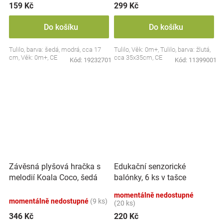
159 Kč
299 Kč
Do košíku
Do košíku
Tulilo, barva: šedá, modrá, cca 17
Tulilo, Věk: 0m+, Tulilo, barva: žlutá,
cm, Věk: 0m+, CE
cca 35x35cm, CE
Kód:
19232701
Kód:
11399001
Závěsná plyšová hračka s
Edukační senzorické
melodií Koala Coco, šedá
balónky, 6 ks v tašce
momentálně nedostupné
momentálně nedostupné
(9 ks)
(20 ks)
346 Kč
220 Kč