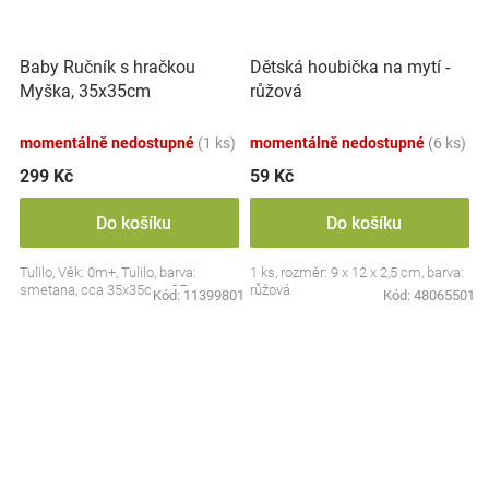
Baby Ručník s hračkou
Dětská houbička na mytí -
Myška, 35x35cm
růžová
momentálně nedostupné
(1 ks)
momentálně nedostupné
(6 ks)
299 Kč
59 Kč
Do košíku
Do košíku
Tulilo, Věk: 0m+, Tulilo, barva:
1 ks, rozměr: 9 x 12 x 2,5 cm, barva:
smetana, cca 35x35cm, CE
růžová
Kód:
11399801
Kód:
48065501