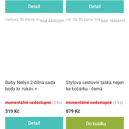
Detail
Detail
Velikost: 56, Barva: modrá
Vel. 56, 3D, barva: bílá/smetana
Kód:
64702201
Kód:
15564101
Baby Nellys 2-dílná sada
Stylová cestovní taška nejen
body kr. rukáv +
ke kočárku - černá
polodupačky, růžová - Baby
Little Star
momentálně nedostupné
(3 ks)
momentálně nedostupné
(3 ks)
319 Kč
879 Kč
Detail
Do košíku