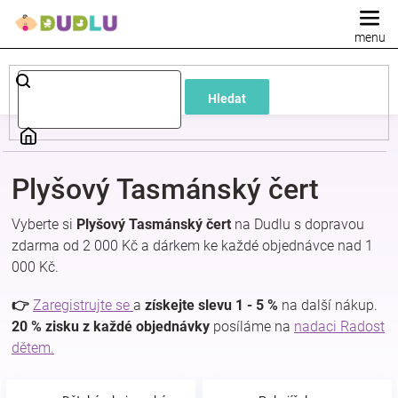
Přejít
na
obsah
Dětské
Hledat
a
kojenecké
Plyšový Tasmánský čert
oblečení
Vyberte si
Plyšový Tasmánský čert
na Dudlu s dopravou
zdarma od 2 000 Kč a dárkem ke každé objednávce nad 1
Pokojíček
000 Kč.
a
👉
Zaregistrujte se
a
získejte slevu 1 - 5 %
na další nákup.
20 % zisku z každé objednávky
posíláme na
nadaci Radost
dětem.
kojenecká
výbava