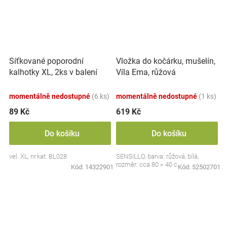
Síťkované poporodní
Vložka do kočárku, mušelín,
kalhotky XL, 2ks v balení
Víla Ema, růžová
momentálně nedostupné
(6 ks)
momentálně nedostupné
(1 ks)
89 Kč
619 Kč
Do košíku
Do košíku
vel. XL, nr.kat. BL028
SENSILLO, barva: růžová, bílá,
rozměr: cca 80 × 40 cm
Kód:
14322901
Kód:
52502701