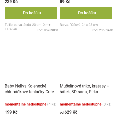
239 Kč
89 Kč
Do košíku
Do košíku
Tulilo, barva: šedá, 20 cm, 0 m+,
Barva: Růžová, 24 x 23 cm
11/4840
Kód:
85989801
Kód:
23652601
Baby Nellys Kojenecké
Mušelínové triko, kraťasy +
chlupáčkové tepláčky Cute
šátek, 3D sada, Pírka
Bunny - modré
Z&amp;Z, bílá/smetana
momentálně nedostupné
(4 ks)
momentálně nedostupné
(3 ks)
199 Kč
629 Kč
od