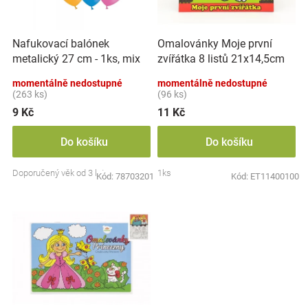
p
k
Značky
r
t
o
ů
Nafukovací balónek
Omalovánky Moje první
d
Blog
metalický 27 cm - 1ks, mix
zvířátka 8 listů 21x14,5cm
u
barev
MPZ
k
momentálně nedostupné
momentálně nedostupné
Hračkářství
t
(263 ks)
(96 ks)
ů
9 Kč
11 Kč
Přihlášení
Do košíku
Do košíku
Doporučený věk od 3 let
1ks
Kód:
78703201
Kód:
ET11400100