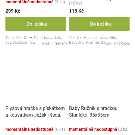
momentálně nedostupné
(3 ks)
(10 ks)
299 Kč
115 Kč
Do košíku
Do košíku
Tulilo, Věk: 0m+, Tulilo, barva: bílá,
Věk: 6 m+, barva: růžová/lila,
cca 35x35cm, CE
BabyOno, Rozměr: 3,5 x 10,5 cm
Kód:
11399101
Kód:
09758201
Plyšová hračka s pískátkem
Baby Ručník s hračkou
a kousátkem Ježek - šedá,
Sluníčko, 35x35cm
modrá
momentálně nedostupné
(6 ks)
momentálně nedostupné
(2 ks)