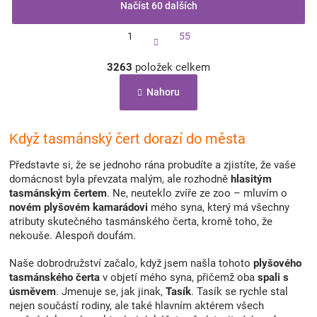
Načíst 60 dalších
S
1
55
t
r
O
á
3263
položek celkem
v
n
l
k
Nahoru
á
o
d
v
a
á
c
Když tasmánský čert dorazí do města
n
í
í
p
Představte si, že se jednoho rána probudíte a zjistíte, že vaše
r
domácnost byla převzata malým, ale rozhodně
hlasitým
v
tasmánským čertem
. Ne, neuteklo zvíře ze zoo – mluvím o
k
novém plyšovém kamarádovi
mého syna, který má všechny
y
atributy skutečného tasmánského čerta, kromě toho, že
v
nekouše. Alespoň doufám.
ý
p
Naše dobrodružství začalo, když jsem našla tohoto
plyšového
i
tasmánského čerta
v objetí mého syna, přičemž oba
spali s
s
úsměvem
. Jmenuje se, jak jinak,
Tasík
. Tasík se rychle stal
u
nejen součástí rodiny, ale také hlavním aktérem všech