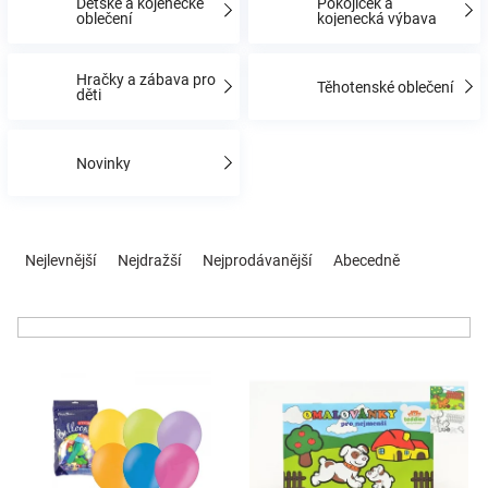
Dětské a kojenecké
Pokojíček a
oblečení
kojenecká výbava
Hračky
Hračky a zábava pro
Těhotenské oblečení
děti
a
Novinky
zábava
pro
Ř
a
Nejlevnější
Nejdražší
Nejprodávanější
Abecedně
z
děti
e
n
Těhotenské
í
V
p
oblečení
ý
r
p
o
i
d
Novinky
s
u