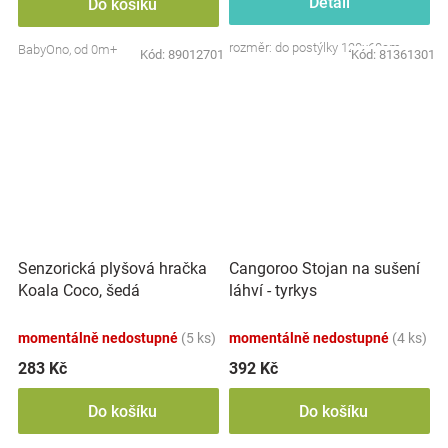
Detail
Do košíku
rozměr: do postýlky 120x60cm
BabyOno, od 0m+
Kód:
89012701
Kód:
81361301
Senzorická plyšová hračka
Cangoroo Stojan na sušení
Koala Coco, šedá
láhví - tyrkys
momentálně nedostupné
(5 ks)
momentálně nedostupné
(4 ks)
283 Kč
392 Kč
Do košíku
Do košíku