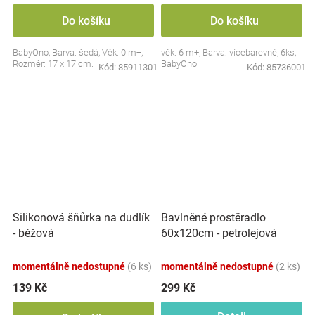
Do košíku
Do košíku
BabyOno, Barva: šedá, Věk: 0 m+,
věk: 6 m+, Barva: vícebarevné, 6ks,
Rozměr: 17 x 17 cm.
BabyOno
Kód:
85911301
Kód:
85736001
Silikonová šňůrka na dudlík
Bavlněné prostěradlo
- béžová
60x120cm - petrolejová
momentálně nedostupné
(6 ks)
momentálně nedostupné
(2 ks)
139 Kč
299 Kč