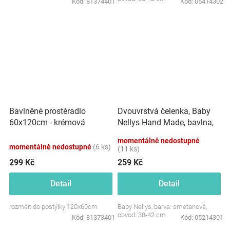
Kód:
81374401
Kód:
05414302
Dvouvrstvá čelenka, Baby
Bavlněné prostěradlo
Nellys Hand Made, bavlna,
60x120cm - krémová
Korunka STAR - smetanová,
momentálně nedostupné
80/98
momentálně nedostupné
(6 ks)
(11 ks)
299 Kč
259 Kč
Detail
Detail
rozměr: do postýlky 120x60cm
Baby Nellys, barva: smetanová,
obvod: 38-42 cm
Kód:
81373401
Kód:
05214301