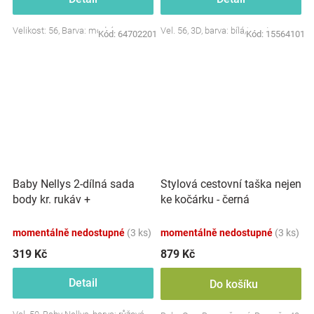
Velikost: 56, Barva: modrá
Vel. 56, 3D, barva: bílá/smetana
Kód:
64702201
Kód:
15564101
Baby Nellys 2-dílná sada
Stylová cestovní taška nejen
body kr. rukáv +
ke kočárku - černá
polodupačky, růžová - Baby
Little Star
momentálně nedostupné
(3 ks)
momentálně nedostupné
(3 ks)
319 Kč
879 Kč
Detail
Do košíku