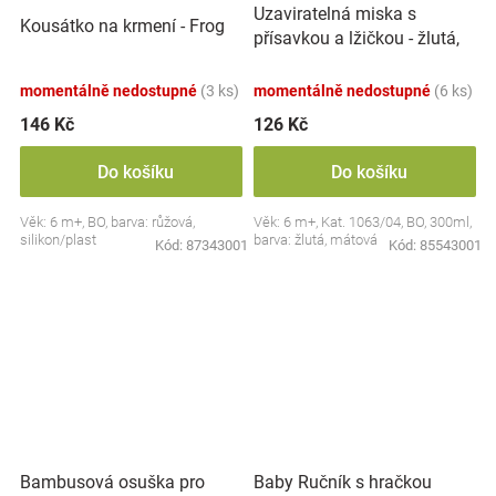
Uzaviratelná miska s
Kousátko na krmení - Frog
přísavkou a lžičkou - žlutá,
mátová
momentálně nedostupné
(3 ks)
momentálně nedostupné
(6 ks)
146 Kč
126 Kč
Do košíku
Do košíku
Věk: 6 m+, BO, barva: růžová,
Věk: 6 m+, Kat. 1063/04, BO, 300ml,
silikon/plast
barva: žlutá, mátová
Kód:
87343001
Kód:
85543001
Bambusová osuška pro
Baby Ručník s hračkou