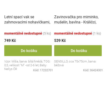
Letní spací vak se
Zavinovačka pro miminko,
zahrnovacími nohavičkami,
mušelín, bavlna - Králičci,
bavlna, Míša - bílý s
béžová
potiskem, M
momentálně nedostupné
(5 ks)
momentálně nedostupné
(1 ks)
749 Kč
539 Kč
Do košíku
Do košíku
Vzor: Míša, barva: bílá/hnědá, TOG:
SENSILLO, cca 75x75cm, barva:
0,5, velikost "M" -od 2-6 let, Baby
béžová
Nellys ČR
Kód:
17232701
Kód:
36424301