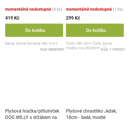
Collection - černá/červená,
BabyOno
momentálně nedostupné
(4 ks)
momentálně nedostupné
(1 ks)
419 Kč
299 Kč
Do košíku
Do košíku
Barva: černá/červená, Věk: 3 m+
Tulilo, Věk: 0m+, Tulilo, barva:
modrá, cca 35x35cm, CE
Kód:
08865901
Kód:
11399201
Plyšová hračka/přítulníček
Plyšové chrastítko Ježek,
DOG WILLY s držákem na
18cm - šedé, modré
dudlík BabyOno, béžový