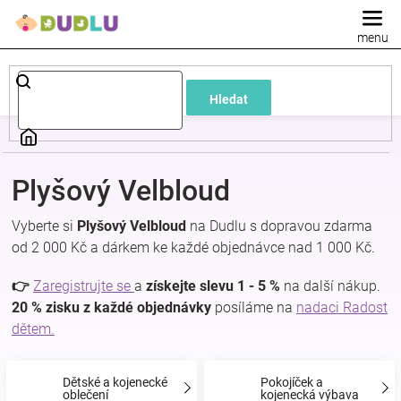
Přejít
na
obsah
Dětské
Hledat
a
kojenecké
Plyšový Velbloud
oblečení
Vyberte si
Plyšový Velbloud
na Dudlu s dopravou zdarma
od 2 000 Kč a dárkem ke každé objednávce nad 1 000 Kč.
Pokojíček
👉
Zaregistrujte se
a
získejte slevu 1 - 5 %
na další nákup.
a
20 % zisku z každé objednávky
posíláme na
nadaci Radost
dětem.
kojenecká
Dětské a kojenecké
Pokojíček a
oblečení
kojenecká výbava
výbava