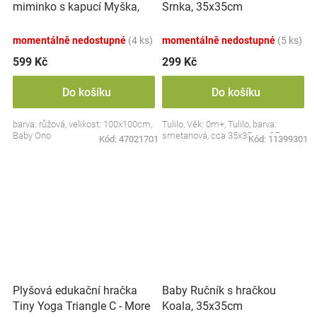
miminko s kapucí Myška,
Srnka, 35x35cm
100x100cm - růžová
momentálně nedostupné
(4 ks)
momentálně nedostupné
(5 ks)
599 Kč
299 Kč
Do košíku
Do košíku
barva: růžová, velikost: 100x100cm,
Tulilo, Věk: 0m+, Tulilo, barva:
Baby Ono
smetanová, cca 35x35cm, CE
Kód:
47021701
Kód:
11399301
Plyšová edukační hračka
Baby Ručník s hračkou
Tiny Yoga Triangle C - More
Koala, 35x35cm