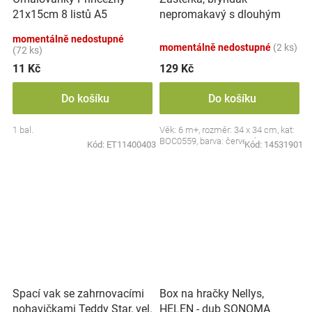
nepromakavý s dlouhým
21x15cm 8 listů A5
rukávem, Jahůdka, červený
momentálně nedostupné
momentálně nedostupné
(2 ks)
(72 ks)
11 Kč
129 Kč
Do košíku
Do košíku
1 bal.
Věk: 6 m+, rozměr: 34 x 34 cm, kat:
BOC0559, barva: červená
Kód:
ET11400403
Kód:
14531901
Spací vak se zahrnovacími
Box na hračky Nellys,
nohavičkami Teddy Star, vel.
HELEN - dub SONOMA