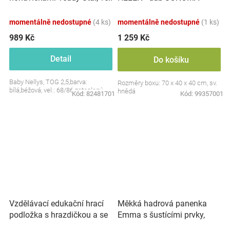
S, 68/86
momentálně nedostupné
(4 ks)
momentálně nedostupné
(1 ks)
989 Kč
1 259 Kč
Detail
Do košíku
Baby Nellys, TOG 2,5,barva:
Rozměry boxu: 70 x 40 x 40 cm, sv.
bílá,béžová, vel.: 68/86 zateplený
hnědá
Kód:
82481701
Kód:
99357001
Vzdělávací edukační hrací
Měkká hadrová panenka
podložka s hrazdičkou a se
Emma s šustícími prvky,
zvuky, Safari
modrá