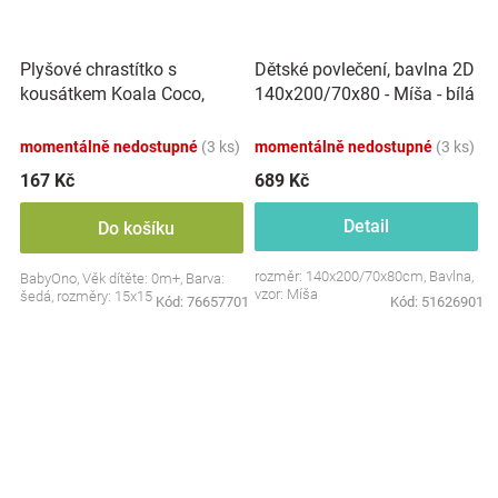
Plyšové chrastítko s
Dětské povlečení, bavlna 2D
kousátkem Koala Coco,
140x200/70x80 - Míša - bílá
šedá
s potiskem
momentálně nedostupné
(3 ks)
momentálně nedostupné
(3 ks)
167 Kč
689 Kč
Detail
Do košíku
rozměr: 140x200/70x80cm, Bavlna,
BabyOno, Věk dítěte: 0m+, Barva:
vzor: Míša
šedá, rozměry: 15x15 cm.
Kód:
76657701
Kód:
51626901