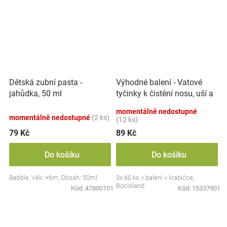
Výhodné balení - Vatové
Dětská zubní pasta -
tyčinky k čistění nosu, uší a
jahůdka, 50 ml
pupíku, 3x 60 ks
momentálně nedostupné
momentálně nedostupné
(2 ks)
(12 ks)
79 Kč
89 Kč
Do košíku
Do košíku
Bebble, Věk: +6m, Obsah: 50ml
3x 60 ks v balení v krabičce,
Bocioland
Kód:
47800101
Kód:
15337901