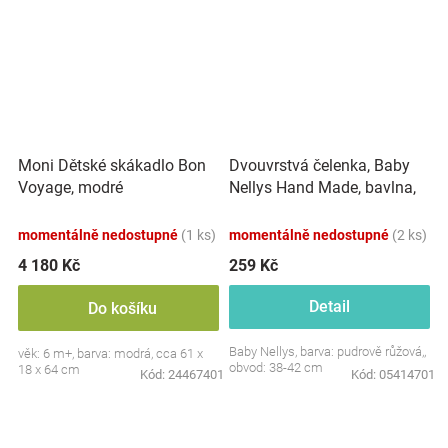
Dvouvrstvá čelenka, Baby
Moni Dětské skákadlo Bon
Nellys Hand Made, bavlna,
Voyage, modré
Korunka STAR - pudrově
růžová, 80/98
momentálně nedostupné
(1 ks)
momentálně nedostupné
(2 ks)
4 180 Kč
259 Kč
Detail
Do košíku
Baby Nellys, barva: pudrově růžová,,
věk: 6 m+, barva: modrá, cca 61 x
obvod: 38-42 cm
18 x 64 cm
Kód:
24467401
Kód:
05414701