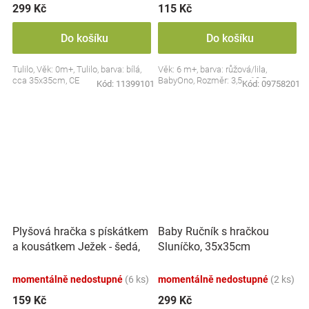
299 Kč
115 Kč
Do košíku
Do košíku
Tulilo, Věk: 0m+, Tulilo, barva: bílá,
Věk: 6 m+, barva: růžová/lila,
cca 35x35cm, CE
BabyOno, Rozměr: 3,5 x 10,5 cm
Kód:
11399101
Kód:
09758201
Plyšová hračka s pískátkem
Baby Ručník s hračkou
a kousátkem Ježek - šedá,
Sluníčko, 35x35cm
modrá
momentálně nedostupné
(6 ks)
momentálně nedostupné
(2 ks)
159 Kč
299 Kč