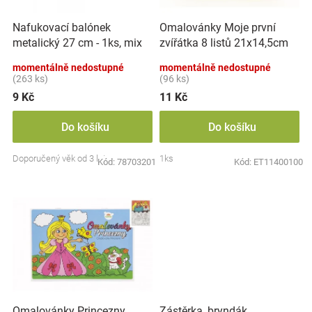
r
t
Značky
o
ů
Nafukovací balónek
Omalovánky Moje první
d
metalický 27 cm - 1ks, mix
zvířátka 8 listů 21x14,5cm
u
Blog
barev
MPZ
k
momentálně nedostupné
momentálně nedostupné
t
(263 ks)
(96 ks)
Hračkářství
ů
9 Kč
11 Kč
Přihlášení
Do košíku
Do košíku
Doporučený věk od 3 let
1ks
Kód:
78703201
Kód:
ET11400100
Zástěrka, bryndák
Omalovánky Princezny