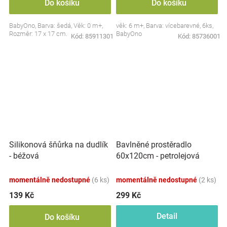
Do košíku
Do košíku
BabyOno, Barva: šedá, Věk: 0 m+,
věk: 6 m+, Barva: vícebarevné, 6ks,
Rozměr: 17 x 17 cm.
BabyOno
Kód:
85911301
Kód:
85736001
Silikonová šňůrka na dudlík
Bavlněné prostěradlo
- béžová
60x120cm - petrolejová
momentálně nedostupné
(6 ks)
momentálně nedostupné
(2 ks)
139 Kč
299 Kč
Detail
Do košíku