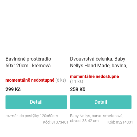
Dvouvrstvá čelenka, Baby
Bavlněné prostěradlo
Nellys Hand Made, bavlna,
60x120cm - krémová
Korunka STAR - smetanová,
momentálně nedostupné
80/98
momentálně nedostupné
(6 ks)
(11 ks)
299 Kč
259 Kč
Detail
Detail
rozměr: do postýlky 120x60cm
Baby Nellys, barva: smetanová,
obvod: 38-42 cm
Kód:
81373401
Kód:
05214301