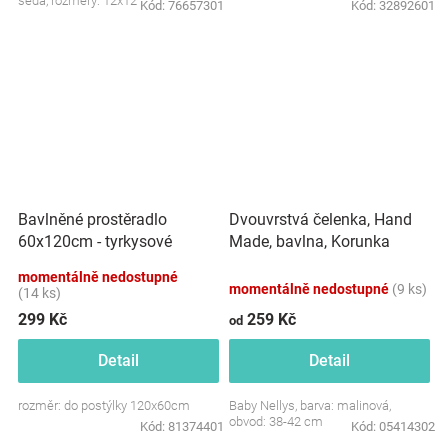
šedá, rozměry: 12x12 cm.
Kód:
76657301
Kód:
32892601
Dvouvrstvá čelenka, Hand
Bavlněné prostěradlo
Made, bavlna, Korunka
60x120cm - tyrkysové
STAR - malinová, 80/98
momentálně nedostupné
momentálně nedostupné
(9 ks)
(14 ks)
299 Kč
259 Kč
od
Detail
Detail
rozměr: do postýlky 120x60cm
Baby Nellys, barva: malinová,
obvod: 38-42 cm
Kód:
81374401
Kód:
05414302