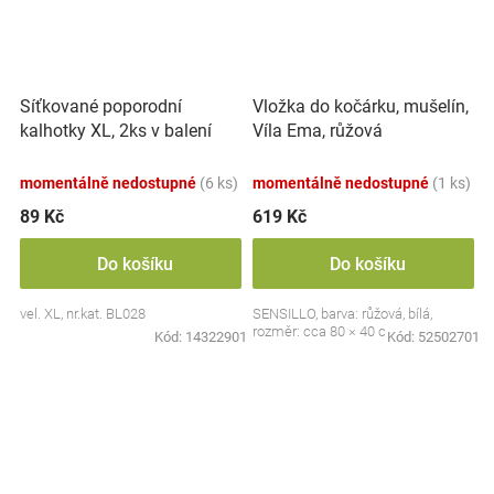
Síťkované poporodní
Vložka do kočárku, mušelín,
kalhotky XL, 2ks v balení
Víla Ema, růžová
momentálně nedostupné
(6 ks)
momentálně nedostupné
(1 ks)
89 Kč
619 Kč
Do košíku
Do košíku
vel. XL, nr.kat. BL028
SENSILLO, barva: růžová, bílá,
rozměr: cca 80 × 40 cm
Kód:
14322901
Kód:
52502701