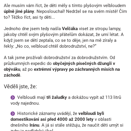
Ale musím vám říct, že děti měly s tímto plyšovým velbloudem
úplně jiné plány
. Neposlouchal! Nedržel se na svém místě! Čím
to? Těžko říct, asi ty děti...
Jednoho dne jsem tedy našla
Velčáka
viset ze stropu lampy,
jakoby chtěl svým plyšovým přátelům dokázat, že umí létat. A
když jsem se dětí zeptala, co se to děje, jen na mě zíraly a
řekly: „No co, velbloud chtěl dobrodružství, ne?“
A tak jsme prožívali dobrodružství za dobrodružstvím. Od
průzkumných expedic do
obyčejných
písečných džunglí v
obýváku
, až po
extrémní výpravy po záchranných misích
na
záchodě
.
Věděli jste, že:
Velbloudi mají
tři žaludky
a dokážou vypít až 113 litrů
vody najednou.
Historické záznamy uvádějí, že
velbloudi byli
domestikováni asi před 4000 až 2000 lety
v oblasti
dnešního
Iránu
. A já si stále stěžuju, že naučit děti umýt si