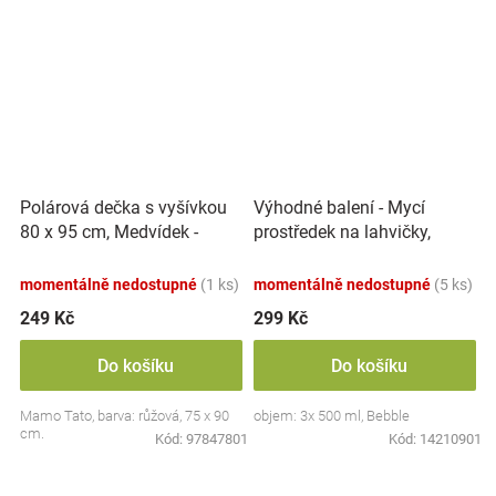
Polárová dečka s vyšívkou
Výhodné balení - Mycí
80 x 95 cm, Medvídek -
prostředek na lahvičky,
růžový
savičky a hračky - 3x 500 ml
momentálně nedostupné
(1 ks)
momentálně nedostupné
(5 ks)
249 Kč
299 Kč
Do košíku
Do košíku
Mamo Tato, barva: růžová, 75 x 90
objem: 3x 500 ml, Bebble
cm.
Kód:
97847801
Kód:
14210901