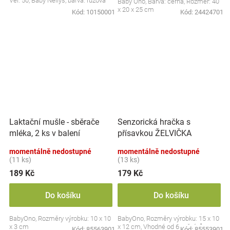
Vel. 50, Baby Nellys, barva: růžová
Baby Ono, Barva: černá, Rozměr: 40
x 20 x 25 cm
Kód:
10150001
Kód:
24424701
Laktační mušle - sběrače
Senzorická hračka s
mléka, 2 ks v balení
přísavkou ŽELVIČKA
momentálně nedostupné
momentálně nedostupné
(11 ks)
(13 ks)
189 Kč
179 Kč
Do košíku
Do košíku
BabyOno, Rozměry výrobku: 10 x 10
BabyOno, Rozměry výrobku: 15 x 10
x 3 cm
x 12 cm, Vhodné od 6 měsíců
Kód:
85563901
Kód:
85553901