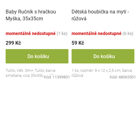
Baby Ručník s hračkou
Dětská houbička na mytí -
Myška, 35x35cm
růžová
momentálně nedostupné
(1 ks)
momentálně nedostupné
(6 ks)
299 Kč
59 Kč
Do košíku
Do košíku
Tulilo, Věk: 0m+, Tulilo, barva:
1 ks, rozměr: 9 x 12 x 2,5 cm, barva:
smetana, cca 35x35cm, CE
růžová
Kód:
11399801
Kód:
48065501