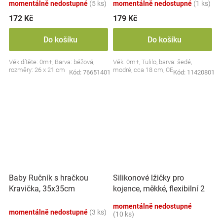
momentálně nedostupné
(5 ks)
momentálně nedostupné
(1 ks)
172 Kč
179 Kč
Do košíku
Do košíku
Věk dítěte: 0m+, Barva: béžová,
Věk: 0m+, Tulilo, barva: šedé,
rozměry: 26 x 21 cm
modré, cca 18 cm, CE
Kód:
76651401
Kód:
11420801
Silikonové lžičky pro
Baby Ručník s hračkou
kojence, měkké, flexibilní 2
Kravička, 35x35cm
ks, růžová/lila
momentálně nedostupné
momentálně nedostupné
(3 ks)
(10 ks)