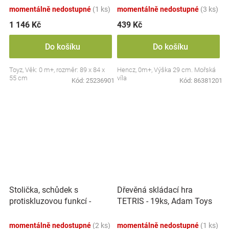
momentálně nedostupné
(1 ks)
momentálně nedostupné
(3 ks)
1 146 Kč
439 Kč
Do košíku
Do košíku
Toyz, Věk: 0 m+, rozměr: 89 x 84 x
Hencz, 0m+, Výška 29 cm. Mořská
55 cm
víla
Kód:
25236901
Kód:
86381201
Stolička, schůdek s
Dřevěná skládací hra
protiskluzovou funkcí -
TETRIS - 19ks, Adam Toys
Hippo - bílá
momentálně nedostupné
(2 ks)
momentálně nedostupné
(1 ks)