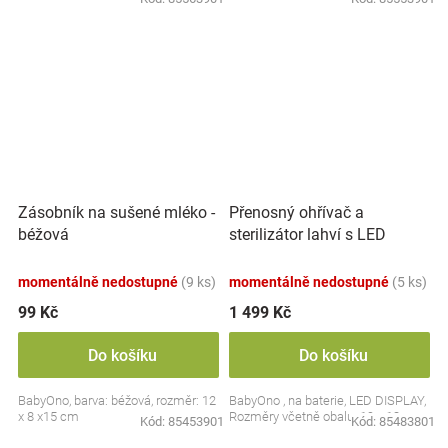
Přenosný ohřívač a
Zásobník na sušené mléko -
sterilizátor lahví s LED
béžová
displejem, bílý
momentálně nedostupné
(9 ks)
momentálně nedostupné
(5 ks)
99 Kč
1 499 Kč
Do košíku
Do košíku
BabyOno, barva: béžová, rozměr: 12
BabyOno , na baterie, LED DISPLAY,
x 8 x15 cm
Rozměry včetně obalu: 19 x 13 cm.
Kód:
85453901
Kód:
85483801