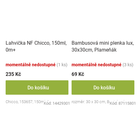
Lahvička NF Chicco, 150ml,
Bambusová mini plenka lux,
0m+
30x30cm, Plameňák
momentálně nedostupné
(1 ks)
momentálně nedostupné
(3 ks)
235 Kč
69 Kč
Do košíku
Do košíku
Chicco, 153657, 150ml, 0m+
rozměr: 30 x 30 cm, Bocioland
Kód:
14429301
Kód:
87115801