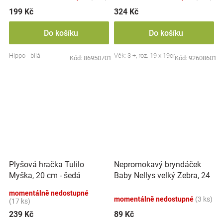
199 Kč
324 Kč
Do košíku
Do košíku
Hippo - bílá
Věk: 3 +, roz. 19 x 19cm
Kód:
86950701
Kód:
92608601
Nepromokavý bryndáček
Plyšová hračka Tulilo
Baby Nellys velký Zebra, 24
Myška, 20 cm - šedá
x 23 cm - růžová
momentálně nedostupné
momentálně nedostupné
(3 ks)
(17 ks)
239 Kč
89 Kč