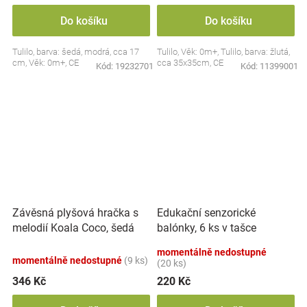
Do košíku
Do košíku
Tulilo, barva: šedá, modrá, cca 17
Tulilo, Věk: 0m+, Tulilo, barva: žlutá,
cm, Věk: 0m+, CE
cca 35x35cm, CE
Kód:
19232701
Kód:
11399001
Závěsná plyšová hračka s
Edukační senzorické
melodií Koala Coco, šedá
balónky, 6 ks v tašce
momentálně nedostupné
momentálně nedostupné
(9 ks)
(20 ks)
346 Kč
220 Kč