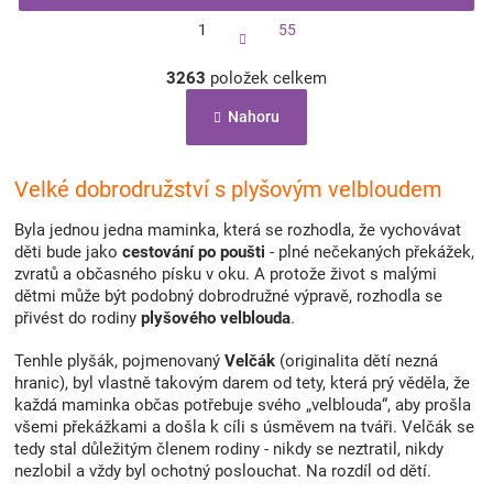
S
1
55
t
r
O
á
3263
položek celkem
v
n
l
k
Nahoru
á
o
d
v
a
á
c
Velké dobrodružství s plyšovým velbloudem
n
í
í
p
Byla jednou jedna maminka, která se rozhodla, že vychovávat
r
děti bude jako
cestování po poušti
- plné nečekaných překážek,
v
zvratů a občasného písku v oku. A protože život s malými
k
dětmi může být podobný dobrodružné výpravě, rozhodla se
y
přivést do rodiny
plyšového velblouda
.
v
ý
Tenhle plyšák, pojmenovaný
Velčák
(originalita dětí nezná
p
hranic), byl vlastně takovým darem od tety, která prý věděla, že
i
každá maminka občas potřebuje svého „velblouda“, aby prošla
s
všemi překážkami a došla k cíli s úsměvem na tváři. Velčák se
u
tedy stal důležitým členem rodiny - nikdy se neztratil, nikdy
nezlobil a vždy byl ochotný poslouchat. Na rozdíl od dětí.