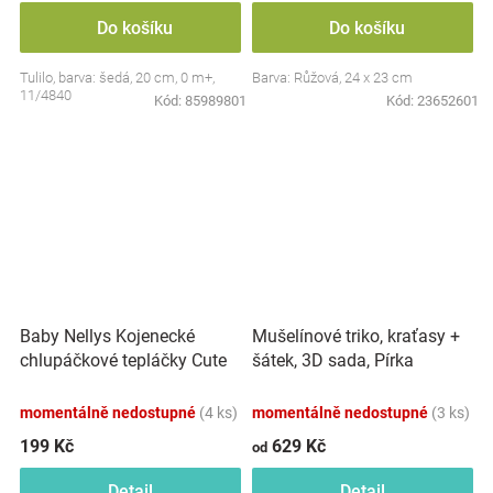
Do košíku
Do košíku
Tulilo, barva: šedá, 20 cm, 0 m+,
Barva: Růžová, 24 x 23 cm
11/4840
Kód:
85989801
Kód:
23652601
Baby Nellys Kojenecké
Mušelínové triko, kraťasy +
chlupáčkové tepláčky Cute
šátek, 3D sada, Pírka
Bunny - modré
Z&amp;Z, bílá/smetana
momentálně nedostupné
(4 ks)
momentálně nedostupné
(3 ks)
199 Kč
629 Kč
od
Detail
Detail