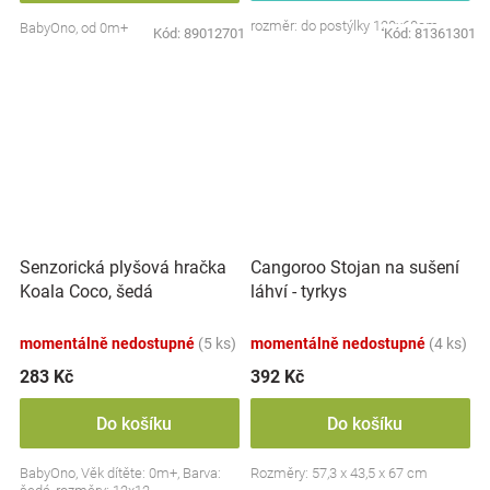
rozměr: do postýlky 120x60cm
BabyOno, od 0m+
Kód:
89012701
Kód:
81361301
Senzorická plyšová hračka
Cangoroo Stojan na sušení
Koala Coco, šedá
láhví - tyrkys
momentálně nedostupné
(5 ks)
momentálně nedostupné
(4 ks)
283 Kč
392 Kč
Do košíku
Do košíku
BabyOno, Věk dítěte: 0m+, Barva:
Rozměry: 57,3 x 43,5 x 67 cm