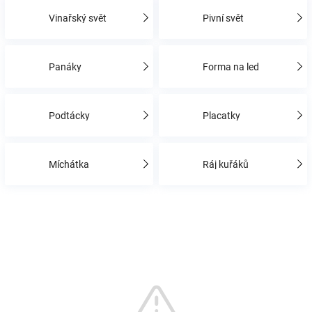
Vinařský svět
Pivní svět
Hračky
Panáky
Forma na led
a
zábava
Podtácky
Placatky
pro
Míchátka
Ráj kuřáků
děti
Těhotenské
oblečení
Novinky