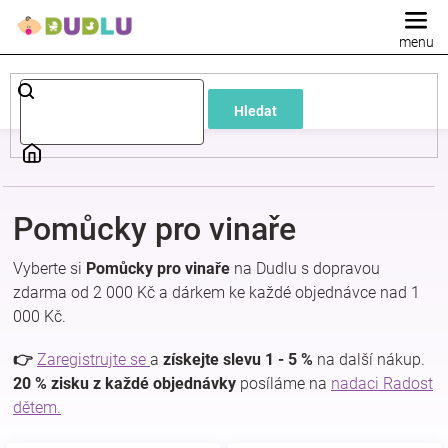
Přejít
na
obsah
Dětské
Hledat
a
kojenecké
Pomůcky pro vinaře
oblečení
Vyberte si
Pomůcky pro vinaře
na Dudlu s dopravou
Pokojíček
zdarma od 2 000 Kč a dárkem ke každé objednávce nad 1
000 Kč.
a
👉
Zaregistrujte se
a
získejte slevu 1 - 5 %
na další nákup.
20 % zisku z každé objednávky
posíláme na
nadaci Radost
kojenecká
dětem.
výbava