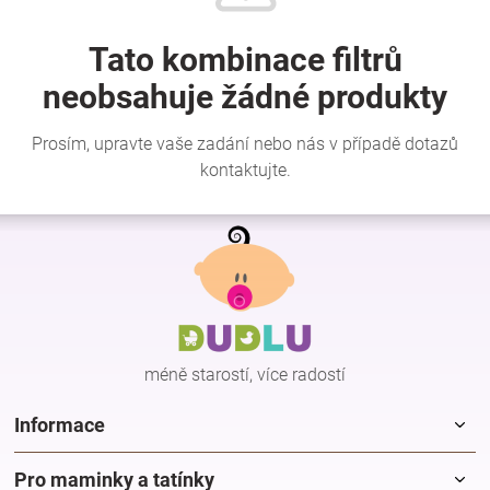
Značky
Blog
Hračkářství
Přihlášení
Z
á
p
a
t
í
méně starostí, více radostí
Informace
Pro maminky a tatínky