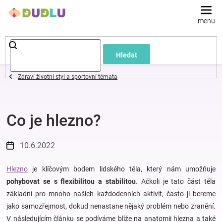
Přejít
na
obsah
Dětské
Hledat
a
Zdraví životní styl a sportovní témata
kojenecké
Co je hlezno?
oblečení
Pokojíček
10.6.2022
a
Hlezno
je klíčovým bodem lidského těla, který nám umožňuje
pohybovat se s flexibilitou a stabilitou
. Ačkoli je tato část těla
základní pro mnoho našich každodenních aktivit, často ji bereme
kojenecká
jako samozřejmost, dokud nenastane nějaký problém nebo zranění.
V následujícím článku se podíváme blíže na anatomii hlezna a také
výbava