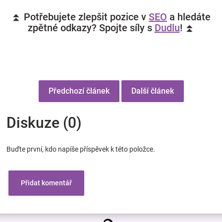
⏫ Potřebujete zlepšit pozice v
SEO
a hledáte
zpětné odkazy? Spojte síly s
Dudlu
! ⏫
Předchozí článek
Další článek
Diskuze (0)
Buďte první, kdo napíše příspěvek k této položce.
Přidat komentář
Z