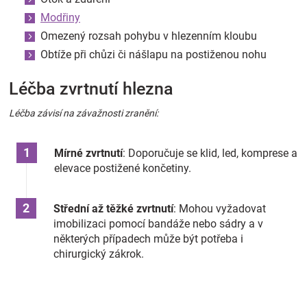
Modřiny
Omezený rozsah pohybu v hlezenním kloubu
Obtíže při chůzi či nášlapu na postiženou nohu
Léčba zvrtnutí hlezna
Léčba závisí na závažnosti zranění:
Mírné zvrtnutí
: Doporučuje se klid, led, komprese a
elevace postižené končetiny.
Střední až těžké zvrtnutí
: Mohou vyžadovat
imobilizaci pomocí bandáže nebo sádry a v
některých případech může být potřeba i
chirurgický zákrok.