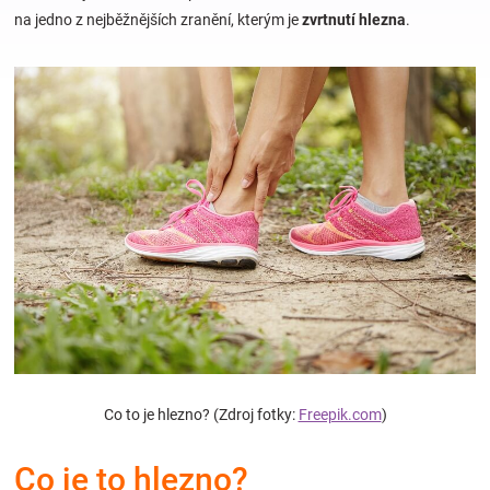
na jedno z nejběžnějších zranění, kterým je
zvrtnutí hlezna
.
Hračky
a
zábava
pro
děti
Těhotenské
oblečení
Co to je hlezno? (Zdroj fotky:
Freepik.com
)
Novinky
Co je to hlezno?