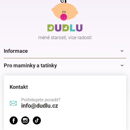
á
p
a
t
í
méně starostí, více radostí
Informace
Pro maminky a tatínky
Kontakt
Potřebujete poradit?
info@dudlu.cz