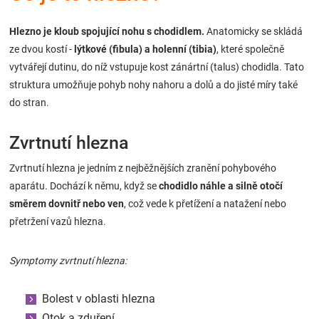
Značky
Hlezno je kloub spojující nohu s chodidlem.
Anatomicky se skládá
ze dvou kostí -
lýtkové (fibula) a holenní (tibia)
, které společně
Blog
vytvářejí dutinu, do níž vstupuje kost zánártní (talus) chodidla. Tato
struktura umožňuje pohyb nohy nahoru a dolů a do jisté míry také
Hračkářství
do stran.
Přihlášení
Zvrtnutí hlezna
Zvrtnutí hlezna je jedním z nejběžnějších zranění pohybového
aparátu. Dochází k němu, když se
chodidlo náhle a silně otočí
směrem dovnitř nebo ven
, což vede k přetížení a natažení nebo
přetržení vazů hlezna.
Symptomy zvrtnutí hlezna:
Bolest v oblasti hlezna
Otok a zduření