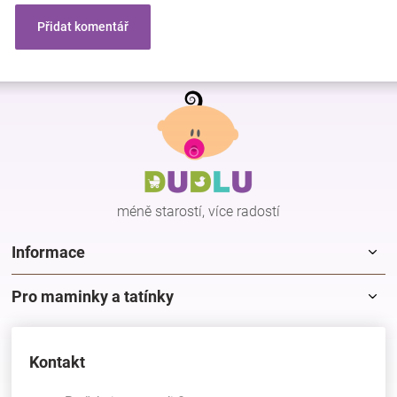
Přidat komentář
Z
á
p
a
t
í
méně starostí, více radostí
Informace
Pro maminky a tatínky
Kontakt