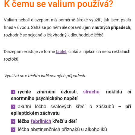
K čemu se valium používá?
Značky
Valium neboli diazepam má poměrně široké využití, jak jsem psala
Blog
hned v úvodu. Sahá se po něm ale opravdu
jen v nutných případech
,
rozhodně se nejedná o lék vhodný k dlouhodobé léčbě.
Hračkářství
Diazepam existuje ve formě
tablet
, čípků a injekčních nebo rektálních
Přihlášení
roztoků.
Využívá se v těchto indikovaných případech:
rychlé zmírnění úzkosti,
strachu
, neklidu či
enormního psychického napětí
akutní léčba svalových křečí a záškubů –
při
epileptickém záchvatu
léčba
febrilních
křečí u dětí
léčba abstinenčních příznaků u alkoholiků