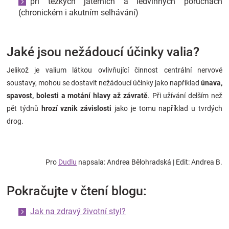
při těžkých jaterních a ledvinných poruchách
(chronickém i akutním selhávání)
Jaké jsou nežádoucí účinky valia?
Jelikož je valium látkou ovlivňující činnost centrální nervové
soustavy, mohou se dostavit nežádoucí účinky jako například
únava,
spavost, bolesti a motání hlavy až závratě
. Při užívání delším než
pět týdnů
hrozí vznik závislosti
jako je tomu například u tvrdých
drog.
Pro
Dudlu
napsala: Andrea Bělohradská | Edit: Andrea B.
Pokračujte v čtení blogu:
Jak na zdravý životní styl?