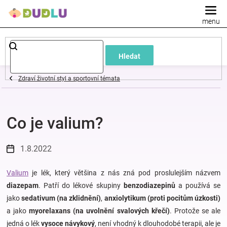
Přejít
na
obsah
Dětské
Hledat
a
Zdraví životní styl a sportovní témata
kojenecké
Co je valium?
oblečení
Pokojíček
1.8.2022
a
Valium
je lék, který většina z nás zná pod proslulejším názvem
diazepam
. Patří do lékové skupiny
benzodiazepinů
a používá se
jako
sedativum (na zklidnění)
,
anxiolytikum (proti pocitům úzkosti)
kojenecká
a jako
myorelaxans (na uvolnění svalových křečí)
. Protože se ale
jedná o lék
vysoce návykový
, není vhodný k dlouhodobé terapii, ale je
výbava