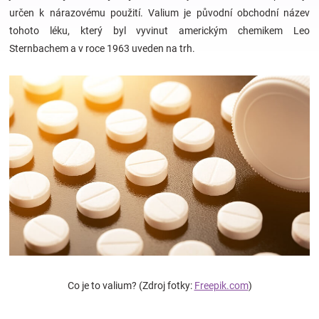
určen k nárazovému použití. Valium je původní obchodní název
tohoto léku, který byl vyvinut americkým chemikem Leo
Hračky
Sternbachem a v roce 1963 uveden na trh.
a
zábava
pro
děti
Těhotenské
oblečení
Co je to valium? (Zdroj fotky:
Freepik.com
)
Novinky