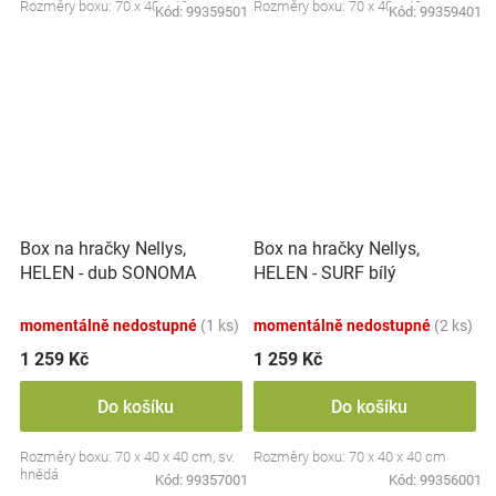
Rozměry boxu: 70 x 40 x 40 cm.
Rozměry boxu: 70 x 40 x 40 cm.
Kód:
99359501
Kód:
99359401
Box na hračky Nellys,
Box na hračky Nellys,
HELEN - dub SONOMA
HELEN - SURF bílý
momentálně nedostupné
(1 ks)
momentálně nedostupné
(2 ks)
1 259 Kč
1 259 Kč
Do košíku
Do košíku
Rozměry boxu: 70 x 40 x 40 cm, sv.
Rozměry boxu: 70 x 40 x 40 cm
hnědá
Kód:
99357001
Kód:
99356001