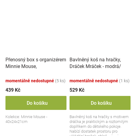
Přenosný box s organizérem
Bavlněný koš na hračky,
Minnie Mouse,
Dráček Mráček - modrá/
transparentní/pudrově
šedá
růžová
momentálně nedostupné
(5 ks)
momentálně nedostupné
(1 ks)
439 Kč
529 Kč
Do košíku
Do košíku
Kolekce: Minnie Mouse -
Bavlněný koš na hračky s motivem
40x24x21cm
dráčka je praktickým a roztomilým
doplňkem do dětského pokoje.
Nabízí dostatek prostoru pro