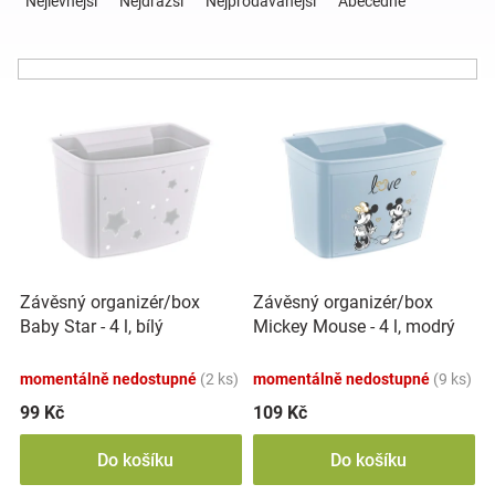
Nejlevnější
Nejdražší
Nejprodávanější
Abecedně
z
e
Hračky
n
í
a
V
p
ý
r
p
o
zábava
i
d
s
u
pro
p
k
r
t
děti
o
ů
Závěsný organizér/box
Závěsný organizér/box
d
Baby Star - 4 l, bílý
Mickey Mouse - 4 l, modrý
u
Těhotenské
k
momentálně nedostupné
(2 ks)
momentálně nedostupné
(9 ks)
t
oblečení
ů
99 Kč
109 Kč
Do košíku
Do košíku
Novinky