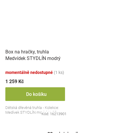
Box na hračky, truhla
Medvídek STYDLÍN modrý
momentálně nedostupné
(1 ks)
1 259 Kč
Do košíku
Dětská dřevěná truhla - Kolekce:
Medívek STYDLÍN modrý, N-05
Kód:
16213901