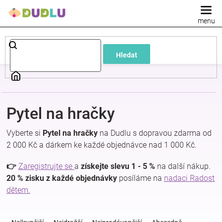
Přejít
na
obsah
Dětské
Hledat
a
kojenecké
Pytel na hračky
oblečení
Vyberte si
Pytel na hračky
na Dudlu s dopravou zdarma od
Pokojíček
2 000 Kč a dárkem ke každé objednávce nad 1 000 Kč.
👉
Zaregistrujte se
a
získejte slevu 1 - 5 %
na další nákup.
a
20 % zisku z každé objednávky
posíláme na
nadaci Radost
dětem.
kojenecká
Ř
a
výbava