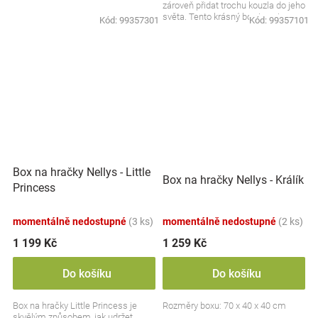
zároveň přidat trochu kouzla do jeho
světa. Tento krásný box je nejen...
Kód:
99357301
Kód:
99357101
Box na hračky Nellys - Little
Box na hračky Nellys - Králík
Princess
momentálně nedostupné
(3 ks)
momentálně nedostupné
(2 ks)
1 199 Kč
1 259 Kč
Do košíku
Do košíku
Box na hračky Little Princess je
Rozměry boxu: 70 x 40 x 40 cm
skvělým způsobem, jak udržet