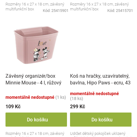
Rozměry 16 x 27 x 18 cm, závěsný
Rozměry 16 x 27 x 18 cm, závěsný
Značky
multifunkční box
multifunkční box
Kód:
25415901
Kód:
25415701
Blog
Hračkářství
Přihlášení
Koš na hračky, uzavíratelný,
Závěsný organizér/box
bavlna, Hipo Paws - ecru, 43
Minnie Mouse - 4 l, růžový
L
momentálně nedostupné
momentálně nedostupné
(1 ks)
(18 ks)
109 Kč
299 Kč
Do košíku
Do košíku
Rozměry 16 x 27 x 18 cm, závěsný
Udržet dětský pokojíček uklizený