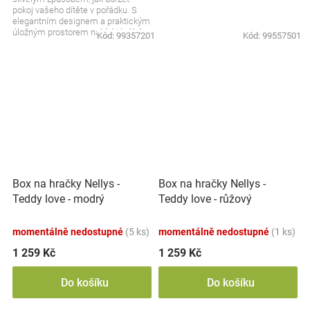
pokoj vašeho dítěte v pořádku. S
elegantním designem a praktickým
úložným prostorem nabízí ideální
Kód:
99357201
Kód:
99557501
místo pro...
Box na hračky Nellys -
Box na hračky Nellys -
Teddy love - modrý
Teddy love - růžový
momentálně nedostupné
(5 ks)
momentálně nedostupné
(1 ks)
1 259 Kč
1 259 Kč
Do košíku
Do košíku