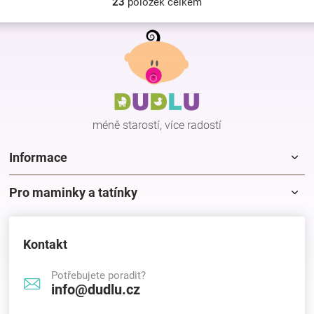
23
položek celkem
O
v
Z
l
á
á
p
d
a
a
c
t
í
í
p
méně starostí, více radostí
r
v
k
Informace
y
v
Pro maminky a tatínky
ý
p
i
s
Kontakt
u
Potřebujete poradit?
info@dudlu.cz