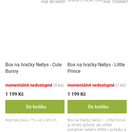
ukládání hraček, oblečení nebo
Kód:
86164201
Kód:
12398401
jiných drobností....
Box na hračky Nellys - Cute
Box na hračky Nellys - Little
Bunny
Prince
momentálně nedostupné
(9 ks)
momentálně nedostupné
(7 ks)
1 199 Kč
1 199 Kč
Do košíku
Do košíku
Rozměry boxu: 70 x 40 x 40 cm.
Box na hračky Nellys – Little Prince
je skvělý způsob, jak udržet
pokojíček vašeho dítěte v pořádku a