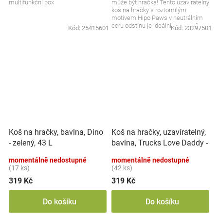
multifunkční box
může být hračka! Tento uzavíratelný
koš na hračky s roztomilým
motivem Hipo Paws v neutrálním
ecru odstínu je ideální pomocník
Kód:
25415601
Kód:
23297501
pro rychlé a...
Koš na hračky, uzavíratelný,
Koš na hračky, bavlna, Dino
bavlna, Trucks Love Daddy -
- zelený, 43 L
bílý, 43 L
momentálně nedostupné
momentálně nedostupné
(17 ks)
(42 ks)
319 Kč
319 Kč
Do košíku
Do košíku