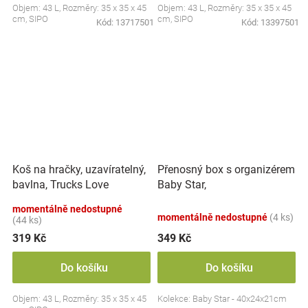
Objem: 43 L, Rozměry: 35 x 35 x 45
Objem: 43 L, Rozměry: 35 x 35 x 45
cm, SIPO
cm, SIPO
Kód:
13717501
Kód:
13397501
Koš na hračky, uzavíratelný,
Přenosný box s organizérem
bavlna, Trucks Love
Baby Star,
Mommy - bílý, 43 L
transparentní/bílá
momentálně nedostupné
momentálně nedostupné
(4 ks)
(44 ks)
319 Kč
349 Kč
Do košíku
Do košíku
Objem: 43 L, Rozměry: 35 x 35 x 45
Kolekce: Baby Star - 40x24x21cm