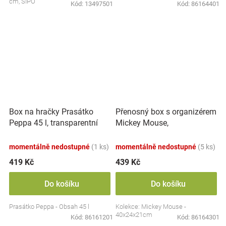
cm, SIPO
Kód:
13497501
Kód:
86164401
Přenosný box s organizérem
Box na hračky Prasátko
Mickey Mouse,
Peppa 45 l, transparentní
transparentní/modrá
momentálně nedostupné
(1 ks)
momentálně nedostupné
(5 ks)
419 Kč
439 Kč
Do košíku
Do košíku
Prasátko Peppa - Obsah 45 l
Kolekce: Mickey Mouse -
40x24x21cm
Kód:
86161201
Kód:
86164301