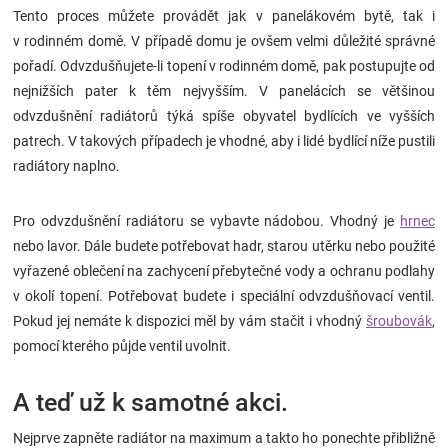
Tento proces můžete provádět jak v panelákovém bytě, tak i
Značky
v rodinném domě. V případě domu je ovšem velmi důležité správné
pořadí. Odvzdušňujete-li topení v rodinném domě, pak postupujte od
Blog
nejnižších pater k těm nejvyšším. V panelácích se většinou
odvzdušnění radiátorů týká spíše obyvatel bydlících ve vyšších
Hračkářství
patrech. V takových případech je vhodné, aby i lidé bydlící níže pustili
radiátory naplno.
Přihlášení
Pro odvzdušnění radiátoru se vybavte nádobou. Vhodný je
hrnec
nebo lavor. Dále budete potřebovat hadr, starou utěrku nebo použité
vyřazené oblečení na zachycení přebytečné vody a ochranu podlahy
v okolí topení. Potřebovat budete i speciální odvzdušňovací ventil.
Pokud jej nemáte k dispozici měl by vám stačit i vhodný
šroubovák
,
pomocí kterého půjde ventil uvolnit.
A teď už k samotné akci.
Nejprve zapněte radiátor na maximum a takto ho ponechte přibližně