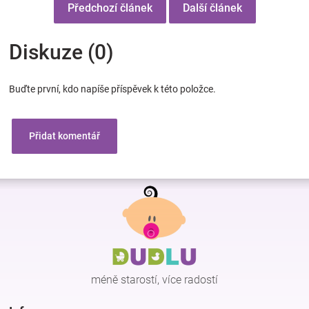
Předchozí článek
Další článek
Diskuze (0)
Buďte první, kdo napíše příspěvek k této položce.
Přidat komentář
Z
á
p
a
t
í
méně starostí, více radostí