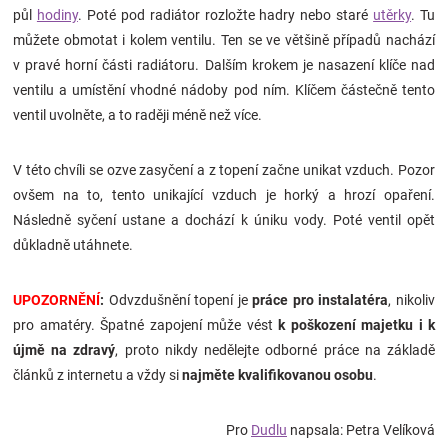
půl
hodiny
. Poté pod radiátor rozložte hadry nebo staré
utěrky
. Tu
můžete obmotat i kolem ventilu. Ten se ve většině případů nachází
v pravé horní části radiátoru. Dalším krokem je nasazení klíče nad
ventilu a umístění vhodné nádoby pod ním. Klíčem částečně tento
ventil uvolněte, a to raději méně než více.
V této chvíli se ozve zasyčení a z topení začne unikat vzduch. Pozor
ovšem na to, tento unikající vzduch je horký a hrozí opaření.
Následně syčení ustane a dochází k úniku vody. Poté ventil opět
důkladně utáhnete.
UPOZORNĚNÍ
:
Odvzdušnění topení je
práce pro instalatéra
, nikoliv
pro amatéry. Špatné zapojení může vést
k poškození majetku i k
újmě na zdravý
, proto nikdy nedělejte odborné práce na základě
článků z internetu a vždy si
najměte kvalifikovanou osobu
.
Pro
Dudlu
napsala: Petra Velíková