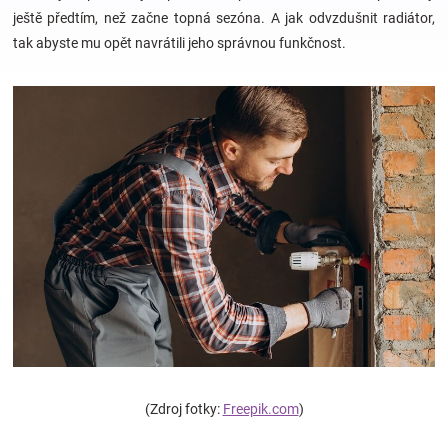
ještě předtím, než začne topná sezóna. A jak odvzdušnit radiátor,
tak abyste mu opět navrátili jeho správnou funkčnost.
Hračky
a
zábava
pro
děti
Těhotenské
oblečení
(Zdroj fotky:
Freepik.com
)
Novinky