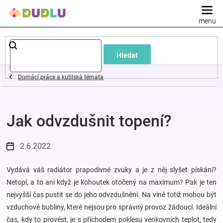
Přejít
na
obsah
Dětské
Hledat
a
Domácí práce a kutilská témata
kojenecké
Jak odvzdušnit topení?
oblečení
Pokojíček
2.6.2022
a
Vydává váš radiátor prapodivné zvuky a je z něj slyšet pískání?
Netopí, a to ani když je kohoutek otočený na maximum? Pak je ten
nejvyšší čas pustit se do jeho odvzdušnění. Na vině totiž mohou být
kojenecká
vzduchové bubliny, které nejsou pro správný provoz žádoucí. Ideální
čas, kdy to provést, je s příchodem poklesu venkovních teplot, tedy
výbava