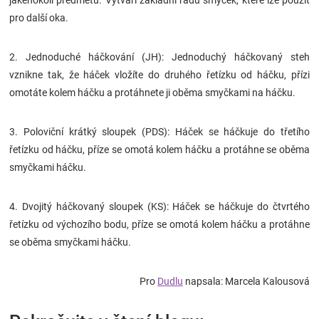
jakéhokoli předmětu. Vytváří základní řadu smyček, které lze použít
pro další oka.
2. Jednoduché háčkování (JH): Jednoduchý háčkovaný steh
vznikne tak, že háček vložíte do druhého řetízku od háčku, přízi
omotáte kolem háčku a protáhnete ji oběma smyčkami na háčku.
3. Poloviční krátký sloupek (PDS): Háček se háčkuje do třetího
řetízku od háčku, příze se omotá kolem háčku a protáhne se oběma
smyčkami háčku.
4. Dvojitý háčkovaný sloupek (KS): Háček se háčkuje do čtvrtého
řetízku od výchozího bodu, příze se omotá kolem háčku a protáhne
se oběma smyčkami háčku.
Pro
Dudlu
napsala: Marcela Kalousová