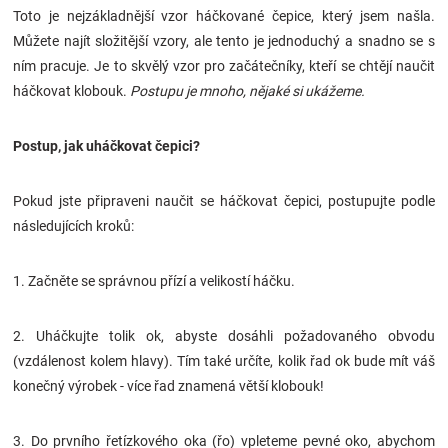
Toto je nejzákladnější vzor háčkované čepice, který jsem našla.
Značky
Můžete najít složitější vzory, ale tento je jednoduchý a snadno se s
ním pracuje. Je to skvělý vzor pro začátečníky, kteří se chtějí naučit
Blog
háčkovat klobouk.
Postupu je mnoho, nějaké si ukážeme.
Hračkářství
Postup, jak uháčkovat čepici?
Přihlášení
Pokud jste připraveni naučit se háčkovat čepici, postupujte podle
následujících kroků:
1. Začněte se správnou přízí a velikostí háčku.
2. Uháčkujte tolik ok, abyste dosáhli požadovaného obvodu
(vzdálenost kolem hlavy). Tím také určíte, kolik řad ok bude mít váš
konečný výrobek - více řad znamená větší klobouk!
3. Do prvního řetízkového oka (řo) vpleteme pevné oko, abychom