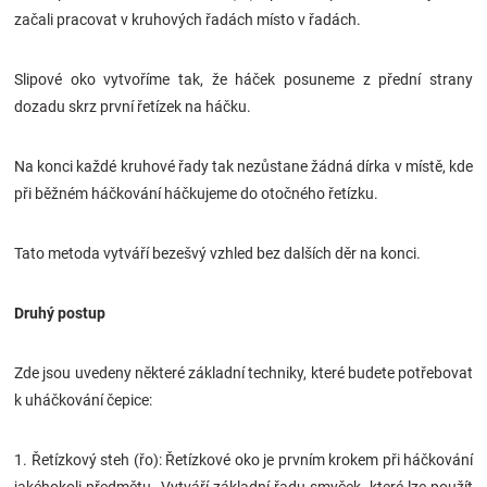
začali pracovat v kruhových řadách místo v řadách.
Slipové oko vytvoříme tak, že háček posuneme z přední strany
dozadu skrz první řetízek na háčku.
Na konci každé kruhové řady tak nezůstane žádná dírka v místě, kde
při běžném háčkování háčkujeme do otočného řetízku.
Tato metoda vytváří bezešvý vzhled bez dalších děr na konci.
Druhý postup
Zde jsou uvedeny některé základní techniky, které budete potřebovat
k uháčkování čepice:
1. Řetízkový steh (řo): Řetízkové oko je prvním krokem při háčkování