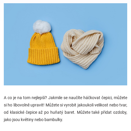
Hračky
a
zábava
pro
děti
Těhotenské
A co je na tom nejlepší? Jakmile se naučíte háčkovat čepici, můžete
si ho libovolně upravit! Můžete si vyrobit jakoukoli velikost nebo tvar,
oblečení
od klasické čepice až po huňatý baret. Můžete také přidat ozdoby,
jako jsou květiny nebo bambulky.
Novinky