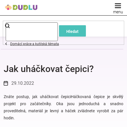
Přejít
na
obsah
Dětské
Hledat
a
Domácí práce a kutilská témata
kojenecké
Jak uháčkovat čepici?
oblečení
Pokojíček
29.10.2022
a
Znáte postup, jak uháčkovat čepiciHáčkovaná čepice je skvělý
projekt pro začátečníky. Oka jsou jednoduchá a snadno
proveditelná, materiál je levný a háček zvládnete vyrobit za pár
kojenecká
hodin.
výbava