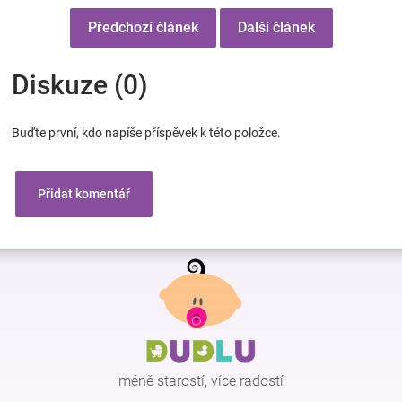
Předchozí článek
Další článek
Diskuze (0)
Buďte první, kdo napíše příspěvek k této položce.
Přidat komentář
Z
á
p
a
t
í
méně starostí, více radostí