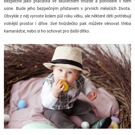
bezpečné jako ptáčátka ve skutečném hnízdě a pohodlně v něm
usne. Bude jeho bezpečným přístavem v prvních měsících života.
Hračky
Obvykle z něj vyroste kolem půl roku věku, ale některé děti potřebují
volnější prostor i dříve. Své hnízdečko pak můžete věnovat třeba
a
kamarádce, nebo si ho schovat pro další dítko.
zábava
pro
děti
Těhotenské
oblečení
Novinky