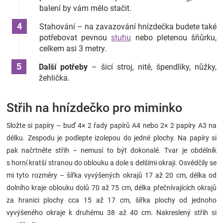
balení by vám mělo stačit.
Stahování – na zavazování hnízdečka budete také
potřebovat pevnou
stuhu
nebo pletenou šňůrku,
celkem asi 3 metry.
Další potřeby
– šicí stroj, nitě, špendlíky, nůžky,
žehlička.
Střih na hnízdečko pro miminko
Složte si papíry – buď 4× 2 řady papírů A4 nebo 2× 2 papíry A3 na
délku. Zespodu je podlepte izolepou do jedné plochy. Na papíry si
pak načrtněte střih – nemusí to být dokonalé. Tvar je obdélník
s horní kratší stranou do oblouku a dole s delšími okraji. Osvědčily se
mi tyto rozměry – šířka vyvýšených okrajů 17 až 20 cm, délka od
dolního kraje oblouku dolů 70 až 75 cm, délka přečnívajících okrajů
za hranici plochy cca 15 až 17 cm, šířka plochy od jednoho
vyvýšeného okraje k druhému 38 až 40 cm. Nakreslený střih si