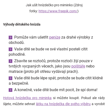
Značky
Jak ušít hnízdečko pro miminko (Zdroj
fotky:
https://www.freepik.com/
)
Blog
Výhody dětského hnízda
Hračkářství
Pomůže vám ušetřit
peníze
za drahé výrobky z
obchodů.
Přihlášení
Vaše dítě se bude ve své vlastní posteli cítit
pohodlně.
Zbavíte se roztočů, protože roztoči žijí pouze v
tvrdých vycpaných věcech, jako jsou
polštáře
nebo
matrace (proto při otřesu vydávají prach).
Vaše dítě bude lépe spát, protože se bude cítit klidně
a bezpečně.
A konečně, vaše dítě bude mít pocit, že spí doma!
Hotová hnízdečka pro miminka
si můžete koupit. Pokud ale rády
šijete, můžete sehnat
látku na hnízdečka dle svého výběru
a vyrobit