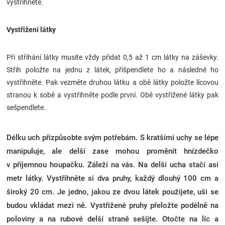
vystřihněte.
Vystřižení látky
Při střihání látky musíte vždy přidat 0,5 až 1 cm látky na záševky.
Střih položte na jednu z látek, přišpendlete ho a následně ho
vystřihněte. Pak vezměte druhou látku a obě látky položte lícovou
stranou k sobě a vystřihněte podle první. Obě vystřižené látky pak
sešpendlete.
Délku uch přizpůsobte svým potřebám. S kratšími uchy se lépe
manipuluje, ale delší zase mohou proměnit hnízdečko
v příjemnou houpačku. Záleží na vás. Na delší ucha stačí asi
metr látky. Vystřihněte si dva pruhy, každý dlouhý 100 cm a
široký 20 cm. Je jedno, jakou ze dvou látek použijete, uši se
budou vkládat mezi ně. Vystřižené pruhy přeložte podélně na
poloviny a na rubové delší straně sešijte. Otočte na líc a