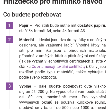
Hnízdečko pro miminko návod
Co budete potřebovat
Papír
–
Pro střih bude nutné mít
dostatek papírů
,
stačí 8× formát A4, nebo 4× formát A3
Materiál
– ideální jsou dva druhy látky s odlišným
designem, ale vzájemně ladící. Vhodné látky na
šití pro miminka jsou z přírodních materiálů,
případně z umělých látek s příslušnými certifikáty
(jak se vyznat v jednotlivých certifikátech zjistíte v
článku
Co znamenají textilní certifikáty
). Ceny jsou
rozdílné podle typu materiálů, takže vybírejte i
podle svého rozpočtu.
Výplně
– dále budete potřebovat duté vlákno
s gramáží 200 g. Na vypodložení vám bude stačit
asi 80 cm, maximálně metr. Pro vyplnění
vyvýšených okrajů se používá kuličkové rouno,
prodává se v balení po 500 nebo 1000 g, menší