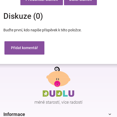
Diskuze (0)
Buďte první, kdo napíše příspěvek k této položce.
Přidat komentář
Z
á
p
a
t
í
méně starostí, více radostí
Informace