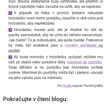
moc dlouhá, přebytečné kusy ustřihněte, ale předtím si
konce zapošijte, nebo zavažte na uzlík, aby se nepárala.
V případě, že třeba v prvních týdnech nebudete
hnízdečko nosit mimo postýlku, zasuňte si obě ucha pod
hnízdečko, aby nepřekážela.
Hnízdečko musíte prát, ale je vhodné ho dát do
pračky samostatně, aby se ucha do něčeho nezamotala.
Jak často? To je individuální, ale spíše častěji. Frekvence
by měla být podobná jako u
výměny
povlečení
na
posteli
.
Až bude miminko z hnízdečka vyrůstat, můžete mu
ušít ze stejné nebo podobné látky
mantinel do postýlky
.
Vaše děťátko si na postýlku bez hnízdečka rychleji
zvykne. Mantinel do postýlky může být i pletený, návody
na jeho výrobu jsou na internetu.
Pro
Dudlu
napsal: Pavel Kysilka
Pokračujte v čtení blogu: