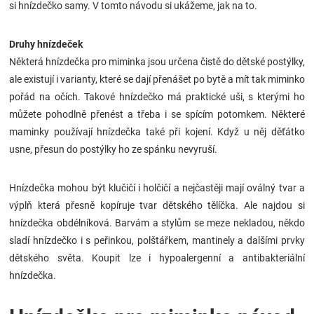
si hnízdečko samy. V tomto návodu si ukážeme, jak na to.
Druhy hnízdeček
Některá hnízdečka pro miminka jsou určena čistě do dětské postýlky,
ale existují i varianty, které se dají přenášet po bytě a mít tak miminko
pořád na očích. Takové hnízdečko má praktické uši, s kterými ho
můžete pohodlně přenést a třeba i se spícím potomkem. Některé
maminky používají hnízdečka také při kojení. Když u něj děťátko
usne, přesun do postýlky ho ze spánku nevyruší.
Hnízdečka mohou být klučičí i holčičí a nejčastěji mají oválný tvar a
výplň která přesně kopíruje tvar dětského tělíčka. Ale najdou si
hnízdečka obdélníková. Barvám a stylům se meze nekladou, někdo
sladí hnízdečko i s peřinkou, polštářkem, mantinely a dalšími prvky
dětského světa. Koupit lze i hypoalergenní a antibakteriální
hnízdečka.