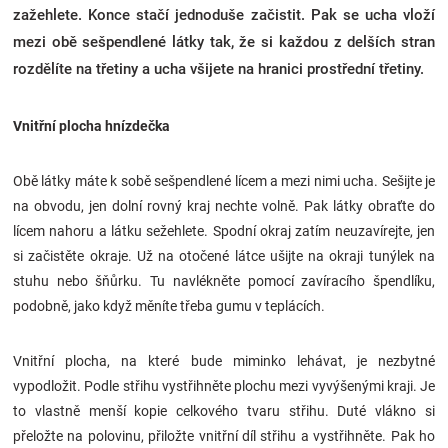
zažehlete. Konce stačí jednoduše začistit. Pak se ucha vloží
mezi obě sešpendlené látky tak, že si každou z delších stran
rozdělíte na třetiny a ucha všijete na hranici prostřední třetiny.
Vnitřní plocha hnízdečka
Obě látky máte k sobě sešpendlené lícem a mezi nimi ucha. Sešijte je
na obvodu, jen dolní rovný kraj nechte volně. Pak látky obraťte do
lícem nahoru a látku sežehlete. Spodní okraj zatím neuzavírejte, jen
si začistěte okraje. Už na otočené látce ušijte na okraji tunýlek na
stuhu nebo šňůrku. Tu navlékněte pomocí zavíracího špendlíku,
podobně, jako když měníte třeba gumu v teplácích.
Vnitřní plocha, na které bude miminko lehávat, je nezbytné
vypodložit. Podle střihu vystřihněte plochu mezi vyvýšenými kraji. Je
to vlastně menší kopie celkového tvaru střihu. Duté vlákno si
přeložte na polovinu, přiložte vnitřní díl střihu a vystřihněte. Pak ho