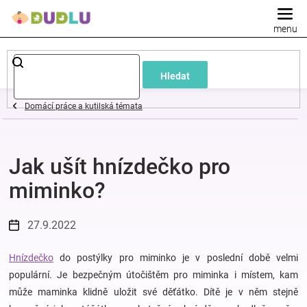
Přejít
na
obsah
Dětské
Hledat
a
Domácí práce a kutilská témata
kojenecké
Jak ušít hnízdečko pro
oblečení
miminko?
Pokojíček
27.9.2022
a
Hnízdečko
do postýlky pro miminko je v poslední době velmi
kojenecká
populární. Je bezpečným útočištěm pro miminka i místem, kam
může maminka klidně uložit své děťátko. Dítě je v něm stejně
výbava