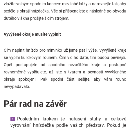
vložíte volným spodním koncem mezi obě látky a narovnejte tak, aby
sedělo s okraji hnízdečka. Vše si přišpendlete a následně po obvodu
dutého vlákna prošijte šicím strojem.
Vyvýšené okraje musíte vyplnit
Čím naplnit hnízdo pro miminko už jsme psali výše. Vyvýšené kraje
se vyplní kuličkovým rounem. Čím víc ho dáte, tím budou pevnější.
Opět postupujete od spodního nezašitého kraje a postupně
rovnoměrně vyplňujete, až jste s tvarem a pevností vyvýšeného
okraje spokojeni. Pak spodní část sešijte, aby vám rouno
nevypadávalo.
Pár rad na závěr
Posledním krokem je nařasení stuhy a celkové
vyrovnání hnízdečka podle vašich představ. Pokud je