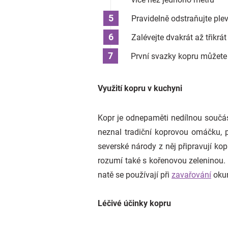
Pravidelně odstraňujte ple
Zalévejte dvakrát až třikrá
První svazky kopru můžete s
Využití kopru v kuchyni
Kopr je odnepaměti nedílnou součást
neznal tradiční koprovou omáčku, p
severské národy z něj připravují 
rozumí také s kořenovou zeleninou. 
natě se používají při
zavařování
okur
Léčivé účinky kopru