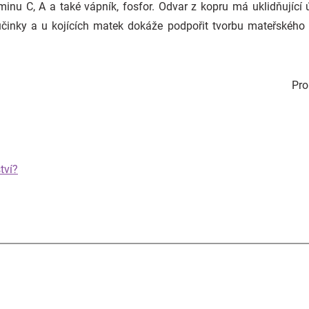
nu C, A a také vápník, fosfor. Odvar z kopru má uklidňující 
inky a u kojících matek dokáže podpořit tvorbu mateřského ml
Pr
tví?