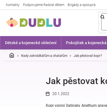
Přejít
Kontakty
Podporujeme Radost dětem
Brigády a spolupráce
Nej
na
obsah
Dětské a kojenecké oblečení
Pokojíček a kojenecká
Domů
Rady zahrádkářům a chatařům
Jak pěstovat kopr?
Jak pěstovat k
20.1.2022
Kopr vonný (latinsky Anethum graveo