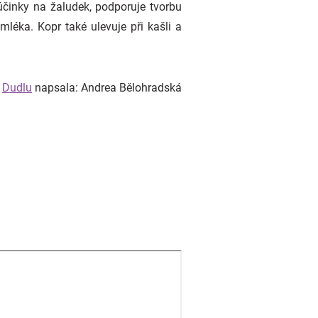
účinky na žaludek, podporuje tvorbu
éka. Kopr také ulevuje při kašli a
o
Dudlu
napsala: Andrea Bělohradská