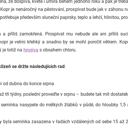
ená, že dospívá, kvete i umírá během jednoho roku a pak je třeb
a. Kopr je nenáročný na pěstování, prospívat bude jak v záhonu n
 potřebuje především sluneční paprsky, teplo a lehčí, hlinitou, 
a příliš zamokřená. Prospívat mu nebude ale ani příliš suc
 kopr je velmi křehký a snadno by se mohl poničit větrem. Kop
 je totiž na
hnojiva
s obsahem chloru.
izeň se držte následujících rad
:
bí od dubna do konce srpna
ž tři týdny, poslední proveďte v srpnu – budete tak mít dostatek
 semínka nasypete do mělkých žlábků v půdě, do hloubky 1,5 
aby byla semínka zasazena v řadách vzdálených od sebe 15 až 