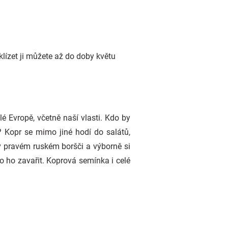
klízet ji můžete až do doby květu
é Evropě, včetně naší vlasti. Kdo by
? Kopr se mimo jiné hodí do salátů,
 pravém ruském boršči a výborně si
o ho zavařit. Koprová semínka i celé