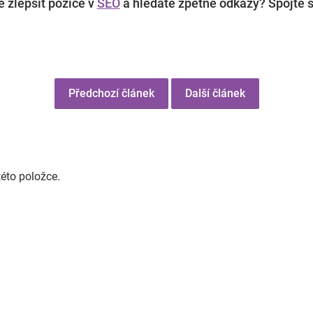
 zlepšit pozice v
SEO
a hledáte zpětné odkazy? Spojte s
Předchozí článek
Další článek
této položce.