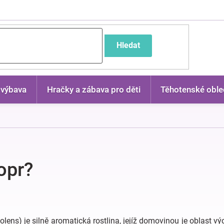
častější dotazy
Hledat
 výbava
Hračky a zábava pro děti
Těhotenské oble
opr?
lens) je silně aromatická rostlina, jejíž domovinou je oblast v