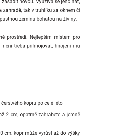
a zasadit novou. Využívá se jeho nať,
a zahradě, tak v truhlíku za oknem či
propustnou zeminu bohatou na živiny.
hé prostředí. Nejlepším místem pro
r není třeba přihnojovat, hnojení mu
 čerstvého kopru po celé léto
až 2 cm, opatrně zahrabete a jemně
20 cm, kopr může vyrůst až do výšky