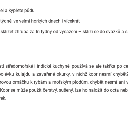
vel a kypřete půdu
t týdně, ve velmi horkých dnech i vícekrát
klízet zhruba za tři týdny od vysazení – sklízí se do svazků a s
í středomořské i indické kuchyně, používá se ale takřka po cel
olévku kulajdu a zavařené okurky, v nichž kopr nesmí chybět
koprovou omáčku k rybám a mořským plodům, chybět nesmí ani v
Kopr se může použít čerstvý, sušený, lze ho naložit do octa neb
ek.