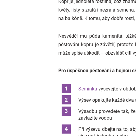
Kopr je jednoletá rostlina, což znam
květy, listy s zralá i nezralá semen
na balkóně. K tomu, aby dobře rostl,
Nesvědčí mu půda kamenitá, těžká 
pěstování kopru je závětří, protože
může spíše uškodit – obzvlášť citlivý
Pro úspěšnou pěstování a hojnou skl
Semínka
vysévejte v obdo
Výsev opakujte každé dva a
Výsadbu provedete tak, že
zavlažíte vodou
Při výsevu dbejte na to, 
více než jednoho metru