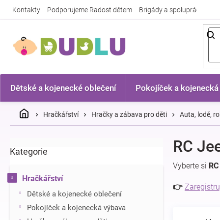
Přejít
Kontakty
Podporujeme Radost dětem
Brigády a spolupráce
Nej
na
obsah
Dětské a kojenecké oblečení
Pokojíček a kojenecká
Domů
Hračkářství
Hračky a zábava pro děti
Auta, lodě, ro
P
RC Je
Kategorie
Přeskočit
o
kategorie
s
Vyberte si
RC
t
Hračkářství
r
👉
Zaregistru
Dětské a kojenecké oblečení
a
n
Pokojíček a kojenecká výbava
n