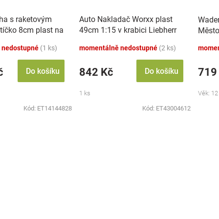
áha s raketovým
Auto Nakladač Worxx plast
Wader
tíčko 8cm plast na
49cm 1:15 v krabici Liebherr
Měst
zvukem se světlem
L538
 nedostupné
(1 ks)
momentálně nedostupné
(2 ks)
momen
č
842 Kč
719
Do košíku
Do košíku
1 ks
Věk: 12
Kód:
ET14144828
Kód:
ET43004612