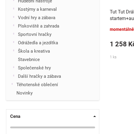
k
Hudební nástroje
t
Kostýmy a karneval
Tut Tut Dr
ů
Vodní hry a zábava
startem+au
baterie se 
Pískoviště a zahrada
momentálně
v
Sportovní hračky
Odrážedla a jezdítka
1 258 K
Škola a kreativa
1 ks
Stavebnice
Společenské hry
Další hračky a zábava
Těhotenské oblečení
Novinky
Cena