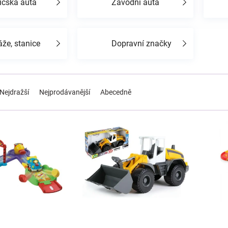
ičská auta
Závodní auta
že, stanice
Dopravní značky
Nejdražší
Nejprodávanější
Abecedně