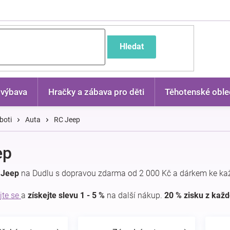
častější dotazy
Hledat
 výbava
Hračky a zábava pro děti
Těhotenské oble
boti
Auta
RC Jeep
ep
 Jeep
na Dudlu s dopravou zdarma od 2 000 Kč a dárkem ke ka
jte se
a
získejte slevu 1 - 5 %
na další nákup.
20 % zisku z kaž