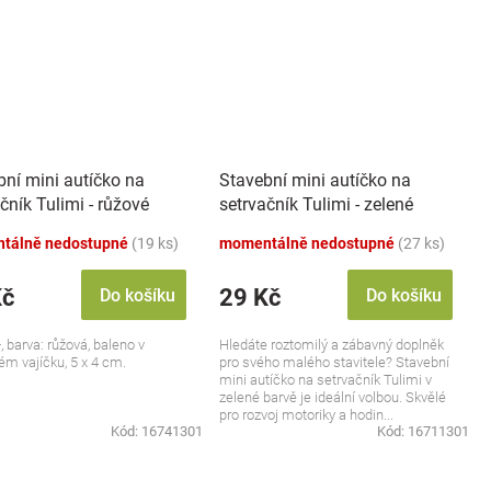
bní mini autíčko na
Stavební mini autíčko na
čník Tulimi - růžové
setrvačník Tulimi - zelené
tálně nedostupné
(19 ks)
momentálně nedostupné
(27 ks)
Kč
29 Kč
Do košíku
Do košíku
, barva: růžová, baleno v
Hledáte roztomilý a zábavný doplněk
ém vajíčku, 5 x 4 cm.
pro svého malého stavitele? Stavební
mini autíčko na setrvačník Tulimi v
zelené barvě je ideální volbou. Skvělé
pro rozvoj motoriky a hodin...
Kód:
16741301
Kód:
16711301