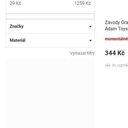
29
Kč
1259
Kč
Závody Gran
Značky
Adam Toys
momentálně
Materiál
344 Kč
Vymazat filtry
věk: 3+, rozmě