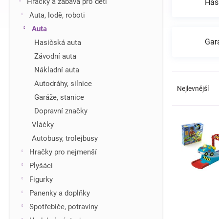
Hračky a zábava pro děti
Has
í
Auta, lodě, roboti
p
Auta
a
n
Gará
Hasičská auta
e
Závodní auta
l
Nákladní auta
Ř
Autodráhy, silnice
a
Nejlevnější
z
Garáže, stanice
e
Dopravní značky
V
n
ý
Vláčky
í
p
Autobusy, trolejbusy
p
i
r
Hračky pro nejmenší
s
o
Plyšáci
p
d
r
Figurky
u
o
Panenky a doplňky
k
d
t
Spotřebiče, potraviny
u
ů