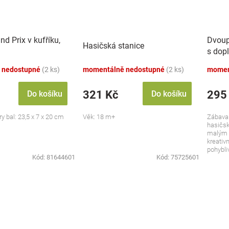
d Prix v kufříku,
Dvoup
Hasičská stanice
s dopl
 nedostupné
(2 ks)
momentálně nedostupné
(2 ks)
momen
321 Kč
295
Do košíku
Do košíku
ry bal: 23,5 x 7 x 20 cm
Věk: 18 m+
Zábava
hasičsk
malým 
kreativn
pohybliv
Kód:
81644601
Kód:
75725601
že...