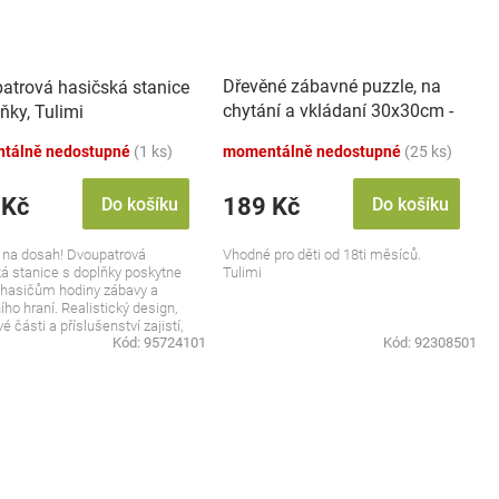
Dřevěné zábavné puzzle, na
atrová hasičská stanice
chytání a vkládaní 30x30cm -
ňky, Tulimi
doprava
tálně nedostupné
(1 ks)
momentálně nedostupné
(25 ks)
 Kč
189 Kč
Do košíku
Do košíku
 na dosah! Dvoupatrová
Vhodné pro děti od 18ti měsíců.
á stanice s doplňky poskytne
Tulimi
hasičům hodiny zábavy a
ího hraní. Realistický design,
é části a příslušenství zajistí,
Kód:
95724101
Kód:
92308501