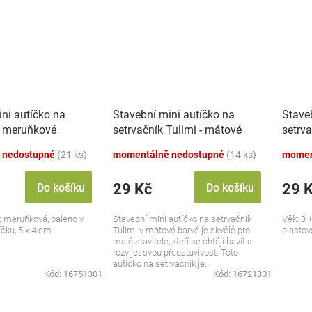
ni autíčko na
Stavební mini autíčko na
Stave
- meruňkové
setrvačník Tulimi - mátové
setrva
 nedostupné
(21 ks)
momentálně nedostupné
(14 ks)
momen
29 Kč
29 
Do košíku
Do košíku
a: meruňková, baleno v
Stavební mini autíčko na setrvačník
Věk: 3 +
čku, 5 x 4 cm.
Tulimi v mátové barvě je skvělé pro
plastov
malé stavitele, kteří se chtějí bavit a
rozvíjet svou představivost. Toto
autíčko na setrvačník je...
Kód:
16751301
Kód:
16721301