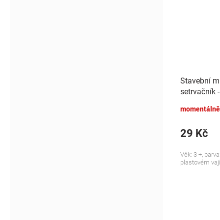
Stavební mi
setrvačník 
momentálně
29 Kč
Věk: 3 +, barv
plastovém vají