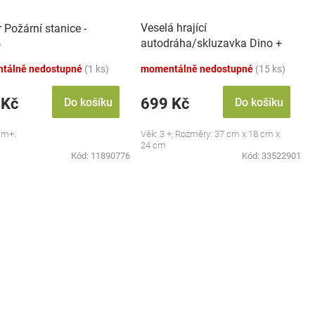
Veselá hrající
 Požární stanice -
autodráha/skluzavka Dino +
o
6 autíček, oranžová
tálně nedostupné
(1 ks)
momentálně nedostupné
(15 ks)
 Kč
699 Kč
Do košíku
Do košíku
 m+.
Věk: 3 +, Rozměry: 37 cm x 18 cm x
24 cm
Kód:
11890776
Kód:
33522901