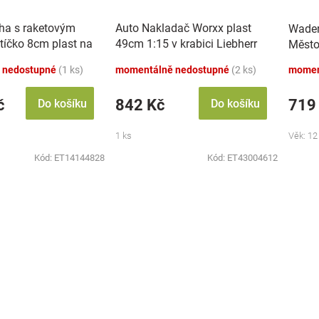
áha s raketovým
Auto Nakladač Worxx plast
Wader
tíčko 8cm plast na
49cm 1:15 v krabici Liebherr
Měst
zvukem se světlem
L538
 nedostupné
(1 ks)
momentálně nedostupné
(2 ks)
momen
č
842 Kč
719
Do košíku
Do košíku
1 ks
Věk: 12
Kód:
ET14144828
Kód:
ET43004612