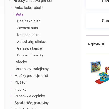
Hračky a zábava pro děti
Has
í
Auta, lodě, roboti
p
Auta
a
n
Gará
Hasičská auta
e
Závodní auta
l
Nákladní auta
Ř
Autodráhy, silnice
a
Nejlevnější
z
Garáže, stanice
e
Dopravní značky
V
n
ý
Vláčky
í
p
Autobusy, trolejbusy
p
i
r
Hračky pro nejmenší
s
o
Plyšáci
p
d
r
Figurky
u
o
Panenky a doplňky
k
d
t
Spotřebiče, potraviny
u
ů