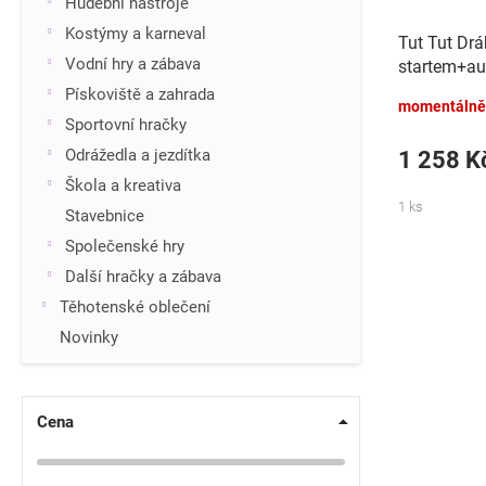
k
Hudební nástroje
t
Kostýmy a karneval
Tut Tut Dr
ů
Vodní hry a zábava
startem+au
baterie se 
Pískoviště a zahrada
momentálně
v
Sportovní hračky
Odrážedla a jezdítka
1 258 K
Škola a kreativa
1 ks
Stavebnice
Společenské hry
Další hračky a zábava
Těhotenské oblečení
Novinky
Cena