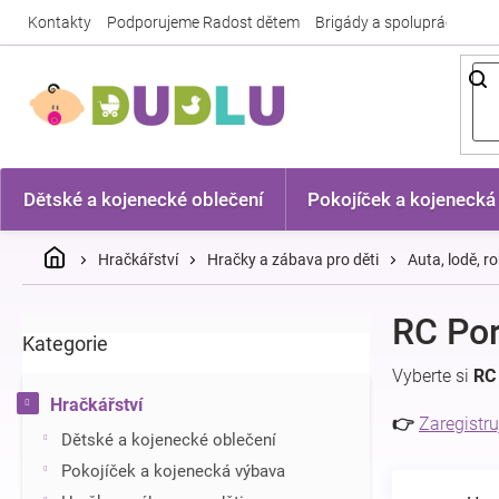
Přejít
Kontakty
Podporujeme Radost dětem
Brigády a spolupráce
Nej
na
obsah
Dětské a kojenecké oblečení
Pokojíček a kojenecká
Domů
Hračkářství
Hračky a zábava pro děti
Auta, lodě, ro
P
RC Po
Kategorie
Přeskočit
o
kategorie
s
Vyberte si
RC
t
Hračkářství
r
👉
Zaregistru
Dětské a kojenecké oblečení
a
n
Pokojíček a kojenecká výbava
n