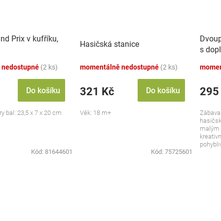
d Prix v kufříku,
Dvoup
Hasičská stanice
s dopl
 nedostupné
(2 ks)
momentálně nedostupné
(2 ks)
momen
321 Kč
295
Do košíku
Do košíku
ry bal: 23,5 x 7 x 20 cm
Věk: 18 m+
Zábava
hasičsk
malým 
kreativn
pohybliv
Kód:
81644601
Kód:
75725601
že...