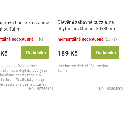
Dřevěné zábavné puzzle, na
atrová hasičská stanice
chytání a vkládaní 30x30cm -
ňky, Tulimi
doprava
tálně nedostupné
(1 ks)
momentálně nedostupné
(25 ks)
 Kč
189 Kč
Do košíku
Do košíku
 na dosah! Dvoupatrová
Vhodné pro děti od 18ti měsíců.
á stanice s doplňky poskytne
Tulimi
hasičům hodiny zábavy a
ího hraní. Realistický design,
é části a příslušenství zajistí,
Kód:
95724101
Kód:
92308501