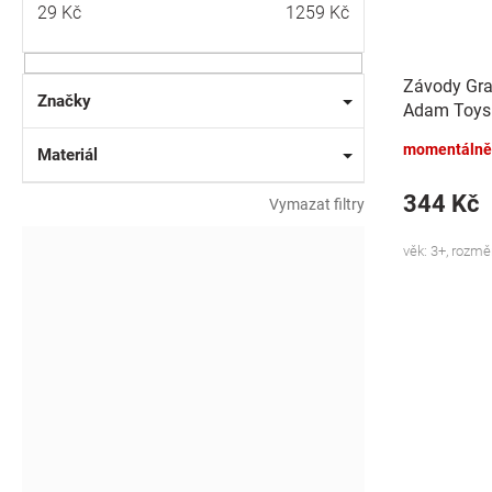
29
Kč
1259
Kč
Závody Gran
Značky
Adam Toys
momentálně
Materiál
344 Kč
Vymazat filtry
věk: 3+, rozmě