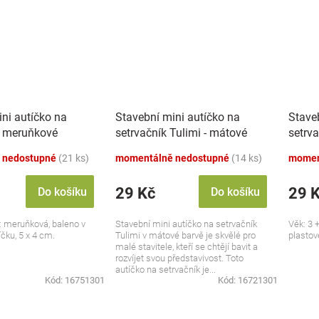
ni autíčko na
Stavební mini autíčko na
Stave
- meruňkové
setrvačník Tulimi - mátové
setrva
 nedostupné
(21 ks)
momentálně nedostupné
(14 ks)
momen
29 Kč
29 
Do košíku
Do košíku
a: meruňková, baleno v
Stavební mini autíčko na setrvačník
Věk: 3 +
čku, 5 x 4 cm.
Tulimi v mátové barvě je skvělé pro
plastov
malé stavitele, kteří se chtějí bavit a
rozvíjet svou představivost. Toto
autíčko na setrvačník je...
Kód:
16751301
Kód:
16721301