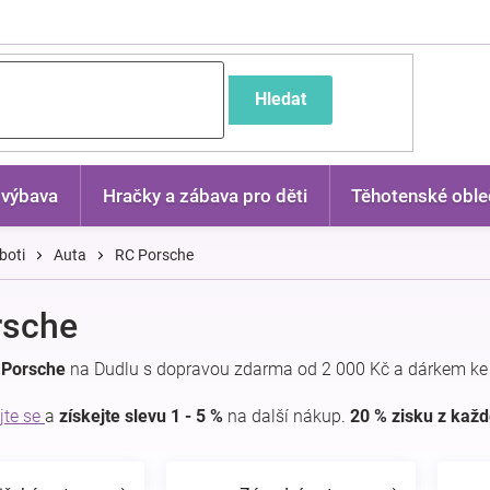
častější dotazy
Hledat
 výbava
Hračky a zábava pro děti
Těhotenské oble
boti
Auta
RC Porsche
rsche
 Porsche
na Dudlu s dopravou zdarma od 2 000 Kč a dárkem ke
jte se
a
získejte slevu 1 - 5 %
na další nákup.
20 % zisku z kaž