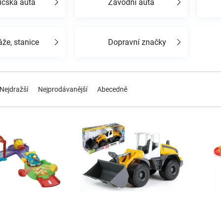
ičská auta
Závodní auta
že, stanice
Dopravní značky
Nejdražší
Nejprodávanější
Abecedně