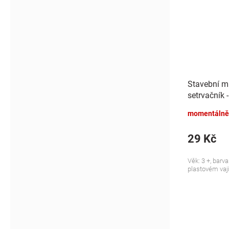
Stavební mi
setrvačník 
momentálně
29 Kč
Věk: 3 +, barv
plastovém vají