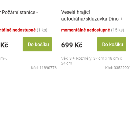
Veselá hrající
 Požární stanice -
autodráha/skluzavka Dino +
o
6 autíček, oranžová
tálně nedostupné
(1 ks)
momentálně nedostupné
(15 ks)
 Kč
699 Kč
Do košíku
Do košíku
 m+.
Věk: 3 +, Rozměry: 37 cm x 18 cm x
24 cm
Kód:
11890776
Kód:
33522901