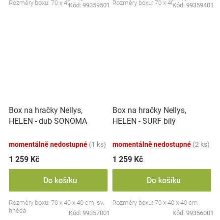
Rozměry boxu: 70 x 40 x 40 cm.
Rozměry boxu: 70 x 40 x 40 cm.
Kód:
99359501
Kód:
99359401
Box na hračky Nellys,
Box na hračky Nellys,
HELEN - dub SONOMA
HELEN - SURF bílý
momentálně nedostupné
(1 ks)
momentálně nedostupné
(2 ks)
1 259 Kč
1 259 Kč
Do košíku
Do košíku
Rozměry boxu: 70 x 40 x 40 cm, sv.
Rozměry boxu: 70 x 40 x 40 cm
hnědá
Kód:
99357001
Kód:
99356001