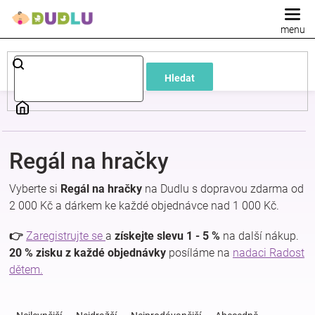
Přejít
na
obsah
Dětské
Hledat
a
kojenecké
Regál na hračky
oblečení
Vyberte si
Regál na hračky
na Dudlu s dopravou zdarma od
Pokojíček
2 000 Kč a dárkem ke každé objednávce nad 1 000 Kč.
👉
Zaregistrujte se
a
získejte slevu 1 - 5 %
na další nákup.
a
20 % zisku z každé objednávky
posíláme na
nadaci Radost
dětem.
kojenecká
Ř
a
výbava