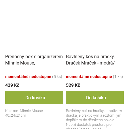
Přenosný box s organizérem
Bavlněný koš na hračky,
Minnie Mouse,
Dráček Mráček - modrá/
transparentní/pudrově
šedá
růžová
momentálně nedostupné
(5 ks)
momentálně nedostupné
(1 ks)
439 Kč
529 Kč
Do košíku
Do košíku
Kolekce: Minnie Mouse -
Bavlněný koš na hračky s motivem
40x24x21cm
dráčka je praktickým a roztomilým
doplňkem do dětského pokoje.
Nabízí dostatek prostoru pro