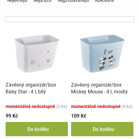
Nejlevnější
Nejdražší
Nejprodávanější
Abecedně
z
e
Hračky
n
í
a
V
p
ý
r
p
o
zábava
i
d
s
u
pro
p
k
r
t
děti
o
ů
Závěsný organizér/box
Závěsný organizér/box
d
Baby Star - 4 l, bílý
Mickey Mouse - 4 l, modrý
u
Těhotenské
k
momentálně nedostupné
(2 ks)
momentálně nedostupné
(9 ks)
t
oblečení
ů
99 Kč
109 Kč
Do košíku
Do košíku
Novinky