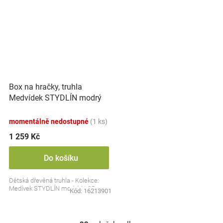
Box na hračky, truhla
Medvídek STYDLÍN modrý
momentálně nedostupné
(1 ks)
1 259 Kč
Do košíku
Dětská dřevěná truhla - Kolekce:
Medívek STYDLÍN modrý, N-05
Kód:
16213901