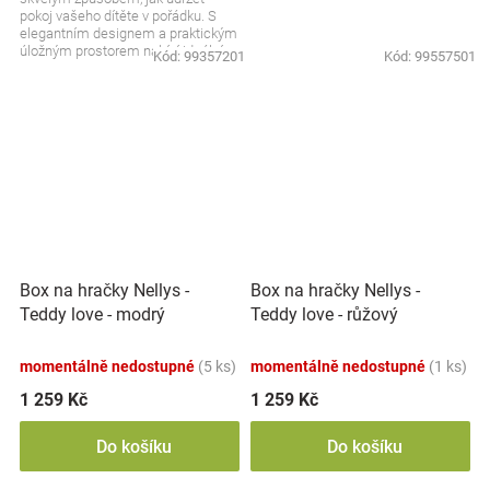
pokoj vašeho dítěte v pořádku. S
elegantním designem a praktickým
úložným prostorem nabízí ideální
Kód:
99357201
Kód:
99557501
místo pro...
Box na hračky Nellys -
Box na hračky Nellys -
Teddy love - modrý
Teddy love - růžový
momentálně nedostupné
(5 ks)
momentálně nedostupné
(1 ks)
1 259 Kč
1 259 Kč
Do košíku
Do košíku