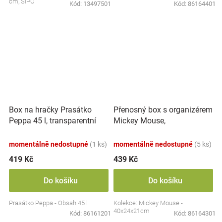
cm, SIPO
Kód:
13497501
Kód:
86164401
Přenosný box s organizérem
Box na hračky Prasátko
Mickey Mouse,
Peppa 45 l, transparentní
transparentní/modrá
momentálně nedostupné
(1 ks)
momentálně nedostupné
(5 ks)
419 Kč
439 Kč
Do košíku
Do košíku
Prasátko Peppa - Obsah 45 l
Kolekce: Mickey Mouse -
40x24x21cm
Kód:
86161201
Kód:
86164301