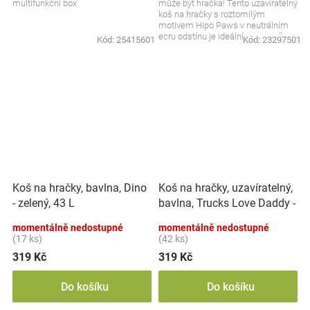
multifunkční box
může být hračka! Tento uzavíratelný
koš na hračky s roztomilým
motivem Hipo Paws v neutrálním
ecru odstínu je ideální pomocník
Kód:
25415601
Kód:
23297501
pro rychlé a...
Koš na hračky, uzavíratelný,
Koš na hračky, bavlna, Dino
bavlna, Trucks Love Daddy -
- zelený, 43 L
bílý, 43 L
momentálně nedostupné
momentálně nedostupné
(17 ks)
(42 ks)
319 Kč
319 Kč
Do košíku
Do košíku