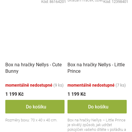
ukládání hraček, oblečení nebo
Kód:
86164201
Kód:
12398401
jiných drobností....
Box na hračky Nellys - Cute
Box na hračky Nellys - Little
Bunny
Prince
momentálně nedostupné
(9 ks)
momentálně nedostupné
(7 ks)
1 199 Kč
1 199 Kč
Do košíku
Do košíku
Rozměry boxu: 70 x 40 x 40 cm.
Box na hračky Nellys – Little Prince
je skvělý způsob, jak udržet
pokojíček vašeho dítěte v pořádku a