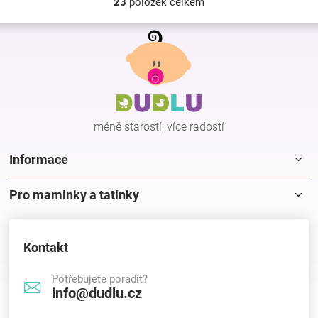
23
položek celkem
O
v
Z
l
á
á
p
d
a
a
c
t
í
í
p
méně starostí, více radostí
r
v
k
Informace
y
v
Pro maminky a tatínky
ý
p
i
s
Kontakt
u
Potřebujete poradit?
info@dudlu.cz