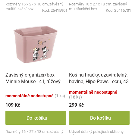
Rozměry 16 x 27 x 18 cm, závěsný
Rozměry 16 x 27 x 18 cm, závěsný
Značky
multifunkční box
multifunkční box
Kód:
25415901
Kód:
25415701
Blog
Hračkářství
Přihlášení
Koš na hračky, uzavíratelný,
Závěsný organizér/box
bavlna, Hipo Paws - ecru, 43
Minnie Mouse - 4 l, růžový
L
momentálně nedostupné
momentálně nedostupné
(1 ks)
(18 ks)
109 Kč
299 Kč
Do košíku
Do košíku
Rozměry 16 x 27 x 18 cm, závěsný
Udržet dětský pokojíček uklizený