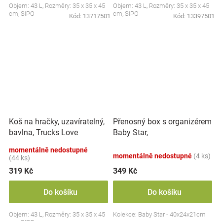
Objem: 43 L, Rozměry: 35 x 35 x 45
Objem: 43 L, Rozměry: 35 x 35 x 45
cm, SIPO
cm, SIPO
Kód:
13717501
Kód:
13397501
Koš na hračky, uzavíratelný,
Přenosný box s organizérem
bavlna, Trucks Love
Baby Star,
Mommy - bílý, 43 L
transparentní/bílá
momentálně nedostupné
momentálně nedostupné
(4 ks)
(44 ks)
319 Kč
349 Kč
Do košíku
Do košíku
Objem: 43 L, Rozměry: 35 x 35 x 45
Kolekce: Baby Star - 40x24x21cm