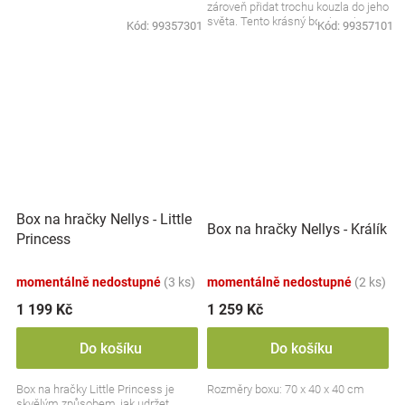
zároveň přidat trochu kouzla do jeho
světa. Tento krásný box je nejen...
Kód:
99357301
Kód:
99357101
Box na hračky Nellys - Little
Box na hračky Nellys - Králík
Princess
momentálně nedostupné
(3 ks)
momentálně nedostupné
(2 ks)
1 199 Kč
1 259 Kč
Do košíku
Do košíku
Box na hračky Little Princess je
Rozměry boxu: 70 x 40 x 40 cm
skvělým způsobem, jak udržet