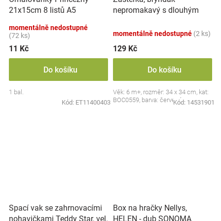
nepromakavý s dlouhým
21x15cm 8 listů A5
rukávem, Jahůdka, červený
momentálně nedostupné
momentálně nedostupné
(2 ks)
(72 ks)
11 Kč
129 Kč
Do košíku
Do košíku
1 bal.
Věk: 6 m+, rozměr: 34 x 34 cm, kat:
BOC0559, barva: červená
Kód:
ET11400403
Kód:
14531901
Spací vak se zahrnovacími
Box na hračky Nellys,
nohavičkami Teddy Star, vel.
HELEN - dub SONOMA