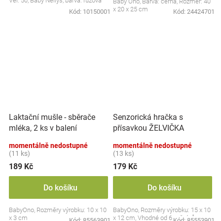
Vel. 50, Baby Nellys, barva: růžová
Baby Ono, Barva: černá, Rozměr: 40
x 20 x 25 cm
Kód:
10150001
Kód:
24424701
Laktační mušle - sběrače
Senzorická hračka s
mléka, 2 ks v balení
přísavkou ŽELVIČKA
momentálně nedostupné
momentálně nedostupné
(11 ks)
(13 ks)
189 Kč
179 Kč
Do košíku
Do košíku
BabyOno, Rozměry výrobku: 10 x 10
BabyOno, Rozměry výrobku: 15 x 10
x 3 cm
x 12 cm, Vhodné od 6 měsíců
Kód:
85563901
Kód:
85553901