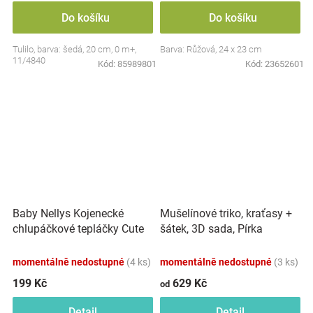
Do košíku
Do košíku
Tulilo, barva: šedá, 20 cm, 0 m+,
Barva: Růžová, 24 x 23 cm
11/4840
Kód:
85989801
Kód:
23652601
Baby Nellys Kojenecké
Mušelínové triko, kraťasy +
chlupáčkové tepláčky Cute
šátek, 3D sada, Pírka
Bunny - modré
Z&amp;Z, bílá/smetana
momentálně nedostupné
(4 ks)
momentálně nedostupné
(3 ks)
199 Kč
629 Kč
od
Detail
Detail