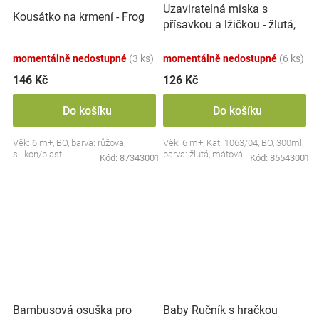
Uzaviratelná miska s
Kousátko na krmení - Frog
přísavkou a lžičkou - žlutá,
mátová
momentálně nedostupné
(3 ks)
momentálně nedostupné
(6 ks)
146 Kč
126 Kč
Do košíku
Do košíku
Věk: 6 m+, BO, barva: růžová,
Věk: 6 m+, Kat. 1063/04, BO, 300ml,
silikon/plast
barva: žlutá, mátová
Kód:
87343001
Kód:
85543001
Bambusová osuška pro
Baby Ručník s hračkou