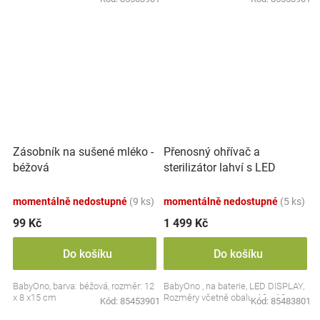
Přenosný ohřívač a
Zásobník na sušené mléko -
sterilizátor lahví s LED
béžová
displejem, bílý
momentálně nedostupné
(9 ks)
momentálně nedostupné
(5 ks)
99 Kč
1 499 Kč
Do košíku
Do košíku
BabyOno, barva: béžová, rozměr: 12
BabyOno , na baterie, LED DISPLAY,
x 8 x15 cm
Rozměry včetně obalu: 19 x 13 cm.
Kód:
85453901
Kód:
85483801