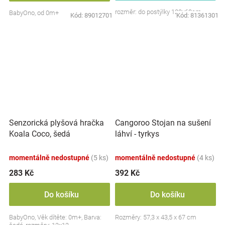
rozměr: do postýlky 120x60cm
BabyOno, od 0m+
Kód:
89012701
Kód:
81361301
Senzorická plyšová hračka
Cangoroo Stojan na sušení
Koala Coco, šedá
láhví - tyrkys
momentálně nedostupné
(5 ks)
momentálně nedostupné
(4 ks)
283 Kč
392 Kč
Do košíku
Do košíku
BabyOno, Věk dítěte: 0m+, Barva:
Rozměry: 57,3 x 43,5 x 67 cm