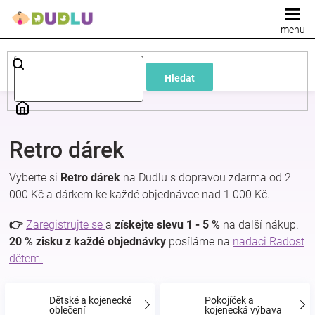
Přejít
na
obsah
Dětské
Hledat
a
kojenecké
Retro dárek
oblečení
Vyberte si
Retro dárek
na Dudlu s dopravou zdarma od 2
000 Kč a dárkem ke každé objednávce nad 1 000 Kč.
Pokojíček
👉
Zaregistrujte se
a
získejte slevu 1 - 5 %
na další nákup.
a
20 % zisku z každé objednávky
posíláme na
nadaci Radost
dětem.
kojenecká
Dětské a kojenecké
Pokojíček a
oblečení
kojenecká výbava
výbava