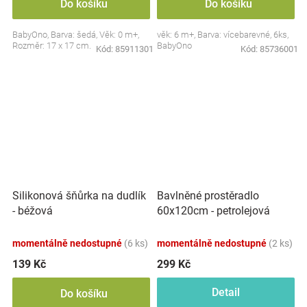
Do košíku
Do košíku
BabyOno, Barva: šedá, Věk: 0 m+,
věk: 6 m+, Barva: vícebarevné, 6ks,
Rozměr: 17 x 17 cm.
BabyOno
Kód:
85911301
Kód:
85736001
Silikonová šňůrka na dudlík
Bavlněné prostěradlo
- béžová
60x120cm - petrolejová
momentálně nedostupné
(6 ks)
momentálně nedostupné
(2 ks)
139 Kč
299 Kč
Detail
Do košíku