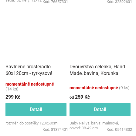
šedá, rozměry: 12x12 cm.
Kód:
76657301
Kód:
32892601
Dvouvrstvá čelenka, Hand
Bavlněné prostěradlo
Made, bavlna, Korunka
60x120cm - tyrkysové
STAR - malinová, 80/98
momentálně nedostupné
momentálně nedostupné
(9 ks)
(14 ks)
299 Kč
259 Kč
od
Detail
Detail
rozměr: do postýlky 120x60cm
Baby Nellys, barva: malinová,
obvod: 38-42 cm
Kód:
81374401
Kód:
05414302