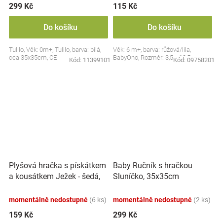
299 Kč
115 Kč
Do košíku
Do košíku
Tulilo, Věk: 0m+, Tulilo, barva: bílá,
Věk: 6 m+, barva: růžová/lila,
cca 35x35cm, CE
BabyOno, Rozměr: 3,5 x 10,5 cm
Kód:
11399101
Kód:
09758201
Plyšová hračka s pískátkem
Baby Ručník s hračkou
a kousátkem Ježek - šedá,
Sluníčko, 35x35cm
modrá
momentálně nedostupné
(6 ks)
momentálně nedostupné
(2 ks)
159 Kč
299 Kč