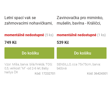
Letní spací vak se
Zavinovačka pro miminko,
zahrnovacími nohavičkami,
mušelín, bavlna - Králičci,
bavlna, Míša - bílý s
béžová
potiskem, M
momentálně nedostupné
(5 ks)
momentálně nedostupné
(1 ks)
749 Kč
539 Kč
Do košíku
Do košíku
Vzor: Míša, barva: bílá/hnědá, TOG:
SENSILLO, cca 75x75cm, barva:
0,5, velikost "M" -od 2-6 let, Baby
béžová
Nellys ČR
Kód:
17232701
Kód:
36424301