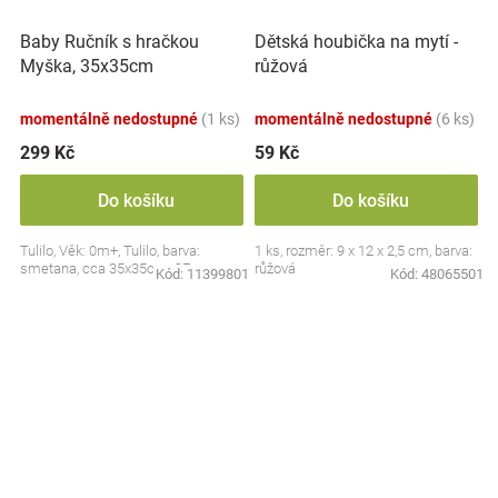
Baby Ručník s hračkou
Dětská houbička na mytí -
Myška, 35x35cm
růžová
momentálně nedostupné
(1 ks)
momentálně nedostupné
(6 ks)
299 Kč
59 Kč
Do košíku
Do košíku
Tulilo, Věk: 0m+, Tulilo, barva:
1 ks, rozměr: 9 x 12 x 2,5 cm, barva:
smetana, cca 35x35cm, CE
růžová
Kód:
11399801
Kód:
48065501