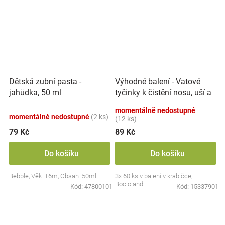
Výhodné balení - Vatové
Dětská zubní pasta -
tyčinky k čistění nosu, uší a
jahůdka, 50 ml
pupíku, 3x 60 ks
momentálně nedostupné
momentálně nedostupné
(2 ks)
(12 ks)
79 Kč
89 Kč
Do košíku
Do košíku
Bebble, Věk: +6m, Obsah: 50ml
3x 60 ks v balení v krabičce,
Bocioland
Kód:
47800101
Kód:
15337901