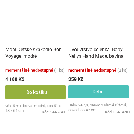
Dvouvrstvá čelenka, Baby
Moni Dětské skákadlo Bon
Nellys Hand Made, bavlna,
Voyage, modré
Korunka STAR - pudrově
růžová, 80/98
momentálně nedostupné
(1 ks)
momentálně nedostupné
(2 ks)
4 180 Kč
259 Kč
Detail
Do košíku
Baby Nellys, barva: pudrově růžová,,
věk: 6 m+, barva: modrá, cca 61 x
obvod: 38-42 cm
18 x 64 cm
Kód:
24467401
Kód:
05414701