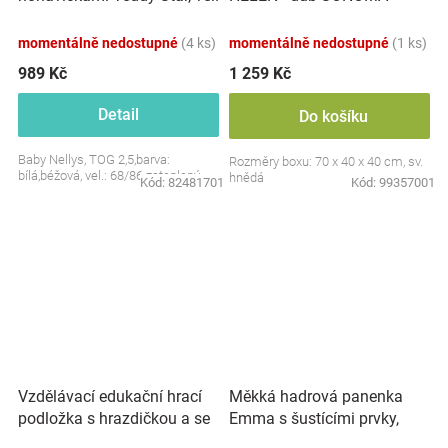
S, 68/86
momentálně nedostupné
(4 ks)
momentálně nedostupné
(1 ks)
989 Kč
1 259 Kč
Detail
Do košíku
Baby Nellys, TOG 2,5,barva:
Rozměry boxu: 70 x 40 x 40 cm, sv.
bílá,béžová, vel.: 68/86 zateplený
hnědá
Kód:
82481701
Kód:
99357001
Vzdělávací edukační hrací
Měkká hadrová panenka
podložka s hrazdičkou a se
Emma s šustícími prvky,
zvuky, Safari
modrá