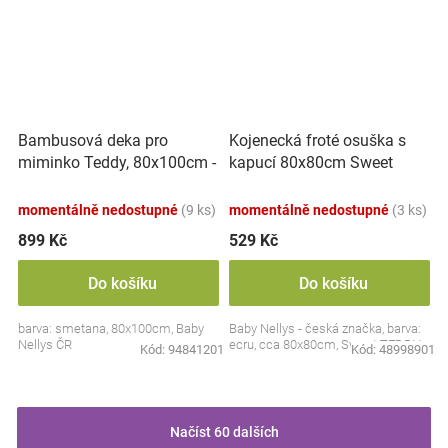
Bambusová deka pro
Kojenecká froté osuška s
miminko Teddy, 80x100cm -
kapucí 80x80cm Sweet
ecru. smetanová
dreams by TEDDY - ecru
momentálně nedostupné
(9 ks)
momentálně nedostupné
(3 ks)
899 Kč
529 Kč
Do košíku
Do košíku
barva: smetana, 80x100cm, Baby
Baby Nellys - česká značka, barva:
Nellys ČR
ecru, cca 80x80cm, Sweet TEDDY
Kód:
94841201
Kód:
48998901
Načíst 60 dalších