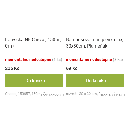
Lahvička NF Chicco, 150ml,
Bambusová mini plenka lux,
0m+
30x30cm, Plameňák
momentálně nedostupné
(1 ks)
momentálně nedostupné
(3 ks)
235 Kč
69 Kč
Do košíku
Do košíku
Chicco, 153657, 150ml, 0m+
rozměr: 30 x 30 cm, Bocioland
Kód:
14429301
Kód:
87115801