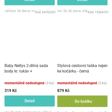
Velikost: 56, Barva: modrá
Vel. 56, 3D, barva: bílá/smetana
Kód:
64702201
Kód:
15564101
Baby Nellys 2-dílná sada
Stylová cestovní taška nejen
body kr. rukáv +
ke kočárku - černá
polodupačky, růžová - Baby
Little Star
momentálně nedostupné
(3 ks)
momentálně nedostupné
(3 ks)
319 Kč
879 Kč
Detail
Do košíku