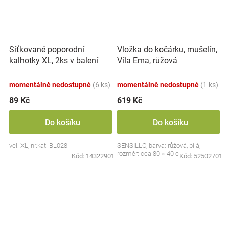
Síťkované poporodní
Vložka do kočárku, mušelín,
kalhotky XL, 2ks v balení
Víla Ema, růžová
momentálně nedostupné
(6 ks)
momentálně nedostupné
(1 ks)
89 Kč
619 Kč
Do košíku
Do košíku
vel. XL, nr.kat. BL028
SENSILLO, barva: růžová, bílá,
rozměr: cca 80 × 40 cm
Kód:
14322901
Kód:
52502701