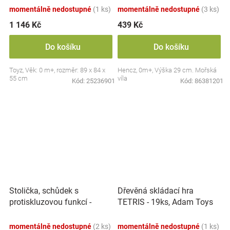
momentálně nedostupné
(1 ks)
momentálně nedostupné
(3 ks)
1 146 Kč
439 Kč
Do košíku
Do košíku
Toyz, Věk: 0 m+, rozměr: 89 x 84 x
Hencz, 0m+, Výška 29 cm. Mořská
55 cm
víla
Kód:
25236901
Kód:
86381201
Stolička, schůdek s
Dřevěná skládací hra
protiskluzovou funkcí -
TETRIS - 19ks, Adam Toys
Hippo - bílá
momentálně nedostupné
(2 ks)
momentálně nedostupné
(1 ks)