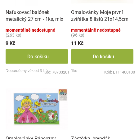
r
t
Značky
o
ů
Nafukovací balónek
Omalovánky Moje první
d
metalický 27 cm - 1ks, mix
zvířátka 8 listů 21x14,5cm
u
Blog
barev
MPZ
k
momentálně nedostupné
momentálně nedostupné
t
(263 ks)
(96 ks)
Hračkářství
ů
9 Kč
11 Kč
Přihlášení
Do košíku
Do košíku
Doporučený věk od 3 let
1ks
Kód:
78703201
Kód:
ET11400100
Zástěrka, bryndák
Omalovánky Princezny