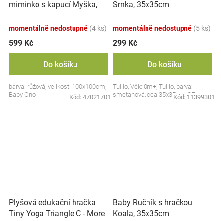
miminko s kapucí Myška,
Srnka, 35x35cm
100x100cm - růžová
momentálně nedostupné
(4 ks)
momentálně nedostupné
(5 ks)
599 Kč
299 Kč
Do košíku
Do košíku
barva: růžová, velikost: 100x100cm,
Tulilo, Věk: 0m+, Tulilo, barva:
Baby Ono
smetanová, cca 35x35cm, CE
Kód:
47021701
Kód:
11399301
Plyšová edukační hračka
Baby Ručník s hračkou
Tiny Yoga Triangle C - More
Koala, 35x35cm