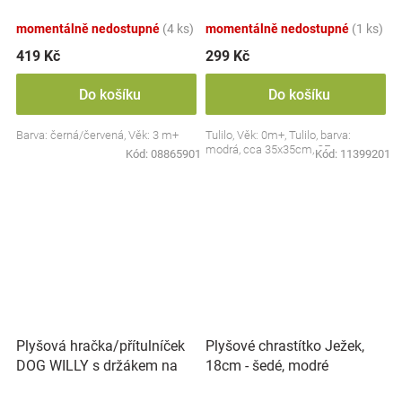
Collection - černá/červená,
BabyOno
momentálně nedostupné
(4 ks)
momentálně nedostupné
(1 ks)
419 Kč
299 Kč
Do košíku
Do košíku
Barva: černá/červená, Věk: 3 m+
Tulilo, Věk: 0m+, Tulilo, barva:
modrá, cca 35x35cm, CE
Kód:
08865901
Kód:
11399201
Plyšová hračka/přítulníček
Plyšové chrastítko Ježek,
DOG WILLY s držákem na
18cm - šedé, modré
dudlík BabyOno, béžový