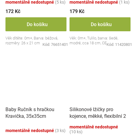
momentálně nedostupné
(5 ks)
momentálně nedostupné
(1 ks)
172 Kč
179 Kč
Do košíku
Do košíku
Věk dítěte: 0m+, Barva: béžová,
Věk: 0m+, Tulilo, barva: šedé,
rozměry: 26 x 21 cm
modré, cca 18 cm, CE
Kód:
76651401
Kód:
11420801
Silikonové lžičky pro
Baby Ručník s hračkou
kojence, měkké, flexibilní 2
Kravička, 35x35cm
ks, růžová/lila
momentálně nedostupné
momentálně nedostupné
(3 ks)
(10 ks)