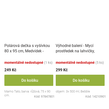
Polárová dečka s vyšívkou
Výhodné balení - Mycí
80 x 95 cm, Medvídek -
prostředek na lahvičky,
růžový
savičky a hračky - 3x 500 ml
momentálně nedostupné
(1 ks)
momentálně nedostupné
(5 ks)
249 Kč
299 Kč
Do košíku
Do košíku
Mamo Tato, barva: růžová, 75 x 90
objem: 3x 500 ml, Bebble
cm.
Kód:
97847801
Kód:
14210901