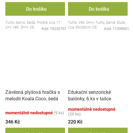
Do košíku
Do košíku
Tulilo, barva: šedá, modrá, cca 17
Tulilo, Věk: 0m+, Tulilo, barva: žlutá,
cm, Věk: 0m+, CE
cca 35x35cm, CE
Kód:
19232701
Kód:
11399001
Závěsná plyšová hračka s
Edukační senzorické
melodií Koala Coco, šedá
balónky, 6 ks v tašce
momentálně nedostupné
momentálně nedostupné
(9 ks)
(20 ks)
346 Kč
220 Kč