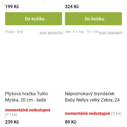
199 Kč
324 Kč
Do košíku
Do košíku
Hippo - bílá
Věk: 3 +, roz. 19 x 19cm
Kód:
86950701
Kód:
92608601
Nepromokavý bryndáček
Plyšová hračka Tulilo
Baby Nellys velký Zebra, 24
Myška, 20 cm - šedá
x 23 cm - růžová
momentálně nedostupné
momentálně nedostupné
(3 ks)
(17 ks)
239 Kč
89 Kč