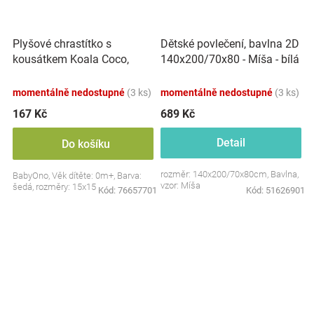
Plyšové chrastítko s
Dětské povlečení, bavlna 2D
kousátkem Koala Coco,
140x200/70x80 - Míša - bílá
šedá
s potiskem
momentálně nedostupné
(3 ks)
momentálně nedostupné
(3 ks)
167 Kč
689 Kč
Detail
Do košíku
rozměr: 140x200/70x80cm, Bavlna,
BabyOno, Věk dítěte: 0m+, Barva:
vzor: Míša
šedá, rozměry: 15x15 cm.
Kód:
76657701
Kód:
51626901