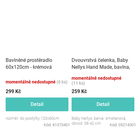
Dvouvrstvá čelenka, Baby
Bavlněné prostěradlo
Nellys Hand Made, bavlna,
60x120cm - krémová
Korunka STAR - smetanová,
momentálně nedostupné
80/98
momentálně nedostupné
(6 ks)
(11 ks)
299 Kč
259 Kč
Detail
Detail
rozměr: do postýlky 120x60cm
Baby Nellys, barva: smetanová,
obvod: 38-42 cm
Kód:
81373401
Kód:
05214301