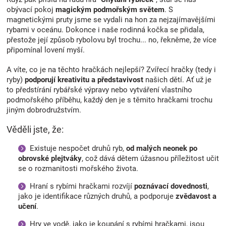
obývací pokoj
magickým podmořským světem
. S
magnetickými pruty jsme se vydali na hon za nejzajímavějšími
rybami v oceánu. Dokonce i naše rodinná kočka se přidala,
přestože její způsob rybolovu byl trochu... no, řekněme, že více
připomínal lovení myší.
A víte, co je na těchto hračkách nejlepší? Zvířecí hračky (tedy i
ryby)
podporují kreativitu a představivost
našich dětí. Ať už je
to předstírání rybářské výpravy nebo vytváření vlastního
podmořského příběhu, každý den je s těmito hračkami trochu
jiným dobrodružstvím.
Věděli jste, že:
Existuje nespočet druhů ryb,
od malých neonek po
obrovské plejtváky
, což dává dětem úžasnou příležitost učit
se o rozmanitosti mořského života.
Hraní s rybími hračkami rozvíjí
poznávací dovednosti
,
jako je identifikace různých druhů, a podporuje
zvědavost a
učení
.
Hry ve vodě, jako je koupání s rybími hračkami, jsou