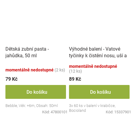
Výhodné balení - Vatové
Dětská zubní pasta -
tyčinky k čistění nosu, uší a
jahůdka, 50 ml
pupíku, 3x 60 ks
momentálně nedostupné
momentálně nedostupné
(2 ks)
(12 ks)
79 Kč
89 Kč
Do košíku
Do košíku
Bebble, Věk: +6m, Obsah: 50ml
3x 60 ks v balení v krabičce,
Bocioland
Kód:
47800101
Kód:
15337901