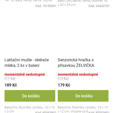
Vel. 50, Baby Nellys, barva: růžová
Baby Ono, Barva: černá, Rozměr: 40
x 20 x 25 cm
Kód:
10150001
Kód:
24424701
Laktační mušle - sběrače
Senzorická hračka s
mléka, 2 ks v balení
přísavkou ŽELVIČKA
momentálně nedostupné
momentálně nedostupné
(11 ks)
(13 ks)
189 Kč
179 Kč
Do košíku
Do košíku
BabyOno, Rozměry výrobku: 10 x 10
BabyOno, Rozměry výrobku: 15 x 10
x 3 cm
x 12 cm, Vhodné od 6 měsíců
Kód:
85563901
Kód:
85553901