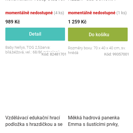
S, 68/86
momentálně nedostupné
(4 ks)
momentálně nedostupné
(1 ks)
989 Kč
1 259 Kč
Detail
Do košíku
Baby Nellys, TOG 2,5,barva:
Rozměry boxu: 70 x 40 x 40 cm, sv.
bílá,béžová, vel.: 68/86 zateplený
hnědá
Kód:
82481701
Kód:
99357001
Vzdělávací edukační hrací
Měkká hadrová panenka
podložka s hrazdičkou a se
Emma s šustícími prvky,
zvuky, Safari
modrá