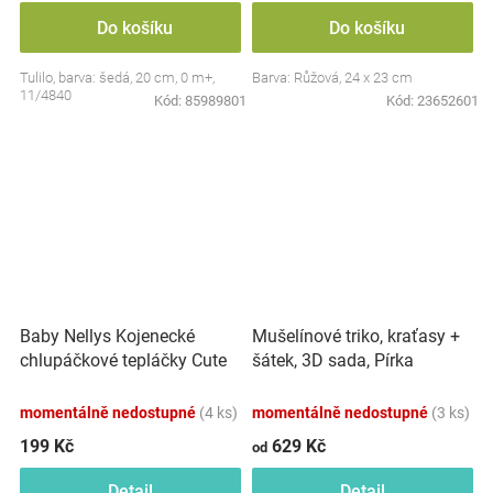
Do košíku
Do košíku
Tulilo, barva: šedá, 20 cm, 0 m+,
Barva: Růžová, 24 x 23 cm
11/4840
Kód:
85989801
Kód:
23652601
Baby Nellys Kojenecké
Mušelínové triko, kraťasy +
chlupáčkové tepláčky Cute
šátek, 3D sada, Pírka
Bunny - modré
Z&amp;Z, bílá/smetana
momentálně nedostupné
(4 ks)
momentálně nedostupné
(3 ks)
199 Kč
629 Kč
od
Detail
Detail