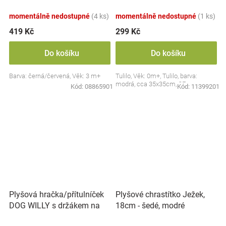
Collection - černá/červená,
BabyOno
momentálně nedostupné
(4 ks)
momentálně nedostupné
(1 ks)
419 Kč
299 Kč
Do košíku
Do košíku
Barva: černá/červená, Věk: 3 m+
Tulilo, Věk: 0m+, Tulilo, barva:
modrá, cca 35x35cm, CE
Kód:
08865901
Kód:
11399201
Plyšová hračka/přítulníček
Plyšové chrastítko Ježek,
DOG WILLY s držákem na
18cm - šedé, modré
dudlík BabyOno, béžový