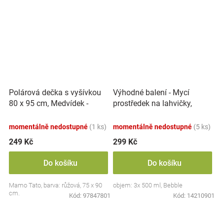
Polárová dečka s vyšívkou
Výhodné balení - Mycí
80 x 95 cm, Medvídek -
prostředek na lahvičky,
růžový
savičky a hračky - 3x 500 ml
momentálně nedostupné
(1 ks)
momentálně nedostupné
(5 ks)
249 Kč
299 Kč
Do košíku
Do košíku
Mamo Tato, barva: růžová, 75 x 90
objem: 3x 500 ml, Bebble
cm.
Kód:
97847801
Kód:
14210901