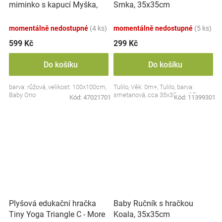
miminko s kapucí Myška,
Srnka, 35x35cm
100x100cm - růžová
momentálně nedostupné
(4 ks)
momentálně nedostupné
(5 ks)
599 Kč
299 Kč
Do košíku
Do košíku
barva: růžová, velikost: 100x100cm,
Tulilo, Věk: 0m+, Tulilo, barva:
Baby Ono
smetanová, cca 35x35cm, CE
Kód:
47021701
Kód:
11399301
Plyšová edukační hračka
Baby Ručník s hračkou
Tiny Yoga Triangle C - More
Koala, 35x35cm