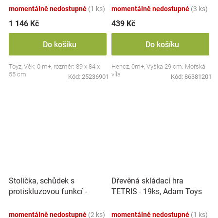
momentálně nedostupné
(1 ks)
momentálně nedostupné
(3 ks)
1 146 Kč
439 Kč
Do košíku
Do košíku
Toyz, Věk: 0 m+, rozměr: 89 x 84 x
Hencz, 0m+, Výška 29 cm. Mořská
55 cm
víla
Kód:
25236901
Kód:
86381201
Stolička, schůdek s
Dřevěná skládací hra
protiskluzovou funkcí -
TETRIS - 19ks, Adam Toys
Hippo - bílá
momentálně nedostupné
(2 ks)
momentálně nedostupné
(1 ks)