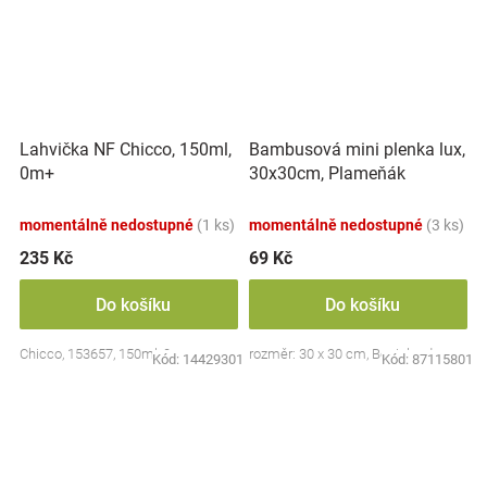
Lahvička NF Chicco, 150ml,
Bambusová mini plenka lux,
0m+
30x30cm, Plameňák
momentálně nedostupné
(1 ks)
momentálně nedostupné
(3 ks)
235 Kč
69 Kč
Do košíku
Do košíku
Chicco, 153657, 150ml, 0m+
rozměr: 30 x 30 cm, Bocioland
Kód:
14429301
Kód:
87115801