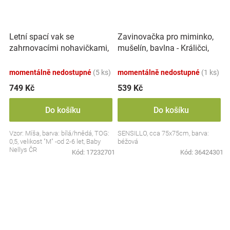
Letní spací vak se
Zavinovačka pro miminko,
zahrnovacími nohavičkami,
mušelín, bavlna - Králičci,
bavlna, Míša - bílý s
béžová
potiskem, M
momentálně nedostupné
(5 ks)
momentálně nedostupné
(1 ks)
749 Kč
539 Kč
Do košíku
Do košíku
Vzor: Míša, barva: bílá/hnědá, TOG:
SENSILLO, cca 75x75cm, barva:
0,5, velikost "M" -od 2-6 let, Baby
béžová
Nellys ČR
Kód:
17232701
Kód:
36424301