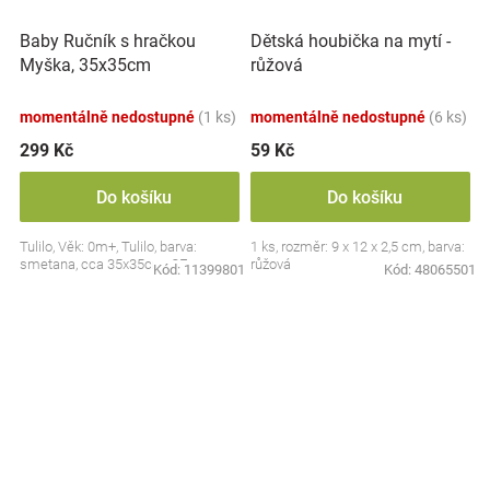
Baby Ručník s hračkou
Dětská houbička na mytí -
Myška, 35x35cm
růžová
momentálně nedostupné
(1 ks)
momentálně nedostupné
(6 ks)
299 Kč
59 Kč
Do košíku
Do košíku
Tulilo, Věk: 0m+, Tulilo, barva:
1 ks, rozměr: 9 x 12 x 2,5 cm, barva:
smetana, cca 35x35cm, CE
růžová
Kód:
11399801
Kód:
48065501