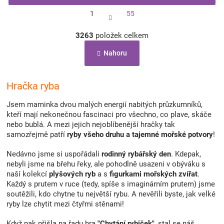
S
1
55
t
r
O
á
3263
položek celkem
v
n
l
k
Nahoru
á
o
d
v
a
á
c
Hračka ryba
n
í
í
p
Jsem maminka dvou malých energií nabitých průzkumníků,
r
kteří mají nekonečnou fascinaci pro všechno, co plave, skáče
v
nebo bublá. A mezi jejich nejoblíbenější hračky tak
k
samozřejmě patří
ryby všeho druhu a tajemné mořské potvory
!
y
v
Nedávno jsme si uspořádali
rodinný rybářský den
. Kdepak,
ý
nebyli jsme na břehu řeky, ale pohodlně usazeni v obýváku s
p
naší kolekcí
plyšových ryb
a s
figurkami mořských zvířat
.
i
Každý s prutem v ruce (tedy, spíše s imaginárním prutem) jsme
s
soutěžili, kdo chytne tu největší rybu. A nevěřili byste, jak velké
u
ryby lze chytit mezi čtyřmi stěnami!
Když pak přišla na řadu hra
"Chytání rybiček"
, stal se náš