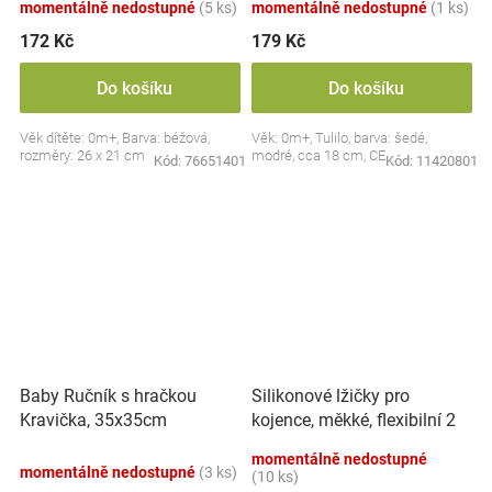
momentálně nedostupné
(5 ks)
momentálně nedostupné
(1 ks)
172 Kč
179 Kč
Do košíku
Do košíku
Věk dítěte: 0m+, Barva: béžová,
Věk: 0m+, Tulilo, barva: šedé,
rozměry: 26 x 21 cm
modré, cca 18 cm, CE
Kód:
76651401
Kód:
11420801
Silikonové lžičky pro
Baby Ručník s hračkou
kojence, měkké, flexibilní 2
Kravička, 35x35cm
ks, růžová/lila
momentálně nedostupné
momentálně nedostupné
(3 ks)
(10 ks)