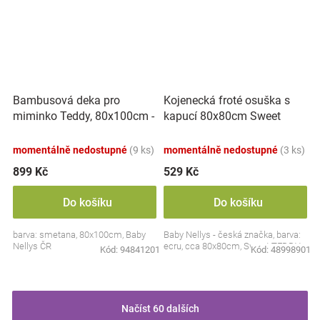
Bambusová deka pro
Kojenecká froté osuška s
miminko Teddy, 80x100cm -
kapucí 80x80cm Sweet
ecru. smetanová
dreams by TEDDY - ecru
momentálně nedostupné
(9 ks)
momentálně nedostupné
(3 ks)
899 Kč
529 Kč
Do košíku
Do košíku
barva: smetana, 80x100cm, Baby
Baby Nellys - česká značka, barva:
Nellys ČR
ecru, cca 80x80cm, Sweet TEDDY
Kód:
94841201
Kód:
48998901
Načíst 60 dalších