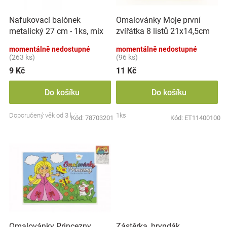
r
t
Značky
o
ů
Nafukovací balónek
Omalovánky Moje první
d
metalický 27 cm - 1ks, mix
zvířátka 8 listů 21x14,5cm
u
Blog
barev
MPZ
k
momentálně nedostupné
momentálně nedostupné
t
(263 ks)
(96 ks)
Hračkářství
ů
9 Kč
11 Kč
Přihlášení
Do košíku
Do košíku
Doporučený věk od 3 let
1ks
Kód:
78703201
Kód:
ET11400100
Zástěrka, bryndák
Omalovánky Princezny