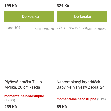
199 Kč
324 Kč
Do košíku
Do košíku
Hippo - bílá
Věk: 3 +, roz. 19 x 19cm
Kód:
86950701
Kód:
92608601
Nepromokavý bryndáček
Plyšová hračka Tulilo
Baby Nellys velký Zebra, 24
Myška, 20 cm - šedá
x 23 cm - růžová
momentálně nedostupné
momentálně nedostupné
(3 ks)
(17 ks)
239 Kč
89 Kč