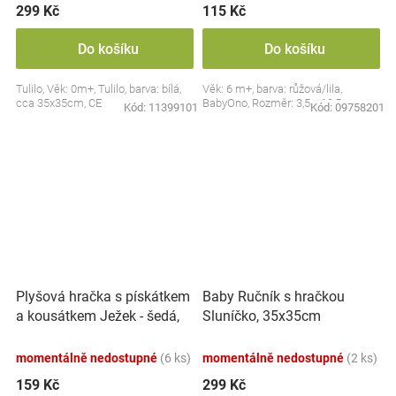
299 Kč
115 Kč
Do košíku
Do košíku
Tulilo, Věk: 0m+, Tulilo, barva: bílá,
Věk: 6 m+, barva: růžová/lila,
cca 35x35cm, CE
BabyOno, Rozměr: 3,5 x 10,5 cm
Kód:
11399101
Kód:
09758201
Plyšová hračka s pískátkem
Baby Ručník s hračkou
a kousátkem Ježek - šedá,
Sluníčko, 35x35cm
modrá
momentálně nedostupné
(6 ks)
momentálně nedostupné
(2 ks)
159 Kč
299 Kč