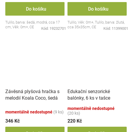
Do košíku
Do košíku
Tulilo, barva: šedá, modrá, cca 17
Tulilo, Věk: 0m+, Tulilo, barva: žlutá,
cm, Věk: 0m+, CE
cca 35x35cm, CE
Kód:
19232701
Kód:
11399001
Závěsná plyšová hračka s
Edukační senzorické
melodií Koala Coco, šedá
balónky, 6 ks v tašce
momentálně nedostupné
momentálně nedostupné
(9 ks)
(20 ks)
346 Kč
220 Kč