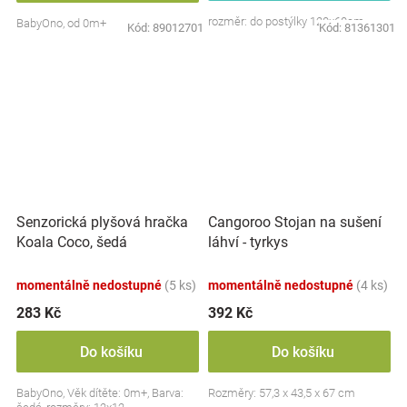
rozměr: do postýlky 120x60cm
BabyOno, od 0m+
Kód:
89012701
Kód:
81361301
Senzorická plyšová hračka
Cangoroo Stojan na sušení
Koala Coco, šedá
láhví - tyrkys
momentálně nedostupné
(5 ks)
momentálně nedostupné
(4 ks)
283 Kč
392 Kč
Do košíku
Do košíku
BabyOno, Věk dítěte: 0m+, Barva:
Rozměry: 57,3 x 43,5 x 67 cm