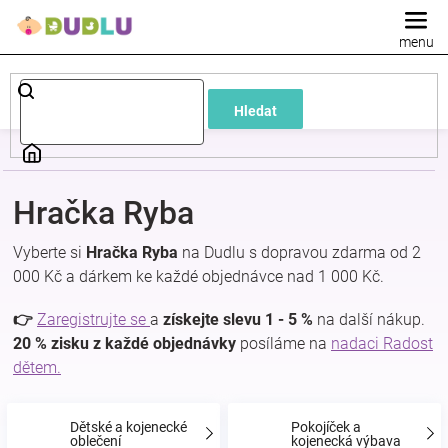
Přejít
na
obsah
Dětské
Hledat
a
kojenecké
Hračka Ryba
oblečení
Vyberte si
Hračka Ryba
na Dudlu s dopravou zdarma od 2
000 Kč a dárkem ke každé objednávce nad 1 000 Kč.
Pokojíček
👉
Zaregistrujte se
a
získejte slevu 1 - 5 %
na další nákup.
a
20 % zisku z každé objednávky
posíláme na
nadaci Radost
dětem.
kojenecká
Dětské a kojenecké
Pokojíček a
oblečení
kojenecká výbava
výbava