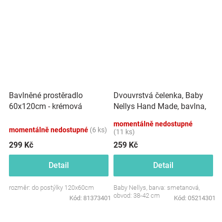
Dvouvrstvá čelenka, Baby
Bavlněné prostěradlo
Nellys Hand Made, bavlna,
60x120cm - krémová
Korunka STAR - smetanová,
momentálně nedostupné
80/98
momentálně nedostupné
(6 ks)
(11 ks)
299 Kč
259 Kč
Detail
Detail
rozměr: do postýlky 120x60cm
Baby Nellys, barva: smetanová,
obvod: 38-42 cm
Kód:
81373401
Kód:
05214301