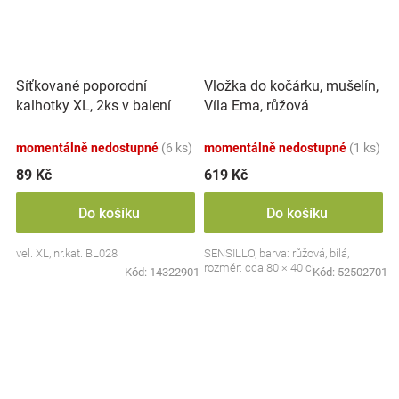
Síťkované poporodní
Vložka do kočárku, mušelín,
kalhotky XL, 2ks v balení
Víla Ema, růžová
momentálně nedostupné
(6 ks)
momentálně nedostupné
(1 ks)
89 Kč
619 Kč
Do košíku
Do košíku
vel. XL, nr.kat. BL028
SENSILLO, barva: růžová, bílá,
rozměr: cca 80 × 40 cm
Kód:
14322901
Kód:
52502701