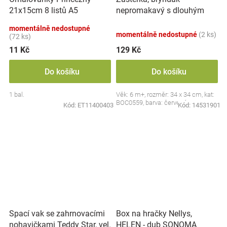
nepromakavý s dlouhým
21x15cm 8 listů A5
rukávem, Jahůdka, červený
momentálně nedostupné
momentálně nedostupné
(2 ks)
(72 ks)
11 Kč
129 Kč
Do košíku
Do košíku
1 bal.
Věk: 6 m+, rozměr: 34 x 34 cm, kat:
BOC0559, barva: červená
Kód:
ET11400403
Kód:
14531901
Spací vak se zahrnovacími
Box na hračky Nellys,
nohavičkami Teddy Star, vel.
HELEN - dub SONOMA