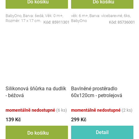
Do košíku
Do košíku
BabyOno, Barva: šedá, Věk: 0 m+,
věk: 6 m+, Barva: vícebarevné, 6ks,
Rozměr: 17 x 17 cm.
BabyOno
Kód:
85911301
Kód:
85736001
Silikonová šňůrka na dudlík
Bavlněné prostěradlo
- béžová
60x120cm - petrolejová
momentálně nedostupné
(6 ks)
momentálně nedostupné
(2 ks)
139 Kč
299 Kč
Detail
Do košíku