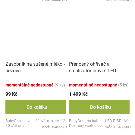
Přenosný ohřívač a
Zásobník na sušené mléko -
sterilizátor lahví s LED
béžová
displejem, bílý
momentálně nedostupné
(9 ks)
momentálně nedostupné
(5 ks)
99 Kč
1 499 Kč
Do košíku
Do košíku
BabyOno, barva: béžová, rozměr: 12
BabyOno , na baterie, LED DISPLAY,
x 8 x15 cm
Rozměry včetně obalu: 19 x 13 cm.
Kód:
85453901
Kód:
85483801