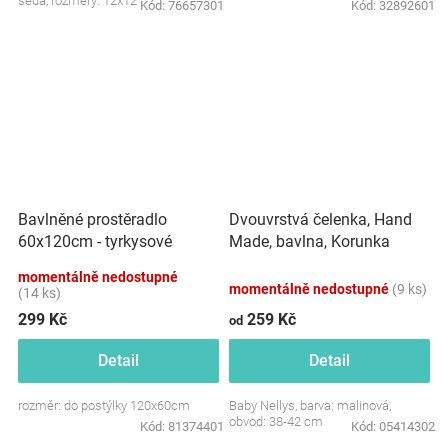
šedá, rozměry: 12x12 cm.
Kód:
76657301
Kód:
32892601
Dvouvrstvá čelenka, Hand
Bavlněné prostěradlo
Made, bavlna, Korunka
60x120cm - tyrkysové
STAR - malinová, 80/98
momentálně nedostupné
momentálně nedostupné
(9 ks)
(14 ks)
299 Kč
259 Kč
od
Detail
Detail
rozměr: do postýlky 120x60cm
Baby Nellys, barva: malinová,
obvod: 38-42 cm
Kód:
81374401
Kód:
05414302