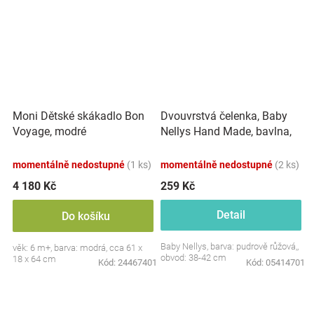
Dvouvrstvá čelenka, Baby
Moni Dětské skákadlo Bon
Nellys Hand Made, bavlna,
Voyage, modré
Korunka STAR - pudrově
růžová, 80/98
momentálně nedostupné
(1 ks)
momentálně nedostupné
(2 ks)
4 180 Kč
259 Kč
Detail
Do košíku
Baby Nellys, barva: pudrově růžová,,
věk: 6 m+, barva: modrá, cca 61 x
obvod: 38-42 cm
18 x 64 cm
Kód:
24467401
Kód:
05414701