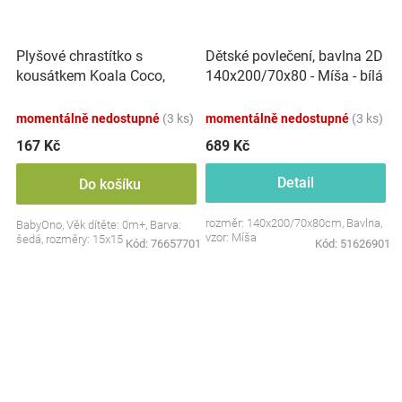
Plyšové chrastítko s
Dětské povlečení, bavlna 2D
kousátkem Koala Coco,
140x200/70x80 - Míša - bílá
šedá
s potiskem
momentálně nedostupné
(3 ks)
momentálně nedostupné
(3 ks)
167 Kč
689 Kč
Detail
Do košíku
rozměr: 140x200/70x80cm, Bavlna,
BabyOno, Věk dítěte: 0m+, Barva:
vzor: Míša
šedá, rozměry: 15x15 cm.
Kód:
76657701
Kód:
51626901