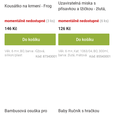
Uzaviratelná miska s
Kousátko na krmení - Frog
přísavkou a lžičkou - žlutá,
mátová
momentálně nedostupné
(3 ks)
momentálně nedostupné
(6 ks)
146 Kč
126 Kč
Do košíku
Do košíku
Věk: 6 m+, BO, barva: růžová,
Věk: 6 m+, Kat. 1063/04, BO, 300ml,
silikon/plast
barva: žlutá, mátová
Kód:
87343001
Kód:
85543001
Bambusová osuška pro
Baby Ručník s hračkou