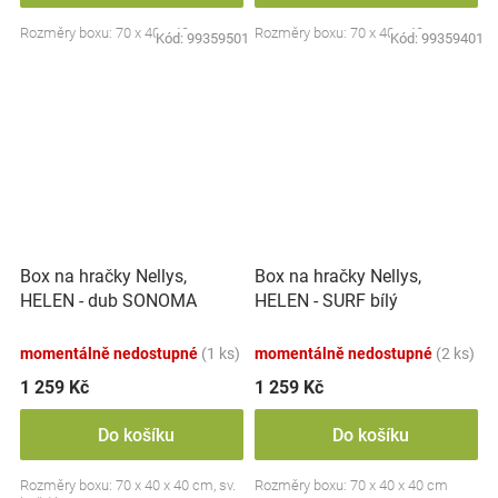
Rozměry boxu: 70 x 40 x 40 cm.
Rozměry boxu: 70 x 40 x 40 cm.
Kód:
99359501
Kód:
99359401
Box na hračky Nellys,
Box na hračky Nellys,
HELEN - dub SONOMA
HELEN - SURF bílý
momentálně nedostupné
(1 ks)
momentálně nedostupné
(2 ks)
1 259 Kč
1 259 Kč
Do košíku
Do košíku
Rozměry boxu: 70 x 40 x 40 cm, sv.
Rozměry boxu: 70 x 40 x 40 cm