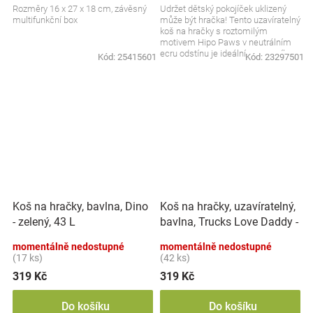
Rozměry 16 x 27 x 18 cm, závěsný
Udržet dětský pokojíček uklizený
multifunkční box
může být hračka! Tento uzavíratelný
koš na hračky s roztomilým
motivem Hipo Paws v neutrálním
ecru odstínu je ideální pomocník
Kód:
25415601
Kód:
23297501
pro rychlé a...
Koš na hračky, uzavíratelný,
Koš na hračky, bavlna, Dino
bavlna, Trucks Love Daddy -
- zelený, 43 L
bílý, 43 L
momentálně nedostupné
momentálně nedostupné
(17 ks)
(42 ks)
319 Kč
319 Kč
Do košíku
Do košíku