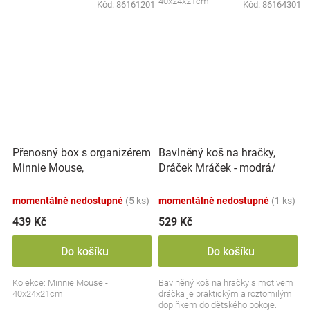
40x24x21cm
Kód:
86161201
Kód:
86164301
Přenosný box s organizérem
Bavlněný koš na hračky,
Minnie Mouse,
Dráček Mráček - modrá/
transparentní/pudrově
šedá
růžová
momentálně nedostupné
(5 ks)
momentálně nedostupné
(1 ks)
439 Kč
529 Kč
Do košíku
Do košíku
Kolekce: Minnie Mouse -
Bavlněný koš na hračky s motivem
40x24x21cm
dráčka je praktickým a roztomilým
doplňkem do dětského pokoje.