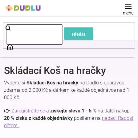
Přejít
na
obsah
Dětské
Hledat
a
kojenecké
Skládací Koš na hračky
oblečení
Vyberte si
Skládací Koš na hračky
na Dudlu s dopravou
Pokojíček
zdarma od 2 000 Kč a dárkem ke každé objednávce nad 1
000 Kč.
a
👉
Zaregistrujte se
a
získejte slevu 1 - 5 %
na další nákup.
20 % zisku z každé objednávky
posíláme na
nadaci Radost
kojenecká
dětem.
výbava