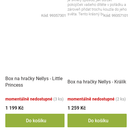
pokojíček vašeho dítěte v pořádku a
zároveň přidat trochu kouzla do jeho
světa. Tento krásný box je nejen...
Kód:
99357301
Kód:
99357101
Box na hračky Nellys - Little
Box na hračky Nellys - Králík
Princess
momentálně nedostupné
(3 ks)
momentálně nedostupné
(2 ks)
1 199 Kč
1 259 Kč
Do košíku
Do košíku