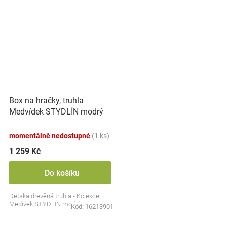
Box na hračky, truhla
Medvídek STYDLÍN modrý
momentálně nedostupné
(1 ks)
1 259 Kč
Do košíku
Dětská dřevěná truhla - Kolekce:
Medívek STYDLÍN modrý, N-05
Kód:
16213901