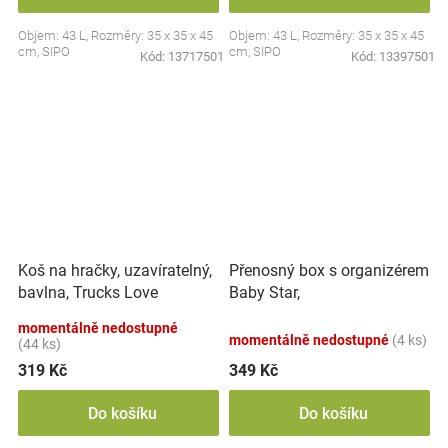
Objem: 43 L, Rozměry: 35 x 35 x 45
Objem: 43 L, Rozměry: 35 x 35 x 45
cm, SIPO
cm, SIPO
Kód:
13717501
Kód:
13397501
Koš na hračky, uzavíratelný,
Přenosný box s organizérem
bavlna, Trucks Love
Baby Star,
Mommy - bílý, 43 L
transparentní/bílá
momentálně nedostupné
momentálně nedostupné
(4 ks)
(44 ks)
319 Kč
349 Kč
Do košíku
Do košíku