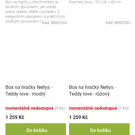
Box na hračky Little Princess je
Rozměry boxu: 70 x 40 x 40 cm
skvělým způsobem, jak udržet
pokoj vašeho dítěte v pořádku. S
elegantním designem a praktickým
úložným prostorem nabízí ideální
Kód:
99357201
Kód:
99557501
místo pro...
Box na hračky Nellys -
Box na hračky Nellys -
Teddy love - modrý
Teddy love - růžový
momentálně nedostupné
(5 ks)
momentálně nedostupné
(1 ks)
1 259 Kč
1 259 Kč
Do košíku
Do košíku