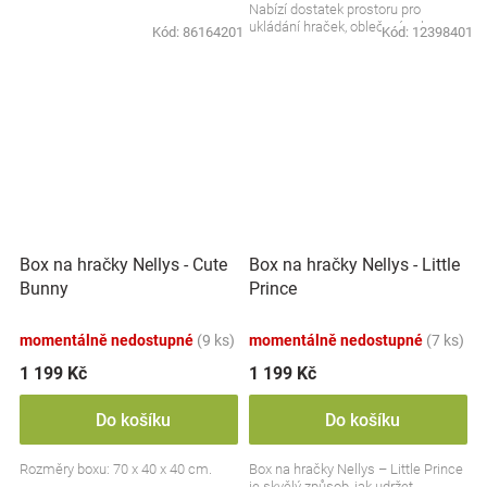
Nabízí dostatek prostoru pro
ukládání hraček, oblečení nebo
Kód:
86164201
Kód:
12398401
jiných drobností....
Box na hračky Nellys - Cute
Box na hračky Nellys - Little
Bunny
Prince
momentálně nedostupné
(9 ks)
momentálně nedostupné
(7 ks)
1 199 Kč
1 199 Kč
Do košíku
Do košíku
Rozměry boxu: 70 x 40 x 40 cm.
Box na hračky Nellys – Little Prince
je skvělý způsob, jak udržet