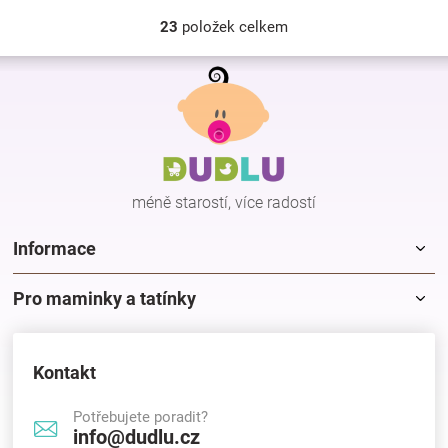
23
položek celkem
O
v
Z
l
á
á
p
d
a
a
c
t
í
í
p
méně starostí, více radostí
r
v
k
Informace
y
v
Pro maminky a tatínky
ý
p
i
s
Kontakt
u
Potřebujete poradit?
info@dudlu.cz