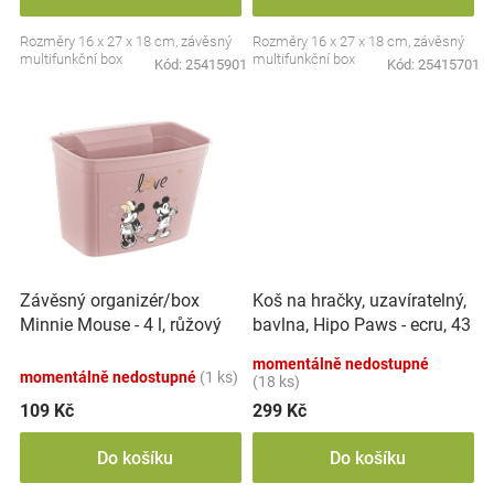
Značky
Rozměry 16 x 27 x 18 cm, závěsný
Rozměry 16 x 27 x 18 cm, závěsný
multifunkční box
multifunkční box
Kód:
25415901
Kód:
25415701
Blog
Hračkářství
Přihlášení
Koš na hračky, uzavíratelný,
Závěsný organizér/box
bavlna, Hipo Paws - ecru, 43
Minnie Mouse - 4 l, růžový
L
momentálně nedostupné
momentálně nedostupné
(1 ks)
(18 ks)
109 Kč
299 Kč
Do košíku
Do košíku