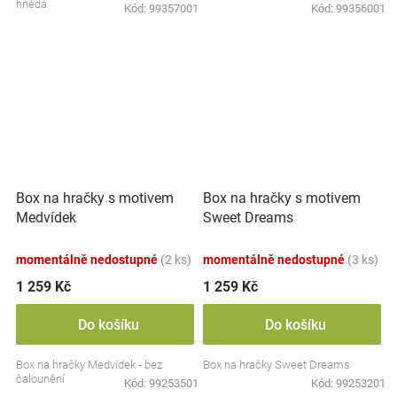
hnědá
Kód:
99357001
Kód:
99356001
Box na hračky s motivem
Box na hračky s motivem
Medvídek
Sweet Dreams
momentálně nedostupné
(2 ks)
momentálně nedostupné
(3 ks)
1 259 Kč
1 259 Kč
Do košíku
Do košíku
Box na hračky Medvídek - bez
Box na hračky Sweet Dreams
čalounění
Kód:
99253501
Kód:
99253201