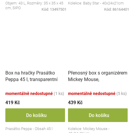
Objem: 43 L, Rozměry: 35 x 35 x 45
Kolekce: Baby Star - 40x24x21cm
cm, SIPO
Kód:
13497501
Kód:
86164401
Přenosný box s organizérem
Box na hračky Prasátko
Mickey Mouse,
Peppa 45 l, transparentní
transparentní/modrá
momentálně nedostupné
(1 ks)
momentálně nedostupné
(5 ks)
419 Kč
439 Kč
Do košíku
Do košíku
Prasátko Peppa - Obsah 45 l
Kolekce: Mickey Mouse -