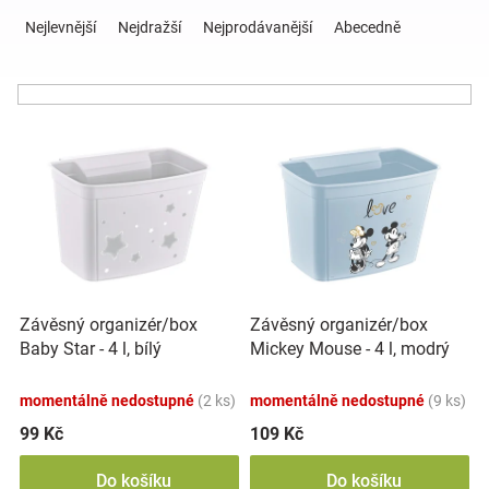
Ř
a
Nejlevnější
Nejdražší
Nejprodávanější
Abecedně
z
Hračky
e
n
a
í
V
p
ý
r
zábava
p
o
i
d
pro
s
u
p
k
děti
r
t
o
ů
Závěsný organizér/box
Závěsný organizér/box
d
Těhotenské
Baby Star - 4 l, bílý
Mickey Mouse - 4 l, modrý
u
k
oblečení
momentálně nedostupné
(2 ks)
momentálně nedostupné
(9 ks)
t
ů
99 Kč
109 Kč
Novinky
Do košíku
Do košíku