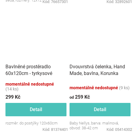
šedá, rozměry: 12x12 cm.
Kód:
76657301
Kód:
32892601
Dvouvrstvá čelenka, Hand
Bavlněné prostěradlo
Made, bavlna, Korunka
60x120cm - tyrkysové
STAR - malinová, 80/98
momentálně nedostupné
momentálně nedostupné
(9 ks)
(14 ks)
299 Kč
259 Kč
od
Detail
Detail
rozměr: do postýlky 120x60cm
Baby Nellys, barva: malinová,
obvod: 38-42 cm
Kód:
81374401
Kód:
05414302