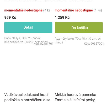
S, 68/86
momentálně nedostupné
(4 ks)
momentálně nedostupné
(1 ks)
989 Kč
1 259 Kč
Detail
Do košíku
Baby Nellys, TOG 2,5,barva:
Rozměry boxu: 70 x 40 x 40 cm, sv.
bílá,béžová, vel.: 68/86 zateplený
hnědá
Kód:
82481701
Kód:
99357001
Vzdělávací edukační hrací
Měkká hadrová panenka
podložka s hrazdičkou a se
Emma s šustícími prvky,
zvuky, Safari
modrá