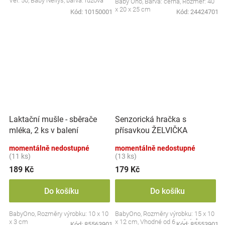
Vel. 50, Baby Nellys, barva: růžová
Baby Ono, Barva: černá, Rozměr: 40
x 20 x 25 cm
Kód:
10150001
Kód:
24424701
Laktační mušle - sběrače
Senzorická hračka s
mléka, 2 ks v balení
přísavkou ŽELVIČKA
momentálně nedostupné
momentálně nedostupné
(11 ks)
(13 ks)
189 Kč
179 Kč
Do košíku
Do košíku
BabyOno, Rozměry výrobku: 10 x 10
BabyOno, Rozměry výrobku: 15 x 10
x 3 cm
x 12 cm, Vhodné od 6 měsíců
Kód:
85563901
Kód:
85553901