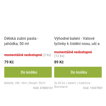
Výhodné balení - Vatové
Dětská zubní pasta -
tyčinky k čistění nosu, uší a
jahůdka, 50 ml
pupíku, 3x 60 ks
momentálně nedostupné
momentálně nedostupné
(2 ks)
(12 ks)
79 Kč
89 Kč
Do košíku
Do košíku
Bebble, Věk: +6m, Obsah: 50ml
3x 60 ks v balení v krabičce,
Bocioland
Kód:
47800101
Kód:
15337901