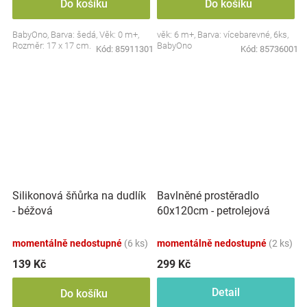
Do košíku
Do košíku
BabyOno, Barva: šedá, Věk: 0 m+,
věk: 6 m+, Barva: vícebarevné, 6ks,
Rozměr: 17 x 17 cm.
BabyOno
Kód:
85911301
Kód:
85736001
Silikonová šňůrka na dudlík
Bavlněné prostěradlo
- béžová
60x120cm - petrolejová
momentálně nedostupné
(6 ks)
momentálně nedostupné
(2 ks)
139 Kč
299 Kč
Detail
Do košíku