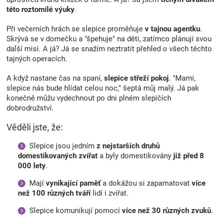
této roztomilé výuky
.
Při večerních hrách se slepice proměňuje
v tajnou agentku
.
Skrývá se v domečku a "špehuje" na děti, zatímco plánují svou
další misi. A já? Já se snažím neztratit přehled o všech těchto
tajných operacích.
A když nastane čas na spaní,
slepice střeží pokoj
. "Mami,
slepice nás bude hlídat celou noc," šeptá můj malý. Já pak
konečně můžu vydechnout po dni plném slepičích
dobrodružství.
Věděli jste, že:
Slepice jsou jedním
z nejstarších druhů
domestikovaných zvířat
a byly domestikovány
již před 8
000 lety
.
Mají
vynikající paměť
a dokážou si zapamatovat
více
než 100 různých tváří
lidí i zvířat.
Slepice komunikují pomocí
více než 30 různých zvuků
.