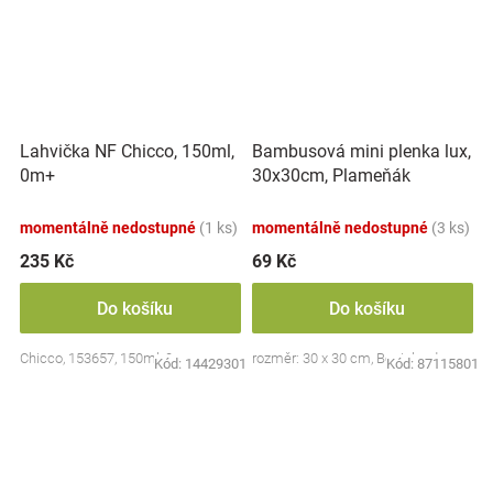
Lahvička NF Chicco, 150ml,
Bambusová mini plenka lux,
0m+
30x30cm, Plameňák
momentálně nedostupné
(1 ks)
momentálně nedostupné
(3 ks)
235 Kč
69 Kč
Do košíku
Do košíku
Chicco, 153657, 150ml, 0m+
rozměr: 30 x 30 cm, Bocioland
Kód:
14429301
Kód:
87115801