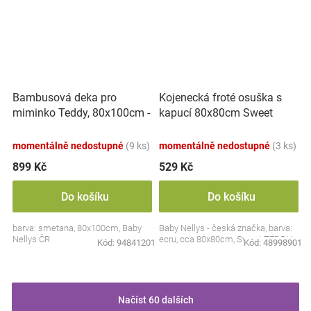
Bambusová deka pro
Kojenecká froté osuška s
miminko Teddy, 80x100cm -
kapucí 80x80cm Sweet
ecru. smetanová
dreams by TEDDY - ecru
momentálně nedostupné
(9 ks)
momentálně nedostupné
(3 ks)
899 Kč
529 Kč
Do košíku
Do košíku
barva: smetana, 80x100cm, Baby
Baby Nellys - česká značka, barva:
Nellys ČR
ecru, cca 80x80cm, Sweet TEDDY
Kód:
94841201
Kód:
48998901
Načíst 60 dalších