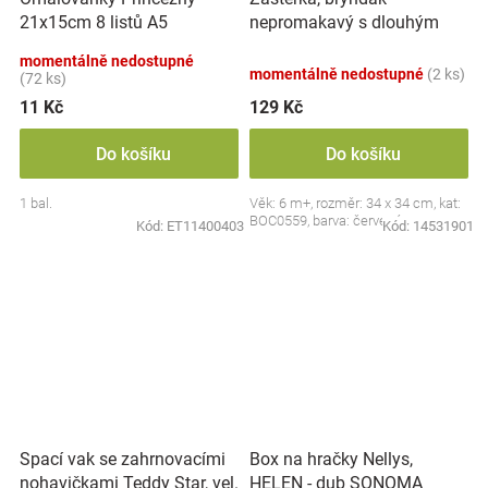
nepromakavý s dlouhým
21x15cm 8 listů A5
rukávem, Jahůdka, červený
momentálně nedostupné
momentálně nedostupné
(2 ks)
(72 ks)
11 Kč
129 Kč
Do košíku
Do košíku
1 bal.
Věk: 6 m+, rozměr: 34 x 34 cm, kat:
BOC0559, barva: červená
Kód:
ET11400403
Kód:
14531901
Spací vak se zahrnovacími
Box na hračky Nellys,
nohavičkami Teddy Star, vel.
HELEN - dub SONOMA