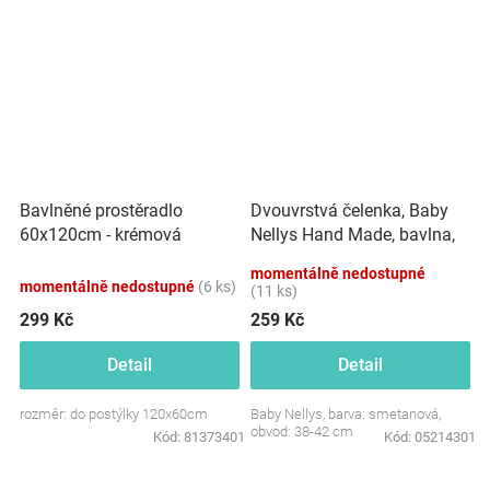
Dvouvrstvá čelenka, Baby
Bavlněné prostěradlo
Nellys Hand Made, bavlna,
60x120cm - krémová
Korunka STAR - smetanová,
momentálně nedostupné
80/98
momentálně nedostupné
(6 ks)
(11 ks)
299 Kč
259 Kč
Detail
Detail
rozměr: do postýlky 120x60cm
Baby Nellys, barva: smetanová,
obvod: 38-42 cm
Kód:
81373401
Kód:
05214301