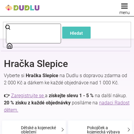
Přejít
na
obsah
Dětské
Hledat
a
kojenecké
Hračka Slepice
oblečení
Vyberte si
Hračka Slepice
na Dudlu s dopravou zdarma od
2 000 Kč a dárkem ke každé objednávce nad 1 000 Kč.
Pokojíček
👉
Zaregistrujte se
a
získejte slevu 1 - 5 %
na další nákup.
a
20 % zisku z každé objednávky
posíláme na
nadaci Radost
dětem.
kojenecká
Dětské a kojenecké
Pokojíček a
oblečení
kojenecká výbava
výbava