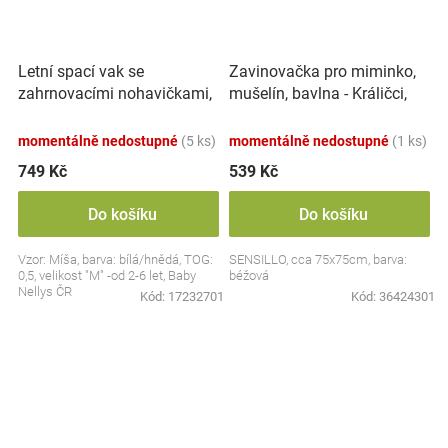
Letní spací vak se
Zavinovačka pro miminko,
zahrnovacími nohavičkami,
mušelín, bavlna - Králičci,
bavlna, Míša - bílý s
béžová
potiskem, M
momentálně nedostupné
(5 ks)
momentálně nedostupné
(1 ks)
749 Kč
539 Kč
Do košíku
Do košíku
Vzor: Míša, barva: bílá/hnědá, TOG:
SENSILLO, cca 75x75cm, barva:
0,5, velikost "M" -od 2-6 let, Baby
béžová
Nellys ČR
Kód:
17232701
Kód:
36424301