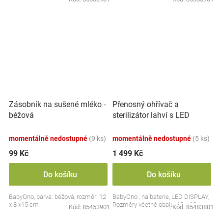
Přenosný ohřívač a
Zásobník na sušené mléko -
sterilizátor lahví s LED
béžová
displejem, bílý
momentálně nedostupné
(9 ks)
momentálně nedostupné
(5 ks)
99 Kč
1 499 Kč
Do košíku
Do košíku
BabyOno, barva: béžová, rozměr: 12
BabyOno , na baterie, LED DISPLAY,
x 8 x15 cm
Rozměry včetně obalu: 19 x 13 cm.
Kód:
85453901
Kód:
85483801