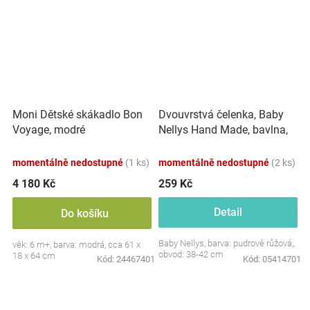
Dvouvrstvá čelenka, Baby
Moni Dětské skákadlo Bon
Nellys Hand Made, bavlna,
Voyage, modré
Korunka STAR - pudrově
růžová, 80/98
momentálně nedostupné
(1 ks)
momentálně nedostupné
(2 ks)
4 180 Kč
259 Kč
Detail
Do košíku
Baby Nellys, barva: pudrově růžová,,
věk: 6 m+, barva: modrá, cca 61 x
obvod: 38-42 cm
18 x 64 cm
Kód:
24467401
Kód:
05414701