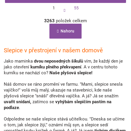
S
1
55
t
r
O
á
3263
položek celkem
v
n
l
k
Nahoru
á
o
d
v
a
á
c
Slepice v přestrojení v našem domově
n
í
í
p
Jako maminka
dvou neposedných šikulů
vím, že každý den je
r
jako otevření
kurníku plného překvapení
. A v centru tohoto
v
kurníku se nachází co?
Naše plyšová slepice!
k
y
Náš domov se ráno promění ve farmu. "Mami, slepice snesla
v
vajíčko!" volá můj malý, ukazuje na stavebnici, kde naše
ý
plyšová slepice "snáší" dřevěná vajíčka. A já? Já se snažím
p
uvařit snídani,
zatímco se
vyhýbám slepičím pastím na
i
podlaze
.
s
u
Odpoledne se naše slepice stává učitelkou. "Dneska se učíme
o tom, jak slepice žijí," oznámí můj syn, a slepice sedí
uprostřed kruhu knížek o farmě. A já? Já jsem
tichým divákem