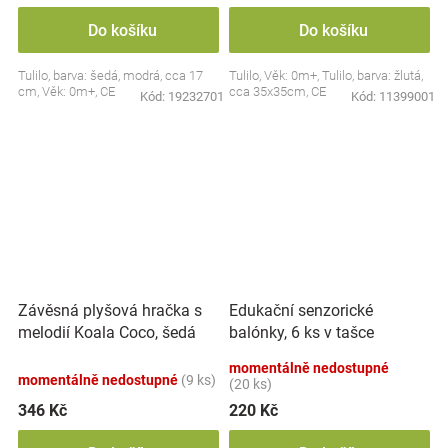
Do košíku
Do košíku
Tulilo, barva: šedá, modrá, cca 17
Tulilo, Věk: 0m+, Tulilo, barva: žlutá,
cm, Věk: 0m+, CE
cca 35x35cm, CE
Kód:
19232701
Kód:
11399001
Závěsná plyšová hračka s
Edukační senzorické
melodií Koala Coco, šedá
balónky, 6 ks v tašce
momentálně nedostupné
momentálně nedostupné
(9 ks)
(20 ks)
346 Kč
220 Kč