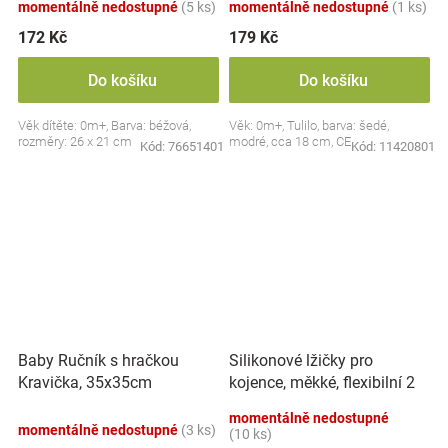
momentálně nedostupné
(5 ks)
momentálně nedostupné
(1 ks)
172 Kč
179 Kč
Do košíku
Do košíku
Věk dítěte: 0m+, Barva: béžová,
Věk: 0m+, Tulilo, barva: šedé,
rozměry: 26 x 21 cm
modré, cca 18 cm, CE
Kód:
76651401
Kód:
11420801
Silikonové lžičky pro
Baby Ručník s hračkou
kojence, měkké, flexibilní 2
Kravička, 35x35cm
ks, růžová/lila
momentálně nedostupné
momentálně nedostupné
(3 ks)
(10 ks)