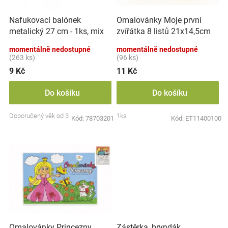
r
t
Značky
o
ů
Nafukovací balónek
Omalovánky Moje první
d
metalický 27 cm - 1ks, mix
zvířátka 8 listů 21x14,5cm
u
Blog
barev
MPZ
k
momentálně nedostupné
momentálně nedostupné
t
(263 ks)
(96 ks)
Hračkářství
ů
9 Kč
11 Kč
Přihlášení
Do košíku
Do košíku
Doporučený věk od 3 let
1ks
Kód:
78703201
Kód:
ET11400100
Zástěrka, bryndák
Omalovánky Princezny