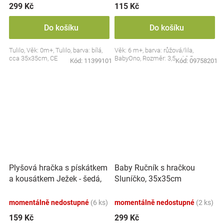
299 Kč
115 Kč
Do košíku
Do košíku
Tulilo, Věk: 0m+, Tulilo, barva: bílá,
Věk: 6 m+, barva: růžová/lila,
cca 35x35cm, CE
BabyOno, Rozměr: 3,5 x 10,5 cm
Kód:
11399101
Kód:
09758201
Plyšová hračka s pískátkem
Baby Ručník s hračkou
a kousátkem Ježek - šedá,
Sluníčko, 35x35cm
modrá
momentálně nedostupné
(6 ks)
momentálně nedostupné
(2 ks)
159 Kč
299 Kč