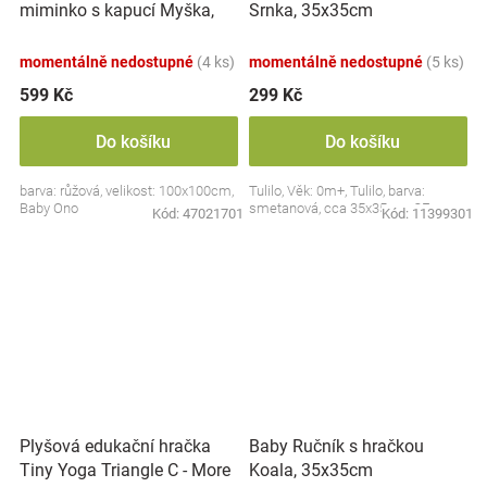
miminko s kapucí Myška,
Srnka, 35x35cm
100x100cm - růžová
momentálně nedostupné
(4 ks)
momentálně nedostupné
(5 ks)
599 Kč
299 Kč
Do košíku
Do košíku
barva: růžová, velikost: 100x100cm,
Tulilo, Věk: 0m+, Tulilo, barva:
Baby Ono
smetanová, cca 35x35cm, CE
Kód:
47021701
Kód:
11399301
Plyšová edukační hračka
Baby Ručník s hračkou
Tiny Yoga Triangle C - More
Koala, 35x35cm