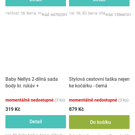
Velikost: 56, Barva: modrá
Vel. 56, 3D, barva: bílá/smetana
Kód:
64702201
Kód:
15564101
Baby Nellys 2-dílná sada
Stylová cestovní taška nejen
body kr. rukáv +
ke kočárku - černá
polodupačky, růžová - Baby
Little Star
momentálně nedostupné
(3 ks)
momentálně nedostupné
(3 ks)
319 Kč
879 Kč
Detail
Do košíku