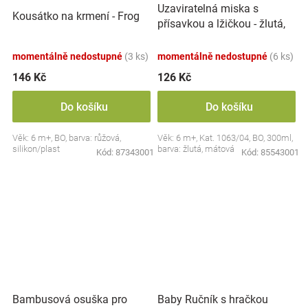
Uzaviratelná miska s
Kousátko na krmení - Frog
přísavkou a lžičkou - žlutá,
mátová
momentálně nedostupné
(3 ks)
momentálně nedostupné
(6 ks)
146 Kč
126 Kč
Do košíku
Do košíku
Věk: 6 m+, BO, barva: růžová,
Věk: 6 m+, Kat. 1063/04, BO, 300ml,
silikon/plast
barva: žlutá, mátová
Kód:
87343001
Kód:
85543001
Bambusová osuška pro
Baby Ručník s hračkou