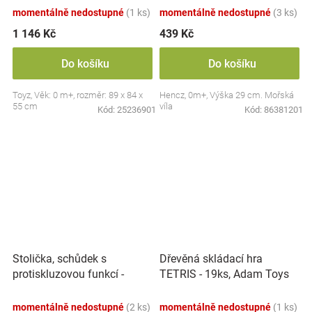
momentálně nedostupné
(1 ks)
momentálně nedostupné
(3 ks)
1 146 Kč
439 Kč
Do košíku
Do košíku
Toyz, Věk: 0 m+, rozměr: 89 x 84 x
Hencz, 0m+, Výška 29 cm. Mořská
55 cm
víla
Kód:
25236901
Kód:
86381201
Stolička, schůdek s
Dřevěná skládací hra
protiskluzovou funkcí -
TETRIS - 19ks, Adam Toys
Hippo - bílá
momentálně nedostupné
(2 ks)
momentálně nedostupné
(1 ks)