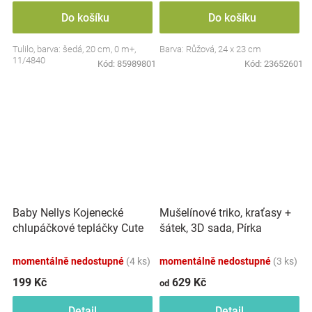
Do košíku
Do košíku
Tulilo, barva: šedá, 20 cm, 0 m+,
Barva: Růžová, 24 x 23 cm
11/4840
Kód:
85989801
Kód:
23652601
Baby Nellys Kojenecké
Mušelínové triko, kraťasy +
chlupáčkové tepláčky Cute
šátek, 3D sada, Pírka
Bunny - modré
Z&amp;Z, bílá/smetana
momentálně nedostupné
(4 ks)
momentálně nedostupné
(3 ks)
199 Kč
629 Kč
od
Detail
Detail