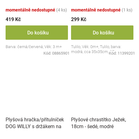
Collection - černá/červená,
BabyOno
momentálně nedostupné
(4 ks)
momentálně nedostupné
(1 ks)
419 Kč
299 Kč
Do košíku
Do košíku
Barva: černá/červená, Věk: 3 m+
Tulilo, Věk: 0m+, Tulilo, barva:
modrá, cca 35x35cm, CE
Kód:
08865901
Kód:
11399201
Plyšová hračka/přítulníček
Plyšové chrastítko Ježek,
DOG WILLY s držákem na
18cm - šedé, modré
dudlík BabyOno, béžový