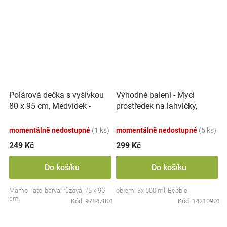
Polárová dečka s vyšívkou
Výhodné balení - Mycí
80 x 95 cm, Medvídek -
prostředek na lahvičky,
růžový
savičky a hračky - 3x 500 ml
momentálně nedostupné
(1 ks)
momentálně nedostupné
(5 ks)
249 Kč
299 Kč
Do košíku
Do košíku
Mamo Tato, barva: růžová, 75 x 90
objem: 3x 500 ml, Bebble
cm.
Kód:
97847801
Kód:
14210901