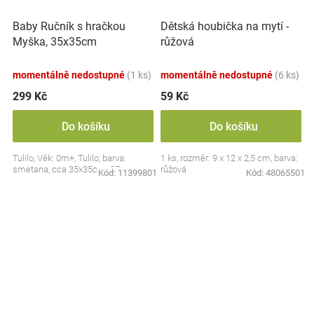
Baby Ručník s hračkou
Dětská houbička na mytí -
Myška, 35x35cm
růžová
momentálně nedostupné
(1 ks)
momentálně nedostupné
(6 ks)
299 Kč
59 Kč
Do košíku
Do košíku
Tulilo, Věk: 0m+, Tulilo, barva:
1 ks, rozměr: 9 x 12 x 2,5 cm, barva:
smetana, cca 35x35cm, CE
růžová
Kód:
11399801
Kód:
48065501