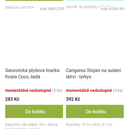
rozměr: do postýlky 120x60cm
BabyOno, od 0m+
Kód:
89012701
Kód:
81361301
Senzorická plyšová hračka
Cangoroo Stojan na sušení
Koala Coco, šedá
láhví - tyrkys
momentálně nedostupné
(5 ks)
momentálně nedostupné
(4 ks)
283 Kč
392 Kč
Do košíku
Do košíku
BabyOno, Věk dítěte: 0m+, Barva:
Rozměry: 57,3 x 43,5 x 67 cm