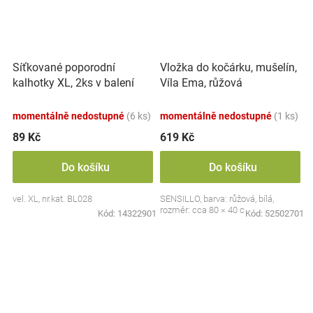
Síťkované poporodní
Vložka do kočárku, mušelín,
kalhotky XL, 2ks v balení
Víla Ema, růžová
momentálně nedostupné
(6 ks)
momentálně nedostupné
(1 ks)
89 Kč
619 Kč
Do košíku
Do košíku
vel. XL, nr.kat. BL028
SENSILLO, barva: růžová, bílá,
rozměr: cca 80 × 40 cm
Kód:
14322901
Kód:
52502701