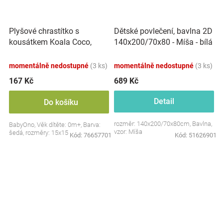
Plyšové chrastítko s
Dětské povlečení, bavlna 2D
kousátkem Koala Coco,
140x200/70x80 - Míša - bílá
šedá
s potiskem
momentálně nedostupné
(3 ks)
momentálně nedostupné
(3 ks)
167 Kč
689 Kč
Detail
Do košíku
rozměr: 140x200/70x80cm, Bavlna,
BabyOno, Věk dítěte: 0m+, Barva:
vzor: Míša
šedá, rozměry: 15x15 cm.
Kód:
76657701
Kód:
51626901