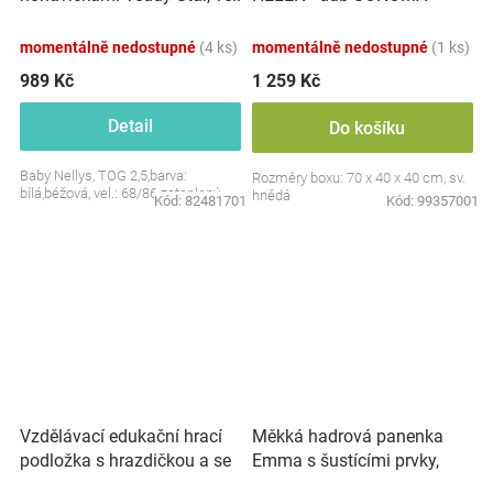
S, 68/86
momentálně nedostupné
(4 ks)
momentálně nedostupné
(1 ks)
989 Kč
1 259 Kč
Detail
Do košíku
Baby Nellys, TOG 2,5,barva:
Rozměry boxu: 70 x 40 x 40 cm, sv.
bílá,béžová, vel.: 68/86 zateplený
hnědá
Kód:
82481701
Kód:
99357001
Vzdělávací edukační hrací
Měkká hadrová panenka
podložka s hrazdičkou a se
Emma s šustícími prvky,
zvuky, Safari
modrá