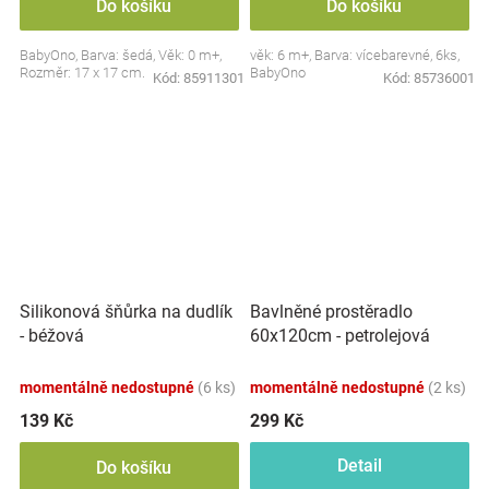
Do košíku
Do košíku
BabyOno, Barva: šedá, Věk: 0 m+,
věk: 6 m+, Barva: vícebarevné, 6ks,
Rozměr: 17 x 17 cm.
BabyOno
Kód:
85911301
Kód:
85736001
Silikonová šňůrka na dudlík
Bavlněné prostěradlo
- béžová
60x120cm - petrolejová
momentálně nedostupné
(6 ks)
momentálně nedostupné
(2 ks)
139 Kč
299 Kč
Detail
Do košíku