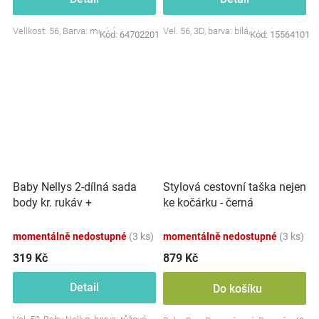
Velikost: 56, Barva: modrá
Vel. 56, 3D, barva: bílá/smetana
Kód:
64702201
Kód:
15564101
Baby Nellys 2-dílná sada
Stylová cestovní taška nejen
body kr. rukáv +
ke kočárku - černá
polodupačky, růžová - Baby
Little Star
momentálně nedostupné
(3 ks)
momentálně nedostupné
(3 ks)
319 Kč
879 Kč
Detail
Do košíku