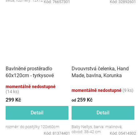
šedá, rozměry: 12x12 cm.
Kód:
76657301
Kód:
32892601
Dvouvrstvá čelenka, Hand
Bavlněné prostěradlo
Made, bavlna, Korunka
60x120cm - tyrkysové
STAR - malinová, 80/98
momentálně nedostupné
momentálně nedostupné
(9 ks)
(14 ks)
299 Kč
259 Kč
od
Detail
Detail
rozměr: do postýlky 120x60cm
Baby Nellys, barva: malinová,
obvod: 38-42 cm
Kód:
81374401
Kód:
05414302