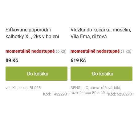
Síťkované poporodní
Vložka do kočárku, mušelín,
kalhotky XL, 2ks v balení
Víla Ema, růžová
momentálně nedostupné
(6 ks)
momentálně nedostupné
(1 ks)
89 Kč
619 Kč
Do košíku
Do košíku
vel. XL, nr.kat. BL028
SENSILLO, barva: růžová, bílá,
rozměr: cca 80 × 40 cm
Kód:
14322901
Kód:
52502701