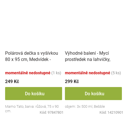
Polárová dečka s vyšívkou
Výhodné balení - Mycí
80 x 95 cm, Medvídek -
prostředek na lahvičky,
růžový
savičky a hračky - 3x 500 ml
momentálně nedostupné
(1 ks)
momentálně nedostupné
(5 ks)
249 Kč
299 Kč
Do košíku
Do košíku
Mamo Tato, barva: růžová, 75 x 90
objem: 3x 500 ml, Bebble
cm.
Kód:
97847801
Kód:
14210901