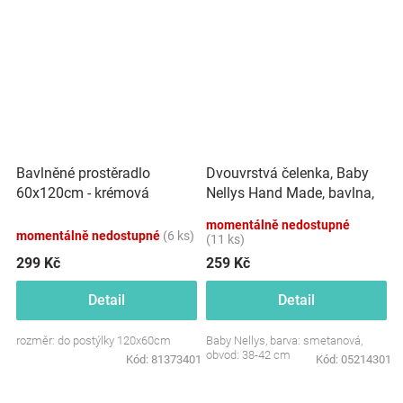
Dvouvrstvá čelenka, Baby
Bavlněné prostěradlo
Nellys Hand Made, bavlna,
60x120cm - krémová
Korunka STAR - smetanová,
momentálně nedostupné
80/98
momentálně nedostupné
(6 ks)
(11 ks)
299 Kč
259 Kč
Detail
Detail
rozměr: do postýlky 120x60cm
Baby Nellys, barva: smetanová,
obvod: 38-42 cm
Kód:
81373401
Kód:
05214301