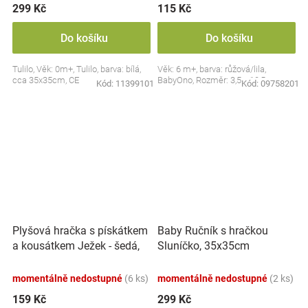
299 Kč
115 Kč
Do košíku
Do košíku
Tulilo, Věk: 0m+, Tulilo, barva: bílá,
Věk: 6 m+, barva: růžová/lila,
cca 35x35cm, CE
BabyOno, Rozměr: 3,5 x 10,5 cm
Kód:
11399101
Kód:
09758201
Plyšová hračka s pískátkem
Baby Ručník s hračkou
a kousátkem Ježek - šedá,
Sluníčko, 35x35cm
modrá
momentálně nedostupné
(6 ks)
momentálně nedostupné
(2 ks)
159 Kč
299 Kč