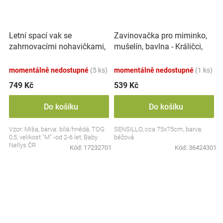
Letní spací vak se
Zavinovačka pro miminko,
zahrnovacími nohavičkami,
mušelín, bavlna - Králičci,
bavlna, Míša - bílý s
béžová
potiskem, M
momentálně nedostupné
(5 ks)
momentálně nedostupné
(1 ks)
749 Kč
539 Kč
Do košíku
Do košíku
Vzor: Míša, barva: bílá/hnědá, TOG:
SENSILLO, cca 75x75cm, barva:
0,5, velikost "M" -od 2-6 let, Baby
béžová
Nellys ČR
Kód:
17232701
Kód:
36424301