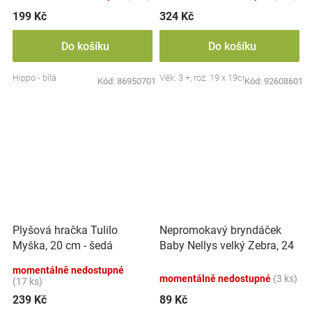
199 Kč
324 Kč
Do košíku
Do košíku
Hippo - bílá
Věk: 3 +, roz. 19 x 19cm
Kód:
86950701
Kód:
92608601
Nepromokavý bryndáček
Plyšová hračka Tulilo
Baby Nellys velký Zebra, 24
Myška, 20 cm - šedá
x 23 cm - růžová
momentálně nedostupné
momentálně nedostupné
(3 ks)
(17 ks)
239 Kč
89 Kč