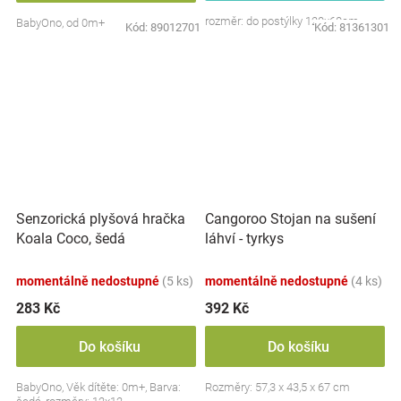
rozměr: do postýlky 120x60cm
BabyOno, od 0m+
Kód:
89012701
Kód:
81361301
Senzorická plyšová hračka
Cangoroo Stojan na sušení
Koala Coco, šedá
láhví - tyrkys
momentálně nedostupné
(5 ks)
momentálně nedostupné
(4 ks)
283 Kč
392 Kč
Do košíku
Do košíku
BabyOno, Věk dítěte: 0m+, Barva:
Rozměry: 57,3 x 43,5 x 67 cm