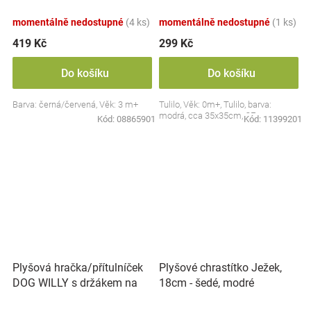
Collection - černá/červená,
BabyOno
momentálně nedostupné
(4 ks)
momentálně nedostupné
(1 ks)
419 Kč
299 Kč
Do košíku
Do košíku
Barva: černá/červená, Věk: 3 m+
Tulilo, Věk: 0m+, Tulilo, barva:
modrá, cca 35x35cm, CE
Kód:
08865901
Kód:
11399201
Plyšová hračka/přítulníček
Plyšové chrastítko Ježek,
DOG WILLY s držákem na
18cm - šedé, modré
dudlík BabyOno, béžový