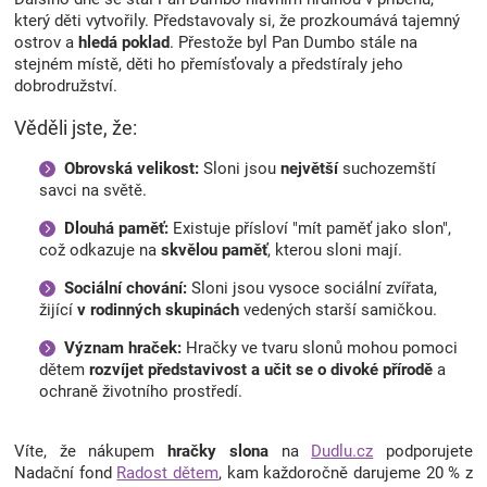
který děti vytvořily. Představovaly si, že prozkoumává tajemný
ostrov a
hledá poklad
. Přestože byl Pan Dumbo stále na
stejném místě, děti ho přemísťovaly a předstíraly jeho
dobrodružství.
Věděli jste, že:
Obrovská velikost:
Sloni jsou
největší
suchozemští
savci na světě.
Dlouhá paměť:
Existuje přísloví "mít paměť jako slon",
což odkazuje na
skvělou paměť
, kterou sloni mají.
Sociální chování:
Sloni jsou vysoce sociální zvířata,
žijící
v rodinných skupinách
vedených starší samičkou.
Význam hraček:
Hračky ve tvaru slonů mohou pomoci
dětem
rozvíjet představivost a učit se o divoké přírodě
a
ochraně životního prostředí.
Víte, že nákupem
hračky slona
na
Dudlu.cz
podporujete
Nadační fond
Radost dětem
, kam každoročně darujeme 20 % z