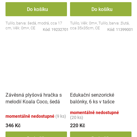
Do košíku
Do košíku
Tulilo, barva: šedá, modrá, cca 17
Tulilo, Věk: 0m+, Tulilo, barva: žlutá,
cm, Věk: 0m+, CE
cca 35x35cm, CE
Kód:
19232701
Kód:
11399001
Závěsná plyšová hračka s
Edukační senzorické
melodií Koala Coco, šedá
balónky, 6 ks v tašce
momentálně nedostupné
momentálně nedostupné
(9 ks)
(20 ks)
346 Kč
220 Kč