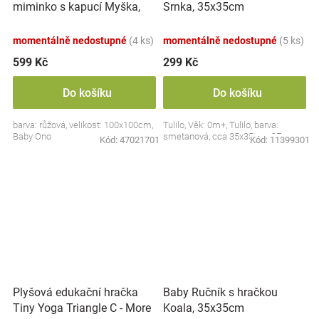
miminko s kapucí Myška,
Srnka, 35x35cm
100x100cm - růžová
momentálně nedostupné
(4 ks)
momentálně nedostupné
(5 ks)
599 Kč
299 Kč
Do košíku
Do košíku
barva: růžová, velikost: 100x100cm,
Tulilo, Věk: 0m+, Tulilo, barva:
Baby Ono
smetanová, cca 35x35cm, CE
Kód:
47021701
Kód:
11399301
Plyšová edukační hračka
Baby Ručník s hračkou
Tiny Yoga Triangle C - More
Koala, 35x35cm