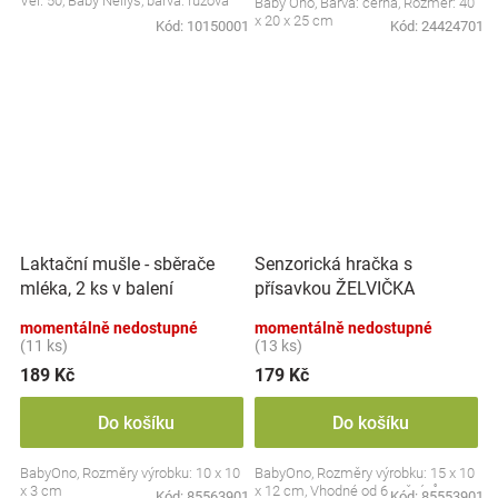
Vel. 50, Baby Nellys, barva: růžová
Baby Ono, Barva: černá, Rozměr: 40
x 20 x 25 cm
Kód:
10150001
Kód:
24424701
Laktační mušle - sběrače
Senzorická hračka s
mléka, 2 ks v balení
přísavkou ŽELVIČKA
momentálně nedostupné
momentálně nedostupné
(11 ks)
(13 ks)
189 Kč
179 Kč
Do košíku
Do košíku
BabyOno, Rozměry výrobku: 10 x 10
BabyOno, Rozměry výrobku: 15 x 10
x 3 cm
x 12 cm, Vhodné od 6 měsíců
Kód:
85563901
Kód:
85553901