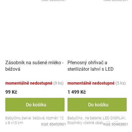
Přenosný ohřívač a
Zásobník na sušené mléko -
sterilizátor lahví s LED
béžová
displejem, bílý
momentálně nedostupné
(9 ks)
momentálně nedostupné
(5 ks)
99 Kč
1 499 Kč
Do košíku
Do košíku
BabyOno, barva: béžová, rozměr: 12
BabyOno , na baterie, LED DISPLAY,
x 8 x15 cm
Rozměry včetně obalu: 19 x 13 cm.
Kód:
85453901
Kód:
85483801