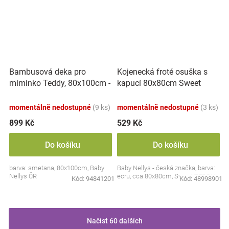
Bambusová deka pro
Kojenecká froté osuška s
miminko Teddy, 80x100cm -
kapucí 80x80cm Sweet
ecru. smetanová
dreams by TEDDY - ecru
momentálně nedostupné
(9 ks)
momentálně nedostupné
(3 ks)
899 Kč
529 Kč
Do košíku
Do košíku
barva: smetana, 80x100cm, Baby
Baby Nellys - česká značka, barva:
Nellys ČR
ecru, cca 80x80cm, Sweet TEDDY
Kód:
94841201
Kód:
48998901
Načíst 60 dalších