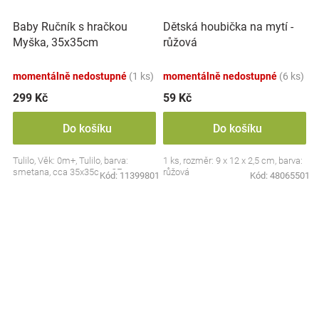
Baby Ručník s hračkou
Dětská houbička na mytí -
Myška, 35x35cm
růžová
momentálně nedostupné
(1 ks)
momentálně nedostupné
(6 ks)
299 Kč
59 Kč
Do košíku
Do košíku
Tulilo, Věk: 0m+, Tulilo, barva:
1 ks, rozměr: 9 x 12 x 2,5 cm, barva:
smetana, cca 35x35cm, CE
růžová
Kód:
11399801
Kód:
48065501