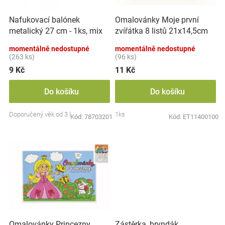
r
t
Značky
o
ů
Nafukovací balónek
Omalovánky Moje první
d
metalický 27 cm - 1ks, mix
zvířátka 8 listů 21x14,5cm
u
Blog
barev
MPZ
k
momentálně nedostupné
momentálně nedostupné
t
(263 ks)
(96 ks)
Hračkářství
ů
9 Kč
11 Kč
Přihlášení
Do košíku
Do košíku
Doporučený věk od 3 let
1ks
Kód:
78703201
Kód:
ET11400100
Zástěrka, bryndák
Omalovánky Princezny