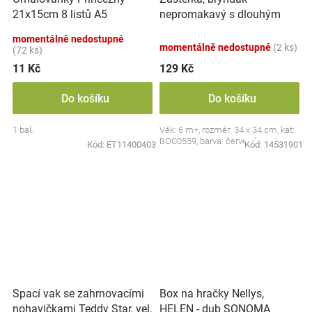
nepromakavý s dlouhým
21x15cm 8 listů A5
rukávem, Jahůdka, červený
momentálně nedostupné
momentálně nedostupné
(2 ks)
(72 ks)
11 Kč
129 Kč
Do košíku
Do košíku
1 bal.
Věk: 6 m+, rozměr: 34 x 34 cm, kat:
BOC0559, barva: červená
Kód:
ET11400403
Kód:
14531901
Spací vak se zahrnovacími
Box na hračky Nellys,
nohavičkami Teddy Star, vel.
HELEN - dub SONOMA