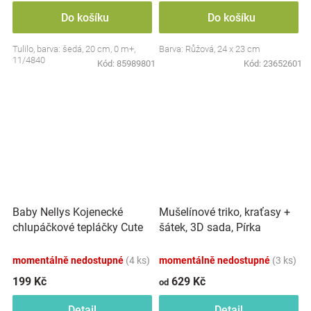
Do košíku
Do košíku
Tulilo, barva: šedá, 20 cm, 0 m+,
Barva: Růžová, 24 x 23 cm
11/4840
Kód:
85989801
Kód:
23652601
Baby Nellys Kojenecké
Mušelínové triko, kraťasy +
chlupáčkové tepláčky Cute
šátek, 3D sada, Pírka
Bunny - modré
Z&amp;Z, bílá/smetana
momentálně nedostupné
(4 ks)
momentálně nedostupné
(3 ks)
199 Kč
629 Kč
od
Detail
Detail