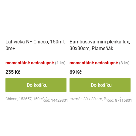
Lahvička NF Chicco, 150ml,
Bambusová mini plenka lux,
0m+
30x30cm, Plameňák
momentálně nedostupné
(1 ks)
momentálně nedostupné
(3 ks)
235 Kč
69 Kč
Do košíku
Do košíku
Chicco, 153657, 150ml, 0m+
rozměr: 30 x 30 cm, Bocioland
Kód:
14429301
Kód:
87115801