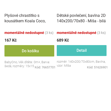
Plyšové chrastítko s
Dětské povlečení, bavlna 2D
kousátkem Koala Coco,
140x200/70x80 - Míša - bílá
šedá
s potiskem
momentálně nedostupné
(3 ks)
momentálně nedostupné
(3 ks)
167 Kč
689 Kč
Detail
Do košíku
rozměr: 140x200/70x80cm, Bavlna,
BabyOno, Věk dítěte: 0m+, Barva:
vzor: Míša
šedá, rozměry: 15x15 cm.
Kód:
76657701
Kód:
51626901