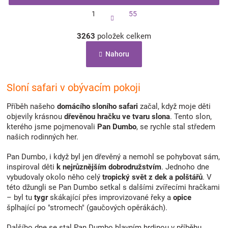
S
1
55
t
r
O
á
3263
položek celkem
v
n
l
k
Nahoru
á
o
d
v
a
á
c
Sloní safari v obývacím pokoji
n
í
í
p
Příběh našeho
domácího sloního safari
začal, když moje děti
r
objevily krásnou
dřevěnou hračku ve tvaru slona
. Tento slon,
v
kterého jsme pojmenovali
Pan Dumbo
, se rychle stal středem
k
našich rodinných her.
y
v
Pan Dumbo, i když byl jen dřevěný a nemohl se pohybovat sám,
ý
inspiroval děti
k nejrůznějším dobrodružstvím
. Jednoho dne
p
vybudovaly okolo něho celý
tropický svět z dek a polštářů
. V
i
této džungli se Pan Dumbo setkal s dalšími zvířecími hračkami
s
– byl tu
tygr
skákající přes improvizované řeky a
opice
u
šplhající po "stromech" (gaučových opěrákách).
Dalšího dne se stal Pan Dumbo hlavním hrdinou v příběhu,