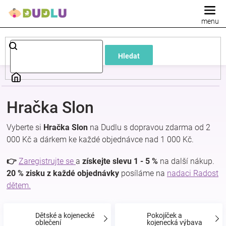
Přejít
na
obsah
Dětské
Hledat
a
kojenecké
Hračka Slon
oblečení
Vyberte si
Hračka Slon
na Dudlu s dopravou zdarma od 2
000 Kč a dárkem ke každé objednávce nad 1 000 Kč.
Pokojíček
👉
Zaregistrujte se
a
získejte slevu 1 - 5 %
na další nákup.
a
20 % zisku z každé objednávky
posíláme na
nadaci Radost
dětem.
kojenecká
Dětské a kojenecké
Pokojíček a
oblečení
kojenecká výbava
výbava