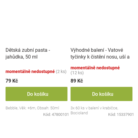
Výhodné balení - Vatové
Dětská zubní pasta -
tyčinky k čistění nosu, uší a
jahůdka, 50 ml
pupíku, 3x 60 ks
momentálně nedostupné
momentálně nedostupné
(2 ks)
(12 ks)
79 Kč
89 Kč
Do košíku
Do košíku
Bebble, Věk: +6m, Obsah: 50ml
3x 60 ks v balení v krabičce,
Bocioland
Kód:
47800101
Kód:
15337901