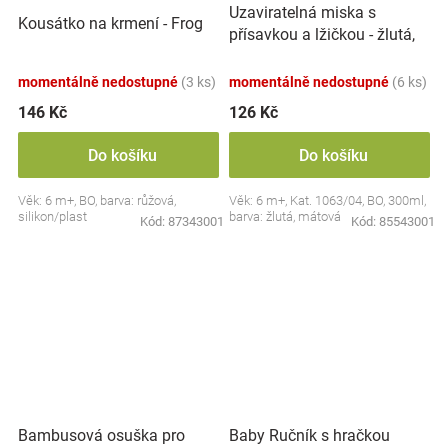
Uzaviratelná miska s
Kousátko na krmení - Frog
přísavkou a lžičkou - žlutá,
mátová
momentálně nedostupné
(3 ks)
momentálně nedostupné
(6 ks)
146 Kč
126 Kč
Do košíku
Do košíku
Věk: 6 m+, BO, barva: růžová,
Věk: 6 m+, Kat. 1063/04, BO, 300ml,
silikon/plast
barva: žlutá, mátová
Kód:
87343001
Kód:
85543001
Bambusová osuška pro
Baby Ručník s hračkou