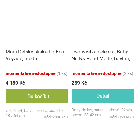
Dvouvrstvá čelenka, Baby
Moni Dětské skákadlo Bon
Nellys Hand Made, bavlna,
Voyage, modré
Korunka STAR - pudrově
růžová, 80/98
momentálně nedostupné
(1 ks)
momentálně nedostupné
(2 ks)
4 180 Kč
259 Kč
Detail
Do košíku
Baby Nellys, barva: pudrově růžová,,
věk: 6 m+, barva: modrá, cca 61 x
obvod: 38-42 cm
18 x 64 cm
Kód:
24467401
Kód:
05414701