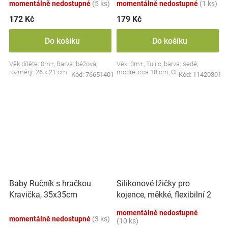
momentálně nedostupné
(5 ks)
momentálně nedostupné
(1 ks)
172 Kč
179 Kč
Do košíku
Do košíku
Věk dítěte: 0m+, Barva: béžová,
Věk: 0m+, Tulilo, barva: šedé,
rozměry: 26 x 21 cm
modré, cca 18 cm, CE
Kód:
76651401
Kód:
11420801
Silikonové lžičky pro
Baby Ručník s hračkou
kojence, měkké, flexibilní 2
Kravička, 35x35cm
ks, růžová/lila
momentálně nedostupné
momentálně nedostupné
(3 ks)
(10 ks)