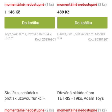
momentálně nedostupné
(1 ks)
momentálně nedostupné
(3 ks)
1 146 Kč
439 Kč
Do košíku
Do košíku
Toyz, Věk: 0 m+, rozměr: 89 x 84 x
Hencz, 0m+, Výška 29 cm. Mořská
55 cm
víla
Kód:
25236901
Kód:
86381201
Stolička, schůdek s
Dřevěná skládací hra
protiskluzovou funkcí -
TETRIS - 19ks, Adam Toys
Hippo - bílá
momentálně nedostupné
(2 ks)
momentálně nedostupné
(1 ks)