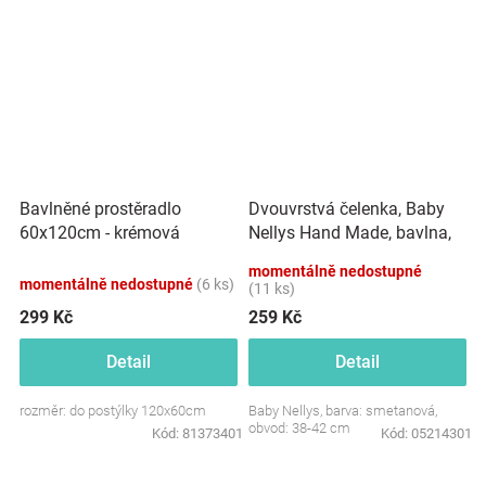
Dvouvrstvá čelenka, Baby
Bavlněné prostěradlo
Nellys Hand Made, bavlna,
60x120cm - krémová
Korunka STAR - smetanová,
momentálně nedostupné
80/98
momentálně nedostupné
(6 ks)
(11 ks)
299 Kč
259 Kč
Detail
Detail
rozměr: do postýlky 120x60cm
Baby Nellys, barva: smetanová,
obvod: 38-42 cm
Kód:
81373401
Kód:
05214301