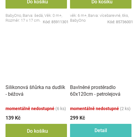
Do košíku
Do košíku
BabyOno, Barva: šedá, Věk: 0 m+,
věk: 6 m+, Barva: vícebarevné, 6ks,
Rozměr: 17 x 17 cm.
BabyOno
Kód:
85911301
Kód:
85736001
Silikonová šňůrka na dudlík
Bavlněné prostěradlo
- béžová
60x120cm - petrolejová
momentálně nedostupné
(6 ks)
momentálně nedostupné
(2 ks)
139 Kč
299 Kč
Detail
Do košíku