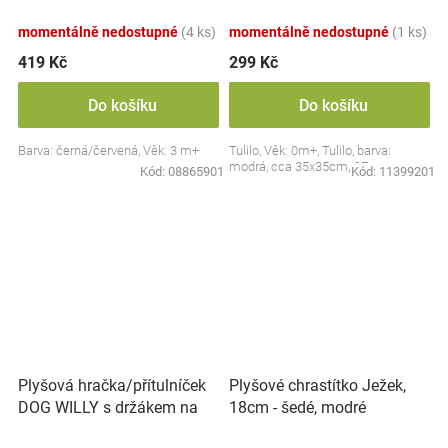
Collection - černá/červená,
BabyOno
momentálně nedostupné
(4 ks)
momentálně nedostupné
(1 ks)
419 Kč
299 Kč
Do košíku
Do košíku
Barva: černá/červená, Věk: 3 m+
Tulilo, Věk: 0m+, Tulilo, barva:
modrá, cca 35x35cm, CE
Kód:
08865901
Kód:
11399201
Plyšová hračka/přítulníček
Plyšové chrastítko Ježek,
DOG WILLY s držákem na
18cm - šedé, modré
dudlík BabyOno, béžový