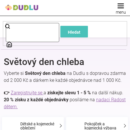
Přejít
na
obsah
Dětské
Hledat
a
kojenecké
Světový den chleba
oblečení
Vyberte si
Světový den chleba
na Dudlu s dopravou zdarma
od 2 000 Kč a dárkem ke každé objednávce nad 1 000 Kč.
Pokojíček
👉
Zaregistrujte se
a
získejte slevu 1 - 5 %
na další nákup.
a
20 % zisku z každé objednávky
posíláme na
nadaci Radost
dětem.
kojenecká
Dětské a kojenecké
Pokojíček a
oblečení
kojenecká výbava
výbava