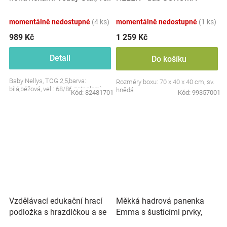
S, 68/86
momentálně nedostupné
(4 ks)
momentálně nedostupné
(1 ks)
989 Kč
1 259 Kč
Detail
Do košíku
Baby Nellys, TOG 2,5,barva:
Rozměry boxu: 70 x 40 x 40 cm, sv.
bílá,béžová, vel.: 68/86 zateplený
hnědá
Kód:
82481701
Kód:
99357001
Vzdělávací edukační hrací
Měkká hadrová panenka
podložka s hrazdičkou a se
Emma s šustícími prvky,
zvuky, Safari
modrá