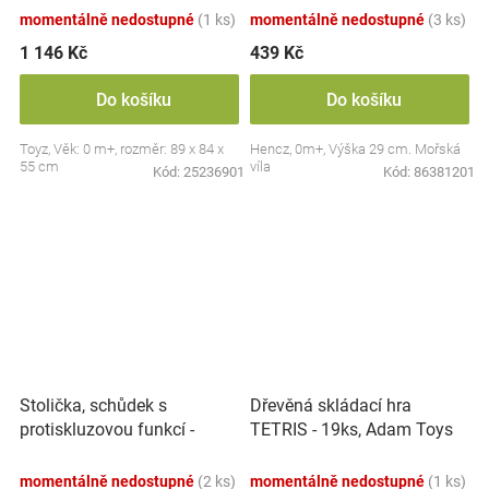
momentálně nedostupné
(1 ks)
momentálně nedostupné
(3 ks)
1 146 Kč
439 Kč
Do košíku
Do košíku
Toyz, Věk: 0 m+, rozměr: 89 x 84 x
Hencz, 0m+, Výška 29 cm. Mořská
55 cm
víla
Kód:
25236901
Kód:
86381201
Stolička, schůdek s
Dřevěná skládací hra
protiskluzovou funkcí -
TETRIS - 19ks, Adam Toys
Hippo - bílá
momentálně nedostupné
(2 ks)
momentálně nedostupné
(1 ks)