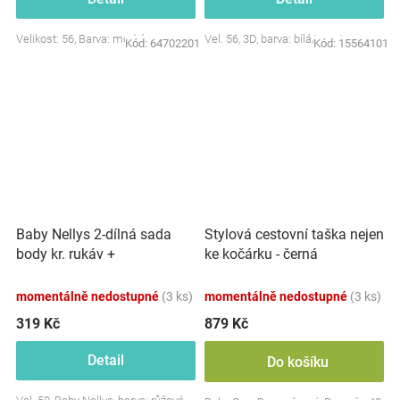
Velikost: 56, Barva: modrá
Vel. 56, 3D, barva: bílá/smetana
Kód:
64702201
Kód:
15564101
Baby Nellys 2-dílná sada
Stylová cestovní taška nejen
body kr. rukáv +
ke kočárku - černá
polodupačky, růžová - Baby
Little Star
momentálně nedostupné
(3 ks)
momentálně nedostupné
(3 ks)
319 Kč
879 Kč
Detail
Do košíku