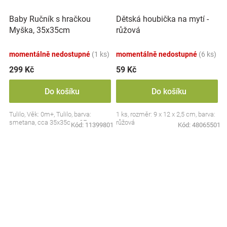
Baby Ručník s hračkou
Dětská houbička na mytí -
Myška, 35x35cm
růžová
momentálně nedostupné
(1 ks)
momentálně nedostupné
(6 ks)
299 Kč
59 Kč
Do košíku
Do košíku
Tulilo, Věk: 0m+, Tulilo, barva:
1 ks, rozměr: 9 x 12 x 2,5 cm, barva:
smetana, cca 35x35cm, CE
růžová
Kód:
11399801
Kód:
48065501