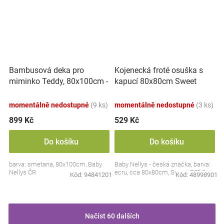
Bambusová deka pro
Kojenecká froté osuška s
miminko Teddy, 80x100cm -
kapucí 80x80cm Sweet
ecru. smetanová
dreams by TEDDY - ecru
momentálně nedostupné
(9 ks)
momentálně nedostupné
(3 ks)
899 Kč
529 Kč
Do košíku
Do košíku
barva: smetana, 80x100cm, Baby
Baby Nellys - česká značka, barva:
Nellys ČR
ecru, cca 80x80cm, Sweet TEDDY
Kód:
94841201
Kód:
48998901
Načíst 60 dalších