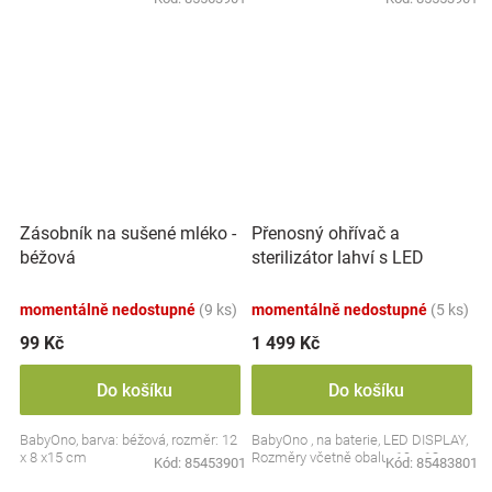
Přenosný ohřívač a
Zásobník na sušené mléko -
sterilizátor lahví s LED
béžová
displejem, bílý
momentálně nedostupné
(9 ks)
momentálně nedostupné
(5 ks)
99 Kč
1 499 Kč
Do košíku
Do košíku
BabyOno, barva: béžová, rozměr: 12
BabyOno , na baterie, LED DISPLAY,
x 8 x15 cm
Rozměry včetně obalu: 19 x 13 cm.
Kód:
85453901
Kód:
85483801