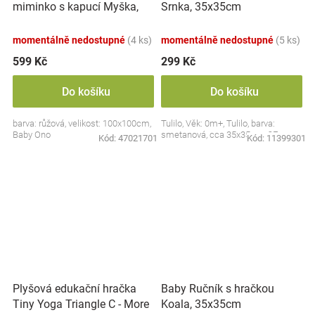
miminko s kapucí Myška,
Srnka, 35x35cm
100x100cm - růžová
momentálně nedostupné
(4 ks)
momentálně nedostupné
(5 ks)
599 Kč
299 Kč
Do košíku
Do košíku
barva: růžová, velikost: 100x100cm,
Tulilo, Věk: 0m+, Tulilo, barva:
Baby Ono
smetanová, cca 35x35cm, CE
Kód:
47021701
Kód:
11399301
Plyšová edukační hračka
Baby Ručník s hračkou
Tiny Yoga Triangle C - More
Koala, 35x35cm