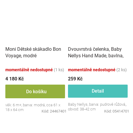
Dvouvrstvá čelenka, Baby
Moni Dětské skákadlo Bon
Nellys Hand Made, bavlna,
Voyage, modré
Korunka STAR - pudrově
růžová, 80/98
momentálně nedostupné
(1 ks)
momentálně nedostupné
(2 ks)
4 180 Kč
259 Kč
Detail
Do košíku
Baby Nellys, barva: pudrově růžová,,
věk: 6 m+, barva: modrá, cca 61 x
obvod: 38-42 cm
18 x 64 cm
Kód:
24467401
Kód:
05414701