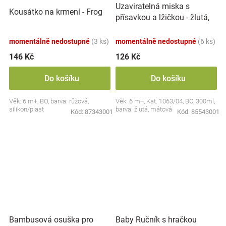
Uzaviratelná miska s
Kousátko na krmení - Frog
přísavkou a lžičkou - žlutá,
mátová
momentálně nedostupné
(3 ks)
momentálně nedostupné
(6 ks)
146 Kč
126 Kč
Do košíku
Do košíku
Věk: 6 m+, BO, barva: růžová,
Věk: 6 m+, Kat. 1063/04, BO, 300ml,
silikon/plast
barva: žlutá, mátová
Kód:
87343001
Kód:
85543001
Bambusová osuška pro
Baby Ručník s hračkou