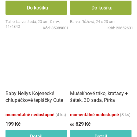
Do košíku
Do košíku
Tulilo, barva: šedá, 20 cm, 0 m+,
Barva: Růžová, 24 x 23 cm
11/4840
Kód:
85989801
Kód:
23652601
Baby Nellys Kojenecké
Mušelínové triko, kraťasy +
chlupáčkové tepláčky Cute
šátek, 3D sada, Pírka
Bunny - modré
Z&amp;Z, bílá/smetana
momentálně nedostupné
(4 ks)
momentálně nedostupné
(3 ks)
199 Kč
629 Kč
od
Detail
Detail