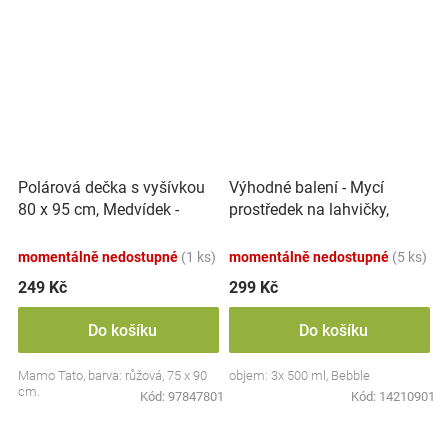
Polárová dečka s vyšívkou
Výhodné balení - Mycí
80 x 95 cm, Medvídek -
prostředek na lahvičky,
růžový
savičky a hračky - 3x 500 ml
momentálně nedostupné
(1 ks)
momentálně nedostupné
(5 ks)
249 Kč
299 Kč
Do košíku
Do košíku
Mamo Tato, barva: růžová, 75 x 90
objem: 3x 500 ml, Bebble
cm.
Kód:
97847801
Kód:
14210901