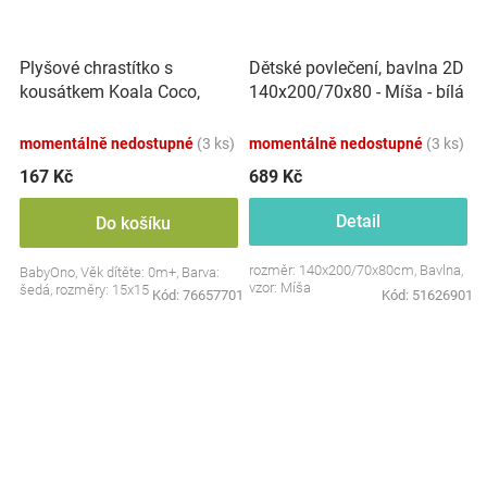
Plyšové chrastítko s
Dětské povlečení, bavlna 2D
kousátkem Koala Coco,
140x200/70x80 - Míša - bílá
šedá
s potiskem
momentálně nedostupné
(3 ks)
momentálně nedostupné
(3 ks)
167 Kč
689 Kč
Detail
Do košíku
rozměr: 140x200/70x80cm, Bavlna,
BabyOno, Věk dítěte: 0m+, Barva:
vzor: Míša
šedá, rozměry: 15x15 cm.
Kód:
76657701
Kód:
51626901