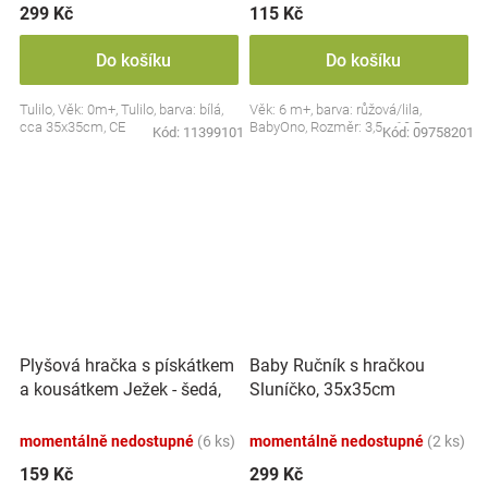
299 Kč
115 Kč
Do košíku
Do košíku
Tulilo, Věk: 0m+, Tulilo, barva: bílá,
Věk: 6 m+, barva: růžová/lila,
cca 35x35cm, CE
BabyOno, Rozměr: 3,5 x 10,5 cm
Kód:
11399101
Kód:
09758201
Plyšová hračka s pískátkem
Baby Ručník s hračkou
a kousátkem Ježek - šedá,
Sluníčko, 35x35cm
modrá
momentálně nedostupné
(6 ks)
momentálně nedostupné
(2 ks)
159 Kč
299 Kč