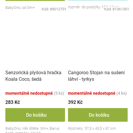
rozměr: do postýlky 120x60cm
BabyOno, od 0m+
Kód:
89012701
Kód:
81361301
Senzorická plyšová hračka
Cangoroo Stojan na sušení
Koala Coco, šedá
láhví - tyrkys
momentálně nedostupné
(5 ks)
momentálně nedostupné
(4 ks)
283 Kč
392 Kč
Do košíku
Do košíku
BabyOno, Věk dítěte: 0m+, Barva:
Rozměry: 57,3 x 43,5 x 67 cm