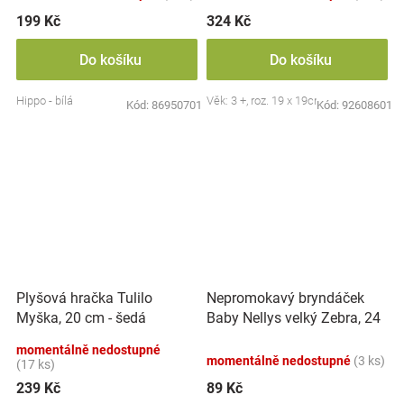
199 Kč
324 Kč
Do košíku
Do košíku
Hippo - bílá
Věk: 3 +, roz. 19 x 19cm
Kód:
86950701
Kód:
92608601
Nepromokavý bryndáček
Plyšová hračka Tulilo
Baby Nellys velký Zebra, 24
Myška, 20 cm - šedá
x 23 cm - růžová
momentálně nedostupné
momentálně nedostupné
(3 ks)
(17 ks)
239 Kč
89 Kč