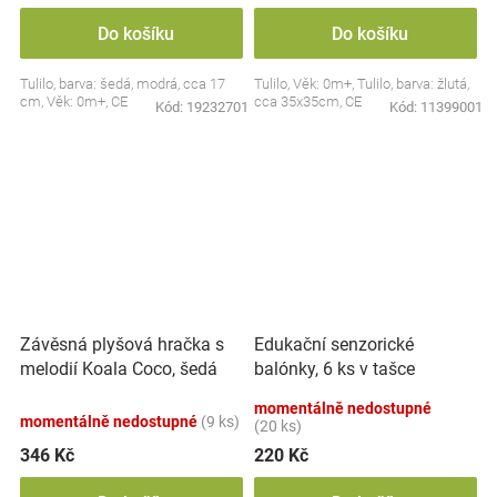
Do košíku
Do košíku
Tulilo, barva: šedá, modrá, cca 17
Tulilo, Věk: 0m+, Tulilo, barva: žlutá,
cm, Věk: 0m+, CE
cca 35x35cm, CE
Kód:
19232701
Kód:
11399001
Závěsná plyšová hračka s
Edukační senzorické
melodií Koala Coco, šedá
balónky, 6 ks v tašce
momentálně nedostupné
momentálně nedostupné
(9 ks)
(20 ks)
346 Kč
220 Kč