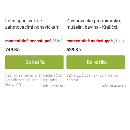
Letní spací vak se
Zavinovačka pro miminko,
zahrnovacími nohavičkami,
mušelín, bavlna - Králičci,
bavlna, Míša - bílý s
béžová
potiskem, M
momentálně nedostupné
(5 ks)
momentálně nedostupné
(1 ks)
749 Kč
539 Kč
Do košíku
Do košíku
Vzor: Míša, barva: bílá/hnědá, TOG:
SENSILLO, cca 75x75cm, barva:
0,5, velikost "M" -od 2-6 let, Baby
béžová
Nellys ČR
Kód:
17232701
Kód:
36424301