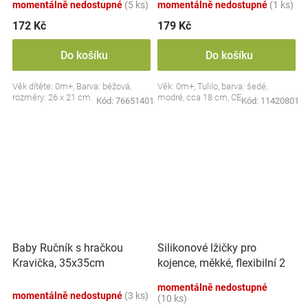
momentálně nedostupné
(5 ks)
momentálně nedostupné
(1 ks)
172 Kč
179 Kč
Do košíku
Do košíku
Věk dítěte: 0m+, Barva: béžová,
Věk: 0m+, Tulilo, barva: šedé,
rozměry: 26 x 21 cm
modré, cca 18 cm, CE
Kód:
76651401
Kód:
11420801
Silikonové lžičky pro
Baby Ručník s hračkou
kojence, měkké, flexibilní 2
Kravička, 35x35cm
ks, růžová/lila
momentálně nedostupné
momentálně nedostupné
(3 ks)
(10 ks)