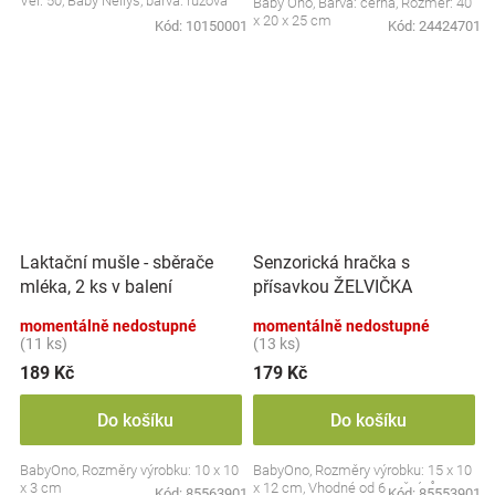
Vel. 50, Baby Nellys, barva: růžová
Baby Ono, Barva: černá, Rozměr: 40
x 20 x 25 cm
Kód:
10150001
Kód:
24424701
Laktační mušle - sběrače
Senzorická hračka s
mléka, 2 ks v balení
přísavkou ŽELVIČKA
momentálně nedostupné
momentálně nedostupné
(11 ks)
(13 ks)
189 Kč
179 Kč
Do košíku
Do košíku
BabyOno, Rozměry výrobku: 10 x 10
BabyOno, Rozměry výrobku: 15 x 10
x 3 cm
x 12 cm, Vhodné od 6 měsíců
Kód:
85563901
Kód:
85553901