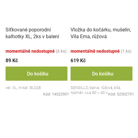
Síťkované poporodní
Vložka do kočárku, mušelín,
kalhotky XL, 2ks v balení
Víla Ema, růžová
momentálně nedostupné
(6 ks)
momentálně nedostupné
(1 ks)
89 Kč
619 Kč
Do košíku
Do košíku
vel. XL, nr.kat. BL028
SENSILLO, barva: růžová, bílá,
rozměr: cca 80 × 40 cm
Kód:
14322901
Kód:
52502701