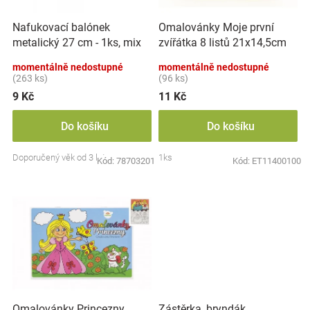
r
t
Značky
o
ů
Nafukovací balónek
Omalovánky Moje první
d
metalický 27 cm - 1ks, mix
zvířátka 8 listů 21x14,5cm
u
Blog
barev
MPZ
k
momentálně nedostupné
momentálně nedostupné
t
(263 ks)
(96 ks)
Hračkářství
ů
9 Kč
11 Kč
Přihlášení
Do košíku
Do košíku
Doporučený věk od 3 let
1ks
Kód:
78703201
Kód:
ET11400100
Zástěrka, bryndák
Omalovánky Princezny