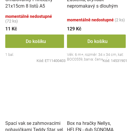
nepromakavý s dlouhým
21x15cm 8 listů A5
rukávem, Jahůdka, červený
momentálně nedostupné
momentálně nedostupné
(2 ks)
(72 ks)
11 Kč
129 Kč
Do košíku
Do košíku
1 bal.
Věk: 6 m+, rozměr: 34 x 34 cm, kat:
BOC0559, barva: červená
Kód:
ET11400403
Kód:
14531901
Spací vak se zahrnovacími
Box na hračky Nellys,
nohavičkami Teddy Star, vel.
HELEN - dub SONOMA