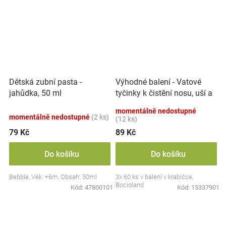
Výhodné balení - Vatové
Dětská zubní pasta -
tyčinky k čistění nosu, uší a
jahůdka, 50 ml
pupíku, 3x 60 ks
momentálně nedostupné
momentálně nedostupné
(2 ks)
(12 ks)
79 Kč
89 Kč
Do košíku
Do košíku
Bebble, Věk: +6m, Obsah: 50ml
3x 60 ks v balení v krabičce,
Bocioland
Kód:
47800101
Kód:
15337901