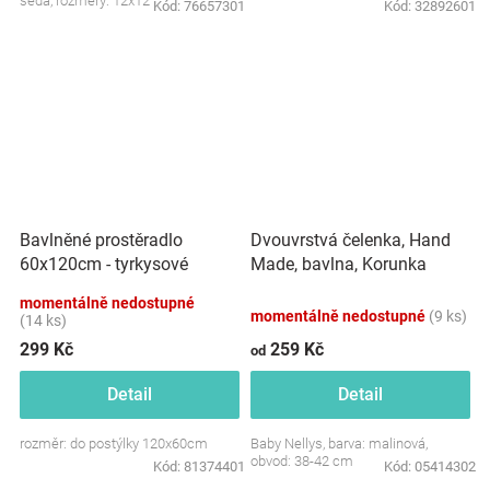
šedá, rozměry: 12x12 cm.
Kód:
76657301
Kód:
32892601
Dvouvrstvá čelenka, Hand
Bavlněné prostěradlo
Made, bavlna, Korunka
60x120cm - tyrkysové
STAR - malinová, 80/98
momentálně nedostupné
momentálně nedostupné
(9 ks)
(14 ks)
299 Kč
259 Kč
od
Detail
Detail
rozměr: do postýlky 120x60cm
Baby Nellys, barva: malinová,
obvod: 38-42 cm
Kód:
81374401
Kód:
05414302