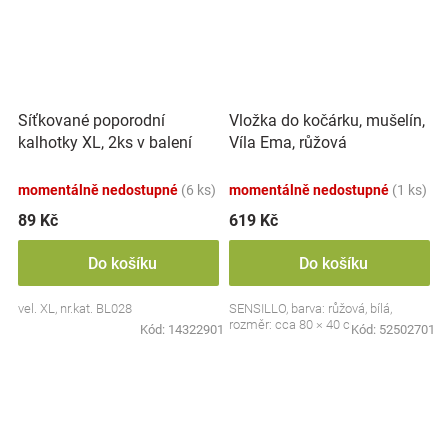
Síťkované poporodní
Vložka do kočárku, mušelín,
kalhotky XL, 2ks v balení
Víla Ema, růžová
momentálně nedostupné
(6 ks)
momentálně nedostupné
(1 ks)
89 Kč
619 Kč
Do košíku
Do košíku
vel. XL, nr.kat. BL028
SENSILLO, barva: růžová, bílá,
rozměr: cca 80 × 40 cm
Kód:
14322901
Kód:
52502701