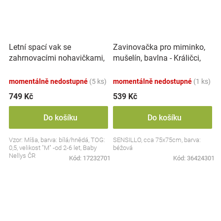
Letní spací vak se
Zavinovačka pro miminko,
zahrnovacími nohavičkami,
mušelín, bavlna - Králičci,
bavlna, Míša - bílý s
béžová
potiskem, M
momentálně nedostupné
(5 ks)
momentálně nedostupné
(1 ks)
749 Kč
539 Kč
Do košíku
Do košíku
Vzor: Míša, barva: bílá/hnědá, TOG:
SENSILLO, cca 75x75cm, barva:
0,5, velikost "M" -od 2-6 let, Baby
béžová
Nellys ČR
Kód:
17232701
Kód:
36424301