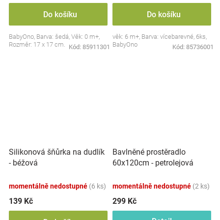
Do košíku
Do košíku
BabyOno, Barva: šedá, Věk: 0 m+,
věk: 6 m+, Barva: vícebarevné, 6ks,
Rozměr: 17 x 17 cm.
BabyOno
Kód:
85911301
Kód:
85736001
Silikonová šňůrka na dudlík
Bavlněné prostěradlo
- béžová
60x120cm - petrolejová
momentálně nedostupné
(6 ks)
momentálně nedostupné
(2 ks)
139 Kč
299 Kč