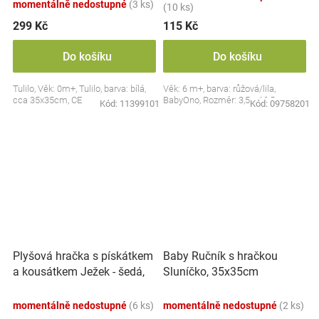
momentálně nedostupné
(3 ks)
(10 ks)
299 Kč
115 Kč
Do košíku
Do košíku
Tulilo, Věk: 0m+, Tulilo, barva: bílá,
Věk: 6 m+, barva: růžová/lila,
cca 35x35cm, CE
BabyOno, Rozměr: 3,5 x 10,5 cm
Kód:
11399101
Kód:
09758201
Plyšová hračka s pískátkem
Baby Ručník s hračkou
a kousátkem Ježek - šedá,
Sluníčko, 35x35cm
modrá
momentálně nedostupné
(6 ks)
momentálně nedostupné
(2 ks)