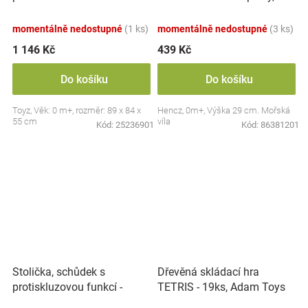
zvuky, Safari
modrá
momentálně nedostupné
(1 ks)
momentálně nedostupné
(3 ks)
1 146 Kč
439 Kč
Do košíku
Do košíku
Toyz, Věk: 0 m+, rozměr: 89 x 84 x
Hencz, 0m+, Výška 29 cm. Mořská
55 cm
víla
Kód:
25236901
Kód:
86381201
Stolička, schůdek s
Dřevěná skládací hra
protiskluzovou funkcí -
TETRIS - 19ks, Adam Toys
Hippo - bílá