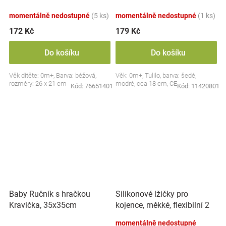
dudlík BabyOno, béžový
momentálně nedostupné
(5 ks)
momentálně nedostupné
(1 ks)
172 Kč
179 Kč
Do košíku
Do košíku
Věk dítěte: 0m+, Barva: béžová,
Věk: 0m+, Tulilo, barva: šedé,
rozměry: 26 x 21 cm
modré, cca 18 cm, CE
Kód:
76651401
Kód:
11420801
Silikonové lžičky pro
Baby Ručník s hračkou
kojence, měkké, flexibilní 2
Kravička, 35x35cm
ks, růžová/lila
momentálně nedostupné