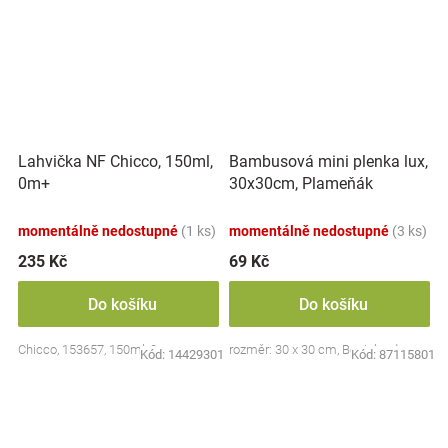
Lahvička NF Chicco, 150ml,
Bambusová mini plenka lux,
0m+
30x30cm, Plameňák
momentálně nedostupné
(1 ks)
momentálně nedostupné
(3 ks)
235 Kč
69 Kč
Do košíku
Do košíku
Chicco, 153657, 150ml, 0m+
rozměr: 30 x 30 cm, Bocioland
Kód:
14429301
Kód:
87115801