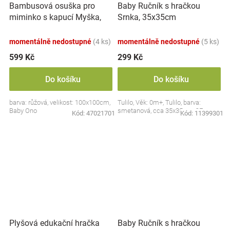
Bambusová osuška pro
Baby Ručník s hračkou
miminko s kapucí Myška,
Srnka, 35x35cm
100x100cm - růžová
momentálně nedostupné
(4 ks)
momentálně nedostupné
(5 ks)
599 Kč
299 Kč
Do košíku
Do košíku
barva: růžová, velikost: 100x100cm,
Tulilo, Věk: 0m+, Tulilo, barva:
Baby Ono
smetanová, cca 35x35cm, CE
Kód:
47021701
Kód:
11399301
Plyšová edukační hračka
Baby Ručník s hračkou