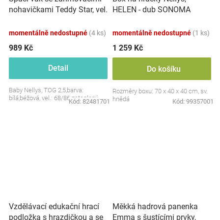
nohavičkami Teddy Star, vel.
HELEN - dub SONOMA
S, 68/86
momentálně nedostupné
(4 ks)
momentálně nedostupné
(1 ks)
989 Kč
1 259 Kč
Detail
Do košíku
Baby Nellys, TOG 2,5,barva:
Rozměry boxu: 70 x 40 x 40 cm, sv.
bílá,béžová, vel.: 68/86 zateplený
hnědá
Kód:
82481701
Kód:
99357001
Vzdělávací edukační hrací
Měkká hadrová panenka
podložka s hrazdičkou a se
Emma s šustícími prvky,