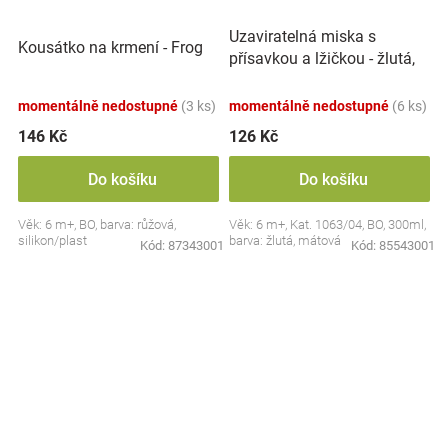
Uzaviratelná miska s
Kousátko na krmení - Frog
přísavkou a lžičkou - žlutá,
mátová
momentálně nedostupné
(3 ks)
momentálně nedostupné
(6 ks)
146 Kč
126 Kč
Do košíku
Do košíku
Věk: 6 m+, BO, barva: růžová,
Věk: 6 m+, Kat. 1063/04, BO, 300ml,
silikon/plast
barva: žlutá, mátová
Kód:
87343001
Kód:
85543001