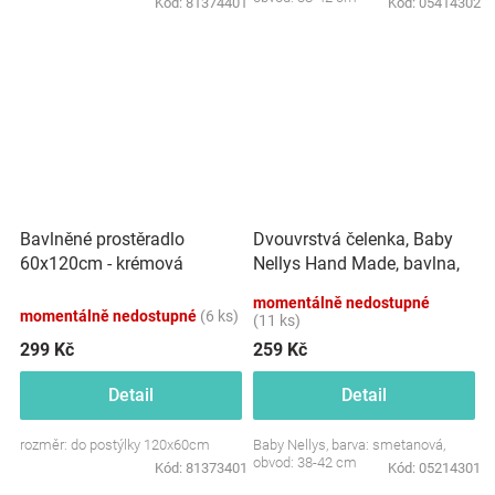
Kód:
81374401
Kód:
05414302
Dvouvrstvá čelenka, Baby
Bavlněné prostěradlo
Nellys Hand Made, bavlna,
60x120cm - krémová
Korunka STAR - smetanová,
momentálně nedostupné
80/98
momentálně nedostupné
(6 ks)
(11 ks)
299 Kč
259 Kč
Detail
Detail
rozměr: do postýlky 120x60cm
Baby Nellys, barva: smetanová,
obvod: 38-42 cm
Kód:
81373401
Kód:
05214301