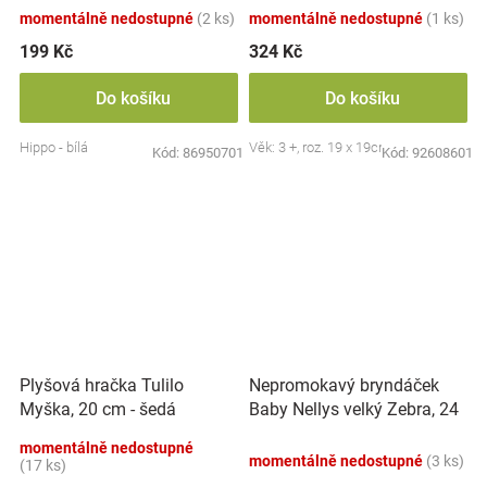
momentálně nedostupné
(2 ks)
momentálně nedostupné
(1 ks)
199 Kč
324 Kč
Do košíku
Do košíku
Hippo - bílá
Věk: 3 +, roz. 19 x 19cm
Kód:
86950701
Kód:
92608601
Nepromokavý bryndáček
Plyšová hračka Tulilo
Baby Nellys velký Zebra, 24
Myška, 20 cm - šedá
x 23 cm - růžová
momentálně nedostupné
momentálně nedostupné
(3 ks)
(17 ks)