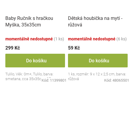
Baby Ručník s hračkou
Dětská houbička na mytí -
Myška, 35x35cm
růžová
momentálně nedostupné
(1 ks)
momentálně nedostupné
(6 ks)
299 Kč
59 Kč
Do košíku
Do košíku
Tulilo, Věk: 0m+, Tulilo, barva:
1 ks, rozměr: 9 x 12 x 2,5 cm, barva:
smetana, cca 35x35cm, CE
růžová
Kód:
11399801
Kód:
48065501