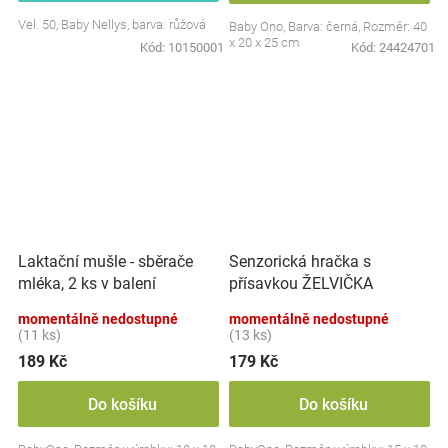
Vel. 50, Baby Nellys, barva: růžová
Baby Ono, Barva: černá, Rozměr: 40
x 20 x 25 cm
Kód:
10150001
Kód:
24424701
Laktační mušle - sběrače
Senzorická hračka s
mléka, 2 ks v balení
přísavkou ŽELVIČKA
momentálně nedostupné
momentálně nedostupné
(11 ks)
(13 ks)
189 Kč
179 Kč
Do košíku
Do košíku