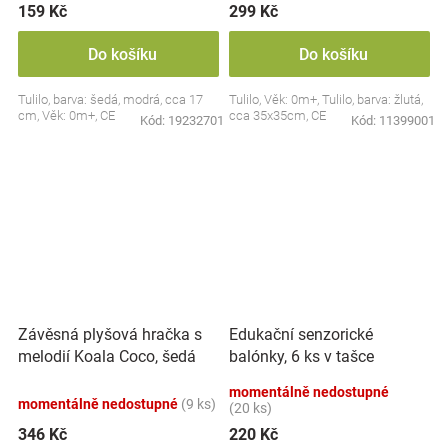
159 Kč
299 Kč
Do košíku
Do košíku
Tulilo, barva: šedá, modrá, cca 17
Tulilo, Věk: 0m+, Tulilo, barva: žlutá,
cm, Věk: 0m+, CE
cca 35x35cm, CE
Kód:
19232701
Kód:
11399001
Závěsná plyšová hračka s
Edukační senzorické
melodií Koala Coco, šedá
balónky, 6 ks v tašce
momentálně nedostupné
momentálně nedostupné
(9 ks)
(20 ks)
346 Kč
220 Kč