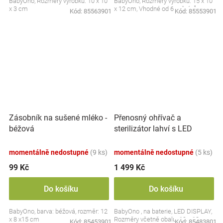
BabyOno, Rozměry výrobku: 10 x 10
BabyOno, Rozměry výrobku: 15 x 10
x 3 cm
x 12 cm, Vhodné od 6 měsíců
Kód:
85563901
Kód:
85553901
Přenosný ohřívač a
Zásobník na sušené mléko -
sterilizátor lahví s LED
béžová
displejem, bílý
momentálně nedostupné
(9 ks)
momentálně nedostupné
(5 ks)
99 Kč
1 499 Kč
Do košíku
Do košíku
BabyOno, barva: béžová, rozměr: 12
BabyOno , na baterie, LED DISPLAY,
x 8 x15 cm
Rozměry včetně obalu: 19 x 13 cm.
Kód:
85453901
Kód:
85483801