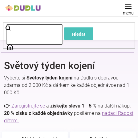
Přejít
na
obsah
Dětské
Hledat
a
kojenecké
Světový týden kojení
oblečení
Vyberte si
Světový týden kojení
na Dudlu s dopravou
zdarma od 2 000 Kč a dárkem ke každé objednávce nad 1
Pokojíček
000 Kč.
a
👉
Zaregistrujte se
a
získejte slevu 1 - 5 %
na další nákup.
20 % zisku z každé objednávky
posíláme na
nadaci Radost
dětem.
kojenecká
výbava