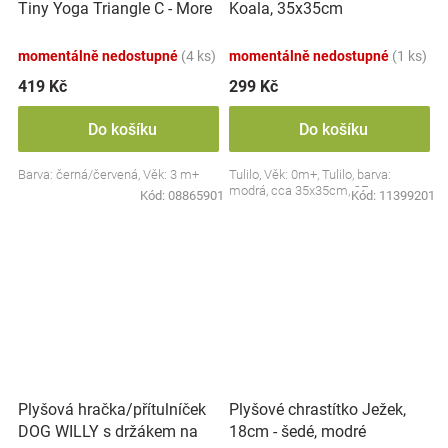
Tiny Yoga Triangle C - More
Koala, 35x35cm
Collection - černá/červená,
BabyOno
momentálně nedostupné
(4 ks)
momentálně nedostupné
(1 ks)
419 Kč
299 Kč
Do košíku
Do košíku
Barva: černá/červená, Věk: 3 m+
Tulilo, Věk: 0m+, Tulilo, barva:
modrá, cca 35x35cm, CE
Kód:
08865901
Kód:
11399201
Plyšová hračka/přítulníček
Plyšové chrastítko Ježek,
DOG WILLY s držákem na
18cm - šedé, modré