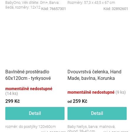
BabyOno, Věk dítěte: 0m+, Barva:
Rozměry: 57,3 x 43,5 x 67 cm
šedá, rozměry: 12x12 cm.
Kód:
76657301
Kód:
32892601
Dvouvrstvá čelenka, Hand
Bavlněné prostěradlo
Made, bavlna, Korunka
60x120cm - tyrkysové
STAR - malinová, 80/98
momentálně nedostupné
momentálně nedostupné
(9 ks)
(14 ks)
299 Kč
259 Kč
od
Detail
Detail
rozměr: do postýlky 120x60cm
Baby Nellys, barva: malinová,
obvod: 38-42 cm