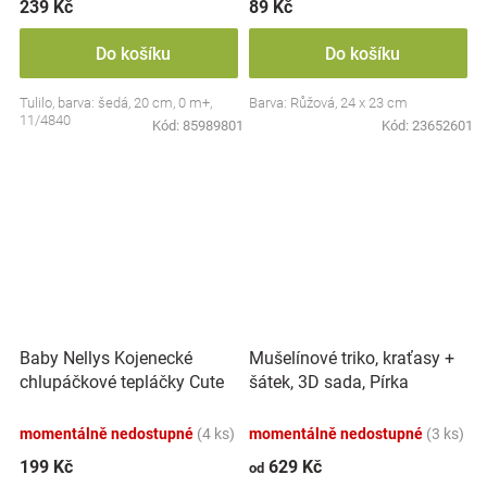
239 Kč
89 Kč
Do košíku
Do košíku
Tulilo, barva: šedá, 20 cm, 0 m+,
Barva: Růžová, 24 x 23 cm
11/4840
Kód:
85989801
Kód:
23652601
Baby Nellys Kojenecké
Mušelínové triko, kraťasy +
chlupáčkové tepláčky Cute
šátek, 3D sada, Pírka
Bunny - modré
Z&amp;Z, bílá/smetana
momentálně nedostupné
(4 ks)
momentálně nedostupné
(3 ks)
199 Kč
629 Kč
od