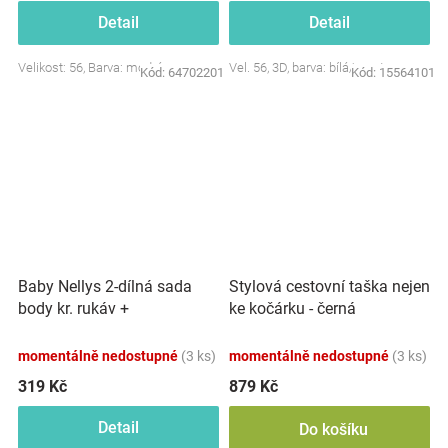
Detail
Detail
Velikost: 56, Barva: modrá
Vel. 56, 3D, barva: bílá/smetana
Kód:
64702201
Kód:
15564101
Baby Nellys 2-dílná sada
Stylová cestovní taška nejen
body kr. rukáv +
ke kočárku - černá
polodupačky, růžová - Baby
Little Star
momentálně nedostupné
(3 ks)
momentálně nedostupné
(3 ks)
319 Kč
879 Kč
Detail
Do košíku