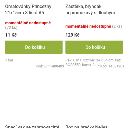
Zástěrka, bryndák
Omalovánky Princezny
nepromakavý s dlouhým
21x15cm 8 listů A5
rukávem, Jahůdka, červený
momentálně nedostupné
momentálně nedostupné
(2 ks)
(72 ks)
11 Kč
129 Kč
Do košíku
Do košíku
1 bal.
Věk: 6 m+, rozměr: 34 x 34 cm, kat:
BOC0559, barva: červená
Kód:
ET11400403
Kód:
14531901
Spací vak se zahrnovacími
Box na hračky Nellys,