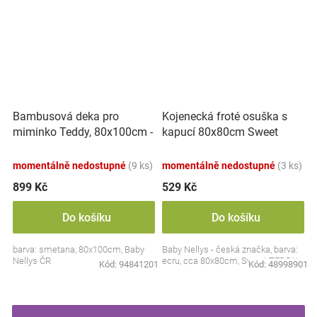
Bambusová deka pro
Kojenecká froté osuška s
miminko Teddy, 80x100cm -
kapucí 80x80cm Sweet
ecru. smetanová
dreams by TEDDY - ecru
momentálně nedostupné
(9 ks)
momentálně nedostupné
(3 ks)
899 Kč
529 Kč
Do košíku
Do košíku
barva: smetana, 80x100cm, Baby
Baby Nellys - česká značka, barva:
Nellys ČR
ecru, cca 80x80cm, Sweet TEDDY
Kód:
94841201
Kód:
48998901