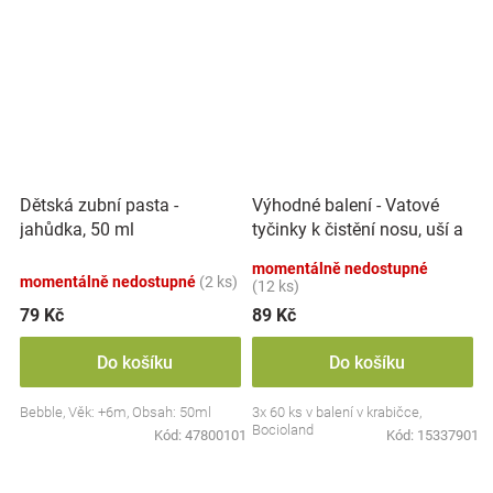
Výhodné balení - Vatové
Dětská zubní pasta -
tyčinky k čistění nosu, uší a
jahůdka, 50 ml
pupíku, 3x 60 ks
momentálně nedostupné
momentálně nedostupné
(2 ks)
(12 ks)
79 Kč
89 Kč
Do košíku
Do košíku
Bebble, Věk: +6m, Obsah: 50ml
3x 60 ks v balení v krabičce,
Bocioland
Kód:
47800101
Kód:
15337901