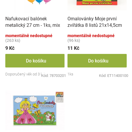
p
k
Značky
r
t
o
ů
Nafukovací balónek
Omalovánky Moje první
d
Blog
metalický 27 cm - 1ks, mix
zvířátka 8 listů 21x14,5cm
u
barev
MPZ
k
momentálně nedostupné
momentálně nedostupné
Hračkářství
t
(263 ks)
(96 ks)
ů
9 Kč
11 Kč
Přihlášení
Do košíku
Do košíku
Doporučený věk od 3 let
1ks
Kód:
78703201
Kód:
ET11400100