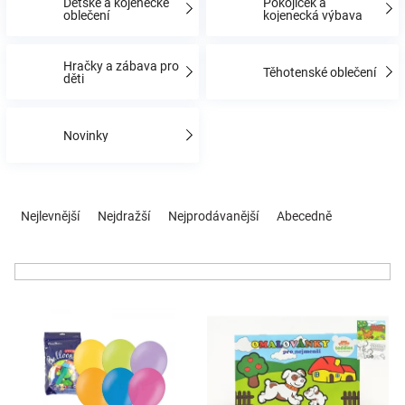
Dětské a kojenecké
Pokojíček a
oblečení
kojenecká výbava
Hračky
Hračky a zábava pro
Těhotenské oblečení
děti
a
Novinky
zábava
pro
Ř
a
Nejlevnější
Nejdražší
Nejprodávanější
Abecedně
z
děti
e
n
Těhotenské
í
V
p
oblečení
ý
r
p
o
i
d
Novinky
s
u