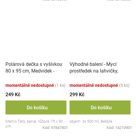
Polárová dečka s vyšívkou
Výhodné balení - Mycí
80 x 95 cm, Medvídek -
prostředek na lahvičky,
růžový
savičky a hračky - 3x 500 ml
momentálně nedostupné
(1 ks)
momentálně nedostupné
(5 ks)
249 Kč
299 Kč
Do košíku
Do košíku
Mamo Tato, barva: růžová, 75 x 90
objem: 3x 500 ml, Bebble
cm.
Kód:
97847801
Kód:
14210901