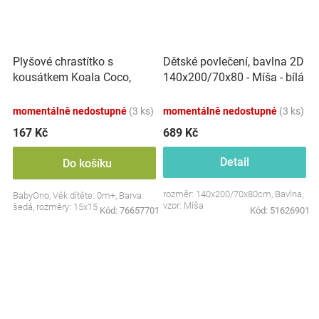
Plyšové chrastítko s
Dětské povlečení, bavlna 2D
kousátkem Koala Coco,
140x200/70x80 - Míša - bílá
šedá
s potiskem
momentálně nedostupné
(3 ks)
momentálně nedostupné
(3 ks)
167 Kč
689 Kč
Detail
Do košíku
rozměr: 140x200/70x80cm, Bavlna,
BabyOno, Věk dítěte: 0m+, Barva:
vzor: Míša
šedá, rozměry: 15x15 cm.
Kód:
76657701
Kód:
51626901