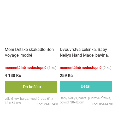
Dvouvrstvá čelenka, Baby
Moni Dětské skákadlo Bon
Nellys Hand Made, bavlna,
Voyage, modré
Korunka STAR - pudrově
růžová, 80/98
momentálně nedostupné
(1 ks)
momentálně nedostupné
(2 ks)
4 180 Kč
259 Kč
Detail
Do košíku
Baby Nellys, barva: pudrově růžová,,
věk: 6 m+, barva: modrá, cca 61 x
obvod: 38-42 cm
18 x 64 cm
Kód:
24467401
Kód:
05414701