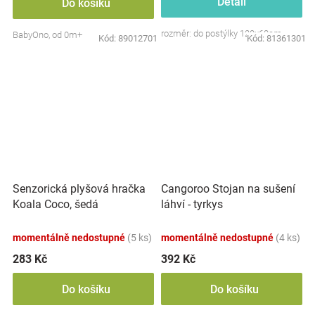
Detail
Do košíku
rozměr: do postýlky 120x60cm
BabyOno, od 0m+
Kód:
89012701
Kód:
81361301
Senzorická plyšová hračka
Cangoroo Stojan na sušení
Koala Coco, šedá
láhví - tyrkys
momentálně nedostupné
(5 ks)
momentálně nedostupné
(4 ks)
283 Kč
392 Kč
Do košíku
Do košíku