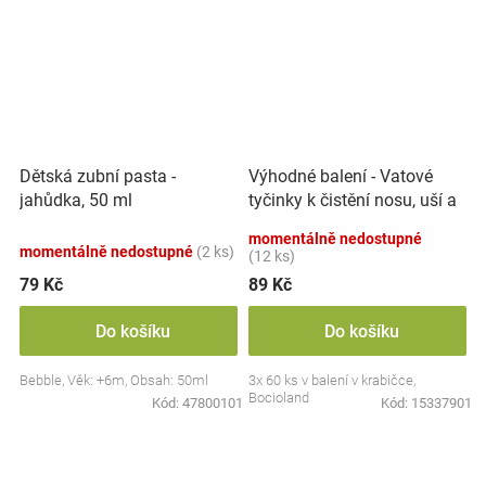
Výhodné balení - Vatové
Dětská zubní pasta -
tyčinky k čistění nosu, uší a
jahůdka, 50 ml
pupíku, 3x 60 ks
momentálně nedostupné
momentálně nedostupné
(2 ks)
(12 ks)
79 Kč
89 Kč
Do košíku
Do košíku
Bebble, Věk: +6m, Obsah: 50ml
3x 60 ks v balení v krabičce,
Bocioland
Kód:
47800101
Kód:
15337901