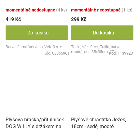
Collection - černá/červená,
BabyOno
momentálně nedostupné
(4 ks)
momentálně nedostupné
(1 ks)
419 Kč
299 Kč
Do košíku
Do košíku
Barva: černá/červená, Věk: 3 m+
Tulilo, Věk: 0m+, Tulilo, barva:
modrá, cca 35x35cm, CE
Kód:
08865901
Kód:
11399201
Plyšová hračka/přítulníček
Plyšové chrastítko Ježek,
DOG WILLY s držákem na
18cm - šedé, modré
dudlík BabyOno, béžový