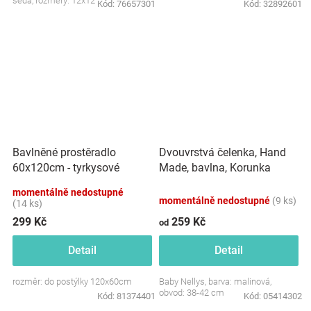
šedá, rozměry: 12x12 cm.
Kód:
76657301
Kód:
32892601
Dvouvrstvá čelenka, Hand
Bavlněné prostěradlo
Made, bavlna, Korunka
60x120cm - tyrkysové
STAR - malinová, 80/98
momentálně nedostupné
momentálně nedostupné
(9 ks)
(14 ks)
299 Kč
259 Kč
od
Detail
Detail
rozměr: do postýlky 120x60cm
Baby Nellys, barva: malinová,
obvod: 38-42 cm
Kód:
81374401
Kód:
05414302