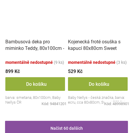
Bambusová deka pro
Kojenecká froté osuška s
miminko Teddy, 80x100cm -
kapucí 80x80cm Sweet
ecru. smetanová
dreams by TEDDY - ecru
momentálně nedostupné
(9 ks)
momentálně nedostupné
(3 ks)
899 Kč
529 Kč
Do košíku
Do košíku
barva: smetana, 80x100cm, Baby
Baby Nellys - česká značka, barva:
Nellys ČR
ecru, cca 80x80cm, Sweet TEDDY
Kód:
94841201
Kód:
48998901
Načíst 60 dalších