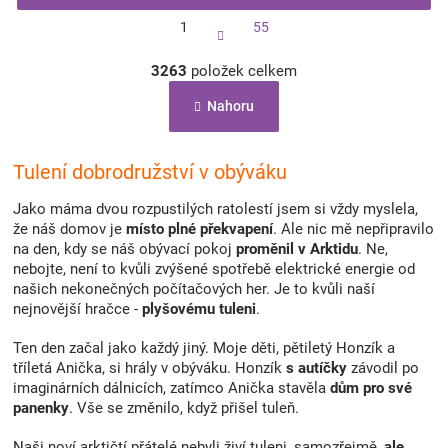
S
1
55
t
r
O
á
3263
položek celkem
v
n
l
k
Nahoru
á
o
d
v
a
á
c
Tulení dobrodružství v obýváku
n
í
í
p
Jako máma dvou rozpustilých ratolestí jsem si vždy myslela,
r
že náš domov je
místo plné překvapení
. Ale nic mě nepřipravilo
v
na den, kdy se náš obývací pokoj
proměnil v Arktidu
. Ne,
k
nebojte, není to kvůli zvýšené spotřebě elektrické energie od
y
našich nekonečných počítačových her. Je to kvůli naší
v
nejnovější hračce -
plyšovému tuleni
.
ý
p
Ten den začal jako každý jiný. Moje děti, pětiletý Honzík a
i
tříletá Anička, si hrály v obýváku. Honzík
s autíčky
závodil po
s
imaginárních dálnicích, zatímco Anička stavěla
dům pro své
u
panenky
. Vše se změnilo, když přišel tuleň.
Naši noví arktičtí přátelé nebyli živí tuleni, samozřejmě,
ale