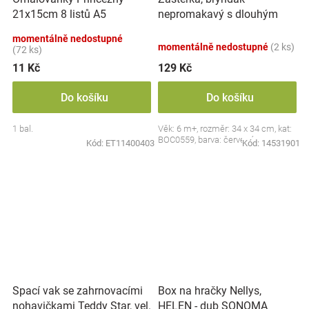
nepromakavý s dlouhým
21x15cm 8 listů A5
rukávem, Jahůdka, červený
momentálně nedostupné
momentálně nedostupné
(2 ks)
(72 ks)
11 Kč
129 Kč
Do košíku
Do košíku
1 bal.
Věk: 6 m+, rozměr: 34 x 34 cm, kat:
BOC0559, barva: červená
Kód:
ET11400403
Kód:
14531901
Spací vak se zahrnovacími
Box na hračky Nellys,
nohavičkami Teddy Star, vel.
HELEN - dub SONOMA