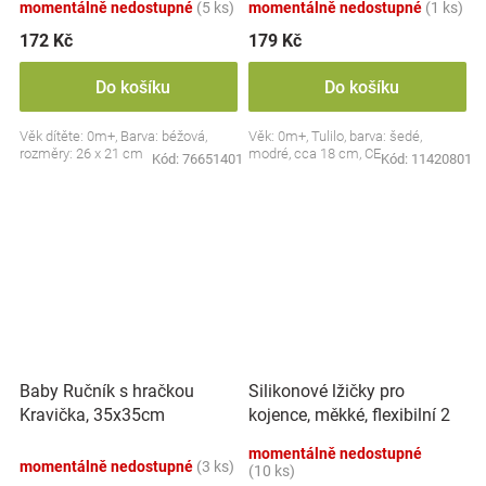
momentálně nedostupné
(5 ks)
momentálně nedostupné
(1 ks)
172 Kč
179 Kč
Do košíku
Do košíku
Věk dítěte: 0m+, Barva: béžová,
Věk: 0m+, Tulilo, barva: šedé,
rozměry: 26 x 21 cm
modré, cca 18 cm, CE
Kód:
76651401
Kód:
11420801
Silikonové lžičky pro
Baby Ručník s hračkou
kojence, měkké, flexibilní 2
Kravička, 35x35cm
ks, růžová/lila
momentálně nedostupné
momentálně nedostupné
(3 ks)
(10 ks)