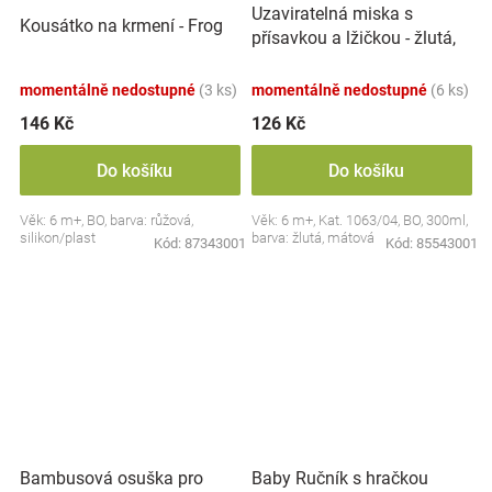
Uzaviratelná miska s
Kousátko na krmení - Frog
přísavkou a lžičkou - žlutá,
mátová
momentálně nedostupné
(3 ks)
momentálně nedostupné
(6 ks)
146 Kč
126 Kč
Do košíku
Do košíku
Věk: 6 m+, BO, barva: růžová,
Věk: 6 m+, Kat. 1063/04, BO, 300ml,
silikon/plast
barva: žlutá, mátová
Kód:
87343001
Kód:
85543001
Bambusová osuška pro
Baby Ručník s hračkou