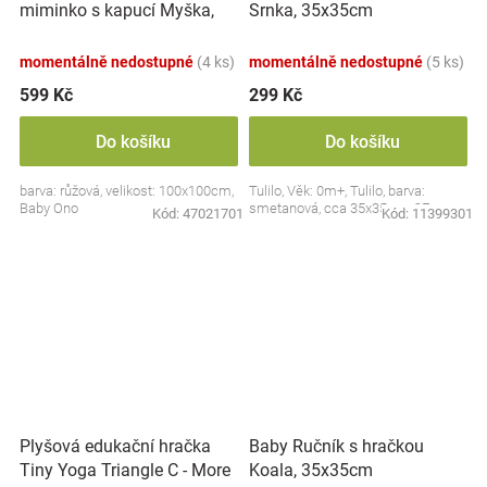
miminko s kapucí Myška,
Srnka, 35x35cm
100x100cm - růžová
momentálně nedostupné
(4 ks)
momentálně nedostupné
(5 ks)
599 Kč
299 Kč
Do košíku
Do košíku
barva: růžová, velikost: 100x100cm,
Tulilo, Věk: 0m+, Tulilo, barva:
Baby Ono
smetanová, cca 35x35cm, CE
Kód:
47021701
Kód:
11399301
Plyšová edukační hračka
Baby Ručník s hračkou
Tiny Yoga Triangle C - More
Koala, 35x35cm