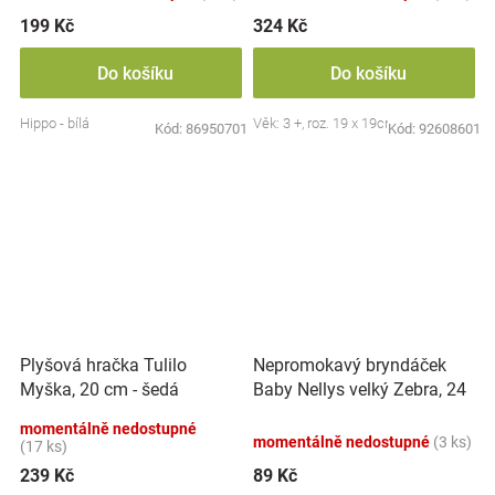
199 Kč
324 Kč
Do košíku
Do košíku
Hippo - bílá
Věk: 3 +, roz. 19 x 19cm
Kód:
86950701
Kód:
92608601
Nepromokavý bryndáček
Plyšová hračka Tulilo
Baby Nellys velký Zebra, 24
Myška, 20 cm - šedá
x 23 cm - růžová
momentálně nedostupné
momentálně nedostupné
(3 ks)
(17 ks)
239 Kč
89 Kč