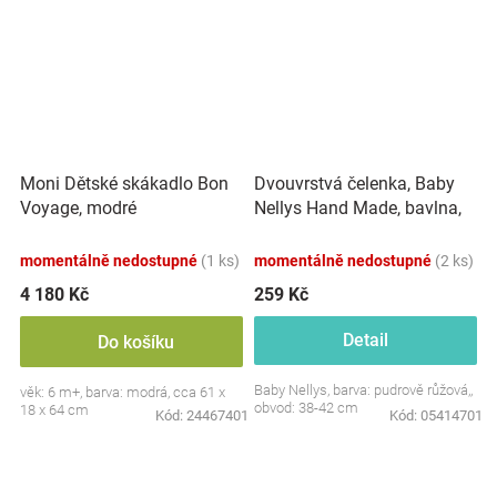
Dvouvrstvá čelenka, Baby
Moni Dětské skákadlo Bon
Nellys Hand Made, bavlna,
Voyage, modré
Korunka STAR - pudrově
růžová, 80/98
momentálně nedostupné
(1 ks)
momentálně nedostupné
(2 ks)
4 180 Kč
259 Kč
Detail
Do košíku
Baby Nellys, barva: pudrově růžová,,
věk: 6 m+, barva: modrá, cca 61 x
obvod: 38-42 cm
18 x 64 cm
Kód:
24467401
Kód:
05414701