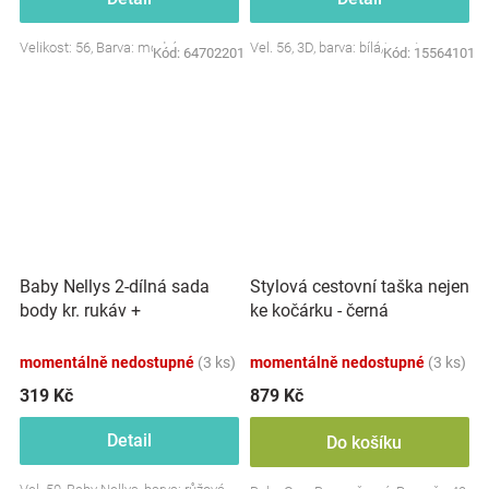
Velikost: 56, Barva: modrá
Vel. 56, 3D, barva: bílá/smetana
Kód:
64702201
Kód:
15564101
Baby Nellys 2-dílná sada
Stylová cestovní taška nejen
body kr. rukáv +
ke kočárku - černá
polodupačky, růžová - Baby
Little Star
momentálně nedostupné
(3 ks)
momentálně nedostupné
(3 ks)
319 Kč
879 Kč
Detail
Do košíku