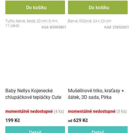
Do košíku
Do košíku
Tulilo, barva: šedá, 20 cm, 0 m+,
Barva: Růžová, 24 x 23 cm
11/4840
Kód:
85989801
Kód:
23652601
Baby Nellys Kojenecké
Mušelínové triko, kraťasy +
chlupáčkové tepláčky Cute
šátek, 3D sada, Pírka
Bunny - modré
Z&amp;Z, bílá/smetana
momentálně nedostupné
(4 ks)
momentálně nedostupné
(3 ks)
199 Kč
629 Kč
od
Detail
Detail