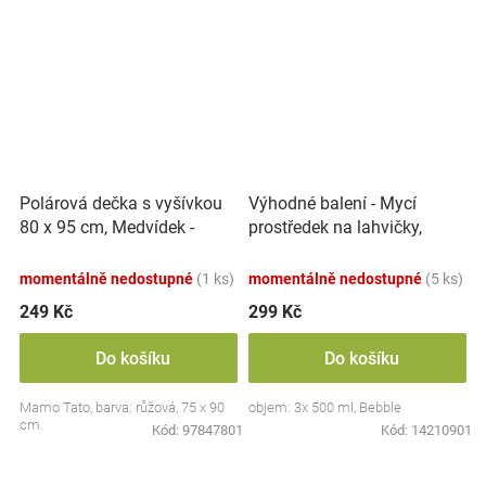
Polárová dečka s vyšívkou
Výhodné balení - Mycí
80 x 95 cm, Medvídek -
prostředek na lahvičky,
růžový
savičky a hračky - 3x 500 ml
momentálně nedostupné
(1 ks)
momentálně nedostupné
(5 ks)
249 Kč
299 Kč
Do košíku
Do košíku
Mamo Tato, barva: růžová, 75 x 90
objem: 3x 500 ml, Bebble
cm.
Kód:
97847801
Kód:
14210901