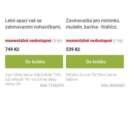
Letní spací vak se
Zavinovačka pro miminko,
zahrnovacími nohavičkami,
mušelín, bavlna - Králičci,
bavlna, Míša - bílý s
béžová
potiskem, M
momentálně nedostupné
(5 ks)
momentálně nedostupné
(1 ks)
749 Kč
539 Kč
Do košíku
Do košíku
Vzor: Míša, barva: bílá/hnědá, TOG:
SENSILLO, cca 75x75cm, barva:
0,5, velikost "M" -od 2-6 let, Baby
béžová
Nellys ČR
Kód:
17232701
Kód:
36424301