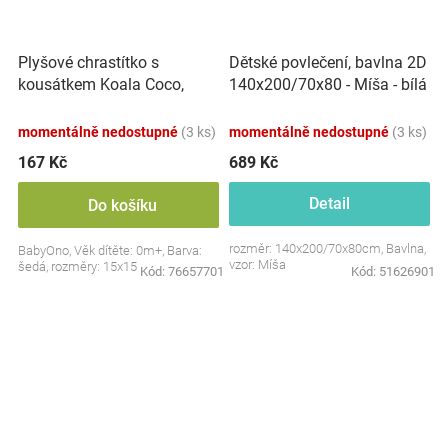
Plyšové chrastítko s
Dětské povlečení, bavlna 2D
kousátkem Koala Coco,
140x200/70x80 - Míša - bílá
šedá
s potiskem
momentálně nedostupné
(3 ks)
momentálně nedostupné
(3 ks)
167 Kč
689 Kč
Detail
Do košíku
rozměr: 140x200/70x80cm, Bavlna,
BabyOno, Věk dítěte: 0m+, Barva:
vzor: Míša
šedá, rozměry: 15x15 cm.
Kód:
76657701
Kód:
51626901