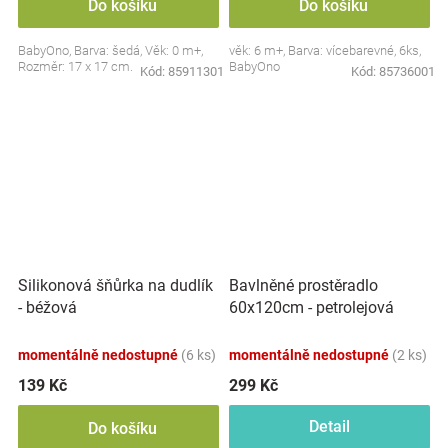
Do košíku
Do košíku
BabyOno, Barva: šedá, Věk: 0 m+,
věk: 6 m+, Barva: vícebarevné, 6ks,
Rozměr: 17 x 17 cm.
BabyOno
Kód:
85911301
Kód:
85736001
Silikonová šňůrka na dudlík
Bavlněné prostěradlo
- béžová
60x120cm - petrolejová
momentálně nedostupné
(6 ks)
momentálně nedostupné
(2 ks)
139 Kč
299 Kč
Detail
Do košíku