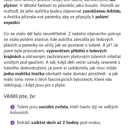
plyšoví
. V dětské fantazii to působilo jako kouzlo. Honzík se
rozhodl, že jeho autíčka budou objevovat
zasněženou Arktidu
,
a Anička přizvala své panenky, aby se připojily k
polární
expedici
.
Co se stalo dál bylo neuvěřitelné. Z našeho obývacího pokoje
se stala polární stanice, kde autíčka závodila po ledových
pláních a panenky se učily, jak se postarat o tuleně. A já? Já
jsem byla průvodcem,
vypravěčem příběhů o ledových
krajinách
a občasným zachráncem plyšových tuleních mláďat
uvízlých pod gaučem.
A tak, když děti večer usnuly, unavené z
tuleního dobrodružství, já jsem si uvědomila, jak moc může
jedna maličká hračka
obohatit naše domácí prostředí - a jak
málo toho víme o těch fascinujících bytostech, které nás
obklopují, i když jsou jen z plyše.
Věděli jste, že:
Tuleni jsou
sociální zvířata
, kteří často žijí ve velkých
koloniích.
Dokáží
zadržet dech až 2 hodiny
pod vodou.