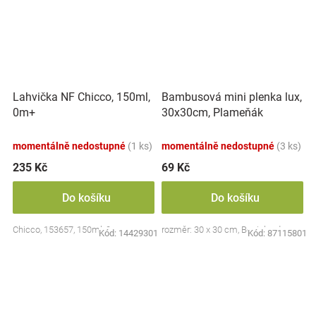
Lahvička NF Chicco, 150ml,
Bambusová mini plenka lux,
0m+
30x30cm, Plameňák
momentálně nedostupné
(1 ks)
momentálně nedostupné
(3 ks)
235 Kč
69 Kč
Do košíku
Do košíku
Chicco, 153657, 150ml, 0m+
rozměr: 30 x 30 cm, Bocioland
Kód:
14429301
Kód:
87115801