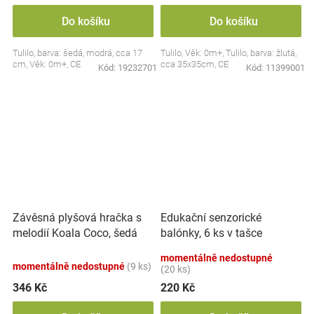
Do košíku
Do košíku
Tulilo, barva: šedá, modrá, cca 17
Tulilo, Věk: 0m+, Tulilo, barva: žlutá,
cm, Věk: 0m+, CE
cca 35x35cm, CE
Kód:
19232701
Kód:
11399001
Závěsná plyšová hračka s
Edukační senzorické
melodií Koala Coco, šedá
balónky, 6 ks v tašce
momentálně nedostupné
momentálně nedostupné
(9 ks)
(20 ks)
346 Kč
220 Kč