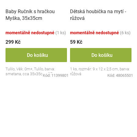
Baby Ručník s hračkou
Dětská houbička na mytí -
Myška, 35x35cm
růžová
momentálně nedostupné
(1 ks)
momentálně nedostupné
(6 ks)
299 Kč
59 Kč
Do košíku
Do košíku
Tulilo, Věk: 0m+, Tulilo, barva:
1 ks, rozměr: 9 x 12 x 2,5 cm, barva:
smetana, cca 35x35cm, CE
růžová
Kód:
11399801
Kód:
48065501