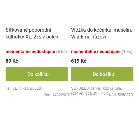
Síťkované poporodní
Vložka do kočárku, mušelín,
kalhotky XL, 2ks v balení
Víla Ema, růžová
momentálně nedostupné
(6 ks)
momentálně nedostupné
(1 ks)
89 Kč
619 Kč
Do košíku
Do košíku
vel. XL, nr.kat. BL028
SENSILLO, barva: růžová, bílá,
rozměr: cca 80 × 40 cm
Kód:
14322901
Kód:
52502701