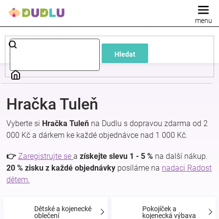
Přejít
na
obsah
Dětské
Hledat
a
kojenecké
Hračka Tuleň
oblečení
Vyberte si
Hračka Tuleň
na Dudlu s dopravou zdarma od 2
000 Kč a dárkem ke každé objednávce nad 1 000 Kč.
Pokojíček
👉
Zaregistrujte se
a
získejte slevu 1 - 5 %
na další nákup.
a
20 % zisku z každé objednávky
posíláme na
nadaci Radost
dětem.
kojenecká
Dětské a kojenecké
Pokojíček a
oblečení
kojenecká výbava
výbava