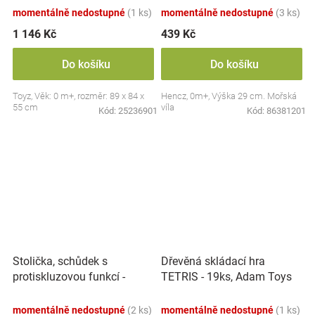
momentálně nedostupné
(1 ks)
momentálně nedostupné
(3 ks)
1 146 Kč
439 Kč
Do košíku
Do košíku
Toyz, Věk: 0 m+, rozměr: 89 x 84 x
Hencz, 0m+, Výška 29 cm. Mořská
55 cm
víla
Kód:
25236901
Kód:
86381201
Stolička, schůdek s
Dřevěná skládací hra
protiskluzovou funkcí -
TETRIS - 19ks, Adam Toys
Hippo - bílá
momentálně nedostupné
(2 ks)
momentálně nedostupné
(1 ks)