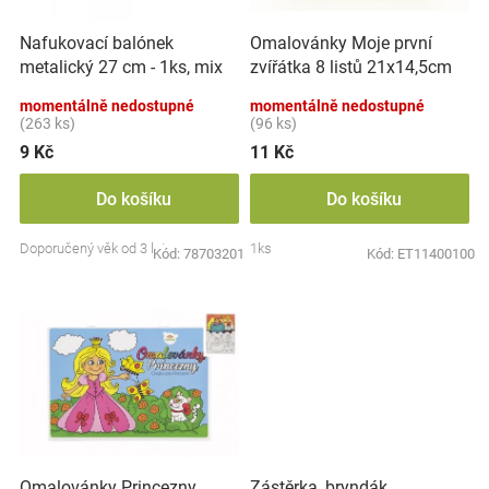
r
t
Značky
o
ů
Nafukovací balónek
Omalovánky Moje první
d
metalický 27 cm - 1ks, mix
zvířátka 8 listů 21x14,5cm
u
Blog
barev
MPZ
k
momentálně nedostupné
momentálně nedostupné
t
(263 ks)
(96 ks)
Hračkářství
ů
9 Kč
11 Kč
Přihlášení
Do košíku
Do košíku
Doporučený věk od 3 let
1ks
Kód:
78703201
Kód:
ET11400100
Zástěrka, bryndák
Omalovánky Princezny