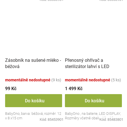
Přenosný ohřívač a
Zásobník na sušené mléko -
sterilizátor lahví s LED
béžová
displejem, bílý
momentálně nedostupné
(9 ks)
momentálně nedostupné
(5 ks)
99 Kč
1 499 Kč
Do košíku
Do košíku
BabyOno, barva: béžová, rozměr: 12
BabyOno , na baterie, LED DISPLAY,
x 8 x15 cm
Rozměry včetně obalu: 19 x 13 cm.
Kód:
85453901
Kód:
85483801