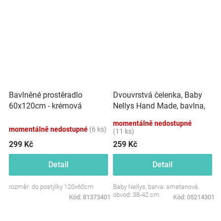
Dvouvrstvá čelenka, Baby
Bavlněné prostěradlo
Nellys Hand Made, bavlna,
60x120cm - krémová
Korunka STAR - smetanová,
momentálně nedostupné
80/98
momentálně nedostupné
(6 ks)
(11 ks)
299 Kč
259 Kč
Detail
Detail
rozměr: do postýlky 120x60cm
Baby Nellys, barva: smetanová,
obvod: 38-42 cm
Kód:
81373401
Kód:
05214301