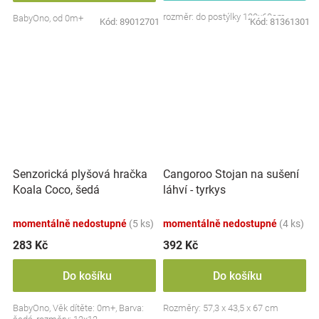
rozměr: do postýlky 120x60cm
BabyOno, od 0m+
Kód:
89012701
Kód:
81361301
Senzorická plyšová hračka
Cangoroo Stojan na sušení
Koala Coco, šedá
láhví - tyrkys
momentálně nedostupné
(5 ks)
momentálně nedostupné
(4 ks)
283 Kč
392 Kč
Do košíku
Do košíku
BabyOno, Věk dítěte: 0m+, Barva:
Rozměry: 57,3 x 43,5 x 67 cm