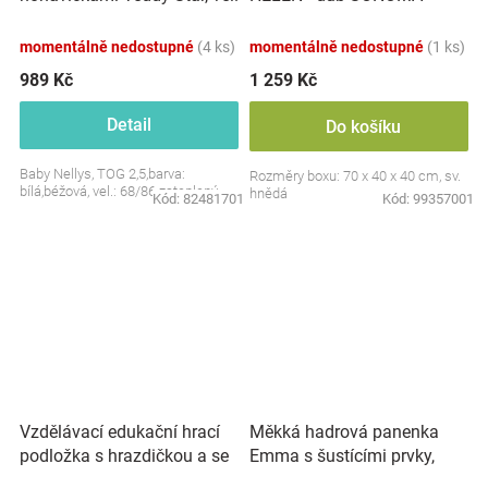
S, 68/86
momentálně nedostupné
(4 ks)
momentálně nedostupné
(1 ks)
989 Kč
1 259 Kč
Detail
Do košíku
Baby Nellys, TOG 2,5,barva:
Rozměry boxu: 70 x 40 x 40 cm, sv.
bílá,béžová, vel.: 68/86 zateplený
hnědá
Kód:
82481701
Kód:
99357001
Vzdělávací edukační hrací
Měkká hadrová panenka
podložka s hrazdičkou a se
Emma s šustícími prvky,
zvuky, Safari
modrá