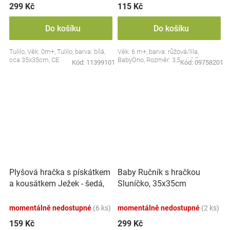
299 Kč
115 Kč
Do košíku
Do košíku
Tulilo, Věk: 0m+, Tulilo, barva: bílá,
Věk: 6 m+, barva: růžová/lila,
cca 35x35cm, CE
BabyOno, Rozměr: 3,5 x 10,5 cm
Kód:
11399101
Kód:
09758201
Plyšová hračka s pískátkem
Baby Ručník s hračkou
a kousátkem Ježek - šedá,
Sluníčko, 35x35cm
modrá
momentálně nedostupné
(6 ks)
momentálně nedostupné
(2 ks)
159 Kč
299 Kč