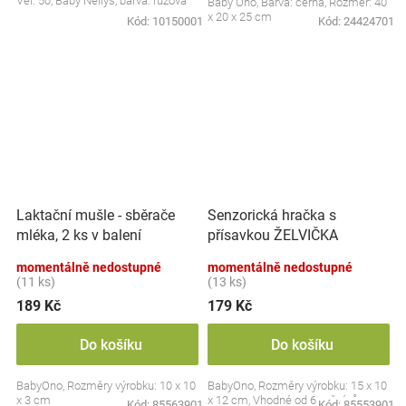
Vel. 50, Baby Nellys, barva: růžová
Baby Ono, Barva: černá, Rozměr: 40
x 20 x 25 cm
Kód:
10150001
Kód:
24424701
Laktační mušle - sběrače
Senzorická hračka s
mléka, 2 ks v balení
přísavkou ŽELVIČKA
momentálně nedostupné
momentálně nedostupné
(11 ks)
(13 ks)
189 Kč
179 Kč
Do košíku
Do košíku
BabyOno, Rozměry výrobku: 10 x 10
BabyOno, Rozměry výrobku: 15 x 10
x 3 cm
x 12 cm, Vhodné od 6 měsíců
Kód:
85563901
Kód:
85553901