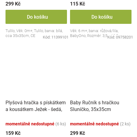
299 Kč
115 Kč
Do košíku
Do košíku
Tulilo, Věk: 0m+, Tulilo, barva: bílá,
Věk: 6 m+, barva: růžová/lila,
cca 35x35cm, CE
BabyOno, Rozměr: 3,5 x 10,5 cm
Kód:
11399101
Kód:
09758201
Plyšová hračka s pískátkem
Baby Ručník s hračkou
a kousátkem Ježek - šedá,
Sluníčko, 35x35cm
modrá
momentálně nedostupné
(6 ks)
momentálně nedostupné
(2 ks)
159 Kč
299 Kč