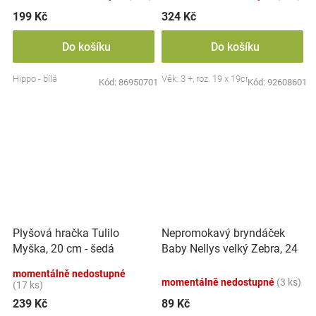
199 Kč
324 Kč
Do košíku
Do košíku
Hippo - bílá
Věk: 3 +, roz. 19 x 19cm
Kód:
86950701
Kód:
92608601
Nepromokavý bryndáček
Plyšová hračka Tulilo
Baby Nellys velký Zebra, 24
Myška, 20 cm - šedá
x 23 cm - růžová
momentálně nedostupné
momentálně nedostupné
(3 ks)
(17 ks)
239 Kč
89 Kč