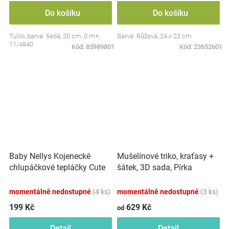
Do košíku
Do košíku
Tulilo, barva: šedá, 20 cm, 0 m+,
Barva: Růžová, 24 x 23 cm
11/4840
Kód:
85989801
Kód:
23652601
Baby Nellys Kojenecké
Mušelínové triko, kraťasy +
chlupáčkové tepláčky Cute
šátek, 3D sada, Pírka
Bunny - modré
Z&amp;Z, bílá/smetana
momentálně nedostupné
(4 ks)
momentálně nedostupné
(3 ks)
199 Kč
629 Kč
od
Detail
Detail