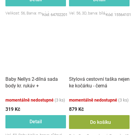
Velikost: 56, Barva: modrá
Vel. 56, 3D, barva: bílá/smetana
Kód:
64702201
Kód:
15564101
Baby Nellys 2-dílná sada
Stylová cestovní taška nejen
body kr. rukáv +
ke kočárku - černá
polodupačky, růžová - Baby
Little Star
momentálně nedostupné
(3 ks)
momentálně nedostupné
(3 ks)
319 Kč
879 Kč
Detail
Do košíku