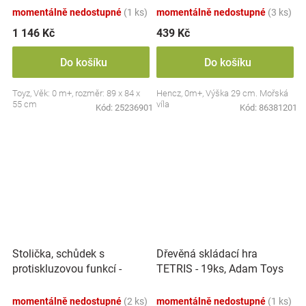
momentálně nedostupné
(1 ks)
momentálně nedostupné
(3 ks)
1 146 Kč
439 Kč
Do košíku
Do košíku
Toyz, Věk: 0 m+, rozměr: 89 x 84 x
Hencz, 0m+, Výška 29 cm. Mořská
55 cm
víla
Kód:
25236901
Kód:
86381201
Stolička, schůdek s
Dřevěná skládací hra
protiskluzovou funkcí -
TETRIS - 19ks, Adam Toys
Hippo - bílá
momentálně nedostupné
(2 ks)
momentálně nedostupné
(1 ks)