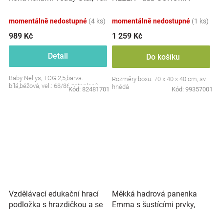
S, 68/86
momentálně nedostupné
(4 ks)
momentálně nedostupné
(1 ks)
989 Kč
1 259 Kč
Detail
Do košíku
Baby Nellys, TOG 2,5,barva:
Rozměry boxu: 70 x 40 x 40 cm, sv.
bílá,béžová, vel.: 68/86 zateplený
hnědá
Kód:
82481701
Kód:
99357001
Vzdělávací edukační hrací
Měkká hadrová panenka
podložka s hrazdičkou a se
Emma s šustícími prvky,
zvuky, Safari
modrá