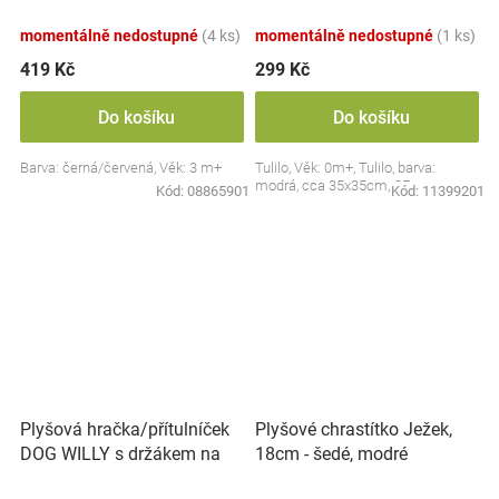
Collection - černá/červená,
BabyOno
momentálně nedostupné
(4 ks)
momentálně nedostupné
(1 ks)
419 Kč
299 Kč
Do košíku
Do košíku
Barva: černá/červená, Věk: 3 m+
Tulilo, Věk: 0m+, Tulilo, barva:
modrá, cca 35x35cm, CE
Kód:
08865901
Kód:
11399201
Plyšová hračka/přítulníček
Plyšové chrastítko Ježek,
DOG WILLY s držákem na
18cm - šedé, modré
dudlík BabyOno, béžový