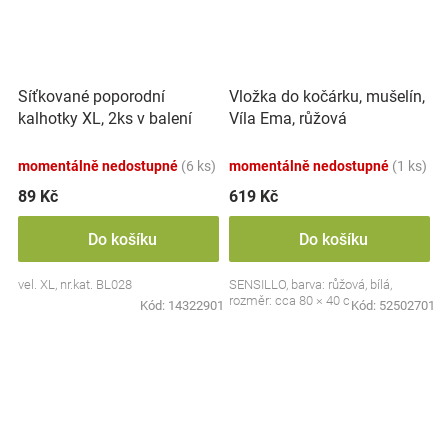
Síťkované poporodní
Vložka do kočárku, mušelín,
kalhotky XL, 2ks v balení
Víla Ema, růžová
momentálně nedostupné
(6 ks)
momentálně nedostupné
(1 ks)
89 Kč
619 Kč
Do košíku
Do košíku
vel. XL, nr.kat. BL028
SENSILLO, barva: růžová, bílá,
rozměr: cca 80 × 40 cm
Kód:
14322901
Kód:
52502701