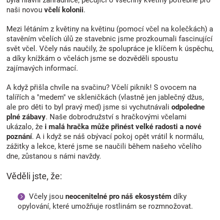
byla hlavní zahradnice, pečující o všechny květiny potřebné pro
naši novou
včelí kolonii
.
Mezi létáním z květiny na květinu (pomocí včel na kolečkách) a
stavěním včelích úlů ze stavebnic jsme prozkoumali fascinující
svět včel. Včely nás naučily, že spolupráce je klíčem k úspěchu,
a díky knížkám o včelách jsme se dozvěděli spoustu
zajímavých informací.
A když přišla chvíle na svačinu? Včelí piknik! S ovocem na
talířích a "medem" ve skleničkách (vlastně jen jablečný džus,
ale pro děti to byl pravý med) jsme si vychutnávali
odpoledne
plné zábavy
.
Naše dobrodružství s hračkovými včelami
ukázalo, že
i malá hračka může přinést velké radosti a nové
poznání
. A i když se náš obývací pokoj opět vrátil k normálu,
zážitky a lekce, které jsme se naučili během našeho včelího
dne, zůstanou s námi navždy.
Věděli jste, že:
Včely jsou
neocenitelné pro náš ekosystém
díky
opylování, které umožňuje rostlinám se rozmnožovat.