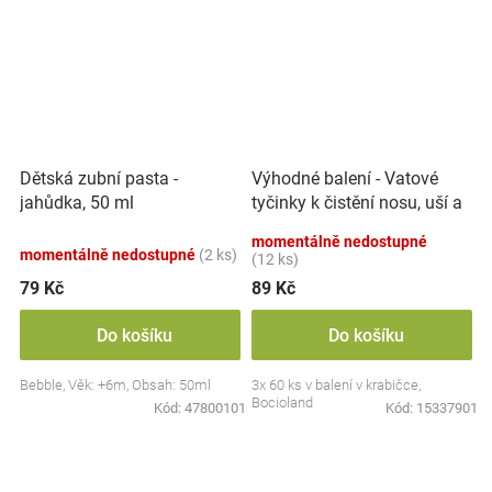
Výhodné balení - Vatové
Dětská zubní pasta -
tyčinky k čistění nosu, uší a
jahůdka, 50 ml
pupíku, 3x 60 ks
momentálně nedostupné
momentálně nedostupné
(2 ks)
(12 ks)
79 Kč
89 Kč
Do košíku
Do košíku
Bebble, Věk: +6m, Obsah: 50ml
3x 60 ks v balení v krabičce,
Bocioland
Kód:
47800101
Kód:
15337901