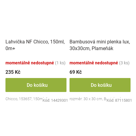
Lahvička NF Chicco, 150ml,
Bambusová mini plenka lux,
0m+
30x30cm, Plameňák
momentálně nedostupné
(1 ks)
momentálně nedostupné
(3 ks)
235 Kč
69 Kč
Do košíku
Do košíku
Chicco, 153657, 150ml, 0m+
rozměr: 30 x 30 cm, Bocioland
Kód:
14429301
Kód:
87115801