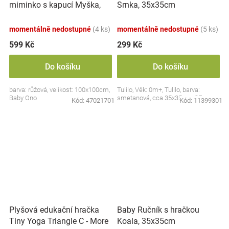
miminko s kapucí Myška,
Srnka, 35x35cm
100x100cm - růžová
momentálně nedostupné
(4 ks)
momentálně nedostupné
(5 ks)
599 Kč
299 Kč
Do košíku
Do košíku
barva: růžová, velikost: 100x100cm,
Tulilo, Věk: 0m+, Tulilo, barva:
Baby Ono
smetanová, cca 35x35cm, CE
Kód:
47021701
Kód:
11399301
Plyšová edukační hračka
Baby Ručník s hračkou
Tiny Yoga Triangle C - More
Koala, 35x35cm