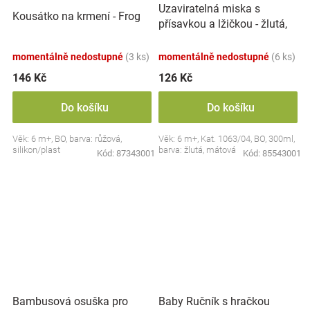
Uzaviratelná miska s
Kousátko na krmení - Frog
přísavkou a lžičkou - žlutá,
mátová
momentálně nedostupné
(3 ks)
momentálně nedostupné
(6 ks)
146 Kč
126 Kč
Do košíku
Do košíku
Věk: 6 m+, BO, barva: růžová,
Věk: 6 m+, Kat. 1063/04, BO, 300ml,
silikon/plast
barva: žlutá, mátová
Kód:
87343001
Kód:
85543001
Bambusová osuška pro
Baby Ručník s hračkou