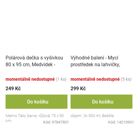
Polárová dečka s vyšívkou
Výhodné balení - Mycí
80 x 95 cm, Medvídek -
prostředek na lahvičky,
růžový
savičky a hračky - 3x 500 ml
momentálně nedostupné
(1 ks)
momentálně nedostupné
(5 ks)
249 Kč
299 Kč
Do košíku
Do košíku
Mamo Tato, barva: růžová, 75 x 90
objem: 3x 500 ml, Bebble
cm.
Kód:
97847801
Kód:
14210901