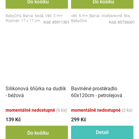
Do košíku
Do košíku
BabyOno, Barva: šedá, Věk: 0 m+,
věk: 6 m+, Barva: vícebarevné, 6ks,
Rozměr: 17 x 17 cm.
BabyOno
Kód:
85911301
Kód:
85736001
Silikonová šňůrka na dudlík
Bavlněné prostěradlo
- béžová
60x120cm - petrolejová
momentálně nedostupné
(6 ks)
momentálně nedostupné
(2 ks)
139 Kč
299 Kč
Detail
Do košíku