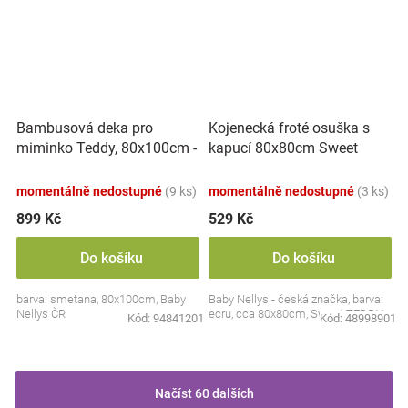
Bambusová deka pro
Kojenecká froté osuška s
miminko Teddy, 80x100cm -
kapucí 80x80cm Sweet
ecru. smetanová
dreams by TEDDY - ecru
momentálně nedostupné
(9 ks)
momentálně nedostupné
(3 ks)
899 Kč
529 Kč
Do košíku
Do košíku
barva: smetana, 80x100cm, Baby
Baby Nellys - česká značka, barva:
Nellys ČR
ecru, cca 80x80cm, Sweet TEDDY
Kód:
94841201
Kód:
48998901
Načíst 60 dalších