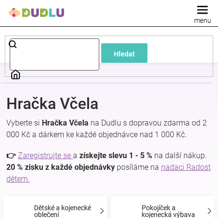
Přejít
na
obsah
Dětské
Hledat
a
kojenecké
Hračka Včela
oblečení
Vyberte si
Hračka Včela
na Dudlu s dopravou zdarma od 2
000 Kč a dárkem ke každé objednávce nad 1 000 Kč.
Pokojíček
👉
Zaregistrujte se
a
získejte slevu 1 - 5 %
na další nákup.
a
20 % zisku z každé objednávky
posíláme na
nadaci Radost
dětem.
kojenecká
Dětské a kojenecké
Pokojíček a
oblečení
kojenecká výbava
výbava