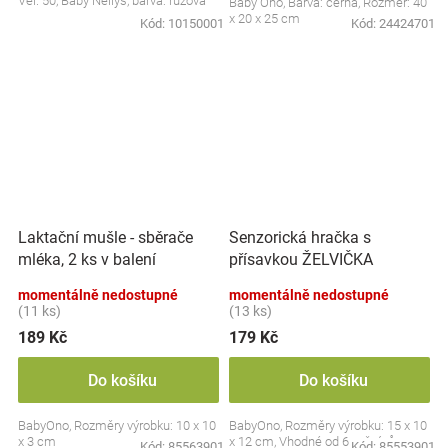
Vel. 50, Baby Nellys, barva: růžová
Baby Ono, Barva: černá, Rozměr: 40
x 20 x 25 cm
Kód:
10150001
Kód:
24424701
Laktační mušle - sběrače
Senzorická hračka s
mléka, 2 ks v balení
přísavkou ŽELVIČKA
momentálně nedostupné
momentálně nedostupné
(11 ks)
(13 ks)
189 Kč
179 Kč
Do košíku
Do košíku
BabyOno, Rozměry výrobku: 10 x 10
BabyOno, Rozměry výrobku: 15 x 10
x 3 cm
x 12 cm, Vhodné od 6 měsíců
Kód:
85563901
Kód:
85553901