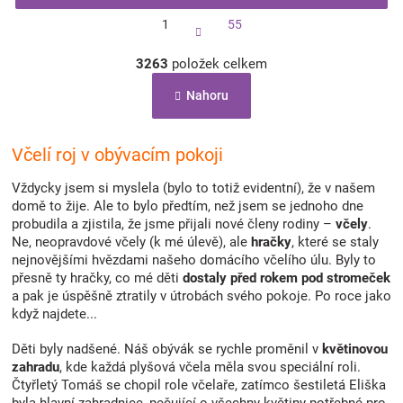
S
1
55
t
r
O
á
3263
položek celkem
v
n
l
k
Nahoru
á
o
d
v
a
á
c
Včelí roj v obývacím pokoji
n
í
í
p
Vždycky jsem si myslela (bylo to totiž evidentní), že v našem
r
domě to žije. Ale to bylo předtím, než jsem se jednoho dne
v
probudila a zjistila, že jsme přijali nové členy rodiny –
včely
.
k
Ne, neopravdové včely (k mé úlevě), ale
hračky
, které se staly
y
nejnovějšími hvězdami našeho domácího včelího úlu. Byly to
v
přesně ty hračky, co mé děti
dostaly před rokem pod stromeček
ý
a pak je úspěšně ztratily v útrobách svého pokoje. Po roce jako
p
když najdete...
i
s
Děti byly nadšené. Náš obývák se rychle proměnil v
květinovou
u
zahradu
, kde každá plyšová včela měla svou speciální roli.
Čtyřletý Tomáš se chopil role včelaře, zatímco šestiletá Eliška