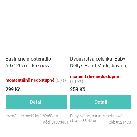
Dvouvrstvá čelenka, Baby
Bavlněné prostěradlo
Nellys Hand Made, bavlna,
60x120cm - krémová
Korunka STAR - smetanová,
momentálně nedostupné
80/98
momentálně nedostupné
(6 ks)
(11 ks)
299 Kč
259 Kč
Detail
Detail
rozměr: do postýlky 120x60cm
Baby Nellys, barva: smetanová,
obvod: 38-42 cm
Kód:
81373401
Kód:
05214301