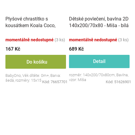
Plyšové chrastítko s
Dětské povlečení, bavlna 2D
kousátkem Koala Coco,
140x200/70x80 - Míša - bílá
šedá
s potiskem
momentálně nedostupné
(3 ks)
momentálně nedostupné
(3 ks)
167 Kč
689 Kč
Detail
Do košíku
rozměr: 140x200/70x80cm, Bavlna,
BabyOno, Věk dítěte: 0m+, Barva:
vzor: Míša
šedá, rozměry: 15x15 cm.
Kód:
76657701
Kód:
51626901