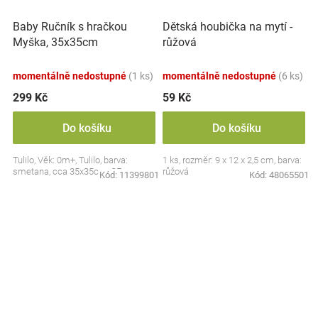
Baby Ručník s hračkou
Dětská houbička na mytí -
Myška, 35x35cm
růžová
momentálně nedostupné
(1 ks)
momentálně nedostupné
(6 ks)
299 Kč
59 Kč
Do košíku
Do košíku
Tulilo, Věk: 0m+, Tulilo, barva:
1 ks, rozměr: 9 x 12 x 2,5 cm, barva:
smetana, cca 35x35cm, CE
růžová
Kód:
11399801
Kód:
48065501