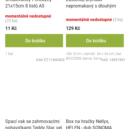
nepromakavý s dlouhým
21x15cm 8 listů A5
rukávem, Jahůdka, červený
momentálně nedostupné
momentálně nedostupné
(2 ks)
(72 ks)
11 Kč
129 Kč
Do košíku
Do košíku
1 bal.
Věk: 6 m+, rozměr: 34 x 34 cm, kat:
BOC0559, barva: červená
Kód:
ET11400403
Kód:
14531901
Spací vak se zahrnovacími
Box na hračky Nellys,
nohavičkami Teddy Star, vel.
HELEN - dub SONOMA