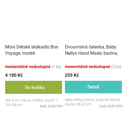
Dvouvrstvá čelenka, Baby
Moni Dětské skákadlo Bon
Nellys Hand Made, bavlna,
Voyage, modré
Korunka STAR - pudrově
růžová, 80/98
momentálně nedostupné
(1 ks)
momentálně nedostupné
(2 ks)
4 180 Kč
259 Kč
Detail
Do košíku
Baby Nellys, barva: pudrově růžová,,
věk: 6 m+, barva: modrá, cca 61 x
obvod: 38-42 cm
18 x 64 cm
Kód:
24467401
Kód:
05414701