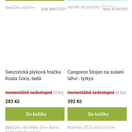
rozměr: do postýlky 120x60cm
BabyOno, od 0m+
Kód:
89012701
Kód:
81361301
Senzorická plyšová hračka
Cangoroo Stojan na sušení
Koala Coco, šedá
láhví - tyrkys
momentálně nedostupné
(5 ks)
momentálně nedostupné
(4 ks)
283 Kč
392 Kč
Do košíku
Do košíku
BabyOno, Věk dítěte: 0m+, Barva:
Rozměry: 57,3 x 43,5 x 67 cm