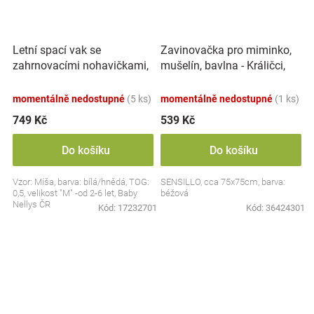
Letní spací vak se
Zavinovačka pro miminko,
zahrnovacími nohavičkami,
mušelín, bavlna - Králičci,
bavlna, Míša - bílý s
béžová
potiskem, M
momentálně nedostupné
(5 ks)
momentálně nedostupné
(1 ks)
749 Kč
539 Kč
Do košíku
Do košíku
Vzor: Míša, barva: bílá/hnědá, TOG:
SENSILLO, cca 75x75cm, barva:
0,5, velikost "M" -od 2-6 let, Baby
béžová
Nellys ČR
Kód:
17232701
Kód:
36424301