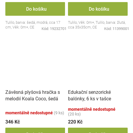
Do košíku
Do košíku
Tulilo, barva: šedá, modrá, cca 17
Tulilo, Věk: 0m+, Tulilo, barva: žlutá,
cm, Věk: 0m+, CE
cca 35x35cm, CE
Kód:
19232701
Kód:
11399001
Závěsná plyšová hračka s
Edukační senzorické
melodií Koala Coco, šedá
balónky, 6 ks v tašce
momentálně nedostupné
momentálně nedostupné
(9 ks)
(20 ks)
346 Kč
220 Kč