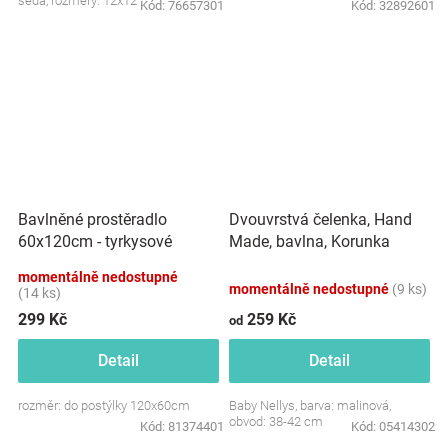
šedá, rozměry: 12x12 cm.
Kód:
76657301
Kód:
32892601
Dvouvrstvá čelenka, Hand
Bavlněné prostěradlo
Made, bavlna, Korunka
60x120cm - tyrkysové
STAR - malinová, 80/98
momentálně nedostupné
momentálně nedostupné
(9 ks)
(14 ks)
299 Kč
259 Kč
od
Detail
Detail
rozměr: do postýlky 120x60cm
Baby Nellys, barva: malinová,
obvod: 38-42 cm
Kód:
81374401
Kód:
05414302