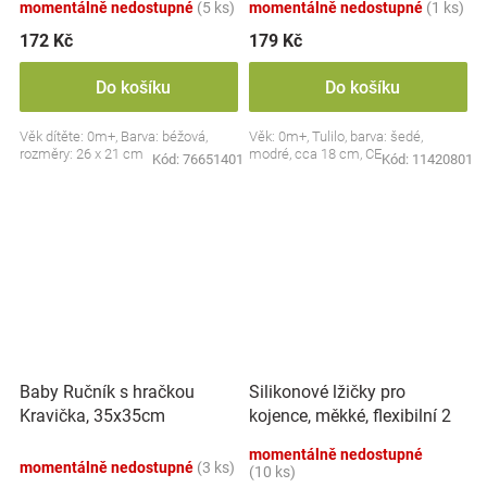
momentálně nedostupné
(5 ks)
momentálně nedostupné
(1 ks)
172 Kč
179 Kč
Do košíku
Do košíku
Věk dítěte: 0m+, Barva: béžová,
Věk: 0m+, Tulilo, barva: šedé,
rozměry: 26 x 21 cm
modré, cca 18 cm, CE
Kód:
76651401
Kód:
11420801
Silikonové lžičky pro
Baby Ručník s hračkou
kojence, měkké, flexibilní 2
Kravička, 35x35cm
ks, růžová/lila
momentálně nedostupné
momentálně nedostupné
(3 ks)
(10 ks)