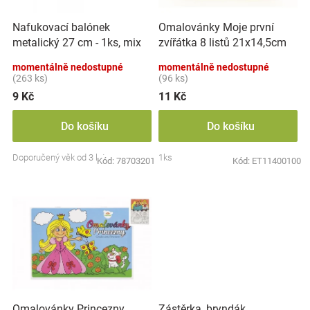
r
t
Značky
o
ů
Nafukovací balónek
Omalovánky Moje první
d
metalický 27 cm - 1ks, mix
zvířátka 8 listů 21x14,5cm
u
Blog
barev
MPZ
k
momentálně nedostupné
momentálně nedostupné
t
(263 ks)
(96 ks)
Hračkářství
ů
9 Kč
11 Kč
Přihlášení
Do košíku
Do košíku
Doporučený věk od 3 let
1ks
Kód:
78703201
Kód:
ET11400100
Zástěrka, bryndák
Omalovánky Princezny